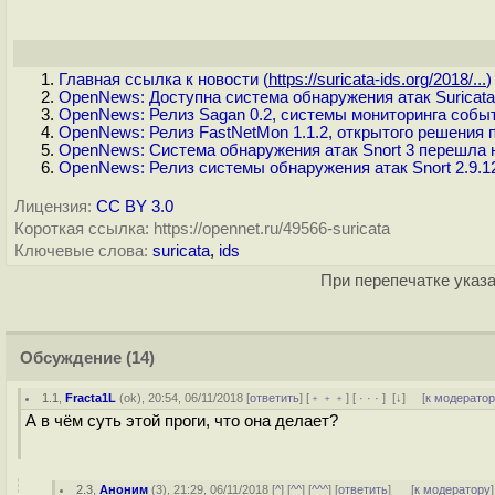
Главная ссылка к новости (
https://suricata-ids.org/2018/...
)
OpenNews: Доступна система обнаружения атак Suricata
OpenNews: Релиз Sagan 0.2, системы мониторинга соб
OpenNews: Релиз FastNetMon 1.1.2, открытого решения
OpenNews: Система обнаружения атак Snort 3 перешла 
OpenNews: Релиз системы обнаружения атак Snort 2.9.1
Лицензия:
CC BY 3.0
Короткая ссылка: https://opennet.ru/49566-suricata
Ключевые слова:
suricata
,
ids
При перепечатке указа
Обсуждение
(14)
1.1
,
Fracta1L
(
ok
), 20:54, 06/11/2018 [
ответить
] [
﹢﹢﹢
] [
· · ·
]
[
↓
] [
к модерато
А в чём суть этой проги, что она делает?
2.3
,
Аноним
(
3
), 21:29, 06/11/2018 [
^
] [
^^
] [
^^^
] [
ответить
]
[
к модератору
]