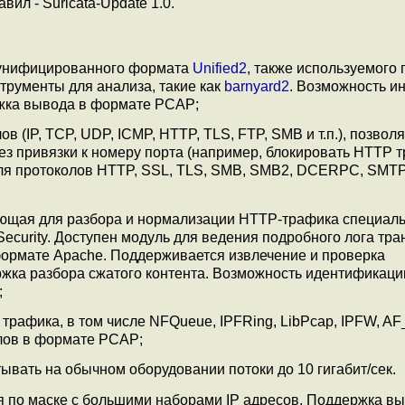
ил - Suricata-Update 1.0.
 унифицированного формата
Unified2
, также используемого
струменты для анализа, такие как
barnyard2
. Возможность ин
ржка вывода в формате PCAP;
 (IP, TCP, UDP, ICMP, HTTP, TLS, FTP, SMB и т.п.), позво
ез привязки к номеру порта (например, блокировать HTTP 
ля протоколов HTTP, SSL, TLS, SMB, SMB2, DCERPC, SMTP
ющая для разбора и нормализации HTTP-трафика специал
ecurity. Доступен модуль для ведения подробного лога тра
формате Apache. Поддерживается извлечение и проверка
ка разбора сжатого контента. Возможность идентификации
;
трафика, в том числе NFQueue, IPFRing, LibPcap, IPFW, A
лов в формате PCAP;
ывать на обычном оборудовании потоки до 10 гигабит/cек.
 по маске с большими наборами IP адресов. Поддержка в