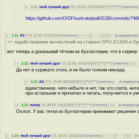
3.10
,
твой лучший друг
(
?
), 15:53, 07/11/2018 [
^
] [
^^
] [
^^^
] [
ответить
https://github.com/OISF/suricata/pull/3130/commits/
1.11
,
AS
(
??
), 21:43, 07/11/2018 [
ответить
] [
﹢﹢﹢
] [
· · ·
]
[
↓
] [
↑
] [
к модератору
]
>> задействование вычислений на стороне GPU (CUDA и Op
вот теперь и доказывай тёткам из бухгалтерии, что в сервер 
2.12
,
твой лучший друг
(
?
), 22:55, 07/11/2018 [
^
] [
^^
] [
^^^
] [
ответить
]
[
↓
] 
Да нет в сурикате этого, и не было толком никогда.
3.13
,
AS
(
??
), 19:08, 08/11/2018 [
^
] [
^^
] [
^^^
] [
ответить
]
[
к модерато
единственное, чего небыло и нет, так это соотв. и
про остальное я прочитал и читать, получается я ум
2.15
,
mistiq
(
?
), 06:50, 14/11/2018 [
^
] [
^^
] [
^^^
] [
ответить
]
[
↑
] [
к модерато
Охлол. У вас тетки из бухгалтерии принимают решение о
1.14
,
твой лучший друг
(
?
), 16:14, 12/11/2018 [
ответить
] [
﹢﹢﹢
] [
· · ·
]
[
↑
] [
к