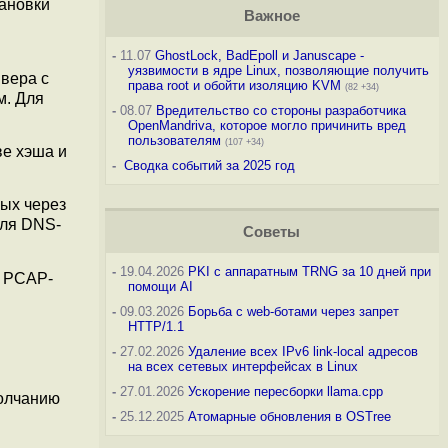
тановки
Важное
-
11.07
GhostLock, BadEpoll и Januscape -
м
уязвимости в ядре Linux, позволяющие получить
йвера с
права root и обойти изоляцию KVM
(82 +34)
м. Для
-
08.07
Вредительство со стороны разработчика
OpenMandriva, которое могло причинить вред
пользователям
(107 +34)
ве хэша и
-
Сводка событий за 2025 год
ых через
Для DNS-
Советы
-
19.04.2026
PKI с аппаратным TRNG за 10 дней при
я PCAP-
помощи AI
-
09.03.2026
Борьба с web-ботами через запрет
HTTP/1.1
-
27.02.2026
Удаление всех IPv6 link-local адресов
на всех сетевых интерфейсах в Linux
-
27.01.2026
Ускорение пересборки llama.cpp
молчанию
-
25.12.2025
Атомарные обновления в OSTree