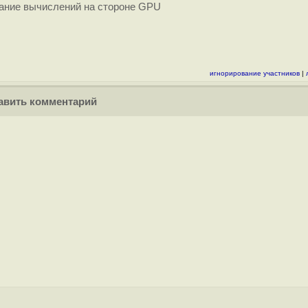
вание вычислений на стороне GPU
игнорирование участников
|
вить комментарий