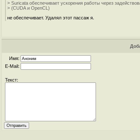
> Suricata обеспечивает ускорения работы через задейство
> (CUDA и OpenCL)
не обеспечивает. Удалял этот пассаж я.
Доба
Имя:
E-Mail:
Текст: