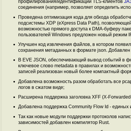
профилирования/идентификации TLS-клиентов
JA
соединения (например, позволяет определить испо
Проведена оптимизация кода для обхода обработчи
подсистемы XDP (eXpress Data Path), позволяющей
возможностью прямого доступа к DMA-буферу пакет
пользователей Windows предложен новый режим IP
Улучшен код извлечения файлов, в котором появи
сохранения метаданных в формате json. Добавлен
В EVE JSON, обеспечивающий вывод событий в фо
ключевое слово metadata в правилах и возможност
записей реализован новый более компактный фор
Добавлена возможность разом обработать все pca
логов в сжатом виде;
Расширена поддержка заголовка XFF (X-Forwarded-
Добавлена поддержка Community Flow Id - единых и
Так как новые модули поддержки протоколов напис
зависимостей добавлен компилятор Rust.