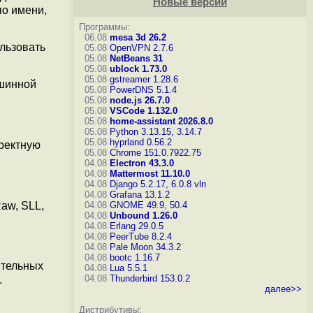
Новые версии
по имени,
Программы:
06.08
mesa 3d 26.2
льзовать
05.08
OpenVPN 2.7.6
05.08
NetBeans 31
05.08
ublock 1.73.0
05.08
gstreamer 1.28.6
ашинной
05.08
PowerDNS 5.1.4
05.08
node.js 26.7.0
05.08
VSCode 1.132.0
05.08
home-assistant 2026.8.0
05.08
Python 3.13.15, 3.14.7
05.08
hyprland 0.56.2
ректную
05.08
Chrome 151.0.7922.75
04.08
Electron 43.3.0
04.08
Mattermost 11.10.0
04.08
Django 5.2.17, 6.0.8
vln
04.08
Grafana 13.1.2
aw, SLL,
04.08
GNOME 49.9, 50.4
04.08
Unbound 1.26.0
04.08
Erlang 29.0.5
04.08
PeerTube 8.2.4
04.08
Pale Moon 34.3.2
04.08
bootc 1.16.7
ительных
04.08
Lua 5.5.1
04.08
Thunderbird 153.0.2
.
далее>>
Дистрибутивы: