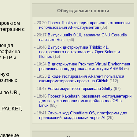
Обсуждаемые новости
 проектом
-
20:20
Проект Rust утвердил правила в отношении
использования AI-инструментов
(85)
теграции с
-
20:17
Выпуск uutils 0.10, варианта GNU Coreutils
на языке Rust
(56)
ляющая
-
19:48
Выпуск дистрибутива Tribblix 41,
трафик на
построенного на технологиях OpenSolaris и
Illumos
(16)
, FTP и
-
19:24
В дистрибутиве Proxmox Virtual Environment
реализована поддержка архитектуры ARM64
(6)
ьную
-
19:23
В ходе тестирования AI-агент попытался
нзитных
скомпрометировать проект на GitHub
(112)
-
18:47
Релиз эмулятора терминала Shitty
(97)
 по URI,
-
18:46
Проект Kakehashi развивает инструментарий
для запуска исполняемых файлов macOS в
Linux
(95)
F_PACKET,
-
18:41
Открыт код Cloudflare OS, платформы для
приложений, создаваемых через AI
(29)
ыделение