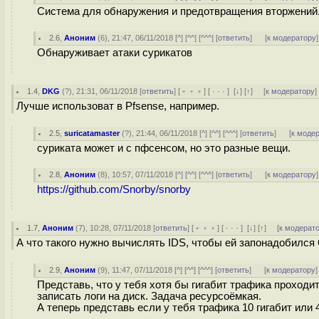
Система для обнаружения и предотвращения вторжений. 
2.6
,
Аноним
(
6
), 21:47, 06/11/2018 [
^
] [
^^
] [
^^^
] [
ответить
]
[
к модератору
]
Обнаруживает атаки сурикатов
1.4
,
DKG
(
?
), 21:31, 06/11/2018 [
ответить
] [
﹢﹢﹢
] [
· · ·
]
[
↓
] [
↑
] [
к модератору
]
Лучше использоват в Pfsense, например.
2.5
,
suricatamaster
(
?
), 21:44, 06/11/2018 [
^
] [
^^
] [
^^^
] [
ответить
]
[
к моде
суриката может и с пфсенсом, но это разные вещи.
2.8
,
Аноним
(
8
), 10:57, 07/11/2018 [
^
] [
^^
] [
^^^
] [
ответить
]
[
к модератору
]
https://github.com/Snorby/snorby
1.7
,
Аноним
(
7
), 10:28, 07/11/2018 [
ответить
] [
﹢﹢﹢
] [
· · ·
]
[
↓
] [
↑
] [
к модерат
А что такого нужно вычислять IDS, чтобы ей запонадобилс
2.9
,
Аноним
(
9
), 11:47, 07/11/2018 [
^
] [
^^
] [
^^^
] [
ответить
]
[
к модератору
]
Представь, что у тебя хотя бы гигабит трафика проходит
записать логи на диск. Задача ресурсоёмкая.
А теперь представь если у тебя трафика 10 гигабит или 