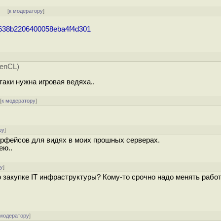
]
[
к модератору
]
746638b2206400058eba4f4d301
enCL)
таки нужна игровая ведяха..
[
к модератору
]
ру
]
нтерфейсов для видях в моих прошных серверах.
ею..
ру
]
 закупке IT инфраструктуры? Кому-то срочно надо менять работ
 модератору
]