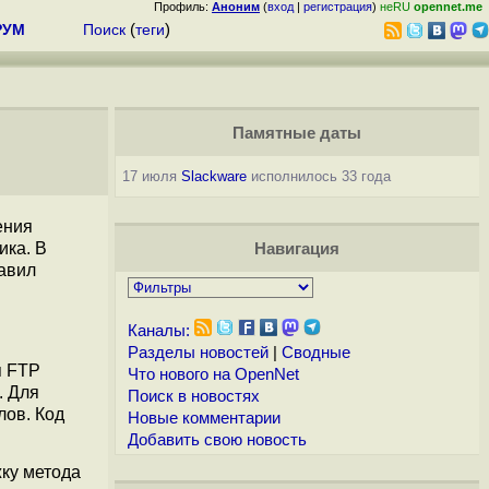
Профиль:
Аноним
(
вход
|
регистрация
)
неRU
opennet.me
РУМ
Поиск
(
теги
)
Памятные даты
17 июля
Slackware
исполнилось 33 года
ения
ика. В
Навигация
равил
Каналы:
Разделы новостей
|
Сводные
я FTP
Что нового на OpenNet
. Для
Поиск в новостях
лов. Код
Новые комментарии
Добавить свою новость
ку метода