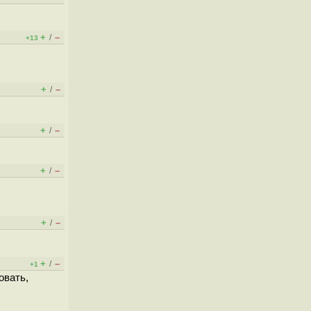
+
–
/
+13
+
–
/
+
–
/
+
–
/
+
–
/
+
–
/
+1
овать,