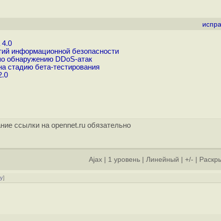
испра
 4.0
ытий информационной безопасности
 по обнаружению DDoS-атак
на стадию бета-тестирования
2.0
ние ссылки на opennet.ru обязательно
Ajax
|
1 уровень
|
Линейный
|
+/-
|
Раскры
ру
]