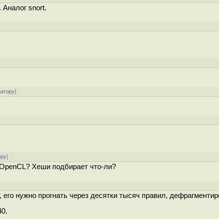
Аналог snort.
ратору
]
ору
]
я OpenCL? Хеши подбирает что-ли?
, его нужно прогнать через десятки тысяч правил, дефрагментир
40.