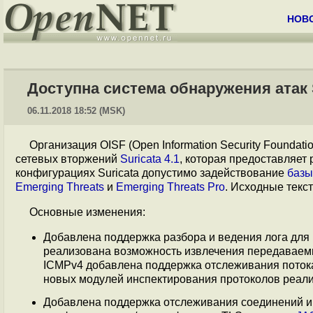
НОВ
Доступна система обнаружения атак S
06.11.2018 18:52 (MSK)
Организация OISF (Open Information Security Foundati
сетевых вторжений
Suricata 4.1
, которая предоставляет
конфигурациях Suricata допустимо задействование
базы
Emerging Threats
и
Emerging Threats Pro
. Исходные текс
Основные изменения:
Добавлена поддержка разбора и ведения лога для 
реализована возможность извлечения передаваем
ICMPv4 добавлена поддержка отслеживания потока
новых модулей инспектирования протоколов реализ
Добавлена поддержка отслеживания соединений и 