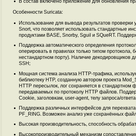
В состав включено приложение для обновления прав
Особенности Suricata:
Использование для вывода результатов проверки
Snort, что позволяет использовать стандартные ин
продуктами BASE, Snorby, Sguil и SQueRT. Подде
Поддержка автоматического определения протоколов
оперировать в правилах только типом протокола, б
нестандартном порту). Наличие декодировщиков д
SSH;
Мощная система анализа HTTP-трафика, использу
библиотеку HTP, созданную автором проекта Mod_S
HTTP пересылок, лог сохраняется в стандартном 
передаваемых по протоколу HTTP файлов. Поддерж
Cookie, заголовкам, user-agent, телу запроса/ответа
Поддержка различных интерфейсов для перехвата 
PF_RING. Возможен анализ уже сохранённых фай
Высокая производительность, способность обрабат
Высокопроизводительный механизм сопоставления