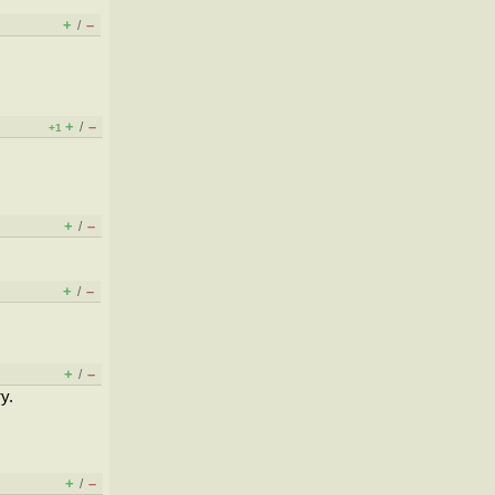
+
–
/
+
–
/
+1
+
–
/
+
–
/
+
–
/
у.
+
–
/