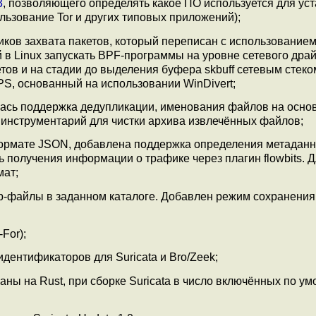
3
, позволяющего определять какое ПО используется для ус
льзование Tor и других типовых приложений);
ков захвата пакетов, который переписан с использование
 в Linux запускать BPF-программы на уровне сетевого дра
ов и на стадии до выделения буфера skbuff сетевым стеко
S, основанный на использовании WinDivert;
лась поддержка дедупликации, именования файлов на осно
 инструментарий для чистки архива извлечённых файлов;
рмате JSON, добавлена поддержка определения метаданн
ь получения информации о трафике через плагин flowbits. 
мат;
p-файлы в заданном каталоге. Добавлен режим сохранени
For);
дентификаторов для Suricata и Bro/Zeek;
аны на Rust, при сборке Suricata в число включённых по у