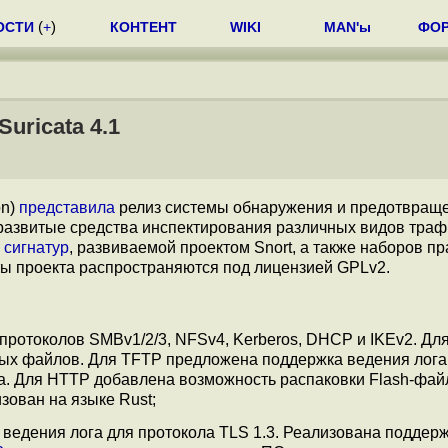
ОСТИ
(
+
)
КОНТЕНТ
WIKI
MAN'ы
ФО
uricata 4.1
on)
представила
релиз системы обнаружения и предотвращ
 развитые средства инспектирования различных видов траф
 сигнатур
, развиваемой проектом Snort, а также наборов п
ты проекта распространяются под лицензией GPLv2.
протоколов SMBv1/2/3, NFSv4, Kerberos, DHCP и IKEv2. Дл
ых файлов. Для TFTP предложена поддержка ведения лога
. Для HTTP добавлена возможность распаковки Flash-фай
ован на языке Rust;
ведения лога для протокола TLS 1.3. Реализована поддерж