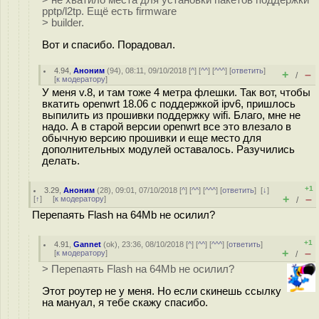
> не хватило места для установки пакетов поддержки
pptp/l2tp. Ещё есть firmware
> builder.
Вот и спасибо. Порадовал.
4.94
,
Аноним
(
94
), 08:11, 09/10/2018 [
^
] [
^^
] [
^^^
] [
ответить
]
+
–
/
[
к модератору
]
У меня v.8, и там тоже 4 метра флешки. Так вот, чтобы
вкатить openwrt 18.06 с поддержкой ipv6, пришлось
выпилить из прошивки поддержку wifi. Благо, мне не
надо. А в старой версии openwrt все это влезало в
обычную версию прошивки и еще место для
дополнительных модулей оставалось. Разучились
делать.
+1
3.29
,
Аноним
(
28
), 09:01, 07/10/2018 [
^
] [
^^
] [
^^^
] [
ответить
]
[
↓
]
+
–
[
↑
] [
к модератору
]
/
Перепаять Flash на 64Mb не осилил?
+1
4.91
,
Gannet
(
ok
), 23:36, 08/10/2018 [
^
] [
^^
] [
^^^
] [
ответить
]
+
–
[
к модератору
]
/
> Перепаять Flash на 64Mb не осилил?
Этот роутер не у меня. Но если скинешь ссылку
на мануал, я тебе скажу спасибо.