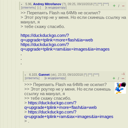
5.96
,
Andrey Mitrofanov
(
?
), 09:25, 09/10/2018 [
^
] [
^^
] [
^^^
]
+
–
/
[
ответить
]
[
↓
] [
к модератору
]
>> Перепаять Flash на 64Mb не осилил?
> Этот роутер не у меня. Но если скинешь ссылку на
мануал, я
> тебе скажу спасибо.
https://duckduckgo.com/?
q=upgrade+tplink+more+flash&ia=web
https://duckduckgo.com/?
q=upgrade+tplink+ram&iax=images&ia=images
.
.
.
–1
6.103
,
Gannet
(
ok
), 23:33, 09/10/2018 [
^
] [
^^
] [
^^^
]
+
–
[
ответить
]
[
к модератору
]
/
>>> Перепаять Flash на 64Mb не осилил?
>> Этот роутер не у меня. Но если скинешь
ссылку на мануал, я
>> тебе скажу спасибо.
>
https://duckduckgo.com/?
q=upgrade+tplink+more+flash&ia=web
>
https://duckduckgo.com/?
q=upgrade+tplink+ram&iax=images&ia=images
> .