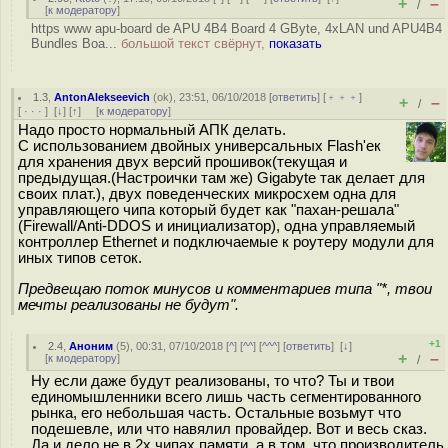
+
–
/
[
к модератору
]
https www apu-board de APU 4B4 Board 4 GByte, 4xLAN und APU4B4
Bundles Boa...
большой текст свёрнут,
показать
1.3
,
AntonAlekseevich
(
ok
), 23:51, 06/10/2018 [
ответить
] [
﹢﹢﹢
]
+
–
/
[
· · ·
]
[
↓
] [
↑
] [
к модератору
]
Надо просто нормальный АПК делать.
С использованием двойных универсальных Flash'ек
для хранения двух версий прошивок(текущая и
предыдущая.(Настроички там же) Gigabyte так делает для
своих плат.), двух поведенческих микросхем одна для
управляющего чипа который будет как "пахан-решала"
(Firewall/Anti-DDOS и инициализатор), одна управляемый
контроллер Ethernet и подключаемые к роутеру модули для
иных типов сеток.
Предвещаю поток минусов и комментариев типа "*, твои
мечты реализованы не будут".
+1
2.4
,
Аноним
(
5
), 00:31, 07/10/2018 [
^
] [
^^
] [
^^^
] [
ответить
]
[
↓
]
+
–
[
к модератору
]
/
Ну если даже будут реализованы, то что? Ты и твои
единомышленники всего лишь часть сегментированного
рынка, его небольшая часть. Остальные возьмут что
подешевле, или что навялил провайдер. Вот и весь сказ.
Да и дело не в 2х чипах памяти, а в том, что производитель