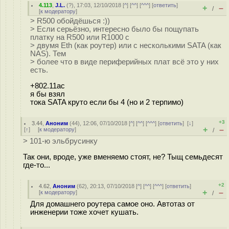
4.113
,
J.L.
(
?
), 17:03, 12/10/2018 [
^
] [
^^
] [
^^^
] [
ответить
]
+
–
/
[
к модератору
]
> R500 обойдёшься :))
> Eсли серьёзно, интересно было бы пощупать
платку на R500 или R1000 с
> двумя Eth (как роутер) или с несколькими SATA (как
NAS). Тем
> более что в виде периферийных плат всё это у них
есть.
+802.11ac
я бы взял
тока SATA круто если бы 4 (но и 2 терпимо)
+3
3.44
,
Аноним
(
44
), 12:06, 07/10/2018 [
^
] [
^^
] [
^^^
] [
ответить
]
[
↓
]
+
–
[
↑
] [
к модератору
]
/
> 101-ю эльбрусинку
Так они, вроде, уже вменяемо стоят, не? Тыщ семьдесят
где-то...
+2
4.62
,
Аноним
(
62
), 20:13, 07/10/2018 [
^
] [
^^
] [
^^^
] [
ответить
]
+
–
[
к модератору
]
/
Для домашнего роутера самое оно. Автотаз от
инженерии тоже хочет кушать.