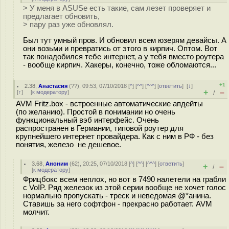
> У меня в ASUSе есть такие, сам лезет проверяет и
предлагает обновить,
> пару раз уже обновлял.
Был тут умный пров. И обновил всем юзерям девайсы. А
они возьми и превратись от этого в кирпич. Оптом. Вот
так понадобился тебе интернет, а у тебя вместо роутера
- вообще кирпич. Хакеры, конечно, тоже обломаются...
+1
2.38
,
Анастасия
(
??
), 09:53, 07/10/2018 [
^
] [
^^
] [
^^^
] [
ответить
]
[
↓
]
+
–
[
↑
] [
к модератору
]
/
AVM Fritz.box - встроенные автоматические апдейты
(по желанию). Простой в понимании но очень
функциональный вэб интерфейс. Очень
распространен в Германии, типовой роутер для
крупнейшего интернет провайдера. Как с ним в РФ - без
понятия, железо не дешевое.
3.68
,
Аноним
(
62
), 20:25, 07/10/2018 [
^
] [
^^
] [
^^^
] [
ответить
]
+
–
/
[
к модератору
]
Фрицбокс всем неплох, но вот в 7490 налетели на грабли
с VoIP. Ряд железок из этой серии вообще не хочет голос
нормально пропускать - треск и неведомая @*анина.
Ставишь за него софтфон - прекрасно работает. AVM
молчит.