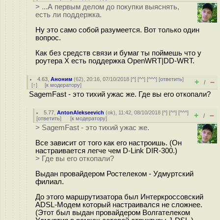
> ...А первым делом до покупки выяснять,
есть ли поддержка.
Ну это само собой разумеется. Вот только один
вопрос.
Как без средств связи и бумаг ты поймешь что у
роутера X есть поддержка OpenWRT|DD-WRT.
4.63
,
Аноним
(
62
), 20:16, 07/10/2018 [
^
] [
^^
] [
^^^
] [
ответить
]
+
–
/
[
↑
] [
к модератору
]
SagemFast - это тихий ужас же. Где вы его откопали?
5.77
,
AntonAlekseevich
(
ok
), 11:42, 08/10/2018 [
^
] [
^^
] [
^^^
]
+
–
/
[
ответить
]
[
к модератору
]
> SagemFast - это тихий ужас же.
Все зависит от того как его настроишь. (Он
настраивается легче чем D-Link DIR-300.)
> Где вы его откопали?
Выдан провайдером Ростелеком - Удмуртский
филиал.
До этого маршрутизатора был Интеркроссовский
ADSL-Модем который настраивался не сложнее.
(Этот был выдан провайдером Волгателеком