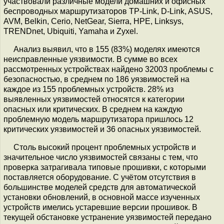
участвовали различные модели домашних и офисных
беспроводных маршрутизаторов TP-Link, D-Link, ASUS,
AVM, Belkin, Cerio, NetGear, Sierra, HPE, Linksys,
TRENDnet, Ubiquiti, Yamaha и Zyxel.
Анализ выявил, что в 155 (83%) моделях имеются
неисправленные уязвимости. В сумме во всех
рассмотренных устройствах найдено 32003 проблемы с
безопасностью, в среднем по 186 уязвимостей на
каждое из 155 проблемных устройств. 28% из
выявленных уязвимостей относятся к категории
опасных или критических. В среднем на каждую
проблемную модель маршрутизатора пришлось 12
критических уязвимостей и 36 опасных уязвимостей.
Столь высокий процент проблемных устройств и
значительное число уязвимостей связаны с тем, что
проверка затрагивала типовые прошивки, с которыми
поставляется оборудование. С учётом отсутствия в
большинстве моделей средств для автоматической
установки обновлений, в основной массе изученных
устройств имелись устаревшие версии прошивок. В
текущей обстановке устранение уязвимостей передано