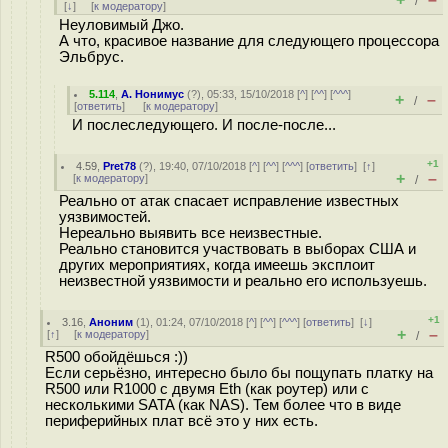
/
[
↓
] [
к модератору
]
Неуловимый Джо.
А что, красивое название для следующего процессора
Эльбрус.
5.114
,
А. Нонимус
(
?
), 05:33, 15/10/2018 [
^
] [
^^
] [
^^^
]
+
–
/
[
ответить
]
[
к модератору
]
И послеследующего. И после-после...
+1
4.59
,
Pret78
(
?
), 19:40, 07/10/2018 [
^
] [
^^
] [
^^^
] [
ответить
]
[
↑
]
+
–
[
к модератору
]
/
Реально от атак спасает исправление известных
уязвимостей.
Нереально выявить все неизвестные.
Реально становится участвовать в выборах США и
других мероприятиях, когда имеешь эксплоит
неизвестной уязвимости и реально его используешь.
+1
3.16
,
Аноним
(
1
), 01:24, 07/10/2018 [
^
] [
^^
] [
^^^
] [
ответить
]
[
↓
]
+
–
[
↑
] [
к модератору
]
/
R500 обойдёшься :))
Eсли серьёзно, интересно было бы пощупать платку на
R500 или R1000 с двумя Eth (как роутер) или с
несколькими SATA (как NAS). Тем более что в виде
периферийных плат всё это у них есть.