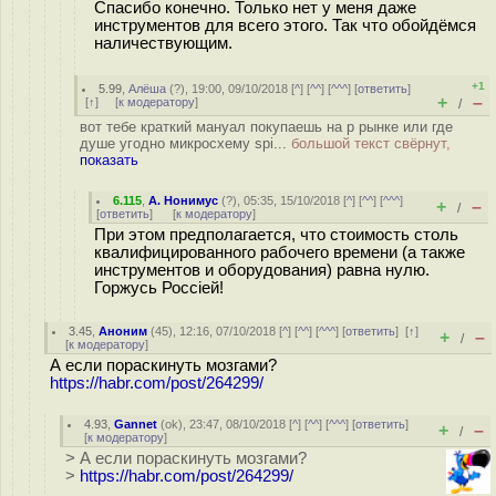
Cпасибо конечно. Только нет у меня даже
инструментов для всего этого. Так что обойдёмся
наличествующим.
+1
5.99
,
Алёша
(
?
), 19:00, 09/10/2018 [
^
] [
^^
] [
^^^
] [
ответить
]
+
–
[
↑
] [
к модератору
]
/
вот тебе краткий мануал покупаешь на р рынке или где
душе угодно микросхему spi...
большой текст свёрнут,
показать
6.115
,
А. Нонимус
(
?
), 05:35, 15/10/2018 [
^
] [
^^
] [
^^^
]
+
–
/
[
ответить
]
[
к модератору
]
При этом предполагается, что стоимость столь
квалифицированного рабочего времени (а также
инструментов и оборудования) равна нулю.
Горжусь Россiей!
3.45
,
Аноним
(
45
), 12:16, 07/10/2018 [
^
] [
^^
] [
^^^
] [
ответить
]
[
↑
]
+
–
/
[
к модератору
]
А если пораскинуть мозгами?
https://habr.com/post/264299/
4.93
,
Gannet
(
ok
), 23:47, 08/10/2018 [
^
] [
^^
] [
^^^
] [
ответить
]
+
–
/
[
к модератору
]
> А если пораскинуть мозгами?
>
https://habr.com/post/264299/