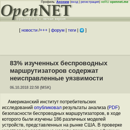
Профиль:
Аноним
(
вход
|
регистрация
)
неRU
opennet.me
[
новости
/
+++
|
форум
|
теги
|
]
83% изученных беспроводных
маршрутизаторов содержат
неисправленные уязвимости
06.10.2018 22:58 (MSK)
Американский институт потребительских
исследований
опубликовал
результаты анализа (
PDF
)
безопасности беспроводных маршрутизаторов, в ходе
которого были изучены 186 различных моделей
устройств, представленных на рынке США. В проверке