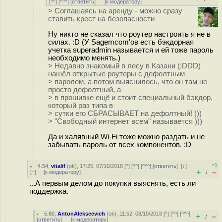
[
^^
] [
^^^
] [
ответить
]
[
к модератору
]
> Соглашаясь на аренду - можно сразу
ставить крест на безопасности
Ну никто не сказал что роутер настроить я не в
силах. :D (У Sagemcom'ов есть бэкдорная
учетка superadmin называется и ей тоже пароль
необходимо менять.)
> Недавно знакомый в лесу в Казани (:DDD)
нашёл открытые роутеры с дефолтным
> паролем, а потом выяснилось, что он там не
просто дефолтный, а
> в прошивке ещё и стоит специальный бэкдор,
который раз типа в
> сутки его СБРАСЫВАЕТ на дефолтный! )))
> "Свободный интернет всем" называется )))
Да и халявный Wi-Fi тоже можно раздать и не
забывать пароль от всех компонентов. :D
+1
4.54
,
vitalif
(
ok
), 17:25, 07/10/2018 [
^
] [
^^
] [
^^^
] [
ответить
]
[
↓
]
+
–
[
↑
] [
к модератору
]
/
...А первым делом до покупки выяснять, есть ли
поддержка.
5.80
,
AntonAlekseevich
(
ok
), 11:52, 08/10/2018 [
^
] [
^^
] [
^^^
]
+
–
/
[
ответить
]
[
к модератору
]