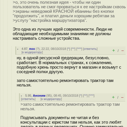
>о, это очень полезная идея - чтобы ни один
пользователь не смог прорваться к ее настройкам сквозь
>экраны неведомой КРАСНОЙ е6анины без кнопки
"продолжить", и платил деньги хорошим ребятам за
>услугу "настройка маршрутизатора".
Это одна из лучших идей современности. Люди не
обладающие необходимыми знаниями не должны
настраивать сложные устройства.
4.87
,
пох
(
?
), 22:22, 08/10/2018 [
^
] [
^^
] [
^^^
] [
ответить
]
+
–
/
[
к модератору
]
ну, в одной ресурсной ფедерации, безусловно,
сработает. В нормальных странах, к сожалению,
подобную хрень просто вернут в магазин и возьмут с
соседней полки другую.
зато самостоятельно ремонтировать трактор там
нельзя.
5.95
,
Аноним
(
95
), 08:45, 09/10/2018 [
^
] [
^^
] [
^^^
]
+
–
/
[
ответить
]
[
к модератору
]
>зато самостоятельно ремонтировать трактор там
нельзя.
Подписывать документы не читая и без
консультации с юристом там нельзя, как это любят
делать в разных педерациях. Очинно замечательно