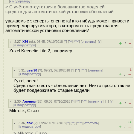
[
к модератору
]
> С учётом отсутствия в большинстве моделей
средств для автоматической установки обновлений
уважаемые эксперты опеннета! кто-нибудь может привести
пример маршрутизатора, в котором есть средства для
автоматической установки обновлений?
2.27
,
X86
(
ok
), 08:45, 07/10/2018 [
^
] [
^^
] [
^^^
] [
ответить
]
[
↓
]
+
–
/
[
к модератору
]
Zuxel Keenetic Lite 2, например.
–1
3.31
,
user90
(
?
), 09:23, 07/10/2018 [
^
] [
^^
] [
^^^
] [
ответить
]
+
–
[
к модератору
]
/
Zyxel, асел!
Средства-то есть - обновлений нет! Никто просто так не
будет поддерживать старые модели.
2.30
,
Аноним
(
28
), 09:03, 07/10/2018 [
^
] [
^^
] [
^^^
] [
ответить
]
[
↓
] [
↑
]
+
–
/
[
к модератору
]
Mikrotik, Cisco
+2
3.36
,
пох
(
?
), 09:42, 07/10/2018 [
^
] [
^^
] [
^^^
] [
ответить
]
+
–
[
к модератору
]
/
> Mikrotik, Cisco