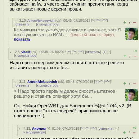
забивает на fw, а часто ещё и чинит препятствия, когда
выкатывает новые версии проши.
3.10
,
AntonAlekseevich
(
ok
), 00:45, 07/10/2018 [
^
] [
^^
] [
^^^
]
+
–
/
[
ответить
]
[
к модератору
]
Ка минимум это уже будет дешевле и надежнее, хотя Я
же не упомянул про RAM п...
большой текст свёрнут,
показать
+3
2.8
,
vitalif
(
ok
), 00:38, 07/10/2018 [
^
] [
^^
] [
^^^
] [
ответить
]
[
↓
] [
↑
]
+
–
[
к модератору
]
/
Надо просто первым делом сносить штатное рeшето
и ставить опенврт хотя бы...
3.11
,
AntonAlekseevich
(
ok
), 00:48, 07/10/2018 [
^
] [
^^
] [
^^^
]
+
–
/
[
ответить
]
[
к модератору
]
> Надо просто первым делом сносить штатное
рeшето и ставить опенврт хотя бы...
Ок. Найди OpenWRT для Sagemcom F@st 1744, v2. (В
ответ вопрос "что за зверек?" принципиально не
принимается.)
+6
4.13
,
Аноним
(
-
), 01:09, 07/10/2018 [
^
] [
^^
] [
^^^
] [
ответить
]
[
↓
]
+
–
[
к модератору
]
/