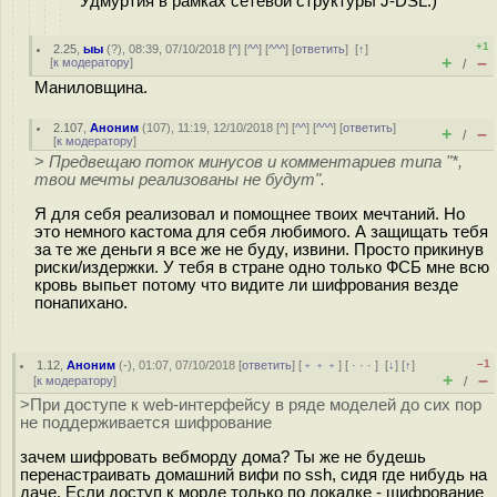
Удмуртия в рамках сетевой структуры J-DSL.)
+1
2.25
,
ыы
(
?
), 08:39, 07/10/2018 [
^
] [
^^
] [
^^^
] [
ответить
]
[
↑
]
+
–
[
к модератору
]
/
Маниловщина.
2.107
,
Аноним
(
107
), 11:19, 12/10/2018 [
^
] [
^^
] [
^^^
] [
ответить
]
+
–
/
[
к модератору
]
>
Предвещаю поток минусов и комментариев типа "*,
твои мечты реализованы не будут".
Я для себя реализовал и помощнее твоих мечтаний. Но
это немного кастома для себя любимого. А защищать тебя
за те же деньги я все же не буду, извини. Просто прикинув
риски/издержки. У тебя в стране одно только ФСБ мне всю
кровь выпьет потому что видите ли шифрования везде
понапихано.
–1
1.12
,
Аноним
(
-
), 01:07, 07/10/2018 [
ответить
] [
﹢﹢﹢
] [
· · ·
]
[
↓
] [
↑
]
+
–
[
к модератору
]
/
>При доступе к web-интерфейсу в ряде моделей до сих пор
не поддерживается шифрование
зачем шифровать вебморду дома? Ты же не будешь
перенастраивать домашний вифи по ssh, сидя где нибудь на
даче. Если доступ к морде только по локалке - шифрование