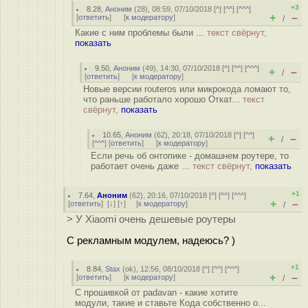
+3
8.28
,
Аноним
(
28
), 08:59, 07/10/2018 [
^
] [
^^
] [
^^^
]
+
–
[
ответить
]
[
к модератору
]
/
Какие с ним проблемы были ...
текст свёрнут,
показать
9.50
,
Аноним
(
49
), 14:30, 07/10/2018 [
^
] [
^^
] [
^^^
]
+
–
/
[
ответить
]
[
к модератору
]
Новые версии routeros или микрокода ломают то,
что раньше работало хорошо Откат...
текст
свёрнут,
показать
10.65
,
Аноним
(
62
), 20:18, 07/10/2018 [
^
] [
^^
]
+
–
/
[
^^^
] [
ответить
]
[
к модератору
]
Если речь об онтопике - домашнем роутере, то
работает очень даже ...
текст свёрнут,
показать
+1
7.64
,
Аноним
(
62
), 20:16, 07/10/2018 [
^
] [
^^
] [
^^^
]
+
–
[
ответить
]
[
↓
] [
↑
] [
к модератору
]
/
> У Xiaomi очень дешевые роутеры
С рекламным модулем, надеюсь? )
+1
8.84
,
Stax
(
ok
), 12:56, 08/10/2018 [
^
] [
^^
] [
^^^
]
+
–
[
ответить
]
[
к модератору
]
/
С прошивкой от padavan - какие хотите
модули, такие и ставьте Кода собственно о...