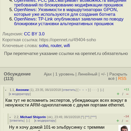
OpenNews: FCC рассматривает возможность введения
требований по блокированию модификации прошивок
OpenNews: Уязвимости в маршрутизаторах GPON,
которые уже используются для создания ботнета
OpenNews: TP-Link опубликовал заявления по поводу
блокировки установки альтернативных прошивок
Лицензия:
CC BY 3.0
Короткая ссылка: https://opennet.ru/49404-soho
Ключевые слова:
soho
,
router
,
wifi
При перепечатке указание ссылки на opennet.ru обязательно
Обсуждение
Ajax
|
1 уровень
|
Линейный
|
+/-
|
Раскрыть
(113)
всё
|
RSS
+11
1.1
,
Аноним
(
1
), 23:35, 06/10/2018 [
ответить
] [
﹢﹢﹢
] [
· · ·
]
[
↓
]
+
–
[
к модератору
]
/
Как тут не вспомнить экспертов, убеждающих всех вокруг в
ненужности ARM-одноплатников с двумя портами ethernet.
–14
2.2
,
Michael Shigorin
(
ok
), 23:49, 06/10/2018 [
^
] [
^^
] [
^^^
]
+
–
[
ответить
]
[
↓
] [
к модератору
]
/
Ну я хочу домой 101-ю эльбрусинку с тремями