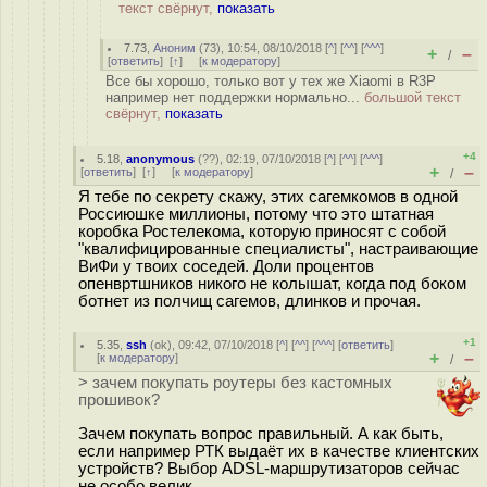
текст свёрнут,
показать
7.73
,
Аноним
(
73
), 10:54, 08/10/2018 [
^
] [
^^
] [
^^^
]
+
–
/
[
ответить
]
[
↑
] [
к модератору
]
Все бы хорошо, только вот у тех же Xiaomi в R3P
например нет поддержки нормально...
большой текст
свёрнут,
показать
+4
5.18
,
anonymous
(
??
), 02:19, 07/10/2018 [
^
] [
^^
] [
^^^
]
+
–
[
ответить
]
[
↑
] [
к модератору
]
/
Я тебе по секрету скажу, этих сагемкомов в одной
Россиюшке миллионы, потому что это штатная
коробка Ростелекома, которую приносят с собой
"квалифицированные специалисты", настраивающие
ВиФи у твоих соседей. Доли процентов
опенвртшников никого не колышат, когда под боком
ботнет из полчищ сагемов, длинков и прочая.
+1
5.35
,
ssh
(
ok
), 09:42, 07/10/2018 [
^
] [
^^
] [
^^^
] [
ответить
]
+
–
[
к модератору
]
/
> зачем покупать роутеры без кастомных
прошивок?
Зачем покупать вопрос правильный. А как быть,
если например РТК выдаёт их в качестве клиентских
устройств? Выбор ADSL-маршрутизаторов сейчас
не особо велик.