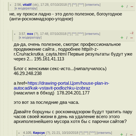
2.56
,
vitalif
(
ok
), 17:28, 07/10/2018 [
^
] [
^^
] [
^^^
] [
ответить
]
+
–
/
[
к модератору
]
не, ну прокси ладно - это дело полезное, богоугодное
(анти-роскомнадзоро-угодное)
–2
3.57
,
пох
(
?
), 17:48, 07/10/2018 [
^
] [
^^
] [
^^^
] [
ответить
]
+
–
[
к модератору
]
/
да-да, очень полезное, смотри: профессиональное
продвижение сайта , подробнее http//r-z-
r.Сru/rackrutka_cayta.html Первые результаты будут уже
через 2... 195.161.41.113
Блог с женскими секс-исто...(нипалучилось)
46.29.248.238
a href=
https://drawing-portal.Цom/house-plan-in-
autocad/kak-vstavit-podlozhku-izobraz
(ниасилил в ббкод) 178.204.201.177
это вот за последние два часа.
Давайте борцуны с роскомнадзором будут тратить пару
часов своей жизни в день на удаление всего этого
архиполезнейшего мусора хотя бы с парочки сайтов?
4.105
,
Кирсук
(
?
), 21:21, 10/10/2018 [
^
] [
^^
] [
^^^
] [
ответить
]
+
–
/