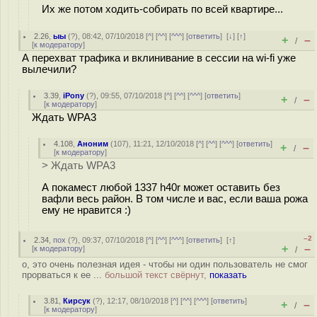
Их же потом ходить-собирать по всей квартире...
2.26
,
ыы
(
?
), 08:42, 07/10/2018 [
^
] [
^^
] [
^^^
] [
ответить
]
[
↓
] [
↑
]
+
–
/
[
к модератору
]
А перехват трафика и вклинивание в сессии на wi-fi уже
вылечили?
3.39
,
iPony
(
?
), 09:55, 07/10/2018 [
^
] [
^^
] [
^^^
] [
ответить
]
+
–
/
[
к модератору
]
Ждать WPA3
4.108
,
Аноним
(
107
), 11:21, 12/10/2018 [
^
] [
^^
] [
^^^
] [
ответить
]
+
–
/
[
к модератору
]
> Ждать WPA3
А покамест любой 1337 h40r может оставить без
вафли весь район. В том числе и вас, если ваша рожа
ему не нравится :)
–2
2.34
,
пох
(
?
), 09:37, 07/10/2018 [
^
] [
^^
] [
^^^
] [
ответить
]
[
↑
]
+
–
[
к модератору
]
/
о, это очень полезная идея - чтобы ни один пользователь не смог
прорваться к ее ...
большой текст свёрнут,
показать
3.81
,
Кирсук
(
?
), 12:17, 08/10/2018 [
^
] [
^^
] [
^^^
] [
ответить
]
+
–
/
[
к модератору
]