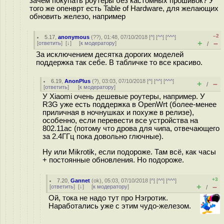
зачем покупать роутеры без кастомных прошивок? У
того же опенврт есть Table of Hardware, для желающих
обновить железо, например
–2
5.17
,
anonymous
(
??
), 01:48, 07/10/2018 [
^
] [
^^
] [
^^^
]
+
–
[
ответить
]
[
↓
] [
к модератору
]
/
За исключением десятка дорогих моделей
поддержка так себе. В табличке то все красиво.
6.19
,
AnonPlus
(
?
), 03:03, 07/10/2018 [
^
] [
^^
] [
^^^
]
+
–
/
[
ответить
]
[
к модератору
]
У Xiaomi очень дешевые роутеры, например. У
R3G уже есть поддержка в OpenWrt (более-менее
приличная в ночнушках и похуже в релизе),
особенно, если перевести все устройства на
802.11ac (потому что дрова для чипа, отвечающего
за 2.4ГГц пока довольно глючные).
Ну или Mikrotik, если подороже. Там всё, как часы
+ постоянные обновления. Но подороже.
+3
7.20
,
Gannet
(
ok
), 05:03, 07/10/2018 [
^
] [
^^
] [
^^^
]
+
–
[
ответить
]
[
↓
] [
к модератору
]
/
Ой, тока не надо тут про Нэгротик.
Наработались уже с этим чудо-железом.