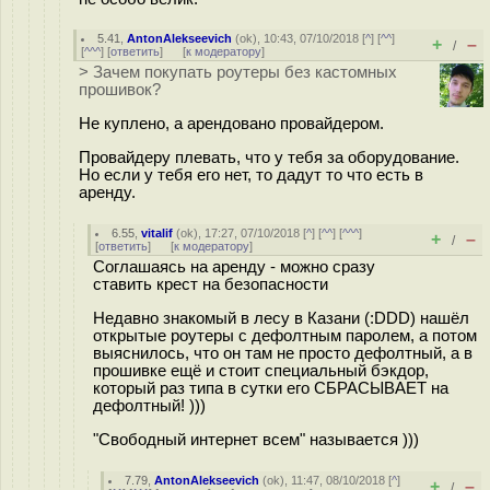
5.41
,
AntonAlekseevich
(
ok
), 10:43, 07/10/2018 [
^
] [
^^
]
+
–
/
[
^^^
] [
ответить
]
[
к модератору
]
> Зачем покупать роутеры без кастомных
прошивок?
Не куплено, а арендовано провайдером.
Провайдеру плевать, что у тебя за оборудование.
Но если у тебя его нет, то дадут то что есть в
аренду.
6.55
,
vitalif
(
ok
), 17:27, 07/10/2018 [
^
] [
^^
] [
^^^
]
+
–
/
[
ответить
]
[
к модератору
]
Соглашаясь на аренду - можно сразу
ставить крест на безопасности
Недавно знакомый в лесу в Казани (:DDD) нашёл
открытые роутеры с дефолтным паролем, а потом
выяснилось, что он там не просто дефолтный, а в
прошивке ещё и стоит специальный бэкдор,
который раз типа в сутки его СБРАСЫВАЕТ на
дефолтный! )))
"Свободный интернет всем" называется )))
7.79
,
AntonAlekseevich
(
ok
), 11:47, 08/10/2018 [
^
]
+
–
/