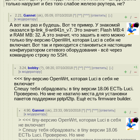
только нагрузит и без того слабое железо роутера, не?
2.21
,
Gannet
(
ok
), 05:09, 07/10/2018 [
^
] [
^^
] [
^^^
] [
ответить
]
[
↓
]
+
–
/
[
к модератору
]
А вот как раз и будешь. Вот те пример. У знакомой
оказался tp-link_tl-wr841n_v7. Это значит: Flash MB:4
и RAM MB: 32. А это значит, что зашить в него можно
только tiny-версию OpenWrt, которая Luci в себя не
включает. Вот так и приходится становиться настоящим
конфигуратором сетевого оборудования - всё через
командную строку по SSH.
+1
3.24
,
bobby
(
?
), 08:20, 07/10/2018 [
^
] [
^^
] [
^^^
] [
ответить
]
[
↓
]
+
–
[
к модератору
]
/
<<< tiny-версию OpenWrt, которая Luci в себя не
включает
Спешу тебя обрадовать: в tiny версии 18.06 ЕСТЬ Luci.
Проверено. Но мне не хватило места для установки
пакетов поддержки pptp/l2tp. Ещё есть firmware builder.
4.90
,
Gannet
(
ok
), 23:33, 08/10/2018 [
^
] [
^^
] [
^^^
] [
ответить
]
+
–
/
[
к модератору
]
> <<< tiny-версию OpenWrt, которая Luci в себя
не включает
> Спешу тебя обрадовать: в tiny версии 18.06
ЕСТЬ Luci. Проверено. Но мне