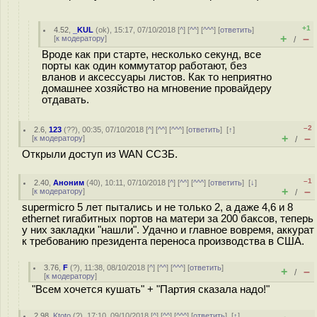
+1
4.52
,
_KUL
(
ok
), 15:17, 07/10/2018 [
^
] [
^^
] [
^^^
] [
ответить
]
+
–
[
к модератору
]
/
Вроде как при старте, несколько секунд, все
порты как один коммутатор работают, без
вланов и аксессуары листов. Как то неприятно
домашнее хозяйство на мгновение провайдеру
отдавать.
–2
2.6
,
123
(
??
), 00:35, 07/10/2018 [
^
] [
^^
] [
^^^
] [
ответить
]
[
↑
]
+
–
[
к модератору
]
/
Открыли доступ из WAN ССЗБ.
–1
2.40
,
Аноним
(
40
), 10:11, 07/10/2018 [
^
] [
^^
] [
^^^
] [
ответить
]
[
↓
]
+
–
[
к модератору
]
/
supermicro 5 лет пытались и не только 2, а даже 4,6 и 8
ethernet гигабитных портов на матери за 200 баксов, теперь
у них закладки "нашли". Удачно и главное вовремя, аккурат
к требованию президента переноса производства в США.
3.76
,
F
(
?
), 11:38, 08/10/2018 [
^
] [
^^
] [
^^^
] [
ответить
]
+
–
/
[
к модератору
]
"Всем хочется кушать" + "Партия сказала надо!"
2.98
,
Ktoto
(
?
), 17:10, 09/10/2018 [
^
] [
^^
] [
^^^
] [
ответить
]
[
↑
]