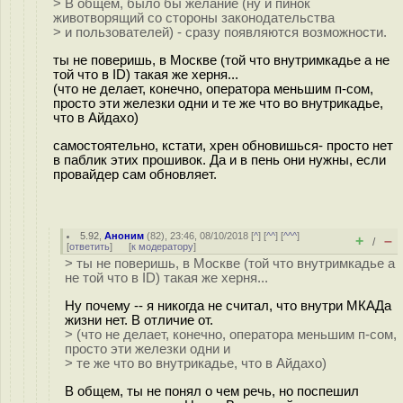
> В общем, было бы желание (ну и пинок
животворящий со стороны законодательства
> и пользователей) - сразу появляются возможности.
ты не поверишь, в Москве (той что внутримкадье а не
той что в ID) такая же херня...
(что не делает, конечно, оператора меньшим п-сом,
просто эти железки одни и те же что во внутрикадье,
что в Айдахо)
самостоятельно, кстати, хрен обновишься- просто нет
в паблик этих прошивок. Да и в пень они нужны, если
провайдер сам обновляет.
5.92
,
Аноним
(
82
), 23:46, 08/10/2018 [
^
] [
^^
] [
^^^
]
+
–
/
[
ответить
]
[
к модератору
]
> ты не поверишь, в Москве (той что внутримкадье а
не той что в ID) такая же херня...
Ну почему -- я никогда не считал, что внутри МКАДа
жизни нет. В отличие от.
> (что не делает, конечно, оператора меньшим п-сом,
просто эти железки одни и
> те же что во внутрикадье, что в Айдахо)
В общем, ты не понял о чем речь, но поспешил