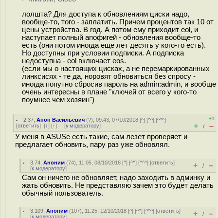
лолшта? Для доступа к обновлениям циски надо,
вообще-то, того - заплатить. Причем процентов так 10 от
цены устройства. В год. А потом ему приходит eol, и
наступает полный апофигей - обновления вообще-то
есть (они потом иногда еще лет десять у кого-то есть).
Но доступны при условии подписки. А подписка
недоступна - eol включает eos.
(если мы о настоящих цисках, а не перемаркированных
линксисях - те да, норовят обновиться без спросу -
иногда попутно сбросив пароль на admin:admin, и вообще
очень интересны в плане "ключей от всего у кого-то
поумнее чем хозяин")
+1
2.37
,
Анон Васильевич
(
?
), 09:43, 07/10/2018 [
^
] [
^^
] [
^^^
]
+
–
[
ответить
]
[
↓
] [
↑
] [
к модератору
]
/
У меня в ASUSе есть такие, сам лезет проверяет и
предлагает обновить, пару раз уже обновлял.
3.74
,
Аноним
(
74
), 11:05, 08/10/2018 [
^
] [
^^
] [
^^^
] [
ответить
]
+
–
/
[
к модератору
]
Сам он ничего не обновляет, надо заходить в админку и
жать обновить. Не представляю зачем это будет делать
обычный пользователь.
3.109
,
Аноним
(
107
), 11:25, 12/10/2018 [
^
] [
^^
] [
^^^
] [
ответить
]
+
–
/
[
к модератору
]