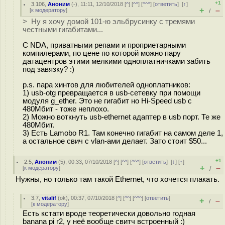
+1
3.106
,
Аноним
(
-
), 11:11, 12/10/2018 [
^
] [
^^
] [
^^^
] [
ответить
]
[
↑
]
+
–
[
к модератору
]
/
> Ну я хочу домой 101-ю эльбрусинку с тремями
честными гигабитами...
С NDA, приватными репами и проприетарными
компилерами, по цене по которой можно пару
датацентров этими мелкими одноплатничками забить
под завязку? :)
p.s. пара хинтов для любителей одноплатников:
1) usb-otg превращается в usb-сетевку при помощи
модуля g_ether. Это не гигабит но Hi-Speed usb с
480Мбит - тоже неплохо.
2) Можно воткнуть usb-ethernet адаптер в usb порт. Те же
480Мбит.
3) Есть Lamobo R1. Там конечно гигабит на самом деле 1,
а остальное свич с vlan-ами делает. Зато стоит $50...
+1
2.5
,
Аноним
(
5
), 00:33, 07/10/2018 [
^
] [
^^
] [
^^^
] [
ответить
]
[
↓
] [
↑
]
+
–
[
к модератору
]
/
Нужны, но только там такой Ethernet, что хочется плакать.
3.7
,
vitalif
(
ok
), 00:37, 07/10/2018 [
^
] [
^^
] [
^^^
] [
ответить
]
+
–
/
[
к модератору
]
Есть кстати вроде теоретически довольно годная
banana pi r2, у неё вообще свитч встроенный :)