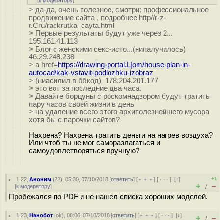
[
к модератору
]
> да-да, очень полезное, смотри: профессиональное
продвижение сайта , подробнее http//r-z-
r.Сru/rackrutka_cayta.html
> Первые результаты будут уже через 2...
195.161.41.113
> Блог с женскими секс-исто...(нипалучилось)
46.29.248.238
> a href=
https://drawing-portal.Цom/house-plan-in-
autocad/kak-vstavit-podlozhku-izobraz
> (ниасилил в ббкод) 178.204.201.177
> это вот за последние два часа.
> Давайте борцуны с роскомнадзором будут тратить
пару часов своей жизни в день
> на удаление всего этого архиполезнейшего мусора
хотя бы с парочки сайтов?
Нахрена? Нахрена тратить деньги на нагрев воздуха?
Или чтоб ты не мог саморазлагаться и
самоудовлетворяться вручную?
+1
1.22
,
Аноним
(
22
), 05:30, 07/10/2018 [
ответить
] [
﹢﹢﹢
] [
· · ·
]
[
↑
]
+
–
[
к модератору
]
/
Пробежался по PDF и не нашел списка хороших моделей.
1.23
,
Нанобот
(
ok
), 08:06, 07/10/2018 [
ответить
] [
﹢﹢﹢
] [
· · ·
]
[
↓
]
+
–
/