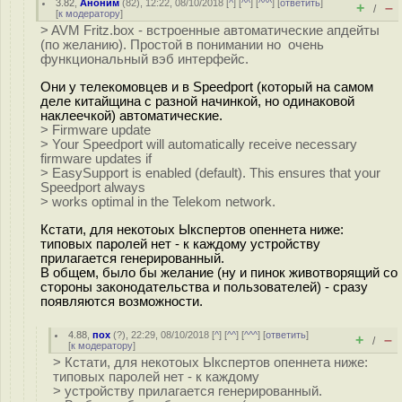
3.82
,
Аноним
(
82
), 12:22, 08/10/2018 [
^
] [
^^
] [
^^^
] [
ответить
]
+
–
/
[
к модератору
]
> AVM Fritz.box - встроенные автоматические апдейты
(по желанию). Простой в понимании но очень
функциональный вэб интерфейс.
Они у телекомовцев и в Speedport (который на самом
деле китайщина с разной начинкой, но одинаковой
наклеечкой) автоматические.
> Firmware update
> Your Speedport will automatically receive necessary
firmware updates if
> EasySupport is enabled (default). This ensures that your
Speedport always
> works optimal in the Telekom network.
Кстати, для некотоых Ыкспертов опеннета ниже:
типовых паролей нет - к каждому устройству
прилагается генерированный.
В общем, было бы желание (ну и пинок животворящий со
стороны законодательства и пользователей) - сразу
появляются возможности.
4.88
,
пох
(
?
), 22:29, 08/10/2018 [
^
] [
^^
] [
^^^
] [
ответить
]
+
–
/
[
к модератору
]
> Кстати, для некотоых Ыкспертов опеннета ниже:
типовых паролей нет - к каждому
> устройству прилагается генерированный.