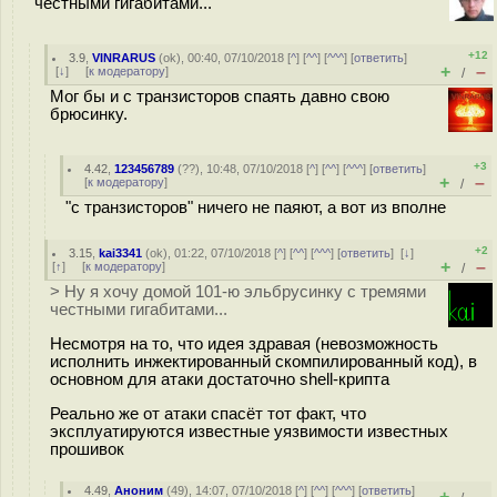
честными гигабитами...
+12
3.9
,
VINRARUS
(
ok
), 00:40, 07/10/2018 [
^
] [
^^
] [
^^^
] [
ответить
]
+
–
[
↓
] [
к модератору
]
/
Мог бы и с транзисторов спаять давно свою
брюсинку.
+3
4.42
,
123456789
(
??
), 10:48, 07/10/2018 [
^
] [
^^
] [
^^^
] [
ответить
]
+
–
[
к модератору
]
/
"с транзисторов" ничего не паяют, а вот из вполне
+2
3.15
,
kai3341
(
ok
), 01:22, 07/10/2018 [
^
] [
^^
] [
^^^
] [
ответить
]
[
↓
]
+
–
[
↑
] [
к модератору
]
/
> Ну я хочу домой 101-ю эльбрусинку с тремями
честными гигабитами...
Несмотря на то, что идея здравая (невозможность
исполнить инжектированный скомпилированный код), в
основном для атаки достаточно shell-крипта
Реально же от атаки спасёт тот факт, что
эксплуатируются известные уязвимости известных
прошивок
4.49
,
Аноним
(
49
), 14:07, 07/10/2018 [
^
] [
^^
] [
^^^
] [
ответить
]
+
–