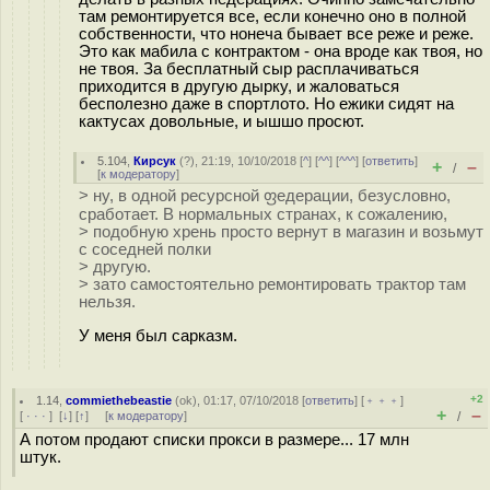
там ремонтируется все, если конечно оно в полной
собственности, что нонеча бывает все реже и реже.
Это как мабила с контрактом - она вроде как твоя, но
не твоя. За бесплатный сыр расплачиваться
приходится в другую дырку, и жаловаться
бесполезно даже в спортлото. Но ежики сидят на
кактусах довольные, и ышшо просют.
5.104
,
Кирсук
(
?
), 21:19, 10/10/2018 [
^
] [
^^
] [
^^^
] [
ответить
]
+
–
/
[
к модератору
]
> ну, в одной ресурсной ფедерации, безусловно,
сработает. В нормальных странах, к сожалению,
> подобную хрень просто вернут в магазин и возьмут
с соседней полки
> другую.
> зато самостоятельно ремонтировать трактор там
нельзя.
У меня был сарказм.
+2
1.14
,
commiethebeastie
(
ok
), 01:17, 07/10/2018 [
ответить
] [
﹢﹢﹢
]
+
–
[
· · ·
]
[
↓
] [
↑
] [
к модератору
]
/
А потом продают списки прокси в размере... 17 млн
штук.