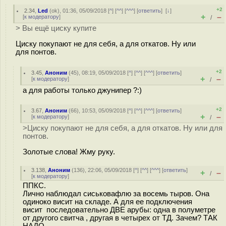
+2
2.34
,
Led
(
ok
), 01:36, 05/09/2018 [
^
] [
^^
] [
^^^
] [
ответить
]
[
↓
]
+
–
[
к модератору
]
/
> Вы ещё циску купите
Циску покупают не для себя, а для откатов. Ну или
для понтов.
+2
3.45
,
Аноним
(
45
), 08:19, 05/09/2018 [
^
] [
^^
] [
^^^
] [
ответить
]
+
–
[
к модератору
]
/
а для работы только джунипер ?:)
+2
3.67
,
Аноним
(
66
), 10:53, 05/09/2018 [
^
] [
^^
] [
^^^
] [
ответить
]
+
–
[
к модератору
]
/
>Циску покупают не для себя, а для откатов. Ну или для
понтов.
Золотые слова! Жму руку.
3.138
,
Аноним
(
136
), 22:06, 05/09/2018 [
^
] [
^^
] [
^^^
] [
ответить
]
+
–
/
[
к модератору
]
ППКС.
Лично наблюдал сиськовафлю за восемь тыров. Она
одиноко висит на складе. А для ее подключения
висит последовательно ДВЕ арубы: одна в полуметре
от другого свитча , другая в четырех от ТД. Зачем? ТАК