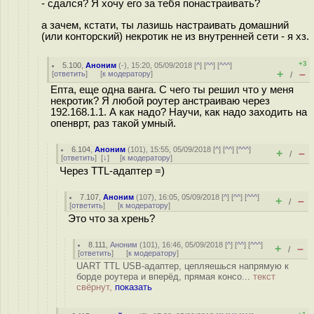
- сдался? Я хочу его за тебя понастраивать?
а зачем, кстати, ты лазишь настраивать домашний
(или конторский) некротик не из внутренней сети - я хз.
+3
5.100
,
Аноним
(
-
), 15:20, 05/09/2018 [
^
] [
^^
] [
^^^
]
+
–
[
ответить
]
[
к модератору
]
/
Епта, еще одна ванга. С чего ты решил что у меня
некротик? Я любой роутер анстраиваю через
192.168.1.1. А как надо? Научи, как надо заходить на
опенврт, раз такой умный.
6.104
,
Аноним
(
101
), 15:55, 05/09/2018 [
^
] [
^^
] [
^^^
]
+
–
/
[
ответить
]
[
↓
] [
к модератору
]
Через TTL-адаптер =)
7.107
,
Аноним
(
107
), 16:05, 05/09/2018 [
^
] [
^^
] [
^^^
]
+
–
/
[
ответить
]
[
к модератору
]
Это что за xpeнь?
8.111
,
Аноним
(
101
), 16:46, 05/09/2018 [
^
] [
^^
] [
^^^
]
+
–
/
[
ответить
]
[
к модератору
]
UART TTL USB-адаптер, цепляешься напрямую к
борде роутера и вперёд, прямая консо...
текст
свёрнут,
показать