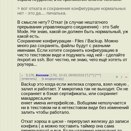
> вот отката и сохранения конфигурации нормальных
нет - это да.... пичалька.
В смысле нету? Откат (в случае нештатного
прерывания управляющего соединения) - это Safe
Mode. Не знаю, какой он должен быть нормальный, уж
какой есть.
Сохранение конфигурации - Files / Backup. Можно
много раз сохранять, файлы будут с разными
именами. Если хотите сохранить конфигурацию в
чисто текстовом виде и подумать над ней - сделайте
/export из ssh. Вот честно, не знаю, чего ещё хотеть от
роутера...
5.176
,
Аноним
(
176
), 10:43, 08/09/2018 [
^
] [
^^
] [
^^^
]
+
–
/
[
ответить
]
[
к модератору
]
Backup это когда если железка сгорела, взял новую ,
залил и работает. У микротика так не выходит. Он не
сохраняет в бэкап сертификаты, или сохраняет
макадреса,или
еняет имена интерфейсов.. Вобщемм неполучается
ни в текстовом ни в нетекстовом виде без изменений
залить чтобы работало.
Откат хорош в циске - перегрузил железку до записи
конфига ( а можно поставить таймер она сама
перегрузится) и все. Если удаленно накосячил то