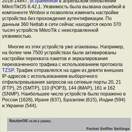
2018-14847,
устранённой
в апрельском обновлении
MikroTikOS 6.42.1. Уязвимость была вызвана ошибкой в
компоненте Winbox и позволяла изменить настройки
устройства без прохождения аутентификации. По
данным 360 Netlab в сети сейчас находится около 370
тысяч устройств MikroTik с неисправленной
уязвимостью.
Многие из этих устройств уже атакованы. Например,
на более чем 7500 устройствах были активированы
настройки перехвата пакетов и зеркалирования
перехваченного трафика с использованием протокола
TZSP
. Трафик отправлялся на один из девяти внешних
IP-адресов с использованием выборочного
отфильтровывания запросов на сетевые порты 20, 21
(FTP), 25 (SMTP), 110 (POP3), 144 (IMAP), 161 и 162
(SNMP). Наибольшее число устройств было поражено в
России (1628), Иране (637), Бразилии (615), Индии (594)
и Украине (544).