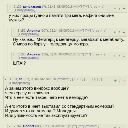
2.132
,
кульхакзор
(
?
), 21:45, 05/09/2018 [
^
] [
^^
] [
^^^
] [
ответить
]
+
–
/
[
к модератору
]
у них процы гуано и памяти три мега, нафига они мне
нужны?
3.152
,
Аноним
(
107
), 23:24, 05/09/2018 [
^
] [
^^
] [
^^^
] [
ответить
]
+
–
/
[
к модератору
]
Ну как же... Мегагерц к мегагерцу, мегабайт к мегабайту...
С мира по flops'у - голодранцу монеро.
3.155
,
Аноним
(
155
), 02:38, 06/09/2018 [
^
] [
^^
] [
^^^
] [
ответить
]
+
–
/
[
к модератору
]
ШТА!?
1.161
,
an
(
??
), 09:08, 06/09/2018 [
ответить
] [
﹢﹢﹢
] [
· · ·
]
[
↓
] [
↑
]
+
–
/
[
к модератору
]
А зачем этото винбокс вообще?
я его сразу выключаю....
Что в нем есть такое, чего нет в веморде?
А его ктото в инет выставил со стандартным номером?
И думал что не ломанут? Молодцы.
Или уязвимость не так эксплуатируется?
2.167
,
Gannet
(
ok
), 21:30, 06/09/2018 [
^
] [
^^
] [
^^^
] [
ответить
]
+
–