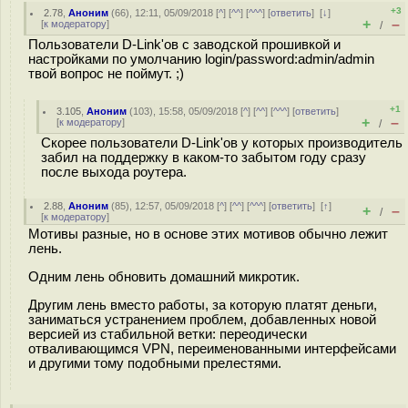
+3
2.78
,
Аноним
(
66
), 12:11, 05/09/2018 [
^
] [
^^
] [
^^^
] [
ответить
]
[
↓
]
+
–
[
к модератору
]
/
Пользователи D-Link'ов с заводской прошивкой и
настройками по умолчанию login/password:admin/admin
твой вопрос не поймут. ;)
+1
3.105
,
Аноним
(
103
), 15:58, 05/09/2018 [
^
] [
^^
] [
^^^
] [
ответить
]
+
–
[
к модератору
]
/
Скорее пользователи D-Link'ов у которых производитель
забил на поддержку в каком-то забытом году сразу
после выхода роутера.
2.88
,
Аноним
(
85
), 12:57, 05/09/2018 [
^
] [
^^
] [
^^^
] [
ответить
]
[
↑
]
+
–
/
[
к модератору
]
Мотивы разные, но в основе этих мотивов обычно лежит
лень.
Одним лень обновить домашний микротик.
Другим лень вместо работы, за которую платят деньги,
заниматься устранением проблем, добавленных новой
версией из стабильной ветки: переодически
отваливающимся VPN, переименованными интерфейсами
и другими тому подобными прелестями.