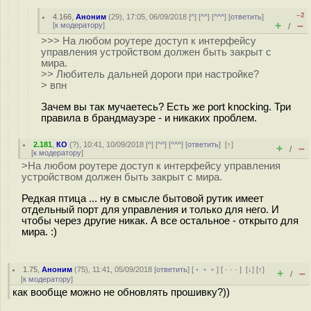
–2
4.166
,
Аноним
(
29
), 17:05, 06/09/2018 [
^
] [
^^
] [
^^^
] [
ответить
]
+
–
[
к модератору
]
/
>>> На любом роутере доступ к интерфейсу
управления устройством должен быть закрыт с
мира.
>> Любитель дальней дороги при настройке?
> впн
Зачем вы так мучаетесь? Есть же port knocking. Три
правила в брандмауэре - и никаких проблем.
2.181
,
КО
(
?
), 10:41, 10/09/2018 [
^
] [
^^
] [
^^^
] [
ответить
]
[
↑
]
+
–
/
[
к модератору
]
>На любом роутере доступ к интерфейсу управления
устройством должен быть закрыт с мира.
Редкая птица ... ну в смысле бытовой рутик имеет
отдельный порт для управления и только для него. И
чтобы через другие никак. А все остальное - открыто для
мира. :)
1.75
,
Аноним
(
75
), 11:41, 05/09/2018 [
ответить
] [
﹢﹢﹢
] [
· · ·
]
[
↓
] [
↑
]
+
–
/
[
к модератору
]
как вообще можно не обновлять прошивку?))