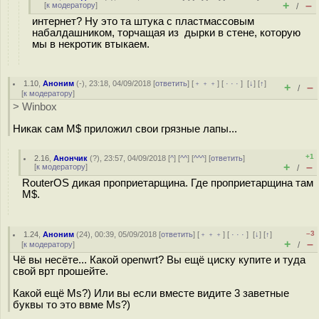
+
–
[
к модератору
]
/
интернет? Ну это та штука с пластмассовым
набалдашником, торчащая из дырки в стене, которую
мы в некротик втыкаем.
1.10
,
Аноним
(
-
), 23:18, 04/09/2018 [
ответить
] [
﹢﹢﹢
] [
· · ·
]
[
↓
] [
↑
]
+
–
/
[
к модератору
]
> Winbox
Никак сам M$ приложил свои грязные лапы...
+1
2.16
,
Анончик
(
?
), 23:57, 04/09/2018 [
^
] [
^^
] [
^^^
] [
ответить
]
+
–
[
к модератору
]
/
RouterOS дикая проприетарщина. Где проприетарщина там
M$.
–3
1.24
,
Аноним
(
24
), 00:39, 05/09/2018 [
ответить
] [
﹢﹢﹢
] [
· · ·
]
[
↓
] [
↑
]
+
–
[
к модератору
]
/
Чё вы несёте... Какой openwrt? Вы ещё циску купите и туда
свой врт прошейте.
Какой ещё Ms?) Или вы если вместе видите 3 заветные
буквы то это ввме Ms?)