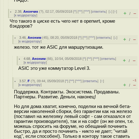
НАДО.
2.38
,
Анончик
(
?
), 02:17, 05/09/2018 [
^
] [
^^
] [
^^^
] [
ответить
]
[
↓
] [
↑
]
+
–
/
[
к модератору
]
Что такого в циске есть чего нет в openwrt, кроме
бэкдоров?
3.46
,
Аноним
(
45
), 08:20, 05/09/2018 [
^
] [
^^
] [
^^^
] [
ответить
]
[
↓
]
+
–
/
[
к модератору
]
железо. тот же ASIC для маршрутизации.
4.68
,
Аноним
(
66
), 10:54, 05/09/2018 [
^
] [
^^
] [
^^^
] [
ответить
]
+
–
/
[
к модератору
]
ASIC это уже коммутатор Level 3.
–1
3.57
,
F
(
?
), 09:44, 05/09/2018 [
^
] [
^^
] [
^^^
] [
ответить
]
[
↑
]
+
–
[
к модератору
]
/
Поддержка. Контракты. Экосистема. Продаваны.
Партнеры. Развитие. Деньги, наконец!
Но для дома хватит, конечно, поделки на вечной бета-
версии наколенной сборки, без гарантии как на железо
(поставил на железяку левый софт - сам отказался от
гарантии производителя), так и на софт (он же опен, т.е.
можешь спросить на форуме, но обещаний починить
быстро, да и просто починить - никто не дает; "читай
код", если способен!). Только в контору такое ставить