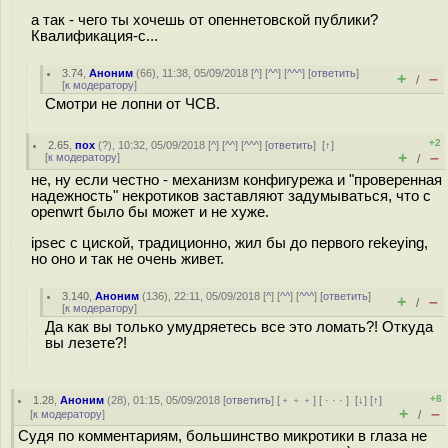
а так - чего ты хочешь от опеннетовской публики?
Квалификация-с...
3.74
,
Аноним
(
66
), 11:38, 05/09/2018 [
^
] [
^^
] [
^^^
] [
ответить
]
+
–
/
[
к модератору
]
Смотри не лопни от ЧСВ.
+2
2.65
,
пох
(
?
), 10:32, 05/09/2018 [
^
] [
^^
] [
^^^
] [
ответить
]
[
↑
]
+
–
[
к модератору
]
/
не, ну если честно - механизм конфигурежа и "проверенная
надежность" некротиков заставляют задумываться, что с
openwrt было бы может и не хуже.
ipsec с циской, традиционно, жил бы до первого rekeying,
но оно и так не очень живет.
3.140
,
Аноним
(
136
), 22:11, 05/09/2018 [
^
] [
^^
] [
^^^
] [
ответить
]
+
–
/
[
к модератору
]
Да как вы только умудряетесь все это ломать?! Откуда
вы лезете?!
+8
1.28
,
Аноним
(
28
), 01:15, 05/09/2018 [
ответить
] [
﹢﹢﹢
] [
· · ·
]
[
↓
] [
↑
]
+
–
[
к модератору
]
/
Судя по комментариям, большинство микротики в глаза не