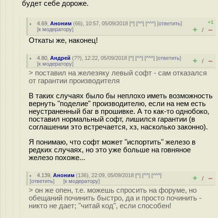
будет себе дороже.
+1
4.69
,
Аноним
(
66
), 10:57, 05/09/2018 [
^
] [
^^
] [
^^^
] [
ответить
]
+
–
[
к модератору
]
/
Откаты же, наконец!
4.80
,
Андрей
(
??
), 12:22, 05/09/2018 [
^
] [
^^
] [
^^^
] [
ответить
]
+
–
/
[
к модератору
]
> поставил на железяку левый софт - сам отказался
от гарантии производителя
В таких случаях было бы неплохо иметь возможность
вернуть "поделие" производителю, если на нем есть
неустраненный баг в прошивке. А то как-то однобоко,
поставил нормальный софт, лишился гарантии (в
соглашении это встречается, хз, насколько законно).
Я понимаю, что софт может "испортить" железо в
редких случаях, но это уже больше на говняное
железо похоже...
4.139
,
Аноним
(
136
), 22:09, 05/09/2018 [
^
] [
^^
] [
^^^
]
+
–
/
[
ответить
]
[
к модератору
]
> он же опен, т.е. можешь спросить на форуме, но
обещаний починить быстро, да и просто починить -
никто не дает; "читай код", если способен!