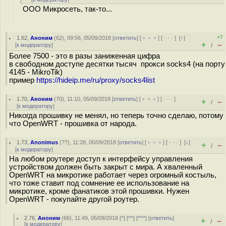
ООО Микросеть, так-то...
+7
1.62
,
Аноним
(
62
), 09:56, 05/09/2018 [
ответить
] [
﹢﹢﹢
] [
· · ·
]
[
↑
]
+
–
[
к модератору
]
/
Более 7500 - это в разы заниженная цифра
в свободном доступе десятки тысяч прокси socks4 (на порту
4145 - MikroTik)
пример
https://hideip.me/ru/proxy/socks4list
1.70
,
Аноним
(
70
), 11:10, 05/09/2018 [
ответить
] [
﹢﹢﹢
] [
· · ·
]
+
–
/
[
к модератору
]
Никогда прошивку не менял, но теперь точно сделаю, потому
что OpenWRT - прошивка от народа.
1.73
,
Anonimus
(
??
), 11:28, 05/09/2018 [
ответить
] [
﹢﹢﹢
] [
· · ·
]
[
↓
]
+
–
/
[
к модератору
]
На любом роутере доступ к интерфейсу управления
устройством должен быть закрыт с мира. А хваленный
OpenWRT на микротике работает через огромный костыль,
что тоже ставит под сомнение ее использование на
микротике, кроме фанатиков этой прошивки. Нужен
OpenWRT - покупайте другой роутер.
2.76
,
Аноним
(
66
), 11:49, 05/09/2018 [
^
] [
^^
] [
^^^
] [
ответить
]
+
–
/
[
к модератору
]