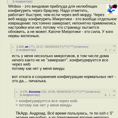
/
[
к модератору
]
Winbox - это вендовая приблуда для нелюбящих
конфигурить через браузер. Надо отметить,
работает быстрее, чем если через веб-морду. Через
веб-морду конфигурить Микротики - это вообще отдельное
извращение: постоянно замерзает, непонятно применились
настройки или нет, потому что страницу пытается
обновить, а не может. Кагоче Мигротики - это сила. У кого
нервы железные.
+1
3.169
,
an
(
??
), 22:27, 06/09/2018 [
^
] [
^^
] [
^^^
] [
ответить
]
+
–
[
к модератору
]
/
есть у меня несколько микротиков, в том числе дома
ничего както не не "замерзает". конфигурируется все
через web
потому как нет у меня винды
вот отката и сохранения конфигурации нормальных нет -
это да.... пичалька.
+1
4.170
,
Аноним
(
29
), 23:06, 06/09/2018 [
^
] [
^^
] [
^^^
] [
ответить
]
+
–
[
к модератору
]
/
> конфигурируется все через web
> потому как нет у меня винды
TikApp. Андроид. Всё время пользуюсь, тк по ssh с 5"
экрана неудобно, а из приложения вполне неплохо.