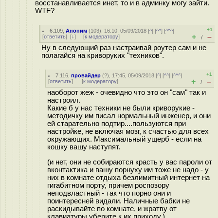
восстанавливается инет, то и в админку могу зайти.
WTF?
+1
6.109
,
Аноним
(
103
), 16:10, 05/09/2018 [
^
] [
^^
] [
^^^
]
+
–
[
ответить
]
[
↓
] [
к модератору
]
/
Ну в следующий раз настраивай роутер сам и не
полагайся на криворуких "техников".
+1
7.116
,
провайдер
(
?
), 17:45, 05/09/2018 [
^
] [
^^
] [
^^^
]
+
–
[
ответить
]
[
к модератору
]
/
наоборот жеж - очевидно что это он "сам" так и
настроил.
Какие б у нас техники не были криворукие -
методичку им писал нормальный инженер, и они
ей старательно подтир....пользуются при
настройке, не включая мозг, к счастью для всех
окружающих. Максимальный ущерб - если на
кошку вашу наступят.
(и нет, они не собираются красть у вас пароли от
вконтактика и вашу порнуху им тоже не надо - у
них в комнате отдыха безлимитный интернет на
гигабитном порту, причем роспозору
неподвластный - так что порно они и
поинтересней видали. Наличные бабки не
раскидывайте по комнате, и жратву от
клавиатуры уберите к их приходу.)