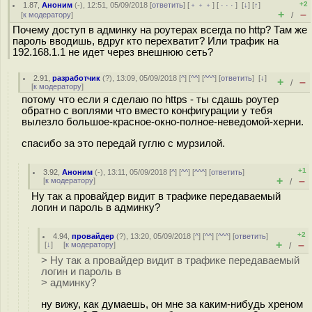
+2
1.87
,
Аноним
(
-
), 12:51, 05/09/2018 [
ответить
] [
﹢﹢﹢
] [
· · ·
]
[
↓
] [
↑
]
+
–
[
к модератору
]
/
Почему доступ в админку на роутерах всегда по http? Там же
пароль вводишь, вдруг кто перехватит? Или трафик на
192.168.1.1 не идет через внешнюю сеть?
2.91
,
разработчик
(
?
), 13:09, 05/09/2018 [
^
] [
^^
] [
^^^
] [
ответить
]
[
↓
]
+
–
/
[
к модератору
]
потому что если я сделаю по https - ты сдашь роутер
обратно с воплями что вместо конфигурации у тебя
вылезло большое-красное-окно-полное-неведомой-хepни.
спасибо за это передай гуглю с мурзилой.
+1
3.92
,
Аноним
(
-
), 13:11, 05/09/2018 [
^
] [
^^
] [
^^^
] [
ответить
]
+
–
[
к модератору
]
/
Ну так а провайдер видит в трафике передаваемый
логин и пароль в админку?
+2
4.94
,
провайдер
(
?
), 13:20, 05/09/2018 [
^
] [
^^
] [
^^^
] [
ответить
]
+
–
[
↓
] [
к модератору
]
/
> Ну так а провайдер видит в трафике передаваемый
логин и пароль в
> админку?
ну вижу, как думаешь, он мне за каким-нибудь хреном