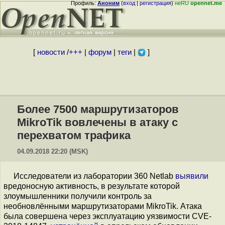
Профиль:
Аноним
(
вход
|
регистрация
)
неRU
opennet.me
[
новости
/
+++
|
форум
|
теги
|
]
Более 7500 маршрутизаторов
MikroTik вовлечены в атаку с
перехватом трафика
04.09.2018 22:20 (MSK)
Исследователи из лаборатории 360 Netlab
выявили
вредоносную активность, в результате которой
злоумышленники получили контроль за
необновлёнными маршрутизаторами MikroTik. Атака
была совершена через эксплуатацию уязвимости CVE-