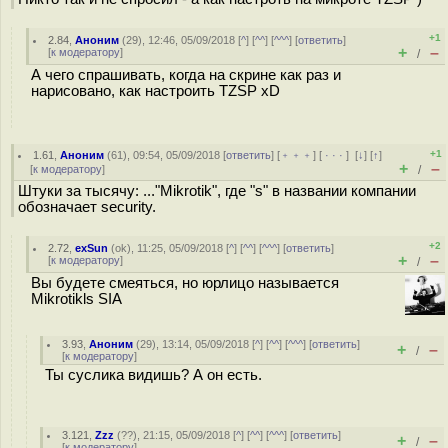
+1
2.84
,
Аноним
(
29
), 12:46, 05/09/2018 [
^
] [
^^
] [
^^^
] [
ответить
]
+
–
[
к модератору
]
/
А чего спрашивать, когда на скрине как раз и
нарисовано, как настроить TZSP xD
+1
1.61
,
Аноним
(
61
), 09:54, 05/09/2018 [
ответить
] [
﹢﹢﹢
] [
· · ·
]
[
↓
] [
↑
]
+
–
[
к модератору
]
/
Штуки за тысячу: ..."Mikrotik", где "s" в названии компании
обозначает security.
+2
2.72
,
exSun
(
ok
), 11:25, 05/09/2018 [
^
] [
^^
] [
^^^
] [
ответить
]
+
–
[
к модератору
]
/
Вы будете смеяться, но юрлицо называется
Mikrotikls SIA
3.93
,
Аноним
(
29
), 13:14, 05/09/2018 [
^
] [
^^
] [
^^^
] [
ответить
]
+
–
/
[
к модератору
]
Ты суслика видишь? А он есть.
3.121
,
Zzz
(
??
), 21:15, 05/09/2018 [
^
] [
^^
] [
^^^
] [
ответить
]
+
–
/
[
к модератору
]