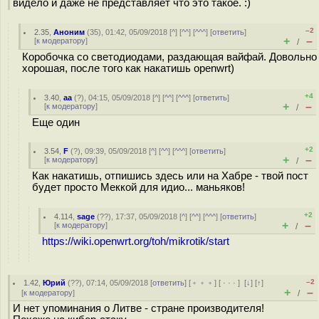
видело и даже не представляет что это такое. :)
–2
2.35
,
Аноним
(
35
), 01:42, 05/09/2018 [
^
] [
^^
] [
^^^
] [
ответить
]
+
–
[
к модератору
]
/
Коробочка со светодиодами, раздающая вайфай. Довольно
хорошая, после того как накатишь openwrt)
+4
3.40
,
аа
(
?
), 04:15, 05/09/2018 [
^
] [
^^
] [
^^^
] [
ответить
]
+
–
[
к модератору
]
/
Еще один
+2
3.54
,
F
(
?
), 09:39, 05/09/2018 [
^
] [
^^
] [
^^^
] [
ответить
]
+
–
[
к модератору
]
/
Как накатишь, отпишись здесь или на Хабре - твой пост
будет просто Меккой для идио... маньяков!
+2
4.114
,
sage
(
??
), 17:37, 05/09/2018 [
^
] [
^^
] [
^^^
] [
ответить
]
+
–
[
к модератору
]
/
https://wiki.openwrt.org/toh/mikrotik/start
–2
1.42
,
Юрий
(
??
), 07:14, 05/09/2018 [
ответить
] [
﹢﹢﹢
] [
· · ·
]
[
↓
] [
↑
]
+
–
[
к модератору
]
/
И нет упоминания о Литве - стране производителя!