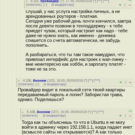
+1
6.115
,
провайдер
(
?
), 17:39, 05/09/2018 [
^
] [
^^
] [
^^^
]
+
–
[
ответить
]
[
↑
] [
к модератору
]
/
слушай, у нас услуга настройки личных, а не
арендованных роутеров - платная.
Сегодня уже рабочий день почти кончился, завтра
после девяти позвони в техподдержку - к тебе
приедет чувак, который настроит как надо - тебе
даже не нужно знать, как именно - денежка
спишется со счета автоматически, не забудь
пополнить.
А разбираться, что ты там такое намудрил, что
привязал интерфейс для настроек к wan-линку -
мне неинтересно как хобби, и зарплату платят -
тоже не за это.
4.106
,
Аноним
(
103
), 16:00, 05/09/2018 [
^
] [
^^
] [
^^^
]
+
–
/
[
ответить
]
[
↑
] [
к модератору
]
Провайдер видит в локальной сети твоей квартиры
передаваемый пароль и логин? Забористая трава,
однако. Поделишься?
+1
5.108
,
Аноним
(
107
), 16:06, 05/09/2018 [
^
] [
^^
] [
^^^
]
+
–
[
ответить
]
[
к модератору
]
/
Тогда как ты объяснишь то что в Ubuntu я не могу
войти в админку через 192.158.1.1, когда падает инет
(всмысле сайты не открываются)? А как только