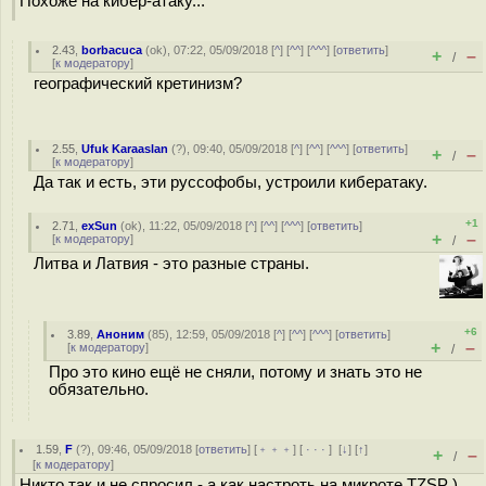
Похоже на кибер-атаку...
2.43
,
borbacuca
(
ok
), 07:22, 05/09/2018 [
^
] [
^^
] [
^^^
] [
ответить
]
+
–
/
[
к модератору
]
географический кретинизм?
2.55
,
Ufuk Karaaslan
(
?
), 09:40, 05/09/2018 [
^
] [
^^
] [
^^^
] [
ответить
]
+
–
/
[
к модератору
]
Да так и есть, эти руссофобы, устроили кибератаку.
+1
2.71
,
exSun
(
ok
), 11:22, 05/09/2018 [
^
] [
^^
] [
^^^
] [
ответить
]
+
–
[
к модератору
]
/
Литва и Латвия - это разные страны.
+6
3.89
,
Аноним
(
85
), 12:59, 05/09/2018 [
^
] [
^^
] [
^^^
] [
ответить
]
+
–
[
к модератору
]
/
Про это кино ещё не сняли, потому и знать это не
обязательно.
1.59
,
F
(
?
), 09:46, 05/09/2018 [
ответить
] [
﹢﹢﹢
] [
· · ·
]
[
↓
] [
↑
]
+
–
/
[
к модератору
]
Никто так и не спросил - а как настроть на микроте TZSP )