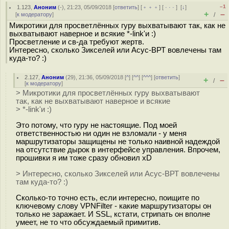
–1
1.123
,
Аноним
(
-
), 21:23, 05/09/2018 [
ответить
] [
﹢﹢﹢
] [
· · ·
]
[
↓
]
+
–
[
к модератору
]
/
Микротики для просветлённых гуру выхватывают так, как не
выхватывают наверное и всякие *-link'и :)
Просветление и св-да требуют жертв.
Интересно, сколько Зикселей или Асус-ВРТ вовлечены там
куда-то? :)
2.127
,
Аноним
(
29
), 21:36, 05/09/2018 [
^
] [
^^
] [
^^^
] [
ответить
]
+
–
/
[
к модератору
]
> Микротики для просветлённых гуру выхватывают
так, как не выхватывают наверное и всякие
> *-link'и :)
Это потому, что гуру не настоящие. Под моей
ответственностью ни один не взломали - у меня
маршрутизаторы защищены не только наивной надеждой
на отсутствие дырок в интерфейсе управления. Впрочем,
прошивки я им тоже сразу обновил xD
> Интересно, сколько Зикселей или Асус-ВРТ вовлечены
там куда-то? :)
Сколько-то точно есть, если интересно, поищите по
ключевому слову VPNFilter - какие маршрутизаторы он
только не заражает. И SSL, кстати, стрипать он вполне
умеет, не то что обсуждаемый примитив.