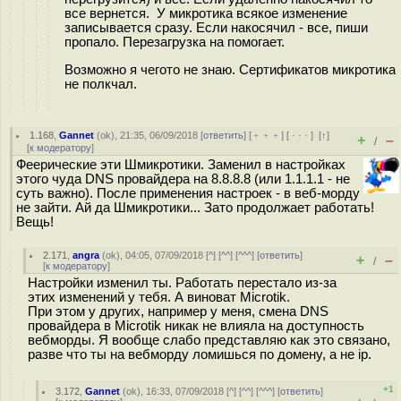
все вернется. У микротика всякое изменение
записывается сразу. Если накосячил - все, пиши
пропало. Перезагрузка на помогает.
Возможно я чегото не знаю. Сертификатов микротика
не полкчал.
1.168
,
Gannet
(
ok
), 21:35, 06/09/2018 [
ответить
] [
﹢﹢﹢
] [
· · ·
]
[
↑
]
+
–
/
[
к модератору
]
Феерические эти Шмикротики. Заменил в настройках
этого чуда DNS провайдера на 8.8.8.8 (или 1.1.1.1 - не
суть важно). После применения настроек - в веб-морду
не зайти. Ай да Шмикротики... Зато продолжает работать!
Вещь!
2.171
,
angra
(
ok
), 04:05, 07/09/2018 [
^
] [
^^
] [
^^^
] [
ответить
]
+
–
/
[
к модератору
]
Настройки изменил ты. Работать перестало из-за
этих изменений у тебя. А виноват Microtik.
При этом у других, например у меня, смена DNS
провайдера в Microtik никак не влияла на доступность
вебморды. Я вообще слабо представляю как это связано,
разве что ты на вебморду ломишься по домену, а не ip.
+1
3.172
,
Gannet
(
ok
), 16:33, 07/09/2018 [
^
] [
^^
] [
^^^
] [
ответить
]