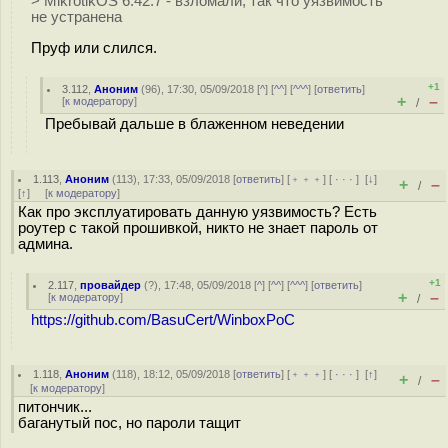
> MikrotikOS 6.42.7 - взломали, так что уязвимость
не устранена
Пруф или слился.
+1
3.112
,
Аноним
(
96
), 17:30, 05/09/2018 [
^
] [
^^
] [
^^^
] [
ответить
]
+
–
[
к модератору
]
/
Пребывай дальше в блаженном неведении
1.113
,
Аноним
(
113
), 17:33, 05/09/2018 [
ответить
] [
﹢﹢﹢
] [
· · ·
]
[
↓
]
+
–
/
[
↑
] [
к модератору
]
Как про эксплуатировать данную уязвимость? Есть
роутер с такой прошивкой, никто не знает пароль от
админа.
+1
2.117
,
провайдер
(
?
), 17:48, 05/09/2018 [
^
] [
^^
] [
^^^
] [
ответить
]
+
–
[
к модератору
]
/
https://github.com/BasuCert/WinboxPoC
1.118
,
Аноним
(
118
), 18:12, 05/09/2018 [
ответить
] [
﹢﹢﹢
] [
· · ·
]
[
↑
]
+
–
/
[
к модератору
]
питончик...
баганутый пос, но пароли тащит