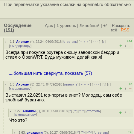
При перепечатке указание ссылки на opennet.ru обязательно
Обсуждение
Ajax
|
1 уровень
|
Линейный
|
+/-
|
Раскрыть
(151)
всё
|
RSS
+44
1.1
,
Аноним
(
-
), 22:24, 04/09/2018 [
ответить
] [
﹢﹢﹢
] [
· · ·
]
[
↓
]
+
–
[
к модератору
]
/
Всегда при покупке роутера сношу заводской бэкдор и
ставлю OpenWRT. Будь мужиком, делай как я!
....большая нить свёрнута, показать (57)
+2
1.5
,
Аноним
(
5
), 22:43, 04/09/2018 [
ответить
] [
﹢﹢﹢
] [
· · ·
]
[
↓
] [
↑
]
+
–
[
к модератору
]
/
Выставил 22,8291 tcp-порты в инет? Молодец, сам себе
злобный буратино.
2.27
,
Аноним
(
-
), 01:11, 05/09/2018 [
^
] [
^^
] [
^^^
] [
ответить
]
+
–
/
[
к модератору
]
Что это?
+6
3.63
,
сисадмин
(
?
), 10:27, 05/09/2018 [
^
] [
^^
] [
^^^
] [
ответить
]