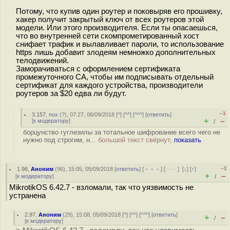
Потому, что купив один роутер и поковыряв его прошивку,
хакер получит закрытый ключ от всех роутеров этой
модели. Или этого производителя. Если ты опасаешься,
что во внутренней сети скомпрометированный хост
снифает трафик и вылавливает пароли, то использование
https лишь добавит злодеям немножко дополнительных
телодвижений.
Заморачиваться с оформлением сертификата
промежуточного CA, чтобы им подписывать отдельный
сертификат для каждого устройства, производители
роутеров за $20 едва ли будут.
–1
3.157
,
пох
(
?
), 07:27, 06/09/2018 [
^
] [
^^
] [
^^^
] [
ответить
]
+
–
[
к модератору
]
/
борцунство гуглезилы за тотальное шифрование всего чего не
нужно под строгим, н...
большой текст свёрнут,
показать
–1
1.96
,
Аноним
(
96
), 15:05, 05/09/2018 [
ответить
] [
﹢﹢﹢
] [
· · ·
]
[
↓
] [
↑
]
+
–
[
к модератору
]
/
MikrotikOS 6.42.7 - взломали, так что уязвимость не
устранена
2.97
,
Аноним
(
29
), 15:08, 05/09/2018 [
^
] [
^^
] [
^^^
] [
ответить
]
+
–
/
[
к модератору
]