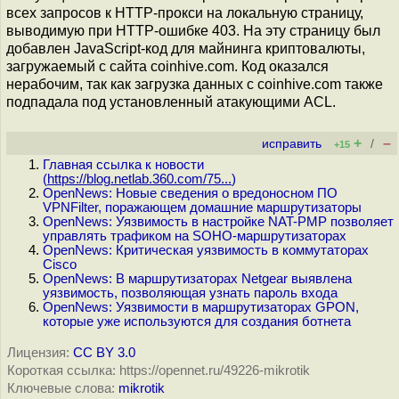
всех запросов к HTTP-прокси на локальную страницу,
выводимую при HTTP-ошибке 403. На эту страницу был
добавлен JavaScript-код для майнинга криптовалюты,
загружаемый с сайта coinhive.com. Код оказался
нерабочим, так как загрузка данных с coinhive.com также
подпадала под установленный атакующими ACL.
+
–
исправить
/
+15
Главная ссылка к новости
(
https://blog.netlab.360.com/75...
)
OpenNews: Новые сведения о вредоносном ПО
VPNFilter, поражающем домашние маршрутизаторы
OpenNews: Уязвимость в настройке NAT-PMP позволяет
управлять трафиком на SOHO-маршрутизаторах
OpenNews: Критическая уязвимость в коммутаторах
Cisco
OpenNews: В маршрутизаторах Netgear выявлена
уязвимость, позволяющая узнать пароль входа
OpenNews: Уязвимости в маршрутизаторах GPON,
которые уже используются для создания ботнета
Лицензия:
CC BY 3.0
Короткая ссылка: https://opennet.ru/49226-mikrotik
Ключевые слова:
mikrotik