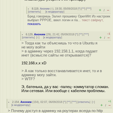
8.119
,
Аноним
(
-
), 19:30, 05/09/2018 [
^
] [
^^
] [
^^^
]
+
–
/
[
ответить
]
[
к модератору
]
Бред говоришь Залил прошивку OpenWrt Из настроек
выбрал PPPOE, ввел логин и па...
текст свёрнут,
показать
–1
6.129
,
Аноним
(
29
), 21:42, 05/09/2018 [
^
] [
^^
] [
^^^
]
+
–
[
ответить
]
[
↑
] [
к модератору
]
/
> Тогда как ты объяснишь то что в Ubuntu я
не могу войти
> в админку через 192.158.1.1, когда падает
инет (всмысле сайты не открываются)?
192.168.x.x xD
> А как только восстанавливается инет, то и в
админку могу зайти.
> WTF?
Э, батенька, да у вас -палец- коммутатор сломан.
Или сетевая. Или вообще с кабелем проблемы.
+1
2.154
,
Аноним
(
154
), 02:07, 06/09/2018 [
^
] [
^^
] [
^^^
] [
ответить
]
[
↑
]
+
–
[
к модератору
]
/
> Почему доступ в админку на роутерах всегда по http