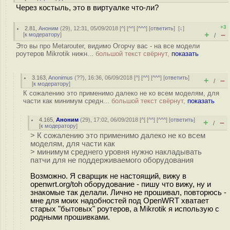
Через костыль, это в виртуалке что-ли?
+3
2.81
,
Аноним
(
29
), 12:31, 05/09/2018 [
^
] [
^^
] [
^^^
] [
ответить
]
[
↓
]
+
–
[
к модератору
]
/
Это вы про Metarouter, видимо Огорчу вас - на все модели
роутеров Mikrotik нижн...
большой текст свёрнут,
показать
3.163
,
Anonimus
(
??
), 16:36, 06/09/2018 [
^
] [
^^
] [
^^^
] [
ответить
]
+
–
/
[
к модератору
]
К сожалению это применимо далеко не ко всем моделям, для
части как минимум средн...
большой текст свёрнут,
показать
4.165
,
Аноним
(
29
), 17:02, 06/09/2018 [
^
] [
^^
] [
^^^
] [
ответить
]
+
–
/
[
к модератору
]
> К сожалению это применимо далеко не ко всем
моделям, для части как
> минимум среднего уровня нужно накладывать
патчи для не поддерживаемого оборудования
Возможно. Я сварщик не настоящий, вижу в
openwrt.org/toh оборудование - пишу что вижу, ну и
знакомые так делали. Лично не прошивал, повторюсь -
мне для моих надобностей под OpenWRT хватает
старых "бытовых" роутеров, а Mikrotik я использую с
родными прошивками.