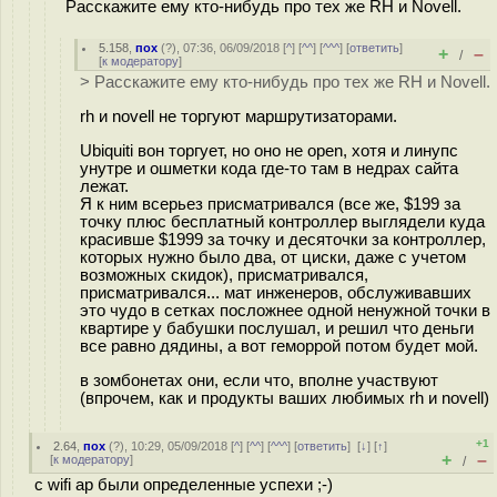
Расскажите ему кто-нибудь про тех же RH и Novell.
5.158
,
пох
(
?
), 07:36, 06/09/2018 [
^
] [
^^
] [
^^^
] [
ответить
]
+
–
/
[
к модератору
]
> Расскажите ему кто-нибудь про тех же RH и Novell.
rh и novell не торгуют маршрутизаторами.
Ubiquiti вон торгует, но оно не open, хотя и линyпc
унутре и ошметки кода где-то там в недрах сайта
лежат.
Я к ним всерьез присматривался (все же, $199 за
точку плюс бесплатный контроллер выглядели куда
красивше $1999 за точку и десяточки за контроллер,
которых нужно было два, от циски, даже с учетом
возможных скидок), присматривался,
присматривался... мат инженеров, обслуживавших
это чудо в сетках посложнее одной ненужной точки в
квартире у бабушки послушал, и решил что деньги
все равно дядины, а вот геморрой потом будет мой.
в зомбонетах они, если что, вполне участвуют
(впрочем, как и продукты ваших любимых rh и novell)
+1
2.64
,
пох
(
?
), 10:29, 05/09/2018 [
^
] [
^^
] [
^^^
] [
ответить
]
[
↓
] [
↑
]
+
–
[
к модератору
]
/
с wifi ap были определенные успехи ;-)