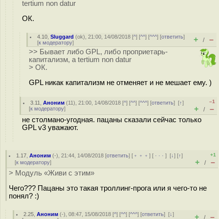
tertium non datur
ОК.
4.10
,
Sluggard
(
ok
), 21:00, 14/08/2018 [
^
] [
^^
] [
^^^
] [
ответить
]
+
–
/
[
к модератору
]
>> Бывает либо GPL, либо проприетарь-
капитализм, а tertium non datur
> ОК.
GPL никак капитализм не отменяет и не мешает ему. )
–1
3.11
,
Аноним
(
11
), 21:00, 14/08/2018 [
^
] [
^^
] [
^^^
] [
ответить
]
[
↑
]
+
–
[
к модератору
]
/
не столмано-угодная. пацаны сказали сейчас только
GPL v3 уважают.
+1
1.17
,
Аноним
(
-
), 21:44, 14/08/2018 [
ответить
] [
﹢﹢﹢
] [
· · ·
]
[
↓
] [
↑
]
+
–
[
к модератору
]
/
> Модуль «Живи с этим»
Чего??? Пацаны это такая троллинг-прога или я чего-то не
понял? :)
2.25
,
Аноним
(
-
), 08:47, 15/08/2018 [
^
] [
^^
] [
^^^
] [
ответить
]
[
↓
]
+
–
/