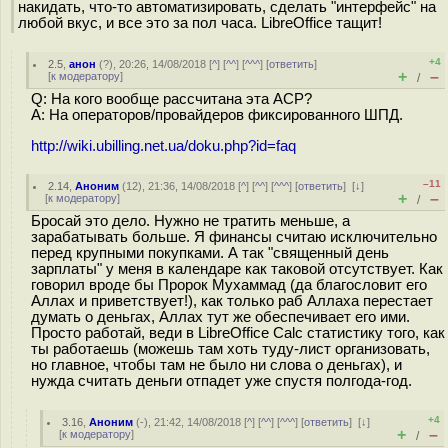
накидать, что-то автоматизировать, сделать "интерфейс" на
любой вкус, и все это за пол часа. LibreOffice тащит!
+4
2.5
,
анон
(
?
), 20:26, 14/08/2018 [
^
] [
^^
] [
^^^
] [
ответить
]
+
–
[
к модератору
]
/
Q: На кого вообще рассчитана эта АСР?
A: На операторов/провайдеров фиксированного ШПД.
http://wiki.ubilling.net.ua/doku.php?id=faq
–11
2.14
,
Аноним
(
12
), 21:36, 14/08/2018 [
^
] [
^^
] [
^^^
] [
ответить
]
[
↓
]
+
–
[
к модератору
]
/
Бросай это дело. Нужно не тратить меньше, а
зарабатывать больше. Я финансы считаю исключительно
перед крупными покупками. А так "священный день
зарплаты" у меня в календаре как таковой отсутствует. Как
говорил вроде бы Пророк Мухаммад (да благословит его
Аллах и приветствует!), как только раб Аллаха перестает
думать о деньгах, Аллах тут же обеспечивает его ими.
Просто работай, веди в LibreOffice Calc статистику того, как
ты работаешь (можешь там хоть туду-лист организовать,
но главное, чтобы там не было ни слова о деньгах), и
нужда считать деньги отпадет уже спустя полгода-год.
+4
3.16
,
Аноним
(
-
), 21:42, 14/08/2018 [
^
] [
^^
] [
^^^
] [
ответить
]
[
↓
]
+
–
[
к модератору
]
/