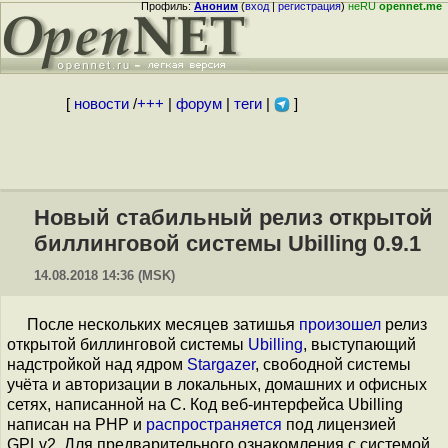
Профиль:
Аноним
(
вход
|
регистрация
)
неRU
opennet.me
[
новости
/
+++
|
форум
|
теги
|
]
Новый стабильный релиз открытой
биллинговой системы Ubilling 0.9.1
14.08.2018 14:36 (MSK)
После нескольких месяцев затишья
произошел
релиз
открытой биллинговой системы
Ubilling
, выступающий
надстройкой над ядром
Stargazer
, свободной системы
учёта и авторизации в локальных, домашних и офисных
сетях, написанной на C. Код веб-интерфейса Ubilling
написан на PHP и
распространяется
под лицензией
GPLv2. Для предварительного ознакомления с системой