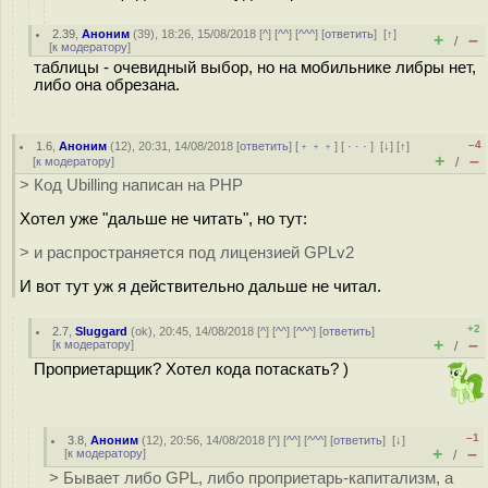
2.39
,
Аноним
(
39
), 18:26, 15/08/2018 [
^
] [
^^
] [
^^^
] [
ответить
]
[
↑
]
+
–
/
[
к модератору
]
таблицы - очевидный выбор, но на мобильнике либры нет,
либо она обрезана.
–4
1.6
,
Аноним
(
12
), 20:31, 14/08/2018 [
ответить
] [
﹢﹢﹢
] [
· · ·
]
[
↓
] [
↑
]
+
–
[
к модератору
]
/
> Код Ubilling написан на PHP
Хотел уже "дальше не читать", но тут:
> и распространяется под лицензией GPLv2
И вот тут уж я действительно дальше не читал.
+2
2.7
,
Sluggard
(
ok
), 20:45, 14/08/2018 [
^
] [
^^
] [
^^^
] [
ответить
]
+
–
[
к модератору
]
/
Проприетарщик? Хотел кода потаскать? )
–1
3.8
,
Аноним
(
12
), 20:56, 14/08/2018 [
^
] [
^^
] [
^^^
] [
ответить
]
[
↓
]
+
–
[
к модератору
]
/
> Бывает либо GPL, либо проприетарь-капитализм, а