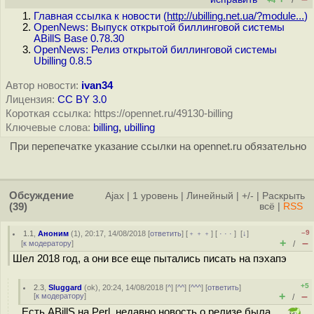
+4
Главная ссылка к новости (
http://ubilling.net.ua/?module...
)
OpenNews: Выпуск открытой биллинговой системы
ABillS Base 0.78.30
OpenNews: Релиз открытой биллинговой системы
Ubilling 0.8.5
Автор новости:
ivan34
Лицензия:
CC BY 3.0
Короткая ссылка: https://opennet.ru/49130-billing
Ключевые слова:
billing
,
ubilling
При перепечатке указание ссылки на opennet.ru обязательно
Обсуждение
Ajax
|
1 уровень
|
Линейный
|
+/-
|
Раскрыть
(39)
всё
|
RSS
–9
1.1
,
Аноним
(
1
), 20:17, 14/08/2018 [
ответить
] [
﹢﹢﹢
] [
· · ·
]
[
↓
]
+
–
[
к модератору
]
/
Шел 2018 год, а они все еще пытались писать на пэхапэ
+5
2.3
,
Sluggard
(
ok
), 20:24, 14/08/2018 [
^
] [
^^
] [
^^^
] [
ответить
]
+
–
[
к модератору
]
/
Есть ABillS на Perl, недавно новость о релизе была.