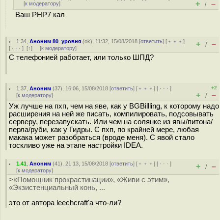
+
–
[
к модератору
]
/
Ваш PHP7 кал
1.34
,
Аноним 80_уровня
(
ok
), 11:32, 15/08/2018 [
ответить
] [
﹢﹢﹢
]
+
–
/
[
· · ·
]
[
↑
] [
к модератору
]
С телефонией работает, или только ШПД?
+2
1.37
,
Аноним
(
37
), 16:06, 15/08/2018 [
ответить
] [
﹢﹢﹢
] [
· · ·
]
+
–
[
к модератору
]
/
Уж лучше на пхп, чем на яве, как у BGBillling, к которому надо
расширения на ней же писать, компилировать, подсовывать
серверу, перезапускать. Или чем на солянке из явы/питона/
перла/руби, как у Гидры. С пхп, по крайней мере, любая
макака может разобраться (вроде меня). С явой стало
тоскливо уже на этапе настройки IDEA.
1.41
,
Аноним
(
41
), 21:13, 15/08/2018 [
ответить
] [
﹢﹢﹢
] [
· · ·
]
+
–
/
[
к модератору
]
>«Помощник прокрастинации», «Живи с этим»,
«Экзистенциальный конь, ...
это от автора leechcraft'а что-ли?