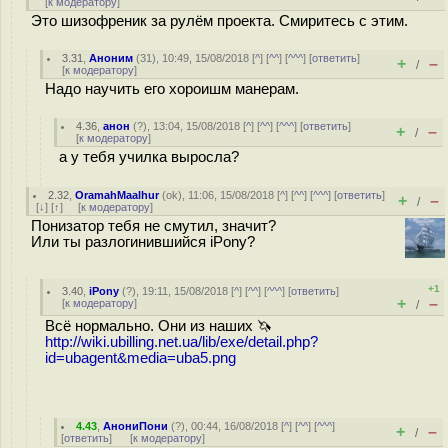
[
к модератору
]
Это шизофреник за рулём проекта. Смиритесь с этим.
3.31
,
Аноним
(
31
), 10:49, 15/08/2018 [
^
] [
^^
] [
^^^
] [
ответить
]
+
–
/
[
к модератору
]
Надо научить его хороишм манерам.
4.36
,
анон
(
?
), 13:04, 15/08/2018 [
^
] [
^^
] [
^^^
] [
ответить
]
+
–
/
[
к модератору
]
а у тебя училка выросла?
2.32
,
OramahMaalhur
(
ok
), 11:06, 15/08/2018 [
^
] [
^^
] [
^^^
] [
ответить
]
+
–
/
[
↓
] [
↑
] [
к модератору
]
Понизатор тебя не смутил, значит?
Или ты разлогинившийся iPony?
+1
3.40
,
iPony
(
?
), 19:11, 15/08/2018 [
^
] [
^^
] [
^^^
] [
ответить
]
+
–
[
к модератору
]
/
Всё нормально. Они из наших 🦄
http://wiki.ubilling.net.ua/lib/exe/detail.php?
id=ubagent&media=uba5.png
4.43
,
АнониПони
(
?
), 00:44, 16/08/2018 [
^
] [
^^
] [
^^^
]
+
–
/
[
ответить
]
[
к модератору
]