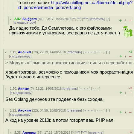
Точно из наших
http://wiki.ubilling.net.ua/lib/exe/detail.php?
id=ponizer&media=ponizer0.png
2.42
,
Sluggard
(
ok
), 23:17, 15/08/2018 [
^
] [
^^
] [
^^^
] [
ответить
]
[
↑
]
+
–
/
[
к модератору
]
Да ладно тебе. До Семилетова, с его файловыми
приказчиками и унитазами, всё равно не дотягивает. )
+2
1.19
,
Аноним
(
19
), 22:19, 14/08/2018 [
ответить
] [
﹢﹢﹢
] [
· · ·
]
[
↑
]
+
–
[
к модератору
]
/
> Модуль «Помощник прокрастинации»: сильно переработан,
я заинтригован. возможно с помощником моя прокрастинация
будет намного интереснее.
–2
1.20
,
Аниме
(
?
), 22:21, 14/08/2018 [
ответить
] [
﹢﹢﹢
] [
· · ·
]
+
–
[
к модератору
]
/
Без Golang демонов эта подделка безысходна.
1.22
,
Аноним
(
22
), 04:59, 15/08/2018 [
ответить
] [
﹢﹢﹢
] [
· · ·
]
[
↓
]
+
–
/
[
к модератору
]
А код на уровне 2010г, а потом говорят ваш PHP кал.
–1
2.38
,
Аноним
(
38
), 17:13, 15/08/2018 [
^
] [
^^
] [
^^^
] [
ответить
]