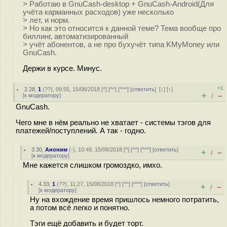
> Работаю в GnuCash-desktop + GnuCash-Android(Для
учёта карманных расходов) уже несколько
> лет, и норм.
> Но как это относится к данной теме? Тема вообще про
биллинг, автоматизированный
> учёт абонентов, а не про бухучёт типа KMyMoney или
GnuCash.
Держи в курсе. Минус.
+1
2.28
,
1
(
??
), 09:55, 15/08/2018 [
^
] [
^^
] [
^^^
] [
ответить
]
[
↓
] [
↑
]
+
–
[
к модератору
]
/
GnuCash.
Чего мне в нём реально не хватает - системы тэгов для
платежей/поступлений. А так - годно.
3.30
,
Аноним
(
-
), 10:48, 15/08/2018 [
^
] [
^^
] [
^^^
] [
ответить
]
+
–
/
[
к модератору
]
Мне кажется слишком громоздко, имхо.
4.33
,
1
(
??
), 11:27, 15/08/2018 [
^
] [
^^
] [
^^^
] [
ответить
]
+
–
/
[
к модератору
]
Ну на вхождение время пришлось немного потратить,
а потом всё легко и понятно.
Тэги ещё добавить и будет торт.