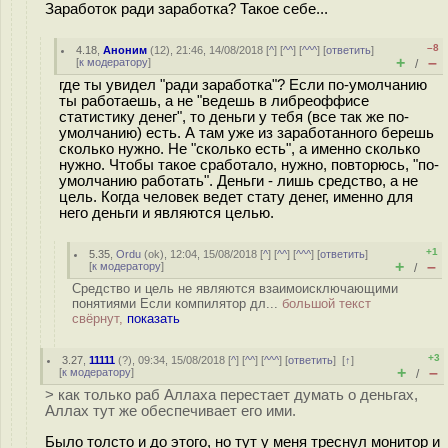
Заработок ради заработка? Такое себе...
–8
4.18
,
Аноним
(
12
), 21:46, 14/08/2018 [
^
] [
^^
] [
^^^
] [
ответить
]
+
–
[
к модератору
]
/
где ты увидел "ради заработка"? Если по-умолчанию
ты работаешь, а не "ведешь в либреоффисе
статистику денег", то деньги у тебя (все так же по-
умолчанию) есть. А там уже из заработанного берешь
сколько нужно. Не "сколько есть", а именно сколько
нужно. Чтобы такое сработало, нужно, повторюсь, "по-
умолчанию работать". Деньги - лишь средство, а не
цель. Когда человек ведет стату денег, именно для
него деньги и являются целью.
+1
5.35
,
Ordu
(
ok
), 12:04, 15/08/2018 [
^
] [
^^
] [
^^^
] [
ответить
]
+
–
[
к модератору
]
/
Средство и цель не являются взаимоисключающими
понятиями Если компилятор дл...
большой текст
свёрнут,
показать
+3
3.27
,
11111
(
?
), 09:34, 15/08/2018 [
^
] [
^^
] [
^^^
] [
ответить
]
[
↑
]
+
–
[
к модератору
]
/
> как только раб Аллаха перестает думать о деньгах,
Аллах тут же обеспечивает его ими.
Было толсто и до этого, но тут у меня треснул монитор и