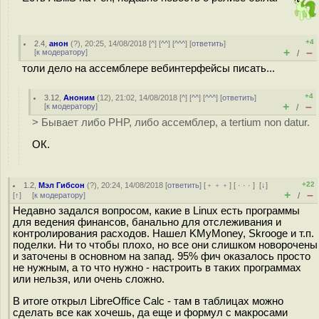
+4
2.4
,
анон
(
?
), 20:25, 14/08/2018 [
^
] [
^^
] [
^^^
] [
ответить
]
+
–
[
к модератору
]
/
толи дело на ассемблере вебинтерфейсы писать...
+4
3.12
,
Аноним
(
12
), 21:02, 14/08/2018 [
^
] [
^^
] [
^^^
] [
ответить
]
+
–
[
к модератору
]
/
> Бывает либо PHP, либо ассемблер, а tertium non datur.
ОК.
+22
1.2
,
Мэл Гибсон
(
?
), 20:24, 14/08/2018 [
ответить
] [
﹢﹢﹢
] [
· · ·
]
[
↓
]
+
–
[
↑
] [
к модератору
]
/
Недавно задался вопросом, какие в Linux есть программы
для ведения финансов, банально для отслеживания и
контролирования расходов. Нашел KMyMoney, Skrooge и т.п.
поделки. Ни то чтобы плохо, но все они слишком новорочены
и заточены в основном на запад. 95% фич оказалось просто
не нужным, а то что нужно - настроить в таких программах
или нельзя, или очень сложно.
В итоге открыл LibreOffice Calc - там в таблицах можно
сделать все как хочешь, да еще и формул с макросами