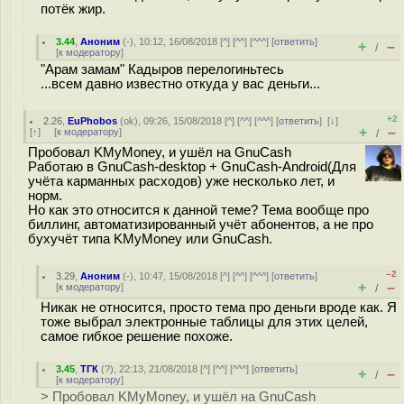
потёк жир.
3.44
,
Аноним
(
-
), 10:12, 16/08/2018 [
^
] [
^^
] [
^^^
] [
ответить
]
+
–
/
[
к модератору
]
"Арам замам" Кадыров перелогиньтесь
...всем давно известно откуда у вас деньги...
+2
2.26
,
EuPhobos
(
ok
), 09:26, 15/08/2018 [
^
] [
^^
] [
^^^
] [
ответить
]
[
↓
]
+
–
[
↑
] [
к модератору
]
/
Пробовал KMyMoney, и ушёл на GnuCash
Работаю в GnuCash-desktop + GnuCash-Android(Для
учёта карманных расходов) уже несколько лет, и
норм.
Но как это относится к данной теме? Тема вообще про
биллинг, автоматизированный учёт абонентов, а не про
бухучёт типа KMyMoney или GnuCash.
–2
3.29
,
Аноним
(
-
), 10:47, 15/08/2018 [
^
] [
^^
] [
^^^
] [
ответить
]
+
–
[
к модератору
]
/
Никак не относится, просто тема про деньги вроде как. Я
тоже выбрал электронные таблицы для этих целей,
самое гибкое решение похоже.
3.45
,
ТГК
(
?
), 22:13, 21/08/2018 [
^
] [
^^
] [
^^^
] [
ответить
]
+
–
/
[
к модератору
]
> Пробовал KMyMoney, и ушёл на GnuCash