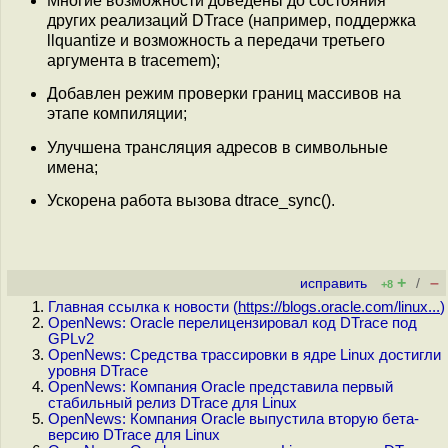
Многие возможности доведены до состояния
других реализаций DTrace (например, поддержка
llquantize и возможность а передачи третьего
аргумента в tracemem);
Добавлен режим проверки границ массивов на
этапе компиляции;
Улучшена трансляция адресов в символьные
имена;
Ускорена работа вызова dtrace_sync().
+
–
исправить
/
+8
Главная ссылка к новости (
https://blogs.oracle.com/linux...
)
OpenNews: Oracle перелицензировал код DTrace под
GPLv2
OpenNews: Средства трассировки в ядре Linux достигли
уровня DTrace
OpenNews: Компания Oracle представила первый
стабильный релиз DTrace для Linux
OpenNews: Компания Oracle выпустила вторую бета-
версию DTrace для Linux