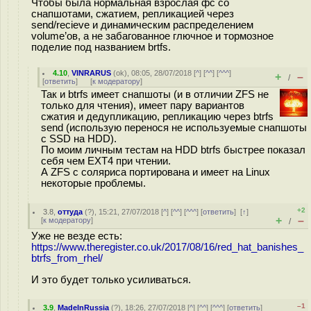
Чтобы была нормальная взрослая фс со
снапшотами, сжатием, репликацией через
send/recieve и динамическим распределением
volume’ов, а не забагованное глючное и тормозное
поделие под названием brtfs.
4.10
,
VINRARUS
(
ok
), 08:05, 28/07/2018 [
^
] [
^^
] [
^^^
]
+
–
/
[
ответить
]
[
к модератору
]
Так и btrfs имеет снапшоты (и в отличии ZFS не
только для чтения), имеет пару вариантов
сжатия и дедупликацию, репликацию через btrfs
send (использую перенося не используемые снапшоты
с SSD на HDD).
По моим личным тестам на HDD btrfs быстрее показал
себя чем EXT4 при чтении.
А ZFS с соляриса портирована и имеет на Linux
некоторые проблемы.
+2
3.8
,
оттуда
(
?
), 15:21, 27/07/2018 [
^
] [
^^
] [
^^^
] [
ответить
]
[
↑
]
+
–
[
к модератору
]
/
Уже не везде есть:
https://www.theregister.co.uk/2017/08/16/red_hat_banishes_
btrfs_from_rhel/
И это будет только усиливаться.
–1
3.9
,
MadeInRussia
(
?
), 18:26, 27/07/2018 [
^
] [
^^
] [
^^^
] [
ответить
]