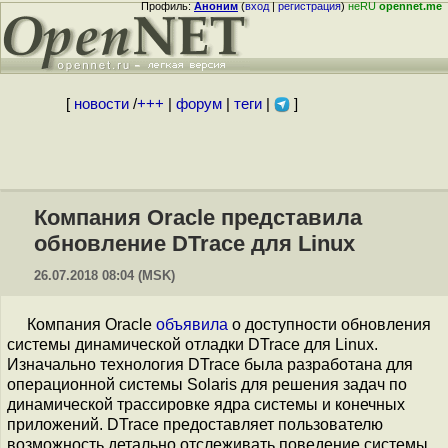
Профиль:
Аноним
(
вход
|
регистрация
)
неRU
opennet.me
[
новости
/
+++
|
форум
|
теги
|
]
Компания Oracle представила
обновление DTrace для Linux
26.07.2018 08:04 (MSK)
Компания Oracle
объявила
о доступности обновления
системы динамической отладки DTrace для Linux.
Изначально технология DTrace была разработана для
операционной системы Solaris для решения задач по
динамической трассировке ядра системы и конечных
приложений. DTrace предоставляет пользователю
возможность детально отслеживать поведение системы