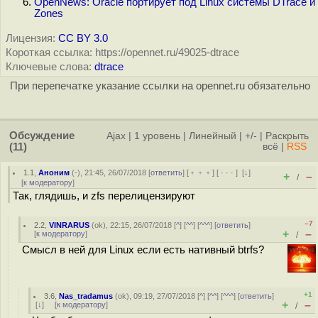
OpenNews: Oracle портирует под Linux системы DTrace и
Zones
Лицензия:
CC BY 3.0
Короткая ссылка: https://opennet.ru/49025-dtrace
Ключевые слова:
dtrace
При перепечатке указание ссылки на opennet.ru обязательно
Обсуждение
Ajax
|
1 уровень
|
Линейный
|
+/-
|
Раскрыть
(11)
всё
|
RSS
1.1
,
Аноним
(
-
), 21:45, 26/07/2018 [
ответить
] [
﹢﹢﹢
] [
· · ·
]
[
↓
]
+
–
/
[
к модератору
]
Так, глядишь, и zfs перелицензируют
–7
2.2
,
VINRARUS
(
ok
), 22:15, 26/07/2018 [
^
] [
^^
] [
^^^
] [
ответить
]
+
–
[
к модератору
]
/
Смысл в ней для Linux если есть нативный btrfs?
+1
3.6
,
Nas_tradamus
(
ok
), 09:19, 27/07/2018 [
^
] [
^^
] [
^^^
] [
ответить
]
+
–
[
↓
] [
к модератору
]
/