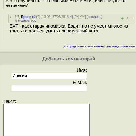
А что случилось с нативными Ext2 и Ext4; или они уже не
нативные?
2.7
,
Пряникё
(
?
), 13:02, 27/07/2018 [
^
] [
^^
] [
^^^
] [
ответить
]
+
–
/
[
к модератору
]
ЕХТ - как старая иномарка. Ездит, но не умеет многое из
того, что должен уметь современный авто.
игнорирование участников
|
лог модерирования
Добавить комментарий
Имя:
E-Mail:
Текст: