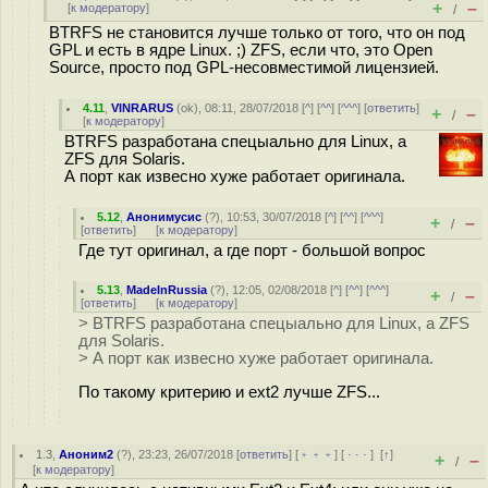
+
–
[
к модератору
]
/
BTRFS не становится лучше только от того, что он под
GPL и есть в ядре Linux. ;) ZFS, если что, это Open
Source, просто под GPL-несовместимой лицензией.
4.11
,
VINRARUS
(
ok
), 08:11, 28/07/2018 [
^
] [
^^
] [
^^^
] [
ответить
]
+
–
/
[
к модератору
]
BTRFS разработана спецыально для Linux, а
ZFS для Solaris.
А порт как извесно хуже работает оригинала.
5.12
,
Анонимусис
(
?
), 10:53, 30/07/2018 [
^
] [
^^
] [
^^^
]
+
–
/
[
ответить
]
[
к модератору
]
Где тут оригинал, а где порт - большой вопрос
5.13
,
MadeInRussia
(
?
), 12:05, 02/08/2018 [
^
] [
^^
] [
^^^
]
+
–
/
[
ответить
]
[
к модератору
]
> BTRFS разработана спецыально для Linux, а ZFS
для Solaris.
> А порт как извесно хуже работает оригинала.
По такому критерию и ext2 лучше ZFS...
1.3
,
Аноним2
(
?
), 23:23, 26/07/2018 [
ответить
] [
﹢﹢﹢
] [
· · ·
]
[
↑
]
+
–
/
[
к модератору
]