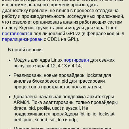
и в режиме реального времени производить
диагностику проблем, не влияя в процессе отладки на
работу и производительность исследуемых приложений,
что позволяет организовать анализ работающих систем
на лету. Код инструментария и модуля для ядра Linux
поставляются
под лицензией GPLv2 (в феврале код был
перелицензирован
с CDDL на GPL).
В новой версии:
Модуль для ядра Linux
портирован
для свежих
выпусков ядра 4.12, 4.13 и 4.14;
Реализованы новые провайдеры lockstat для
анализа блокировок и pid для трассировки
процессов в пространстве пользователя;
Добавлена начальная поддержка архитектуры
ARM64. Пока адаптированы только провайдеры
dtrace, pid, profile, usdt и syscall. Не
поддерживаются провайдеры fbt, ip, io, lockstat,
perf, proc, sched, sdt, tcp и udp;