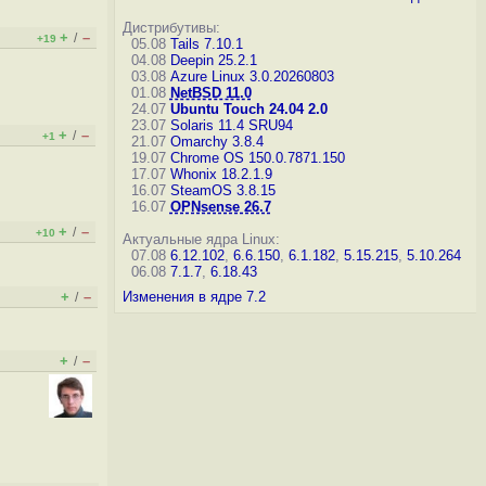
Дистрибутивы:
+
–
/
+19
05.08
Tails 7.10.1
04.08
Deepin 25.2.1
03.08
Azure Linux 3.0.20260803
01.08
NetBSD 11.0
24.07
Ubuntu Touch 24.04 2.0
23.07
Solaris 11.4 SRU94
+
–
/
+1
21.07
Omarchy 3.8.4
19.07
Chrome OS 150.0.7871.150
17.07
Whonix 18.2.1.9
16.07
SteamOS 3.8.15
16.07
OPNsense 26.7
+
–
/
+10
Актуальные ядра Linux:
07.08
6.12.102
,
6.6.150
,
6.1.182
,
5.15.215
,
5.10.264
06.08
7.1.7
,
6.18.43
+
–
Изменения в ядре 7.2
/
+
–
/