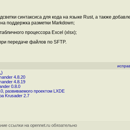
светки синтаксиса для кода на языке Rust, а также добавл
ена поддержка разметки Markdown;
абличного процессора Excel (xlsx);
при передаче файлов по SFTP.
испра
.
)
ander 4.8.20
ander 4.8.19
der 0.8.0
0, развиваемого проектом LXDE
а Krusader 2.7
ние ссылки на opennet.ru обязательно