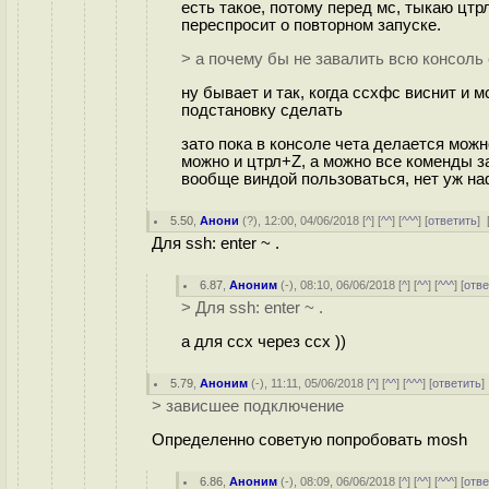
есть такое, потому перед мс, тыкаю цтр
переспросит о повторном запуске.
> а почему бы не завалить всю консоль 
ну бывает и так, когда ссхфс виснит и м
подстановку сделать
зато пока в консоле чета делается можн
можно и цтрл+Z, а можно все коменды зап
вообще виндой пользоваться, нет уж на
5.50
,
Анони
(
?
), 12:00, 04/06/2018 [
^
] [
^^
] [
^^^
] [
ответить
]
Для ssh: enter ~ .
6.87
,
Аноним
(
-
), 08:10, 06/06/2018 [
^
] [
^^
] [
^^^
] [
отве
> Для ssh: enter ~ .
а для ссх через ссх ))
5.79
,
Аноним
(
-
), 11:11, 05/06/2018 [
^
] [
^^
] [
^^^
] [
ответить
> зависшее подключение
Определенно советую попробовать mosh
6.86
,
Аноним
(
-
), 08:09, 06/06/2018 [
^
] [
^^
] [
^^^
] [
отве