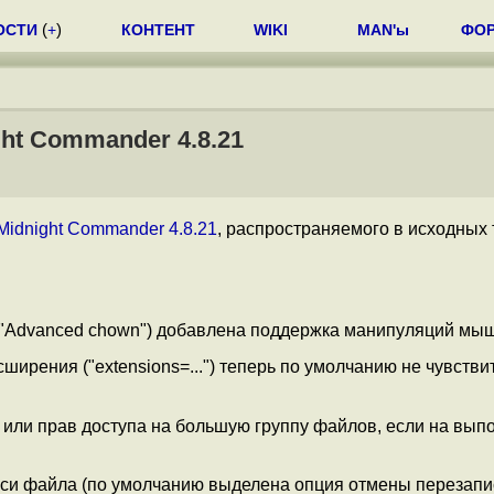
ОСТИ
(
+
)
КОНТЕНТ
WIKI
MAN'ы
ФО
ht Commander 4.8.21
Midnight Commander 4.8.21
, распространяемого в исходных 
("Advanced chown") добавлена поддержка манипуляций мы
ирения ("extensions=...") теперь по умолчанию не чувстви
или прав доступа на большую группу файлов, если на вып
си файла (по умолчанию выделена опция отмены перезапис