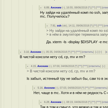
6.89
,
Аноним
(
-
), 16:55, 08/06/2018 [
^
] [
^^
] [
^^^
] [
отве
Ну зайди на удалённый комп по ssh, зап
mc. Получилось?
7.91
,
ssh
(
ok
), 14:11, 09/06/2018 [
^
] [
^^
] [
^^^
] [
от
> Ну зайди на удалённый комп по ss
> в нём в эмуляторе терминала зап
Да. xterm -ls -display $DISPLAY -e mc
3.10
,
Аноним
(
-
), 05:35, 04/06/2018 [
^
] [
^^
] [
^^^
] [
ответить
]
[
↓
] [
↑
] [
к
В чистой консоли нету cd, cp, mv и rm?
4.15
,
Аноним
(
-
), 07:00, 04/06/2018 [
^
] [
^^
] [
^^^
] [
ответить
]
[
↓
] 
> В чистой консоли нету cd, cp, mv и rm?
ls забыл, истенный тру не забыл бы, сам то в э
5.16
,
Аноним
(
-
), 07:03, 04/06/2018 [
^
] [
^^
] [
^^^
] [
ответить
Нет, чаще в mc. Хотя и в нём не редкость C-o 
6.28
,
Аноним
(
-
), 08:19, 04/06/2018 [
^
] [
^^
] [
^^^
] [
отве
Так в том и смысл, что можно и так и эд