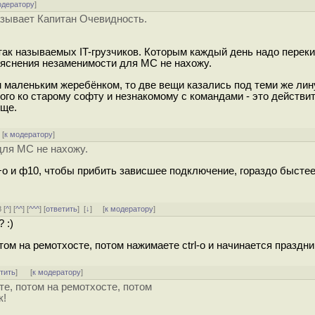
одератору
]
азывает Капитан Очевидность.
так называемых IT-грузчиков. Которым каждый день надо перек
бъяснения незаменимости для MC не нахожу.
ем маленьким жеребёнком, то две вещи казались под теми же ли
го ко старому софту и незнакомому с командами - это действи
бще.
[
к модератору
]
для MC не нахожу.
рл+о и ф10, чтобы прибить зависшее подключение, гораздо бысте
 [
^
] [
^^
] [
^^^
] [
ответить
]
[
↓
] [
к модератору
]
 :)
том на ремотхосте, потом нажимаете ctrl-o и начинается праздни
тить
]
[
к модератору
]
те, потом на ремотхосте, потом
к!