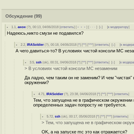
Обсуждение
(99)
1.1
,
анон
(
?
), 00:13, 04/06/2018 [
ответить
] [
﹢﹢﹢
] [
· · ·
]
[
↓
] [
к модератору
]
Надеюсь,никто смузи не подавился?
2.2
,
IRASoldier
(
?
), 00:18, 04/06/2018 [
^
] [
^^
] [
^^^
] [
ответить
]
[
↓
] [
к модер
А чего давиться-то? В условиях чистой консоли MC нез
3.5
,
ssh
(
ok
), 00:31, 04/06/2018 [
^
] [
^^
] [
^^^
] [
ответить
]
[
↓
] [
к модер
> В условиях чистой консоли MC незаменим
Да ладно, чем таким он не заменим? И чем "чистая"
окружении?
4.71
,
IRASoldier
(
?
), 23:38, 04/06/2018 [
^
] [
^^
] [
^^^
] [
ответить
]
Тем, что запущена не в графическом окружении 
определенных задач попросту не требуется.
5.72
,
ssh
(
ok
), 00:17, 05/06/2018 [
^
] [
^^
] [
^^^
] [
ответить
]
> Тем, что запущена не в графическом окруж
OK, а на запуске mc это как отражается?