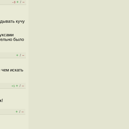
+
–
/
–3
идывать кучу
нуксами
тельно было
+
–
/
е чем искать
+
–
/
+1
к!
+
–
/