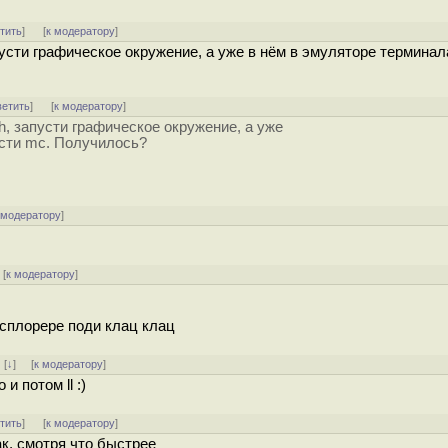
тить
]
[
к модератору
]
усти графическое окружение, а уже в нём в эмуляторе терминал
ветить
]
[
к модератору
]
h, запусти графическое окружение, а уже
усти mc. Получилось?
 модератору
]
[
к модератору
]
ксплорере поди клац клац
]
[
↓
] [
к модератору
]
и потом ll :)
тить
]
[
к модератору
]
ак, смотря что быстрее