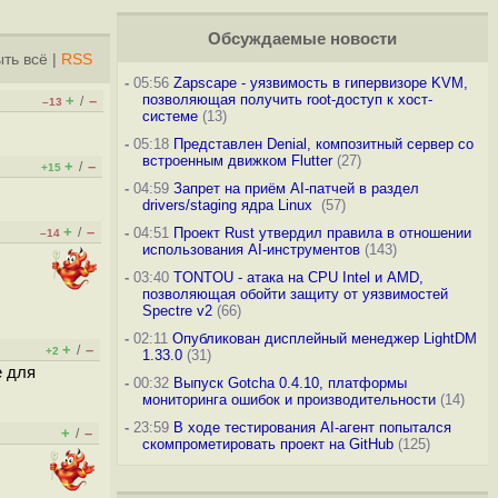
Обсуждаемые новости
ть всё
|
RSS
-
05:56
Zapscape - уязвимость в гипервизоре KVM,
позволяющая получить root-доступ к хост-
+
–
/
–13
системе
(13)
-
05:18
Представлен Denial, композитный сервер со
встроенным движком Flutter
(27)
+
–
/
+15
-
04:59
Запрет на приём AI-патчей в раздел
drivers/staging ядра Linux
(57)
+
–
/
-
04:51
Проект Rust утвердил правила в отношении
–14
использования AI-инструментов
(143)
-
03:40
TONTOU - атака на CPU Intel и AMD,
позволяющая обойти защиту от уязвимостей
Spectre v2
(66)
-
02:11
Опубликован дисплейный менеджер LightDM
+
–
/
+2
1.33.0
(31)
е для
-
00:32
Выпуск Gotcha 0.4.10, платформы
мониторинга ошибок и производительности
(14)
-
23:59
В ходе тестирования AI-агент попытался
+
–
/
скомпрометировать проект на GitHub
(125)