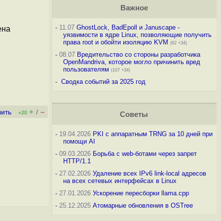
Важное
-
11.07
GhostLock, BadEpoll и Januscape -
ена
уязвимости в ядре Linux, позволяющие получить
права root и обойти изоляцию KVM
(82 +34)
-
08.07
Вредительство со стороны разработчика
OpenMandriva, которое могло причинить вред
пользователям
(107 +34)
-
Сводка событий за 2025 год
+
–
вить
/
+20
Советы
-
19.04.2026
PKI с аппаратным TRNG за 10 дней при
помощи AI
-
09.03.2026
Борьба с web-ботами через запрет
HTTP/1.1
-
27.02.2026
Удаление всех IPv6 link-local адресов
на всех сетевых интерфейсах в Linux
-
27.01.2026
Ускорение пересборки llama.cpp
-
25.12.2025
Атомарные обновления в OSTree