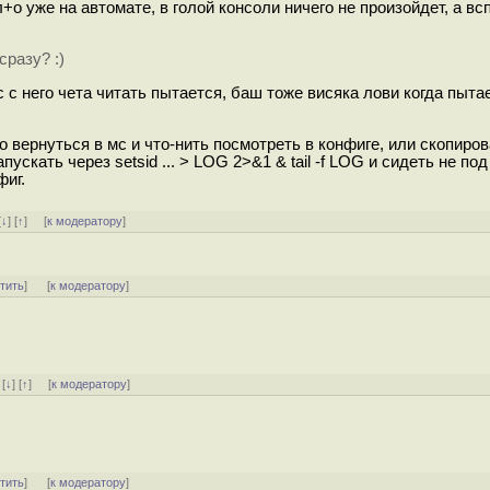
л+о уже на автомате, в голой консоли ничего не произойдет, а в
сразу? :)
с с него чета читать пытается, баш тоже висяка лови когда пыта
о вернуться в мс и что-нить посмотреть в конфиге, или скопиров
ускать через setsid ... > LOG 2>&1 & tail -f LOG и сидеть не под
фиг.
[
↓
] [
↑
] [
к модератору
]
тить
]
[
к модератору
]
]
[
↓
] [
↑
] [
к модератору
]
тить
]
[
к модератору
]