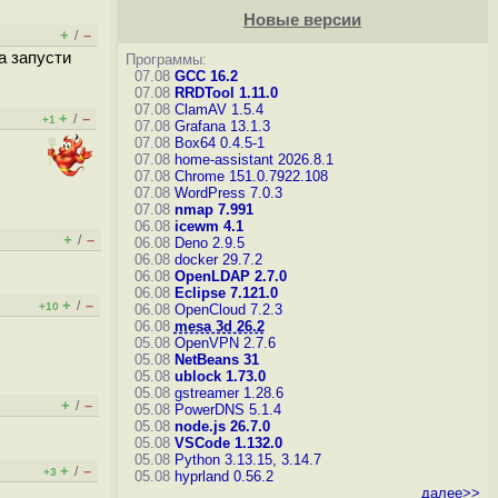
Новые версии
+
–
/
а запусти
Программы:
07.08
GCC 16.2
07.08
RRDTool 1.11.0
07.08
ClamAV 1.5.4
+
–
/
+1
07.08
Grafana 13.1.3
07.08
Box64 0.4.5-1
07.08
home-assistant 2026.8.1
07.08
Chrome 151.0.7922.108
07.08
WordPress 7.0.3
07.08
nmap 7.991
06.08
icewm 4.1
+
–
/
06.08
Deno 2.9.5
06.08
docker 29.7.2
06.08
OpenLDAP 2.7.0
06.08
Eclipse 7.121.0
+
–
/
+10
06.08
OpenCloud 7.2.3
06.08
mesa 3d 26.2
05.08
OpenVPN 2.7.6
05.08
NetBeans 31
05.08
ublock 1.73.0
05.08
gstreamer 1.28.6
+
–
/
05.08
PowerDNS 5.1.4
05.08
node.js 26.7.0
05.08
VSCode 1.132.0
05.08
Python 3.13.15, 3.14.7
+
–
/
+3
05.08
hyprland 0.56.2
далее>>