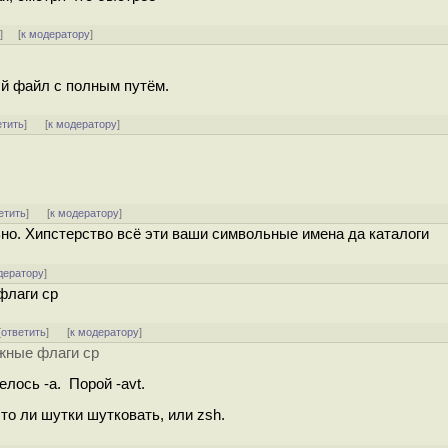
↑
] [
к модератору
]
ый файл с полным путём.
етить
]
[
к модератору
]
етить
]
[
к модератору
]
ьно. Хипстерство всё эти ваши символьные имена да каталоги
дератору
]
флаги cp
[
ответить
]
[
к модератору
]
ожные флаги cp
елось -a. Порой -avt.
то ли шутки шутковать, или zsh.