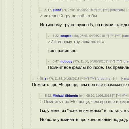
5.17
,
plan8
(
?
), 07:06, 04/06/2018 [
^
] [
^^
] [
^^^
] [
ответить
]
[
> истенный тру не забыл бы
Истинному тру не нужно ls, он помнит кажд
6.22
,
кверти
(
ok
), 07:43, 04/06/2018 [
^
] [
^^
] [
^^^
] [
отв
>Истинному тру локалхоста
так правильно.
6.47
,
nobody
(
??
), 11:38, 04/06/2018 [
^
] [
^^
] [
^^^
] [
отв
Помнит все файлы по inode. Так правил
4.49
,
z
(
??
), 11:56, 04/06/2018 [
^
] [
^^
] [
^^^
] [
ответить
]
[
↑
] [
к мо
Помнить про F5 проще, чем про все возможные 
5.92
,
Michael Shigorin
(
ok
), 08:10, 11/06/2018 [
^
] [
^^
] [
^^^
] 
> Помнить про F5 проще, чем про все возм
Гм, у меня из "всех возможных" в пальцы въ
Но если упоминать про консольный подход, 