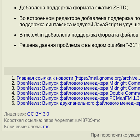
Добавлена поддержка формата сжатия ZSTD;
Во встроенном редакторе добавлена поддержка под
поддержка синтаксиса модулей JavaScript и улучш
В mc.ext.in добавлена поддержка формата файлов т
Решена давняя проблема с выводом ошибки "-31" 
Главная ссылка к новости (
https://mail.gnome.org/archive..
OpenNews: Выпуск файлового менеджера Midnight Comm
OpenNews: Выпуск файлового менеджера Midnight Comm
OpenNews: Выпуск файлового менеджера Double Comman
OpenNews: Выпуск файлового менеджера PCManFM 1.3.
OpenNews: Выпуск двухпанельного файлового менеджер
Лицензия:
CC BY 3.0
Короткая ссылка: https://opennet.ru/48709-mc
Ключевые слова:
mc
При перепечатке указа