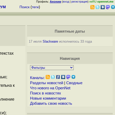
Профиль:
Аноним
(
вход
|
регистрация
)
неRU
opennet.me
РУМ
Поиск
(
теги
)
Памятные даты
17 июля
Slackware
исполнилось 33 года
текстах
Навигация
шью;
Каналы:
Разделы новостей
|
Сводные
тельна к
Что нового на OpenNet
Поиск в новостях
Новые комментарии
олнение
Добавить свою новость
и);