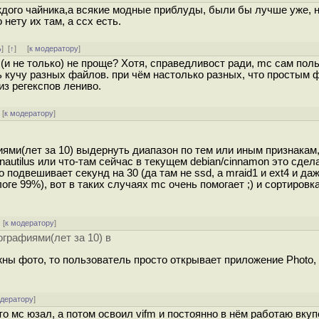
аждого чайника,а всякие модные приблуды, были бы лучше уже, 
нету их там, а ссх есть.
ь
]
[
↑
] [
к модератору
]
 (и не только) не проще? Хотя, справедливост ради, mc сам пол
ь кучу разных файлов. при чём настолько разных, что простым 
из регекспов лениво.
[
к модератору
]
иями(лет за 10) выдернуть диапазон по тем или иным признакам
nautilus или что-там сейчас в текущем debian/cinnamon это сдел
о подвешивает секунд на 30 (да там не ssd, а mraid1 и ext4 и да
ге 99%), вот в таких случаях mc очень помогает ;) и сортировк
[
к модератору
]
ографиями(лет за 10) в
ужны фото, то пользователь просто открывает приложение Photo,
одератору
]
то мс юзал, а потом освоил vifm и постоянно в нём работаю вкуп