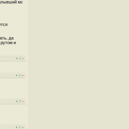
сплывший мс
ется
ать, да
 рутом и
+
–
/
+
–
/
+
–
/
+
–
/