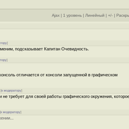
Ajax
|
1 уровень
|
Линейный
|
+/-
|
Раскры
атору
]
аменим, подсказывает Капитан Очевидность.
атору
]
 консоль отличается от консоли запущенной в графическом
[
к модератору
]
и не требует для своей работы графического окружения, которо
[
к модератору
]
ении...