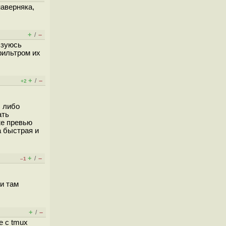
наверняка,
+
–
/
ьзуюсь
фильтром их
+
–
/
+2
, либо
ать
же превью
а быстрая и
+
–
/
–1
 и там
+
–
/
е с tmux