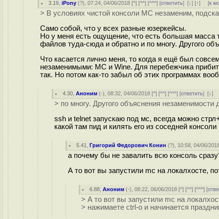
3.19
,
iPony
(
?
), 07:24, 04/06/2018 [
^
] [
^^
] [
^^^
] [
ответить
]
[
↓
] [
↑
] [
к м
> В условиях чистой консоли MC незаменим, подск
Само собой, что у всех разные юзеркейсы.
Но у меня есть ощущение, что есть большая масса 
файлов туда-сюда и обратно и по многу. Другого о
Что касается лично меня, то когда я ещё был совс
незаменимыми: MC и Wine. Для перебежчика прибито
так. Но потом как-то забыл об этих программах воо
4.30
,
Аноним
(
-
), 08:32, 04/06/2018 [
^
] [
^^
] [
^^^
] [
ответить
]
[
↓
] 
> по многу. Другого объяснения незаменимости 
ssh и telnet запускаю под мс, всегда можно ст
какой там пид и килять его из соседней консоли
5.41
,
Григорий Федорович Конин
(
?
), 10:58, 04/06/2018
а почему бы не завалить всю консоль сразу?
А то вот вы запустили mc на локалхосте, по
6.88
,
Аноним
(
-
), 08:22, 06/06/2018 [
^
] [
^^
] [
^^^
] [
отве
> А то вот вы запустили mc на локалхос
> нажимаете ctrl-o и начинается праздни