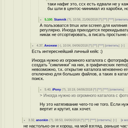
таки нафиг это, ссх есть едвали не у к
бы шли в центос-минимал из каробки, но 
5.100
,
Stamnik
(
?
), 10:56, 21/06/2018 [
^
] [
^^
] [
^^^
] [
ответит
А пользоватся tmux или screen для киляния
регулярно. Иногда приходится перекидыват
никак не отсортировать, а писать простыню 
4.37
,
Аноним
(
-
), 10:04, 04/06/2018 [
^
] [
^^
] [
^^^
] [
ответить
]
[
↑
] 
Есть интереснейший личный кейс :)
Иногда нужно из огромного каталога с фотограф
создать "симлинки" на них, в графических nemo|
невозможно, т.к. открытие каталога мгновенно ег
отключено для больших файлов, а таких в катало
поиск.
5.40
,
iPony
(
?
), 10:19, 04/06/2018 [
^
] [
^^
] [
^^^
] [
ответить
]
> Иногда нужно из огромного каталога с фот
Ну это натягивание чего-то не того. Если н
вертит и крутит, как хочет.
3.32
,
anonkin
(
?
), 08:53, 04/06/2018 [
^
] [
^^
] [
^^^
] [
ответить
]
[
↑
] [
к м
не настолько он и хорош, на мой взгляд. раньше час