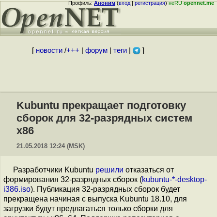
Профиль:
Аноним
(
вход
|
регистрация
)
неRU
opennet.me
[
новости
/
+++
|
форум
|
теги
|
]
Kubuntu прекращает подготовку
сборок для 32-разрядных систем
x86
21.05.2018 12:24 (MSK)
Разработчики Kubuntu
решили
отказаться от
формирования 32-разрядных сборок (
kubuntu-*-desktop-
i386.iso
). Публикация 32-разрядных сборок будет
прекращена начиная с выпуска Kubuntu 18.10, для
загрузки будут предлагаться только сборки для