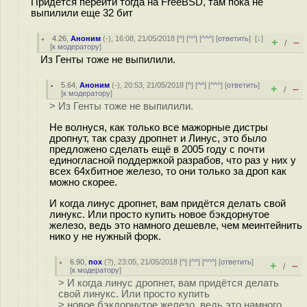
Придется перейти тогда на FreeBSD, там пока не
выпилили еще 32 бит
4.26
,
Аноним
(
-
), 16:08, 21/05/2018 [
^
] [
^^
] [
^^^
] [
ответить
]
[
↓
]
+
–
/
[
к модератору
]
Из Генты тоже не выпилили.
5.64
,
Аноним
(
-
), 20:53, 21/05/2018 [
^
] [
^^
] [
^^^
] [
ответить
]
+
–
/
[
к модератору
]
> Из Генты тоже не выпилили.
Не волнуся, как только все мажорные дистры
дропнут, так сразу дропнет и Линус, это было
предложено сделать ещё в 2005 году с почти
единогласной поддержкой разрабов, что раз у них у
всех 64хбитное железо, то они только за дроп как
можно скорее.
И когда линус дропнет, вам придётся делать свой
линукс. Или просто купить новое бэкдорнутое
железо, ведь это намного дешевле, чем меинтейнить
нико у не нужный форк.
6.90
,
пох
(
?
), 23:05, 21/05/2018 [
^
] [
^^
] [
^^^
] [
ответить
]
+
–
/
[
к модератору
]
> И когда линус дропнет, вам придётся делать
свой линукс. Или просто купить
> новое бэкдорнутое железо, ведь это намного