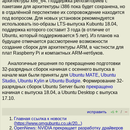
архитектуры x86_64. Поддержка репозиториев с
пакетами для архитектуры i386 пока будет сохранена, но
в отдалённой перспективе их сопровождение находится
под вопросом. Для новых установок рекомендуется
использовать iso-образы LTS-выпуска Kubuntu 18.04,
поддержка которого составит 3 года (в отличие от
Ubuntu, который поддерживается 5 лет). Из планов на
будущее отмечается рассмотрение возможности
создание сборок для архитектуры ARM, в частности для
плат Raspberry Pi и компактных ARM-нетбуков.
Аналогичные решения по прекращению подготовки
32-разрядных сборок начиная с осеннего выпуска в
начале мая были приняты для
Ubuntu MATE
,
Ubuntu
Studio
,
Ubuntu Kylin
и
Ubuntu Budgie
. Формирование 32-
разрядных сборок Ubuntu Server было
прекращено
начиная с выпуска 18.04, а Ubuntu Desktop с выпуска
17.10.
+
–
исправить
/
+5
Главная ссылка к новости
(
https://www.omgubuntu.co.uk/20...
)
OpenNews: NVIDIA прекращает разработку драйверов