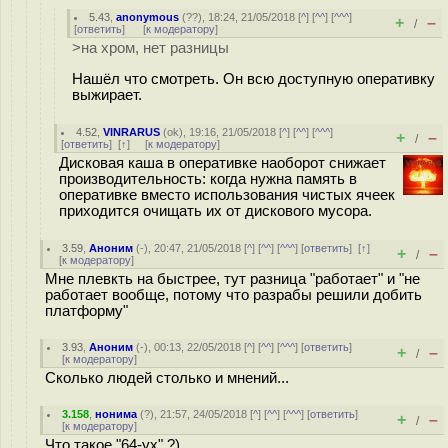
5.43
,
anonymous
(
??
), 18:24, 21/05/2018 [
^
] [
^^
] [
^^^
]
+
–
/
[
ответить
]
[
к модератору
]
>на хром, нет разницы
Нашёл что смотреть. Он всю доступную оперативку
выжирает.
4.52
,
VINRARUS
(
ok
), 19:16, 21/05/2018 [
^
] [
^^
] [
^^^
]
+
–
/
[
ответить
]
[
↑
] [
к модератору
]
Дисковая каша в оперативке наоборот снижает
производительность: когда нужна память в
оперативке вместо использования чистых ячеек
приходится очищать их от дискового мусора.
3.59
,
Аноним
(
-
), 20:47, 21/05/2018 [
^
] [
^^
] [
^^^
] [
ответить
]
[
↑
]
+
–
/
[
к модератору
]
Мне плевкть на быстрее, тут разница "работает" и "не
работает вообще, потому что разрабы решили добить
платформу"
3.93
,
Аноним
(
-
), 00:13, 22/05/2018 [
^
] [
^^
] [
^^^
] [
ответить
]
+
–
/
[
к модератору
]
Сколько людей столько и мнений...
3.158
,
нонима
(
?
), 21:57, 24/05/2018 [
^
] [
^^
] [
^^^
] [
ответить
]
+
–
/
[
к модератору
]
Что такое "64-ух" ?)