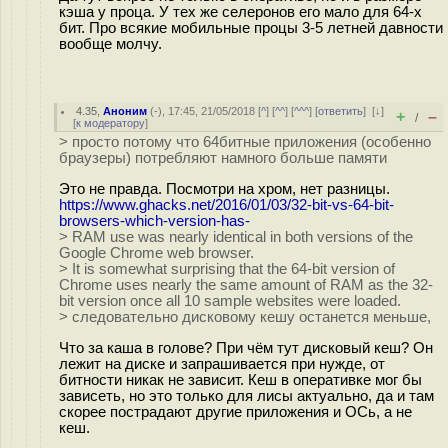
кэша у проца. У тех же селеронов его мало для 64-х
бит. Про всякие мобильные процы 3-5 летней давности
вообще молчу.
4.35
,
Аноним
(
-
), 17:45, 21/05/2018 [
^
] [
^^
] [
^^^
] [
ответить
]
[
↓
]
+
–
/
[
к модератору
]
> просто потому что 64битные приложения (особенно
браузеры) потребляют намного больше памяти
Это не правда. Посмотри на хром, нет разницы.
https://www.ghacks.net/2016/01/03/32-bit-vs-64-bit-
browsers-which-version-has-
> RAM use was nearly identical in both versions of the
Google Chrome web browser.
> It is somewhat surprising that the 64-bit version of
Chrome uses nearly the same amount of RAM as the 32-
bit version once all 10 sample websites were loaded.
> следовательно дисковому кешу останется меньше,
Что за каша в голове? При чём тут дисковый кеш? Он
лежит на диске и запрашивается при нужде, от
битности никак не зависит. Кеш в оперативке мог бы
зависеть, но это только для лисы актуально, да и там
скорее пострадают другие приложения и ОСь, а не
кеш.