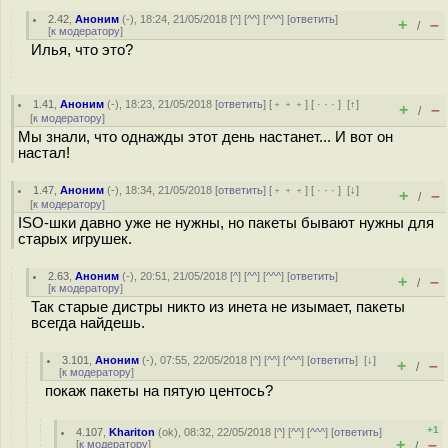
2.42
,
Аноним
(
-
), 18:24, 21/05/2018 [
^
] [
^^
] [
^^^
] [
ответить
]
+
–
/
[
к модератору
]
Илья, что это?
1.41
,
Аноним
(
-
), 18:23, 21/05/2018 [
ответить
] [
﹢﹢﹢
] [
· · ·
]
[
↑
]
+
–
/
[
к модератору
]
Мы знали, что однажды этот день настанет... И вот он
настал!
1.47
,
Аноним
(
-
), 18:34, 21/05/2018 [
ответить
] [
﹢﹢﹢
] [
· · ·
]
[
↓
]
+
–
/
[
к модератору
]
ISO-шки давно уже не нужны, но пакеты бывают нужны для
старых игрушек.
2.63
,
Аноним
(
-
), 20:51, 21/05/2018 [
^
] [
^^
] [
^^^
] [
ответить
]
+
–
/
[
к модератору
]
Так старые дистры никто из инета не изымает, пакеты
всегда найдешь.
3.101
,
Аноним
(
-
), 07:55, 22/05/2018 [
^
] [
^^
] [
^^^
] [
ответить
]
[
↓
]
+
–
/
[
к модератору
]
покаж пакеты на пятую центось?
+1
4.107
,
Khariton
(
ok
), 08:32, 22/05/2018 [
^
] [
^^
] [
^^^
] [
ответить
]
+
–
[
к модератору
]
/