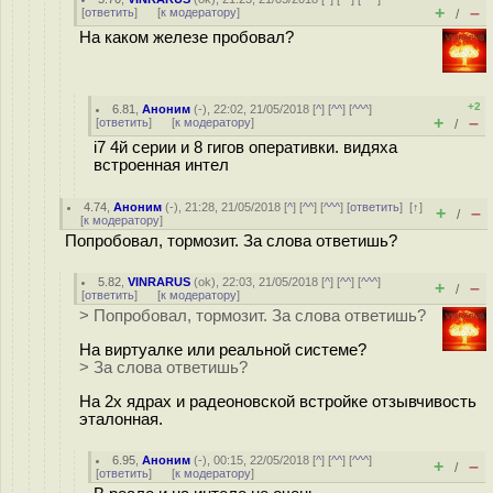
+
–
[
ответить
]
[
к модератору
]
/
На каком железе пробовал?
+2
6.81
,
Аноним
(
-
), 22:02, 21/05/2018 [
^
] [
^^
] [
^^^
]
+
–
[
ответить
]
[
к модератору
]
/
i7 4й серии и 8 гигов оперативки. видяха
встроенная интел
4.74
,
Аноним
(
-
), 21:28, 21/05/2018 [
^
] [
^^
] [
^^^
] [
ответить
]
[
↑
]
+
–
/
[
к модератору
]
Попробовал, тормозит. За слова ответишь?
5.82
,
VINRARUS
(
ok
), 22:03, 21/05/2018 [
^
] [
^^
] [
^^^
]
+
–
/
[
ответить
]
[
к модератору
]
> Попробовал, тормозит. За слова ответишь?
На виртуалке или реальной системе?
> За слова ответишь?
На 2х ядрах и радеоновской встройке отзывчивость
эталонная.
6.95
,
Аноним
(
-
), 00:15, 22/05/2018 [
^
] [
^^
] [
^^^
]
+
–
/
[
ответить
]
[
к модератору
]