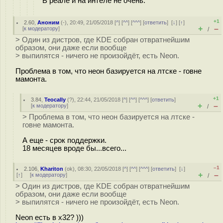
В реале и на интеле не очень.
+1
2.60
,
Аноним
(
-
), 20:49, 21/05/2018 [
^
] [
^^
] [
^^^
] [
ответить
]
[
↓
] [
↑
]
+
–
[
к модератору
]
/
> Один из дистров, где KDE собран отвратнейшим
образом, они даже если вообще
> выпилятся - ничего не произойдёт, есть Neon.
Проблема в том, что неон базируется на лтске - гοвне
мамонта.
+1
3.84
,
Teocally
(
?
), 22:44, 21/05/2018 [
^
] [
^^
] [
^^^
] [
ответить
]
+
–
[
к модератору
]
/
> Проблема в том, что неон базируется на лтске -
гοвне мамонта.
А еще - срок поддержки.
18 месяцев вроде бы...всего...
–1
2.106
,
Khariton
(
ok
), 08:30, 22/05/2018 [
^
] [
^^
] [
^^^
] [
ответить
]
[
↓
]
+
–
[
↑
] [
к модератору
]
/
> Один из дистров, где KDE собран отвратнейшим
образом, они даже если вообще
> выпилятся - ничего не произойдёт, есть Neon.
Neon есть в х32? )))