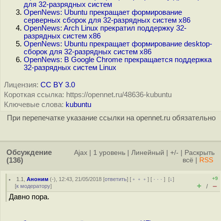
для 32-разрядных систем
OpenNews: Ubuntu прекращает формирование
серверных сборок для 32-разрядных систем x86
OpenNews: Arch Linux прекратил поддержку 32-
разрядных систем x86
OpenNews: Ubuntu прекращает формирование desktop-
сборок для 32-разрядных систем x86
OpenNews: В Google Chrome прекращается поддержка
32-разрядных систем Linux
Лицензия:
CC BY 3.0
Короткая ссылка: https://opennet.ru/48636-kubuntu
Ключевые слова:
kubuntu
При перепечатке указание ссылки на opennet.ru обязательно
Обсуждение
Ajax
|
1 уровень
|
Линейный
|
+/-
|
Раскрыть
(136)
всё
|
RSS
+9
1.1
,
Аноним
(
-
), 12:43, 21/05/2018 [
ответить
] [
﹢﹢﹢
] [
· · ·
]
[
↓
]
+
–
[
к модератору
]
/
Давно пора.