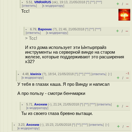
5.51
,
VINRARUS
(
ok
), 19:13, 21/05/2018 [
^
] [
^^
] [
^^^
]
+
–
/
[
ответить
]
[
к модератору
]
Тсс!
6.79
,
Вареник
(
?
), 21:46, 21/05/2018 [
^
] [
^^
] [
^^^
]
+
–
/
[
ответить
]
[
к модератору
]
> Тсс!
И кто дома использует эти Ынтырпрайз
инструменты на серверной винде на старом
железе, которые поддерживают это расширения
x32?
–1
4.48
,
kiwinix
(
?
), 18:54, 21/05/2018 [
^
] [
^^
] [
^^^
] [
ответить
]
[
↑
]
+
–
[
к модератору
]
/
У тебя в глазах каша. Я про Винду и написал
А про пользу - смотри бенчмарки
5.71
,
Аноним
(
-
), 21:24, 21/05/2018 [
^
] [
^^
] [
^^^
] [
ответить
]
+
–
/
[
к модератору
]
Ты из своего глаза бревно вытащи.
3.23
,
Аноним
(
-
), 15:23, 21/05/2018 [
^
] [
^^
] [
^^^
] [
ответить
]
[
↑
]
+
–
/
[
к модератору
]