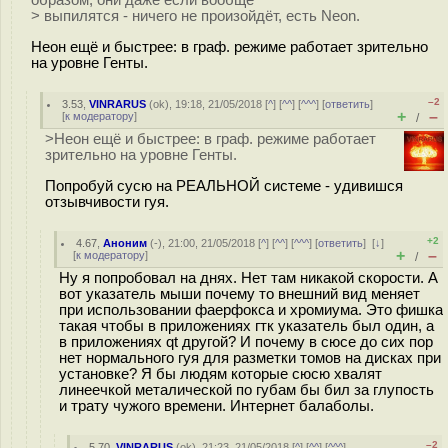
образом, они даже если вообще
> выпилятся - ничего не произойдёт, есть Neon.
Неон ещё и быстрее: в граф. режиме работает зрительно
на уровне Генты.
–2
3.53
,
VINRARUS
(
ok
), 19:18, 21/05/2018 [
^
] [
^^
] [
^^^
] [
ответить
]
+
–
[
к модератору
]
/
>Неон ещё и быстрее: в граф. режиме работает
зрительно на уровне Генты.
Попробуй сусю на РЕАЛЬНОЙ системе - удивишся
отзывчивости гуя.
+2
4.67
,
Аноним
(
-
), 21:00, 21/05/2018 [
^
] [
^^
] [
^^^
] [
ответить
]
[
↓
]
+
–
[
к модератору
]
/
Ну я попробовал на днях. Нет там никакой скорости. А
вот указатель мыши почему то внешний вид меняет
при использовании фаерфокса и хромиума. Это фишка
такая чтобы в приложениях гтк указатель был один, а
в приложениях qt другой? И почему в сюсе до сих пор
нет нормального гуя для разметки томов на дисках при
установке? Я бы людям которые сюсю хвалят
линеечкой металической по губам бы бил за глупость
и трату чужого времени. Интернет балаболы.
–2
5.70
,
VINRARUS
(
ok
), 21:23, 21/05/2018 [
^
] [
^^
] [
^^^
]