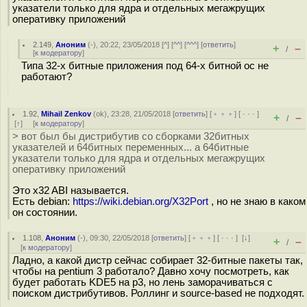
указатели только для ядра и отдельных мегажрущих
оперативку приложений
2.149
,
Аноним
(
-
), 20:22, 23/05/2018 [
^
] [
^^
] [
^^^
] [
ответить
]
+
–
/
[
к модератору
]
Типа 32-х битные приложения под 64-х битной ос не
работают?
1.92
,
Mihail Zenkov
(
ok
), 23:28, 21/05/2018 [
ответить
] [
﹢﹢﹢
] [
· · ·
]
+
–
/
[
↑
] [
к модератору
]
> вот был бы дистрибутив со сборками 32битных
указателей и 64битных переменных... а 64битные
указатели только для ядра и отдельных мегажрущих
оперативку приложений
Это x32 ABI называется.
Есть debian:
https://wiki.debian.org/X32Port
, но не знаю в каком
он состоянии.
1.108
,
Аноним
(
-
), 09:30, 22/05/2018 [
ответить
] [
﹢﹢﹢
] [
· · ·
]
[
↓
]
+
–
/
[
к модератору
]
Ладно, а какой дистр сейчас собирает 32-битные пакеты так,
чтобы на pentium 3 работало? Давно хочу посмотреть, как
будет работать KDE5 на p3, но лень заморачиваться с
поиском дистрибутивов. Роллинг и source-based не подходят.