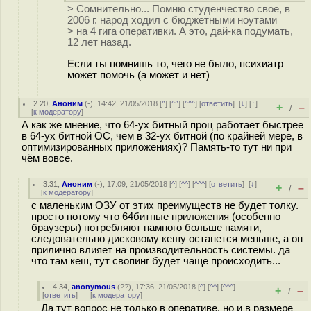
> Сомнительно... Помню студенчество свое, в
2006 г. народ ходил с бюджетными ноутами
> на 4 гига оперативки. А это, дай-ка подумать,
12 лет назад.
Если ты помнишь то, чего не было, психиатр
может помочь (а может и нет)
2.20
,
Аноним
(
-
), 14:42, 21/05/2018 [
^
] [
^^
] [
^^^
] [
ответить
]
[
↓
] [
↑
]
+
–
/
[
к модератору
]
А как же мнение, что 64-ух битный проц работает быстрее
в 64-ух битной ОС, чем в 32-ух битной (по крайней мере, в
оптимизированных приложениях)? Память-то тут ни при
чём вовсе.
3.31
,
Аноним
(
-
), 17:09, 21/05/2018 [
^
] [
^^
] [
^^^
] [
ответить
]
[
↓
]
+
–
/
[
к модератору
]
с маленьким ОЗУ от этих преимуществ не будет толку.
просто потому что 64битные приложения (особенно
браузеры) потребляют намного больше памяти,
следовательно дисковому кешу останется меньше, а он
прилично влияет на производительность системы. да
что там кеш, тут свопинг будет чаще происходить...
4.34
,
anonymous
(
??
), 17:36, 21/05/2018 [
^
] [
^^
] [
^^^
]
+
–
/
[
ответить
]
[
к модератору
]
Да тут вопрос не только в оперативе, но и в размере