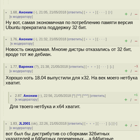
1.68
,
Аноним
(
-
), 21:05, 21/05/2018 [
ответить
] [
﹢﹢﹢
] [
· · ·
]
[
↑
]
+
–
/
[
к модератору
]
Ну вот, самая экономичная по потреблению памяти версия
Ubuntu прекратила поддержку 32 бит.
1.76
,
Аноним
(
-
), 21:32, 21/05/2018 [
ответить
] [
﹢﹢﹢
] [
· · ·
]
+
–
/
[
к модератору
]
Новость ожидаемая. Многие дистры отказались от 32 бит,
вроде тот же дебиан.
–1
1.77
,
Вареник
(
?
), 21:38, 21/05/2018 [
ответить
] [
﹢﹢﹢
] [
· · ·
]
[
↓
]
+
–
[
к модератору
]
/
Хорошо хоть 18.04 выпустили для x32. На век моего нетбука
хватит.
+1
2.87
,
Аноним
(
-
), 22:56, 21/05/2018 [
^
] [
^^
] [
^^^
] [
ответить
]
+
–
[
к модератору
]
/
Для твоего нетбука и х64 хватит.
1.83
,
JL2001
(
ok
), 22:26, 21/05/2018 [
ответить
] [
﹢﹢﹢
] [
· · ·
]
[
↓
] [
↑
]
+
–
/
[
к модератору
]
вот был бы дистрибутив со сборками 32битных
указателей и 64битных переменных... а 64битные