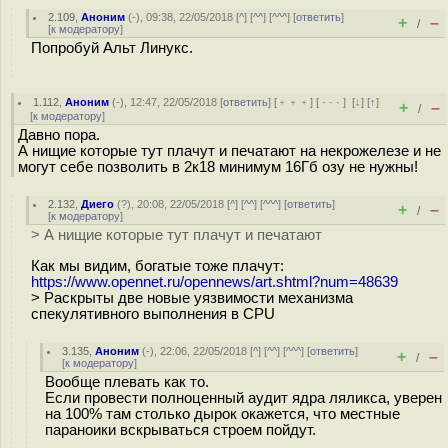
2.109
,
Аноним
(
-
), 09:38, 22/05/2018 [
^
] [
^^
] [
^^^
] [
ответить
]
+
–
/
[
к модератору
]
Попробуй Альт Линукс.
1.112
,
Аноним
(
-
), 12:47, 22/05/2018 [
ответить
] [
﹢﹢﹢
] [
· · ·
]
[
↓
] [
↑
]
+
–
/
[
к модератору
]
Давно пора.
А нищие которые тут плачут и печатают на некрожелезе и не
могут себе позволить в 2к18 минимум 16Гб озу не нужны!
2.132
,
Диего
(
?
), 20:08, 22/05/2018 [
^
] [
^^
] [
^^^
] [
ответить
]
+
–
/
[
к модератору
]
> А нищие которые тут плачут и печатают
Как мы видим, богатые тоже плачут:
https://www.opennet.ru/opennews/art.shtml?num=48639
> Раскрыты две новые уязвимости механизма
спекулятивного выполнения в CPU
3.135
,
Аноним
(
-
), 22:06, 22/05/2018 [
^
] [
^^
] [
^^^
] [
ответить
]
+
–
/
[
к модератору
]
Вообще плевать как то.
Если провести полноценный аудит ядра ляликса, уверен
на 100% там столько дырок окажется, что местные
параноики вскрываться строем пойдут.