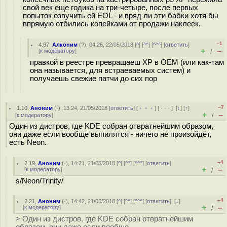
свой век еще годика на три-четыре, после первых
попыток озвучить ей EOL - и вряд ли эти бабки хотя бы
впрямую отбились копейками от продажи наклеек.
–1
4.97
,
Алконим
(
?
), 04:26, 22/05/2018 [
^
] [
^^
] [
^^^
] [
ответить
]
+
–
[
к модератору
]
/
правкой в реестре превращаеш ХР в ОЕМ (или как-там
она называется, для встраеваемых систем) и
получаешь свежие патчи до сих пор
–7
1.10
,
Аноним
(
-
), 13:24, 21/05/2018 [
ответить
] [
﹢﹢﹢
] [
· · ·
]
[
↓
] [
↑
]
+
–
[
к модератору
]
/
Один из дистров, где KDE собран отвратнейшим образом,
они даже если вообще выпилятся - ничего не произойдёт,
есть Neon.
–4
2.19
,
Аноним
(
-
), 14:21, 21/05/2018 [
^
] [
^^
] [
^^^
] [
ответить
]
+
–
[
к модератору
]
/
s/Neon/Trinity/
–4
2.21
,
Аноним
(
-
), 14:42, 21/05/2018 [
^
] [
^^
] [
^^^
] [
ответить
]
[
↓
]
+
–
[
к модератору
]
/
> Один из дистров, где KDE собран отвратнейшим