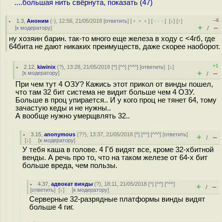
....большая нить свёрнута, показать (47)
–6
1.3
,
Аноним
(
-
), 12:56, 21/05/2018 [
ответить
] [
﹢﹢﹢
] [
· · ·
]
[
↓
] [
↑
]
+
–
[
к модератору
]
/
ну хозяин барин. так-то много еще железа в ходу с <4гб, где
64бита не дают никаких преимуществ, даже скорее наоборот.
+1
2.12
,
kiwinix
(
?
), 13:28, 21/05/2018 [
^
] [
^^
] [
^^^
] [
ответить
]
[
↓
]
+
–
[
к модератору
]
/
При чем тут 4 ОЗУ? Кажись этот прикол от винды пошел,
что там 32 бит система не видит больше чем 4 ОЗУ.
Больше в проц упирается.. И у кого проц не тянет 64, тому
зачастую кеды и не нужны..
А вообще нужно умерщвлять 32..
3.15
,
anonymous
(
??
), 13:37, 21/05/2018 [
^
] [
^^
] [
^^^
] [
ответить
]
+
–
/
[
↓
] [
к модератору
]
У тебя каша в голове. 4 Гб видят все, кроме 32-хбитной
венды. А речь про то, что на таком железе от 64-х бит
больше вреда, чем пользы.
4.37
,
адвокат винды
(
?
), 18:11, 21/05/2018 [
^
] [
^^
] [
^^^
]
+
–
/
[
ответить
]
[
↓
] [
к модератору
]
Серверные 32-разрядные платформы винды видят
больше 4 гиг.