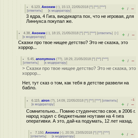
6.123
,
Аноним
(
-
), 15:13, 22/05/2018 [
^
] [
^^
] [
^^^
]
+
–
/
[
ответить
]
[
к модератору
]
3 ядра, 4 Гига, виодекарта пох, что не игровая, для
Линнукса покупал же.
4.38
,
Аноним
(
-
), 18:15, 21/05/2018 [
^
] [
^^
] [
^^^
] [
ответить
]
[
↑
]
+
–
/
[
к модератору
]
Сказки про твое нищее детство? Это не сказка, это
хоррор...
5.45
,
anonymous
(
??
), 18:29, 21/05/2018 [
^
] [
^^
] [
^^^
]
+
–
/
[
ответить
]
[
к модератору
]
> Сказки про твое нищее детство? Это не сказка, это
хоррор...
Нет, тут сказ о том, как тебя в детстве развели на
бабло.
–1
6.115
,
airon
(
?
), 14:09, 22/05/2018 [
^
] [
^^
] [
^^^
] [
ответить
]
+
–
[
к модератору
]
/
Сомнительно... Помню студенчество свое, в 2006 г.
народ ходил с бюджетными ноутами на 4 гига
оперативки. А это, дай-ка подумать, 12 лет назад.
7.150
,
Аноним
(
-
), 20:39, 23/05/2018 [
^
] [
^^
] [
^^^
]
+
–
/
[
ответить
]
[
к модератору
]