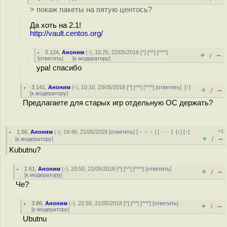
> покаж пакеты на пятую центось?
Да хоть на 2.1!
http://vault.centos.org/
5.124
,
Аноним
(
-
), 15:25, 22/05/2018 [
^
] [
^^
] [
^^^
]
+
–
/
[
ответить
]
[
к модератору
]
ура! спасибо
3.141
,
Аноним
(
-
), 10:10, 23/05/2018 [
^
] [
^^
] [
^^^
] [
ответить
]
[
↑
]
+
–
/
[
к модератору
]
Предлагаете для старых игр отдельную ОС держать?
+1
1.56
,
Аноним
(
-
), 19:46, 21/05/2018 [
ответить
] [
﹢﹢﹢
] [
· · ·
]
[
↓
] [
↑
]
+
–
[
к модератору
]
/
Kubutnu?
2.61
,
Аноним
(
-
), 20:50, 21/05/2018 [
^
] [
^^
] [
^^^
] [
ответить
]
+
–
/
[
к модератору
]
Че?
3.86
,
Аноним
(
-
), 22:55, 21/05/2018 [
^
] [
^^
] [
^^^
] [
ответить
]
+
–
/
[
к модератору
]
Ubutnu