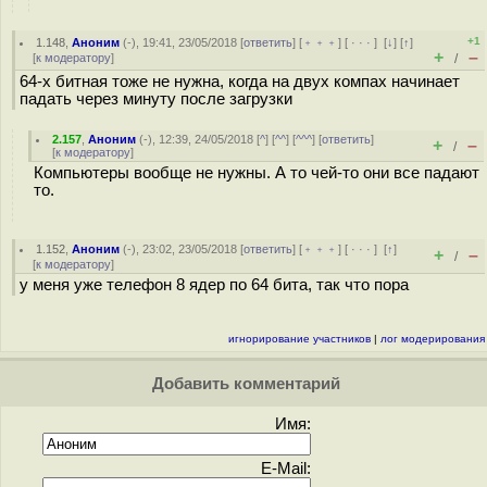
+1
1.148
,
Аноним
(
-
), 19:41, 23/05/2018 [
ответить
] [
﹢﹢﹢
] [
· · ·
]
[
↓
] [
↑
]
+
–
[
к модератору
]
/
64-х битная тоже не нужна, когда на двух компах начинает
падать через минуту после загрузки
2.157
,
Аноним
(
-
), 12:39, 24/05/2018 [
^
] [
^^
] [
^^^
] [
ответить
]
+
–
/
[
к модератору
]
Компьютеры вообще не нужны. А то чей-то они все падают
то.
1.152
,
Аноним
(
-
), 23:02, 23/05/2018 [
ответить
] [
﹢﹢﹢
] [
· · ·
]
[
↑
]
+
–
/
[
к модератору
]
у меня уже телефон 8 ядер по 64 бита, так что пора
игнорирование участников
|
лог модерирования
Добавить комментарий
Имя:
E-Mail: