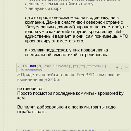
дешевле, чем меинтейнить нико у
> не нужный форк.
да это просто невозможно. ни в одиночку, ни в
компании. Даже в счастливой северной стране с
"безусловным доходом"(впрочем, не взлетело), не
говоря уж о какой-либо другой. sposored by intel -
единственный вариант, а они, сам понимаешь, ЧТО
проспонсируют вместо этого.
а кролики поддержат, у них правая лапка
специальной гимнастикой натренирована.
4.89
,
пох
(
?
), 23:00, 21/05/2018 [
^
] [
^^
] [
^^^
] [
ответить
]
[
↑
]
+
–
/
[
к модератору
]
> Придется перейти тогда на FreeBSD, там пока не
выпилили еще 32 бит
не говори гоп.
Просто посмотри последние коммиты - sponsored by
кем.
Выпилят, добровольно и с песнями, гранты надо
отрабатывать.