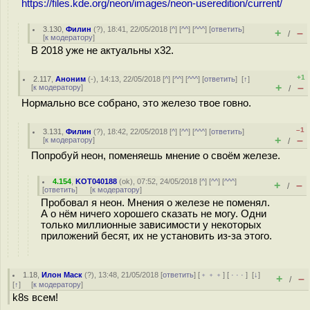
https://files.kde.org/neon/images/neon-useredition/current/
3.130
,
Филин
(
?
), 18:41, 22/05/2018 [
^
] [
^^
] [
^^^
] [
ответить
]
+
–
/
[
к модератору
]
В 2018 уже не актуальны х32.
+1
2.117
,
Аноним
(
-
), 14:13, 22/05/2018 [
^
] [
^^
] [
^^^
] [
ответить
]
[
↑
]
+
–
[
к модератору
]
/
Нормально все собрано, это железо твое гoвно.
–1
3.131
,
Филин
(
?
), 18:42, 22/05/2018 [
^
] [
^^
] [
^^^
] [
ответить
]
+
–
[
к модератору
]
/
Попробуй неон, поменяешь мнение о своём железе.
4.154
,
KOT040188
(
ok
), 07:52, 24/05/2018 [
^
] [
^^
] [
^^^
]
+
–
/
[
ответить
]
[
к модератору
]
Пробовал я неон. Мнения о железе не поменял.
А о нём ничего хорошего сказать не могу. Одни
только миллионные зависимости у некоторых
приложений бесят, их не установить из-за этого.
1.18
,
Илон Маск
(
?
), 13:48, 21/05/2018 [
ответить
] [
﹢﹢﹢
] [
· · ·
]
[
↓
]
+
–
/
[
↑
] [
к модератору
]
k8s всем!