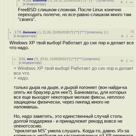
4.116
,
bratelnik
(
?
), 14:12, 22/05/2018 [
^
] [
^^
] [
^^^
] [
ответить
]
+
–
/
[
к модератору
]
FreeBSD слишком сложная. После Linux конечно
переходить полегче, но все-равно слишком много там
"своего".
–1
2.73
,
Аноним
(
-
), 21:26, 21/05/2018 [
^
] [
^^
] [
^^^
] [
ответить
]
[
↑
]
+
–
[
к модератору
]
/
Windows XP твой выбор! Работает до сих пор и делает все
что надо.
3.91
,
пох
(
?
), 23:11, 21/05/2018 [
^
] [
^^
] [
^^^
] [
ответить
]
+
–
/
[
к модератору
]
> Windows XP твой выбор! Работает до сих пор и делает
все что
> надо.
только дыра на дыре, и дырой погоняет (вон найди-ка
опять же браузер для нее?). Банкоматы, для которых
все еще выходят некоторые мелкие фиксы, неплохо
защищены физически, через пинпад много не
наломаешь.
Но, надо заметить, это единственный случай столь
долгой поддержки - и принадлежит рекорд вовсе не
опенотсосию.
"проклятая MS" умела слушать. Когда-то, давно. Из-за
копеечных нетбуков на кастрированных p3 XP пережила