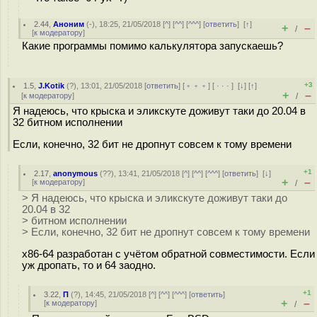
2.44
,
Аноним
(
-
), 18:25, 21/05/2018 [
^
] [
^^
] [
^^^
] [
ответить
]
[
↑
]
+
–
/
[
к модератору
]
Какие программы помимо калькулятора запускаешь?
+3
1.5
,
J.Kotik
(
?
), 13:01, 21/05/2018 [
ответить
] [
﹢﹢﹢
] [
· · ·
]
[
↓
] [
↑
]
+
–
[
к модератору
]
/
Я надеюсь, что крыска и эликскуте доживут таки до 20.04 в
32 битном исполнении
Если, конечно, 32 бит не дропнут совсем к тому времени
+1
2.17
,
anonymous
(
??
), 13:41, 21/05/2018 [
^
] [
^^
] [
^^^
] [
ответить
]
[
↓
]
+
–
[
к модератору
]
/
> Я надеюсь, что крыска и эликскуте доживут таки до
20.04 в 32
> битном исполнении
> Если, конечно, 32 бит не дропнут совсем к тому времени
x86-64 разработан с учётом обратной совместимости. Если
уж дропать, то и 64 заодно.
+1
3.22
,
П
(
?
), 14:45, 21/05/2018 [
^
] [
^^
] [
^^^
] [
ответить
]
+
–
[
к модератору
]
/