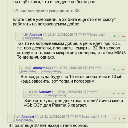
ты ещё скажи, что в вендусе не было pae
>А вообще нужно умерщвлять 32..
плоть себе умерщвли, а 32 бита ещё сто лет смогут
работать на встраиваемом добре
4.29
,
Аноним
(
-
), 16:24, 21/05/2018 [
^
] [
^^
] [
^^^
] [
ответить
]
+
–
/
[
к модератору
]
Так то на встраиваемом добре, а речь идёт про KDE,
т.е. про десктопы, планшеты, смарты. 32 бита скоро
останутся только в микроконтроллерах, и то без MMU.
Тенденция, однако.
5.32
,
anonymous
(
??
), 17:30, 21/05/2018 [
^
] [
^^
] [
^^^
]
+
–
/
[
ответить
]
[
к модератору
]
Вот когда туда будут по 16 гигов оперативы и 10 мб
кэша завозить, вот тогда и поговорим.
6.122
,
Аноним
(
-
), 15:06, 22/05/2018 [
^
] [
^^
] [
^^^
]
+
–
/
[
ответить
]
[
к модератору
]
Завозить куда, для десктопа что-ли? Лично мне и
4Gb ОЗУ для Plasma 5 хватает.
2.14
,
Аноним
(
-
), 13:32, 21/05/2018 [
^
] [
^^
] [
^^^
] [
ответить
]
[
↓
] [
↑
]
+
–
/
[
к модератору
]
4 Гбайт ещё 10 лет назад стало нормой.