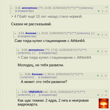
+7
3.16
,
anonymous
(
??
), 13:38, 21/05/2018 [
^
] [
^^
] [
^^^
] [
ответить
]
+
–
[
к модератору
]
/
> 4 Гбайт ещё 10 лет назад стало нормой.
Сказки не рассказывай.
4.24
,
Аноним
(
-
), 16:02, 21/05/2018 [
^
] [
^^
] [
^^^
] [
ответить
]
[
↓
]
+
–
/
[
к модератору
]
Сам тогда купил стационарник с Athlon64.
5.33
,
anonymous
(
??
), 17:32, 21/05/2018 [
^
] [
^^
] [
^^^
]
+
–
/
[
ответить
]
[
↓
] [
к модератору
]
> Сам тогда купил стационарник с Athlon64.
Молодец, но тебя развели.
6.94
,
Аноним
(
-
), 00:14, 22/05/2018 [
^
] [
^^
] [
^^^
]
+
–
/
[
ответить
]
[
к модератору
]
А может это тебя развели?
+1
5.50
,
VINRARUS
(
ok
), 19:10, 21/05/2018 [
^
] [
^^
] [
^^^
]
+
–
[
ответить
]
[
↑
] [
к модератору
]
/
Как щас помню: 2 ядра, 2 гига и неигровая
видеокарта.