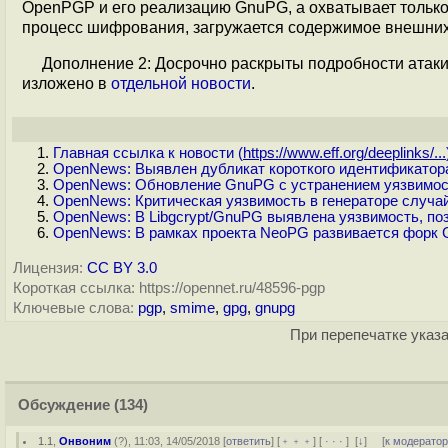
OpenPGP и его реализацию GnuPG, а охватывает только
процесс шифрования, загружается содержимое внешних 
Дополнение 2: Досрочно раскрыты подробности атаки
изложено в
отдельной новости
.
Главная ссылка к новости (
https://www.eff.org/deeplinks/...
OpenNews: Выявлен дубликат короткого идентификатор
OpenNews: Обновление GnuPG с устранением уязвимос
OpenNews: Критическая уязвимость в генераторе случай
OpenNews: В Libgcrypt/GnuPG выявлена уязвимость, п
OpenNews: В рамках проекта NeoPG развивается форк
Лицензия:
CC BY 3.0
Короткая ссылка: https://opennet.ru/48596-pgp
Ключевые слова:
pgp
,
smime
,
gpg
,
gnupg
При перепечатке указа
Обсуждение
(134)
1.1
,
Онвоним
(
?
), 11:03, 14/05/2018 [
ответить
] [
﹢﹢﹢
] [
· · ·
]
[
↓
] [
к модерато