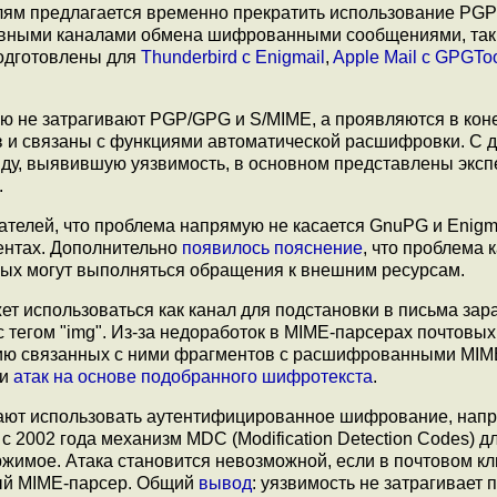
ям предлагается временно прекратить использование PGP
тивными каналами обмена шифрованными сообщениями, так
подготовлены для
Thunderbird с Enigmail
,
Apple Mail c GPGTo
ю не затрагивают PGP/GPG и S/MIME, а проявляются в кон
в и связаны с функциями автоматической расшифровки. С д
анду, выявившую уязвимость, в основном представлены эксп
.
телей, что проблема напрямую не касается GnuPG и Enigma
ентах. Дополнительно
появилось
пояснение
, что проблема 
орых могут выполняться обращения к внешним ресурсам.
жет использоваться как канал для подстановки в письма зар
с тегом "img". Из-за недоработок в MIME-парсерах почтовы
ению связанных с ними фрагментов с расшифрованными MIM
ии
атак на основе подобранного шифротекста
.
ают использовать аутентифицированное шифрование, напр
2002 года механизм MDC (Modification Detection Codes) д
жимое. Атака становится невозможной, если в почтовом кл
ный MIME-парсер. Общий
вывод
: уязвимость не затрагивает 