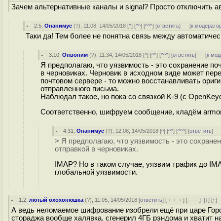
Зачем альтернативные каналы и signal? Просто отключить а
2.5
,
Онанимус
(
?
), 11:08, 14/05/2018 [
^
] [
^^
] [
^^^
] [
ответить
]
[
к модерато
Таки да! Тем более не понятна связь между автоматич
3.10
,
Онвоним
(
?
), 11:34, 14/05/2018 [
^
] [
^^
] [
^^^
] [
ответить
]
[
к мод
Я предполагаю, что уязвимость - это сохранение п
в черновиках. Черновик в исходном виде может пере
почтовом сервере - то можно восстанавливать ориг
отправленного письма.
Наблюдал такое, но пока со связкой K-9 (с OpenKeych
Соответственно, шифруем сообщение, кладём armor
4.31
,
Онанимус
(
?
), 12:08, 14/05/2018 [
^
] [
^^
] [
^^^
] [
ответить
]
> Я предполагаю, что уязвимость - это сохран
отправкой в черновиках.
IMAP? Но в таком случае, уязвим трафик до IM
глобальной уязвимости.
1.2
,
лютый охохонюшка
(
?
), 11:05, 14/05/2018 [
ответить
] [
﹢﹢﹢
] [
· · ·
]
[
↓
] [
↑
]
А ведь неломаемое шифрование изобрели ещё при царе Гор
стораджа вообще халявка, сгенерил 4ГБ рэндома и хватит н