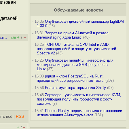
низован
Обсуждаемые новости
 деталей
-
16:35
Опубликован дисплейный менеджер LightDM
1.33.0
(26)
-
16:31
Запрет на приём AI-патчей в раздел
+
–
drivers/staging ядра Linux
(40)
вить
/
+20
-
16:25
TONTOU - атака на CPU Intel и AMD,
позволяющая обойти защиту от уязвимостей
Spectre v2
(43)
-
16:25
Опубликован mount-tui, интерфейс для
монтирования дисков и SMB-ресурсов в
Linux
(37)
-
16:03
pgrust - клон PostgreSQL на Rust,
проходящий все регрессионные тесты
(207)
-
15:56
Релиз эмулятора терминала Shitty
(97)
-
15:48
Zapscape - уязвимость в гипервизоре KVM,
позволяющая получить root-доступ к хост-
системе
(7)
-
15:41
Проект Rust утвердил правила в отношении
использования AI-инструментов
(131)
ть всё
|
RSS
+
–
/