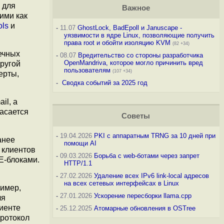
 для
Важное
ими как
ols
и
-
11.07
GhostLock, BadEpoll и Januscape -
уязвимости в ядре Linux, позволяющие получить
права root и обойти изоляцию KVM
(82 +34)
ечных
-
08.07
Вредительство со стороны разработчика
OpenMandriva, которое могло причинить вред
ругой
пользователям
(107 +34)
ерты,
-
Сводка событий за 2025 год
il, а
касается
Советы
-
19.04.2026
PKI с аппаратным TRNG за 10 дней при
анее
помощи AI
х клиентов
-
09.03.2026
Борьба с web-ботами через запрет
E-блоками.
HTTP/1.1
-
27.02.2026
Удаление всех IPv6 link-local адресов
на всех сетевых интерфейсах в Linux
имер,
-
27.01.2026
Ускорение пересборки llama.cpp
ля
иенте
-
25.12.2025
Атомарные обновления в OSTree
протокол