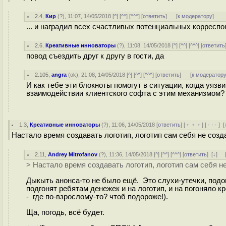
2.4
,
Кир
(
?
), 11:07, 14/05/2018 [
^
] [
^^
] [
^^^
] [
ответить
]
[
к модератору
]
... и наградил всех счастливых потенциальных корреспон
2.6
,
Креативные инноваторы
(
?
), 11:08, 14/05/2018 [
^
] [
^^
] [
^^^
] [
ответить
повод съездить друг к другу в гости, да
2.105
,
angra
(
ok
), 21:08, 14/05/2018 [
^
] [
^^
] [
^^^
] [
ответить
]
[
к модератор
И как тебе эти блокноты помогут в ситуации, когда уяз
взаимодействии клиентского софта с этим механизмом? 
1.3
,
Креативные инноваторы
(
?
), 11:06, 14/05/2018 [
ответить
] [
﹢﹢﹢
] [
· · ·
]
[
Настало время создавать логотип, логотип сам себя не созда
2.11
,
Andrey Mitrofanov
(
?
), 11:36, 14/05/2018 [
^
] [
^^
] [
^^^
] [
ответить
]
[
↓
] 
> Настало время создавать логотип, логотип сам себя не
Дыкыть анонса-то не было ещё. Это слухи-утечки, под
подгонят ребятам денежек и на логотип, и на погоняло кре
- где по-взрослому-то? чтоб подороже!).
Ща, погодь, всё будет.