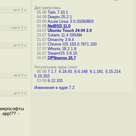
Дистрибутивы:
+
–
/
+3
05.08
Tails 7.10.1
04.08
Deepin 25.2.1
03.08
Azure Linux 3.0.20260803
01.08
NetBSD 11.0
+
–
/
+13
24.07
Ubuntu Touch 24.04 2.0
23.07
Solaris 11.4 SRU94
21.07
Omarchy 3.8.4
19.07
Chrome OS 150.0.7871.150
+
–
/
+2
17.07
Whonix 18.2.1.9
в
16.07
SteamOS 3.8.15
16.07
OPNsense 26.7
Актуальные ядра Linux:
06.08
7.1.7
,
6.18.43
,
6.6.149
,
6.1.181
,
5.15.214
,
+
–
/
+8
5.10.263
03.08
6.12.101
Изменения в ядре 7.2
+
–
/
–2
 микрософты
 .app!?? -