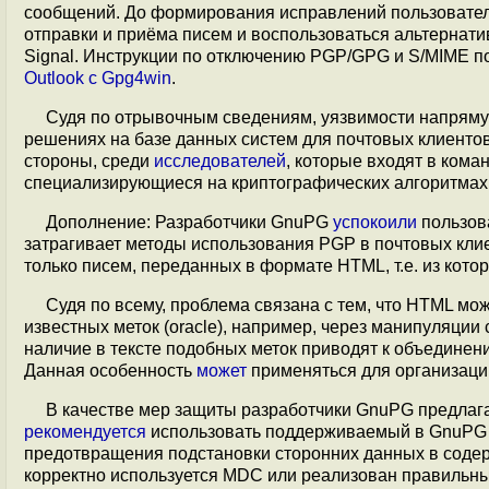
сообщений. До формирования исправлений пользовател
отправки и приёма писем и воспользоваться альтерна
Signal. Инструкции по отключению PGP/GPG и S/MIME 
Outlook c Gpg4win
.
Судя по отрывочным сведениям, уязвимости напряму
решениях на базе данных систем для почтовых клиенто
стороны, среди
исследователей
, которые входят в ком
специализирующиеся на криптографических алгоритмах
Дополнение: Разработчики GnuPG
успокоили
пользова
затрагивает методы использования PGP в почтовых кли
только писем, переданных в формате HTML, т.е. из кот
Судя по всему, проблема связана с тем, что HTML мо
известных меток (oracle), например, через манипуляции 
наличие в тексте подобных меток приводят к объедин
Данная особенность
может
применяться для организац
В качестве мер защиты разработчики GnuPG предлаг
рекомендуется
использовать поддерживаемый в GnuPG с 
предотвращения подстановки сторонних данных в содер
корректно используется MDC или реализован правиль