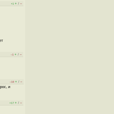
+
–
/
+1
ет
+
–
/
–1
+
–
/
–10
рос, и
+
–
/
+17