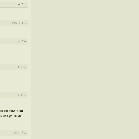
+
–
/
+
–
/
+15
+
–
/
+
–
/
+
–
/
сновном как
 наихучшие
+
–
/
+3