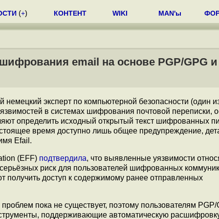
ОСТИ
(
+
)
КОНТЕНТ
WIKI
MAN'ы
ФО
 шифрования email на основе PGP/GPG и
ый немецкий эксперт по компьютерной безопасности (один и
уязвимостей в системах шифрования почтовой переписки, 
яют определить исходный открытый текст шифрованных пи
стоящее время доступно лишь общее предупреждение, дета
мя Efail.
ation (EFF)
подтвердила
, что выявленные уязвимости относ
 серьёзных риск для пользователей шифрованных коммуни
ют получить доступ к содержимому ранее отправленных
 проблем пока не существует, поэтому пользователям PGP
инструменты, поддерживающие автоматическую расшифровк