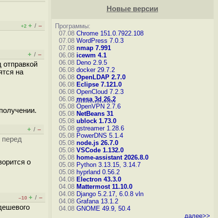
Новые версии
+
–
/
Программы:
+2
07.08
Chrome 151.0.7922.108
07.08
WordPress 7.0.3
07.08
nmap 7.991
+
–
/
06.08
icewm 4.1
06.08
Deno 2.9.5
д отправкой
06.08
docker 29.7.2
ятся на
06.08
OpenLDAP 2.7.0
06.08
Eclipse 7.121.0
06.08
OpenCloud 7.2.3
06.08
mesa 3d 26.2
05.08
OpenVPN 2.7.6
получении.
05.08
NetBeans 31
05.08
ublock 1.73.0
05.08
gstreamer 1.28.6
+
–
/
05.08
PowerDNS 5.1.4
 перед
05.08
node.js 26.7.0
05.08
VSCode 1.132.0
05.08
home-assistant 2026.8.0
ворится о
05.08
Python 3.13.15, 3.14.7
05.08
hyprland 0.56.2
04.08
Electron 43.3.0
04.08
Mattermost 11.10.0
04.08
Django 5.2.17, 6.0.8
vln
+
–
/
–10
04.08
Grafana 13.1.2
дешевого
04.08
GNOME 49.9, 50.4
далее>>