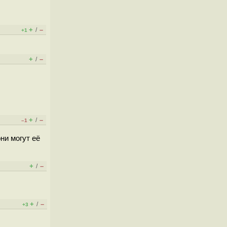
+
–
/
+1
+
–
/
+
–
/
–1
ни могут её
+
–
/
+
–
/
+3