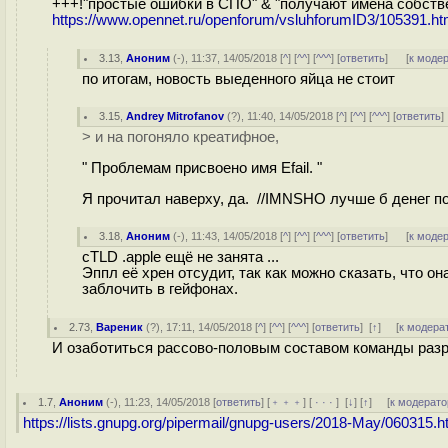
+++!"простые ошибки в СПО" & "получают имена собств
https://www.opennet.ru/openforum/vsluhforumID3/105391.ht
3.13
,
Аноним
(
-
), 11:37, 14/05/2018 [
^
] [
^^
] [
^^^
] [
ответить
]
[
к моде
по итогам, новость выеденного яйца не стоит
3.15
,
Andrey Mitrofanov
(
?
), 11:40, 14/05/2018 [
^
] [
^^
] [
^^^
] [
ответить
> и на погоняло креатифное,
" Проблемам присвоено имя Efail. "
Я прочитал наверху, да. //IMNSHO лучше б денег по
3.18
,
Аноним
(
-
), 11:43, 14/05/2018 [
^
] [
^^
] [
^^^
] [
ответить
]
[
к моде
cTLD .apple ещё не занята ...
Эппл её хрен отсудит, так как можно сказать, что о
заблочить в гейфонах.
2.73
,
Вареник
(
?
), 17:11, 14/05/2018 [
^
] [
^^
] [
^^^
] [
ответить
]
[
↑
] [
к модера
И озаботиться рассово-половым составом команды разр
1.7
,
Аноним
(
-
), 11:23, 14/05/2018 [
ответить
] [
﹢﹢﹢
] [
· · ·
]
[
↓
] [
↑
] [
к модерато
https://lists.gnupg.org/pipermail/gnupg-users/2018-May/060315.h