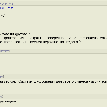
модератору
]
0315.html
ие".
 того ни другого.?
 Проверенная -- не факт. Проверенная лично -- безопасна, мож
тное вписать!} -- весьма вероятно, но недолго.?
ератору
]
ору
]
й это сам. Систему шифрования для своего бизнеса - изучи воп
ру
]
ару недель.