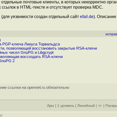
 отдельные почтовые клиенты, в которых некорректно орга
ссылок в HTML-тексте и отсутствует проверка MDC.
 (для уязвимости создан отдельный сайт
efail.de
). Описание
испра
)
а PGP-ключа Линуса Торвальдса
ти, позволяющей восстановить закрытые RSA-ключи
ных чисел GnuPG и Libgcrypt
озволяющая воссоздать RSA-ключи
 GnuPG 2
ние ссылки на opennet.ru обязательно
Ajax
|
1 уровень
|
Линейный
|
+/-
|
Раскры
ру
]