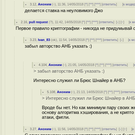
3.12
,
Аноним
(
-
), 11:36, 14/05/2018 [
^
] [
^^
] [
^^^
] [
ответить
]
[
к моде
делается ставка на неуловимого Джо
2.16
,
pull request
(
?
), 11:42, 14/05/2018 [
^
] [
^^
] [
^^^
] [
ответить
]
[
↓
] [
↑
] [
к м
Первое правило криптографии - никогда не придумывай 
3.23
,
Ivan_83
(
ok
), 11:54, 14/05/2018 [
^
] [
^^
] [
^^^
] [
ответить
]
[
↓
] [
к м
забыл авторство АНБ указать :)
4.104
,
Аноним
(
-
), 21:05, 14/05/2018 [
^
] [
^^
] [
^^^
] [
ответить
]
[
> забыл авторство АНБ указать :)
Интересно служил ли Брюс Шнайер в АНБ?
5.108
,
Аноним
(
-
), 21:13, 14/05/2018 [
^
] [
^^
] [
^^^
] [
ответит
> Интересно служил ли Брюс Шнайер в АН
Вроде бы нет. Но как минимум пару своих ж
основу алгоритма хэширования, а не крипто
атаки, фигли.
3.27
,
Аноним
(
-
), 11:56, 14/05/2018 [
^
] [
^^
] [
^^^
] [
ответить
]
[
↓
] [
↑
] [
к