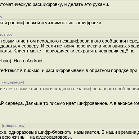
втоматическую расшифровку, и делать это руками.
ру
]
еской расшифровкой и уязвимостью зашифровки.
ератору
]
очтовым клиентом исходного незашифрованного сообщения пере
даваться серверу. И если история переписки в черновиках хран
иналы. Клиент может периодически сохранять черновик ещё не
ain). Но то Android.
ed-текст в письмо, и расшифровываем в обратном порядке при 
[
к модератору
]
ение почтовым клиентом исходного незашифрованного сообщения
AP сервера. Дальше то письмо идет шифрованное. А в анонсе го
 [
к модератору
]
охе, одноразовые шифр-блокноты называется. В наши времена 
а всю жизнь + на аудиоразговоры.