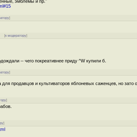
енные, эмблемы и пр."
ml#15
ратору
]
]
[
к модератору
]
дождали -- чего покреативнее приду ^W купили б.
ратору
]
на для продавцов и культиваторов яблоневых саженцев, но зато о
тору
]
абов.
ру
]
tml