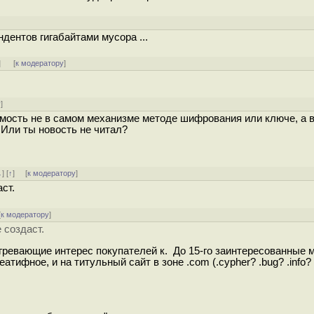
дентов гигабайтами мусора ...
]
[
к модератору
]
у
]
вимость не в самом механизме методе шифрования или ключе, а 
Или ты новость не читал?
↓
] [
↑
] [
к модератору
]
ст.
[
к модератору
]
 создаст.
огревающие интерес покупателей к. До 15-го заинтересованные
атифное, и на титульный сайт в зоне .com (.cypher? .bug? .info?