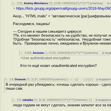
2.32
,
Andrey Mitrofanov
(
?
), 12:08, 14/05/2018 [
^
] [
^^
] [
^^^
] [
ответить
]
[
к 
>
https://lists.gnupg.org/pipermail/gnupg-users/2018-May/06
Акхр... "HTML mails" + "автоматическое [рас]шифровыван
Расходимся, пацаны
!
--- Сегодня в нашем сикьюритэ циркусе:
?Те, кто меняют безопасность на удобство, не получат ни
?Удобная "безопасность" небезопасна. Неудобная тоже.
быть. Проверенная лично, ежедневно и ${нужное-неизвес
3.103
,
Аноним
(
-
), 21:03, 14/05/2018 [
^
] [
^^
] [
^^^
] [
ответить
]
[
к мод
>Use authenticated encryption.
Кто-то ещё юзает unauthenticated encryption?
1.8
,
Онаним
(
?
), 11:27, 14/05/2018 [
ответить
] [
﹢﹢﹢
] [
· · ·
]
[
↓
] [
↑
] [
к модерат
В очередной раз убеждаюсь: хочешь сделать хорошо - сдела
пиши сам.
2.9
,
sabakka
(
?
), 11:32, 14/05/2018 [
^
] [
^^
] [
^^^
] [
ответить
]
[
↓
] [
к модерато
люди годами не могут сделать, онаним запилит все за п