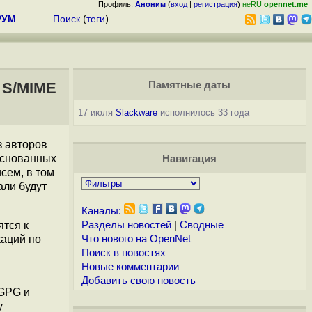
Профиль:
Аноним
(
вход
|
регистрация
)
неRU
opennet.me
РУМ
Поиск
(
теги
)
 S/MIME
Памятные даты
17 июля
Slackware
исполнилось 33 года
з авторов
основанных
Навигация
сем, в том
ли будут
Каналы:
ятся к
Разделы новостей
|
Сводные
каций по
Что нового на OpenNet
Поиск в новостях
Новые комментарии
Добавить свою новость
/GPG и
у