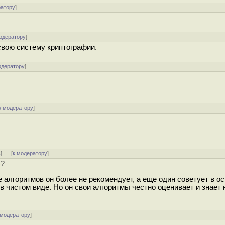
ратору
]
одератору
]
свою систему криптографии.
одератору
]
к модератору
]
ь
]
[
к модератору
]
Б?
е алгоритмов он более не рекомендует, а еще один советует в о
 в чистом виде. Но он свои алгоритмы честно оценивает и знает
 модератору
]