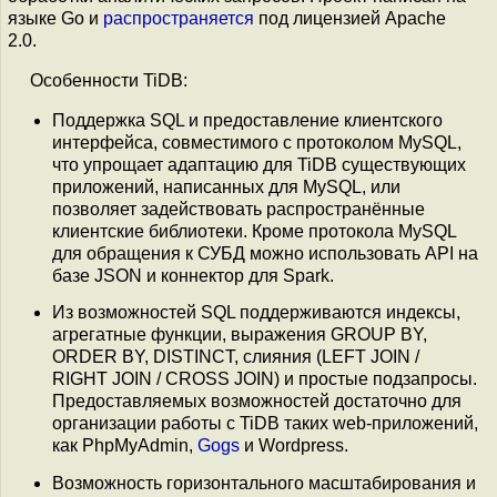
языке Go и
распространяется
под лицензией Apache
2.0.
Особенности TiDB:
Поддержка SQL и предоставление клиентского
интерфейса, совместимого с протоколом MySQL,
что упрощает адаптацию для TiDB существующих
приложений, написанных для MySQL, или
позволяет задействовать распространённые
клиентские библиотеки. Кроме протокола MySQL
для обращения к СУБД можно использовать API на
базе JSON и коннектор для Spark.
Из возможностей SQL поддерживаются индексы,
агрегатные функции, выражения GROUP BY,
ORDER BY, DISTINCT, слияния (LEFT JOIN /
RIGHT JOIN / CROSS JOIN) и простые подзапросы.
Предоставляемых возможностей достаточно для
организации работы с TiDB таких web-приложений,
как PhpMyAdmin,
Gogs
и Wordpress.
Возможность горизонтального масштабирования и