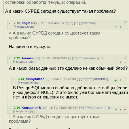
остановки обработки текущих операций.
А в каких СУРБД сегодня существует такая проблема?
+2
2.10
,
angra
(
ok
), 01:18, 30/04/2018 [
^
] [
^^
] [
^^^
] [
ответить
]
+
–
[
к модератору
]
/
> А в каких СУРБД сегодня существует такая
проблема?
Например в мускуле.
–1
2.12
,
Anonim
(
??
), 17:15, 30/04/2018 [
^
] [
^^
] [
^^^
] [
ответить
]
[
↓
]
+
–
[
к модератору
]
/
А в каких базах данных это сделано не как обычный блоб?
3.13
,
funny.falcon
(
?
), 11:06, 01/05/2018 [
^
] [
^^
] [
^^^
] [
ответить
]
+
–
/
[
к модератору
]
В PostgreSQL можно свободно добавлять столбцы (если
у них дефолт NULL). И это было уже больше пятнадцати
лет, и к json отношения не имеет.
2.14
,
KonstantinB
(
ok
), 16:51, 01/05/2018 [
^
] [
^^
] [
^^^
] [
ответить
]
[
↑
]
+
–
/
[
к модератору
]
> А в каких СУРБД сегодня существует такая
проблема?