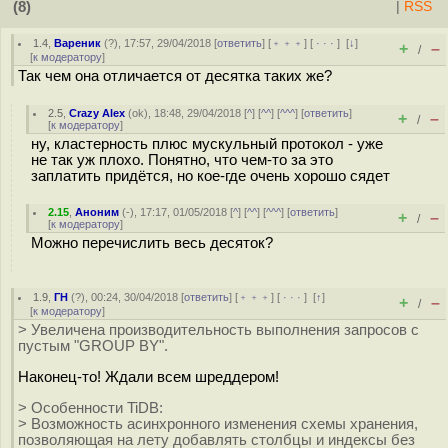
(8)
|
RSS
1.4
,
Вареник
(
?
), 17:57, 29/04/2018 [
ответить
] [
﹢﹢﹢
] [
· · ·
]
[
↓
]
+
–
/
[
к модератору
]
Так чем она отличается от десятка таких же?
2.5
,
Crazy Alex
(
ok
), 18:48, 29/04/2018 [
^
] [
^^
] [
^^^
] [
ответить
]
+
–
/
[
к модератору
]
ну, кластерность плюс мускульный протокол - уже
не так уж плохо. Понятно, что чем-то за это
заплатить придётся, но кое-где очень хорошо сядет
2.15
,
Аноним
(
-
), 17:17, 01/05/2018 [
^
] [
^^
] [
^^^
] [
ответить
]
+
–
/
[
к модератору
]
Можно перечислить весь десяток?
1.9
,
ГН
(
?
), 00:24, 30/04/2018 [
ответить
] [
﹢﹢﹢
] [
· · ·
]
[
↑
]
+
–
/
[
к модератору
]
> Увеличена производительность выполнения запросов с
пустым "GROUP BY".
Наконец-то! Ждали всем шреддером!
> Особенности TiDB:
> Возможность асинхронного изменения схемы хранения,
позволяющая на лету добавлять столбцы и индексы без