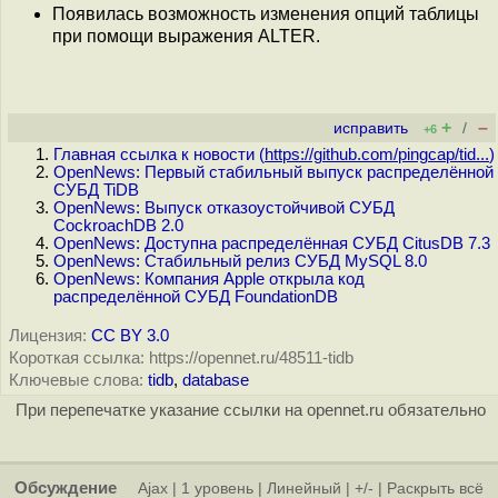
Появилась возможность изменения опций таблицы
при помощи выражения ALTER.
+
–
исправить
/
+6
Главная ссылка к новости (
https://github.com/pingcap/tid...
)
OpenNews: Первый стабильный выпуск распределённой
СУБД TiDB
OpenNews: Выпуск отказоустойчивой СУБД
CockroachDB 2.0
OpenNews: Доступна распределённая СУБД CitusDB 7.3
OpenNews: Стабильный релиз СУБД MySQL 8.0
OpenNews: Компания Apple открыла код
распределённой СУБД FoundationDB
Лицензия:
CC BY 3.0
Короткая ссылка: https://opennet.ru/48511-tidb
Ключевые слова:
tidb
,
database
При перепечатке указание ссылки на opennet.ru обязательно
Обсуждение
Ajax
|
1 уровень
|
Линейный
|
+/-
|
Раскрыть всё