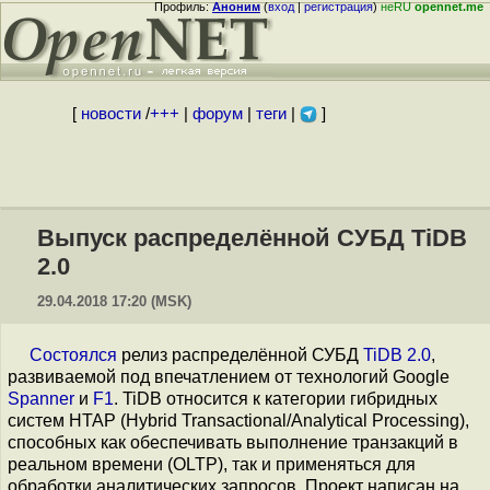
Профиль:
Аноним
(
вход
|
регистрация
)
неRU
opennet.me
[
новости
/
+++
|
форум
|
теги
|
]
Выпуск распределённой СУБД TiDB
2.0
29.04.2018 17:20 (MSK)
Состоялся
релиз распределённой СУБД
TiDB 2.0
,
развиваемой под впечатлением от технологий Google
Spanner
и
F1
. TiDB относится к категории гибридных
систем HTAP (Hybrid Transactional/Analytical Processing),
способных как обеспечивать выполнение транзакций в
реальном времени (OLTP), так и применяться для
обработки аналитических запросов. Проект написан на