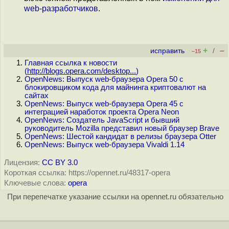
web-разработчиков
.
+
–
исправить
/
–15
Главная ссылка к новости
(
http://blogs.opera.com/desktop...
)
OpenNews: Выпуск web-браузера Opera 50 с
блокировщиком кода для майнинга криптовалют на
сайтах
OpenNews: Выпуск web-браузера Opera 45 с
интеграцией наработок проекта Opera Neon
OpenNews: Создатель JavaScript и бывший
руководитель Mozilla представил новый браузер Brave
OpenNews: Шестой кандидат в релизы браузера Otter
OpenNews: Выпуск web-браузера Vivaldi 1.14
Лицензия:
CC BY 3.0
Короткая ссылка: https://opennet.ru/48317-opera
Ключевые слова:
opera
При перепечатке указание ссылки на opennet.ru обязательно