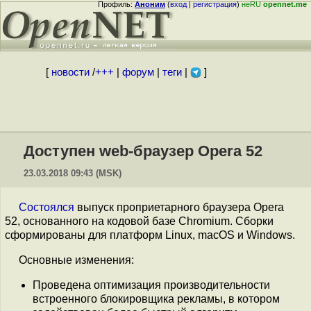
Профиль:
Аноним
(
вход
|
регистрация
)
неRU
opennet.me
[
новости
/
+++
|
форум
|
теги
|
]
Доступен web-браузер Opera 52
23.03.2018 09:43 (MSK)
Состоялся
выпуск проприетарного браузера Opera
52, основанного на кодовой базе Chromium. Сборки
сформированы для платформ Linux, macOS и Windows.
Основные изменения:
Проведена оптимизация производительности
встроенного блокировщика рекламы, в котором