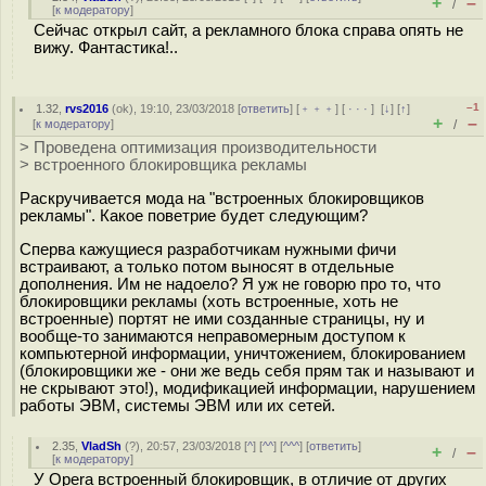
+
–
/
[
к модератору
]
Сейчас открыл сайт, а рекламного блока справа опять не
вижу. Фантастика!..
–1
1.32
,
rvs2016
(
ok
), 19:10, 23/03/2018 [
ответить
] [
﹢﹢﹢
] [
· · ·
]
[
↓
] [
↑
]
+
–
[
к модератору
]
/
> Проведена оптимизация производительности
> встроенного блокировщика рекламы
Раскручивается мода на "встроенных блокировщиков
рекламы". Какое поветрие будет следующим?
Сперва кажущиеся разработчикам нужными фичи
встраивают, а только потом выносят в отдельные
дополнения. Им не надоело? Я уж не говорю про то, что
блокировщики рекламы (хоть встроенные, хоть не
встроенные) портят не ими созданные страницы, ну и
вообще-то занимаются неправомерным доступом к
компьютерной информации, уничтожением, блокированием
(блокировщики же - они же ведь себя прям так и называют и
не скрывают это!), модификацией информации, нарушением
работы ЭВМ, системы ЭВМ или их сетей.
2.35
,
VladSh
(
?
), 20:57, 23/03/2018 [
^
] [
^^
] [
^^^
] [
ответить
]
+
–
/
[
к модератору
]
У Opera встроенный блокировщик, в отличие от других