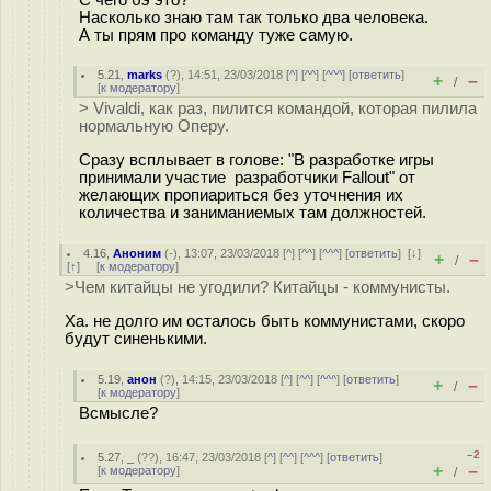
С чего бэ это?
Насколько знаю там так только два человека.
А ты прям про команду туже самую.
5.21
,
marks
(
?
), 14:51, 23/03/2018 [
^
] [
^^
] [
^^^
] [
ответить
]
+
–
/
[
к модератору
]
> Vivaldi, как раз, пилится командой, которая пилила
нормальную Оперу.
Сразу всплывает в голове: "В разработке игры
принимали участие разработчики Fallout" от
желающих пропиариться без уточнения их
количества и заниманиемых там должностей.
4.16
,
Аноним
(
-
), 13:07, 23/03/2018 [
^
] [
^^
] [
^^^
] [
ответить
]
[
↓
]
+
–
/
[
↑
] [
к модератору
]
>Чем китайцы не угодили? Китайцы - коммунисты.
Ха. не долго им осталось быть коммунистами, скоро
будут синенькими.
5.19
,
анон
(
?
), 14:15, 23/03/2018 [
^
] [
^^
] [
^^^
] [
ответить
]
+
–
/
[
к модератору
]
Всмысле?
–2
5.27
,
_
(
??
), 16:47, 23/03/2018 [
^
] [
^^
] [
^^^
] [
ответить
]
+
–
[
к модератору
]
/