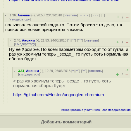
1.36
,
Аноним
(
-
), 20:58, 23/03/2018 [
ответить
] [
﹢﹢﹢
] [
· · ·
]
[
↑
]
+
–
/
[
к модератору
]
пользовался оперой когда-то. Потом бросил это дело, т. к.
появились новые приоритеты в жизни.
2.48
,
Аноним
(
-
), 21:53, 24/03/2018 [
^
] [
^^
] [
^^^
] [
ответить
]
+
–
/
[
к модератору
]
Ну не Хром же. По всем параметрам обходит то от гугла, и
раз уж хромиум теперь _везде_, то пусть хоть нормальная
сборка будет.
+1
3.51
,
Аноним
(
-
), 12:29, 26/03/2018 [
^
] [
^^
] [
^^^
] [
ответить
]
+
–
[
к модератору
]
/
> раз уж хромиум теперь _везде_, то пусть хоть
нормальная сборка будет
https://github.com/Eloston/ungoogled-chromium
игнорирование участников
|
лог модерирования
Добавить комментарий