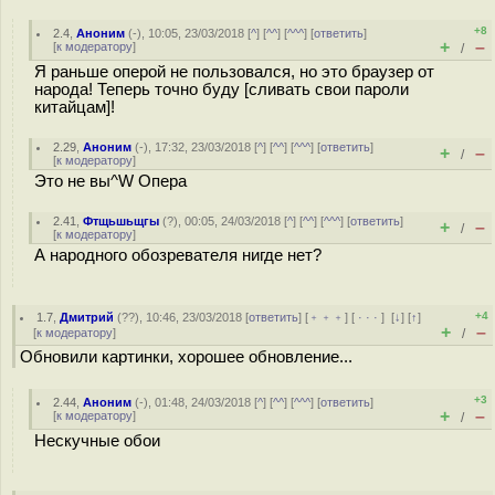
+8
2.4
,
Аноним
(
-
), 10:05, 23/03/2018 [
^
] [
^^
] [
^^^
] [
ответить
]
+
–
[
к модератору
]
/
Я раньше оперой не пользовался, но это браузер от
народа! Теперь точно буду [сливать свои пароли
китайцам]!
2.29
,
Аноним
(
-
), 17:32, 23/03/2018 [
^
] [
^^
] [
^^^
] [
ответить
]
+
–
/
[
к модератору
]
Это не вы^W Опера
2.41
,
Фтщьшьщгы
(
?
), 00:05, 24/03/2018 [
^
] [
^^
] [
^^^
] [
ответить
]
+
–
/
[
к модератору
]
А народного обозревателя нигде нет?
+4
1.7
,
Дмитрий
(
??
), 10:46, 23/03/2018 [
ответить
] [
﹢﹢﹢
] [
· · ·
]
[
↓
] [
↑
]
+
–
[
к модератору
]
/
Обновили картинки, хорошее обновление...
+3
2.44
,
Аноним
(
-
), 01:48, 24/03/2018 [
^
] [
^^
] [
^^^
] [
ответить
]
+
–
[
к модератору
]
/
Нескучные обои