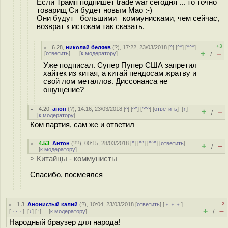
Если Трамп подпишет trade war сегодня ... то точно
товарищ Си будет новым Мао :-)
Они будут _большими_ коммунисками, чем сейчас,
возврат к истокам так сказать.
+3
6.28
,
николай беляев
(
?
), 17:22, 23/03/2018 [
^
] [
^^
] [
^^^
]
+
–
[
ответить
]
[
к модератору
]
/
Уже подписал. Супер Пупер США запретил
хайтек из китая, а китай пендосам жратву и
свой лом металлов. Диссонанса не
ощущение?
4.20
,
анон
(
?
), 14:16, 23/03/2018 [
^
] [
^^
] [
^^^
] [
ответить
]
[
↑
]
+
–
/
[
к модератору
]
Ком партия, сам же и ответил
4.53
,
Антон
(
??
), 00:15, 28/03/2018 [
^
] [
^^
] [
^^^
] [
ответить
]
+
–
/
[
к модератору
]
> Китайцы - коммунисты
Спасибо, посмеялся
–2
1.3
,
Анонистый калий
(
?
), 10:04, 23/03/2018 [
ответить
] [
﹢﹢﹢
]
+
–
[
· · ·
]
[
↓
] [
↑
] [
к модератору
]
/
Народный браузер для народа!