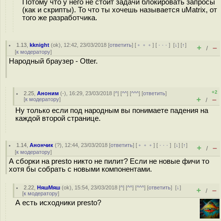
Потому что у него не стоит задачи блокировать запросы
(как и скрипты). То что ты хочешь называется uMatrix, от
того же разработчика.
1.13
,
kknight
(
ok
), 12:42, 23/03/2018 [
ответить
] [
﹢﹢﹢
] [
· · ·
]
[
↓
] [
↑
]
+
–
/
[
к модератору
]
Народный браузер - Otter.
+2
2.25
,
Аноним
(
-
), 16:29, 23/03/2018 [
^
] [
^^
] [
^^^
] [
ответить
]
+
–
[
к модератору
]
/
Ну только если под народным вы понимаете падения на
каждой второй странице.
1.14
,
Анончик
(
?
), 12:44, 23/03/2018 [
ответить
] [
﹢﹢﹢
] [
· · ·
]
[
↓
] [
↑
]
+
–
/
[
к модератору
]
А сборки на presto никто не пилит? Если не новые фичи то
хотя бы собрать с новыми компонентами.
2.22
,
НяшМяш
(
ok
), 15:54, 23/03/2018 [
^
] [
^^
] [
^^^
] [
ответить
]
[
↓
]
+
–
/
[
к модератору
]
А есть исходники presto?