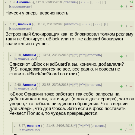
+1
1.9
,
Аноним
(
-
), 11:19, 23/03/2018 [
ответить
] [
﹢﹢﹢
] [
· · ·
]
[
↑
]
+
–
[
к модератору
]
/
Ничеси у оперы версионность
1.11
,
Аноним
(
-
), 11:58, 23/03/2018 [
ответить
] [
﹢﹢﹢
] [
· · ·
]
[
↓
]
+
–
/
[
к модератору
]
Встроенный блокировщик как не блокировал толком рекламу
так и не блокирует. uBlock или тот же adguard блокируют
значительно лучше..
2.18
,
Аноним
(
-
), 13:51, 23/03/2018 [
^
] [
^^
] [
^^^
] [
ответить
]
+
–
/
[
к модератору
]
Списки от uBlock и adGuard'а вы, конечно, добавляли?
(P.S. поддерживаются не все, всё равно. и совсем не
ставить uBlock/adGuard но стоит.)
2.40
,
Аноним
(
-
), 23:55, 23/03/2018 [
^
] [
^^
] [
^^^
] [
ответить
]
+
–
/
[
к модератору
]
юБлок Ориджин тоже работает так себе, запросы на
даблклик как шли, так и идут (в логах днс-сервера), зато он
уверен, что небыло ни единого обращения. Что в версии
для Оперы, что для Фокса. Зато если в фокс поставить
Реквест Полиси, то чудеса прекращаются.
+1
3.47
,
Аноним
(
-
), 21:48, 24/03/2018 [
^
] [
^^
] [
^^^
] [
ответить
]
+
–
[
к модератору
]
/