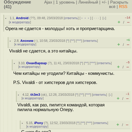
Обсуждение
Ajax
|
1 уровень
|
Линейный
|
+/-
|
Раскрыть
(41)
всё
|
RSS
–14
1.1
,
Android
(
??
), 09:48, 23/03/2018 [
ответить
] [
﹢﹢﹢
] [
· · ·
]
[
↓
]
+
–
[
к модератору
]
/
Opera не сдается - молодцы! хоть и проприетарщина.
+6
2.8
,
Аноним
(
-
), 10:58, 23/03/2018 [
^
] [
^^
] [
^^^
] [
ответить
]
+
–
[
к модератору
]
/
Vivaldi не сдается, а это китайцы.
–5
3.10
,
ОнанВарвар
(
?
), 11:41, 23/03/2018 [
^
] [
^^
] [
^^^
] [
ответить
]
+
–
[
к модератору
]
/
Чем китайцы не угодили? Китайцы - коммунисты.
P.S. Vivaldi - от хипстеров для хипстеров.
–1
4.12
,
th3m3
(
ok
), 12:28, 23/03/2018 [
^
] [
^^
] [
^^^
] [
ответить
]
[
↓
]
+
–
[
к модератору
]
/
Vivaldi, как раз, пилится командой, которая
пилила нормальную Оперу.
5.15
,
iPony
(
?
), 12:52, 23/03/2018 [
^
] [
^^
] [
^^^
] [
ответить
]
+
–
/
[
к модератору
]