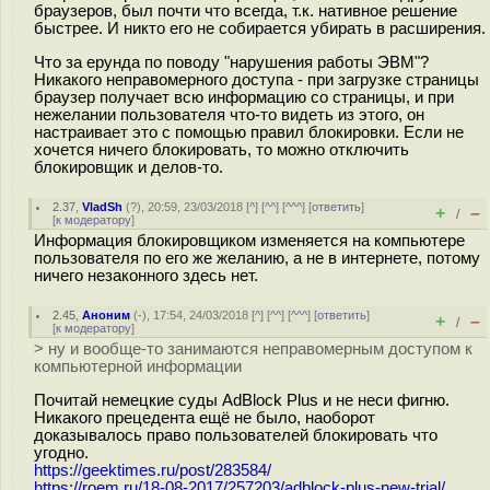
браузеров, был почти что всегда, т.к. нативное решение
быстрее. И никто его не собирается убирать в расширения.
Что за ерунда по поводу "нарушения работы ЭВМ"?
Никакого неправомерного доступа - при загрузке страницы
браузер получает всю информацию со страницы, и при
нежелании пользователя что-то видеть из этого, он
настраивает это с помощью правил блокировки. Если не
хочется ничего блокировать, то можно отключить
блокировщик и делов-то.
2.37
,
VladSh
(
?
), 20:59, 23/03/2018 [
^
] [
^^
] [
^^^
] [
ответить
]
+
–
/
[
к модератору
]
Информация блокировщиком изменяется на компьютере
пользователя по его же желанию, а не в интернете, потому
ничего незаконного здесь нет.
2.45
,
Аноним
(
-
), 17:54, 24/03/2018 [
^
] [
^^
] [
^^^
] [
ответить
]
+
–
/
[
к модератору
]
> ну и вообще-то занимаются неправомерным доступом к
компьютерной информации
Почитай немецкие суды AdBlock Plus и не неси фигню.
Никакого прецедента ещё не было, наоборот
доказывалось право пользователей блокировать что
угодно.
https://geektimes.ru/post/283584/
https://roem.ru/18-08-2017/257203/adblock-plus-new-trial/