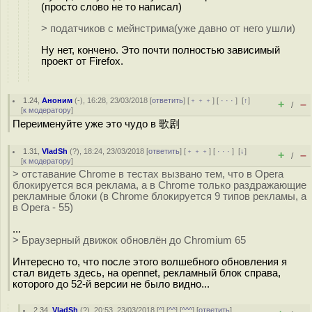
(просто слово не то написал)
> податчиков с мейнстрима(уже давно от него ушли)
Ну нет, кончено. Это почти полностью зависимый
проект от Firefox.
1.24
,
Аноним
(
-
), 16:28, 23/03/2018 [
ответить
] [
﹢﹢﹢
] [
· · ·
]
[
↑
]
+
–
/
[
к модератору
]
Переименуйте уже это чудо в 歌剧
1.31
,
VladSh
(
?
), 18:24, 23/03/2018 [
ответить
] [
﹢﹢﹢
] [
· · ·
]
[
↓
]
+
–
/
[
к модератору
]
> отставание Chrome в тестах вызвано тем, что в Opera
блокируется вся реклама, а в Chrome только раздражающие
рекламные блоки (в Chrome блокируется 9 типов рекламы, а
в Opera - 55)
...
> Браузерный движок обновлён до Chromium 65
Интересно то, что после этого волшебного обновления я
стал видеть здесь, на opennet, рекламный блок справа,
которого до 52-й версии не было видно...
2.34
,
VladSh
(
?
), 20:53, 23/03/2018 [
^
] [
^^
] [
^^^
] [
ответить
]