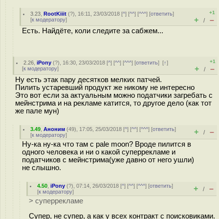
+1
3.23
,
RootKiiit
(
?
), 16:11, 23/03/2018 [
^
] [
^^
] [
^^^
] [
ответить
]
+
–
[
к модератору
]
/
Есть. Найдёте, коли следите за сабжем...
+1
2.26
,
iPony
(
?
), 16:30, 23/03/2018 [
^
] [
^^
] [
^^^
] [
ответить
]
[
↑
]
+
–
[
к модератору
]
/
Ну есть этак пару десятков мелких патчей.
Пилить устаревший продукт же никому не интересно
Это вот если за актуальным можно податчики загребать с
мейнстрима и на рекламе катится, то другое дело (как тот
же пале мун)
3.49
,
Аноним
(
49
), 17:05, 25/03/2018 [
^
] [
^^
] [
^^^
] [
ответить
]
+
–
/
[
к модератору
]
Ну-ка ну-ка что там с pale moon? Вроде пилится в
одного человека и ни о какой суперрекламе и
податчиков с мейнстрима(уже давно от него ушли)
не слышно.
4.50
,
iPony
(
?
), 07:14, 26/03/2018 [
^
] [
^^
] [
^^^
] [
ответить
]
+
–
/
[
к модератору
]
> суперрекламе
Супер, не супер, а как у всех контракт с поисковиками.