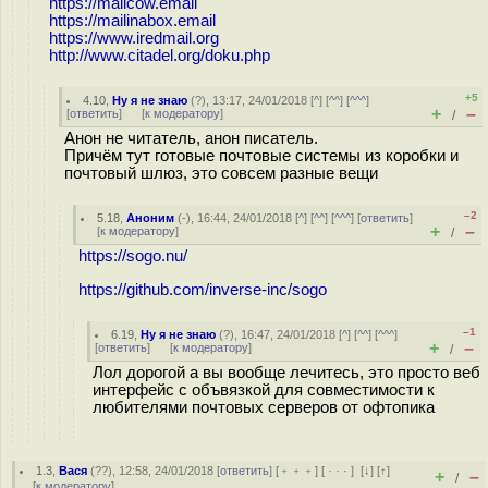
https://mailcow.email
https://mailinabox.email
https://www.iredmail.org
http://www.citadel.org/doku.php
+5
4.10
,
Ну я не знаю
(
?
), 13:17, 24/01/2018 [
^
] [
^^
] [
^^^
]
+
–
[
ответить
]
[
к модератору
]
/
Анон не читатель, анон писатель.
Причём тут готовые почтовые системы из коробки и
почтовый шлюз, это совсем разные вещи
–2
5.18
,
Аноним
(
-
), 16:44, 24/01/2018 [
^
] [
^^
] [
^^^
] [
ответить
]
+
–
[
к модератору
]
/
https://sogo.nu/
https://github.com/inverse-inc/sogo
–1
6.19
,
Ну я не знаю
(
?
), 16:47, 24/01/2018 [
^
] [
^^
] [
^^^
]
+
–
[
ответить
]
[
к модератору
]
/
Лол дорогой а вы вообще лечитесь, это просто веб
интерфейс с объвязкой для совместимости к
любителями почтовых серверов от офтопика
1.3
,
Вася
(
??
), 12:58, 24/01/2018 [
ответить
] [
﹢﹢﹢
] [
· · ·
]
[
↓
] [
↑
]
+
–
/
[
к модератору
]