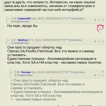
друг-в-друга, что непросто. Интересно, на каких языках
написаны все компоненты, начиная от спамфильтров и
заканчивая серверной частью web-интерфейса?
2.14
,
Catwoolfii
(
ok
), 14:57, 24/01/2018 [
^
] [
^^
] [
^^^
] [
ответить
]
+
–
/
[
к модератору
]
На перл, вроде бы
2.17
,
SubGun
(
??
), 15:52, 24/01/2018 [
^
] [
^^
] [
^^^
] [
ответить
]
+
–
/
[
к модератору
]
Они просто продают обертку над
Clamav,SA,Postfix,Fetchmail. Все это можно и самому
установить.
Единственная плюшка - безгемморойная интеграция в
кластер. Хотя SA и HA кластер - несовместимые понятия.
+1
3.25
,
Чолхан
(
ok
), 23:22, 24/01/2018 [
^
] [
^^
] [
^^^
] [
ответить
]
+
–
[
к модератору
]
/
> Они просто продают обертку над
Clamav,SA,Postfix,Fetchmail. Все это можно и
самому установить.
> Единственная плюшка - безгемморойная интеграция в
кластер. Хотя SA и HA кластер
> - несовместимые понятия.