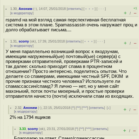
+1
1.30
,
Аноним
(
-
), 14:07, 25/01/2018 [
ответить
] [
﹢﹢﹢
] [
· · ·
]
+
–
[
к модератору
]
/
rspamd на мой взгляд самая перспективная бесплатная
система в этом плане. Spamassassin очень нагружает проц и
долго обрабатывает письма....
1.31
,
scorry
(
ok
), 17:39, 25/01/2018 [
ответить
] [
﹢﹢﹢
] [
· · ·
]
+
–
/
[
к модератору
]
У меня параллельно возникший вопрос к якодзунам,
имеющим нагруженный(ые) почтовый(ые) сервер(а) с
проверками отправителей, проверками PTR-записей и
так далее: сколько приходит спама в процентном
отношении? Просто интересно, поделитесь опытом. Что
делаете со спамерами, имеющими честный SPF, DKIM и
прочие признаки честного человека? Используете ли
спамассассин/спамд? Я лично — нет, но у меня сайт
махонький, поток почты мизерный, и простые проверки
отправителя начисто (почти) исключили спам из входящих.
2.32
,
Аноним
(
-
), 22:15, 25/01/2018 [
^
] [
^^
] [
^^^
] [
ответить
]
[
↓
]
+
–
/
[
к модератору
]
2% на 1794 ящиков
3.33
,
scorry
(
ok
), 23:31, 27/01/2018 [
^
] [
^^
] [
^^^
] [
ответить
]
+
–
/
[
к модератору
]
Благодарю за ответ. Спамд/спамассассин