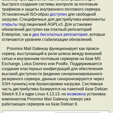
быстрого создания системы контроля за почтовым
трафиком и защиты внутреннего почтового сервера.
Установочный ISO-образ
доступен
для свободной
загрузки. Специфичные для дистрибутива компоненты
открыты
под лицензией AGPLv3. Для установки
обновлений доступен как платный репозиторий
Enterprise, так и
два бесплатных репозитория
, которые
отличаются уровнем стабилизации обновлений.
Proxmox Mail Gateway функционирует как прокси-
сервер, выступающий в роли шлюза между внешней
сетью и внутренним почтовым сервером на базе MS
Exchange, Lotus Domino или Postfix. Поддерживается
создание кластерных конфигураций для обеспечения
высокой доступности (ведение синхронизированного
резервного сервера, данные синхронизируются через
SSH-туннель) или балансировки нагрузки. Системная
часть дистрибутива базируется на пакетной базе Debian
Stretch 9.3 и ядре Linux 4.13.13, но
возможна
установка
компонентов Proxmox Mail Gateway поверх уже
работающих серверов на базе Debian 9.