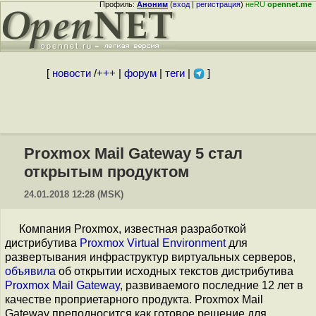
Профиль:
Аноним
(
вход
|
регистрация
)
неRU
opennet.me
[
новости
/
+++
|
форум
|
теги
|
]
Proxmox Mail Gateway 5 стал
открытым продуктом
24.01.2018 12:28 (MSK)
Компания Proxmox, известная разработкой
дистрибутива
Proxmox Virtual Environment
для
развертывания инфраструктур виртуальных серверов,
объявила
об открытии исходных текстов дистрибутива
Proxmox Mail Gateway
, развиваемого последние 12 лет в
качестве проприетарного продукта. Proxmox Mail
Gateway преподносится как готовое решение для