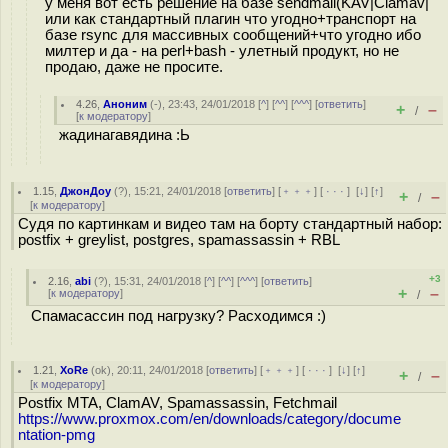
у меня вот есть решение на базе sendmail(KAV|Clamav|
или как стандартный плагин что угодно+транспорт на
базе rsync для массивных сообщений+что угодно ибо
милтер и да - на perl+bash - улетный продукт, но не
продаю, даже не просите.
4.26
,
Аноним
(
-
), 23:43, 24/01/2018 [
^
] [
^^
] [
^^^
] [
ответить
]
+
–
/
[
к модератору
]
жадинагавядина :Ь
1.15
,
ДжонДоу
(
?
), 15:21, 24/01/2018 [
ответить
] [
﹢﹢﹢
] [
· · ·
]
[
↓
] [
↑
]
+
–
/
[
к модератору
]
Судя по картинкам и видео там на борту стандартный набор:
postfix + greylist, postgres, spamassassin + RBL
+3
2.16
,
abi
(
?
), 15:31, 24/01/2018 [
^
] [
^^
] [
^^^
] [
ответить
]
+
–
[
к модератору
]
/
Спамасассин под нагрузку? Расходимся :)
1.21
,
XoRe
(
ok
), 20:11, 24/01/2018 [
ответить
] [
﹢﹢﹢
] [
· · ·
]
[
↓
] [
↑
]
+
–
/
[
к модератору
]
Postfix MTA, ClamAV, Spamassassin, Fetchmail
https://www.proxmox.com/en/downloads/category/docume
ntation-pmg