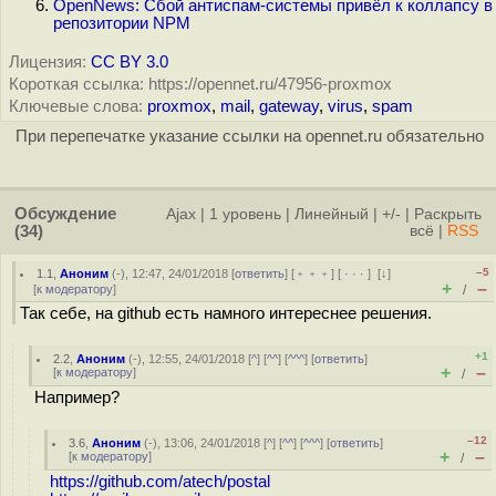
OpenNews: Сбой антиспам-системы привёл к коллапсу в
репозитории NPM
Лицензия:
CC BY 3.0
Короткая ссылка: https://opennet.ru/47956-proxmox
Ключевые слова:
proxmox
,
mail
,
gateway
,
virus
,
spam
При перепечатке указание ссылки на opennet.ru обязательно
Обсуждение
Ajax
|
1 уровень
|
Линейный
|
+/-
|
Раскрыть
(34)
всё
|
RSS
–5
1.1
,
Аноним
(
-
), 12:47, 24/01/2018 [
ответить
] [
﹢﹢﹢
] [
· · ·
]
[
↓
]
+
–
[
к модератору
]
/
Так себе, на github есть намного интереснее решения.
+1
2.2
,
Аноним
(
-
), 12:55, 24/01/2018 [
^
] [
^^
] [
^^^
] [
ответить
]
+
–
[
к модератору
]
/
Например?
–12
3.6
,
Аноним
(
-
), 13:06, 24/01/2018 [
^
] [
^^
] [
^^^
] [
ответить
]
+
–
[
к модератору
]
/
https://github.com/atech/postal