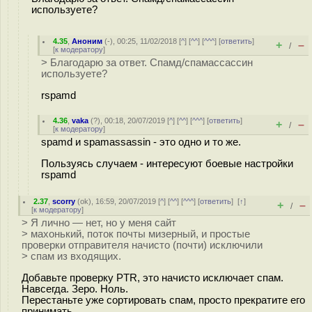
используете?
4.35
,
Аноним
(
-
), 00:25, 11/02/2018 [
^
] [
^^
] [
^^^
] [
ответить
]
+
–
/
[
к модератору
]
> Благодарю за ответ. Спамд/спамассассин
используете?
rspamd
4.36
,
vaka
(
?
), 00:18, 20/07/2019 [
^
] [
^^
] [
^^^
] [
ответить
]
+
–
/
[
к модератору
]
spamd и spamassassin - это одно и то же.
Пользуясь случаем - интересуют боевые настройки
rspamd
2.37
,
scorry
(
ok
), 16:59, 20/07/2019 [
^
] [
^^
] [
^^^
] [
ответить
]
[
↑
]
+
–
/
[
к модератору
]
> Я лично — нет, но у меня сайт
> махонький, поток почты мизерный, и простые
проверки отправителя начисто (почти) исключили
> спам из входящих.
Добавьте проверку PTR, это начисто исключает спам.
Навсегда. Зеро. Ноль.
Перестаньте уже сортировать спам, просто прекратите его
принимать.