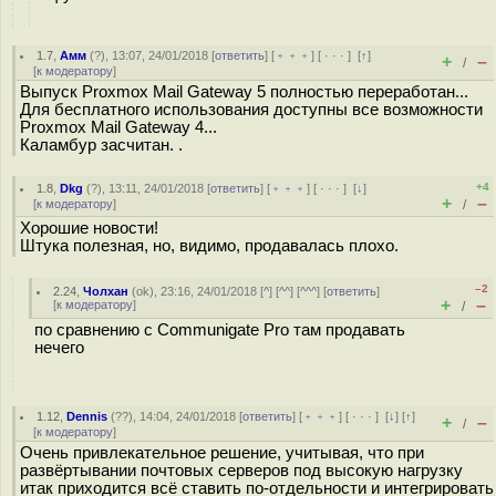
1.7
,
Амм
(
?
), 13:07, 24/01/2018 [
ответить
] [
﹢﹢﹢
] [
· · ·
]
[
↑
]
+
–
/
[
к модератору
]
Выпуск Proxmox Mail Gateway 5 полностью переработан...
Для бесплатного использования доступны все возможности
Proxmox Mail Gateway 4...
Каламбур засчитан. .
+4
1.8
,
Dkg
(
?
), 13:11, 24/01/2018 [
ответить
] [
﹢﹢﹢
] [
· · ·
]
[
↓
]
+
–
[
к модератору
]
/
Хорошие новости!
Штука полезная, но, видимо, продавалась плохо.
–2
2.24
,
Чолхан
(
ok
), 23:16, 24/01/2018 [
^
] [
^^
] [
^^^
] [
ответить
]
+
–
[
к модератору
]
/
по сравнению с Communigate Pro там продавать
нечего
1.12
,
Dennis
(
??
), 14:04, 24/01/2018 [
ответить
] [
﹢﹢﹢
] [
· · ·
]
[
↓
] [
↑
]
+
–
/
[
к модератору
]
Очень привлекательное решение, учитывая, что при
развёртывании почтовых серверов под высокую нагрузку
итак приходится всё ставить по-отдельности и интегрировать