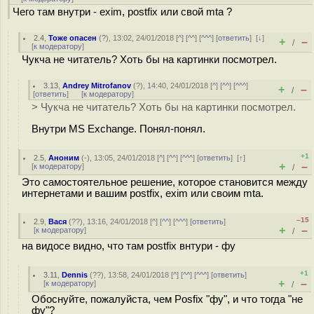
Чего там внутри - exim, postfix или свой mta ?
2.4
,
Тоже опасен
(
?
), 13:02, 24/01/2018 [
^
] [
^^
] [
^^^
] [
ответить
]
[
↓
]
+
–
/
[
к модератору
]
Чукча не читатель? Хоть бы на картинки посмотрел.
3.13
,
Andrey Mitrofanov
(
?
), 14:40, 24/01/2018 [
^
] [
^^
] [
^^^
]
+
–
/
[
ответить
]
[
к модератору
]
> Чукча не читатель? Хоть бы на картинки посмотрел.
Внутри MS Exchange. Понял-понял.
+1
2.5
,
Аноним
(
-
), 13:05, 24/01/2018 [
^
] [
^^
] [
^^^
] [
ответить
]
[
↑
]
+
–
[
к модератору
]
/
Это самостоятельное решение, которое становится между
интернетами и вашим postfix, exim или своим mta.
–15
2.9
,
Вася
(
??
), 13:16, 24/01/2018 [
^
] [
^^
] [
^^^
] [
ответить
]
+
–
[
к модератору
]
/
на видосе видно, что там postfix внтури - фу
+1
3.11
,
Dennis
(
??
), 13:58, 24/01/2018 [
^
] [
^^
] [
^^^
] [
ответить
]
+
–
[
к модератору
]
/
Обоснуйте, пожалуйста, чем Posfix "фу", и что тогда "не
фу"?