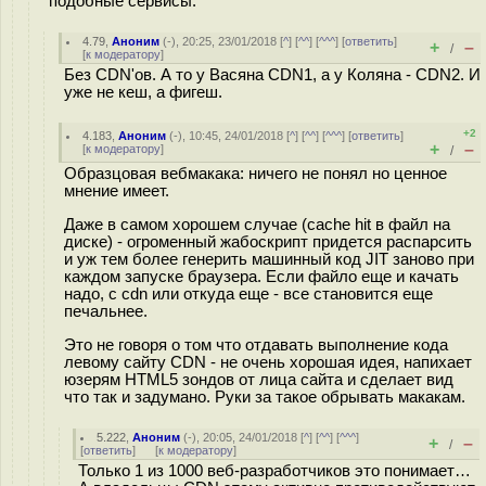
подобные сервисы.
4.79
,
Аноним
(
-
), 20:25, 23/01/2018 [
^
] [
^^
] [
^^^
] [
ответить
]
+
–
/
[
к модератору
]
Без CDN'ов. А то у Васяна CDN1, а у Коляна - CDN2. И
уже не кеш, а фигеш.
+2
4.183
,
Аноним
(
-
), 10:45, 24/01/2018 [
^
] [
^^
] [
^^^
] [
ответить
]
+
–
[
к модератору
]
/
Образцовая вебмакака: ничего не понял но ценное
мнение имеет.
Даже в самом хорошем случае (cache hit в файл на
диске) - огроменный жабоскрипт придется распарсить
и уж тем более генерить машинный код JIT заново при
каждом запуске браузера. Если файло еще и качать
надо, с cdn или откуда еще - все становится еще
печальнее.
Это не говоря о том что отдавать выполнение кода
левому сайту CDN - не очень хорошая идея, напихает
юзерям HTML5 зондов от лица сайта и сделает вид
что так и задумано. Руки за такое обрывать макакам.
5.222
,
Аноним
(
-
), 20:05, 24/01/2018 [
^
] [
^^
] [
^^^
]
+
–
/
[
ответить
]
[
к модератору
]
Только 1 из 1000 веб-разработчиков это понимает…