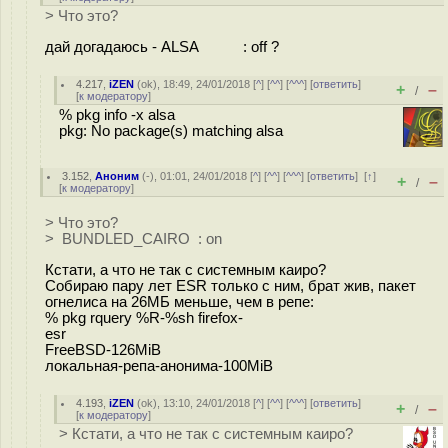
> Что это?
дай догадаюсь - ALSA : off ?
4.217
,
iZEN
(
ok
), 18:49, 24/01/2018 [
^
] [
^^
] [
^^^
] [
ответить
]
+
–
/
[
к модератору
]
% pkg info -x alsa
pkg: No package(s) matching alsa
3.152
,
Аноним
(
-
), 01:01, 24/01/2018 [
^
] [
^^
] [
^^^
] [
ответить
]
[
↑
]
+
–
/
[
к модератору
]
> Что это?
> BUNDLED_CAIRO : on
Кстати, а что не так с системным каиро?
Собираю пару лет ESR только с ним, брат жив, пакет
огнелиса на 26МБ меньше, чем в репе:
% pkg rquery %R-%sh firefox-
esr
FreeBSD-126MiB
локальная-репа-анонима-100MiB
4.193
,
iZEN
(
ok
), 13:10, 24/01/2018 [
^
] [
^^
] [
^^^
] [
ответить
]
+
–
/
[
к модератору
]
> Кстати, а что не так с системным каиро?