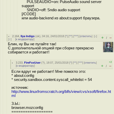
PULSEAUDIO=on: PulseAudio sound server
support
SNDIO=off: Sndio audio support
[/CODE]
или audio-backend из about:support браузера.
2.164
,
Ilya Indigo
(
ok
), 04:16, 24/01/2018 [
^
] [
^^
] [
^^^
] [
ответить
]
[
↓
]
+
–
/
[
↑
] [
к модератору
]
Блин, ну Вы не пугайте так!
С дополнительной опцией при сборке прекрасно
собирается и работает!
+2
3.233
,
FireFoxUser
(
?
), 18:07, 25/01/2018 [
^
] [
^^
] [
^^^
] [
ответить
]
+
–
[
к модератору
]
/
Если вдруг не работает! Мне помогло это:
* about:config
* security.sandbox.content.syscall_whitelist = 54
источник:
http://www.linuxfromscratch.org/blfs/view/cvs/xsoft/firefox.ht
ml
З.Ы.:
browser.mozconfig
==================