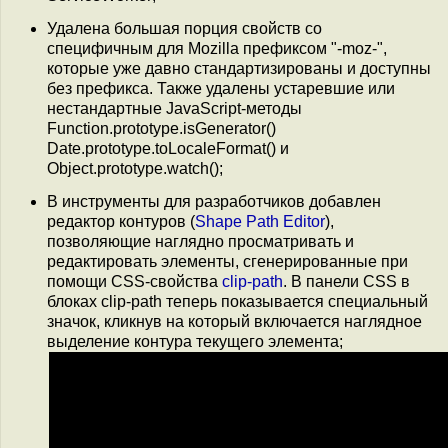
Удалена большая порция свойств со
специфичным для Mozilla префиксом "-moz-",
которые уже давно стандартизированы и доступны
без префикса. Также удалены устаревшие или
нестандартные JavaScript-методы
Function.prototype.isGenerator()
Date.prototype.toLocaleFormat() и
Object.prototype.watch();
В инструменты для разработчиков добавлен
редактор контуров (
Shape Path Editor
),
позволяющие наглядно просматривать и
редактировать элементы, сгенерированные при
помощи CSS-свойства
clip-path
. В панели CSS в
блоках clip-path теперь показывается специальный
значок, кликнув на который включается наглядное
выделение контура текущего элемента;