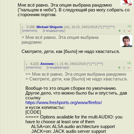
Мне всё равно. Эта опция выбрана рандомно
("пальцем в небо"). В следующий раз могу собрать со
сторонним портом.
+1
5.205
,
Michael Shigorin
(
ok
), 16:23, 24/01/2018 [
^
] [
^^
] [
^^^
]
+
–
[
ответить
]
[
к модератору
]
/
> Мне всё равно. Эта опция выбрана
рандомно
Смотрите, дети, как [было] не надо хвастаться.
+1
6.223
,
Аноним
(
-
), 21:40, 24/01/2018 [
^
] [
^^
] [
^^^
]
+
–
[
ответить
]
[
к модератору
]
/
>> Мне всё равно. Эта опция выбрана рандомно
> Смотрите, дети, как [было] не надо хвастаться.
Вообще-то это опция сборки по умолчанию.
Другое дело, что можно было бы и опустить, дав
ссылку
https://www.freshports.org/www/firefox/
и кусок копипасты:
[CODE]
====> Options available for the multi AUDIO: you
have to choose at least one of them
ALSA=on: ALSA audio architecture support
JACK=on: JACK audio server support