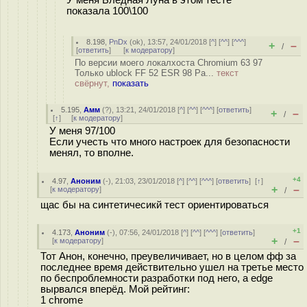
У меня Бледная Луна в этом тесте
показала 100\100
8.198
,
PnDx
(
ok
), 13:57, 24/01/2018 [
^
] [
^^
] [
^^^
]
+
–
/
[
ответить
]
[
к модератору
]
По версии моего локалхоста Chromium 63 97
Только ublock FF 52 ESR 98 Pa...
текст
свёрнут,
показать
5.195
,
Амм
(
?
), 13:21, 24/01/2018 [
^
] [
^^
] [
^^^
] [
ответить
]
+
–
/
[
↑
] [
к модератору
]
У меня 97/100
Если учесть что много настроек для безопасности
менял, то вполне.
+4
4.97
,
Аноним
(
-
), 21:03, 23/01/2018 [
^
] [
^^
] [
^^^
] [
ответить
]
[
↑
]
+
–
[
к модератору
]
/
щас бы на синтетичесикй тест ориентироваться
+1
4.173
,
Аноним
(
-
), 07:56, 24/01/2018 [
^
] [
^^
] [
^^^
] [
ответить
]
+
–
[
к модератору
]
/
Тот Анон, конечно, преувеличивает, но в целом фф за
последнее время действительно ушел на третье место
по беспроблемности разработки под него, а edge
вырвался вперёд. Мой рейтинг:
1 chrome