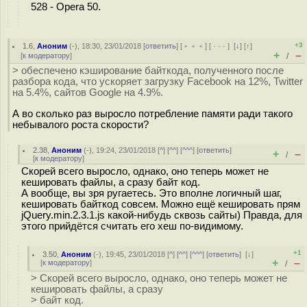
528 - Opera 50.
+3
1.6
,
Аноним
(
-
), 18:30, 23/01/2018 [
ответить
] [
﹢﹢﹢
] [
· · ·
]
[
↓
] [
↑
]
+
–
[
к модератору
]
/
> обеспечено кэширование байткода, полученного после
разбора кода, что ускоряет загрузку Facebook на 12%, Twitter
на 5.4%, сайтов Google на 4.9%.
А во сколько раз выросло потребление памяти ради такого
небывалого роста скорости?
2.38
,
Аноним
(
-
), 19:24, 23/01/2018 [
^
] [
^^
] [
^^^
] [
ответить
]
+
–
/
[
к модератору
]
Скорей всего выросло, однако, оно теперь может не
кешировать файлы, а сразу байт код.
А вообще, вы зря ругаетесь. Это вполне логичный шаг,
кешировать байткод совсем. Можно ещё кешировать прям
jQuery.min.2.3.1.js какой-нибудь сквозь сайты) Правда, для
этого прийдётся считать его хеш по-видимому.
+1
3.50
,
Аноним
(
-
), 19:45, 23/01/2018 [
^
] [
^^
] [
^^^
] [
ответить
]
[
↓
]
+
–
[
к модератору
]
/
> Скорей всего выросло, однако, оно теперь может не
кешировать файлы, а сразу
> байт код.