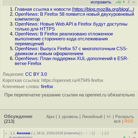
+
–
исправить
/
+46
Главная ссылка к новости (
https://blog.mozilla.org/blog/...
)
OpenNews: В Firefox 58 появится новый двухуровневый
компилятор
OpenNews: Новые Web API в Firefox будут доступны
только для HTTPS
OpenNews: В Firefox реализовано отложенное
выполнение стороннего кода отслеживания
перемещений
OpenNews: Выпуск Firefox 57 с многопоточным CSS-
движком и новым оформлением
OpenNews: План поддержки XUL-дополнений в ESR-
ветке Firefox
Лицензия:
CC BY 3.0
Короткая ссылка: https://opennet.ru/47949-firefox
Ключевые слова:
firefox
При перепечатке указание ссылки на opennet.ru обязательно
Обсуждение
Ajax
|
1 уровень
|
Линейный
|
+/-
|
Раскрыть
(213)
всё
|
RSS
–3
1.1
,
Аноним
(
-
), 18:11, 23/01/2018 [
ответить
] [
﹢﹢﹢
] [
· · ·
]
[
↓
]
+
–
[
к модератору
]
/