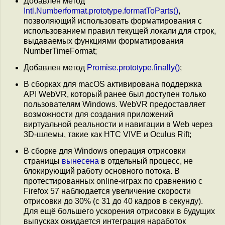
Добавлен метод
Intl.Numberformat.prototype.formatToParts()
,
позволяющий использовать форматирования с
использованием правил текущей локали для строк,
выдаваемых функциями форматирования
NumberTimeFormat;
Добавлен метод
Promise.prototype.finally()
;
В сборках для macOS активирована поддержка
API WebVR, который ранее был доступен только
пользователям Windows. WebVR предоставляет
возможности для создания приложений
виртуальной реальности и навигации в Web через
3D-шлемы, такие как HTC VIVE и Oculus Rift;
В сборке для Windows операция отрисовки
страницы
вынесена
в отдельный процесс, не
блокирующий работу основного потока. В
протестированных online-играх по сравнению с
Firefox 57 наблюдается увеличение скорости
отрисовки до 30% (с 31 до 40 кадров в секунду).
Для ещё большего ускорения отрисовки в будущих
выпусках ожидается интеграция наработок