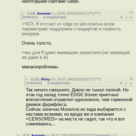
некоторыми сайтами Safari.
+7
5.108
,
Аноним
(
-
), 22:03, 23/01/2018 [
^
] [
^^
] [
^^^
]
+
–
[
ответить
]
[
к модератору
]
/
>ЧСХ, ff отстает от edge по абсолютно всем
параметрам: поддержка стандартов и скорость
рендера
Очень толсто.
>мы для ff даже анимацию запретили (не запрещая
ее даже в ie)
макакопроблемы.
–1
6.218
,
iPony
(
?
), 18:57, 24/01/2018 [
^
] [
^^
] [
^^^
]
+
–
[
ответить
]
[
к модератору
]
/
Так ничего смешного. Давно не тыкал палкой. Но
этак год назад точно EDGE более приятные
впечатления отравлял однозначно, чем тормозной
движок фурифокса.
Сейчас конечно Мозилла из зада выбирается с
настами всякими, но вроде же и компания
<CENSORED> на месте не сидит, так что я вот
сомневаюсь...
4.77
,
Аноним
(
-
), 20:23, 23/01/2018 [
^
] [
^^
] [
^^^
] [
ответить
]
[
↓
]