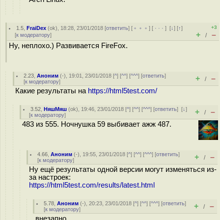
+3
1.5
,
FraiDex
(
ok
), 18:28, 23/01/2018 [
ответить
] [
﹢﹢﹢
] [
· · ·
]
[
↓
] [
↑
]
+
–
[
к модератору
]
/
Ну, неплохо.) Развивается FireFox.
2.23
,
Аноним
(
-
), 19:01, 23/01/2018 [
^
] [
^^
] [
^^^
] [
ответить
]
+
–
/
[
к модератору
]
Какие результаты на
https://html5test.com/
3.52
,
НяшМяш
(
ok
), 19:46, 23/01/2018 [
^
] [
^^
] [
^^^
] [
ответить
]
[
↓
]
+
–
/
[
к модератору
]
483 из 555. Ночнушка 59 выбивает ажж 487.
4.66
,
Аноним
(
-
), 19:55, 23/01/2018 [
^
] [
^^
] [
^^^
] [
ответить
]
+
–
/
[
к модератору
]
Ну ещё результаты одной версии могут изменяться из-
за настроек:
https://html5test.com/results/latest.html
5.78
,
Аноним
(
-
), 20:23, 23/01/2018 [
^
] [
^^
] [
^^^
] [
ответить
]
+
–
/
[
к модератору
]
внезапно