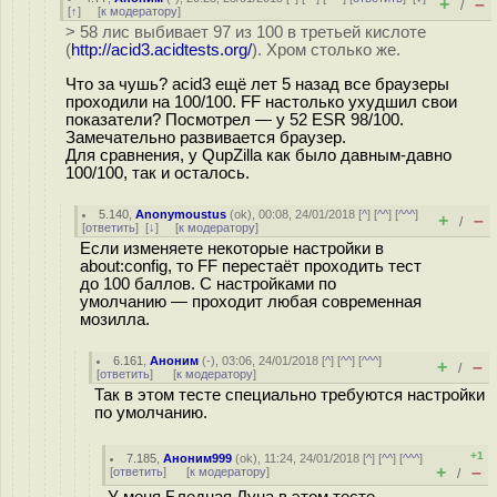
+
–
/
[
↑
] [
к модератору
]
> 58 лис выбивает 97 из 100 в третьей кислоте
(
http://acid3.acidtests.org/
). Хром столько же.
Что за чушь? acid3 ещё лет 5 назад все браузеры
проходили на 100/100. FF настолько ухудшил свои
показатели? Посмотрел — у 52 ESR 98/100.
Замечательно развивается браузер.
Для сравнения, у QupZilla как было давным-давно
100/100, так и осталось.
5.140
,
Anonymoustus
(
ok
), 00:08, 24/01/2018 [
^
] [
^^
] [
^^^
]
+
–
/
[
ответить
]
[
↓
] [
к модератору
]
Если изменяете некоторые настройки в
about:config, то FF перестаёт проходить тест
до 100 баллов. С настройками по
умолчанию — проходит любая современная
мозилла.
6.161
,
Аноним
(
-
), 03:06, 24/01/2018 [
^
] [
^^
] [
^^^
]
+
–
/
[
ответить
]
[
к модератору
]
Так в этом тестe специально требуются настройки
по умолчанию.
+1
7.185
,
Аноним999
(
ok
), 11:24, 24/01/2018 [
^
] [
^^
] [
^^^
]
+
–
[
ответить
]
[
к модератору
]
/