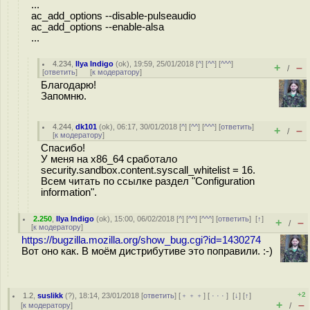
...
ac_add_options --disable-pulseaudio
ac_add_options --enable-alsa
...
4.234
,
Ilya Indigo
(
ok
), 19:59, 25/01/2018 [
^
] [
^^
] [
^^^
]
+
–
/
[
ответить
]
[
к модератору
]
Благодарю!
Запомню.
4.244
,
dk101
(
ok
), 06:17, 30/01/2018 [
^
] [
^^
] [
^^^
] [
ответить
]
+
–
/
[
к модератору
]
Спасибо!
У меня на x86_64 сработало
security.sandbox.content.syscall_whitelist = 16.
Всем читать по ссылке раздел "Configuration
information".
2.250
,
Ilya Indigo
(
ok
), 15:00, 06/02/2018 [
^
] [
^^
] [
^^^
] [
ответить
]
[
↑
]
+
–
/
[
к модератору
]
https://bugzilla.mozilla.org/show_bug.cgi?id=1430274
Вот оно как. В моём дистрибутиве это поправили. :-)
+2
1.2
,
suslikk
(
?
), 18:14, 23/01/2018 [
ответить
] [
﹢﹢﹢
] [
· · ·
]
[
↓
] [
↑
]
+
–
[
к модератору
]
/