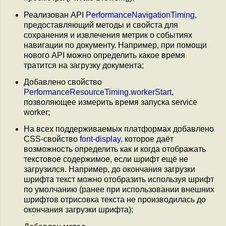
Реализован API
PerformanceNavigationTiming
,
предоставляющий методы и свойста для
сохранения и извлечения метрик о событиях
навигации по документу. Например, при помощи
нового API можно определить какое время
тратится на загрузку документа;
Добавлено свойство
PerformanceResourceTiming.workerStart
,
позволяющее измерить время запуска service
worker;
На всех поддерживаемых платформах добавлено
CSS-свойство
font-display
, которое даёт
возможность определить как и когда отображать
текстовое содержимое, если шрифт ещё не
загрузился. Например, до окончания загрузки
шрифта текст можно отобразить используя шрифт
по умолчанию (ранее при использовании внешних
шрифтов отрисовка текста не производилась до
окончания загрузки шрифта);