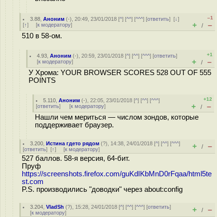
–1
3.88
,
Аноним
(
-
), 20:49, 23/01/2018 [
^
] [
^^
] [
^^^
] [
ответить
]
[
↓
]
+
–
[
↑
] [
к модератору
]
/
510 в 58-ом.
+1
4.93
,
Аноним
(
-
), 20:59, 23/01/2018 [
^
] [
^^
] [
^^^
] [
ответить
]
+
–
[
к модератору
]
/
У Хрома: YOUR BROWSER SCORES 528 OUT OF 555
POINTS
+12
5.110
,
Аноним
(
-
), 22:05, 23/01/2018 [
^
] [
^^
] [
^^^
]
+
–
[
ответить
]
[
к модератору
]
/
Нашли чем мериться — числом зондов, которые
поддерживает браузер.
3.200
,
Истина гдето рядом
(
?
), 14:38, 24/01/2018 [
^
] [
^^
] [
^^^
]
+
–
/
[
ответить
]
[
↑
] [
к модератору
]
527 баллов. 58-я версия, 64-бит.
Пруф
https://screenshots.firefox.com/guKdIKbMnD0rFqaa/html5te
st.com
P.S. производились "доводки" через about:config
3.204
,
VladSh
(
?
), 15:28, 24/01/2018 [
^
] [
^^
] [
^^^
] [
ответить
]
+
–
/
[
к модератору
]