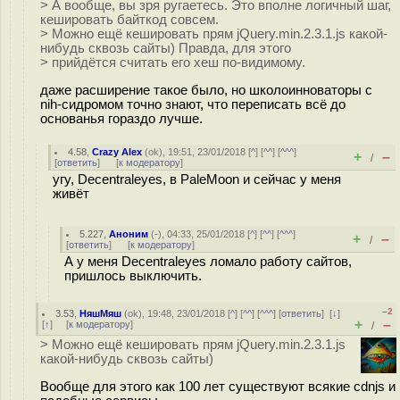
> А вообще, вы зря ругаетесь. Это вполне логичный шаг,
кешировать байткод совсем.
> Можно ещё кешировать прям jQuery.min.2.3.1.js какой-
нибудь сквозь сайты) Правда, для этого
> прийдётся считать его хеш по-видимому.
даже расширение такое было, но школоинноваторы с
nih-сидромом точно знают, что переписать всё до
основанья гораздо лучше.
4.58
,
Crazy Alex
(
ok
), 19:51, 23/01/2018 [
^
] [
^^
] [
^^^
]
+
–
/
[
ответить
]
[
к модератору
]
угу, Decentraleyes, в PaleMoon и сейчас у меня
живёт
5.227
,
Аноним
(
-
), 04:33, 25/01/2018 [
^
] [
^^
] [
^^^
]
+
–
/
[
ответить
]
[
к модератору
]
А у меня Decentraleyes ломало работу сайтов,
пришлось выключить.
–2
3.53
,
НяшМяш
(
ok
), 19:48, 23/01/2018 [
^
] [
^^
] [
^^^
] [
ответить
]
[
↓
]
+
–
[
↑
] [
к модератору
]
/
> Можно ещё кешировать прям jQuery.min.2.3.1.js
какой-нибудь сквозь сайты)
Вообще для этого как 100 лет существуют всякие cdnjs и