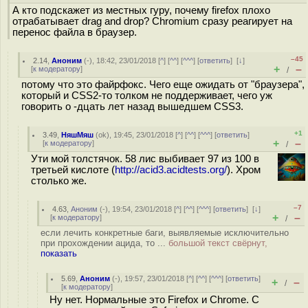
А кто подскажет из местных гуру, почему firefox плохо
отрабатывает drag and drop? Chromium сразу реагирует на
перенос файла в браузер.
–45
2.14
,
Аноним
(
-
), 18:42, 23/01/2018 [
^
] [
^^
] [
^^^
] [
ответить
]
[
↓
]
+
–
[
к модератору
]
/
потому что это файрфокс. Чего еще ожидать от "браузера",
который и CSS2-то толком не поддерживает, чего уж
говорить о -дцать лет назад вышедшем CSS3.
+1
3.49
,
НяшМяш
(
ok
), 19:45, 23/01/2018 [
^
] [
^^
] [
^^^
] [
ответить
]
+
–
[
к модератору
]
/
Ути мой толстячок. 58 лис выбивает 97 из 100 в
третьей кислоте (
http://acid3.acidtests.org/
). Хром
столько же.
–7
4.63
,
Аноним
(
-
), 19:54, 23/01/2018 [
^
] [
^^
] [
^^^
] [
ответить
]
[
↓
]
+
–
[
к модератору
]
/
если лечить конкретные баги, выявляемые исключительно
при прохождении ацида, то ...
большой текст свёрнут,
показать
5.69
,
Аноним
(
-
), 19:57, 23/01/2018 [
^
] [
^^
] [
^^^
] [
ответить
]
+
–
/
[
к модератору
]
Ну нет. Нормальные это Firefox и Chrome. С