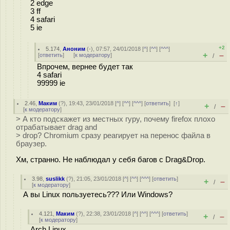
2 edge
3 ff
4 safari
5 ie
+2
5.174
,
Аноним
(
-
), 07:57, 24/01/2018 [
^
] [
^^
] [
^^^
]
+
–
[
ответить
]
[
к модератору
]
/
Впрочем, вернее будет так
4 safari
99999 ie
2.46
,
Маким
(
?
), 19:43, 23/01/2018 [
^
] [
^^
] [
^^^
] [
ответить
]
[
↑
]
+
–
/
[
к модератору
]
> А кто подскажет из местных гуру, почему firefox плохо
отрабатывает drag and
> drop? Chromium сразу реагирует на перенос файла в
браузер.
Хм, странно. Не наблюдал у себя багов с Drag&Drop.
3.98
,
suslikk
(
?
), 21:05, 23/01/2018 [
^
] [
^^
] [
^^^
] [
ответить
]
+
–
/
[
к модератору
]
А вы Linux пользуетесь??? Или Windows?
4.121
,
Маким
(
?
), 22:38, 23/01/2018 [
^
] [
^^
] [
^^^
] [
ответить
]
+
–
/
[
к модератору
]
Arch Linux.