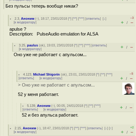
Без пульсы теперь вообще никак?
–3
2.3
,
Аноним
(
-
), 18:17, 23/01/2018 [
^
] [
^^
] [
^^^
] [
ответить
]
[
↓
]
+
–
[
к модератору
]
/
apulse ?
Description: PulseAudio emulation for ALSA
3.25
,
paulus
(
ok
), 19:03, 23/01/2018 [
^
] [
^^
] [
^^^
] [
ответить
]
+
–
/
[
к модератору
]
Оно уже не работает с апульсом...
–5
4.123
,
Michael Shigorin
(
ok
), 23:01, 23/01/2018 [
^
] [
^^
] [
^^^
]
+
–
[
ответить
]
[
к модератору
]
/
> Оно уже не работает с апульсом...
52 у меня работает.
5.139
,
Аноним
(
-
), 00:05, 24/01/2018 [
^
] [
^^
] [
^^^
]
+
–
/
[
ответить
]
[
к модератору
]
52 и без апульса работает.
+2
2.15
,
Аноним
(
-
), 18:47, 23/01/2018 [
^
] [
^^
] [
^^^
] [
ответить
]
[
↓
] [
↑
]
+
–
[
к модератору
]
/