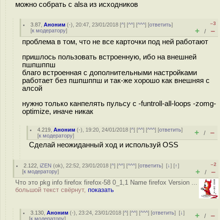
можно собрать с alsa из исходников
–3
3.87
,
Аноним
(
-
), 20:47, 23/01/2018 [
^
] [
^^
] [
^^^
] [
ответить
]
+
–
[
к модератору
]
/
проблема в том, что не все карточки под ней работают
пришлось пользовать встроенную, ибо на внешней
пшпшппш
благо встроенная с дополнительными настройками
работает без пшпшппш и так-же хорошо как внешняя с
алсой
нужно только канпелять пульсу с -funtroll-all-loops -zomg-
optimize, иначе никак
4.219
,
Аноним
(
-
), 19:20, 24/01/2018 [
^
] [
^^
] [
^^^
] [
ответить
]
+
–
/
[
к модератору
]
Сделай неожиданный ход и используй OSS
–2
2.122
,
iZEN
(
ok
), 22:52, 23/01/2018 [
^
] [
^^
] [
^^^
] [
ответить
]
[
↓
] [
↑
]
+
–
[
к модератору
]
/
Что это pkg info firefox firefox-58 0_1,1 Name firefox Version ...
большой текст свёрнут,
показать
3.130
,
Аноним
(
-
), 23:24, 23/01/2018 [
^
] [
^^
] [
^^^
] [
ответить
]
[
↓
]
+
–
/
[
к модератору
]