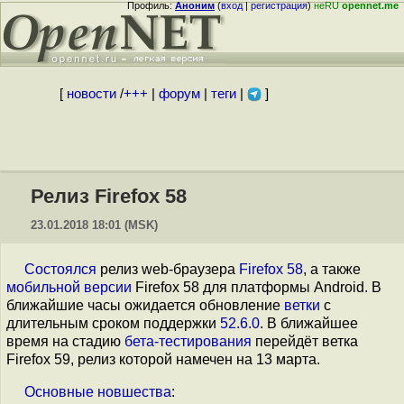
Профиль:
Аноним
(
вход
|
регистрация
)
неRU
opennet.me
[
новости
/
+++
|
форум
|
теги
|
]
Релиз Firefox 58
23.01.2018 18:01 (MSK)
Состоялся
релиз web-браузера
Firefox 58
, а также
мобильной версии
Firefox 58 для платформы Android. В
ближайшие часы ожидается обновление
ветки
с
длительным сроком поддержки
52.6.0
. В ближайшее
время на стадию
бета-тестирования
перейдёт ветка
Firefox 59, релиз которой намечен на 13 марта.
Основные
новшества
: