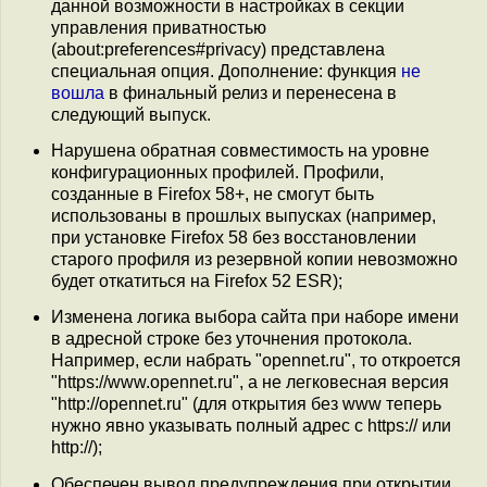
данной возможности в настройках в секции
управления приватностью
(about:preferences#privacy) представлена
специальная опция. Дополнение: функция
не
вошла
в финальный релиз и перенесена в
следующий выпуск.
Нарушена обратная совместимость на уровне
конфигурационных профилей. Профили,
созданные в Firefox 58+, не смогут быть
использованы в прошлых выпусках (например,
при установке Firefox 58 без восстановлении
старого профиля из резервной копии невозможно
будет откатиться на Firefox 52 ESR);
Изменена логика выбора сайта при наборе имени
в адресной строке без уточнения протокола.
Например, если набрать "opennet.ru", то откроется
"https://www.opennet.ru", а не легковесная версия
"http://opennet.ru" (для открытия без www теперь
нужно явно указывать полный адрес с https:// или
http://);
Обеспечен вывод предупреждения при открытии