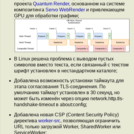
проекта
Quantum Render
, основанном на системе
композитинга
Servo WebRender
и привлекающем
GPU для обработки графики;
В Linux решена проблема с выводом пустых
символов вместо текста, если связанный с текстом
шрифт установлен в нестандартном каталоге;
Добавлена возможность установки таймаута для
этапа согласования TLS-соединения. По
умолчанию таймаут установлен в 30 секунд, но
может быть изменён через опцию network.http.tls-
handshake-timeout в about:config;
Добавлена новая CSP (Content Security Policy)
директива
worker-src
, позволяющая ограничить
URL только загрузкой Worker, SharedWorker или
ServiceWorker;