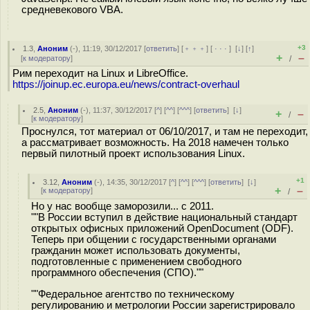
средневекового VBA.
+3
1.3
,
Аноним
(
-
), 11:19, 30/12/2017 [
ответить
] [
﹢﹢﹢
] [
· · ·
]
[
↓
] [
↑
]
+
–
[
к модератору
]
/
Рим переходит на Linux и LibreOffice.
https://joinup.ec.europa.eu/news/contract-overhaul
2.5
,
Аноним
(
-
), 11:37, 30/12/2017 [
^
] [
^^
] [
^^^
] [
ответить
]
[
↓
]
+
–
/
[
к модератору
]
Проснулся, тот материал от 06/10/2017, и там не переходит,
а рассматривает возможность. На 2018 намечен только
первый пилотный проект использования Linux.
+1
3.12
,
Аноним
(
-
), 14:35, 30/12/2017 [
^
] [
^^
] [
^^^
] [
ответить
]
[
↓
]
+
–
[
к модератору
]
/
Но у нас вообще заморозили... с 2011.
""В России вступил в действие национальный стандарт
открытых офисных приложений OpenDocument (ODF).
Теперь при общении с государственными органами
гражданин может использовать документы,
подготовленные с применением свободного
программного обеспечения (СПО).""
""Федеральное агентство по техническому
регулированию и метрологии России зарегистрировало