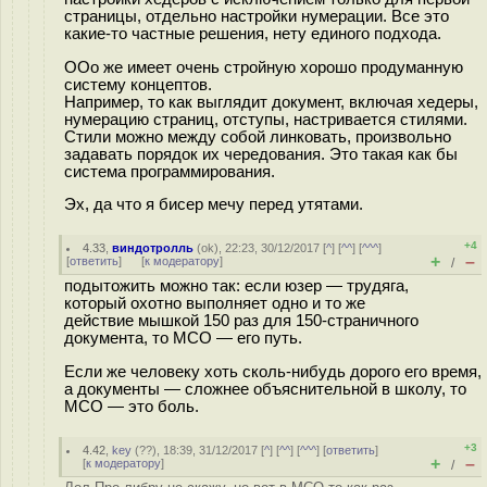
страницы, отдельно настройки нумерации. Все это
какие-то частные решения, нету единого подхода.
ООо же имеет очень стройную хорошо продуманную
систему концептов.
Например, то как выглядит документ, включая хедеры,
нумерацию страниц, отступы, настривается стилями.
Стили можно между собой линковать, произвольно
задавать порядок их чередования. Это такая как бы
система программирования.
Эх, да что я бисер мечу перед утятами.
+4
4.33
,
виндотролль
(
ok
), 22:23, 30/12/2017 [
^
] [
^^
] [
^^^
]
+
–
[
ответить
]
[
к модератору
]
/
подытожить можно так: если юзер — трудяга,
который охотно выполняет одно и то же
действие мышкой 150 раз для 150-страничного
документа, то МСО — его путь.
Если же человеку хоть сколь-нибудь дорого его время,
а документы — сложнее объяснительной в школу, то
МСО — это боль.
+3
4.42
,
key
(
??
), 18:39, 31/12/2017 [
^
] [
^^
] [
^^^
] [
ответить
]
+
–
[
к модератору
]
/