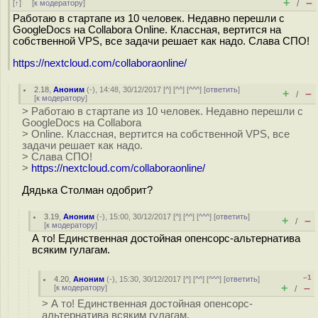
+
–
[
↑
] [
к модератору
]
/
Работаю в стартапе из 10 человек. Недавно перешли с
GoogleDocs на Collabora Online. Классная, вертится на
собственной VPS, все задачи решает как надо. Слава СПО!
https://nextcloud.com/collaboraonline/
2.18
,
Аноним
(
-
), 14:48, 30/12/2017 [
^
] [
^^
] [
^^^
] [
ответить
]
+
–
/
[
к модератору
]
> Работаю в стартапе из 10 человек. Недавно перешли с
GoogleDocs на Collabora
> Online. Классная, вертится на собственной VPS, все
задачи решает как надо.
> Слава СПО!
>
https://nextcloud.com/collaboraonline/
Дядька Столман одобрит?
3.19
,
Аноним
(
-
), 15:00, 30/12/2017 [
^
] [
^^
] [
^^^
] [
ответить
]
+
–
/
[
к модератору
]
А то! Единственная достойная опенсорс-альтернатива
всяким гулагам.
–1
4.20
,
Аноним
(
-
), 15:30, 30/12/2017 [
^
] [
^^
] [
^^^
] [
ответить
]
+
–
[
к модератору
]
/
> А то! Единственная достойная опенсорс-
альтернатива всяким гулагам.