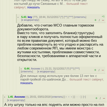
Лол Про либру не скажу, но вот в МСО то как раз
костылей до кучи Связанные с М...
большой текст
свёрнут,
показать
+1
5.43
,
key
(
??
), 18:44, 31/12/2017 [
^
] [
^^
] [
^^^
] [
ответить
]
+
–
[
к модератору
]
/
Добавлю, что считаю МСО главным тормозом
документооборота.
Вместо того, что заполнять бланки(структуры)
в пару кликов и получать полностью оформленный
по всем правилам документ, который можно без
проблем конвертнуть во что угодно и распарсить на
любом современном ЯП, мы имеем монстра с
жуткими костылями, проблемами совместимости,
безопасности, требованиями к аппаратной части и
открытости.
6.44
,
Аноним
(
-
), 21:21, 31/12/2017 [
^
] [
^^
] [
^^^
]
+
–
/
[
ответить
]
[
к модератору
]
Для личных нужд использую уже более 13 лет tex с
парой-тройкой сls-шаблонов До...
большой текст свёрнут,
показать
1.45
,
Аноним
(
-
), 20:01, 03/01/2018 [
ответить
] [
﹢﹢﹢
] [
· · ·
]
[
↑
]
+
–
/
[
к модератору
]
А эту штуку только на впс поднять или можно просто на пхп