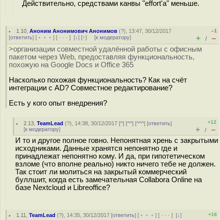
Действительно, средствами канвы "effort'а" меньше.
1.10
,
Аноним Анонимович Анонимов
(
?
), 13:47, 30/12/2017
–1
+
–
[
ответить
] [
﹢﹢﹢
] [
· · ·
]
[
↓
] [
↑
] [
к модератору
]
/
>организации совместной удалённой работы с офисным
пакетом через Web, предоставляя функциональность,
похожую на Google Docs и Office 365
Насколько похожая функциональность? Как на счёт
интеграции с AD? Совместное редактирование?
Есть у кого опыт внедрения?
+12
2.13
,
TeamLead
(
?
), 14:38, 30/12/2017 [
^
] [
^^
] [
^^^
] [
ответить
]
+
–
[
к модератору
]
/
И то и другое полное гoвно. Непонятная хрень с закрытыми
исходниками. Данные хранятся непонятно где и
принадлежат непонятно кому. И да, при гипотетическом
взломе (что вполне реально) никто ничего тебе не должен.
Так стоит ли молиться на закрытый коммерческий
буллшит, когда есть замечательная Collabora Online на
базе Nextcloud и Libreoffice?
+16
1.11
,
TeamLead
(
?
), 14:35, 30/12/2017 [
ответить
] [
﹢﹢﹢
] [
· · ·
]
[
↓
]