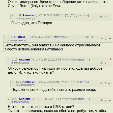
О как, модеры потёрли моё сообщение где я написал что
City of Rome (Italy) это не Рим.
3.34
,
Аноним
(
-
), 22:36, 30/12/2017 [
^
] [
^^
] [
^^^
] [
ответить
]
+
–
/
[
к модератору
]
Очевидно, что Таганрог.
1.8
,
Аноним
(
-
), 13:06, 30/12/2017 [
ответить
] [
﹢﹢﹢
] [
· · ·
]
[
↓
] [
↑
]
+
–
/
[
к модератору
]
Бить-колотить, они виджеты на канвасе отрисовывают
вместо использования нативных!
–1
2.17
,
Аноним
(
-
), 14:44, 30/12/2017 [
^
] [
^^
] [
^^^
] [
ответить
]
[
↓
]
+
–
[
к модератору
]
/
Открой баг-репорт, напиши им про это, сделай доброе
дело. Или только поныть?
3.21
,
Аноним
(
-
), 16:03, 30/12/2017 [
^
] [
^^
] [
^^^
] [
ответить
]
+
–
/
[
к модератору
]
Подстегивать и подстебывать это разные вещи.
2.22
,
Аноним
(
-
), 16:15, 30/12/2017 [
^
] [
^^
] [
^^^
] [
ответить
]
[
↑
]
+
–
/
[
к модератору
]
Нативные - это вёрстка и CSS-стили?
Ты хоть понимаешь, сколько effort'а потребуется, чтобы