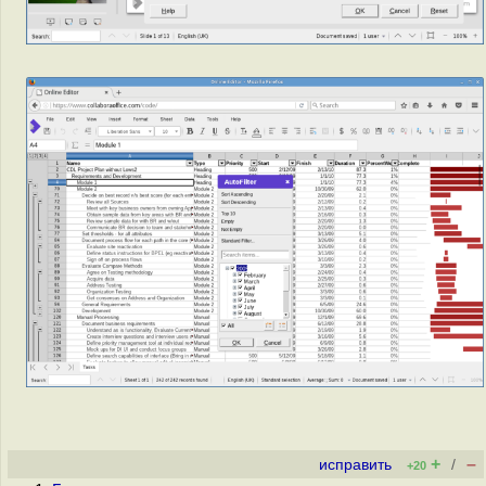
+
–
исправить
/
+20