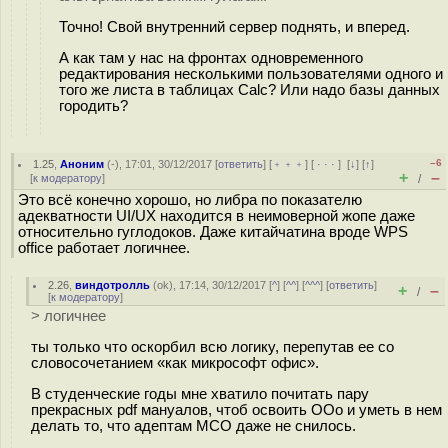
Точно! Свой внутренний сервер поднять, и вперед.
А как там у нас на фронтах одновременного
редактирования несколькими пользователями одного и
того же листа в таблицах Calc? Или надо базы данных
городить?
–6
1.25
,
Аноним
(
-
), 17:01, 30/12/2017 [
ответить
] [
﹢﹢﹢
] [
· · ·
]
[
↓
] [
↑
]
+
–
[
к модератору
]
/
Это всё конечно хорошо, но либра по показателю
адекватности UI/UX находится в неимоверной жопе даже
относительно гуглодоков. Даже китайчатина вроде WPS
office работает логичнее.
2.26
,
виндотролль
(
ok
), 17:14, 30/12/2017 [
^
] [
^^
] [
^^^
] [
ответить
]
+
–
/
[
к модератору
]
> логичнее
ты только что оскорбил всю логику, перепутав ее со
словосочетанием «как микрософт офис».
В студенческие годы мне хватило почитать пару
прекрасных pdf мануалов, чтоб освоить ООо и уметь в нем
делать то, что адептам МСО даже не снилось.