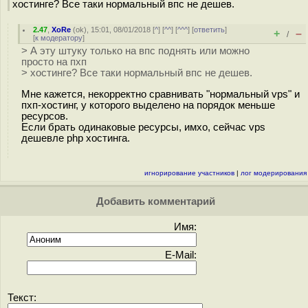
хостинге? Все таки нормальный впс не дешев.
2.47
,
XoRe
(
ok
), 15:01, 08/01/2018 [
^
] [
^^
] [
^^^
] [
ответить
]
+
–
/
[
к модератору
]
> А эту штуку только на впс поднять или можно
просто на пхп
> хостинге? Все таки нормальный впс не дешев.
Мне кажется, некорректно сравнивать "нормальный vps" и
пхп-хостинг, у которого выделено на порядок меньше
ресурсов.
Если брать одинаковые ресурсы, имхо, сейчас vps
дешевле php хостинга.
игнорирование участников
|
лог модерирования
Добавить комментарий
Имя:
E-Mail:
Текст: