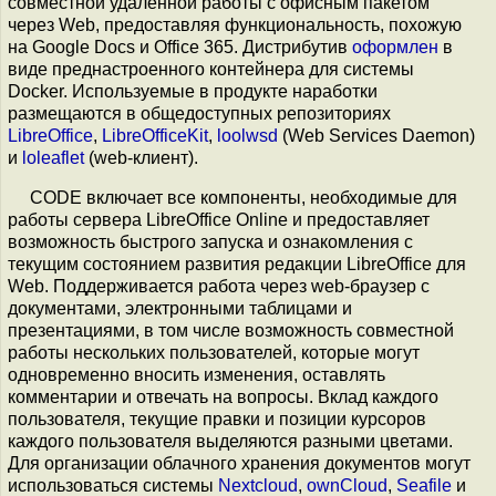
совместной удалённой работы с офисным пакетом
через Web, предоставляя функциональность, похожую
на Google Docs и Office 365. Дистрибутив
оформлен
в
виде преднастроенного контейнера для системы
Docker. Используемые в продукте наработки
размещаются в общедоступных репозиториях
LibreOffice
,
LibreOfficeKit
,
loolwsd
(Web Services Daemon)
и
loleaflet
(web-клиент).
CODE включает все компоненты, необходимые для
работы сервера LibreOffice Online и предоставляет
возможность быстрого запуска и ознакомления с
текущим состоянием развития редакции LibreOffice для
Web. Поддерживается работа через web-браузер с
документами, электронными таблицами и
презентациями, в том числе возможность совместной
работы нескольких пользователей, которые могут
одновременно вносить изменения, оставлять
комментарии и отвечать на вопросы. Вклад каждого
пользователя, текущие правки и позиции курсоров
каждого пользователя выделяются разными цветами.
Для организации облачного хранения документов могут
использоваться системы
Nextcloud
,
ownCloud
,
Seafile
и