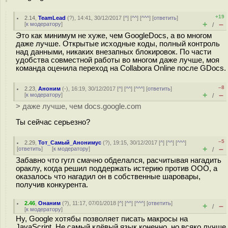
+19
2.14
,
TeamLead
(
?
), 14:41, 30/12/2017 [
^
] [
^^
] [
^^^
] [
ответить
]
+
–
[
к модератору
]
/
Это как минимум не хуже, чем GoogleDocs, а во многом
даже лучше. Открытые исходные коды, полный контроль
над данными, никаких внезапных блокировок. По части
удобства совместной работы во многом даже лучше, моя
команда оценила переход на Collabora Online после GDocs.
–8
2.23
,
Аноним
(
-
), 16:19, 30/12/2017 [
^
] [
^^
] [
^^^
] [
ответить
]
+
–
[
к модератору
]
/
> даже лучше, чем docs.google.com
Ты сейчас серьезно?
–5
2.29
,
Тот_Самый_Анонимус
(
?
), 19:15, 30/12/2017 [
^
] [
^^
] [
^^^
]
+
–
[
ответить
]
[
к модератору
]
/
Забавно что гугл смачно обделался, расчитывая нагадить
ораклу, когда решил поддержать истерию против OOO, а
оказалось что нагадил он в собственные шаровары,
получив конкурента.
2.46
,
Онаним
(
?
), 11:17, 07/01/2018 [
^
] [
^^
] [
^^^
] [
ответить
]
+
–
/
[
к модератору
]
Ну, Google хотябы позволяет писать макросы на
JavaScript. Не самый клёвый язык конечно, но всяко лучше