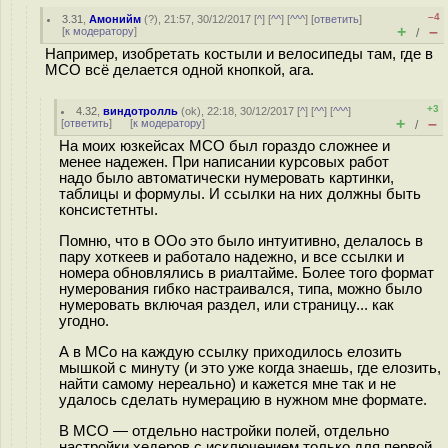
–4
3.31
,
Амонийм
(
?
), 21:57, 30/12/2017 [
^
] [
^^
] [
^^^
] [
ответить
]
+
–
[
к модератору
]
/
Например, изобретать костыли и велосипеды там, где в
МСО всё делается одной кнопкой, ага.
+3
4.32
,
виндотролль
(
ok
), 22:18, 30/12/2017 [
^
] [
^^
] [
^^^
]
+
–
[
ответить
]
[
к модератору
]
/
На моих юзкейсах МСО был гораздо сложнее и
менее надежен. При написании курсовых работ
надо было автоматически нумеровать картинки,
таблицы и формулы. И ссылки на них должны быть
консистетнты.
Помню, что в ООо это было интуитивно, делалось в
пару хоткеев и работало надежно, и все ссылки и
номера обновлялись в риалтайме. Более того формат
нумерования гибко настраивался, типа, можно было
нумеровать включая раздел, или страницу... как
угодно.
А в МСо на каждую ссылку приходилось елозить
мышкой с минуту (и это уже когда знаешь, где елозить,
найти самому нереально) и кажется мне так и не
удалось сделать нумерацию в нужном мне формате.
В МСО — отдельно настройки полей, отдельно
настройки хедеров с исключением только для первой