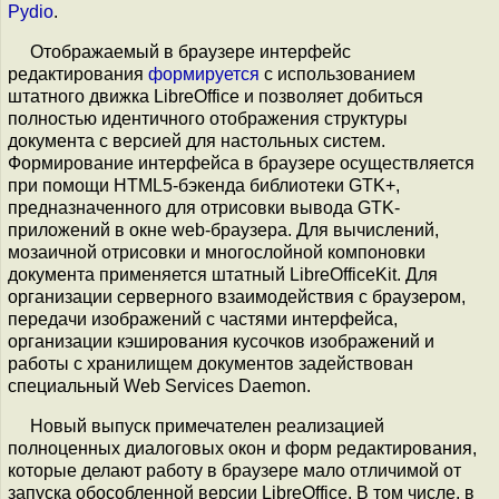
Pydio
.
Отображаемый в браузере интерфейс
редактирования
формируется
с использованием
штатного движка LibreOffice и позволяет добиться
полностью идентичного отображения структуры
документа с версией для настольных систем.
Формирование интерфейса в браузере осуществляется
при помощи HTML5-бэкенда библиотеки GTK+,
предназначенного для отрисовки вывода GTK-
приложений в окне web-браузера. Для вычислений,
мозаичной отрисовки и многослойной компоновки
документа применяется штатный LibreOfficeKit. Для
организации серверного взаимодействия с браузером,
передачи изображений с частями интерфейса,
организации кэширования кусочков изображений и
работы с хранилищем документов задействован
специальный Web Services Daemon.
Новый выпуск примечателен реализацией
полноценных диалоговых окон и форм редактирования,
которые делают работу в браузере мало отличимой от
запуска обособленной версии LibreOffice. В том числе, в