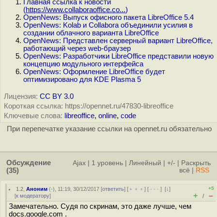
Главная ссылка к новости
(
https://www.collaboraoffice.co...
)
OpenNews: Выпуск офисного пакета LibreOffice 5.4
OpenNews: Kolab и Collabora объединили усилия в
создании облачного варианта LibreOffice
OpenNews: Представлен серверный вариант LibreOffice,
работающий через web-браузер
OpenNews: Разработчики LibreOffice представили новую
концепцию модульного интерфейса
OpenNews: Оформление LibreOffice будет
оптимизировано для KDE Plasma 5
Лицензия:
CC BY 3.0
Короткая ссылка: https://opennet.ru/47830-libreoffice
Ключевые слова:
libreoffice
,
online
,
code
При перепечатке указание ссылки на opennet.ru обязательно
Обсуждение
Ajax
|
1 уровень
|
Линейный
|
+/-
|
Раскрыть
(35)
всё
|
RSS
+5
1.2
,
Аноним
(
-
), 11:19, 30/12/2017 [
ответить
] [
﹢﹢﹢
] [
· · ·
]
[
↓
]
+
–
[
к модератору
]
/
Замечательно. Судя по скринам, это даже лучше, чем
docs.google.com .