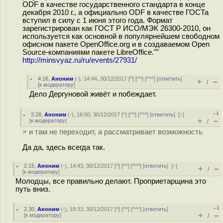
ODF в качестве государственного стандарта в конце
декабря 2010 г., а официально ODF в качестве ГОСТа
вступил в силу с 1 июня этого года. Формат
зарегистрирован как ГОСТ Р ИСО/МЭК 26300-2010, он
используется как основной в популярнейшем свободном
офисном пакете OpenOffice.org и в создаваемом Open
Source-компаниями пакете LibreOffice.""
http://minsvyaz.ru/ru/events/27931/
4.16
,
Аноним
(
-
), 14:44, 30/12/2017 [
^
] [
^^
] [
^^^
] [
ответить
]
+
–
/
[
к модератору
]
Дело Дергуновой живёт и побеждает.
–1
3.28
,
Аноним
(
-
), 18:50, 30/12/2017 [
^
] [
^^
] [
^^^
] [
ответить
]
[
↑
]
+
–
[
к модератору
]
/
> и там не переходит, а рассматривает возможность
Да да, здесь всегда так.
2.15
,
Аноним
(
-
), 14:43, 30/12/2017 [
^
] [
^^
] [
^^^
] [
ответить
]
[
↑
]
+
–
/
[
к модератору
]
Молодцы, все правильно делают. Проприетарщина это
путь вниз.
–1
2.30
,
Аноним
(
-
), 19:33, 30/12/2017 [
^
] [
^^
] [
^^^
] [
ответить
]
+
–
[
к модератору
]
/