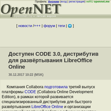
Профиль:
Аноним
(
вход
|
регистрация
)
неRU
opennet.me
[
новости
/
+++
|
форум
|
теги
|
]
Доступен CODE 3.0, дистрибутив
для развёртывания LibreOffice
Online
30.12.2017 10:22 (MSK)
Компания Collabora
подготовила
третий выпуск
платформы
CODE
(Collabora Online Development
Edition), в рамках которой развивается
специализированный дистрибутив для быстрого
развёртывания
LibreOffice Online
и организации