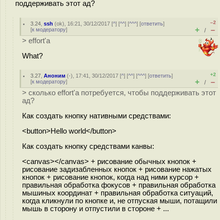
поддерживать этот ад?
–2
3.24
,
ssh
(
ok
), 16:21, 30/12/2017 [
^
] [
^^
] [
^^^
] [
ответить
]
+
–
[
к модератору
]
/
> effort'а
What?
+2
3.27
,
Аноним
(
-
), 17:41, 30/12/2017 [
^
] [
^^
] [
^^^
] [
ответить
]
+
–
[
к модератору
]
/
> сколько effort'а потребуется, чтобы поддерживать этот
ад?
Как создать кнопку нативными средствами:
<button>Hello world</button>
Как создать кнопку средствами канвы:
<canvas></canvas> + рисование обычных кнопок +
рисование задизабленных кнопок + рисование нажатых
кнопок + рисование кнопок, когда над ними курсор +
правильная обработка фокусов + правильная обработка
мышиных координат + правильная обработка ситуаций,
когда кликнули по кнопке и, не отпуская мыши, потащили
мышь в сторону и отпустили в стороне + ...