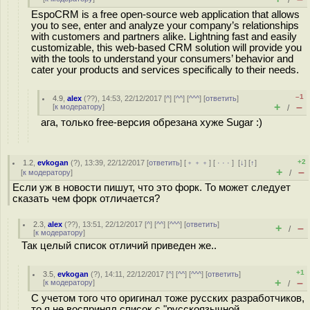
/
EspoCRM is a free open-source web application that allows
you to see, enter and analyze your company’s relationships
with customers and partners alike. Lightning fast and easily
customizable, this web-based CRM solution will provide you
with the tools to understand your consumers’ behavior and
cater your products and services specifically to their needs.
–1
4.9
,
alex
(
??
), 14:53, 22/12/2017 [
^
] [
^^
] [
^^^
] [
ответить
]
+
–
[
к модератору
]
/
ага, только free-версия обрезана хуже Sugar :)
+2
1.2
,
evkogan
(
?
), 13:39, 22/12/2017 [
ответить
] [
﹢﹢﹢
] [
· · ·
]
[
↓
] [
↑
]
+
–
[
к модератору
]
/
Если уж в новости пишут, что это форк. То может следует
сказать чем форк отличается?
2.3
,
alex
(
??
), 13:51, 22/12/2017 [
^
] [
^^
] [
^^^
] [
ответить
]
+
–
/
[
к модератору
]
Так целый список отличий приведен же..
+1
3.5
,
evkogan
(
?
), 14:11, 22/12/2017 [
^
] [
^^
] [
^^^
] [
ответить
]
+
–
[
к модератору
]
/
С учетом того что оригинал тоже русских разработчиков,
то я не воспринял список с "русскоязычной