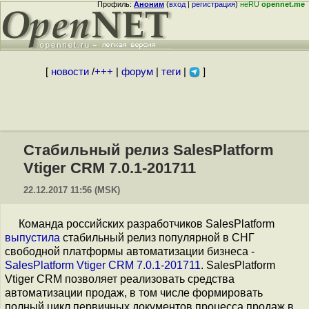
Профиль:
Аноним
(
вход
|
регистрация
)
неRU
opennet.me
[
новости
/
+++
|
форум
|
теги
|
]
Стабильный релиз SalesPlatform
Vtiger CRM 7.0.1-201711
22.12.2017 11:56 (MSK)
Команда российских разработчиков SalesPlatform
выпустила
стабильный релиз популярной в СНГ
свободной платформы автоматизации бизнеса -
SalesPlatform Vtiger CRM 7.0.1-201711
. SalesPlatform
Vtiger CRM позволяет реализовать средства
автоматизации продаж, в том числе формировать
полный цикл первичных документов процесса продаж в