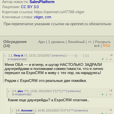
Автор новости:
SalesPlatform
Лицензия:
CC BY 3.0
Короткая ссылка: https://opennet.ru/47788-vtiger
Ключевые слова:
vtiger
,
crm
При перепечатке указание ссылки на opennet.ru обязательно
Обсуждение
Ajax
|
1 уровень
|
Линейный
|
+/-
|
Раскрыть
(14)
всё
|
RSS
–3
1.1
,
Петр А
(
?
), 13:22, 22/12/2017 [
ответить
] [
﹢﹢﹢
] [
· · ·
]
[
↓
]
+
–
[
к модератору
]
/
Меня ОБА — и втигер, и шугар НАСТОЛЬКО ЗАДРАЛИ
даунгрейдами и поломками совместимости, что я лично
перешел на EspoCRM и живу с тех пор, на нарадуюсь!
Рядом с EspoCRM это реальные две помойки.
–2
2.4
,
alex
(
??
), 13:55, 22/12/2017 [
^
] [
^^
] [
^^^
] [
ответить
]
+
–
[
к модератору
]
/
Какие еще даунгрейды? а EspoCRM платная..
–1
3.8
,
Аноним
(
-
), 14:40, 22/12/2017 [
^
] [
^^
] [
^^^
] [
ответить
]
+
–
[
к модератору
]