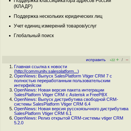
Поддержка классификатора адресов России
(КЛАДР)
Поддержка нескольких юридических лиц
Учет единиц измерений товаров/услуг
Глобальный поиск
+
–
исправить
/
+22
Главная ссылка к новости
(
http://community.salesplatform...
)
OpenNews: Выпуск SalesPlatform Vtiger CRM 7 с
полностью переработанным пользовательским
интерфейсом
OpenNews: Новая версия пакета интеграции
SalesPlatform Vtiger CRM с Asterisk и FreePBX
OpenNews: Выпуск дистрибутива свободной CRM-
системы SalesPlatform Vtiger CRM 6.4
OpenNews: Новая версия русскоязычного дистрибутива
SalesPlatform Vtiger CRM 6.1
OpenNews: Релиз открытой CRM-системы vtiger CRM
5.2.0