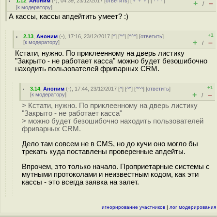
1.12
,
Аноним
(
-
), 04:39, 23/12/2017 [
ответить
] [
﹢﹢﹢
] [
· · ·
]
+
–
/
[
к модератору
]
А кассы, кассы апдейтить умеет? :)
+1
2.13
,
Аноним
(
-
), 17:16, 23/12/2017 [
^
] [
^^
] [
^^^
] [
ответить
]
+
–
[
к модератору
]
/
Кстати, нужно. По приклеенному на дверь листику
"Закрыто - не работает касса" можно будет безошибочно
находить пользователей фриварных CRM.
+1
3.14
,
Аноним
(
-
), 17:44, 23/12/2017 [
^
] [
^^
] [
^^^
] [
ответить
]
+
–
[
к модератору
]
/
> Кстати, нужно. По приклеенному на дверь листику
"Закрыто - не работает касса"
> можно будет безошибочно находить пользователей
фриварных CRM.
Дело там совсем не в CMS, но до кучи оно могло бы
трекать куда поставлены проверенные апдейты.
Впрочем, это только начало. Проприетарные системы с
мутными протоколами и неизвестным кодом, как эти
кассы - это всегда заявка на залет.
игнорирование участников
|
лог модерирования