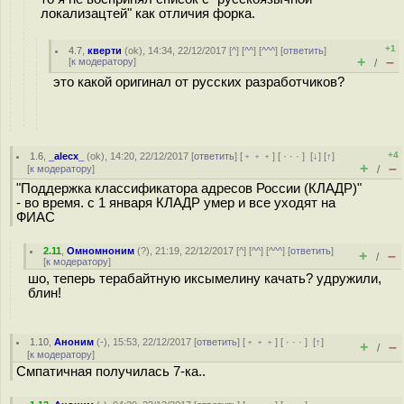
локализацтей" как отличия форка.
+1
4.7
,
кверти
(
ok
), 14:34, 22/12/2017 [
^
] [
^^
] [
^^^
] [
ответить
]
+
–
[
к модератору
]
/
это какой оригинал от русских разработчиков?
+4
1.6
,
_alecx_
(
ok
), 14:20, 22/12/2017 [
ответить
] [
﹢﹢﹢
] [
· · ·
]
[
↓
] [
↑
]
+
–
[
к модератору
]
/
"Поддержка классификатора адресов России (КЛАДР)"
- во время. с 1 января КЛАДР умер и все уходят на
ФИАС
2.11
,
Омномноним
(
?
), 21:19, 22/12/2017 [
^
] [
^^
] [
^^^
] [
ответить
]
+
–
/
[
к модератору
]
шо, теперь терабайтную иксымелину качать? удружили,
блин!
1.10
,
Аноним
(
-
), 15:53, 22/12/2017 [
ответить
] [
﹢﹢﹢
] [
· · ·
]
[
↑
]
+
–
/
[
к модератору
]
Смпатичная получилась 7-ка..