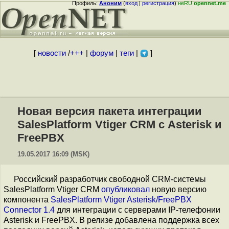
Профиль:
Аноним
(
вход
|
регистрация
)
неRU
opennet.me
[
новости
/
+++
|
форум
|
теги
|
]
Новая версия пакета интеграции
SalesPlatform Vtiger CRM с Asterisk и
FreePBX
19.05.2017 16:09 (MSK)
Российский разработчик свободной CRM-системы
SalesPlatform Vtiger CRM
опубликовал
новую версию
компонента
SalesPlatform Vtiger Asterisk/FreePBX
Connector 1.4
для интеграции с серверами IP-телефонии
Asterisk и FreePBX. В релизе добавлена поддержка всех