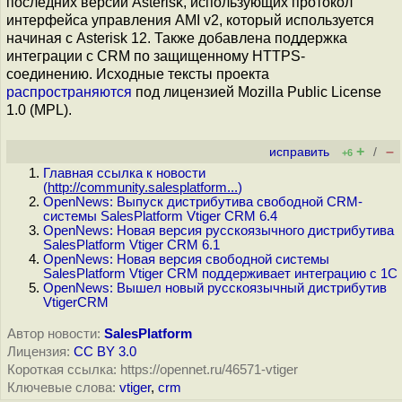
последних версий Asterisk, использующих протокол
интерфейса управления AMI v2, который используется
начиная с Asterisk 12. Также добавлена поддержка
интеграции с CRM по защищенному HTTPS-
соединению. Исходные тексты проекта
распространяются
под лицензией Mozilla Public License
1.0 (MPL).
+
–
исправить
/
+6
Главная ссылка к новости
(
http://community.salesplatform...
)
OpenNews: Выпуск дистрибутива свободной CRM-
системы SalesPlatform Vtiger CRM 6.4
OpenNews: Новая версия русскоязычного дистрибутива
SalesPlatform Vtiger CRM 6.1
OpenNews: Новая версия свободной системы
SalesPlatform Vtiger CRM поддерживает интеграцию с 1С
OpenNews: Вышел новый русскоязычный дистрибутив
VtigerCRM
Автор новости:
SalesPlatform
Лицензия:
CC BY 3.0
Короткая ссылка: https://opennet.ru/46571-vtiger
Ключевые слова:
vtiger
,
crm