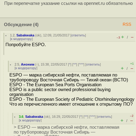
При перепечатке указание ссылки на opennet.ru обязательно
Обсуждение
(4)
RSS
1.2
,
Sabakwaka
(
ok
), 12:09, 21/05/2017 [
ответить
]
+
–
/
–3
[
к модератору
]
Попробуйте ESPO.
+1
2.5
,
Аноним
(
-
), 15:38, 22/05/2017 [
^
] [
^^
] [
^^^
] [
ответить
]
+
–
[
к модератору
]
/
ESPO — марка сибирской нефти, поставляемая по
трубопроводу Восточная Сибирь — Тихий океан (ВСТО)
ESPO - The European Sea Ports Organisation
ESPO is a public sector owned professional buying
organisation
ESPO - The European Society of Pediatric Otorhinolaryngology
Что из перечисленного имеет отношение к открытому ПО?
–2
3.6
,
Sabakwaka
(
ok
), 16:29, 22/05/2017 [
^
] [
^^
] [
^^^
] [
ответить
]
+
–
[
к модератору
]
/
> ESPO — марка сибирской нефти, поставляемая
по трубопроводу Восточная Сибирь —