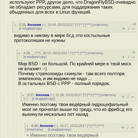
используют PPP, другое дело, что DragonFlyBSD очевидно
не обладает ресурсами, для поддержания таких
обыденных для всех в Linux функций.
–4
3.26
,
Аноним
(
-
), 19:44, 09/11/2017 [
^
] [
^^
] [
^^^
] [
ответить
]
+
–
[
к модератору
]
/
видимо в никому в мире бсд эти костыльные
протоколишки не нужны
+5
4.28
,
_
(
??
), 20:15, 09/11/2017 [
^
] [
^^
] [
^^^
] [
ответить
]
+
–
[
к модератору
]
/
Мир BSD - он большой. По крайней мере в твой моск
не влазиет :-)
Почему стрекозоиды скинули - там всего полтора
землекопа, и им видимо не надо ...
В остальных BSD с PPP - полный порядок.
5.37
,
Аноним
(
-
), 11:18, 10/11/2017 [
^
] [
^^
] [
^^^
] [
ответить
]
+
–
/
[
↓
] [
к модератору
]
Именно поэтому твои ведёрный гидроцефальный
мозг не прочитал выше по треду, что из фрибсд его
выкинули несколько лет назад
6.40
,
Аноним
(
-
), 16:17, 10/11/2017 [
^
] [
^^
] [
^^^
]
+
–
/
[
ответить
]
[
к модератору
]
> Именно поэтому твои ведёрный