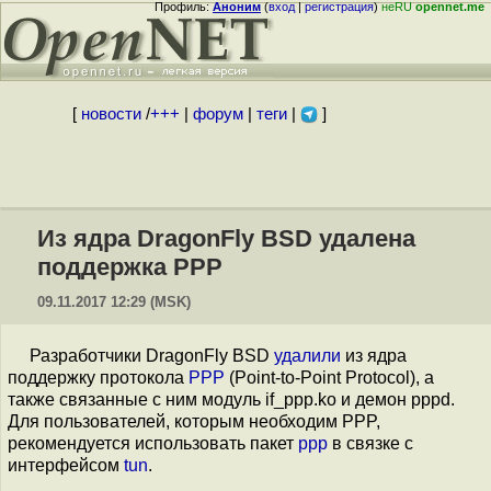
Профиль:
Аноним
(
вход
|
регистрация
)
неRU
opennet.me
[
новости
/
+++
|
форум
|
теги
|
]
Из ядра DragonFly BSD удалена
поддержка PPP
09.11.2017 12:29 (MSK)
Разработчики DragonFly BSD
удалили
из ядра
поддержку протокола
PPP
(Point-to-Point Protocol), а
также связанные с ним модуль if_ppp.ko и демон pppd.
Для пользователей, которым необходим PPP,
рекомендуется использовать пакет
ppp
в связке с
интерфейсом
tun
.