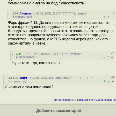
хаммером не смогла на бсд существовать
+2
2.36
,
Аноним
(
-
), 08:38, 10/11/2017 [
^
] [
^^
] [
^^^
] [
ответить
]
+
–
[
к модератору
]
/
Форк фряхи 4.11. До сих пор во многом им и остается, то
что в фряхе давно переделано в стрекозе еще тех
бородатых времен. Из новья что-то запиливается сразу, а
что-то нет, например syscons появился через года два
относительно фряхи, а MPLS недели через две, как его
закоммитили в нетке.
–2
3.44
,
_
(
??
), 17:43, 10/11/2017 [
^
] [
^^
] [
^^^
] [
ответить
]
+
–
[
к модератору
]
/
Ну кстати - да, как то так. +
–2
1.38
,
Аноним
(
-
), 12:55, 10/11/2017 [
ответить
] [
﹢﹢﹢
] [
· · ·
]
[
↑
]
+
–
[
к модератору
]
/
И кому она там помешала?
игнорирование участников
|
лог модерирования
Добавить комментарий