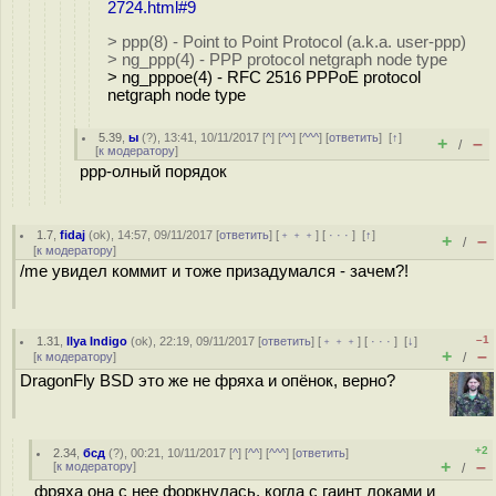
2724.html#9
> ppp(8) - Point to Point Protocol (a.k.a. user-ppp)
> ng_ppp(4) - PPP protocol netgraph node type
> ng_pppoe(4) - RFC 2516 PPPoE protocol
netgraph node type
5.39
,
ы
(
?
), 13:41, 10/11/2017 [
^
] [
^^
] [
^^^
] [
ответить
]
[
↑
]
+
–
/
[
к модератору
]
ppp-олный порядок
1.7
,
fidaj
(
ok
), 14:57, 09/11/2017 [
ответить
] [
﹢﹢﹢
] [
· · ·
]
[
↑
]
+
–
/
[
к модератору
]
/me увидел коммит и тоже призадумался - зачем?!
–1
1.31
,
Ilya Indigo
(
ok
), 22:19, 09/11/2017 [
ответить
] [
﹢﹢﹢
] [
· · ·
]
[
↓
]
+
–
[
к модератору
]
/
DragonFly BSD это же не фряха и опёнок, верно?
+2
2.34
,
бсд
(
?
), 00:21, 10/11/2017 [
^
] [
^^
] [
^^^
] [
ответить
]
+
–
[
к модератору
]
/
фряха она с нее форкнулась, когда с гаинт локами и