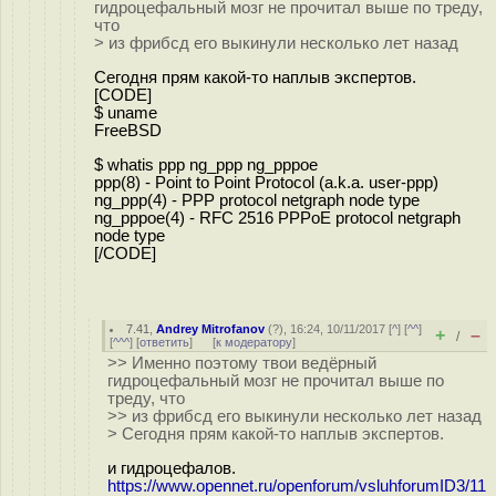
гидроцефальный мозг не прочитал выше по треду,
что
> из фрибсд его выкинули несколько лет назад
Сегодня прям какой-то наплыв экспертов.
[CODE]
$ uname
FreeBSD
$ whatis ppp ng_ppp ng_pppoe
ppp(8) - Point to Point Protocol (a.k.a. user-ppp)
ng_ppp(4) - PPP protocol netgraph node type
ng_pppoe(4) - RFC 2516 PPPoE protocol netgraph
node type
[/CODE]
7.41
,
Andrey Mitrofanov
(
?
), 16:24, 10/11/2017 [
^
] [
^^
]
+
–
/
[
^^^
] [
ответить
]
[
к модератору
]
>> Именно поэтому твои ведёрный
гидроцефальный мозг не прочитал выше по
треду, что
>> из фрибсд его выкинули несколько лет назад
> Сегодня прям какой-то наплыв экспертов.
и гидроцефалов.
https://www.opennet.ru/openforum/vsluhforumID3/11