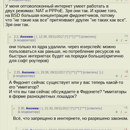
/
У меня оптоволоконный интернет умеет работать в
двух режимах: NAT и PPPoE. Зря они так. И кроме того,
на BSD большая концентрация фидонетчиков, потому
что "не такие как все" притягивают других "не таких как все".
Зря они так.
+1
2.2
,
Аноним
(
-
), 12:38, 09/11/2017 [
^
] [
^^
] [
^^^
] [
ответить
]
+
–
[
к модератору
]
/
они только яз ядра удалили. через юзерспейс можно
пользоваться как раньше, но потребление ресурсов на
быстрых интернетах будет на порядки больше(критично
для софт роутеров)
–2
2.25
,
Аноним
(
-
), 19:38, 09/11/2017 [
^
] [
^^
] [
^^^
] [
ответить
]
[
↓
]
+
–
[
к модератору
]
/
А Фидонет сейчас существует или у вас теперь какой-то
его *имитатор?
И что вы там сейчас обсуждаете в Фидонете? *имитаторы
в форме разноцветных лошадок?
+1
3.30
,
Аноним
(
-
), 21:30, 09/11/2017 [
^
] [
^^
] [
^^^
] [
ответить
]
+
–
[
к модератору
]
/
Всё, что запрещено в иннтернете, но разрешено законом.
–1