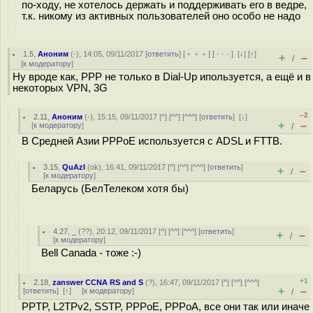
по-ходу, не хотелось держать и поддерживать его в ведре,
т.к. никому из активных пользователей оно особо не надо
1.5
,
Аноним
(
-
), 14:05, 09/11/2017 [
ответить
] [
﹢﹢﹢
] [
· · ·
]
[
↓
] [
↑
]
+
–
/
[
к модератору
]
Ну вроде как, PPP не только в Dial-Up ипользуется, а ещё и в
некоторых VPN, 3G
–2
2.11
,
Аноним
(
-
), 15:15, 09/11/2017 [
^
] [
^^
] [
^^^
] [
ответить
]
[
↓
]
+
–
[
к модератору
]
/
В Средней Азии PPPoE используется с ADSL и FTTB.
3.15
,
QuAzI
(
ok
), 16:41, 09/11/2017 [
^
] [
^^
] [
^^^
] [
ответить
]
+
–
/
[
к модератору
]
Беларусь (БелТелеком хотя бы)
4.27
,
_
(
??
), 20:12, 09/11/2017 [
^
] [
^^
] [
^^^
] [
ответить
]
+
–
/
[
к модератору
]
Bell Canada - тоже :-)
+1
2.18
,
zanswer CCNA RS and S
(
?
), 16:47, 09/11/2017 [
^
] [
^^
] [
^^^
]
+
–
[
ответить
]
[
↑
] [
к модератору
]
/
PPTP, L2TPv2, SSTP, PPPoE, PPPoA, все они так или иначе