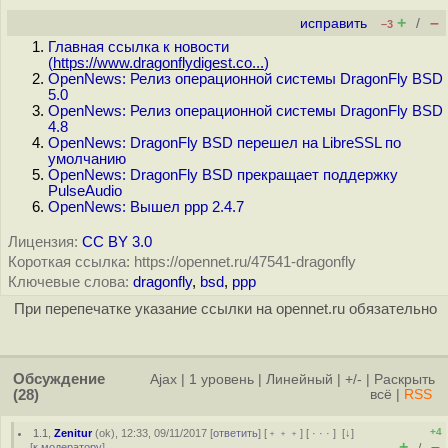
+
–
исправить
/
–3
Главная ссылка к новости
(
https://www.dragonflydigest.co...
)
OpenNews: Релиз операционной системы DragonFly BSD
5.0
OpenNews: Релиз операционной системы DragonFly BSD
4.8
OpenNews: DragonFly BSD перешел на LibreSSL по
умолчанию
OpenNews: DragonFly BSD прекращает поддержку
PulseAudio
OpenNews: Вышел ppp 2.4.7
Лицензия:
CC BY 3.0
Короткая ссылка: https://opennet.ru/47541-dragonfly
Ключевые слова:
dragonfly
,
bsd
,
ppp
При перепечатке указание ссылки на opennet.ru обязательно
Обсуждение
Ajax
|
1 уровень
|
Линейный
|
+/-
|
Раскрыть
(28)
всё
|
RSS
+4
1.1
,
Zenitur
(
ok
), 12:33, 09/11/2017 [
ответить
] [
﹢﹢﹢
] [
· · ·
]
[
↓
]
+
–
[
к модератору
]