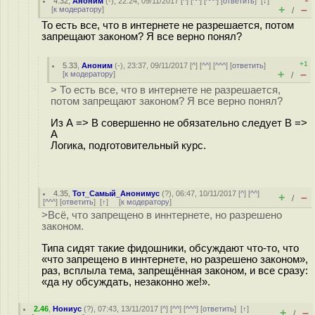
4.32
,
Аноним
(
-
), 22:24, 09/11/2017 [
^
] [
^^
] [
^^^
] [
ответить
]
[
↓
]
+
–
[
к модератору
]
/
То есть все, что в интернете не разрешается, потом
запрещают законом? Я все верно понял?
+1
5.33
,
Аноним
(
-
), 23:37, 09/11/2017 [
^
] [
^^
] [
^^^
] [
ответить
]
+
–
[
к модератору
]
/
> То есть все, что в интернете не разрешается,
потом запрещают законом? Я все верно понял?
Из А => B совершенно не обязательно следует B =>
A
Логика, подготовительный курс.
4.35
,
Тот_Самый_Анонимус
(
?
), 06:47, 10/11/2017 [
^
] [
^^
]
+
–
/
[
^^^
] [
ответить
]
[
↑
] [
к модератору
]
>Всё, что запрещено в иннтернете, но разрешено
законом.
Типа сидят такие фидошники, обсуждают что-то, что
«что запрещено в иннтернете, но разрешено законом»,
раз, всплыла тема, запрещённая законом, и все сразу:
«да ну обсуждать, незаконно же!».
2.46
,
Нониус
(
?
), 07:43, 13/11/2017 [
^
] [
^^
] [
^^^
] [
ответить
]
[
↑
]
+
–
/