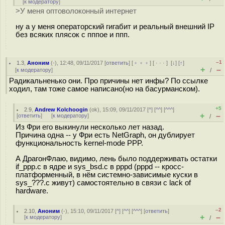
[
к модератору
]
>У меня оптоволоконный интернет
ну а у меня операторский гигабит и реальный внешний IP
без всяких плясок с пппое и ппп.
–1
1.3
,
Аноним
(
-
), 12:48, 09/11/2017 [
ответить
] [
﹢﹢﹢
] [
· · ·
]
[
↓
] [
↑
]
+
–
[
к модератору
]
/
Радикальненько они. Про причины нет инфы? По ссылке
ходил, там тоже самое написано(но на басурманском).
+5
2.9
,
Andrew Kolchoogin
(
ok
), 15:09, 09/11/2017 [
^
] [
^^
] [
^^^
]
+
–
[
ответить
]
[
к модератору
]
/
Из Фри его выкинули несколько лет назад.
Причина одна -- у Фри есть NetGraph, он дублирует
функциональность kernel-mode PPP.
А ДрагонФлаю, видимо, лень было поддерживать остатки
if_ppp.c в ядре и sys_bsd.c в pppd (pppd -- кросс-
платформенный, в нём системно-зависимые куски в
sys_???.c живут) самостоятельно в связи с lack of
hardware.
–2
2.10
,
Аноним
(
-
), 15:10, 09/11/2017 [
^
] [
^^
] [
^^^
] [
ответить
]
+
–
[
к модератору
]
/