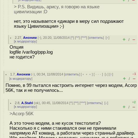
/
> P.S. Видишь, арису, я говорю на языке
цивилизации :D
нет, это называется «дикари в меру сил подражают
языку Цивилизации» ;-)
2.27
,
Аноним
(
-
), 20:20, 11/08/2014 [
^
] [
^^
] [
^^^
] [
ответить
]
[
↑
]
+
–
/
[
к модератору
]
Опция
logfile /var/log/ppp.log
не годится?
–1
1.7
,
Аноним
(
-
), 00:34, 11/08/2014 [
ответить
] [
﹢﹢﹢
] [
· · ·
]
[
↓
] [
↑
]
+
–
[
к модератору
]
/
Помню, в 99 пытался настроить интернет через модем, Acorp
56K, так и не получилось...
+2
2.8
,
A.Stahl
(
ok
), 00:45, 11/08/2014 [
^
] [
^^
] [
^^^
] [
ответить
]
[
↓
]
+
–
[
к модератору
]
/
>Acorp 56K
А это точно модем, а не кусок текстолита?
Насколько я с ними стакивался они не принимали
напрямую AT команд, а работали через странный драйвер.
Win-драйвер. Модемы делались штеудом, ю.с.роботикс и