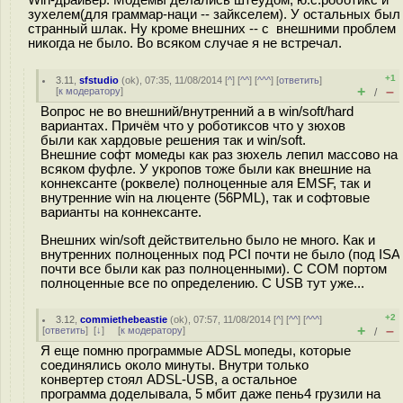
зухелем(для граммар-наци -- зайкселем). У остальных был
странный шлак. Ну кроме внешних -- с внешними проблем
никогда не было. Во всяком случае я не встречал.
+1
3.11
,
sfstudio
(
ok
), 07:35, 11/08/2014 [
^
] [
^^
] [
^^^
] [
ответить
]
+
–
[
к модератору
]
/
Вопрос не во внешний/внутренний а в win/soft/hard
вариантах. Причём что у роботиксов что у зюхов
были как хардовые решения так и win/soft.
Внешние софт момеды как раз зюхель лепил массово на
всяком фуфле. У укропов тоже были как внешние на
коннексанте (роквеле) полноценные аля EMSF, так и
внутренние win на люценте (56PML), так и софтовые
варианты на коннексанте.
Внешних win/soft действительно было не много. Как и
внутренних полноценных под PCI почти не было (под ISA
почти все были как раз полноценными). С COM портом
полноценные все по определению. С USB тут уже...
+2
3.12
,
commiethebeastie
(
ok
), 07:57, 11/08/2014 [
^
] [
^^
] [
^^^
]
+
–
[
ответить
]
[
↓
] [
к модератору
]
/
Я еще помню программые ADSL мопеды, которые
соединялись около минуты. Внутри только
конвертер стоял ADSL-USB, а остальное
программа доделывала, 5 мбит даже пень4 грузили на