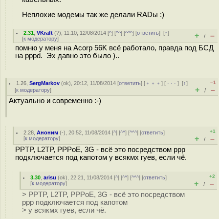
Неплохие модемы так же делали RADы :)
2.31
,
VKraft
(
?
), 11:10, 12/08/2014 [
^
] [
^^
] [
^^^
] [
ответить
]
[
↑
]
+
–
/
[
к модератору
]
помню у меня на Acorp 56K всё работало, правда под БСД
на pppd. Эх давно это было )..
–1
1.26
,
SergMarkov
(
ok
), 20:12, 11/08/2014 [
ответить
] [
﹢﹢﹢
] [
· · ·
]
[
↑
]
+
–
[
к модератору
]
/
Актуально и современно :-)
+1
2.28
,
Аноним
(
-
), 20:52, 11/08/2014 [
^
] [
^^
] [
^^^
] [
ответить
]
+
–
[
к модератору
]
/
PPTP, L2TP, PPPoE, 3G - всё это посредством ppp
подключается под капотом у всякмх гуев, если чё.
+2
3.30
,
arisu
(
ok
), 22:21, 11/08/2014 [
^
] [
^^
] [
^^^
] [
ответить
]
+
–
[
к модератору
]
/
> PPTP, L2TP, PPPoE, 3G - всё это посредством
ppp подключается под капотом
> у всякмх гуев, если чё.