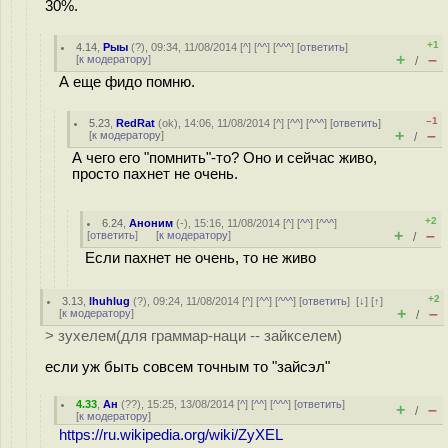
30%.
+1
4.14
,
Рыы
(
?
), 09:34, 11/08/2014 [
^
] [
^^
] [
^^^
] [
ответить
]
+
–
[
к модератору
]
/
А еще фидо помню.
–1
5.23
,
RedRat
(
ok
), 14:06, 11/08/2014 [
^
] [
^^
] [
^^^
] [
ответить
]
+
–
[
к модератору
]
/
А чего его "помнить"-то? Оно и сейчас живо,
просто пахнет не очень.
+2
6.24
,
Аноним
(
-
), 15:16, 11/08/2014 [
^
] [
^^
] [
^^^
]
+
–
[
ответить
]
[
к модератору
]
/
Если пахнет не очень, то не живо
+2
3.13
,
lhuhlug
(
?
), 09:24, 11/08/2014 [
^
] [
^^
] [
^^^
] [
ответить
]
[
↓
] [
↑
]
+
–
[
к модератору
]
/
> зухелем(для граммар-наци -- зайкселем)
если уж быть совсем точным то "зайсэл"
4.33
,
Ан
(
??
), 15:25, 13/08/2014 [
^
] [
^^
] [
^^^
] [
ответить
]
+
–
/
[
к модератору
]
https://ru.wikipedia.org/wiki/ZyXEL