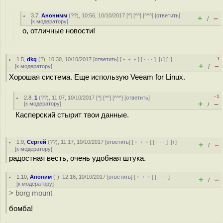
3.7
,
Анонимм
(
??
), 10:56, 10/10/2017 [
^
] [
^^
] [
^^^
] [
ответить
]
+
–
/
[
к модератору
]
о, отличные новости!
–1
1.5
,
dkg
(
?
), 10:30, 10/10/2017 [
ответить
] [
﹢﹢﹢
] [
· · ·
]
[
↓
] [
↑
]
+
–
[
к модератору
]
/
Хорошая система. Еще использую Veeam for Linux.
–1
2.8
,
1
(
??
), 11:07, 10/10/2017 [
^
] [
^^
] [
^^^
] [
ответить
]
+
–
[
к модератору
]
/
Касперский стырит твои данные.
1.9
,
Сергей
(
??
), 11:17, 10/10/2017 [
ответить
] [
﹢﹢﹢
] [
· · ·
]
[
↑
]
+
–
/
[
к модератору
]
радостная весть, очень удобная штука.
1.10
,
Аноним
(
-
), 12:16, 10/10/2017 [
ответить
] [
﹢﹢﹢
] [
· · ·
]
+
–
/
[
к модератору
]
> borg mount
бомба!