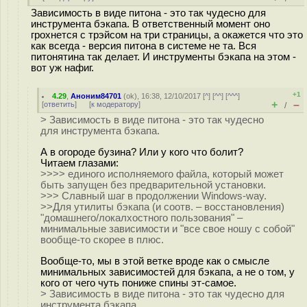
Зависимость в виде питона - это так чудесно для
инструмента бэкапа. В ответственный момент оно
грохнется с трэйсом на три страницы, а окажется что это
как всегда - версия питона в системе не та. Вся
питонятина так делает. И инструменты бэкапа на этом -
вот уж нафиг.
+1
4.29
,
Аноним84701
(
ok
), 16:38, 12/10/2017 [
^
] [
^^
] [
^^^
]
+
–
[
ответить
]
[
к модератору
]
/
> Зависимость в виде питона - это так чудесно
для инструмента бэкапа.
А в огороде бузина? Или у кого что болит?
Читаем глазами:
>>>> единого исполняемого файла, который может
быть запущен без предварительной установки.
>>> Славный шаг в продолжении Windows-way.
>>Для утилиты бэкапа (и соотв. – восстановления)
"домашнего/локалхостного пользования" –
минимальные зависимости и "все свое ношу с собой"
вообще-то скорее в плюс.
Вообще-то, мы в этой ветке вроде как о смысле
минимальных зависимостей для бэкапа, а не о том, у
кого от чего чуть пониже спины эт-самое.
> Зависимость в виде питона - это так чудесно для
инструмента бэкапа.