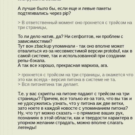
А лучше было бы, если еще и левые пакеты
подтягивались через pip?
> В ответственный момент оно грохнется с трэйсом на
три страницы,
То ли дело натив, да? Ни сегфолтов, ни проблем с
зависимостями?
Тут вон zbackup упоминали - так оно вполне может
отвалиться из-за несовместимой версии protobuf, как в
самой системе, так и использованной при создании
репы-бэкапа.
А так все хорошо, прекрасная маркиза, ага.
> грохнется с трэйсом на три страницы, а окажется что
это как всегда - версия питона в системе не та.
> Вся питонятина так делает.
Т.е. у вас скрипты на питоне падают с трейсом на три
страницы? Причем, все только из-за того, что вы так и
не удосужились узнать, что у питона аж две ветки,
зато ноете в каждой новосте с упоминанием питона?
Ну, что тут можно сказать – о прямизне ваших рук,
познаниях в этой области, как и твердости характера в
упорном желании страдать, можно вполне слагать
легенды!