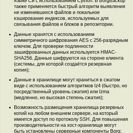
языке Си с использованием Cython. В BorgBackup
также применяется быстрый алгоритм выявления
не изменившихся файлов и локальное
кэширование индексов, используемых для
связывания файлов и блоков в репозитории.
Данные хранятся с использованием
симметричного шифрования AES c 256-разрядным
ключом. Для проверки подлинности
зашифрованных данных используется HMAC-
SHA256. Данные шифруются на стороне клиента
(системы, для которой создаётся резервная
копия);
Данные в хранилище могут храниться в сжатом
виде с использованием алгоритмов lz4 (быстро, но
посредственный уровень сжатия) или lzma
(медленно, но высокая степень сжатия);
Возможность размещения хранилища резервных
копий на любом внешнем сервере, на который
имеется доступ по протоколу SSH. Для повышения
производительности на хост-хранилище могут
быть установлены серверные компоненты Borg;