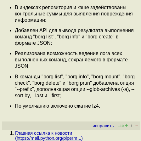
В индексах репозитория и кэше задействованы
контрольные суммы для выявления повреждения
информации;
Добавлен API для вывода результата выполнения
команд "borg list", "borg info" и "borg create" в
формате JSON;
Реализована возможность ведения лога всех
выполненных команд, сохраняемого в формате
JSON;
В команды "borg list", "borg info", "borg mount", "borg
check", "borg delete" и "borg prun" добавлена опция
"--prefix", дополняющая опции --glob-archives (-a), --
sort-by, --last и --first;
По умолчанию включено сжатие lz4.
+
–
исправить
/
+10
Главная ссылка к новости
(
https://mail.python.org/piperm...
)