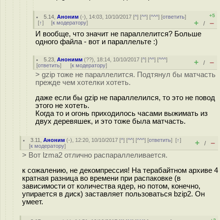
+5
5.14
,
Аноним
(
-
), 14:03, 10/10/2017 [
^
] [
^^
] [
^^^
] [
ответить
]
+
–
[
↑
] [
к модератору
]
/
И вообще, что значит не параллелится? Больше
одного файла - вот и параллельте :)
5.23
,
Анонимм
(
??
), 18:14, 10/10/2017 [
^
] [
^^
] [
^^^
]
+
–
/
[
ответить
]
[
к модератору
]
> gzip тоже не параллелится. Подтянул бы матчасть
прежде чем хотелки хотеть.
даже если бы gzip не параллелился, то это не повод
этого не хотеть.
Когда то и огонь приходилось часами выжимать из
двух деревяшек, и это тоже была матчасть.
3.11
,
Аноним
(
-
), 12:20, 10/10/2017 [
^
] [
^^
] [
^^^
] [
ответить
]
[
↑
]
+
–
/
[
к модератору
]
> Вот lzma2 отлично распараллеливается.
к сожалению, не декомпрессия! На терабайтном архиве 4
кратная разница во времени при распаковке (в
зависимости от количества ядер, но потом, конечно,
упирается в диск) заставляет пользоваться bzip2. Он
умеет.