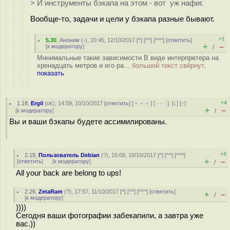
> И инструменты бэкапа на этом - вот уж нафиг.
Вообще-то, задачи и цели у бэкапа разные бывают.
+1
5.30
,
Аноним
(
-
), 20:45, 12/10/2017 [
^
] [
^^
] [
^^^
] [
ответить
]
+
–
[
к модератору
]
/
Минимальные такие зависимости В виде интерпретера на
хренадцать метров и его ра...
большой текст свёрнут,
показать
+4
1.18
,
Ergil
(
ok
), 14:59, 10/10/2017 [
ответить
] [
﹢﹢﹢
] [
· · ·
]
[
↓
] [
↑
]
+
–
[
к модератору
]
/
Вы и ваши бэкапы будете ассимилированы.
+4
2.19
,
Пользователь Debian
(
?
), 15:09, 10/10/2017 [
^
] [
^^
] [
^^^
]
+
–
[
ответить
]
[
к модератору
]
/
All your back are belong to ups!
2.26
,
ZetaRam
(
?
), 17:57, 11/10/2017 [
^
] [
^^
] [
^^^
] [
ответить
]
+
–
/
[
к модератору
]
))))
Сегодня ваши фотографии забекапили, а завтра уже
вас.))