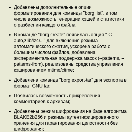
Добавлены дополнительные опции
форматирования для команды "borg list", в том
числе возможность генерации хэшей и статистики
о разбиении каждого файла;
В команде "borg create" появилась опция "-C
auto,zlib/lz4/..." для включения режима
автоматического сжатия, ускорена работа с
большим числом файлов, добавлена
экспериментальная поддержка масок (--patterns, --
patterns-from), реализованы средства управления
кэшированием mtime/ctime;
Добавлена команда "borg export-tar" для экспорта в
формат GNU tar;
Появилась возможность прикрепления
комментариев к архивам;
Добавлены режим шифрования на базе алгоритма
BLAKE2b256 и режимы аутентифицированного
хранения для гарантирования целостности без
шифрования;