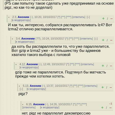
(PS сам попытку такое сделать уже предпринимал на основе
pigz, но как-то не доделал)
2.3
,
Аноним
(
-
), 10:20, 10/10/2017 [
^
] [
^^
] [
^^^
] [
ответить
]
[
↓
]
+
–
/
[
к модератору
]
И как ты, интересно, собрался распараллеливать lz4? Вот
lzma2 отлично распараллеливается.
3.4
,
Анонимм
(
??
), 10:24, 10/10/2017 [
^
] [
^^
] [
^^^
] [
ответить
]
[
↓
]
+
–
/
[
к модератору
]
да хоть бы распараллелили то, что уже параллелится.
Вот gzip и lzma2 уже - и большинству бы админов
хватило такого выбора с головой
4.12
,
Аноним
(
-
), 12:49, 10/10/2017 [
^
] [
^^
] [
^^^
] [
ответить
]
+
–
/
[
к модератору
]
gzip тоже не параллелится. Подтянул бы матчасть
прежде чем хотелки хотеть.
5.13
,
Аноним
(
-
), 13:37, 10/10/2017 [
^
] [
^^
] [
^^^
] [
ответить
]
+
–
/
[
↓
] [
к модератору
]
pigz?
–1
6.15
,
Аноним
(
-
), 14:26, 10/10/2017 [
^
] [
^^
] [
^^^
]
+
–
[
ответить
]
[
к модератору
]
/
нет. pigz не параллелит декомпрессию