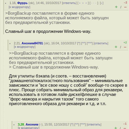
–2
1.16
,
Фуррь
(
ok
), 14:46, 10/10/2017 [
ответить
] [
﹢﹢﹢
] [
· · ·
]
[
↓
]
+
–
[
к модератору
]
/
>BorgBackup поставляется в форме единого
исполняемого файла, который может быть запущен
без предварительной установки.
Славный шаг в продолжении Windows-way.
+2
2.21
,
Аноним84701
(
ok
), 16:04, 10/10/2017 [
^
] [
^^
] [
^^^
] [
ответить
]
+
–
[
к модератору
]
/
>>BorgBackup поставляется в форме единого
исполняемого файла, который может быть запущен
без предварительной установки.
> Славный шаг в продолжении Windows-way.
Для утилиты бэкапа (и соотв. – восстановления)
"домашнего/локалхостного пользования" – минимальные
зависимости и "все свое ношу с собой" вообще-то скорее в
плюс. Проще собрать минимальный образ для рекавери,
использовать в готовом лайв-диске/флешке в случае
"форс-мажора и накрытия тазом" того самого
приготовленного образа для рекавери и т.д. и т.п.
–1
3.28
,
Аноним
(
-
), 15:55, 12/10/2017 [
^
] [
^^
] [
^^^
] [
ответить
]
+
–
[
к модератору
]
/