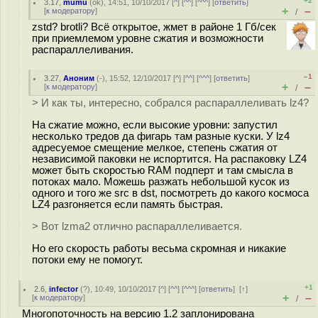
+2
3.17
,
mumu
(
ok
), 14:51, 10/10/2017 [
^
] [
^^
] [
^^^
] [
ответить
]
+
–
[
к модератору
]
/
zstd? brotli? Всё открытое, жмет в районе 1 Гб/сек
при приемлемом уровне сжатия и возможности
распараллеливания.
–1
3.27
,
Аноним
(
-
), 15:52, 12/10/2017 [
^
] [
^^
] [
^^^
] [
ответить
]
+
–
[
к модератору
]
/
> И как ты, интересно, собрался распараллеливать lz4?
На сжатие можно, если высокие уровни: запустил
несколько тредов да фигарь там разные куски. У lz4
адресуемое смещение мелкое, степень сжатия от
независимой паковки не испортится. На распаковку LZ4
может быть скоростью RAM подперт и там смысла в
потоках мало. Можешь разжать небольшой кусок из
одного и того же src в dst, посмотреть до какого космоса
LZ4 разгоняется если память быстрая.
> Вот lzma2 отлично распараллеливается.
Но его скорость работы весьма скромная и никакие
потоки ему не помогут.
+1
2.6
,
infector
(
?
), 10:49, 10/10/2017 [
^
] [
^^
] [
^^^
] [
ответить
]
[
↑
]
+
–
[
к модератору
]
/
Многопоточность на версию 1.2 заплонирована