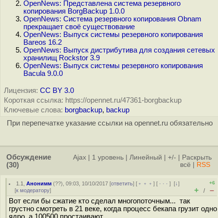
OpenNews: Представлена система резервного
копирования BorgBackup 1.0.0
OpenNews: Система резервного копирования Obnam
прекращает своё существование
OpenNews: Выпуск системы резервного копирования
Bareos 16.2
OpenNews: Выпуск дистрибутива для создания сетевых
хранилищ Rockstor 3.9
OpenNews: Выпуск системы резервного копирования
Bacula 9.0.0
Лицензия:
CC BY 3.0
Короткая ссылка: https://opennet.ru/47361-borgbackup
Ключевые слова:
borgbackup
,
backup
При перепечатке указание ссылки на opennet.ru обязательно
Обсуждение
Ajax
|
1 уровень
|
Линейный
|
+/-
|
Раскрыть
(30)
всё
|
RSS
+6
1.1
,
Анонимм
(
??
), 09:03, 10/10/2017 [
ответить
] [
﹢﹢﹢
] [
· · ·
]
[
↓
]
+
–
[
к модератору
]
/
Вот если бы сжатие кто сделал многопоточным... так
грустно смотреть в 21 веке, когда процесс бекапа грузит одно
ядро, а 100500 простаивают