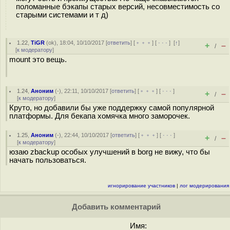
поломанные бэкапы старых версий, несовместимость со
старыми системами и т д)
1.22
,
TiGR
(
ok
), 18:04, 10/10/2017 [
ответить
] [
﹢﹢﹢
] [
· · ·
]
[
↑
]
+
–
/
[
к модератору
]
mount это вещь.
1.24
,
Аноним
(
-
), 22:11, 10/10/2017 [
ответить
] [
﹢﹢﹢
] [
· · ·
]
+
–
/
[
к модератору
]
Круто, но добавили бы уже поддержку самой популярной
платформы. Для бекапа хомячка много заморочек.
1.25
,
Аноним
(
-
), 22:44, 10/10/2017 [
ответить
] [
﹢﹢﹢
] [
· · ·
]
+
–
/
[
к модератору
]
юзаю zbackup особых улучшений в borg не вижу, что бы
начать пользоваться.
игнорирование участников
|
лог модерирования
Добавить комментарий
Имя: