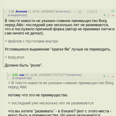
+1
1.20
,
Аноним
(
-
), 15:41, 10/10/2017 [
ответить
] [
﹢﹢﹢
] [
· · ·
]
[
↓
] [
↑
]
+
–
[
к модератору
]
/
В тексте новости не указано главное преимущество Borg
перед Attic: последний уже несколько лет не развивается,
что и послужило причиной форка (автор не принимал патчи и
сам ничего не делал).
> файлов с пустотами внутри
Устоявшееся выражение "sparse file" лучше не переводить.
> borg prun
Должно быть "prune".
2.31
,
нах
(
?
), 12:55, 13/10/2017 [
^
] [
^^
] [
^^^
] [
ответить
]
+
–
/
[
к модератору
]
> В тексте новости не указано главное преимущество Borg
перед Attic
потому что это не преимущество.
> последний уже несколько лет не развивается
что вы хотите "развивать" - в бэкапе? (вот с этого места -
могут быть и преимущества. Но чаще оказываются