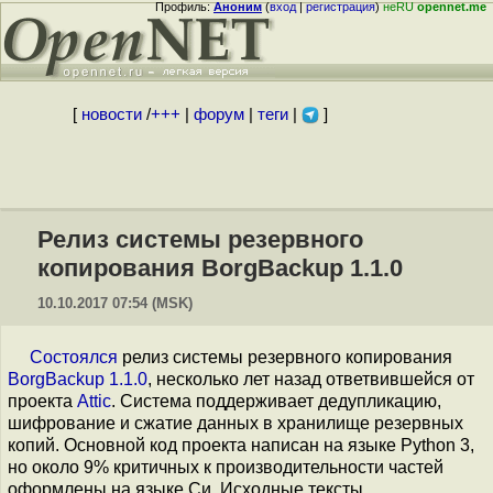
Профиль:
Аноним
(
вход
|
регистрация
)
неRU
opennet.me
[
новости
/
+++
|
форум
|
теги
|
]
Релиз системы резервного
копирования BorgBackup 1.1.0
10.10.2017 07:54 (MSK)
Состоялся
релиз системы резервного копирования
BorgBackup 1.1.0
, несколько лет назад ответвившейся от
проекта
Attic
. Система поддерживает дедупликацию,
шифрование и сжатие данных в хранилище резервных
копий. Основной код проекта написан на языке Python 3,
но около 9% критичных к производительности частей
оформлены на языке Си. Исходные тексты