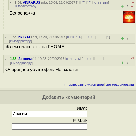
–1
2.34
,
VINRARUS
(
ok
), 15:04, 21/09/2017 [
^
] [
^^
] [
^^^
] [
ответить
]
+
–
[
к модератору
]
/
Белоснежка
1.36
,
Никита
(
??
), 16:35, 21/09/2017 [
ответить
] [
﹢﹢﹢
] [
· · ·
]
[
↑
]
+
–
/
[
к модератору
]
Ждем планшеты на ГНОМЕ
–1
1.38
,
Аноним
(
-
), 10:23, 22/09/2017 [
ответить
] [
﹢﹢﹢
] [
· · ·
]
+
–
[
к модератору
]
/
Очередной убунтофон. Не взлетит.
игнорирование участников
|
лог модерирования
Добавить комментарий
Имя:
E-Mail: