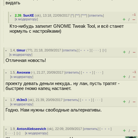
видать
–1
2.39
,
SunXE
(
ok
), 13:18, 22/09/2017 [
^
] [
^^
] [
^^^
] [
ответить
]
+
–
[
к модератору
]
/
Кто-нибудь запилит GNOME Tweak Tool, и всё станет
нормуль с настройками)
1.4
,
timur
(
??
), 21:18, 20/09/2017 [
ответить
] [
﹢﹢﹢
] [
· · ·
]
[
↑
]
+
–
/
[
к модератору
]
Отличная новость!
–1
1.5
,
Аноним
(
-
), 21:27, 20/09/2017 [
ответить
] [
﹢﹢﹢
] [
· · ·
]
+
–
[
к модератору
]
/
проекту девать деньги некуда.. ну лан, пусть тратят -
быстрее гномо капец настанет.
1.7
,
th3m3
(
ok
), 21:39, 20/09/2017 [
ответить
] [
﹢﹢﹢
] [
· · ·
]
+
–
/
[
к модератору
]
Годно. Нам нужны свободные альтернативы.
1.9
,
AntonAlekseevich
(
ok
), 22:09, 20/09/2017 [
ответить
] [
﹢﹢﹢
]
+
–
/
[
· · ·
]
[
↓
] [
к модератору
]