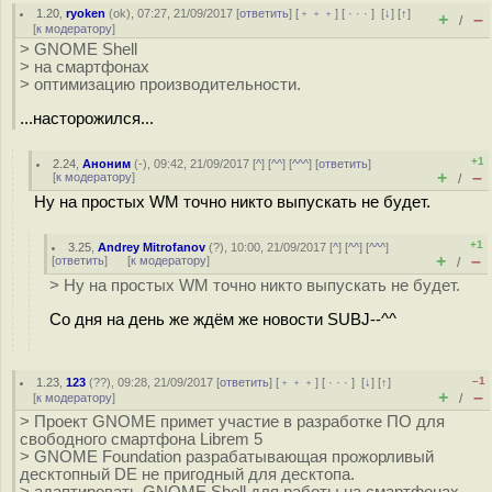
1.20
,
ryoken
(
ok
), 07:27, 21/09/2017 [
ответить
] [
﹢﹢﹢
] [
· · ·
]
[
↓
] [
↑
]
+
–
/
[
к модератору
]
> GNOME Shell
> на смартфонах
> оптимизацию производительности.
...насторожился...
+1
2.24
,
Аноним
(
-
), 09:42, 21/09/2017 [
^
] [
^^
] [
^^^
] [
ответить
]
+
–
[
к модератору
]
/
Ну на простых WM точно никто выпускать не будет.
+1
3.25
,
Andrey Mitrofanov
(
?
), 10:00, 21/09/2017 [
^
] [
^^
] [
^^^
]
+
–
[
ответить
]
[
к модератору
]
/
> Ну на простых WM точно никто выпускать не будет.
Со дня на день же ждём же новости SUBJ--^^
–1
1.23
,
123
(
??
), 09:28, 21/09/2017 [
ответить
] [
﹢﹢﹢
] [
· · ·
]
[
↓
] [
↑
]
+
–
[
к модератору
]
/
> Проект GNOME примет участие в разработке ПО для
свободного смартфона Librem 5
> GNOME Foundation разрабатывающая прожорливый
десктопный DE не пригодный для десктопа.