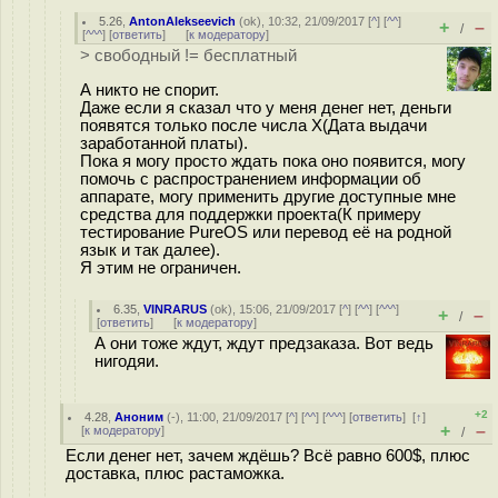
5.26
,
AntonAlekseevich
(
ok
), 10:32, 21/09/2017 [
^
] [
^^
]
+
–
/
[
^^^
] [
ответить
]
[
к модератору
]
> свободный != бесплатный
А никто не спорит.
Даже если я сказал что у меня денег нет, деньги
появятся только после числа X(Дата выдачи
заработанной платы).
Пока я могу просто ждать пока оно появится, могу
помочь с распространением информации об
аппарате, могу применить другие доступные мне
средства для поддержки проекта(К примеру
тестирование PureOS или перевод её на родной
язык и так далее).
Я этим не ограничен.
6.35
,
VINRARUS
(
ok
), 15:06, 21/09/2017 [
^
] [
^^
] [
^^^
]
+
–
/
[
ответить
]
[
к модератору
]
А они тоже ждут, ждут предзаказа. Вот ведь
нигодяи.
+2
4.28
,
Аноним
(
-
), 11:00, 21/09/2017 [
^
] [
^^
] [
^^^
] [
ответить
]
[
↑
]
+
–
[
к модератору
]
/
Если денег нет, зачем ждёшь? Всё равно 600$, плюс
доставка, плюс растаможка.