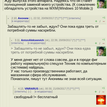
Жду выпуска этого аппарата. Надеюсь что он станет
полноценной заменой моего устройства. (К сожалению
обладатель устройства на WXM(Windows 10 Mobile.))
+1
2.10
,
Аноним
(
-
), 22:32, 20/09/2017 [
^
] [
^^
] [
^^^
] [
ответить
]
+
–
[
к модератору
]
/
Забашлять-то не забыл, ждун? Они пока едва треть от
потребной суммы наскребли.
+1
3.11
,
AntonAlekseevich
(
ok
), 22:39, 20/09/2017 [
^
] [
^^
] [
^^^
]
+
–
[
ответить
]
[
к модератору
]
/
> Забашлять-то не забыл, ждун? Они пока едва
треть от потребной суммы наскребли.
У меня денег нет от слова совсем, да и в городе фиг
работу нормальную(по спецухе Техник по компьютерным
системам) найдешь.
У нас только производственники работают, да
магазинная сфера обслуживания.
Понаехали, пишут тут Анонимы не зная всей ситуации.
+1
4.13
,
VINRARUS
(
ok
), 00:30, 21/09/2017 [
^
] [
^^
] [
^^^
]
+
–
[
ответить
]
[
↓
] [
к модератору
]
/
свободный != бесплатный