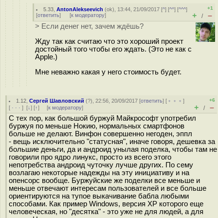
+1
5.33
,
AntonAlekseevich
(
ok
), 13:44, 21/09/2017 [
^
] [
^^
] [
^^^
]
+
–
[
ответить
]
[
к модератору
]
/
> Если денег нет, зачем ждёшь?
Жду так как считаю что это хороший проект
достойный того чтобы его ждать. (Это не как с
Apple.)
Мне неважно какая у него стоимость будет.
+6
1.12
,
Сергей Шавловский
(
?
), 22:56, 20/09/2017 [
ответить
] [
﹢﹢﹢
]
+
–
[
· · ·
]
[
↓
] [
↑
] [
к модератору
]
/
С тех пор, как большой буржуй Майкрософт употребил
буржуя по меньше Нокию, нормальных смартфонов
больше не делают. Винфон совершенно негоден, эппл
- вещь исключительно "статусная", иначе говоря, дешевка за
большие деньги, да и андроид унылая поделка, чтобы там не
говорили про ядро линукс, просто из всего этого
непотребства андроид чуточку лучше других. По сему
возлагаю некоторые надежды на эту инициативу и на
опенсорс вообще. Буржуйские же поделки все меньше и
меньше отвечают интересам пользователей и все больше
ориентируются на тупое выкачивание бабла любыми
способами. Как пример Windows, версия XP которого еще
человеческая, но "десятка" - это уже не для людей, а для