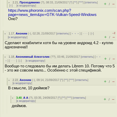
2.21
,
Проходямимо
(
?
), 08:33, 21/09/2017 [
^
] [
^^
] [
^^^
] [
ответить
]
+
–
/
[
↑
] [
к модератору
]
https://www.phoronix.com/scan.php?
page=news_item&px=GTK-Vulkan-Speed-Windows
Оно?
–2
1.17
,
Аноним
(
-
), 02:28, 21/09/2017 [
ответить
] [
﹢﹢﹢
] [
· · ·
]
[
↑
]
+
–
[
к модератору
]
/
Сделают юзабилити хотя бы на уровне андроид 4.2 - куплю
аднозначна!!
1.18
,
Анонимный Алкоголик
(
??
), 03:46, 21/09/2017 [
ответить
] [
﹢﹢
+
–
/
﹢
] [
· · ·
]
[
↓
] [
к модератору
]
Вообще-то следовало бы им делать Librem 10. Потому что 5
- это же совсем мало... Особенно с этой спецификой.
2.22
,
Аноним
(
-
), 09:14, 21/09/2017 [
^
] [
^^
] [
^^^
] [
ответить
]
+
–
/
[
к модератору
]
В смысле, 10 дюймов?
3.40
,
А А
(
?
), 03:35, 24/09/2017 [
^
] [
^^
] [
^^^
] [
ответить
]
+
–
/
[
к модератору
]
дюймов.