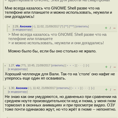
> адаптировать GNOME Shell для работы на смартфонах
Мне всегда казалось что GNOME Shell разве что на
телефоне или планшете и можно использовать, неужели и
они догадались!
2.29
,
Аноним
(
-
), 11:02, 21/09/2017 [
^
] [
^^
] [
^^^
] [
ответить
]
+
–
/
[
к модератору
]
> Мне всегда казалось что GNOME Shell разве что на
телефоне или планшете
> и можно использовать, неужели и они догадались!
Можно было бы, если бы оно столько не жрало.
1.27
,
via
(
??
), 10:45, 21/09/2017 [
ответить
] [
﹢﹢﹢
] [
· · ·
]
[
↑
]
+
–
/
[
к модератору
]
Хороший челлендж для Вали. Так-то на 'столе' оно нафиг не
уперлось еще один яп осваивать.
1.30
,
Аноним
(
-
), 11:42, 21/09/2017 [
ответить
] [
﹢﹢﹢
] [
· · ·
]
[
↓
]
+
–
/
[
к модератору
]
Не знаю как они умудряются, но давненько при сравнении на
среднем ноуте производительности кед и гнома, у меня гном
тормозил в оконных анимациях и при просмотре видео. ОЗУ
тоже почти одинаково жрут, но что жрёт в гноме -- непонятно.