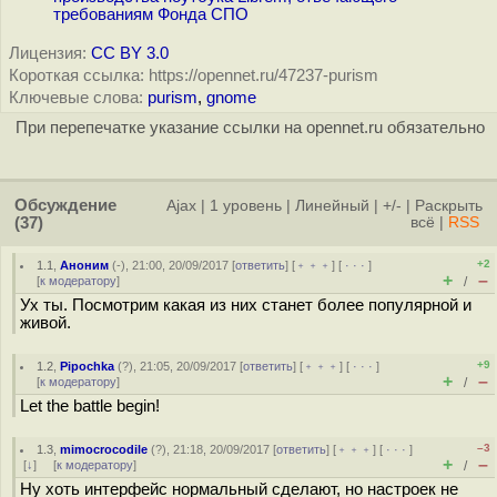
требованиям Фонда СПО
Лицензия:
CC BY 3.0
Короткая ссылка: https://opennet.ru/47237-purism
Ключевые слова:
purism
,
gnome
При перепечатке указание ссылки на opennet.ru обязательно
Обсуждение
Ajax
|
1 уровень
|
Линейный
|
+/-
|
Раскрыть
(37)
всё
|
RSS
+2
1.1
,
Аноним
(
-
), 21:00, 20/09/2017 [
ответить
] [
﹢﹢﹢
] [
· · ·
]
+
–
[
к модератору
]
/
Ух ты. Посмотрим какая из них станет более популярной и
живой.
+9
1.2
,
Pipochka
(
?
), 21:05, 20/09/2017 [
ответить
] [
﹢﹢﹢
] [
· · ·
]
+
–
[
к модератору
]
/
Let the battle begin!
–3
1.3
,
mimocrocodile
(
?
), 21:18, 20/09/2017 [
ответить
] [
﹢﹢﹢
] [
· · ·
]
+
–
[
↓
] [
к модератору
]
/
Ну хоть интерфейс нормальный сделают, но настроек не