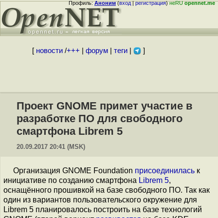
Профиль:
Аноним
(
вход
|
регистрация
)
неRU
opennet.me
[
новости
/
+++
|
форум
|
теги
|
]
Проект GNOME примет участие в
разработке ПО для свободного
смартфона Librem 5
20.09.2017 20:41 (MSK)
Организация GNOME Foundation
присоединилась
к
инициативе по созданию смартфона
Librem 5
,
оснащённого прошивкой на базе свободного ПО. Так как
один из вариантов пользовательского окружение для
Librem 5 планировалось построить на базе технологий