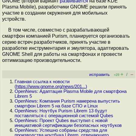
GNOME (второй вариант
развивается
на базе KDE
Plasma Mobile), разработчики GNOME решили принять
участие в создании окружения для мобильных
устройств.
В том числе, совместно с разрабатывающей
смартфон компанией Purism, планируется организовать
серию встреч разработчиков, принять участие в
разработке инструментария и эмулятора, адаптировать
GNOME Shell для работы на смартфонах и провести
оптимизацию производительности.
+
–
исправить
/
+29
Главная ссылка к новости
(
https://www.gnome.org/news/201...
)
OpenNews: Адаптация Plasma Mobile для смартфона
Librem 5
OpenNews: Компания Purism намерена выпустить
смартфон Librem 5 на базе СПО и Linux
OpenNews: Ноутбук Purism Librem 13 будут
поставляться с операционной системой Qubes
OpenNews: Проект Qubes выступил с новой
инициативой сертификации безопасных ноутбуков
OpenNews: Успешно собраны средства для
производства ноутбука Librem, отвечающего