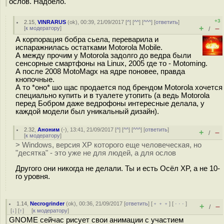
ослов. Надоело.
+3
2.15
,
VINRARUS
(
ok
), 00:39, 21/09/2017 [
^
] [
^^
] [
^^^
] [
ответить
]
+
–
[
к модератору
]
/
А корпорация бобра сьела, переварила и
испаражнилась остатками Motorola Mobile.
А между прочим у Motorola задолго до ведра были
сенсорные смартфоны на Linux, 2005 где то - Motoming.
А после 2008 MotoMagx на ядре поновее, правда
кнопочные.
А то *оно* шо щас продается под брендом Motorola хочется
специально купить и в туалете утопить (а ведь Motorola
перед Бобром даже ведрофоны интересные делала, у
каждой модели был уникальный дизайн).
2.32
,
Аноним
(
-
), 13:41, 21/09/2017 [
^
] [
^^
] [
^^^
] [
ответить
]
+
–
/
[
к модератору
]
> Windows, версия XP которого еще человеческая, но
"десятка" - это уже не для людей, а для ослов
Другого они никогда не делали. Ты и есть Осёл XP, а не 10-
го уровня.
1.14
,
Necrogrinder
(
ok
), 00:36, 21/09/2017 [
ответить
] [
﹢﹢﹢
] [
· · ·
]
+
–
/
[
↓
] [
↑
] [
к модератору
]
GNOME сейчас рисует свои анимации с участием