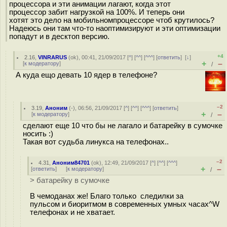
процессора и эти анимации лагают, когда этот
процессор забит нагрузкой на 100%. И теперь они
хотят это дело на мобильномпроцессоре чтоб крутилось?
Надеюсь они там что-то наоптимизируют и эти оптимизации
попадут и в десктоп версию.
+4
2.16
,
VINRARUS
(
ok
), 00:41, 21/09/2017 [
^
] [
^^
] [
^^^
] [
ответить
]
[
↓
]
+
–
[
к модератору
]
/
А куда ещо девать 10 ядер в телефоне?
–2
3.19
,
Аноним
(
-
), 06:56, 21/09/2017 [
^
] [
^^
] [
^^^
] [
ответить
]
+
–
[
к модератору
]
/
сделают еще 10 что бы не лагало и батарейку в сумочке
носить :)
Такая вот судьба линукса на телефонах..
–2
4.31
,
Аноним84701
(
ok
), 12:49, 21/09/2017 [
^
] [
^^
] [
^^^
]
+
–
[
ответить
]
[
к модератору
]
/
> батарейку в сумочке
В чемоданах же! Благо только следилки за
пульсом и биоритмом в современных умных часах^W
телефонах и не хватает.