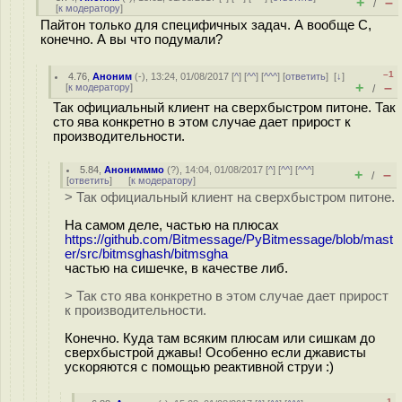
+
–
/
[
к модератору
]
Пайтон только для специфичных задач. А вообще С,
конечно. А вы что подумали?
–1
4.76
,
Аноним
(
-
), 13:24, 01/08/2017 [
^
] [
^^
] [
^^^
] [
ответить
]
[
↓
]
+
–
[
к модератору
]
/
Так официальный клиент на сверхбыстром питоне. Так
сто ява конкретно в этом случае дает прирост к
производительности.
5.84
,
Анонимммо
(
?
), 14:04, 01/08/2017 [
^
] [
^^
] [
^^^
]
+
–
/
[
ответить
]
[
к модератору
]
> Так официальный клиент на сверхбыстром питоне.
На самом деле, частью на плюсах
https://github.com/Bitmessage/PyBitmessage/blob/mast
er/src/bitmsghash/bitmsgha
частью на сишечке, в качестве либ.
> Так сто ява конкретно в этом случае дает прирост
к производительности.
Конечно. Куда там всяким плюсам или сишкам до
сверхбыстрой джавы! Особенно если джависты
ускоряются с помощью реактивной струи :)
–1