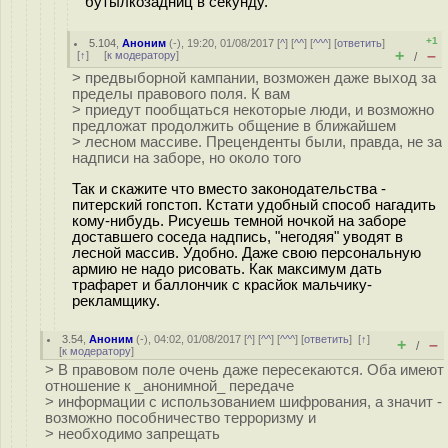
бутылкозадниц в секунду.
+1
5.104
,
Аноним
(
-
), 19:20, 01/08/2017 [
^
] [
^^
] [
^^^
] [
ответить
]
+
–
[
↑
] [
к модератору
]
/
> предвыборной кампании, возможен даже выход за
пределы правового поля. К вам
> приедут пообщаться некоторые люди, и возможно
предложат продолжить общение в ближайшем
> лесном массиве. Преценденты были, правда, не за
надписи на заборе, но около того
Так и скажите что вместо законодательства -
питерский гопстоп. Кстати удобный способ нагадить
кому-нибудь. Рисуешь темной ночкой на заборе
доставшего соседа надпись, "негодяя" уводят в
лесной массив. Удобно. Даже свою персональную
армию не надо рисовать. Как максимум дать
трафарет и баллончик с красйок мальчику-
рекламщику.
3.54
,
Аноним
(
-
), 04:02, 01/08/2017 [
^
] [
^^
] [
^^^
] [
ответить
]
[
↑
]
+
–
/
[
к модератору
]
> В правовом поле очень даже пересекаются. Оба имеют
отношение к _анонимной_ передаче
> информации с использованием шифрования, а значит -
возможно пособничество терроризму и
> необходимо запрещать