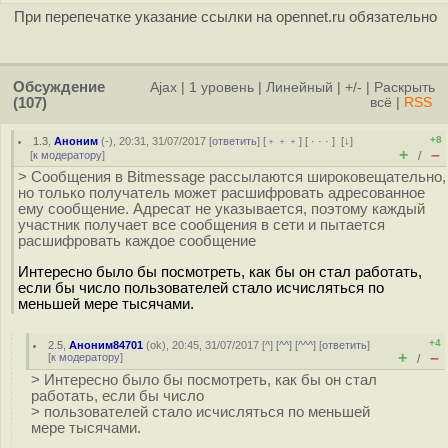
При перепечатке указание ссылки на opennet.ru обязательно
Обсуждение
Ajax
|
1 уровень
|
Линейный
|
+/-
|
Раскрыть
(107)
всё
|
RSS
+8
1.3
,
Аноним
(
-
), 20:31, 31/07/2017 [
ответить
] [
﹢﹢﹢
] [
· · ·
]
[
↓
]
+
–
[
к модератору
]
/
> Сообщения в Bitmessage рассылаются широковещательно,
но только получатель может расшифровать адресованное
ему сообщение. Адресат не указывается, поэтому каждый
участник получает все сообщения в сети и пытается
расшифровать каждое сообщение
Интересно было бы посмотреть, как бы он стал работать,
если бы число пользователей стало исчисляться по
меньшей мере тысячами.
+4
2.5
,
Аноним84701
(
ok
), 20:45, 31/07/2017 [
^
] [
^^
] [
^^^
] [
ответить
]
+
–
[
к модератору
]
/
> Интересно было бы посмотреть, как бы он стал
работать, если бы число
> пользователей стало исчисляться по меньшей
мере тысячами.