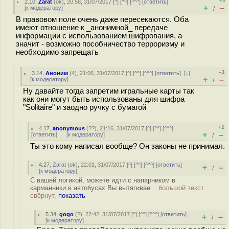
+3
2.10
,
Zarat
(
ok
), 20:58, 31/07/2017 [
^
] [
^^
] [
^^^
] [
ответить
]
+
–
[
к модератору
]
/
В правовом поле очень даже пересекаются. Оба
имеют отношение к _анонимной_ передаче
информации с использованием шифрования, а
значит - возможно пособничество терроризму и
необходимо запрещать
–1
3.14
,
Аноним
(
4
), 21:06, 31/07/2017 [
^
] [
^^
] [
^^^
] [
ответить
]
[
↓
]
+
–
[
к модератору
]
/
Ну давайте тогда запретим игральные карты так
как они могут быть использованы для шифра
"Solitaire" и заодно ручку с бумагой
+2
4.17
,
anonymous
(
??
), 21:16, 31/07/2017 [
^
] [
^^
] [
^^^
]
+
–
[
ответить
]
[
к модератору
]
/
Ты это кому написал вообще? Он законы не принимал.
4.27
,
Zarat
(
ok
), 22:01, 31/07/2017 [
^
] [
^^
] [
^^^
] [
ответить
]
+
–
/
[
к модератору
]
С вашей логикой, можете идти с напарником в
карманники в автобусах Вы вытягивае...
большой текст
свёрнут,
показать
5.34
,
gogo
(
?
), 22:42, 31/07/2017 [
^
] [
^^
] [
^^^
] [
ответить
]
+
–
/
[
к модератору
]