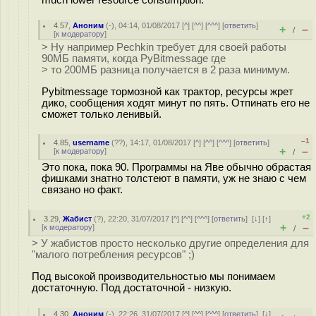
much lower resource consumption.
4.57
,
Аноним
(
-
), 04:14, 01/08/2017 [
^
] [
^^
] [
^^^
] [
ответить
]
+
–
/
[
к модератору
]
> Ну например Pechkin требует для своей работы
90МБ памяти, когда PyBitmessage где
> то 200МБ разница получается в 2 раза минимум.
Pybitmessage тормозной как трактор, ресурсы жрет
дико, сообщения ходят минут по пять. Отпинать его не
сможет только ленивый.
–1
4.85
,
username
(
??
), 14:17, 01/08/2017 [
^
] [
^^
] [
^^^
] [
ответить
]
+
–
[
к модератору
]
/
Это пока, пока 90. Программы на Яве обычно обрастая
фишками знатно толстеют в памяти, уж не знаю с чем
связано но факт.
+2
3.29
,
Жабист
(
?
), 22:20, 31/07/2017 [
^
] [
^^
] [
^^^
] [
ответить
]
[
↓
] [
↑
]
+
–
[
к модератору
]
/
> У жабистов просто несколько другие определения для
"малого потребления ресурсов" ;)
Под высокой производительностью мы понимаем
достаточную. Под достаточной - низкую.
4.30
,
Аноним
(
-
), 22:26, 31/07/2017 [
^
] [
^^
] [
^^^
] [
ответить
]
[
↓
]