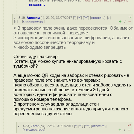
муру, почти вечно, и это мы...
большой текст свёрнут,
показать
+2
3.19
,
Аноним
(
-
), 21:20, 31/07/2017 [
^
] [
^^
] [
^^^
] [
ответить
]
[
↓
]
+
–
[
↑
] [
к модератору
]
/
> В правовом поле очень даже пересекаются. Оба имеют
отношение к _анонимной_ передаче
> информации с использованием шифрования, а значит -
возможно пособничество терроризму и
> необходимо запрещать
Слоны идут на север!
Кстати, где можно купить никелированную кровать с
тумбочкой?
А еще можно QR коды на заборах и стенах рисовать - в
правовом поле это значит, что во-первых:
нужно обязать всех владельцев стен и заборов удалять
нежелательные сообщения в течении 30 дней
во-вторых: идентифицировать пользователей с
помощью номера телефона.
В противном случае для владельца стен
предусмотренно наказание вплоть до принудительного
переселения в другие стены.
–3
4.33
,
Zarat
(
ok
), 22:32, 31/07/2017 [
^
] [
^^
] [
^^^
] [
ответить
]
+
–
[
к модератору
]
/