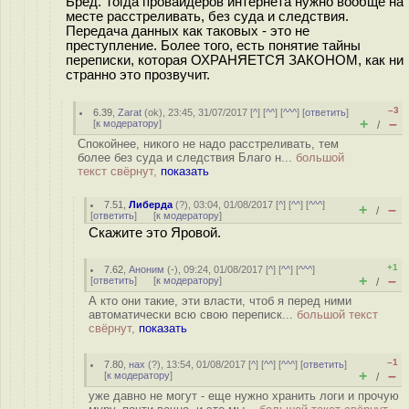
Бред. Тогда провайдеров интернета нужно вообще на
месте расстреливать, без суда и следствия.
Передача данных как таковых - это не
преступление. Более того, есть понятие тайны
переписки, которая ОХРАНЯЕТСЯ ЗАКОНОМ, как ни
странно это прозвучит.
–3
6.39
,
Zarat
(
ok
), 23:45, 31/07/2017 [
^
] [
^^
] [
^^^
] [
ответить
]
+
–
[
к модератору
]
/
Спокойнее, никого не надо расстреливать, тем
более без суда и следствия Благо н...
большой
текст свёрнут,
показать
7.51
,
Либерда
(
?
), 03:04, 01/08/2017 [
^
] [
^^
] [
^^^
]
+
–
/
[
ответить
]
[
к модератору
]
Скажите это Яровой.
+1
7.62
,
Аноним
(
-
), 09:24, 01/08/2017 [
^
] [
^^
] [
^^^
]
+
–
[
ответить
]
[
к модератору
]
/
А кто они такие, эти власти, чтоб я перед ними
автоматически всю свою переписк...
большой текст
свёрнут,
показать
–1
7.80
,
нах
(
?
), 13:54, 01/08/2017 [
^
] [
^^
] [
^^^
] [
ответить
]
+
–
[
к модератору
]
/
уже давно не могут - еще нужно хранить логи и прочую