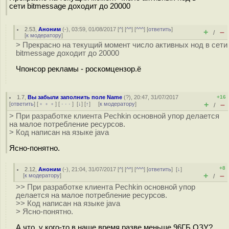
сети bitmessage доходит до 20000
2.53
,
Аноним
(
-
), 03:59, 01/08/2017 [
^
] [
^^
] [
^^^
] [
ответить
]
+
–
/
[
к модератору
]
> Прекрасно на текущий момент число активных нод в сети
bitmessage доходит до 20000
Чпонсор рекламы - роскомцензор.ё
1.7
,
Вы забыли заполнить поле Name
(
?
), 20:47, 31/07/2017
+16
+
–
[
ответить
] [
﹢﹢﹢
] [
· · ·
]
[
↓
] [
↑
] [
к модератору
]
/
> При разработке клиента Pechkin основной упор делается
на малое потребление ресурсов.
> Код написан на языке java
Ясно-понятно.
+8
2.12
,
Аноним
(
-
), 21:04, 31/07/2017 [
^
] [
^^
] [
^^^
] [
ответить
]
[
↓
]
+
–
[
к модератору
]
/
>> При разработке клиента Pechkin основной упор
делается на малое потребление ресурсов.
>> Код написан на языке java
> Ясно-понятно.
А что, у кого-то в наше время разве меньше 96ГБ ОЗУ?