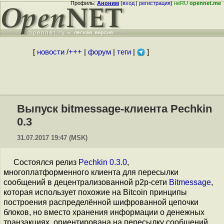
Профиль:
Аноним
(
вход
|
регистрация
)
неRU
opennet.me
[
новости
/
+++
|
форум
|
теги
|
]
Выпуск bitmessage-клиента Pechkin
0.3
31.07.2017 19:47 (MSK)
Состоялся релиз
Pechkin 0.3.0
,
многоплатформенного клиента для пересылки
сообщений в децентрализованной p2p-сети
Bitmessage
,
которая использует похожие на Bitcoin принципы
построения распределённой шифрованной цепочки
блоков, но вместо хранения информации о денежных
транзакциях, ориентирована на пересылку сообщений.