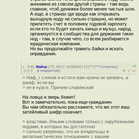
анонимно из совсем другой страны - там ведь
главное, чтоб денежки более менее чистые шли.
А еще, в странах где вроде как открывать
выходную ноду не сильно страшно, но может
прилететь счет в половину годовой зарплату
если кто-то будет качать кинцо и музцо, народ
организуется в сообщества для держания таких
нод - там, в случае чего, со всем разбирается
юридическая компания.
Но вы продолжайте травить байки и искать
оправдания.
+4
5.41
,
Майор
(
??
), 00:17, 01/08/2017 [
^
] [
^^
] [
^^^
] [
ответить
]
+
–
[
↓
] [
↑
] [
к модератору
]
/
> Наф_г слонов и кстати вам нужна не кровать, а
шкаф, если вы
> не в курсе. Причем славянский
На ловца и зверь бежит!
Вот и замечательно, пока-еще-гражданин.
Вы нам обязательно расскажите, что же этот ваш
затейливый шифр означает.
> властями. Иными словами только с зарубежными
нодами, в которых вы достаточно
> сильно уверенны, что их владельцы в
антагонистических отношениях с вашим