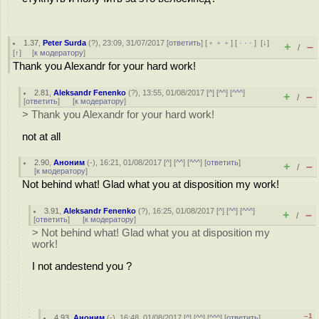
1.37
,
Peter Surda
(
?
), 23:09, 31/07/2017 [
ответить
] [
﹢﹢﹢
] [
· · ·
]
[
↓
]
+
–
/
[
↑
] [
к модератору
]
Thank you Alexandr for your hard work!
2.81
,
Aleksandr Fenenko
(
?
), 13:55, 01/08/2017 [
^
] [
^^
] [
^^^
]
+
–
/
[
ответить
]
[
к модератору
]
> Thank you Alexandr for your hard work!
not at all
2.90
,
Аноним
(
-
), 16:21, 01/08/2017 [
^
] [
^^
] [
^^^
] [
ответить
]
+
–
/
[
к модератору
]
Not behind what! Glad what you at disposition my work!
3.91
,
Aleksandr Fenenko
(
?
), 16:25, 01/08/2017 [
^
] [
^^
] [
^^^
]
+
–
/
[
ответить
]
[
к модератору
]
> Not behind what! Glad what you at disposition my
work!
I not andestend you ?
–1
4.93
,
Аноним
(
-
), 16:48, 01/08/2017 [
^
] [
^^
] [
^^^
] [
ответить
]