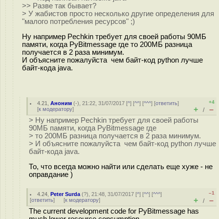
>> Разве так бывает?
> У жабистов просто несколько другие определения для
"малого потребления ресурсов" ;)
Ну например Pechkin требует для своей работы 90МБ
памяти, когда PyBitmessage где то 200МБ разница
получается в 2 раза минимум.
И объясните пожалуйста чем байт-код python лучше
байт-кода java.
+4
4.21
,
Аноним
(
-
), 21:22, 31/07/2017 [
^
] [
^^
] [
^^^
] [
ответить
]
+
–
[
к модератору
]
/
> Ну например Pechkin требует для своей работы
90МБ памяти, когда PyBitmessage где
> то 200МБ разница получается в 2 раза минимум.
> И объясните пожалуйста чем байт-код python лучше
байт-кода java.
То, что всегда можно найти или сделать еще хуже - не
оправдание )
–1
4.24
,
Peter Surda
(
?
), 21:48, 31/07/2017 [
^
] [
^^
] [
^^^
]
+
–
[
ответить
]
[
к модератору
]
/
The current development code for PyBitmessage has