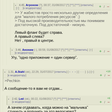
4.45
,
Агроном
(
?
), 00:37, 01/08/2017 [
^
] [
^^
] [
^^^
] [
ответить
]
+
–
/
[
↑
] [
к модератору
]
>> У жабистов просто несколько другие определения
для "малого потребления ресурсов" ;)
> Под высокой производительностью мы понимаем
достаточную. Под достаточной - низкую.
Левый фланг будет справа.
А правый слева?
Нет , правый в центре.
3.46
,
Аноним
(
-
), 00:59, 01/08/2017 [
^
] [
^^
] [
^^^
] [
ответить
]
[
↑
]
+
–
/
[
к модератору
]
Угу, "одно приложение = один сервер".
+10
1.31
,
A.Stahl
(
ok
), 22:29, 31/07/2017 [
ответить
] [
﹢﹢﹢
] [
· · ·
]
[
↓
] [
↑
]
+
–
[
к модератору
]
/
>Pechkin
А сообщение-то я вам не отдам...
+6
2.42
,
Led
(
ok
), 00:22, 01/08/2017 [
^
] [
^^
] [
^^^
] [
ответить
]
+
–
[
к модератору
]
/
А зачем отдвавать, когда можно на "мальчика"
стукнуть и получить за это велосипед?