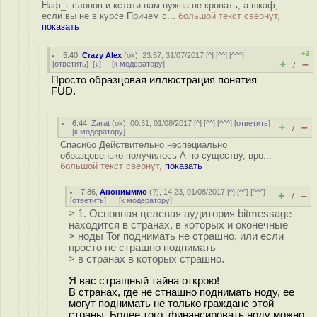
Наф_г слонов и кстати вам нужна не кровать, а шкаф,
если вы не в курсе Причем с...
большой текст свёрнут,
показать
+3
5.40
,
Crazy Alex
(
ok
), 23:57, 31/07/2017 [
^
] [
^^
] [
^^^
]
+
–
[
ответить
]
[
↓
] [
к модератору
]
/
Просто образцовая иллюстрация понятия
FUD.
6.44
,
Zarat
(
ok
), 00:31, 01/08/2017 [
^
] [
^^
] [
^^^
] [
ответить
]
+
–
/
[
к модератору
]
Спасибо Действительно неспециально
образцовенько получилось А по существу, вро...
большой текст свёрнут,
показать
7.86
,
Анонимммо
(
?
), 14:23, 01/08/2017 [
^
] [
^^
] [
^^^
]
+
–
/
[
ответить
]
[
к модератору
]
> 1. Основная целевая аудитория bitmessage
находится в странах, в которых и оконечные
> ноды Tor поднимать не страшно, или если
просто не страшно поднимать
> в странах в которых страшно.
Я вас стращный тайна открою!
В странах, где не стнашно поднимать ноду, ее
могут поднимать не только граждане этой
страны. Более того, финансировать ноду можно