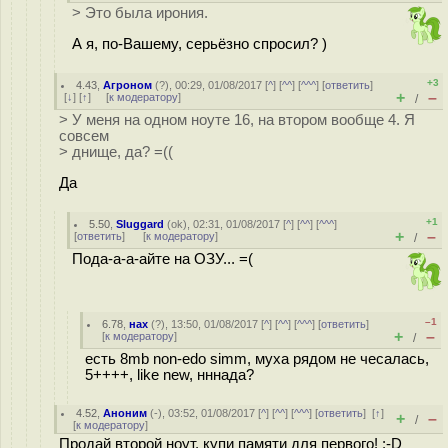
> Это была ирония.
А я, по-Вашему, серьёзно спросил? )
+3
4.43
,
Агроном
(
?
), 00:29, 01/08/2017 [
^
] [
^^
] [
^^^
] [
ответить
]
+
–
[
↓
] [
↑
] [
к модератору
]
/
> У меня на одном ноуте 16, на втором вообще 4. Я
совсем
> днище, да? =((
Да
+1
5.50
,
Sluggard
(
ok
), 02:31, 01/08/2017 [
^
] [
^^
] [
^^^
]
+
–
[
ответить
]
[
к модератору
]
/
Пода-а-а-айте на ОЗУ... =(
–1
6.78
,
нах
(
?
), 13:50, 01/08/2017 [
^
] [
^^
] [
^^^
] [
ответить
]
+
–
[
к модератору
]
/
есть 8mb non-edo simm, муха рядом не чесалась,
5++++, like new, нннада?
4.52
,
Аноним
(
-
), 03:52, 01/08/2017 [
^
] [
^^
] [
^^^
] [
ответить
]
[
↑
]
+
–
/
[
к модератору
]
Продай второй ноут, купи памяти для первого! :-D