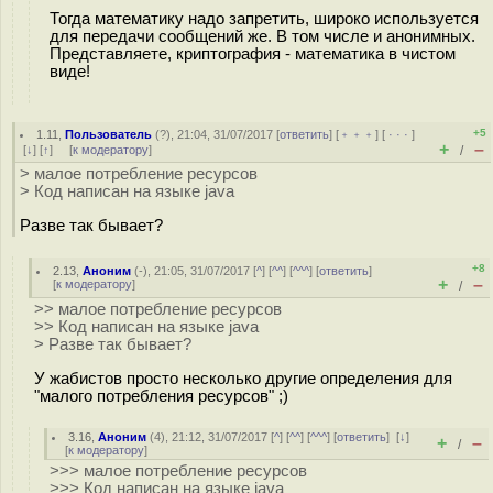
Тогда математику надо запретить, широко используется
для передачи сообщений же. В том числе и анонимных.
Представляете, криптография - математика в чистом
виде!
+5
1.11
,
Пользователь
(
?
), 21:04, 31/07/2017 [
ответить
] [
﹢﹢﹢
] [
· · ·
]
+
–
[
↓
] [
↑
] [
к модератору
]
/
> малое потребление ресурсов
> Код написан на языке java
Разве так бывает?
+8
2.13
,
Аноним
(
-
), 21:05, 31/07/2017 [
^
] [
^^
] [
^^^
] [
ответить
]
+
–
[
к модератору
]
/
>> малое потребление ресурсов
>> Код написан на языке java
> Разве так бывает?
У жабистов просто несколько другие определения для
"малого потребления ресурсов" ;)
3.16
,
Аноним
(
4
), 21:12, 31/07/2017 [
^
] [
^^
] [
^^^
] [
ответить
]
[
↓
]
+
–
/
[
к модератору
]
>>> малое потребление ресурсов
>>> Код написан на языке java