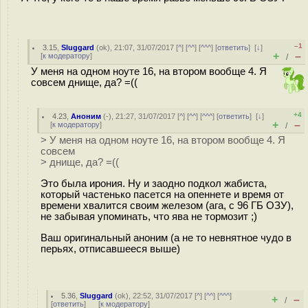
–1
3.15
,
Sluggard
(
ok
), 21:07, 31/07/2017 [
^
] [
^^
] [
^^^
] [
ответить
]
[
↓
]
+
–
[
к модератору
]
/
У меня на одном ноуте 16, на втором вообще 4. Я
совсем днище, да? =((
+4
4.23
,
Аноним
(
-
), 21:27, 31/07/2017 [
^
] [
^^
] [
^^^
] [
ответить
]
[
↓
]
+
–
[
к модератору
]
/
> У меня на одном ноуте 16, на втором вообще 4. Я
совсем
> днище, да? =((
Это была ирония. Ну и заодно подкол жабиста,
который частенько пасется на опеннете и время от
времени хвалится своим железом (ага, с 96 ГБ ОЗУ),
не забывая упоминать, что ява не тормозит ;)
Ваш оригинальный аноним (а не то невнятное чудо в
перьях, отписавшееся выше)
5.36
,
Sluggard
(
ok
), 22:52, 31/07/2017 [
^
] [
^^
] [
^^^
]
+
–
/
[
ответить
]
[
к модератору
]