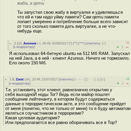
жаба, а qemu
Ты запустил свою жабу в виртуалке и удивляешься
что ей и там надо уйму памяти? Сам qemu памяти
лопает умеренно и потребление больше всего зависит
от того сколько памяти дать виртуалке, а не что-
нибудь еще.
–1
2.113
,
Аноним
(
-
), 06:49, 02/08/2017 [
^
] [
^^
] [
^^^
] [
ответить
]
[
↑
]
+
–
[
к модератору
]
/
Я использовал 64-битную ubuntu на 512 Мб RAM. Запускал
на ней Java, а в ней - клиент Azureus. Ничего не тормозило.
Ело около 150 Мб.
+2
1.8
,
Zarat
(
ok
), 20:49, 31/07/2017 [
ответить
] [
﹢﹢﹢
] [
· · ·
]
[
↓
] [
↑
]
+
–
[
к модератору
]
/
Т.е. установить этот клиент, равнозначно открытию у
себя выходноЙ ноды Tor? Ведь если майор пошлет
сообщение лейтенанту, в котором будут содержаться
данные о терорристическом акте, и это сообщение прийдет
от меня (понятно, что не только от меня) то я буду автоматом
являться соучастником в терроризме?
Какая целевая аудитория?
Или предполагается все равно оборачивать все в Тор?