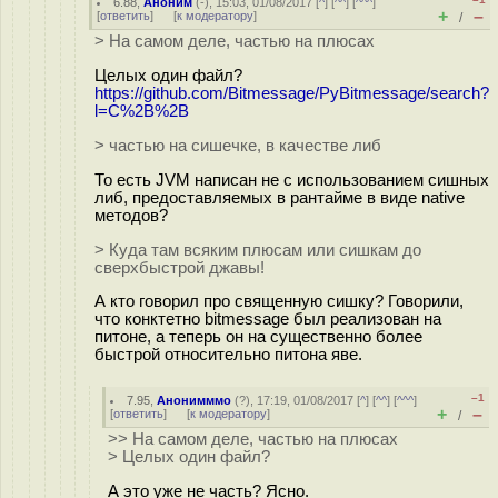
6.88
,
Аноним
(
-
), 15:03, 01/08/2017 [
^
] [
^^
] [
^^^
]
+
–
[
ответить
]
[
к модератору
]
/
> На самом деле, частью на плюсах
Целых один файл?
https://github.com/Bitmessage/PyBitmessage/search?
l=C%2B%2B
> частью на сишечке, в качестве либ
То есть JVM написан не с использованием сишных
либ, предоставляемых в рантайме в виде native
методов?
> Куда там всяким плюсам или сишкам до
сверхбыстрой джавы!
А кто говорил про священную сишку? Говорили,
что конктетно bitmessage был реализован на
питоне, а теперь он на существенно более
быстрой относительно питона яве.
–1
7.95
,
Анонимммо
(
?
), 17:19, 01/08/2017 [
^
] [
^^
] [
^^^
]
+
–
[
ответить
]
[
к модератору
]
/
>> На самом деле, частью на плюсах
> Целых один файл?
А это уже не часть? Ясно.