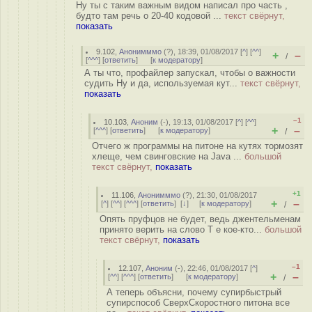
Ну ты с таким важным видом написал про часть ,
будто там речь о 20-40 кодовой ...
текст свёрнут,
показать
9.102
,
Анонимммо
(
?
), 18:39, 01/08/2017 [
^
] [
^^
]
+
–
/
[
^^^
] [
ответить
]
[
к модератору
]
А ты что, профайлер запускал, чтобы о важности
судить Ну и да, используемая кут...
текст свёрнут,
показать
–1
10.103
,
Аноним
(
-
), 19:13, 01/08/2017 [
^
] [
^^
]
+
–
[
^^^
] [
ответить
]
[
к модератору
]
/
Отчего ж программы на питоне на кутях тормозят
хлеще, чем свинговские на Java ...
большой
текст свёрнут,
показать
+1
11.106
,
Анонимммо
(
?
), 21:30, 01/08/2017
+
–
[
^
] [
^^
] [
^^^
] [
ответить
]
[
↓
] [
к модератору
]
/
Опять пруфцов не будет, ведь джентельменам
принято верить на слово Т е кое-кто...
большой
текст свёрнут,
показать
–1
12.107
,
Аноним
(
-
), 22:46, 01/08/2017 [
^
]
+
–
[
^^
] [
^^^
] [
ответить
]
[
к модератору
]
/
А теперь объясни, почему супирбыстрый
супирспособ СверхСкоростного питона все