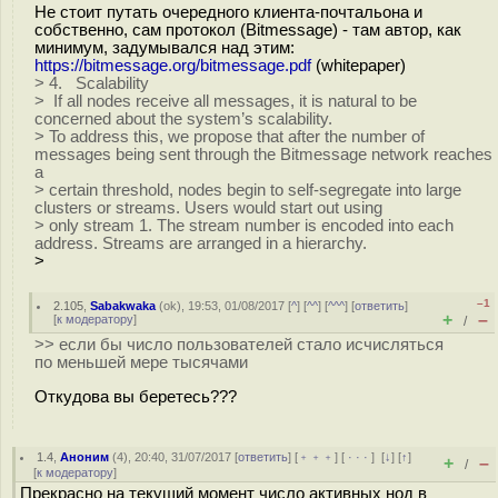
Не стоит путать очередного клиента-почтальона и
собственно, cам протокол (Bitmessage) - там автор, как
минимум, задумывался над этим:
https://bitmessage.org/bitmessage.pdf
(whitepaper)
> 4. Scalability
> If all nodes receive all messages, it is natural to be
concerned about the system’s scalability.
> To address this, we propose that after the number of
messages being sent through the Bitmessage network reaches
a
> certain threshold, nodes begin to self‐segregate into large
clusters or streams. Users would start out using
> only stream 1. The stream number is encoded into each
address. Streams are arranged in a hierarchy.
>
–1
2.105
,
Sabakwaka
(
ok
), 19:53, 01/08/2017 [
^
] [
^^
] [
^^^
] [
ответить
]
+
–
[
к модератору
]
/
>> если бы число пользователей стало исчисляться
по меньшей мере тысячами
Откудова вы беретесь???
1.4
,
Аноним
(
4
), 20:40, 31/07/2017 [
ответить
] [
﹢﹢﹢
] [
· · ·
]
[
↓
] [
↑
]
+
–
/
[
к модератору
]
Прекрасно на текущий момент число активных нод в