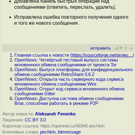
Добавлена панель быстрых операций над
сообщениями (ответить, переслать, удалить);
Исправлена ошибка повторного получения одного
и того же нового сообщения.
+
–
исправить
/
+3
Главная ссылка к новости (
https://sourceforge.net/projec...
)
OpenNews: Четвёртый тестовый выпуск системы
мгновенного обмена сообщениями от проекта Tor
OpenNews: Выпуск платформы для конфиденциального
обмена сообщениями RetroShare 0.6.2
OpenNews: Открыта часть серверного кода сервиса
мгновенного обмена сообщениями Wire
OpenNews: Открыт код сервиса мгновенного обмена
сообщениями Gitter
OpenNews: Доступна система обмена сообщениями
Briar, способная работать в режиме P2P
Автор новости:
Aleksandr Fenenko
Лицензия:
CC BY 3.0
Короткая ссылка: https://opennet.ru/46946-pechkin
Ключевые слова:
pechkin
,
bitmessage