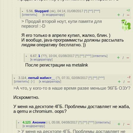
+2
5.56
,
Sluggard
(
ok
), 04:14, 01/08/2017 [
^
] [
^^
] [
^^^
]
+
–
[
ответить
]
[
к модератору
]
/
> Продай второй ноут, купи памяти для
первого! :-D
Я его только в апреле купил, жалко, блин. )
И вообще, java-программисты должны рассылать
людям оперативу бесплатно. ))
6.67
,
1
(
??
), 10:04, 01/08/2017 [
^
] [
^^
] [
^^^
] [
ответить
]
+
–
/
[
к модератору
]
После регистрации на metalink
–2
3.114
,
лютый жабист__
(
?
), 07:31, 02/08/2017 [
^
] [
^^
] [
^^^
]
+
–
[
ответить
]
[
↑
] [
к модератору
]
/
>А что, у кого-то в наше время разве меньше 96ГБ ОЗУ?
Искрометно.
У меня на десктопе 4ГБ. Проблемы доставляет не жаба,
а qemu и chromium. oops?
4.123
,
Аноним
(
-
), 05:08, 04/08/2017 [
^
] [
^^
] [
^^^
] [
ответить
]
+
–
/
[
к модератору
]
> У меня на десктопе 4ГБ. Проблемы доставляет не