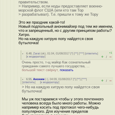
правительством.
> Например, если ноды предоставляет военно-
морской флот США (или кто там Тор
> разрабатывал). Т.е. пришли к тому же Тору
Это же праздник какой-то!
Новый подпольный анонимайзер под тем же именем,
что и запрещенный, но с другим принципом работы?
Хитро.
Но на каждую хитрую попу найдется своя
бутылочка!
+1
6.48
,
Zarat
(
ok
), 01:04, 01/08/2017 [
^
] [
^^
] [
^^^
] [
ответить
]
+
–
[
к модератору
]
/
Очень просто, т-щ майор Как сознательный
гражданин самого лучшего государства, ...
большой текст свёрнут,
показать
6.55
,
Аноним
(
-
), 04:09, 01/08/2017 [
^
] [
^^
] [
^^^
]
+
–
/
[
ответить
]
[
к модератору
]
> Но на каждую хитрую попу найдется своя
бутылочка!
Мы уж постараемся чтобы у этого почтенного
человека всегда было много работы. Можно
например косить под протокол чего-нибудь
популярного. Для изучения пределов