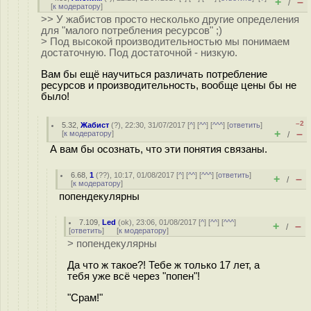
+
–
/
[
к модератору
]
>> У жабистов просто несколько другие определения
для "малого потребления ресурсов" ;)
> Под высокой производительностью мы понимаем
достаточную. Под достаточной - низкую.
Вам бы ещё научиться различать потребление
ресурсов и производительность, вообще цены бы не
было!
–2
5.32
,
Жабист
(
?
), 22:30, 31/07/2017 [
^
] [
^^
] [
^^^
] [
ответить
]
+
–
[
к модератору
]
/
А вам бы осознать, что эти понятия связаны.
6.68
,
1
(
??
), 10:17, 01/08/2017 [
^
] [
^^
] [
^^^
] [
ответить
]
+
–
/
[
к модератору
]
попендекулярны
7.109
,
Led
(
ok
), 23:06, 01/08/2017 [
^
] [
^^
] [
^^^
]
+
–
/
[
ответить
]
[
к модератору
]
> попендекулярны
Да что ж такое?! Тебе ж только 17 лет, а
тебя уже всё через "попен"!
"Срам!"