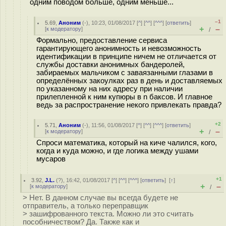
одним поводом больше, одним меньше...
–1
5.69
,
Аноним
(
-
), 10:23, 01/08/2017 [
^
] [
^^
] [
^^^
] [
ответить
]
+
–
[
к модератору
]
/
Формально, предоставление сервиса
гарантирующего анонимность и невозможность
идентификации в принципе ничем не отличается от
службы доставки анонимных бандеролей,
забираемых мальчиком с заваязанными глазами в
определённых закоулках раз в день и доставляемых
по указанному на них адресу при наличии
прилепленной к ним купюры в n баксов. И главное
ведь за распространение некого привлекать правда?
+2
5.71
,
Аноним
(
-
), 11:56, 01/08/2017 [
^
] [
^^
] [
^^^
] [
ответить
]
+
–
[
к модератору
]
/
Спроси математика, который на киче чалился, кого,
когда и куда можно, и где логика между ушами
мусаров
+1
3.92
,
J.L.
(
?
), 16:42, 01/08/2017 [
^
] [
^^
] [
^^^
] [
ответить
]
[
↑
]
+
–
[
к модератору
]
/
> Нет. В данном случае вы всегда будете не
отправитель, а только переправщик
> зашифрованного текста. Можно ли это считать
пособничеством? Да. Также как и