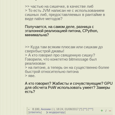
>> частью на сишечке, в качестве либ
> То есть JVM написан не с использованием
сишных либ, предоставляемых в рантайме в
виде native методов?
Получается, на самом деле, разница с
эталонной реализацией питона, CPython,
минимальна?
>> Куда там всяким плюсам или сишкам до
сверхбыстрой джавы!
> А кто говорил про священную сишку?
Говорили, что конктетно bitmessage был
реализован
> на питоне, а теперь он на существенно более
быстрой относительно питона
> яве.
А кто говорил? Жабисты и сочувствующие? GPU
для обсчета PoW использовать умеет? Замеры
есть?
8.100
,
Аноним
(
-
), 18:24, 01/08/2017 [
^
] [
^^
] [
^^^
]
+
–
/
[
ответить
]
[
к модератору
]