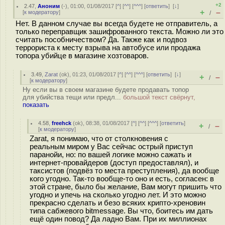
+2
2.47
,
Аноним
(
-
), 01:00, 01/08/2017 [
^
] [
^^
] [
^^^
] [
ответить
]
[
↓
]
+
–
[
к модератору
]
/
Нет. В данном случае вы всегда будете не отправитель, а
только переправщик зашифрованного текста. Можно ли это
считать пособничеством? Да. Также как и подвоз
террориста к месту взрыва на автобусе или продажа
топора убийце в магазине хозтоваров.
3.49
,
Zarat
(
ok
), 01:23, 01/08/2017 [
^
] [
^^
] [
^^^
] [
ответить
]
[
↓
]
+
–
/
[
к модератору
]
Ну если вы в своем магазине будете продавать топор
для убийства тещи или предл...
большой текст свёрнут,
показать
4.58
,
freehck
(
ok
), 08:38, 01/08/2017 [
^
] [
^^
] [
^^^
] [
ответить
]
+
–
/
[
к модератору
]
Zarat, я понимаю, что от столкновения с
реальным миром у Вас сейчас острый приступ
паранойи, но: по вашей логике можно сажать и
интернет-провайдеров (доступ предоставлял), и
таксистов (подвёз то места преступления), да вообще
кого угодно. Так-то вообще-то оно и есть, согласен: в
этой стране, было бы желание, Вам могут пришить что
угодно и упечь на сколько угодно лет. И это можно
прекрасно сделать и безо всяких крипто-хреновин
типа сабжевого bitmessage. Вы что, боитесь им дать
ещё один повод? Да ладно Вам. При их миллионах