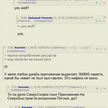
+
–
[
к модератору
]
/
yes well?
–1
5.94
,
Aleksandr Fenenko
(
?
), 17:00, 01/08/2017 [
^
] [
^^
] [
^^^
]
+
–
[
ответить
]
[
к модератору
]
/
> yes well?
yes.
1.59
,
Аноним
(
-
), 09:10, 01/08/2017 [
ответить
] [
﹢﹢﹢
] [
· · ·
]
[
↓
] [
↑
]
+
–
/
[
к модератору
]
> малое потребление ресурсов
> код написан на языке java
/0
У меня любое джаба приложение выделяет 300Мб памяти,
какой бы лимит не был выставлен. Это нифига не мало.
2.72
,
Аноним
(
-
), 12:33, 01/08/2017 [
^
] [
^^
] [
^^^
] [
ответить
]
[
↓
]
+
–
/
[
к модератору
]
То ли дело СверхСкоростные Приложения На
СверхБыстром Асинхронном Питоне, да?
3.74
,
Аноним
(
-
), 13:02, 01/08/2017 [
^
] [
^^
] [
^^^
] [
ответить
]