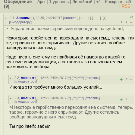
Обсуждение
Ajax
|
1 уровень
|
Линейный
|
+/-
|
Раскрыть всё
(9)
|
RSS
+5
1.1
,
Аноним
(
-
), 12:35, 24/04/2017 [
ответить
] [
﹢﹢﹢
] [
· · ·
]
[
↓
]
+
–
[
к модератору
]
/
> Управление всеми сервисами переведено на systemd;
Некоторые геройственно переходили на сыстемд, теперь, так
же, героично с него спрыгивают. Другие остались вообще
равнодушны к сыстемд.
Надо писать систему не прибивая её намертво к какой то
системе инициализации, а оставлять за пользователем
возможность выбора!
2.2
,
Аноним
(
-
), 12:46, 24/04/2017 [
^
] [
^^
] [
^^^
] [
ответить
]
+
–
/
[
к модератору
]
Иногда это требует много больших усилий...
2.3
,
Аноним
(
-
), 12:58, 24/04/2017 [
^
] [
^^
] [
^^^
] [
ответить
]
+
–
/
[
к модератору
]
>Некоторые геройственно переходили на сыстемд, теперь,
так же, героично с него спрыгивают. Другие остались
вообще равнодушны к сыстемд.
Ты про intelfx забыл