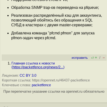
Обработка SNMP trap-ов переведена на pfqueue;
Реализован распределённый кэш для аккаунтинга,
позволяющий обойтись без обращения к SQL
СУБД в кластерах с двумя master-серверами;
Добавлена команда "pfcmd pfmon" для запуска
pfmon-задач через pfcmd.
+
–
исправить
/
+7
Главная ссылка к новости
(
https://packetfence.org/news/2...
)
Лицензия:
CC BY 3.0
Короткая ссылка: https://opennet.ru/46437-packetfence
Ключевые слова:
packetfence
При перепечатке указание ссылки на opennet.ru обязательно