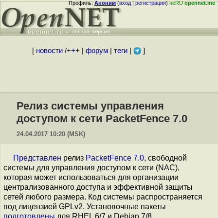
Профиль:
Аноним
(
вход
|
регистрация
)
неRU
opennet.me
[
новости
/
+++
|
форум
|
теги
|
]
Релиз системы управления
доступом к сети PacketFence 7.0
24.04.2017 10:20 (MSK)
Представлен
релиз
PacketFence 7.0
, свободной
системы для управления доступом к сети (NAC),
которая может использоваться для организации
централизованного доступа и эффективной защиты
сетей любого размера. Код системы распространяется
под лицензией GPLv2. Установочные пакеты
подготовлены
для RHEL 6/7 и Debian 7/8.