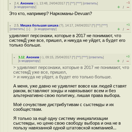
–1
2.4
,
Аноним
(
-
), 13:48, 24/04/2017 [
^
] [
^^
] [
^^^
] [
ответить
]
+
–
[
к модератору
]
/
Это кто, например? Наркоманы-Devuan?
+1
2.5
,
Мишка большая шишка
(
?
), 14:17, 24/04/2017 [
^
] [
^^
] [
^^^
]
+
–
[
ответить
]
[
↓
] [
к модератору
]
/
удивляют персонажи, которые в 2017 не понимают, что
системД уже все, пришел, и никуда не уйдет, а будет его
только больше.
+3
3.12
,
Аноним
(
-
), 09:15, 25/04/2017 [
^
] [
^^
] [
^^^
] [
ответить
]
+
–
[
к модератору
]
/
> удивляют персонажи, которые в 2017 не понимают, что
системД уже все, пришел,
> и никуда не уйдет, а будет его только больше.
А меня, уже давно не удивляет вовсе как людей ставят
раком, вставляют зонды и навязывают всем и без
альтернативно свою политику, лишая права выбора.
Моё сочувствие дистрибутивам с сыстемды и их
сообществам.
Я только за ещё одну систему инициализации
сыстемды, но ценю свою свободу выбора и она не в
пользу навязанной одной штатовской компанией...