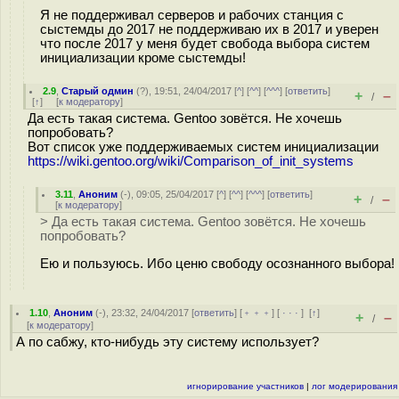
Я не поддерживал серверов и рабочих станция с
сыстемды до 2017 не поддерживаю их в 2017 и уверен
что после 2017 у меня будет свобода выбора систем
инициализации кроме сыстемды!
2.9
,
Старый одмин
(
?
), 19:51, 24/04/2017 [
^
] [
^^
] [
^^^
] [
ответить
]
+
–
/
[
↑
] [
к модератору
]
Да есть такая система. Gentoo зовётся. Не хочешь
попробовать?
Вот список уже поддерживаемых систем инициализации
https://wiki.gentoo.org/wiki/Comparison_of_init_systems
3.11
,
Аноним
(
-
), 09:05, 25/04/2017 [
^
] [
^^
] [
^^^
] [
ответить
]
+
–
/
[
к модератору
]
> Да есть такая система. Gentoo зовётся. Не хочешь
попробовать?
Ею и пользуюсь. Ибо ценю свободу осознанного выбора!
1.10
,
Аноним
(
-
), 23:32, 24/04/2017 [
ответить
] [
﹢﹢﹢
] [
· · ·
]
[
↑
]
+
–
/
[
к модератору
]
А по сабжу, кто-нибудь эту систему использует?
игнорирование участников
|
лог модерирования