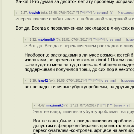
Ха-ха! Я-то думал за десяток лет эту проблему исправил
2.27
,
kravich
(
ok
), 13:48, 07/04/2017 [
^
] [
^^
] [
^^^
] [
ответить
]
[
↓
] [
к модера
>переключение срабатывает с небольшой задержкой и и
Вот да. Всегда с переключением раскладок в линуксах к
3.32
,
maximnik0
(
?
), 15:01, 07/04/2017 [
^
] [
^^
] [
^^^
] [
ответить
]
[
к м
> Вот да. Всегда с переключением раскладок в лину
Наоборот ,с раскладками в линуксе возможностей б
извратами ,во времена протокола xinrut 1.Потом вз
....не куда-то меня не туда понесло.В общем понаде
поддерживали получился треш, до сих пор в некото
3.39
,
leap42
(
ok
), 16:05, 07/04/2017 [
^
] [
^^
] [
^^^
] [
ответить
]
[
к моде
вот не надо, типичные убунтупроблемы, на других д
4.47
,
maximnik0
(
?
), 17:21, 07/04/2017 [
^
] [
^^
] [
^^^
] [
ответить
]
>вот не надо, типичные убунтупроблемы, на дру
Вот не надо ,были глюки да чинили их,проблемы
допустим в федоре выбираешь при инсталляции
переключателем -контрол+шифт ,все на английс