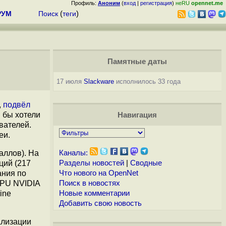
Профиль:
Аноним
(
вход
|
регистрация
)
неRU
opennet.me
РУМ
Поиск
(
теги
)
Памятные даты
17 июля
Slackware
исполнилось 33 года
,
подвёл
 бы хотели
Навигация
вателей.
еи.
аллов). На
Каналы:
ций (217
Разделы новостей
|
Сводные
ания по
Что нового на OpenNet
GPU NVIDIA
Поиск в новостях
ine
Новые комментарии
Добавить свою новость
ализации