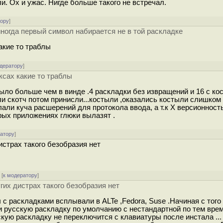
и. Ох и ужас. Нигде больше такого не встречал.
тору
]
ногда первый символ набирается не в той раскладке
акие то траблы
одератору
]
ксах какие то траблы
ыло больше чем в винде .4 раскладки без извращений и 16 с ко
яли скотч потом принисли...костыли ,оказались костыли слишком
лали куча расшерений для протокола ввода, а т.к X версионност
рых приложениях глюки вылазят .
ратору
]
истрах такого безобразия нет
[
к модератору
]
гих дистрах такого безобразия нет
 с раскладками всплывали в ALTe ,Fedora, Suse .Начиная с того
 русскую раскладку по умолчанию с нестандартной по тем вре
кую раскладку не переключится с клавиатуры после инстала ...