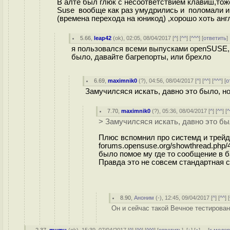
В алте был глюк с несоответствием клавиш,то
Suse вообще как раз умудрились и поломали и 
(времена перехода на юникод) ,хорошо хоть англ
5.66
,
leap42
(
ok
), 02:05, 08/04/2017 [
^
] [
^^
] [
^^^
] [
ответить
я пользовался всеми выпусками openSUSE, н
было, давайте багрепорты, или брехло
6.69
,
maximnik0
(
?
), 04:56, 08/04/2017 [
^
] [
^^
] [
^^^
] [
о
Замучилсяся искать, давно это было, н
7.70
,
maximnik0
(
?
), 05:36, 08/04/2017 [
^
] [
^^
] [
^
> Замучилсяся искать, давно это бы
Плюс вспомнил про системд и трейд
forums.opensuse.org/showthread.php/
было помое му где то сообщение в б
Правда это не совсем стандартная 
8.90
,
Аноним
(
-
), 12:45, 09/04/2017 [
^
] [
^^
] [
Он и сейчас такой Вечное тестирован