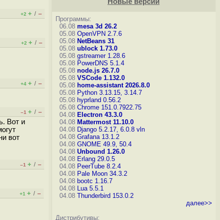
Новые версии
+
–
/
+2
Программы:
06.08
mesa 3d 26.2
05.08
OpenVPN 2.7.6
05.08
NetBeans 31
+
–
/
+2
05.08
ublock 1.73.0
05.08
gstreamer 1.28.6
05.08
PowerDNS 5.1.4
05.08
node.js 26.7.0
05.08
VSCode 1.132.0
+
–
/
+4
05.08
home-assistant 2026.8.0
05.08
Python 3.13.15, 3.14.7
05.08
hyprland 0.56.2
05.08
Chrome 151.0.7922.75
+
–
/
–1
04.08
Electron 43.3.0
. Вот и
04.08
Mattermost 11.10.0
могут
04.08
Django 5.2.17, 6.0.8
vln
04.08
Grafana 13.1.2
ни вот
04.08
GNOME 49.9, 50.4
04.08
Unbound 1.26.0
04.08
Erlang 29.0.5
+
–
/
–1
04.08
PeerTube 8.2.4
04.08
Pale Moon 34.3.2
04.08
bootc 1.16.7
04.08
Lua 5.5.1
+
–
/
+1
04.08
Thunderbird 153.0.2
далее>>
Дистрибутивы: