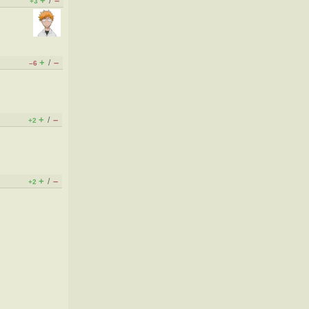
+
–
/
+3
+
–
/
–6
+
–
/
+2
+
–
/
+2