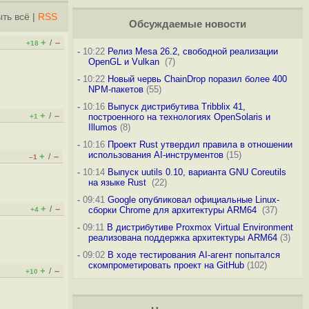
ть всё
|
RSS
Обсуждаемые новости
+
–
/
+18
-
10:22
Релиз Mesa 26.2, свободной реализации
OpenGL и Vulkan
(7)
-
10:22
Новый червь ChainDrop поразил более 400
NPM-пакетов
(55)
-
10:16
Выпуск дистрибутива Tribblix 41,
+
–
/
построенного на технологиях OpenSolaris и
+1
Illumos
(8)
-
10:16
Проект Rust утвердил правила в отношении
использования AI-инструментов
(15)
+
–
/
–1
-
10:14
Выпуск uutils 0.10, варианта GNU Coreutils
на языке Rust
(22)
-
09:41
Google опубликовал официальные Linux-
+
–
/
сборки Chrome для архитектуры ARM64
(37)
+4
-
09:11
В дистрибутиве Proxmox Virtual Environment
реализована поддержка архитектуры ARM64
(3)
-
09:02
В ходе тестирования AI-агент попытался
скомпрометировать проект на GitHub
(102)
+
–
/
+10