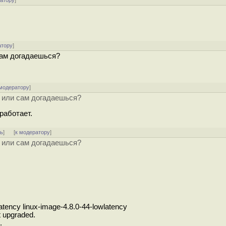
ратору
]
атору
]
сам догадаешься?
 модератору
]
ь или сам догадаешься?
работает.
ть
]
[
к модератору
]
ь или сам догадаешься?
atency linux-image-4.8.0-44-lowlatency
t upgraded.
.