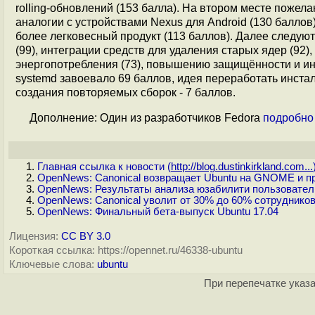
rolling-обновлений (153 балла). На втором месте поже
аналогии с устройствами Nexus для Android (130 баллов
более легковесный продукт (113 баллов). Далее следую
(99), интеграции средств для удаления старых ядер (92)
энергопотребления (73), повышению защищённости и инте
systemd завоевало 69 баллов, идея переработать инста
создания повторяемых сборок - 7 баллов.
Дополнение: Один из разработчиков Fedora
подробно
Главная ссылка к новости (
http://blog.dustinkirkland.com...
OpenNews: Canonical возвращает Ubuntu на GNOME и пре
OpenNews: Результаты анализа юзабилити пользователь
OpenNews: Canonical уволит от 30% до 60% сотрудников
OpenNews: Финальный бета-выпуск Ubuntu 17.04
Лицензия:
CC BY 3.0
Короткая ссылка: https://opennet.ru/46338-ubuntu
Ключевые слова:
ubuntu
При перепечатке указа