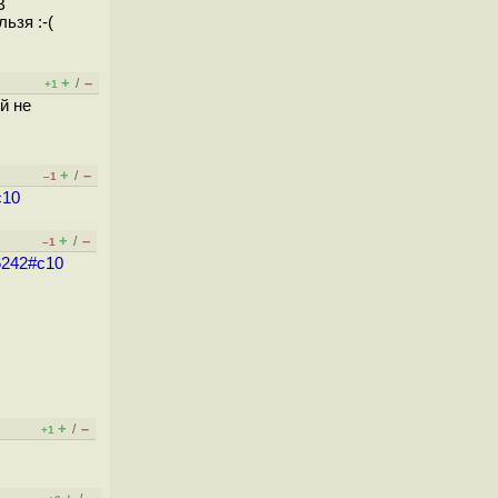
В
ьзя :-(
+
–
/
+1
й не
+
–
/
–1
c10
+
–
/
–1
86242#c10
+
–
/
+1