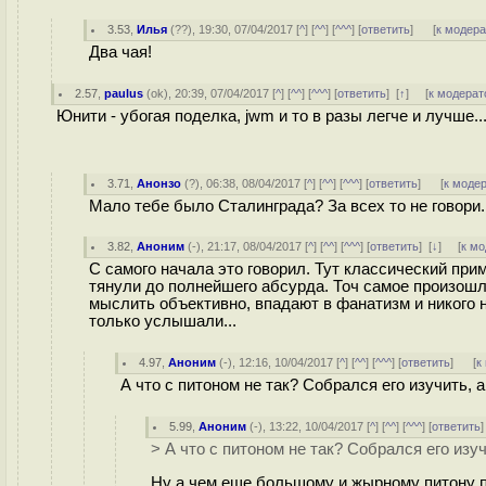
3.53
,
Илья
(
??
), 19:30, 07/04/2017 [
^
] [
^^
] [
^^^
] [
ответить
]
[
к модер
Два чая!
2.57
,
paulus
(
ok
), 20:39, 07/04/2017 [
^
] [
^^
] [
^^^
] [
ответить
]
[
↑
] [
к модерат
Юнити - убогая поделка, jwm и то в разы легче и лучше..
3.71
,
Анонзо
(
?
), 06:38, 08/04/2017 [
^
] [
^^
] [
^^^
] [
ответить
]
[
к моде
Мало тебе было Сталинграда? За всех то не говори.
3.82
,
Аноним
(
-
), 21:17, 08/04/2017 [
^
] [
^^
] [
^^^
] [
ответить
]
[
↓
] [
к м
С самого начала это говорил. Тут классический при
тянули до полнейшего абсурда. Точ самое произошл
мыслить объективно, впадают в фанатизм и никого н
только услышали...
4.97
,
Аноним
(
-
), 12:16, 10/04/2017 [
^
] [
^^
] [
^^^
] [
ответить
]
[
к
А что с питоном не так? Собрался его изучить, а
5.99
,
Аноним
(
-
), 13:22, 10/04/2017 [
^
] [
^^
] [
^^^
] [
ответить
> А что с питоном не так? Собрался его изуч
Ну а чем еще большому и жырному питону 