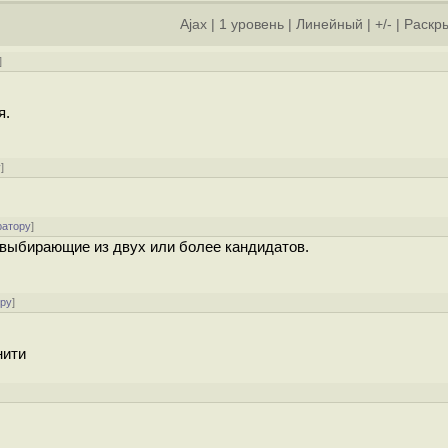
Ajax
|
1 уровень
|
Линейный
|
+/-
|
Раскры
]
я.
у
]
ратору
]
 выбирающие из двух или более кандидатов.
ору
]
нити
]