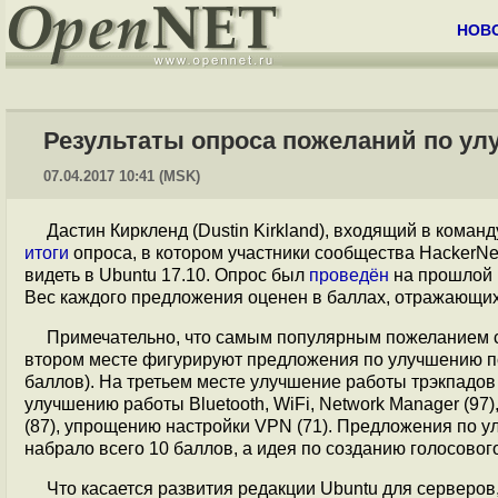
НОВ
Результаты опроса пожеланий по ул
07.04.2017 10:41 (MSK)
Дастин Киркленд (Dustin Kirkland), входящий в кома
итоги
опроса, в котором участники сообщества HackerN
видеть в Ubuntu 17.10. Опрос был
проведён
на прошлой 
Вес каждого предложения оценен в баллах, отражающих
Примечательно, что самым популярным пожеланием ст
втором месте фигурируют предложения по улучшению по
баллов). На третьем месте улучшение работы трэкпадов
улучшению работы Bluetooth, WiFi, Network Manager (9
(87), упрощению настройки VPN (71). Предложения по 
набрало всего 10 баллов, а идея по созданию голосовог
Что касается развития редакции Ubuntu для серверо