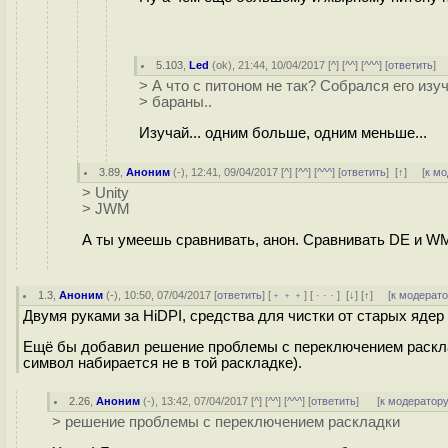
5.103
,
Led
(
ok
), 21:44, 10/04/2017 [
^
] [
^^
] [
^^^
] [
ответить
]
> А что с питоном не так? Собрался его изуч
> бараны..
Изучай... одним больше, одним меньше...
3.89
,
Аноним
(
-
), 12:41, 09/04/2017 [
^
] [
^^
] [
^^^
] [
ответить
]
[
↑
] [
к м
> Unity
> JWM
А ты умеешь сравнивать, анон. Сравнивать DE и WM
1.3
,
Аноним
(
-
), 10:50, 07/04/2017 [
ответить
] [
﹢﹢﹢
] [
· · ·
]
[
↓
] [
↑
] [
к модерат
Двумя руками за HiDPI, средства для чистки от старых яде
Ещё бы добавил решение проблемы с переключением раскла
символ набирается не в той раскладке).
2.26
,
Аноним
(
-
), 13:42, 07/04/2017 [
^
] [
^^
] [
^^^
] [
ответить
]
[
к модератор
> решение проблемы с переключением раскладки