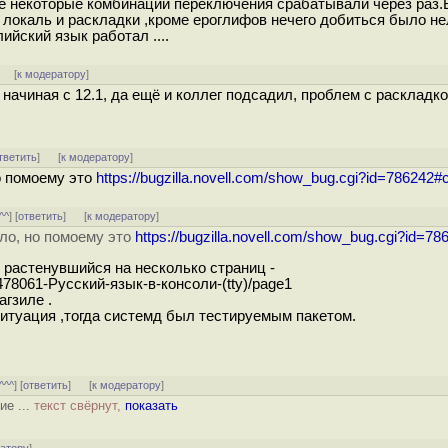
же некоторые комбинации переключения срабатывали через раз.
локаль и раскладки ,кроме ероглифов нечего добиться было нел
ийский язык работал ....
]
[
к модератору
]
ачиная с 12.1, да ещё и коллег подсадил, проблем с раскладко
тветить
]
[
к модератору
]
о помоему это
https://bugzilla.novell.com/show_bug.cgi?id=786242#
^^
] [
ответить
]
[
к модератору
]
ло, но помоему это
https://bugzilla.novell.com/show_bug.cgi?id=7
 растенувшийся на несколько страниц -
478061-Русский-язык-в-консоли-(tty)/page1
агзиле .
ситуация ,тогда системд был тестируемым пакетом.
^^^
] [
ответить
]
[
к модератору
]
ие ...
текст свёрнут,
показать