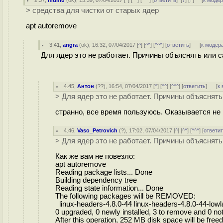
2.37
,
mumu
(
ok
), 15:39, 07/04/2017 [
^
] [
^^
] [
^^^
] [
ответить
]
[
↓
] [
↑
] [
к моде
> средства для чистки от старых ядер
apt autoremove
3.41
,
angra
(
ok
), 16:32, 07/04/2017 [
^
] [
^^
] [
^^^
] [
ответить
]
[
к модер
Для ядер это не работает. Причины объяснять или 
4.45
,
Антон
(
??
), 16:54, 07/04/2017 [
^
] [
^^
] [
^^^
] [
ответить
]
[
к
> Для ядер это не работает. Причины объяснят
странно, все время пользуюсь. Оказывается не 
4.46
,
Vaso_Petrovich
(
?
), 17:02, 07/04/2017 [
^
] [
^^
] [
^^^
] [
ответи
> Для ядер это не работает. Причины объяснят
Как же вам не повезло:
apt autoremove
Reading package lists... Done
Building dependency tree
Reading state information... Done
The following packages will be REMOVED:
linux-headers-4.8.0-44 linux-headers-4.8.0-44-lowl
0 upgraded, 0 newly installed, 3 to remove and 0 no
After this operation, 252 MB disk space will be freed