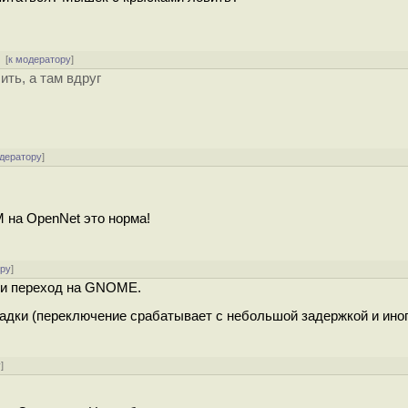
[
к модератору
]
ить, а там вдруг
одератору
]
 на OpenNet это норма!
ору
]
р и переход на GNOME.
дки (переключение срабатывает с небольшой задержкой и ино
у
]