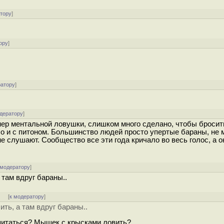
атору
]
ору
]
.
ратору
]
одератору
]
мер ментальной ловушки, слишком много сделано, чтобы бросить
о и с питоном. Большинство людей просто упертые бараны, не 
е слушают. Сообщество все эти года кричало во весь голос, а о
 модератору
]
 там вдруг бараны..
]
[
к модератору
]
ить, а там вдруг бараны..
питаться? Мышек с крысками ловить?