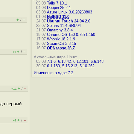
05.08
Tails 7.10.1
04.08
Deepin 25.2.1
03.08
Azure Linux 3.0.20260803
01.08
NetBSD 11.0
+
–
/
24.07
Ubuntu Touch 24.04 2.0
23.07
Solaris 11.4 SRU94
21.07
Omarchy 3.8.4
19.07
Chrome OS 150.0.7871.150
17.07
Whonix 18.2.1.9
16.07
SteamOS 3.8.15
16.07
OPNsense 26.7
+
–
/
+1
Актуальные ядра Linux:
03.08
7.1.6
,
6.18.42
,
6.12.101
,
6.6.148
30.07
6.1.180
,
5.15.213
,
5.10.262
Изменения в ядре 7.2
+
–
/
+11
гда первый
+
–
/
+2