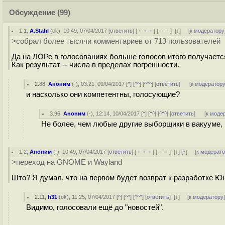
Обсуждение
(99)
1.1
,
A.Stahl
(
ok
), 10:49, 07/04/2017 [
ответить
] [
﹢﹢﹢
] [
· · ·
]
[
↓
] [
к модератору
>собрал более тысячи комментариев от 713 пользователей
Да на ЛОРе в голосованиях больше голосов итого получаетс
Как результат -- числа в пределах погрешности.
2.88
,
Аноним
(
-
), 03:21, 09/04/2017 [
^
] [
^^
] [
^^^
] [
ответить
]
[
к модератор
и насколько они компетентны, голосующие?
3.96
,
Аноним
(
-
), 12:14, 10/04/2017 [
^
] [
^^
] [
^^^
] [
ответить
]
[
к моде
Не более, чем любые другие выборщики в вакууме,
1.2
,
Аноним
(
-
), 10:49, 07/04/2017 [
ответить
] [
﹢﹢﹢
] [
· · ·
]
[
↓
] [
↑
] [
к модерат
>переход на GNOME и Wayland
Што? Я думал, что на первом будет возврат к разработке Ю
2.11
,
h31
(
ok
), 11:25, 07/04/2017 [
^
] [
^^
] [
^^^
] [
ответить
]
[
↓
] [
к модератору
Видимо, голосовали ещё до "новостей".