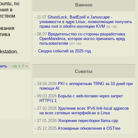
untu, по
Важное
ения в
чеством
-
11.07
GhostLock, BadEpoll и Januscape -
уязвимости в ядре Linux, позволяющие получить
права root и обойти изоляцию KVM
(82 +34)
ования
атива
-
08.07
Вредительство со стороны разработчика
OpenMandriva, которое могло причинить вред
пользователям
(107 +34)
-
Сводка событий за 2025 год
station.
+
–
вить
/
+15
Советы
-
19.04.2026
PKI с аппаратным TRNG за 10 дней при
помощи AI
-
09.03.2026
Борьба с web-ботами через запрет
HTTP/1.1
-
27.02.2026
Удаление всех IPv6 link-local адресов
на всех сетевых интерфейсах в Linux
-
27.01.2026
Ускорение пересборки llama.cpp
-
25.12.2025
Атомарные обновления в OSTree