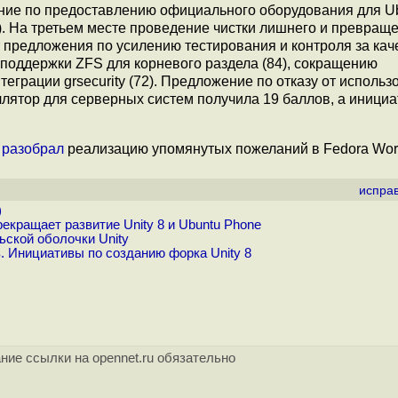
лание по предоставлению официального оборудования для Ub
). На третьем месте проведение чистки лишнего и превращ
т предложения по усилению тестирования и контроля за ка
, поддержки ZFS для корневого раздела (84), сокращению
грации grsecurity (72). Предложение по отказу от использ
ллятор для серверных систем получила 19 баллов, а иници
 разобрал
реализацию упомянутых пожеланий в Fedora Work
испра
)
кращает развитие Unity 8 и Ubuntu Phone
ской оболочки Unity
. Инициативы по созданию форка Unity 8
ние ссылки на opennet.ru обязательно