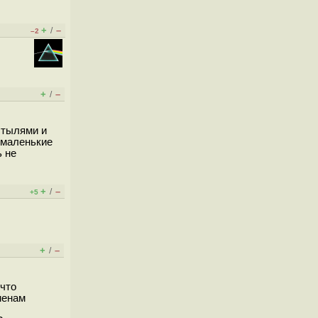
+
–
/
–2
+
–
/
стылями и
 маленькие
ь не
+
–
/
+5
+
–
/
 что
менам