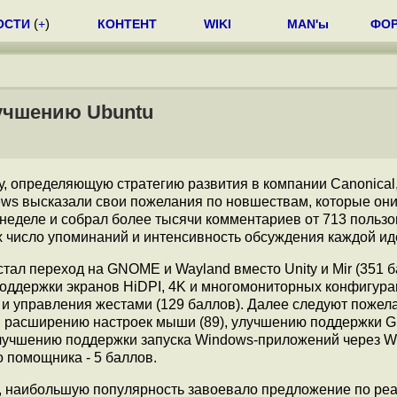
ОСТИ
(
+
)
КОНТЕНТ
WIKI
MAN'ы
ФО
учшению Ubuntu
нду, определяющую стратегию развития в компании Canonical
ews высказали свои пожелания по новшествам, которые они
неделе и собрал более тысячи комментариев от 713 пользо
 число упоминаний и интенсивность обсуждения каждой ид
ал переход на GNOME и Wayland вместо Unity и Mir (351 б
ддержки экранов HiDPI, 4K и многомониторных конфигура
 и управления жестами (129 баллов). Далее следуют пожел
7), расширению настроек мыши (89), улучшению поддержки 
улучшению поддержки запуска Windows-приложений через W
о помощника - 5 баллов.
в, наибольшую популярность завоевало предложение по ре