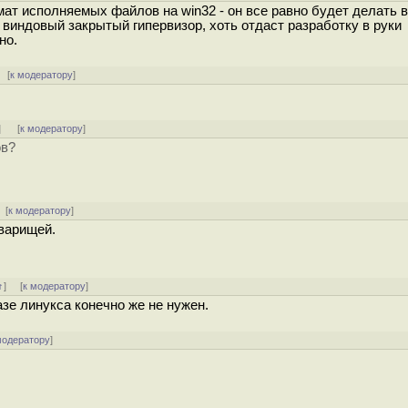
мат исполняемых файлов на win32 - он все равно будет делать 
 виндовый закрытый гипервизор, хоть отдаст разработку в руки
но.
 [
к модератору
]
]
[
к модератору
]
ов?
 [
к модератору
]
варищей.
↑
] [
к модератору
]
азе линукса конечно же не нужен.
модератору
]