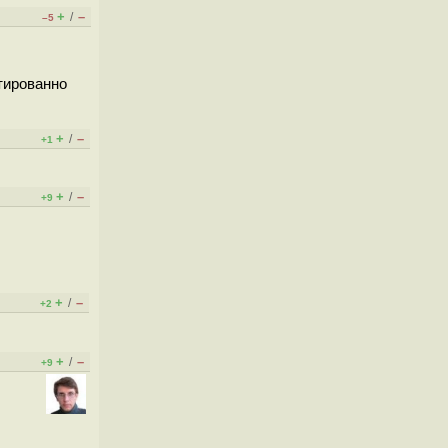
+
–
/
–5
нтированно
+
–
/
+1
+
–
/
+9
+
–
/
+2
+
–
/
+9