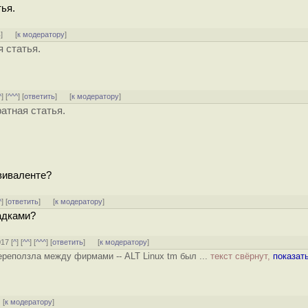
тья.
ь
]
[
к модератору
]
я статья.
^
] [
^^^
] [
ответить
]
[
к модератору
]
ратная статья.
виваленте?
^
] [
ответить
]
[
к модератору
]
адками?
017 [
^
] [
^^
] [
^^^
] [
ответить
]
[
к модератору
]
ереползла между фирмами -- ALT Linux tm был ...
текст свёрнут,
показат
 [
к модератору
]