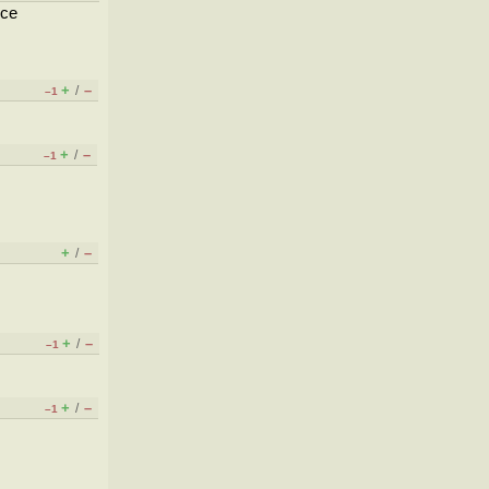
все
+
–
/
–1
+
–
/
–1
+
–
/
+
–
/
–1
+
–
/
–1