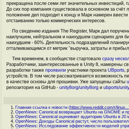
прекращена после семи лет значительных инвестиций, та
До сих пор компания существовала в основном за счёт
положение дел подходит к концу и Марк намерен ввести
отстаиванию только коммерческих интересов.
По сведению издания The Register, Марк дал поручен
наилучшем, нейтральном и наихудшем сценариях для би
наихудшем - 60%. Деятельность подразделений планируе
отталкивающимся от метрик "выручка, затраты и прибыл
Тем временем, в сообществе стартовало
сразу
неско
Разработчики, заинтересованные в Unity 8, намерены с
разработки также
проявили
участники проекта
UBports
,
устройств. В том числе рассматривается возможность пе
в качестве основы для прошивки. Уже запущены сайты
u
репозитория на GitHub -
unity8org/unity8org
и
ubports/unit
Главная ссылка к новости (
https://www.reddit.com/r/linux...
OpenNews: Canonical возвращает Ubuntu на GNOME и пре
OpenNews: Canonical оценивает аудиторию Ubuntu в 20 
OpenNews: Доходы Canonical растут, число пользовате
OpenNews: Исследование эффективности моделей упра