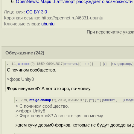
OpenNews: Марк Шаттлворт рассуждает о возможности 
Лицензия:
CC BY 3.0
Короткая ссылка: https://opennet.ru/46331-ubuntu
Ключевые слова:
ubuntu
При перепечатке указа
Обсуждение
(242)
1.1
,
анонко
(
?
), 18:59, 06/04/2017 [
ответить
] [
﹢﹢﹢
] [
· · ·
]
[
↓
] [
к модератору
]
С почином сообщество.
>форк Unity8
Форк ненужно8? А вот это зря, по-моему.
2.79
,
lets go champ
(
?
), 20:28, 06/04/2017 [
^
] [
^^
] [
^^^
] [
ответить
]
[
к моде
> С почином сообщество.
>>форк Unity8
> Форк ненужно8? А вот это зря, по-моему.
ждем кучу дерьм0-форков, которые не будут доведены д