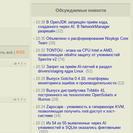
Обсуждаемые новости
-
10:38
В OpenJDK запрещён приём кода,
созданного через AI. В NetworkManager
разрешён
(12)
-
10:35
Объявлено о расформировании Nixpkgs Core
Team
(18)
-
10:32
TONTOU - атака на CPU Intel и AMD,
ть всё
|
RSS
позволяющая обойти защиту от уязвимостей
Spectre v2
(74)
+
–
/
–8
-
10:32
Запрет на приём AI-патчей в раздел
drivers/staging ядра Linux
(51)
-
10:28
Выпуск Gotcha 0.4.10, платформы
мониторинга ошибок и производительности
(12)
-
10:28
Выпуск дистрибутива Tribblix 41,
построенного на технологиях OpenSolaris и
+
–
Illumos
(24)
/
+9
-
10:24
Zapscape - уязвимость в гипервизоре KVM,
позволяющая получить root-доступ к хост-
системе
(14)
-
10:21
Из 54 из 55 выявленных через AI
уязвимостей в SQLite оказались фиктивными
(207)