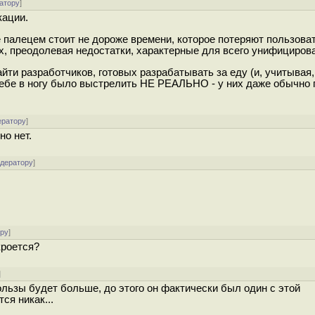
атору
]
кации.
 палецем стоит не дороже времени, которое потеряют пользова
, преодолевая недостатки, характерные для всего унифицирова
айти разработчиков, готовых разрабатывать за еду (и, учитывая,
себе в ногу было выстрелить НЕ РЕАЛЬНО - у них даже обычно
ератору
]
о нет.
одератору
]
ору
]
кроется?
]
пользы будет больше, до этого он фактически был один с этой
ся никак...