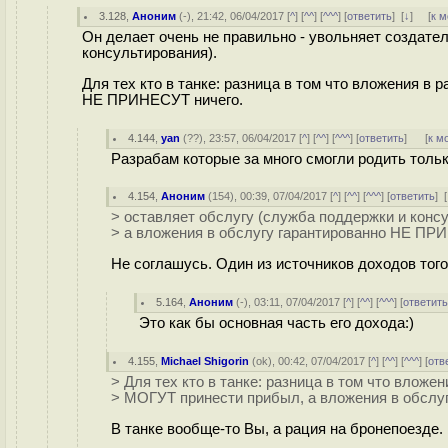
3.128
,
Аноним
(
-
), 21:42, 06/04/2017 [
^
] [
^^
] [
^^^
] [
ответить
]
[
↓
] [
к 
Он делает очень не правильно - увольняет создател
консультирования).
Для тех кто в танке: разница в том что вложения в
НЕ ПРИНЕСУТ ничего.
4.144
,
yan
(
??
), 23:57, 06/04/2017 [
^
] [
^^
] [
^^^
] [
ответить
]
[
к м
Разрабам которые за много смогли родить тольк
4.154
,
Аноним
(
154
), 00:39, 07/04/2017 [
^
] [
^^
] [
^^^
] [
ответить
]
[
> оставляет обслугу (служба поддержки и консу
> а вложения в обслугу гарантированно НЕ ПР
Не соглашусь. Один из источников доходов того
5.164
,
Аноним
(
-
), 03:11, 07/04/2017 [
^
] [
^^
] [
^^^
] [
ответит
Это как бы основная часть его дохода:)
4.155
,
Michael Shigorin
(
ok
), 00:42, 07/04/2017 [
^
] [
^^
] [
^^^
] [
отв
> Для тех кто в танке: разница в том что вложен
> МОГУТ принести прибыл, а вложения в обслу
В танке вообще-то Вы, а рация на бронепоезде.