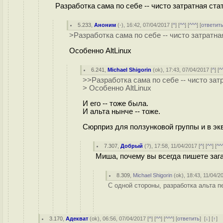
Разработка сама по себе -- чисто затратная ста
5.233
,
Аноним
(
-
), 16:42, 07/04/2017 [
^
] [
^^
] [
^^^
] [
ответит
>Разработка сама по себе -- чисто затратна
Особенно AltLinux
6.241
,
Michael Shigorin
(
ok
), 17:43, 07/04/2017 [
^
] [
^
>>Разработка сама по себе -- чисто зат
> Особенно AltLinux
И его -- тоже была.
И альта нынче -- тоже.
Сюрприз для ползунковой группы и в эк
7.307
,
Добрый
(
?
), 17:58, 11/04/2017 [
^
] [
^^
] [
^^
Миша, почему вы всегда пишете заг
8.309
,
Michael Shigorin
(
ok
), 18:43, 11/04/2
С одной стороны, разработка альта п
3.170
,
Адекват
(
ok
), 06:56, 07/04/2017 [
^
] [
^^
] [
^^^
] [
ответить
]
[
↓
] [
↑
]