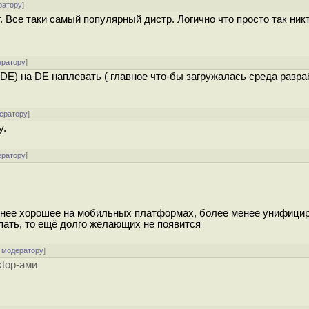
ратору
]
. Все таки самый популярный дистр. Логично что просто так ник
ератору
]
E) на DE наплевать ( главное что-бы загружалась среда разраб
ератору
]
y.
ератору
]
менее хорошее на мобильных платформах, более менее унифици
oпать, то ещё долго желающих не появится
 модератору
]
ktop-ами