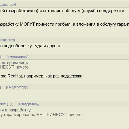
модератору
]
ей (разработчиков) и оставляет обслугу (служба поддержки и
 разработку МОГУТ принести прибыл, а вложения в обслугу гара
одератору
]
о недооболочку туда и дорога.
↓
] [
к модератору
]
льтирования).
ИНЕСУТ ничего.
 же RedHat, например, как раз поддержка.
ь
]
[
к модератору
]
етить
]
[
↑
] [
к модератору
]
ия в разработку
гу гарантированно НЕ ПРИНЕСУТ ничего.