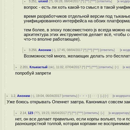
3.251
,
unxed
(
?
), 06:28, 08/04/2017 [
^
] [
^^
] [
^^^
] [
ответить
]
[
к модер
вопрос - есть ли хоть какой-то смысл в такой унифи
время разработчиков отдельной версии под тыканье
унифицированного интерфейса на обоих платформах
тем более, в эпоху повсеместного js всегда можно н
архитектура этих инструментов делает всё, чтобы 
что-то вполне работающее).
3.256
,
Аноним
(
-
), 17:45, 08/04/2017 [
^
] [
^^
] [
^^^
] [
ответить
]
[
к мод
Возможностей много, желающих делать это бесплатн
2.201
,
Клыкастый
(
ok
), 11:02, 07/04/2017 [
^
] [
^^
] [
^^^
] [
ответить
]
[
↑
] [
к м
попробуй запрети
1.2
,
Аноним
(
-
), 19:04, 06/04/2017 [
ответить
] [
﹢﹢﹢
] [
· · ·
]
[
↓
] [
↑
] [
к модерат
Уже боюсь открывать Опеннет завтра. Каноникал совсем за
2.14
,
123
(
??
), 19:23, 06/04/2017 [
^
] [
^^
] [
^^^
] [
ответить
]
[
↓
] [
к модератору
нет, он все делает правильно, если корпы вольют, то и 
разношерстной толпой, которая корпами не воспринимает