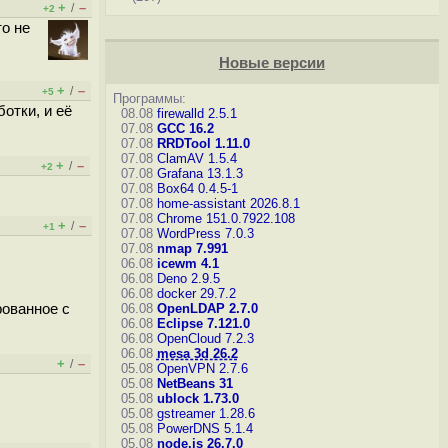
+
–
/
+2
то не
Новые версии
+
–
/
+5
Программы:
отки, и её
08.08
firewalld 2.5.1
07.08
GCC 16.2
07.08
RRDTool 1.11.0
07.08
ClamAV 1.5.4
+
–
/
+2
07.08
Grafana 13.1.3
07.08
Box64 0.4.5-1
07.08
home-assistant 2026.8.1
07.08
Chrome 151.0.7922.108
+
–
/
+1
07.08
WordPress 7.0.3
07.08
nmap 7.991
06.08
icewm 4.1
06.08
Deno 2.9.5
06.08
docker 29.7.2
рованное с
06.08
OpenLDAP 2.7.0
06.08
Eclipse 7.121.0
06.08
OpenCloud 7.2.3
06.08
mesa 3d 26.2
+
–
/
05.08
OpenVPN 2.7.6
05.08
NetBeans 31
05.08
ublock 1.73.0
05.08
gstreamer 1.28.6
05.08
PowerDNS 5.1.4
05.08
node.js 26.7.0