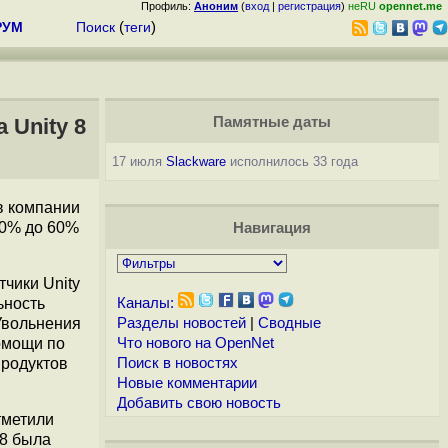
Профиль:
Аноним
(
вход
|
регистрация
)
неRU
opennet.me
РУМ
Поиск
(
теги
)
 Unity 8
Памятные даты
17 июля
Slackware
исполнилось 33 года
в компании
30% до 60%
Навигация
тчики Unity
ьность
Каналы:
Увольнения
Разделы новостей
|
Сводные
омощи по
Что нового на OpenNet
продуктов
Поиск в новостях
Новые комментарии
Добавить свою новость
тметили
 8 была