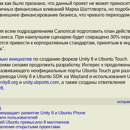
к как было признано, что данный проект не может приносит
 личных финансовых вливаний Марка Шаттлворта, но подоб
 внешнее финансирование бизнеса, что чревато переходом
ия всем подразделениям Canonical подготовить план дейст
знеса. При наилучшем сценарии будет сокращено 30% перс
тся привести к корпоративным стандартам, принятым в ин
ь".
лько
инициатив
по созданию форков Unity 8 и Ubuntu Touch.
воими силами продолжить разработку. Интерес к продолжен
 развивающего неофициальные порты Ubuntu Touch для раз
ревода Unity 8 и Ubuntu SDK на Wayland и использования 
nity8.org
и
unity.ubports.com
, а также созданы ответвления
y8
.
испра
)
кращает развитие Unity 8 и Ubuntu Phone
млн пользователей
лей Ubuntu превысило 8 миллионов
вления открытыми проектами