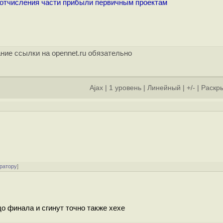
отчисления части прибыли первичным проектам
ние ссылки на opennet.ru обязательно
Ajax
|
1 уровень
|
Линейный
|
+/-
|
Раскры
ратору
]
о финала и сгинут точно также хехе