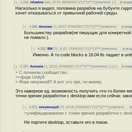
2.142
,
rshadow
(
ok
), 23:33, 06/04/2017 [
^
] [
^^
] [
^^^
] [
ответить
]
[
↓
] [
к моде
Насколько я видел, половина разрабов на бубунте сидят
хочет отказываться от привычной рабочей среды.
3.186
,
Аноним
(
-
), 10:07, 07/04/2017 [
^
] [
^^
] [
^^^
] [
ответить
]
[
к мод
Большинству разрабов(не пишущих для конкретной D
не ломало ).
4.202
,
RM
(
?
), 11:07, 07/04/2017 [
^
] [
^^
] [
^^^
] [
ответить
]
[
к мод
Именно. А то code blocks в 16.04 lts падает в unit
2.187
,
Аноним
(
-
), 10:10, 07/04/2017 [
^
] [
^^
] [
^^^
] [
ответить
]
[
↓
] [
↑
] [
к мод
> С почином сообщество.
>>форк Unity8
> Форк ненужнo8? А вот это зря, по-моему.
Это наверное ед. возможность получить что-то более 
точки зрения разработки с desktop-ами если сейчас зак
3.221
,
ненужноруб
(
?
), 14:19, 07/04/2017 [
^
] [
^^
] [
^^^
] [
ответить
]
[
к
>унифицированное с точки зрения разработки с des
Не портите desktop, оставьте его в покое.