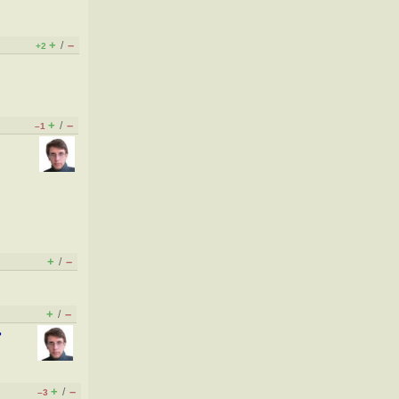
+
–
/
+2
+
–
/
–1
+
–
/
+
–
/
ь
+
–
/
–3