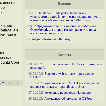
ь деньги.
Важное
ное
 к
-
11.07
GhostLock, BadEpoll и Januscape -
уязвимости в ядре Linux, позволяющие получить
права root и обойти изоляцию KVM
(82 +34)
вий при
-
08.07
Вредительство со стороны разработчика
OpenMandriva, которое могло причинить вред
онала, а в
пользователям
(107 +34)
дустрии и
-
Сводка событий за 2025 год
ию
Советы
личных
Ubuntu Core
-
19.04.2026
PKI с аппаратным TRNG за 10 дней при
помощи AI
-
09.03.2026
Борьба с web-ботами через запрет
HTTP/1.1
+
–
вить
/
-
27.02.2026
Удаление всех IPv6 link-local адресов
+15
на всех сетевых интерфейсах в Linux
-
27.01.2026
Ускорение пересборки llama.cpp
-
25.12.2025
Атомарные обновления в OSTree