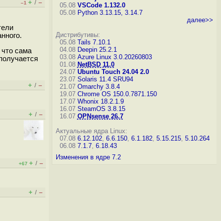
+
–
/
–1
05.08
VSCode 1.132.0
05.08
Python 3.13.15, 3.14.7
далее>>
тели
Дистрибутивы:
нного.
05.08
Tails 7.10.1
04.08
Deepin 25.2.1
 что сама
03.08
Azure Linux 3.0.20260803
 получается
01.08
NetBSD 11.0
24.07
Ubuntu Touch 24.04 2.0
23.07
Solaris 11.4 SRU94
+
–
/
21.07
Omarchy 3.8.4
19.07
Chrome OS 150.0.7871.150
17.07
Whonix 18.2.1.9
16.07
SteamOS 3.8.15
+
–
/
16.07
OPNsense 26.7
Актуальные ядра Linux:
07.08
6.12.102
,
6.6.150
,
6.1.182
,
5.15.215
,
5.10.264
06.08
7.1.7
,
6.18.43
Изменения в ядре 7.2
+
–
/
+67
+
–
/