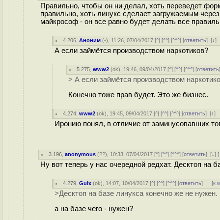
Правильно, чтобы он ни делал, хоть переведет фор
правильно, хоть линукс сделает загружаемым через
майкрософ - он все равно будет делать все правиль
4.206
,
Аноним
(
-
), 11:26, 07/04/2017 [
^
] [
^^
] [
^^^
] [
ответить
]
[
↓
]
А если займётся производством наркотиков?
5.275
,
www2
(
ok
), 19:46, 09/04/2017 [
^
] [
^^
] [
^^^
] [
ответить
> А если займётся производством наркотик
Конечно тоже прав будет. Это же бизнес.
4.274
,
www2
(
ok
), 19:45, 09/04/2017 [
^
] [
^^
] [
^^^
] [
ответить
]
[
↑
]
Иронию понял, в отличие от заминусовавших то
3.196
,
anonymous
(
??
), 10:33, 07/04/2017 [
^
] [
^^
] [
^^^
] [
ответить
]
[
↓
] [
Ну вот теперь у нас очередной редхат. Десктоп на б
4.279
,
Guix
(
ok
), 14:07, 10/04/2017 [
^
] [
^^
] [
^^^
] [
ответить
]
[
к 
>Десктоп на базе линукса конечно же не нужен.
а на базе чего - нужен?