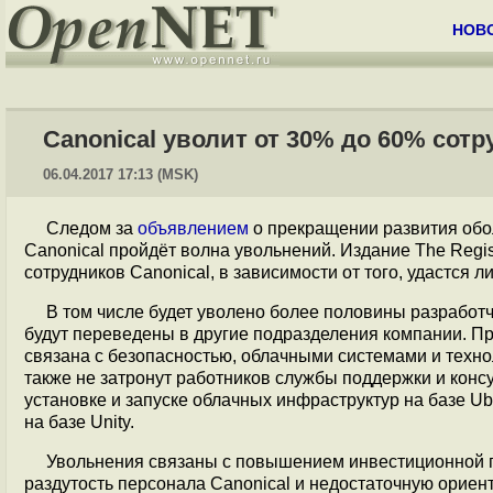
НОВ
Canonical уволит от 30% до 60% сот
06.04.2017 17:13 (MSK)
Следом за
объявлением
о прекращении развития обол
Canonical пройдёт волна увольнений. Издание The Regi
сотрудников Canonical, в зависимости от того, удастся 
В том числе будет уволено более половины разработч
будут переведены в другие подразделения компании. Пр
связана с безопасностью, облачными системами и техн
также не затронут работников службы поддержки и конс
установке и запуске облачных инфраструктур на базе U
на базе Unity.
Увольнения связаны с повышением инвестиционной 
раздутость персонала Canonical и недостаточную ориен