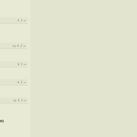
+
–
/
+
–
/
+1
+
–
/
+
–
/
+
–
/
+1
но