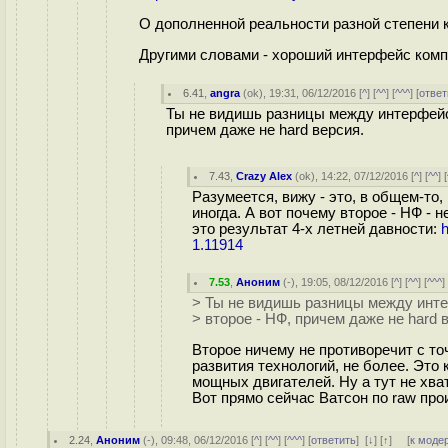
О дополненной реальности разной степени ка
Другими словами - хороший интерфейс компь
6.41
,
angra
(
ok
), 19:31, 06/12/2016 [
^
] [
^^
] [
^^^
] [
ответ
Ты не видишь разницы между интерфейсо
причем даже не hard версия.
7.43
,
Crazy Alex
(
ok
), 14:22, 07/12/2016 [
^
] [
^^
] [
Разумеется, вижу - это, в общем-то
иногда. А вот почему второе - НФ - 
это результат 4-х летней давности:
h
1.11914
7.53
,
Аноним
(
-
), 19:05, 08/12/2016 [
^
] [
^^
] [
^^^
]
> Ты не видишь разницы между инте
> второе - НФ, причем даже не hard 
Второе ничему не противоречит с то
развития технологий, не более. Это 
мощных двигателей. Ну а тут не хв
Вот прямо сейчас Ватсон по raw про
2.24
,
Аноним
(
-
), 09:48, 06/12/2016 [
^
] [
^^
] [
^^^
] [
ответить
]
[
↓
] [
↑
] [
к моде