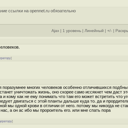
ние ссылки на opennet.ru обязательно
Ajax
|
1 уровень
|
Линейный
|
+/-
|
Раскры
человеков.
ератору
]
тся поразумнее многих человеков особенно отличившихся подбн
танет уничтожать жизнь, оно скорее само иссякнет чем даст эт
 и кому как не ему понимать что там его может встретить что уг
едует двигаться с этой планты дальше куда то. да и прордител
ной мы одной крови в отличии от него. потому мы никогда не ст
ас, а он ас ибо мы пророитель его. или мне спать пора
дератору
]