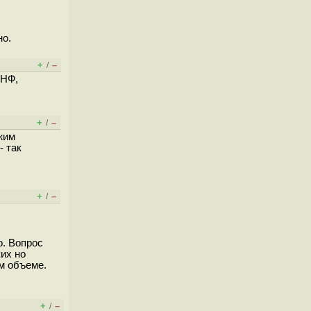
но.
+
–
/
 НФ,
+
–
/
жим
- так
+
–
/
о. Вопрос
ких но
м объеме.
+
–
/