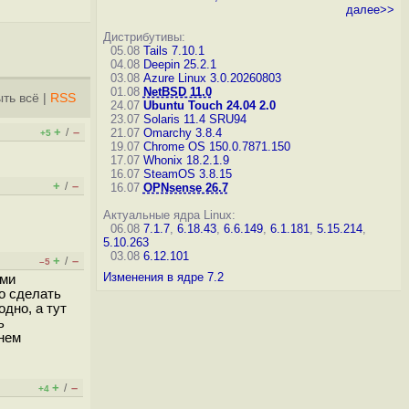
далее>>
Дистрибутивы:
05.08
Tails 7.10.1
04.08
Deepin 25.2.1
03.08
Azure Linux 3.0.20260803
01.08
NetBSD 11.0
ть всё
|
RSS
24.07
Ubuntu Touch 24.04 2.0
23.07
Solaris 11.4 SRU94
+
–
/
21.07
Omarchy 3.8.4
+5
19.07
Chrome OS 150.0.7871.150
17.07
Whonix 18.2.1.9
16.07
SteamOS 3.8.15
+
–
/
16.07
OPNsense 26.7
Актуальные ядра Linux:
06.08
7.1.7
,
6.18.43
,
6.6.149
,
6.1.181
,
5.15.214
,
5.10.263
03.08
6.12.101
+
–
/
–5
Изменения в ядре 7.2
ыми
о сделать
одно, а тут
ь
анем
+
–
/
+4