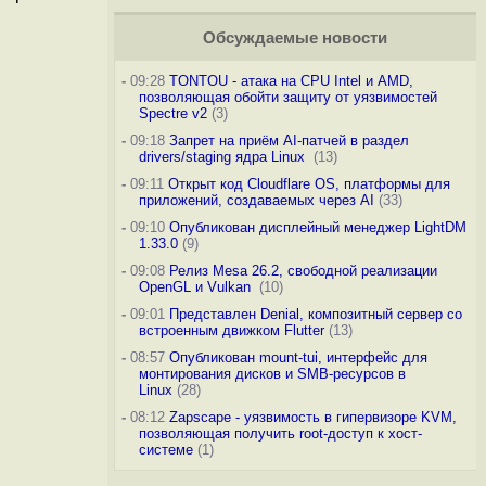
Обсуждаемые новости
-
09:28
TONTOU - атака на CPU Intel и AMD,
позволяющая обойти защиту от уязвимостей
Spectre v2
(3)
-
09:18
Запрет на приём AI-патчей в раздел
drivers/staging ядра Linux
(13)
-
09:11
Открыт код Cloudflare OS, платформы для
приложений, создаваемых через AI
(33)
-
09:10
Опубликован дисплейный менеджер LightDM
1.33.0
(9)
-
09:08
Релиз Mesa 26.2, свободной реализации
OpenGL и Vulkan
(10)
-
09:01
Представлен Denial, композитный сервер со
встроенным движком Flutter
(13)
-
08:57
Опубликован mount-tui, интерфейс для
монтирования дисков и SMB-ресурсов в
Linux
(28)
-
08:12
Zapscape - уязвимость в гипервизоре KVM,
позволяющая получить root-доступ к хост-
системе
(1)