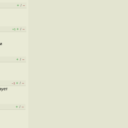
+
–
/
+
–
/
+1
и
+
–
/
+
–
/
–1
зует
+
–
/