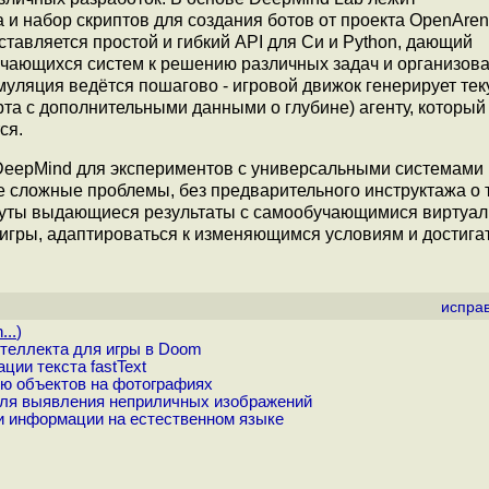
 и набор скриптов для создания ботов от проекта OpenAren
тавляется простой и гибкий API для Си и Python, дающий
чающихся систем к решению различных задач и организова
муляция ведётся пошагово - игровой движок генерирует тек
арта с дополнительными данными о глубине) агенту, которы
ся.
DeepMind для экспериментов с универсальными системами
е сложные проблемы, без предварительного инструктажа о т
гнуты выдающиеся результаты с самообучающимися виртуа
 игры, адаптироваться к изменяющимся условиям и достига
испра
...
)
теллекта для игры в Doom
ии текста fastText
ию объектов на фотографиях
для выявления неприличных изображений
и информации на естественном языке