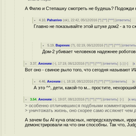
А Филю и Степашку смотреть не будешь? Подожди н
4.10
,
Pahanivo
(
ok
), 22:42, 05/12/2016 [
^
] [
^^
] [
^^^
] [
ответить
]
Главно не показывайте этой штуке дом2 - а то с
5.19
,
Вареник
(
?
), 02:19, 06/12/2016 [
^
] [
^^
] [
^^^
] [
ответит
Дом-2 убивает человеков надежнее роботов, 
3.37
,
Аноним
(
-
), 17:19, 06/12/2016 [
^
] [
^^
] [
^^^
] [
ответить
]
[
↓
] [
↑
] [
к
Вот оно - свиное рыло того, что сегодня называют И
4.46
,
Аноним
(
-
), 18:18, 08/12/2016 [
^
] [
^^
] [
^^^
] [
ответить
]
[
к
А это ^^, дети, какой-то м... простите, нехорош
3.54
,
Аноним
(
-
), 19:07, 08/12/2016 [
^
] [
^^
] [
^^^
] [
ответить
]
[
↑
] [
к м
> особенно отличившихся подбными комментариями,
> уничтожать жизнь, оно скорее само иссякнет чем 
А зачем бы AI куча опасных, непредсказуемых, ирр
демонстрировали на что они способны. Так что, Jud