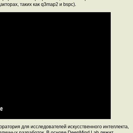
кторах, таких как q3map2 и bspc).
оратория для исследователей искусственного интеллекта,
личных разработок. В основе DeepMind Lab лежит