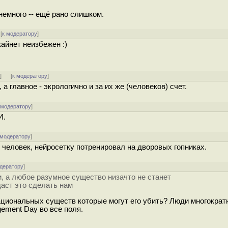
емного -- ещё рано слишком.
[
к модератору
]
кайнет неизбежен :)
ь
]
[
к модератору
]
а главное - экрологично и за их же (человеков) счет.
 модератору
]
И.
 модератору
]
ий человек, нейросетку потренировал на дворовых гопниках.
одератору
]
 а любое разумное существо низачто не станет
даст это сделать нам
ациональных существ которые могут его убить? Люди многократ
gement Day во все поля.