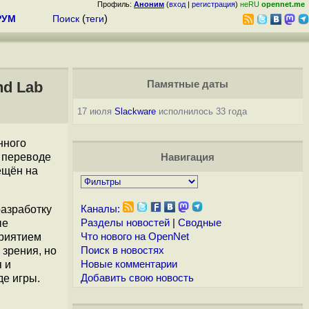
Профиль:
Аноним
(
вход
|
регистрация
)
неRU
opennet.me
РУМ
Поиск
(
теги
)
nd Lab
Памятные даты
17 июля
Slackware
исполнилось 33 года
нного
 переводе
Навигация
ещён на
разработку
Каналы:
ые
Разделы новостей
|
Сводные
приятием
Что нового на OpenNet
 зрения, но
Поиск в новостях
 и
Новые комментарии
де игры.
Добавить свою новость