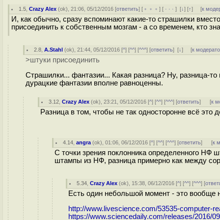
1.5
,
Crazy Alex
(
ok
), 21:06, 05/12/2016 [
ответить
] [
﹢﹢﹢
] [
· · ·
]
[
↓
] [
↑
] [
к моде
И, как обычно, сразу вспоминают какие-то страшилки вместо
присоединить к собственным мозгам - а со временем, кто знае
2.8
,
A.Stahl
(
ok
), 21:44, 05/12/2016 [
^
] [
^^
] [
^^^
] [
ответить
]
[
↓
] [
к модерат
>штуки присоединить
Страшилки... фантазии... Какая разница? Ну, разница-то
дурацкие фантазии вполне равноценны.
3.12
,
Crazy Alex
(
ok
), 23:21, 05/12/2016 [
^
] [
^^
] [
^^^
] [
ответить
]
[
к м
Разница в том, чтобы не так односторонне всё это 
4.14
,
angra
(
ok
), 01:06, 06/12/2016 [
^
] [
^^
] [
^^^
] [
ответить
]
[
к 
С точки зрения поклонника определенного НФ шта
штампы из НФ, разница примерно как между сор
5.34
,
Crazy Alex
(
ok
), 15:38, 06/12/2016 [
^
] [
^^
] [
^^^
] [
ответ
Есть один небольшой момент - это вообще н
http://www.livescience.com/53535-computer-re
https://www.sciencedaily.com/releases/2016/