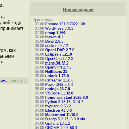
a.
Новые версии
ть
Программы:
ущий кадр,
07.08
Chrome 151.0.7922.108
й принимает
07.08
WordPress 7.0.3
07.08
nmap 7.991
06.08
icewm 4.1
06.08
Deno 2.9.5
06.08
docker 29.7.2
ом, как
06.08
OpenLDAP 2.7.0
06.08
Eclipse 7.121.0
льными
06.08
OpenCloud 7.2.3
ть
06.08
mesa 3d 26.2
05.08
OpenVPN 2.7.6
05.08
NetBeans 31
05.08
ublock 1.73.0
05.08
gstreamer 1.28.6
+
–
вить
/
+19
05.08
PowerDNS 5.1.4
05.08
node.js 26.7.0
05.08
VSCode 1.132.0
05.08
home-assistant 2026.8.0
05.08
Python 3.13.15, 3.14.7
05.08
hyprland 0.56.2
04.08
Electron 43.3.0
04.08
Mattermost 11.10.0
04.08
Django 5.2.17, 6.0.8
vln
04.08
Grafana 13.1.2
04.08
GNOME 49.9, 50.4