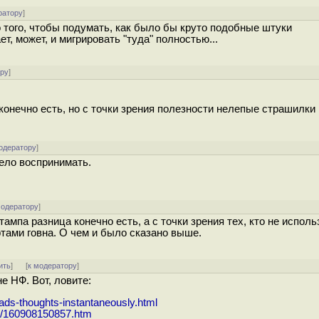
ратору
]
 того, чтобы подумать, как было бы круто подобные штуки
т, может, и мигрировать "туда" полностью...
ору
]
 конечно есть, но с точки зрения полезности нелепые страшилки 
одератору
]
дело воспринимать.
модератору
]
мпа разница конечно есть, а с точки зрения тех, кто не исполь
тами говна. О чем и было сказано выше.
ить
]
[
к модератору
]
е НФ. Вот, ловите:
ads-thoughts-instantaneously.html
09/160908150857.htm