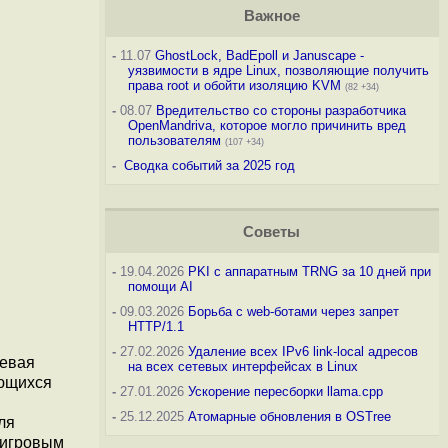
Важное
-
11.07
GhostLock, BadEpoll и Januscape -
уязвимости в ядре Linux, позволяющие получить
права root и обойти изоляцию KVM
(82 +34)
-
08.07
Вредительство со стороны разработчика
OpenMandriva, которое могло причинить вред
пользователям
(107 +34)
-
Сводка событий за 2025 год
Советы
-
19.04.2026
PKI с аппаратным TRNG за 10 дней при
помощи AI
-
09.03.2026
Борьба с web-ботами через запрет
HTTP/1.1
-
27.02.2026
Удаление всех IPv6 link-local адресов
левая
на всех сетевых интерфейсах в Linux
ающихся
-
27.01.2026
Ускорение пересборки llama.cpp
-
25.12.2025
Атомарные обновления в OSTree
ля
 игровым