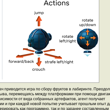
ач приводится игра по сбору фруктов в лабиринте. Преодо
брыва, перемещаясь между платформами при помощи двиг
висимости от вида собранных артефактов, агент получает
ии и при каждой новой попытке учитывает прошлым опыт д
ерировать как программно, так и по заранее составленным