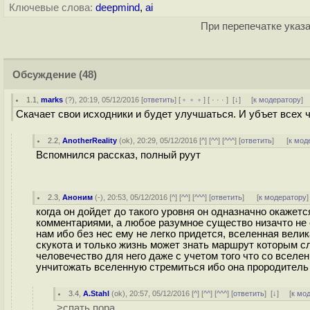
Ключевые слова:
deepmind
,
ai
При перепечатке указа
Обсуждение
(48)
1.1
,
marks
(
?
), 20:19, 05/12/2016 [
ответить
] [
﹢﹢﹢
] [
· · ·
]
[
↓
] [
к модератору
]
Скачает свои исходники и будет улучшаться. И убъет всех 
2.2
,
AnotherReality
(
ok
), 20:29, 05/12/2016 [
^
] [
^^
] [
^^^
] [
ответить
]
[
к мод
Вспомнился рассказ, полный руут
2.3
,
Аноним
(
-
), 20:53, 05/12/2016 [
^
] [
^^
] [
^^^
] [
ответить
]
[
к модератору
]
когда он дойдет до такого уровня он одназначно окаже
комментариями, а любое разумное существо низачто не с
нам ибо без нес ему не легко придется, вселенная велика
скукота и только жизнь может знать маршрут которым сл
человечество для него даже с учетом того что со вселен
унчитожать вселенную стремиться ибо она прородитель н
3.4
,
A.Stahl
(
ok
), 20:57, 05/12/2016 [
^
] [
^^
] [
^^^
] [
ответить
]
[
↓
] [
к мо
>спать пора