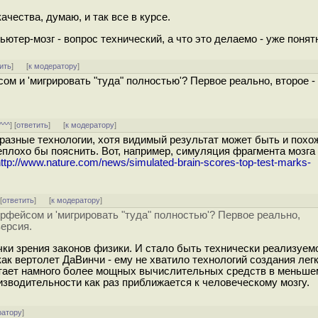
чества, думаю, и так все в курсе.
ютер-мозг - вопрос технический, а что это делаемо - уже понят
ить
]
[
к модератору
]
м и 'мигрировать "туда" полностью'? Первое реально, второе -
^^^
] [
ответить
]
[
к модератору
]
, разные технологии, хотя видимый результат может быть и похо
неплохо бы пояснить. Вот, например, симуляция фрагмента мозга 
ttp://www.nature.com/news/simulated-brain-scores-top-test-marks-
 [
ответить
]
[
к модератору
]
рфейсом и 'мигрировать "туда" полностью'? Первое реально,
версия.
чки зрения законов физики. И стало быть технически реализуем
как вертолет ДаВинчи - ему не хватило технологий создания лег
атает намного более мощных вычислительных средств в меньше
изводительности как раз приближается к человеческому мозгу.
ратору
]