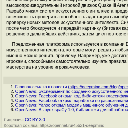
высокопроизводительный игровой движок Quake III Arena
Разработчикам систем искусственного интеллекта предос
возможность проверить способность адаптации самообу
проверку новых методов искусственного интеллекта. Си
после чего блокируется и передаёт картинку (битовая к
решение о дальнейших действиях, затем цикл повторяет
Предложенная платформа используется в компании 
искусственного интеллекта, которые могут решать любы
именно можно решить проблему. Например, уже дости
игроками, способными самостоятельно изучать правила
мастерства на уровне игрока-человека.
Главная ссылка к новости (
https://deepmind.com/blog/open
OpenNews: Эксперимент по созданию искусственного ин
OpenNews: Facebook открыл код библиотеки классификац
OpenNews: Facebook открыл наработки по распознаван
OpenNews: Yahoo открыл модель машинного обучения 
OpenNews: Выпуск spaCy 1.0, библиотеки для обработк
Лицензия:
CC BY 3.0
Короткая ссылка: https://opennet.ru/45621-deepmind