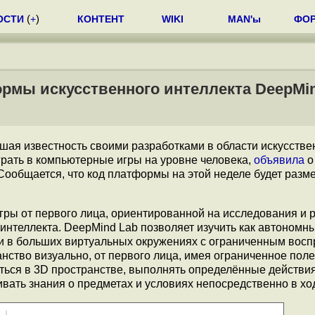
ОСТИ
(
+
)
КОНТЕНТ
WIKI
MAN'ы
ФО
рмы искусственного интеллекта DeepMi
ая известность своими разработками в области искусстве
грать в компьютерные игры на уровне человека,
объявила
о
Сообщается, что код платформы на этой неделе будет разм
ры от первого лица, ориентированной на исследования и 
 интеллекта. DeepMind Lab позволяет изучить как автономн
и в больших виртуальных окружениях с ограниченным вос
анство визуально, от первого лица, имея ограниченное поле
ться в 3D пространстве, выполнять определённые действия
ивать знания о предметах и условиях непосредственно в хо