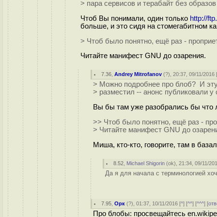
> пара сервисов и терабайт без образов
Чтоб Вы понимали, один только
http://ftp
больше, и это сидя на стомегабитном ка
> Чтоб было понятно, ещё раз - проприе
Читайте манифест GNU до озарения.
7.36
,
Andrey Mitrofanov
(
?
), 20:37, 09/11/2016 
> Можно подробнее про блоб? И эту 
> разместил -- анонс публиковали у 
Вы бы там уже разобрались бы что л
>> Чтоб было понятно, ещё раз - пр
> Читайте манифест GNU до озарен
Миша, кто-кто, говорите, там в база
8.52
,
Michael Shigorin
(
ok
), 21:34, 09/11/201
Да я для начала с терминологией хоч
7.95
,
Орк
(
?
), 01:37, 10/11/2016 [
^
] [
^^
] [
^^^
] [
отв
Про блобы: просвещайтесь en.wikipedi