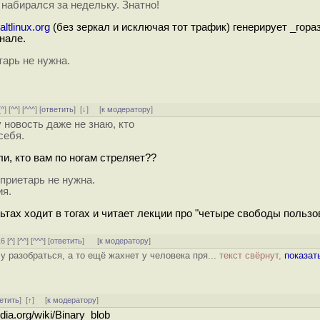
 набирался за недельку. Знатно!
.altlinux.org
(без зеркал и исключая тот трафик) генерирует _гора
нале.
тарь не нужна.
[
^
] [
^^
] [
^^^
] [
ответить
]
[
↓
] [
к модератору
]
новость даже не знаю, кто
себя.
и, кто вам по ногам стреляет??
оприетарь не нужна.
ия.
льтах ходит в тогах и читает лекции про "четыре свободы пользов
6 [
^
] [
^^
] [
^^^
] [
ответить
]
[
к модератору
]
у разобраться, а то ещё жахнет у человека пря...
текст свёрнут,
показат
етить
]
[
↑
] [
к модератору
]
a.org/wiki/Binary_blob