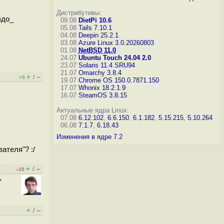
Дистрибутивы:
здо_
09.08
DietPi 10.6
05.08
Tails 7.10.1
04.08
Deepin 25.2.1
03.08
Azure Linux 3.0.20260803
01.08
NetBSD 11.0
24.07
Ubuntu Touch 24.04 2.0
23.07
Solaris 11.4 SRU94
21.07
Omarchy 3.8.4
+
–
/
+5
19.07
Chrome OS 150.0.7871.150
17.07
Whonix 18.2.1.9
16.07
SteamOS 3.8.15
Актуальные ядра Linux:
07.08
6.12.102
,
6.6.150
,
6.1.182
,
5.15.215
,
5.10.264
06.08
7.1.7
,
6.18.43
Изменения в ядре 7.2
ателя"? :/
+
–
/
–15
ь
+
–
/