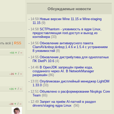
Обсуждаемые новости
-
14:59
Новые версии Wine 11.15 и Wine-staging
11.15
(9)
-
14:58
SCTPhantom - уязвимость в ядре Linux,
предоставляющая root-доступ и выход из
контейнера
(33)
ть всё
|
RSS
-
14:56
Обновление антивирусного пакета
ClamAV&nbsp;&nbsp;1.4.6 и 1.5.4 с устранением
8 уязвимостей
(8)
+
–
/
+55
-
14:55
Обновление дистрибутива для одноплатных
ПК DietPi 10.6
(4)
-
14:46
В OpenJDK запрещён приём кода,
созданного через AI. В NetworkManager
+
–
/
–26
разрешён
(86)
-
13:01
Опубликован дисплейный менеджер LightDM
1.33.0
(33)
+
–
/
+26
-
12:51
Объявлено о расформировании Nixpkgs Core
Team
(65)
-
12:49
Запрет на приём AI-патчей в раздел
+
–
/
–28
drivers/staging ядра Linux
(56)