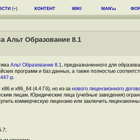
ОСТИ
(
+
)
КОНТЕНТ
WIKI
MAN'ы
ФО
а Альт Образование 8.1
тива
Альт Образование 8.1
, предназначенного для образов
йских программ и баз данных, а также полностью соответст
1447-р
.
x86 и x86_64 (4.4 Гб), но из-за
нового лицензионного догов
еским лицам. Юридические лица (учебные заведения) огра
упить коммерческую лицензию или заключить лицензионны
.7;