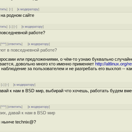
тить
]
[
↑
] [
к модератору
]
 на родном сайте
тить
]
[
↓
] [
↑
] [
к модератору
]
 повседневной работе?
 [
^^^
] [
ответить
]
[
к модератору
]
уют в повседневной работе?
просами или предложениями, о чём-то узнаю буквально случайн
вается, довольно много кто именно применяет
http://altlinux.org/
 наблюдение за пользователем и не разгребать его выхлоп -- ка
]
[
↓
] [
↑
] [
к модератору
]
авай к нам в BSD мир, выбирай что хочешь, работать будем вме
 [
^^^
] [
ответить
]
[
к модератору
]
оих, давай к нам в BSD мир
м нынче technix@?