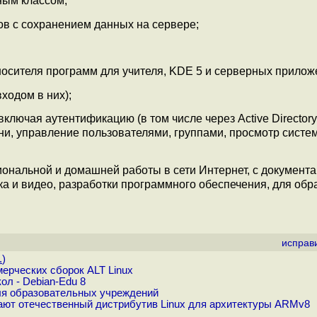
ным классом;
ов с сохранением данных на сервере;
носителя программ для учителя, KDE 5 и серверных прилож
ходом в них);
ключая аутентификацию (в том числе через Active Directory
ни, управление пользователями, группами, просмотр систе
нальной и домашней работы в сети Интернет, с документа
ка и видео, разработки программного обеспечения, для обр
исправ
.
)
ерческих сборок ALT Linux
л - Debian-Edu 8
для образовательных учреждений
ают отечественный дистрибутив Linux для архитектуры ARMv8