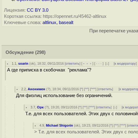
Лицензия:
CC BY 3.0
Короткая ссылка: https://opennet.ru/45462-altlinux
Ключевые слова:
altlinux
,
basealt
При перепечатке указа
Обсуждение
(298)
1.1
,
soarin
(
ok
), 18:32, 09/11/2016 [
ответить
] [
﹢﹢﹢
] [
· · ·
]
[
↓
] [
к модератору
]
А где приписка в скобочках "реклама"?
2.2
,
Анонимен
(
?
), 18:34, 09/11/2016 [
^
] [
^^
] [
^^^
] [
ответить
]
[
к модерато
Для физлиц использование без ограничений.
3.7
,
Орк
(
?
), 19:20, 09/11/2016 [
^
] [
^^
] [
^^^
] [
ответить
]
[
↓
] [
к модера
Т.е. для всех пользователей. Этих двух с половиной
4.9
,
Michael Shigorin
(
ok
), 19:23, 09/11/2016 [
^
] [
^^
] [
^^^
] [
ответ
> Т.е. для всех пользователей. Этих двух с пол