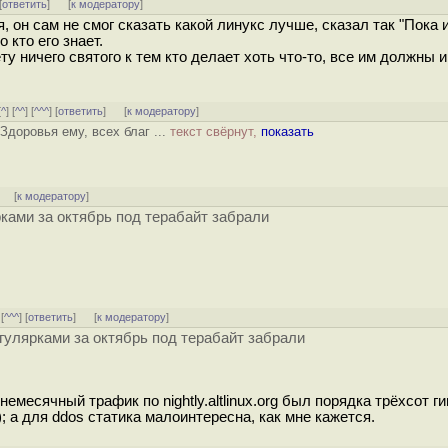
[
ответить
]
[
к модератору
]
, он сам не смог сказать какой линукс лучше, сказал так "Пока
 кто его знает.
ету ничего святого к тем кто делает хоть что-то, все им должны 
[
^
] [
^^
] [
^^^
] [
ответить
]
[
к модератору
]
Здоровья ему, всех благ ...
текст свёрнут,
показать
] [
к модератору
]
рками за октябрь под терабайт забрали
 [
^^^
] [
ответить
]
[
к модератору
]
егулярками за октябрь под терабайт забрали
немесячный трафик по nightly.altlinux.org был порядка трёхсот ги
; а для ddos статика малоинтересна, как мне кажется.