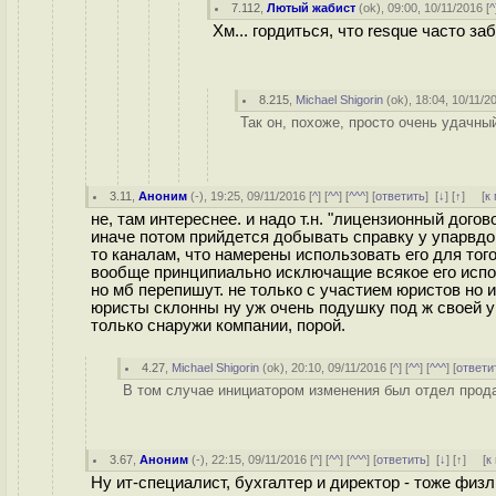
7.112
,
Лютый жабист
(
ok
), 09:00, 10/11/2016 [
^
Хм... гордиться, что resque часто за
8.215
,
Michael Shigorin
(
ok
), 18:04, 10/11/2
Так он, похоже, просто очень удачны
3.11
,
Аноним
(
-
), 19:25, 09/11/2016 [
^
] [
^^
] [
^^^
] [
ответить
]
[
↓
] [
↑
] [
к
не, там интереснее. и надо т.н. "лицензионный дого
иначе потом прийдется добывать справку у упарвдо
то каналам, что намерены использовать его для того-
вообще принципиально исключащие всякое его испол
но мб перепишут. не только с участием юристов но 
юристы склонны ну уж очень подушку под ж своей 
только снаружи компании, порой.
4.27
,
Michael Shigorin
(
ok
), 20:10, 09/11/2016 [
^
] [
^^
] [
^^^
] [
ответи
В том случае инициатором изменения был отдел прода
3.67
,
Аноним
(
-
), 22:15, 09/11/2016 [
^
] [
^^
] [
^^^
] [
ответить
]
[
↓
] [
↑
] [
к
Ну ит-специалист, бухгалтер и директор - тоже физ