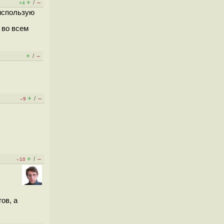
+
–
/
+4
 использую
и во всем
+
–
/
+
–
/
–9
+
–
/
–10
гов, а