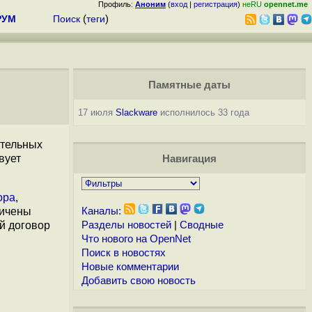
Профиль:
Аноним
(
вход
|
регистрация
)
неRU
opennet.me
РУМ
Поиск
(
теги
)
Памятные даты
17 июля
Slackware
исполнилось 33 года
ательных
вует
Навигация
ора
,
ничены
Каналы:
й договор
Разделы новостей
|
Сводные
Что нового на OpenNet
Поиск в новостях
Новые комментарии
Добавить свою новость