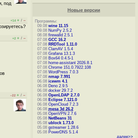
и, под
Новые версии
+
–
/
+14
Программы:
09.08
wine 11.15
озируетесь?
09.08
NumPy 2.5.2
08.08
firewalld 2.5.1
+
–
/
+2
07.08
GCC 16.2
07.08
RRDTool 1.11.0
07.08
ClamAV 1.5.4
07.08
Grafana 13.1.3
07.08
Box64 0.4.5-1
07.08
home-assistant 2026.8.1
07.08
Chrome 151.0.7922.108
07.08
WordPress 7.0.3
зов
07.08
nmap 7.991
06.08
icewm 4.1
06.08
Deno 2.9.5
06.08
docker 29.7.2
+
–
06.08
OpenLDAP 2.7.0
/
–22
06.08
Eclipse 7.121.0
06.08
OpenCloud 7.2.3
06.08
mesa 3d 26.2
05.08
OpenVPN 2.7.6
05.08
NetBeans 31
05.08
ublock 1.73.0
05.08
gstreamer 1.28.6
05.08
PowerDNS 5.1.4
далее>>