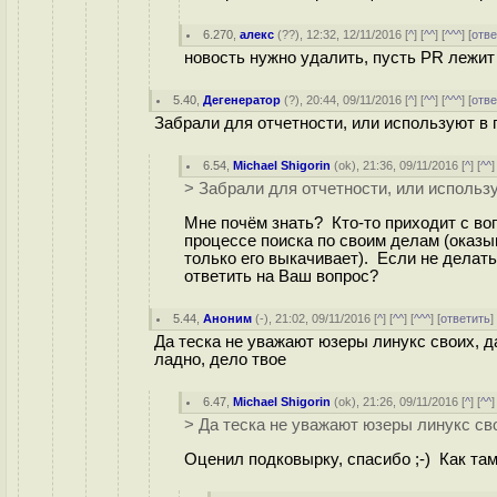
6.270
,
алекс
(
??
), 12:32, 12/11/2016 [
^
] [
^^
] [
^^^
] [
отве
новость нужно удалить, пусть PR лежит
5.40
,
Дегенератор
(
?
), 20:44, 09/11/2016 [
^
] [
^^
] [
^^^
] [
отве
Забрали для отчетности, или используют в
6.54
,
Michael Shigorin
(
ok
), 21:36, 09/11/2016 [
^
] [
^^
]
> Забрали для отчетности, или использ
Мне почём знать? Кто-то приходит с во
процессе поиска по своим делам (оказы
только его выкачивает). Если не делать
ответить на Ваш вопрос?
5.44
,
Аноним
(
-
), 21:02, 09/11/2016 [
^
] [
^^
] [
^^^
] [
ответить
Да теска не уважают юзеры линукс своих, д
ладно, дело твое
6.47
,
Michael Shigorin
(
ok
), 21:26, 09/11/2016 [
^
] [
^^
]
> Да теска не уважают юзеры линукс св
Оценил подковырку, спасибо ;-) Как та