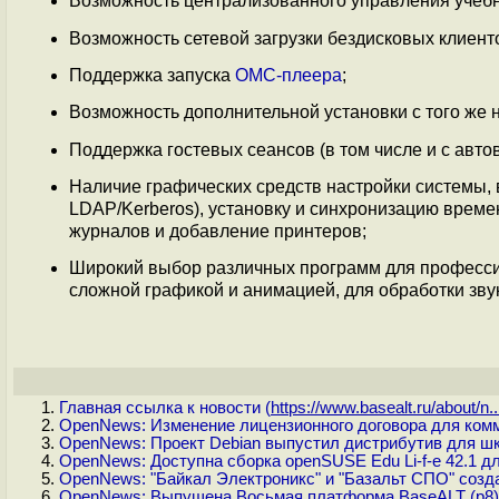
Возможность централизованного управления учеб
Возможность сетевой загрузки бездисковых клиент
Поддержка запуска
ОМС-плеера
;
Возможность дополнительной установки с того же 
Поддержка гостевых сеансов (в том числе и с автов
Наличие графических средств настройки системы, в
LDAP/Kerberos), установку и синхронизацию време
журналов и добавление принтеров;
Широкий выбор различных программ для профессио
сложной графикой и анимацией, для обработки зву
Главная ссылка к новости (
https://www.basealt.ru/about/n..
OpenNews: Изменение лицензионного договора для комм
OpenNews: Проект Debian выпустил дистрибутив для шко
OpenNews: Доступна сборка openSUSE Edu Li-f-e 42.1 
OpenNews: "Байкал Электроникс" и "Базальт СПО" созд
OpenNews: Выпущена Восьмая платформа BaseALT (p8)