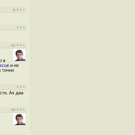
+
–
/
–2
+
–
/
+
–
/
–11
о в
rescue
и не
к точно
+
–
/
сте. Ах даа
+
–
/
–11