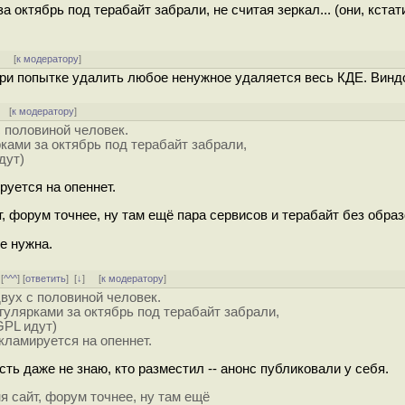
а октябрь под терабайт забрали, не считая зеркал... (они, кстат
]
[
к модератору
]
при попытке удалить любое ненужное удаляется весь КДЕ. Винд
 [
к модератору
]
с половиной человек.
рками за октябрь под терабайт забрали,
дут)
руется на опеннет.
 форум точнее, ну там ещё пара сервисов и терабайт без обра
е нужна.
 [
^^^
] [
ответить
]
[
↓
] [
к модератору
]
двух с половиной человек.
егулярками за октябрь под терабайт забрали,
 GPL идут)
екламируется на опеннет.
ь даже не знаю, кто разместил -- анонс публиковали у себя.
 сайт, форум точнее, ну там ещё