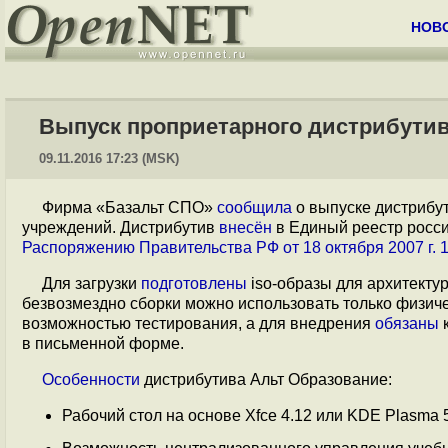
НОВ
Выпуск проприетарного дистрибутив
09.11.2016 17:23 (MSK)
Фирма «Базальт СПО»
сообщила
о выпуске дистрибу
учреждений. Дистрибутив
внесён
в Единый реестр росси
Распоряжению Правительства РФ от 18 октября 2007 г. 
Для загрузки
подготовлены
iso-образы для архитектур 
безвозмездно сборки можно использовать только физич
возможностью тестирования, а для внедрения
обязаны
к
в письменной форме.
Особенности
дистрибутива Альт Образование:
Рабочий стол на основе Xfce 4.12 или KDE Plasma 5