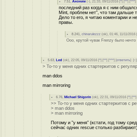
7.51
,
Аноним
(
-
), 21:33, 09/11/2016 [
^
] [
^^
] [
^^^
] 
последний раз когда я с ним общался
Mint, проблем нет", что там дальше то
Дело то его, я читаю коментарии и н
правы.
8.241
,
chinarulezzz
(
ok
), 01:46, 11/11/2016 
Ооо, крутой чувак Frenzy было нечто 
5.63
,
Led
(
ok
), 22:05, 09/11/2016 [
^
] [
^^
] [
^^^
] [
ответить
]
[
↑
> То-то у меня одних стартеркитов с регуля
man ddos
man mirroring
6.76
,
Michael Shigorin
(
ok
), 22:31, 09/11/2016 [
^
] [
^^
]
>> То-то у меня одних стартеркитов с р
> man ddos
> man mirroring
Потому и "у меня" (кстати, год тому сред
сейчас одних rescue столько разбирают)