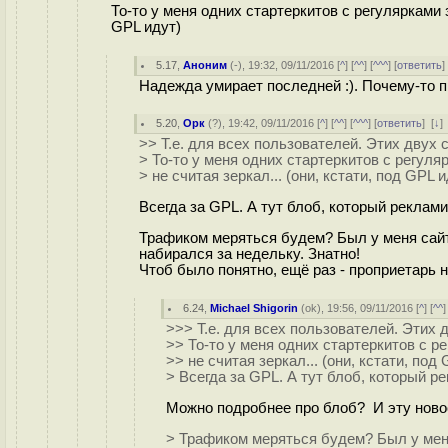
То-то у меня одних стартеркитов с регулярками з
GPL идут)
5.17
,
Аноним
(
-
), 19:32, 09/11/2016 [
^
] [
^^
] [
^^^
] [
ответить
Надежда умирает последней :). Почему-то 
5.20
,
Орк
(
?
), 19:42, 09/11/2016 [
^
] [
^^
] [
^^^
] [
ответить
]
[
↓
]
>> Т.е. для всех пользователей. Этих двух 
> То-то у меня одних стартеркитов с регуля
> не считая зеркал... (они, кстати, под GPL и
Всегда за GPL. А тут блоб, который реклами
Трафиком меряться будем? Был у меня сайт,
набирался за недельку. Знатно!
Чтоб было понятно, ещё раз - проприетарь н
6.24
,
Michael Shigorin
(
ok
), 19:56, 09/11/2016 [
^
] [
^^
]
>>> Т.е. для всех пользователей. Этих 
>> То-то у меня одних стартеркитов с р
>> не считая зеркал... (они, кстати, под
> Всегда за GPL. А тут блоб, который р
Можно подробнее про блоб? И эту новост
> Трафиком меряться будем? Был у меня