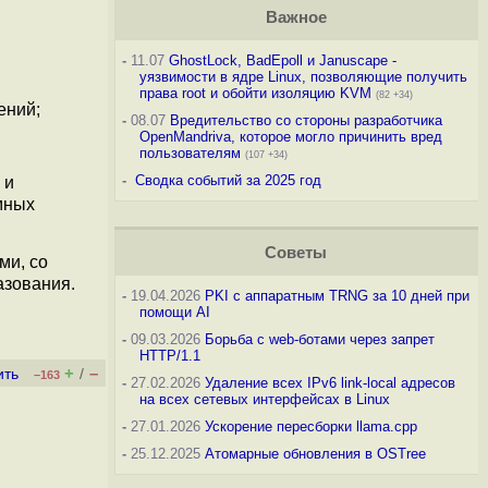
Важное
-
11.07
GhostLock, BadEpoll и Januscape -
уязвимости в ядре Linux, позволяющие получить
права root и обойти изоляцию KVM
(82 +34)
ений;
-
08.07
Вредительство со стороны разработчика
OpenMandriva, которое могло причинить вред
пользователям
(107 +34)
-
Сводка событий за 2025 год
 и
мных
Советы
ми, со
азования.
-
19.04.2026
PKI с аппаратным TRNG за 10 дней при
помощи AI
-
09.03.2026
Борьба с web-ботами через запрет
HTTP/1.1
+
–
ить
/
–163
-
27.02.2026
Удаление всех IPv6 link-local адресов
на всех сетевых интерфейсах в Linux
-
27.01.2026
Ускорение пересборки llama.cpp
-
25.12.2025
Атомарные обновления в OSTree