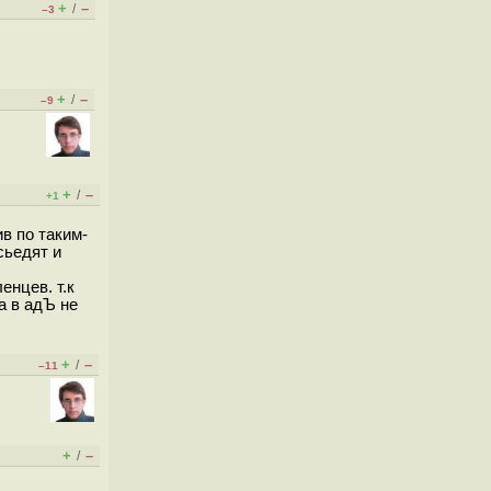
+
–
/
–3
+
–
/
–9
+
–
/
+1
в по таким-
сьедят и
енцев. т.к
а в адЪ не
+
–
/
–11
+
–
/