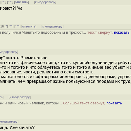
] [
^^
] [
^^^
] [
ответить
]
[
к модератору
]
бирают?! %)
016 [
^
] [
^^
] [
^^^
] [
ответить
]
[
к модератору
]
й получился Чинить-то подобранным в трёхсот...
текст свёрнут,
показать
 модератору
]
вор" читать Внимательно.
ма что вы физическое лицо, что вы купили/получили дистрибути
то и того-то и что обязуетесь то-то и то-то а иначе вас убьют и 
ьзование, части, реалистично если смотреть.
и маркетологов и софтверных инженеров с девелоперами, управл
умягчать, чем превращают жизнь пользуюжизся плодами их труд
ть
]
[
к модератору
]
ж и один новый человек, которы...
большой текст свёрнут,
показать
 модератору
]
лица. Уже качать?