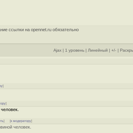
ние ссылки на opennet.ru обязательно
Ajax
|
1 уровень
|
Линейный
|
+/-
|
Раскры
ру
]
тору
]
 человек.
ить
]
[
к модератору
]
овиной человек.