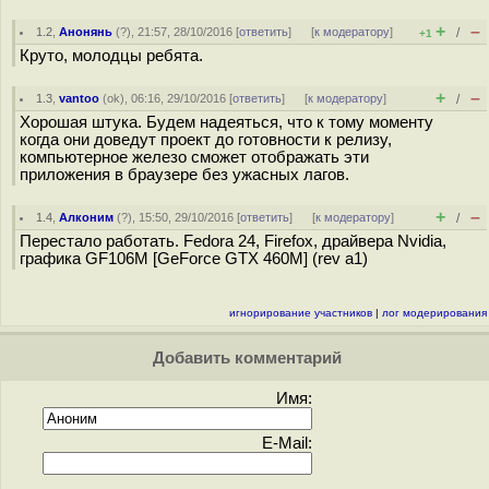
+
–
1.2
,
Анонянь
(
?
), 21:57, 28/10/2016 [
ответить
]
[
к модератору
]
/
+1
Круто, молодцы ребята.
+
–
1.3
,
vantoo
(
ok
), 06:16, 29/10/2016 [
ответить
]
[
к модератору
]
/
Хорошая штука. Будем надеяться, что к тому моменту
когда они доведут проект до готовности к релизу,
компьютерное железо сможет отображать эти
приложения в браузере без ужасных лагов.
+
–
1.4
,
Алконим
(
?
), 15:50, 29/10/2016 [
ответить
]
[
к модератору
]
/
Перестало работать. Fedora 24, Firefox, драйвера Nvidia,
графика GF106M [GeForce GTX 460M] (rev a1)
игнорирование участников
|
лог модерирования
Добавить комментарий
Имя:
E-Mail: