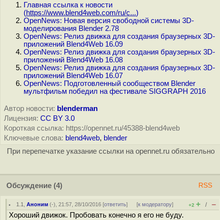
Главная ссылка к новости
(
https://www.blend4web.com/ru/c...
)
OpenNews: Новая версия свободной системы 3D-
моделирования Blender 2.78
OpenNews: Релиз движка для создания браузерных 3D-
приложений Blend4Web 16.09
OpenNews: Релиз движка для создания браузерных 3D-
приложений Blend4Web 16.08
OpenNews: Релиз движка для создания браузерных 3D-
приложений Blend4Web 16.07
OpenNews: Подготовленный сообществом Blender
мультфильм победил на фестивале SIGGRAPH 2016
Автор новости:
blenderman
Лицензия:
CC BY 3.0
Короткая ссылка: https://opennet.ru/45388-blend4web
Ключевые слова:
blend4web
,
blender
При перепечатке указание ссылки на opennet.ru обязательно
Обсуждение
(4)
RSS
+
–
1.1
,
Аноним
(
-
), 21:57, 28/10/2016 [
ответить
]
[
к модератору
]
/
+2
Хороший движок. Пробовать конечно я его не буду.