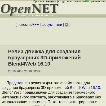
Профиль:
Аноним
(
вход
|
регистрация
)
неRU
opennet.me
[
новости
/
+++
|
форум
|
теги
|
]
Релиз движка для создания
браузерных 3D-приложений
Blend4Web 16.10
28.10.2016 20:10 (MSK)
Представлен
релиз открытого фреймворка для
создания браузерных 3D-приложений
Blend4Web 16.10
.
Blend4Web предназначен для создания трехмерного
интерактивного контента, работающего в браузерах без
использования плагинов. Пакет тесно интегрирован с