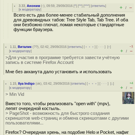
3.33
,
Аноним
(
-
), 09:59, 29/09/2016 [
^
] [
^^
] [
^^^
] [
ответить
]
+
–
/
[
к модератору
]
Всего есть два более-менее стабильный дополнения
для древовидных табов: Tree Style Tab, Tab Tree. И оба
они безбожно глючат, ломая некоторые стандартные
функции браузера.
–1
1.11
,
Виталик
(
??
), 02:42, 29/09/2016 [
ответить
] [
﹢﹢﹢
] [
· · ·
]
[
↑
]
+
–
[
к модератору
]
/
>Для участия в программе требуется завести учётную
запись в системе Firefox Account
Мне без акканута дало установить и использовать
+4
1.15
,
Ilya Indigo
(
ok
), 03:42, 29/09/2016 [
ответить
] [
﹢﹢﹢
] [
· · ·
]
[
↓
]
+
–
[
к модератору
]
/
> Min Vid
Вместо того, чтобы реализовать "open with" (mpv),
лепят очередной костыль.
> PageShot - возможность для быстрого создания
скриншотов web-страниц и обмена скриншотами с другими
пользователями...
Firefox? Очередная хрень, на подобие Helo и Pocket, нафиг