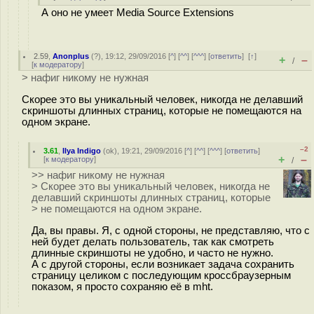
А оно не умеет Media Source Extensions
2.59
,
Anonplus
(
?
), 19:12, 29/09/2016 [
^
] [
^^
] [
^^^
] [
ответить
]
[
↑
]
+
–
/
[
к модератору
]
> нафиг никому не нужная
Скорее это вы уникальный человек, никогда не делавший
скриншоты длинных страниц, которые не помещаются на
одном экране.
–2
3.61
,
Ilya Indigo
(
ok
), 19:21, 29/09/2016 [
^
] [
^^
] [
^^^
] [
ответить
]
+
–
[
к модератору
]
/
>> нафиг никому не нужная
> Скорее это вы уникальный человек, никогда не
делавший скриншоты длинных страниц, которые
> не помещаются на одном экране.
Да, вы правы. Я, с одной стороны, не представляю, что с
ней будет делать пользователь, так как смотреть
длинные скриншоты не удобно, и часто не нужно.
А с другой стороны, если возникает задача сохранить
страницу целиком с последующим кросcбраузерным
показом, я просто сохраняю её в mht.