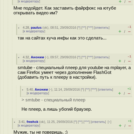
+
–
[
к модератору
]
/
Мне подойдет. Как заставить файрфокс на ютубе
открывать видео им?
–1
4.28
,
paulus
(
ok
), 08:51, 29/09/2016 [
^
] [
^^
] [
^^^
] [
ответить
]
+
–
[
к модератору
]
/
так на сайтах куча инфы как это сделать...
–1
4.32
,
Аноним
(
-
), 09:57, 29/09/2016 [
^
] [
^^
] [
^^^
] [
ответить
]
+
–
[
к модератору
]
/
smtube - специальный плеер для youtube на mplayer, а
сам Firefox умеет через дополнение FlashGot
(добавить путь к плееру в настройки).
+1
5.40
,
Аноним
(
-
), 11:14, 29/09/2016 [
^
] [
^^
] [
^^^
] [
ответить
]
+
–
[
к модератору
]
/
> smtube - специальный плеер
Не плеер, а лишь убогий браузер.
+1
3.41
,
freehck
(
ok
), 11:25, 29/09/2016 [
^
] [
^^
] [
^^^
] [
ответить
]
[
↑
]
+
–
[
к модератору
]
/
Мужик, ты не поверишь. :)