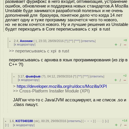
развивает фурифокс в него входит, оптимизация, устранение
ошибок, обновление и поддержка новых стандартов.А Mozilla
Unstable буде заниматся разработкой полезных и не очень
дополнений для бразуера, понятное дело что когда 14 лет
делает одну и туже программу захочется чего то нового,
но не всем хочется нового. Ну и лучшие решения из Unstable
будет переходить в Core переписываясь с xpi в rust
+8
2.4
,
Аноним
(
-
), 23:33, 28/09/2016 [
^
] [
^^
] [
^^^
] [
ответить
]
+
–
[
к модератору
]
/
>> переписываясь с xpi в rust
переписываясь с архива в язык программирования (из zip в
С++ ?!)
+2
3.17
,
фывфыв
(
?
), 04:12, 29/09/2016 [
^
] [
^^
] [
^^^
] [
ответить
]
+
–
[
к модератору
]
/
>
https://developer.mozilla.org/ru/docs/Mozilla/XPI
>> Cross-Platform Installer Module (XPI)
JAR'ки что-то с Java/JVM ассоциируют, а не список .so и
.class пишут.
+14
1.6
,
KOT040188
(
ok
), 00:29, 29/09/2016 [
ответить
] [
﹢﹢﹢
] [
· · ·
]
[
↓
]
+
–
[
↑
] [
к модератору
]
/