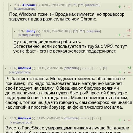
2.35
,
Аноним
(
-
), 10:05, 29/09/2016 [
^
] [
^^
] [
^^^
] [
ответить
]
+
–
/
[
к модератору
]
Под Windows тоже. (= Вроде как иммется, но процессор
загружает в два раза сильнее чем Chrome.
–2
3.37
,
iPony
(
?
), 10:48, 29/09/2016 [
^
] [
^^
] [
^^^
] [
ответить
]
+
–
[
к модератору
]
/
Ну под вендой должно работать.
Естественно, если используется тытруба с VP9, то тут
уж не факт - его не всякая железка поддерживает.
+2
1.36
,
Аноним
(
-
), 10:15, 29/09/2016 [
ответить
] [
﹢﹢﹢
] [
· · ·
]
[
↑
]
+
–
[
к модератору
]
/
Рыба гниет с головы. Менеджмент мозилла абсолютно не
понимает, что надо пользователям и методично загоняет
свой продукт на свалку. Обвешивают браузер всякими
дополнениями, а людям нужен быстрый простой браузер с
поддержкой новых стандартов. Можно посмотреть на хром,
сафари, тот же ие. Да что говорить, сам фаерфокс начинался
как легкий и простой браузер на фоне тяжелого мозилла.
1.39
,
Аноним
(
-
), 11:05, 29/09/2016 [
ответить
] [
﹢﹢﹢
] [
· · ·
]
+
–
/
[
к модератору
]
Вместо PageShot с умирающими линками лучше бы дожали
ScrapBook X и прикрутили к нему синхронизацию между