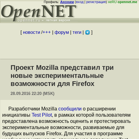
Профиль:
Аноним
(
вход
|
регистрация
)
неRU
opennet.me
[
новости
/
+++
|
форум
|
теги
|
]
Проект Mozilla представил три
новые экспериментальные
возможности для Firefox
28.09.2016 22:20 (MSK)
Разработчики Mozilla
сообщили
о расширении
инициативы
Test Pilot
, в рамках которой пользователям
предоставлена возможность оценить и протестировать
экспериментальные возможности, развиваемые для
будущих выпусков Firefox. Для участия в программе