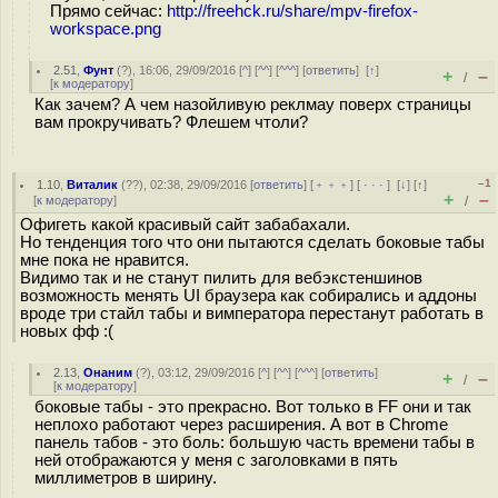
Прямо сейчас:
http://freehck.ru/share/mpv-firefox-
workspace.png
2.51
,
Фунт
(
?
), 16:06, 29/09/2016 [
^
] [
^^
] [
^^^
] [
ответить
]
[
↑
]
+
–
/
[
к модератору
]
Как зачем? А чем назойливую реклмау поверх страницы
вам прокручивать? Флешем чтоли?
–1
1.10
,
Виталик
(
??
), 02:38, 29/09/2016 [
ответить
] [
﹢﹢﹢
] [
· · ·
]
[
↓
] [
↑
]
+
–
[
к модератору
]
/
Офигеть какой красивый сайт забабахали.
Но тенденция того что они пытаются сделать боковые табы
мне пока не нравится.
Видимо так и не станут пилить для вебэкстеншинов
возможность менять UI браузера как собирались и аддоны
вроде три стайл табы и вимператора перестанут работать в
новых фф :(
2.13
,
Онаним
(
?
), 03:12, 29/09/2016 [
^
] [
^^
] [
^^^
] [
ответить
]
+
–
/
[
к модератору
]
боковые табы - это прекрасно. Вот только в FF они и так
неплохо работают через расширения. А вот в Chrome
панель табов - это боль: большую часть времени табы в
ней отображаются у меня с заголовками в пять
миллиметров в ширину.