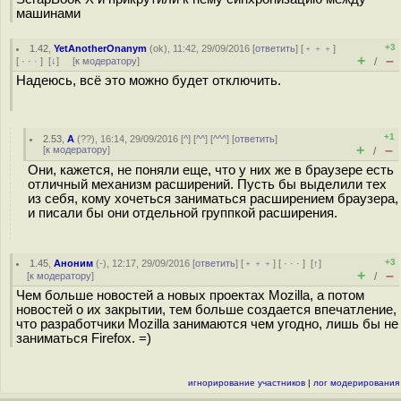
машинами
+3
1.42
,
YetAnotherOnanym
(
ok
), 11:42, 29/09/2016 [
ответить
] [
﹢﹢﹢
]
+
–
[
· · ·
]
[
↓
] [
к модератору
]
/
Надеюсь, всё это можно будет отключить.
+1
2.53
,
А
(
??
), 16:14, 29/09/2016 [
^
] [
^^
] [
^^^
] [
ответить
]
+
–
[
к модератору
]
/
Они, кажется, не поняли еще, что у них же в браузере есть
отличный механизм расширений. Пусть бы выделили тех
из себя, кому хочеться заниматься расширением браузера,
и писали бы они отдельной группкой расширения.
+3
1.45
,
Аноним
(
-
), 12:17, 29/09/2016 [
ответить
] [
﹢﹢﹢
] [
· · ·
]
[
↑
]
+
–
[
к модератору
]
/
Чем больше новостей а новых проектах Mozilla, а потом
новостей о их закрытии, тем больше создается впечатление,
что разработчики Mozilla занимаются чем угодно, лишь бы не
заниматься Firefox. =)
игнорирование участников
|
лог модерирования