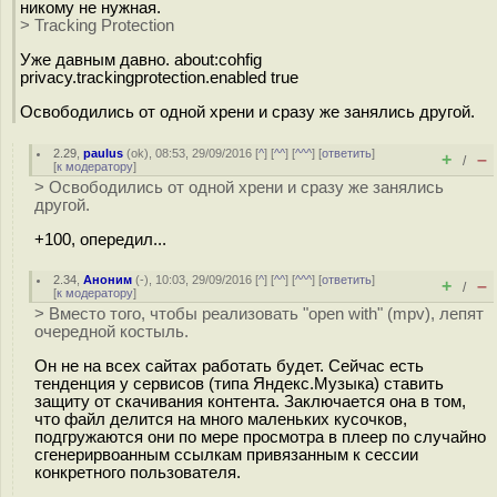
никому не нужная.
> Tracking Protection
Уже давным давно. about:cohfig
privacy.trackingprotection.enabled true
Освободились от одной хрени и сразу же занялись другой.
2.29
,
paulus
(
ok
), 08:53, 29/09/2016 [
^
] [
^^
] [
^^^
] [
ответить
]
+
–
/
[
к модератору
]
> Освободились от одной хрени и сразу же занялись
другой.
+100, опередил...
2.34
,
Аноним
(
-
), 10:03, 29/09/2016 [
^
] [
^^
] [
^^^
] [
ответить
]
+
–
/
[
к модератору
]
> Вместо того, чтобы реализовать "open with" (mpv), лепят
очередной костыль.
Он не на всех сайтах работать будет. Сейчас есть
тенденция у сервисов (типа Яндекс.Музыка) ставить
защиту от скачивания контента. Заключается она в том,
что файл делится на много маленьких кусочков,
подгружаются они по мере просмотра в плеер по случайно
сгенерирвоанным ссылкам привязанным к сессии
конкретного пользователя.