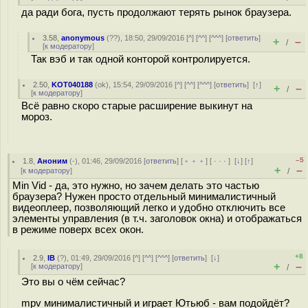
да ради бога, пусть продолжают терять рынок браузера.
3.58
,
anonymous
(
??
), 18:50, 29/09/2016 [
^
] [
^^
] [
^^^
] [
ответить
]
+
–
/
[
к модератору
]
Так вэб и так одной конторой контролируется.
2.50
,
KOT040188
(
ok
), 15:54, 29/09/2016 [
^
] [
^^
] [
^^^
] [
ответить
]
[
↑
]
+
–
/
[
к модератору
]
Всё равно скоро старые расширение выкинут на
мороз.
–5
1.8
,
Аноним
(
-
), 01:46, 29/09/2016 [
ответить
] [
﹢﹢﹢
] [
· · ·
]
[
↓
] [
↑
]
+
–
[
к модератору
]
/
Min Vid - да, это нужно, но зачем делать это частью
браузера? Нужен просто отдельный минималистичный
видеоплеер, позволяющий легко и удобно отключить все
элементы управления (в т.ч. заголовок окна) и отображаться
в режиме поверх всех окон.
+8
2.9
,
IB
(
?
), 01:49, 29/09/2016 [
^
] [
^^
] [
^^^
] [
ответить
]
[
↓
]
+
–
[
к модератору
]
/
Это вы о чём сейчас?
mpv минималистичный и играет Ютьюб - вам подойдёт?