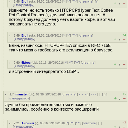
2.48
,
Ergil
(
ok
), 14:50, 29/09/2016 [
^
] [
^^
] [
^^^
] [
ответить
]
[
↑
]
+
–
/
[
к модератору
]
Извините, но есть только HTCPCP(Hyper Text Coffee
Pot Control Protocol), для чайников аналога нет. А
потому браузер должен уметь варить кофе, а вот чай
заваривать не его дело.
+2
2.49
,
Ergil
(
ok
), 14:56, 29/09/2016 [
^
] [
^^
] [
^^^
] [
ответить
]
+
–
[
к модератору
]
/
Блин, извиняюсь. HTCPCP-TEA описан в RFC 7168,
так что можно требовать его реализации в браузере.
2.60
,
5kbps
(
ok
), 19:13, 29/09/2016 [
^
] [
^^
] [
^^^
] [
ответить
]
+
–
/
[
к модератору
]
и встроенный интерпретатор LISP...
+6
1.7
,
manster
(
ok
), 01:39, 29/09/2016 [
ответить
] [
﹢﹢﹢
] [
· · ·
]
[
↓
] [
↑
]
+
–
[
к модератору
]
/
лучше бы производительностью и памятью
занимались, особенно в контексте расширений
–3
2.21
,
Аноним
(
-
), 05:16, 29/09/2016 [
^
] [
^^
] [
^^^
] [
ответить
]
[
↓
]
+
–
[
к модератору
]
/