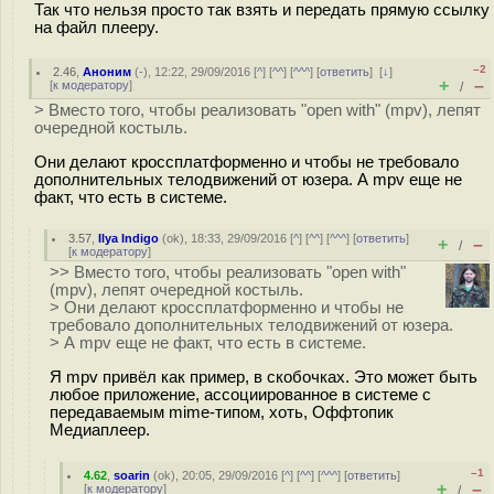
Так что нельзя просто так взять и передать прямую ссылку
на файл плееру.
–2
2.46
,
Аноним
(
-
), 12:22, 29/09/2016 [
^
] [
^^
] [
^^^
] [
ответить
]
[
↓
]
+
–
[
к модератору
]
/
> Вместо того, чтобы реализовать "open with" (mpv), лепят
очередной костыль.
Они делают кроссплатформенно и чтобы не требовало
дополнительных телодвижений от юзера. А mpv еще не
факт, что есть в системе.
3.57
,
Ilya Indigo
(
ok
), 18:33, 29/09/2016 [
^
] [
^^
] [
^^^
] [
ответить
]
+
–
/
[
к модератору
]
>> Вместо того, чтобы реализовать "open with"
(mpv), лепят очередной костыль.
> Они делают кроссплатформенно и чтобы не
требовало дополнительных телодвижений от юзера.
> А mpv еще не факт, что есть в системе.
Я mpv привёл как пример, в скобочках. Это может быть
любое приложение, ассоциированное в системе с
передаваемым mime-типом, хоть, Оффтопик
Медиаплеер.
–1
4.62
,
soarin
(
ok
), 20:05, 29/09/2016 [
^
] [
^^
] [
^^^
] [
ответить
]
+
–
[
к модератору
]
/