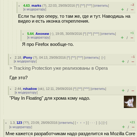
–2
4.63
,
marks
(
?
), 22:03, 29/09/2016 [
^
] [
^^
] [
^^^
] [
ответить
]
+
–
[
к модератору
]
/
Если ты про оперу, то там же, где и тут. Наводишь на
видео и есть иконка открепления.
+1
5.64
,
Аноним
(
-
), 19:05, 30/09/2016 [
^
] [
^^
] [
^^^
] [
ответить
]
+
–
[
к модератору
]
/
Я про Firefox вообще-то.
–1
2.18
,
iPony
(
?
), 04:13, 29/09/2016 [
^
] [
^^
] [
^^^
] [
ответить
]
[
↑
]
+
–
[
к модератору
]
/
> Tracking Protection уже реализованы в Opera
Где это?
2.44
,
rshadow
(
ok
), 12:11, 29/09/2016 [
^
] [
^^
] [
^^^
] [
ответить
]
+
–
/
[
к модератору
]
"Play In Floating" для хрома кому надо.
+21
1.3
,
123
(
??
), 23:09, 28/09/2016 [
ответить
] [
﹢﹢﹢
] [
· · ·
]
[
↓
] [
↑
]
+
–
[
к модератору
]
/
Мне кажется разработчикам надо разделится на Mozilla Core