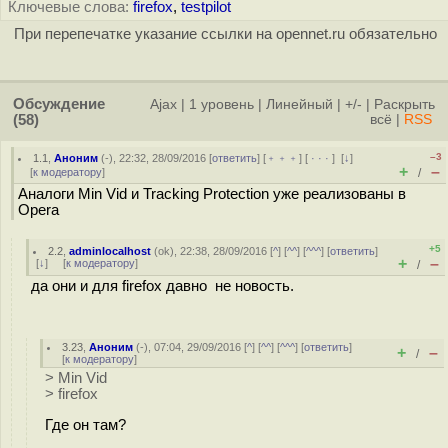
Ключевые слова:
firefox
,
testpilot
При перепечатке указание ссылки на opennet.ru обязательно
Обсуждение
Ajax
|
1 уровень
|
Линейный
|
+/-
|
Раскрыть
(58)
всё
|
RSS
–3
1.1
,
Аноним
(
-
), 22:32, 28/09/2016 [
ответить
] [
﹢﹢﹢
] [
· · ·
]
[
↓
]
+
–
[
к модератору
]
/
Аналоги Min Vid и Tracking Protection уже реализованы в
Opera
+5
2.2
,
adminlocalhost
(
ok
), 22:38, 28/09/2016 [
^
] [
^^
] [
^^^
] [
ответить
]
+
–
[
↓
] [
к модератору
]
/
да они и для firefox давно не новость.
3.23
,
Аноним
(
-
), 07:04, 29/09/2016 [
^
] [
^^
] [
^^^
] [
ответить
]
+
–
/
[
к модератору
]
> Min Vid
> firefox
Где он там?