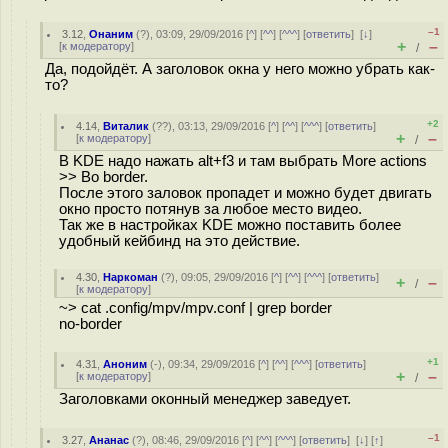
–1
3.12
,
Онаним
(
?
), 03:09, 29/09/2016 [
^
] [
^^
] [
^^^
] [
ответить
]
[
↓
]
+
–
[
к модератору
]
/
Да, подойдёт. А заголовок окна у него можно убрать как-
то?
+2
4.14
,
Виталик
(
??
), 03:13, 29/09/2016 [
^
] [
^^
] [
^^^
] [
ответить
]
+
–
[
к модератору
]
/
В KDE надо нажать alt+f3 и там выбрать More actions
>> Bo border.
После этого заловок пропадет и можно будет двигать
окно просто потянув за любое место видео.
Так же в настройках KDE можно поставить более
удобный кейбинд на это действие.
4.30
,
Наркоман
(
?
), 09:05, 29/09/2016 [
^
] [
^^
] [
^^^
] [
ответить
]
+
–
/
[
к модератору
]
~> cat .config/mpv/mpv.conf | grep border
no-border
+1
4.31
,
Аноним
(
-
), 09:34, 29/09/2016 [
^
] [
^^
] [
^^^
] [
ответить
]
+
–
[
к модератору
]
/
Заголовками оконный менеджер заведует.
–1
3.27
,
Ананас
(
?
), 08:46, 29/09/2016 [
^
] [
^^
] [
^^^
] [
ответить
]
[
↓
] [
↑
]