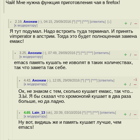
Чай! Мне нужна функция приготовления чая в firefox!
2.19
,
Аноним
(
-
), 04:15, 29/09/2016 [
^
] [
^^
] [
^^^
] [
ответить
]
[
↓
]
+
–
/
[
к модератору
]
Я тут подумал. Надо встроить туда терминал. И принять
vimperator в апстрим. Тогда это будет полноценная замена
емакс!
3.25
,
Аноним
(
-
), 07:49, 29/09/2016 [
^
] [
^^
] [
^^^
] [
ответить
]
+
–
/
[
к модератору
]
emacs память кушать не изволят в таких количествах,
так что замета так себе.
–1
4.43
,
Аноним
(
-
), 12:05, 29/09/2016 [
^
] [
^^
] [
^^^
] [
ответить
]
+
–
[
к модератору
]
/
Ок, не знаком с тем, сколько кушает емакс, так что...
З.Ы. Я бы сказал что хромоногий кушает в два раза
больше, но да ладно.
4.65
,
Lain_13
(
ok
), 20:39, 03/10/2016 [
^
] [
^^
] [
^^^
] [
ответить
]
+
–
/
[
к модератору
]
Ну вот, видишь же и память кушает лучше, чем
emacs!