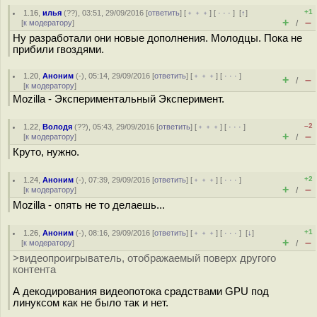
+1
1.16
,
илья
(
??
), 03:51, 29/09/2016 [
ответить
] [
﹢﹢﹢
] [
· · ·
]
[
↑
]
+
–
[
к модератору
]
/
Ну разработали они новые дополнения. Молодцы. Пока не
прибили гвоздями.
1.20
,
Аноним
(
-
), 05:14, 29/09/2016 [
ответить
] [
﹢﹢﹢
] [
· · ·
]
+
–
/
[
к модератору
]
Mozilla - Экспериментальный Эксперимент.
–2
1.22
,
Володя
(
??
), 05:43, 29/09/2016 [
ответить
] [
﹢﹢﹢
] [
· · ·
]
+
–
[
к модератору
]
/
Круто, нужно.
+2
1.24
,
Аноним
(
-
), 07:39, 29/09/2016 [
ответить
] [
﹢﹢﹢
] [
· · ·
]
+
–
[
к модератору
]
/
Mozilla - опять не то делаешь...
+1
1.26
,
Аноним
(
-
), 08:16, 29/09/2016 [
ответить
] [
﹢﹢﹢
] [
· · ·
]
[
↓
]
+
–
[
к модератору
]
/
>видеопроигрыватель, отображаемый поверх другого
контента
А декодирования видеопотока срадствами GPU под
линуксом как не было так и нет.