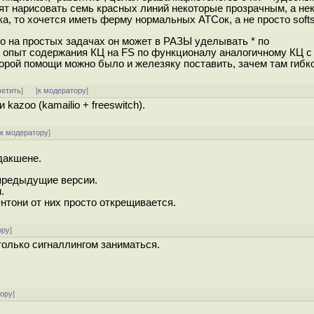
сят нарисовать семь красных линий некоторые прозрачным, а не
а, то хочется иметь ферму нормальных АТСок, а не просто softs
о на простых задачах он может в РАЗЫ уделывать * по
дь опыт содержания КЦ на FS по функционалу аналогичному КЦ с
корой помощи можно было и железяку поставить, зачем там гибк
ветить
]
[
к модератору
]
kazoo (kamailio + freeswitch).
[
к модератору
]
дакшене.
 предыдущие версии.
.
Энтони от них просто открещивается.
ору
]
 только сигналлингом заниматься.
тору
]