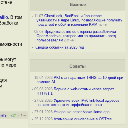
 стеке
Важное
-
11.07
GhostLock, BadEpoll и Januscape -
ilio
. В том
уязвимости в ядре Linux, позволяющие получить
бработки
права root и обойти изоляцию KVM
(82 +34)
-
08.07
Вредительство со стороны разработчика
OpenMandriva, которое могло причинить вред
пользователям
(107 +34)
озможности
-
Сводка событий за 2025 год
ь могут
по мере
Советы
-
19.04.2026
PKI с аппаратным TRNG за 10 дней при
для
помощи AI
м
-
09.03.2026
Борьба с web-ботами через запрет
HTTP/1.1
-
27.02.2026
Удаление всех IPv6 link-local адресов
на всех сетевых интерфейсах в Linux
-
27.01.2026
Ускорение пересборки llama.cpp
+
–
вить
/
+17
-
25.12.2025
Атомарные обновления в OSTree