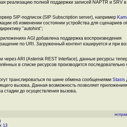
чая реализацию полной поддержки записей NAPTR и SRV в
вер SIP-подписок (SIP Subscription server), например
Kama
ации об изменении состоянии устройства для сценариев о
ирективу "autohint";
и приложениях AGI добавлена поддержка воспроизведения
ращение по URI. Загруженный контент кэшируется и при в
ерез ARI (Asterisk REST Interface), данные ресурсы тепер
елённых в списке ресурсов производится последовательно 
могут транслироваться по шине обмена сообщениями
Stasis
дящего вызова. Данная возможность позволяет приложения
а стадии до осуществления вызова.
испра
)
k 13