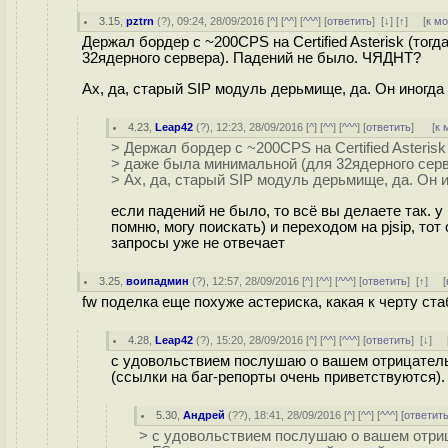
3.15
,
pztrn
(
?
), 09:24, 28/09/2016 [
^
] [
^^
] [
^^^
] [
ответить
]
[
↓
] [
↑
] [
к м
Держал бордер с ~200CPS на Certified Asterisk (тог
32ядерного сервера). Падений не было. ЧЯДНТ?
Ах, да, старый SIP модуль дерьмище, да. Он иногда
4.23
,
Leap42
(
?
), 12:23, 28/09/2016 [
^
] [
^^
] [
^^^
] [
ответить
]
[
к 
> Держал бордер с ~200CPS на Certified Asterisk 
> даже была минимальной (для 32ядерного сер
> Ах, да, старый SIP модуль дерьмище, да. Он 
если падений не было, то всё вы делаете так. у
помню, могу поискать) и переходом на pjsip, тот 
запросы уже не отвечает
3.25
,
воипадмин
(
?
), 12:57, 28/09/2016 [
^
] [
^^
] [
^^^
] [
ответить
]
[
↑
] [
fw поделка еще похуже астериска, какая к черту ст
4.28
,
Leap42
(
?
), 15:20, 28/09/2016 [
^
] [
^^
] [
^^^
] [
ответить
]
[
↓
] 
с удовольствием послушаю о вашем отрицательн
(ссылки на баг-репорты очень приветствуются).
5.30
,
Андрей
(
??
), 18:41, 28/09/2016 [
^
] [
^^
] [
^^^
] [
ответит
> с удовольствием послушаю о вашем отрица