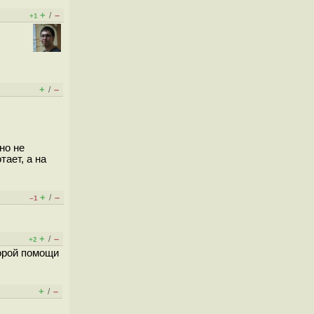
+
–
/
+1
+
–
/
но не
тает, а на
+
–
/
–1
+
–
/
+2
корой помощи
+
–
/