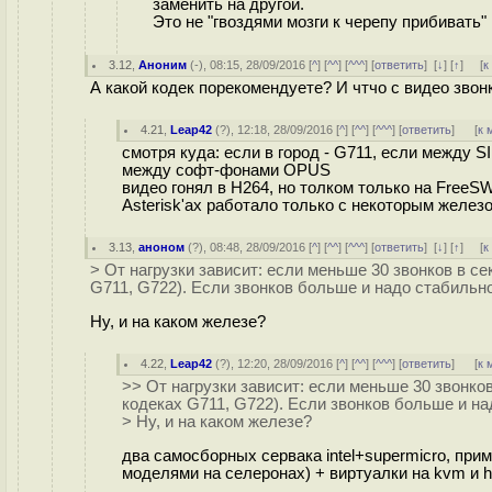
заменить на другой.
Это не "гвоздями мозги к черепу прибивать"
3.12
,
Аноним
(
-
), 08:15, 28/09/2016 [
^
] [
^^
] [
^^^
] [
ответить
]
[
↓
] [
↑
] [
к
А какой кодек порекомендуете? И чтчо с видео звон
4.21
,
Leap42
(
?
), 12:18, 28/09/2016 [
^
] [
^^
] [
^^^
] [
ответить
]
[
к 
смотря куда: если в город - G711, если между 
между софт-фонами OPUS
видео гонял в H264, но толком только на FreeS
Asterisk'ах работало только с некоторым железо
3.13
,
аноном
(
?
), 08:48, 28/09/2016 [
^
] [
^^
] [
^^^
] [
ответить
]
[
↓
] [
↑
] [
к
> От нагрузки зависит: если меньше 30 звонков в с
G711, G722). Если звонков больше и надо стабильн
Ну, и на каком железе?
4.22
,
Leap42
(
?
), 12:20, 28/09/2016 [
^
] [
^^
] [
^^^
] [
ответить
]
[
к 
>> От нагрузки зависит: если меньше 30 звонко
кодеках G711, G722). Если звонков больше и на
> Ну, и на каком железе?
два самосборных сервака intel+supermicro, прим
моделями на селеронах) + виртуалки на kvm и h