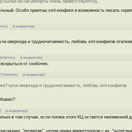
(ссылки на баг-репорты очень приветствуются).
льный. Особо приятны xml-конфиги и возможность писать скри
тить
]
[
к модератору
]
уча оверхеда и трудночитаемость, любовь xml конфигов оталки
 [
ответить
]
[
к модератору
]
 вскрыться от скобочек.
^
] [
ответить
]
[
к модератору
]
иги? куча оверхеда и трудночитаемость, любовь xml конфигов
обовал?
↑
] [
к модератору
]
лько в том случае, если логика этого КЦ остается неизменной д
ункционал, "развитие", целая орава маркетологов с их "чудесны