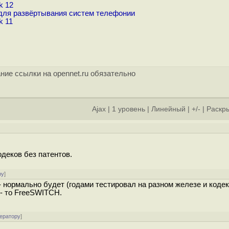
k 12
 для развёртывания систем телефонии
k 11
ние ссылки на opennet.ru обязательно
Ajax
|
1 уровень
|
Линейный
|
+/-
|
Раскры
]
одеков без патентов.
ру
]
 - нормально будет (годами тестировал на разном железе и коде
 - то FreeSWITCH.
ератору
]