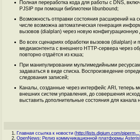
Полная переработка кода для работы с DNS, вклю
PJSIP при помощи библиотеки libunbound;
Возможность отправки состояния расширений на сер
числе возможна автоматическая генерация информ
вызовов (dialplan) через новую конфигурационную д
Во всех сценариях обработки вызовов (dialplan) 
медиаконтента с внешнего HTTP-сервера через об
повторно отдаётся из кэша;
При манипулировании мультимедийными ресурсами ч
задаваться в виде списка. Воспроизведение опред
следования записей;
Каналы, созданные через интерфейс ARI, теперь 
внешних систем управления, до совершения исхо
выставить дополнительные состояния для канала н
Главная ссылка к новости (
http://lists.digium.com/piperm...
OpenNews: Релиз коммуникационной платформы Asteris