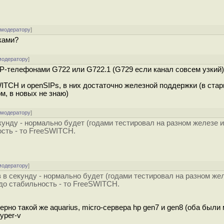
 модератору
]
ками?
модератору
]
SIP-телефонами G722 или G722.1 (G729 если канал совсем узкий)
WITCH и openSIPs, в них достаточно железной поддержки (в ста
м, в новых не знаю)
 модератору
]
екунду - нормально будет (годами тестировал на разном железе 
ость - то FreeSWITCH.
модератору
]
в в секунду - нормально будет (годами тестировал на разном же
до стабильность - то FreeSWITCH.
ерно такой же aquarius, micro-сервера hp gen7 и gen8 (оба был
yper-v