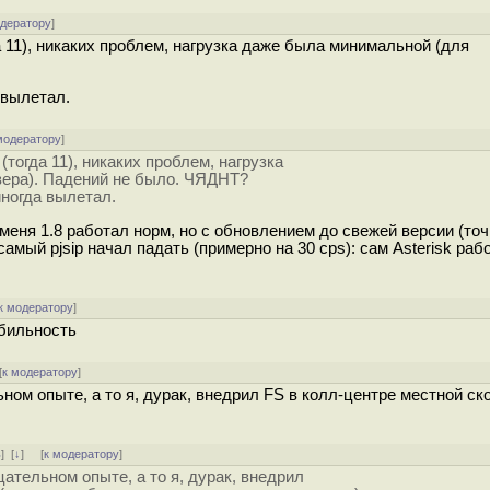
одератору
]
да 11), никаких проблем, нагрузка даже была минимальной (для
 вылетал.
модератору
]
(тогда 11), никаких проблем, нагрузка
вера). Падений не было. ЧЯДНТ?
иногда вылетал.
 меня 1.8 работал норм, но с обновлением до свежей версии (точ
самый pjsip начал падать (примерно на 30 cps): сам Asterisk рабо
к модератору
]
абильность
[
к модератору
]
ом опыте, а то я, дурак, внедрил FS в колл-центре местной с
ь
]
[
↓
] [
к модератору
]
тельном опыте, а то я, дурак, внедрил