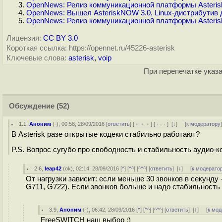
OpenNews: Релиз коммуникационной платформы Asteris
OpenNews: Вышел AsteriskNOW 3.0, Linux-дистрибутив
OpenNews: Релиз коммуникационной платформы Asteris
Лицензия:
CC BY 3.0
Короткая ссылка: https://opennet.ru/45226-asterisk
Ключевые слова:
asterisk
,
voip
При перепечатке указа
Обсуждение
(52)
1.1
,
Аноним
(
-
), 00:58, 28/09/2016 [
ответить
] [
﹢﹢﹢
] [
· · ·
]
[
↓
] [
к модератору
В Asterisk разе открытые кодеки стабильно работают?
P.S. Вопрос сугубо про свободность и стабильность аудио-к
2.6
,
leap42
(
ok
), 02:14, 28/09/2016 [
^
] [
^^
] [
^^^
] [
ответить
]
[
↓
] [
к модерато
От нагрузки зависит: если меньше 30 звонков в секунду
G711, G722). Если звонков больше и надо стабильность
3.9
,
Аноним
(
-
), 06:42, 28/09/2016 [
^
] [
^^
] [
^^^
] [
ответить
]
[
↓
] [
к мод
FreeSWITCH наш выбор :)