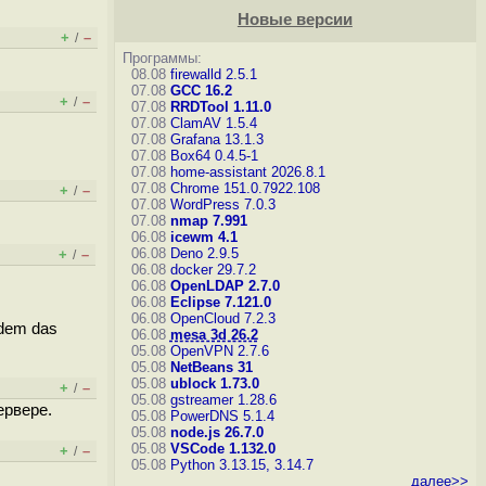
Новые версии
+
–
/
Программы:
08.08
firewalld 2.5.1
07.08
GCC 16.2
+
–
/
07.08
RRDTool 1.11.0
07.08
ClamAV 1.5.4
07.08
Grafana 13.1.3
07.08
Box64 0.4.5-1
07.08
home-assistant 2026.8.1
07.08
Chrome 151.0.7922.108
+
–
/
07.08
WordPress 7.0.3
07.08
nmap 7.991
06.08
icewm 4.1
06.08
Deno 2.9.5
+
–
/
06.08
docker 29.7.2
06.08
OpenLDAP 2.7.0
06.08
Eclipse 7.121.0
06.08
OpenCloud 7.2.3
edem das
06.08
mesa 3d 26.2
05.08
OpenVPN 2.7.6
05.08
NetBeans 31
05.08
ublock 1.73.0
+
–
/
05.08
gstreamer 1.28.6
ервере.
05.08
PowerDNS 5.1.4
05.08
node.js 26.7.0
05.08
VSCode 1.132.0
+
–
/
05.08
Python 3.13.15, 3.14.7
далее>>