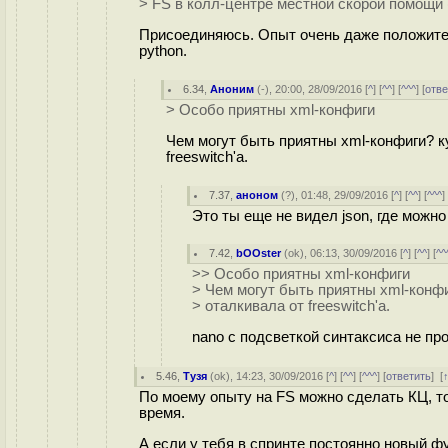
> FS в колл-центре местной скорой помощи 
Присоединяюсь. Опыт очень даже положите
python.
6.34
,
Аноним
(
-
), 20:00, 28/09/2016 [
^
] [
^^
] [
^^^
] [
отве
> Особо приятны xml-конфиги
Чем могут быть приятны xml-конфиги? к
freeswitch'a.
7.37
,
аноном
(
?
), 01:48, 29/09/2016 [
^
] [
^^
] [
^^^
]
Это ты еще не видел json, где можно
7.42
,
bOOster
(
ok
), 06:13, 30/09/2016 [
^
] [
^^
] [
^^
>> Особо приятны xml-конфиги
> Чем могут быть приятны xml-конф
> оталкивала от freeswitch'a.
nano c подсветкой синтаксиса не пр
5.46
,
Тузя
(
ok
), 14:23, 30/09/2016 [
^
] [
^^
] [
^^^
] [
ответить
]
[
По моему опыту на FS можно сделать КЦ, то
время.
А если у тебя в спринте постоянно новый ф