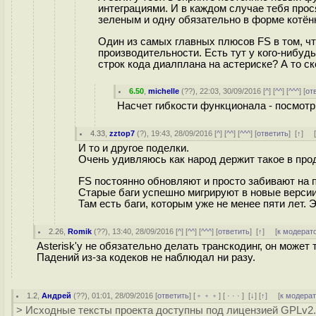
интеграциями. И в каждом случае тебя про
зеленым и одну обязательно в форме котёнк
Один из самых главных плюсов FS в том, чт
производительности. Есть тут у кого-нибу
строк кода диалплана на астериске? А то с
6.50
,
michelle
(
??
), 22:03, 30/09/2016 [
^
] [
^^
] [
^^^
] [
от
Насчет гибкости функционала - посмотри 
4.33
,
zztop7
(
?
), 19:43, 28/09/2016 [
^
] [
^^
] [
^^^
] [
ответить
]
[
↑
] 
И то и другое поделки.
Очень удивляюсь как народ держит такое в про
FS постоянно обновляют и просто забивают на
Старые баги успешно мигрируют в новые версии
Там есть баги, которым уже не менее пяти лет. 
2.26
,
Romik
(
??
), 13:40, 28/09/2016 [
^
] [
^^
] [
^^^
] [
ответить
]
[
↑
] [
к модерат
Asterisk'у не обязательно делать транскодинг, он может
Падений из-за кодеков не наблюдал ни разу.
1.2
,
Андрей
(
??
), 01:01, 28/09/2016 [
ответить
] [
﹢﹢﹢
] [
· · ·
]
[
↓
] [
↑
] [
к модера
> Исходные тексты проекта доступны под лицензией GPLv2.