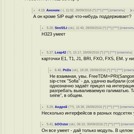
4.19
,
Аноним
(
-
), 11:02, 28/09/2016 [
^
] [
^^
] [
^^^
] [
ответить
]
[
к
А он кроме SIP ещё что-нибудь поддерживает?
5.20
,
StreSS.t
(
ok
), 11:40, 28/09/2016 [
^
] [
^^
] [
^^^
] [
ответит
H323 умеет
5.27
,
Leap42
(
?
), 15:17, 28/09/2016 [
^
] [
^^
] [
^^^
] [
ответить
карточки E1, T1, J1, BRI, FXO, FXS, EM. у 
6.40
,
PnDx
(
ok
), 18:28, 29/09/2016 [
^
] [
^^
] [
^^^
] [
ответ
Не взаимная, увы. FreeTDM+PRI(Sangom
sip-стек "Sofia" - да, удачно выбрали (с
однозначно задаёт прицел на интеграци
разгребать вываливаемую галиматью. Так
seine", в общем.
5.29
,
Андрей
(
??
), 18:38, 28/09/2016 [
^
] [
^^
] [
^^^
] [
ответит
Несколько интерфейсов в разных подсетях 
5.41
,
bOOster
(
ok
), 06:10, 30/09/2016 [
^
] [
^^
] [
^^^
] [
ответит
Он все умеет - дай только модуль. В целом