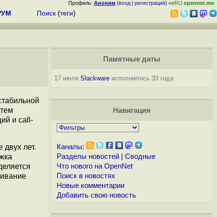
Профиль:
Аноним
(
вход
|
регистрация
)
неRU
opennet.me
РУМ
Поиск
(
теги
)
Памятные даты
17 июля
Slackware
исполнилось 33 года
стабильной
стем
Навигация
й и call-
 двух лет.
Каналы:
ржка
Разделы новостей
|
Сводные
деляется
Что нового на OpenNet
щивание
Поиск в новостях
Новые комментарии
Добавить свою новость