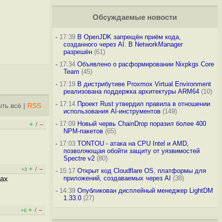
Обсуждаемые новости
-
17:39
В OpenJDK запрещён приём кода,
созданного через AI. В NetworkManager
разрешён
(61)
-
17:34
Объявлено о расформировании Nixpkgs Core
Team
(45)
-
17:19
В дистрибутиве Proxmox Virtual Environment
реализована поддержка архитектуры ARM64
(10)
-
17:14
Проект Rust утвердил правила в отношении
ть всё
|
RSS
использования AI-инструментов
(149)
-
17:09
Новый червь ChainDrop поразил более 400
+
–
/
NPM-пакетов
(65)
-
17:03
TONTOU - атака на CPU Intel и AMD,
позволяющая обойти защиту от уязвимостей
Spectre v2
(80)
+
–
/
+3
-
15:17
Открыт код Cloudflare OS, платформы для
приложений, создаваемых через AI
(38)
ках
-
14:39
Опубликован дисплейный менеджер LightDM
1.33.0
(27)
+
–
/
+6