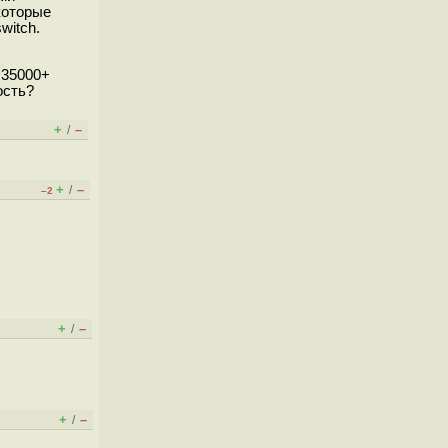
которые
witch.
 35000+
ость?
+
–
/
+
–
/
–2
+
–
/
+
–
/