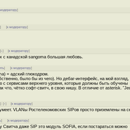
 модератору
]
ь
]
[
к модератору
]
]
[
↓
] [
к модератору
]
них с канадской sangoma большая любовь.
ить
]
[
к модератору
]
a) = адский глюкодром.
обственно, было бы из чего). Но дебаг-интерфейс, на мой взгляд,
ю с сервисами верхнего уровня, которые должны быть обучены
 что, чётко софт-свитч, в свою нишу. В отличие от asterisk. "J
ь
]
[
↑
] [
к модератору
]
умеет. VLANы Ростелекомовских SIPов просто приземлены на с
ь
]
[
к модератору
]
 у Свитча даже SIP это модуль SOFIA, если постараться можно