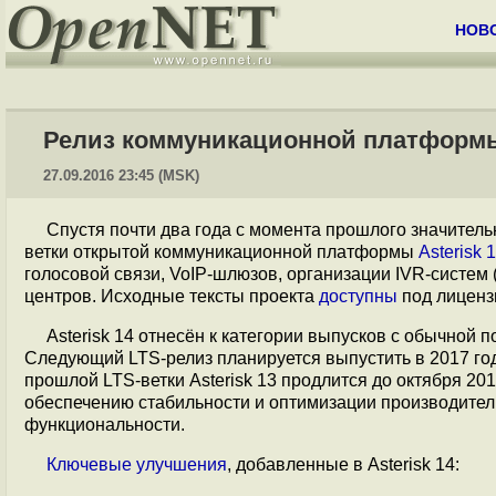
НОВ
Релиз коммуникационной платформы 
27.09.2016 23:45 (MSK)
Спустя почти два года с момента прошлого значител
ветки открытой коммуникационной платформы
Asterisk 
голосовой связи, VoIP-шлюзов, организации IVR-систем 
центров. Исходные тексты проекта
доступны
под лиценз
Asterisk 14 отнесён к категории выпусков с обычной
Следующий LTS-релиз планируется выпустить в 2017 год
прошлой LTS-ветки Asterisk 13 продлится до октября 20
обеспечению стабильности и оптимизации производите
функциональности.
Ключевые
улучшения
, добавленные в Asterisk 14: