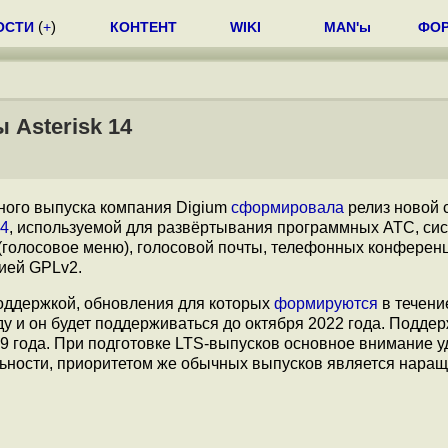
ОСТИ
(
+
)
КОНТЕНТ
WIKI
MAN'ы
ФО
Asterisk 14
ьного выпуска компания Digium
сформировала
релиз новой 
14
, используемой для развёртывания программных АТС, си
(голосовое меню), голосовой почты, телефонных конференци
ией GPLv2.
 поддержкой, обновления для которых
формируются
в течение
у и он будет поддерживаться до октября 2022 года. Подде
19 года. При подготовке LTS-выпусков основное внимание у
льности, приоритетом же обычных выпусков является нара