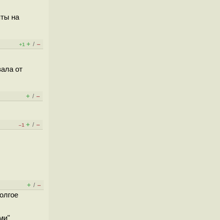
пты на
+
–
/
+1
вала от
+
–
/
+
–
/
–1
+
–
/
олгое
ми"