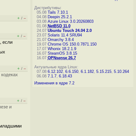
Дистрибутивы:
05.08
Tails 7.10.1
04.08
Deepin 25.2.1
+
–
/
03.08
Azure Linux 3.0.20260803
01.08
NetBSD 11.0
24.07
Ubuntu Touch 24.04 2.0
23.07
Solaris 11.4 SRU94
+
–
/
21.07
Omarchy 3.8.4
, если
19.07
Chrome OS 150.0.7871.150
17.07
Whonix 18.2.1.9
рых
16.07
SteamOS 3.8.15
16.07
OPNsense 26.7
Актуальные ядра Linux:
+
–
/
07.08
6.12.102
,
6.6.150
,
6.1.182
,
5.15.215
,
5.10.264
и кодеках
06.08
7.1.7
,
6.18.43
Изменения в ядре 7.2
+
–
/
лезе и
и младшими