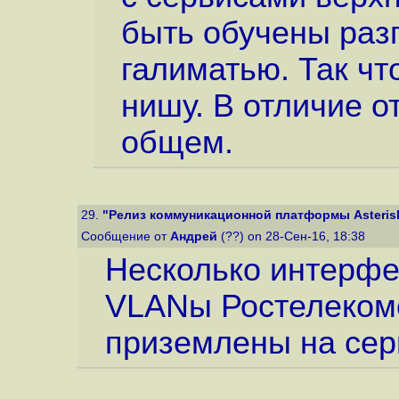
быть обучены раз
галиматью. Так что
нишу. В отличие от
общем.
29.
"Релиз коммуникационной платформы Asteris
Сообщение от
Андрей
(??) on 28-Сен-16, 18:38
Несколько интерфей
VLANы Ростелекомо
приземлены на сер