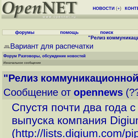
НОВОСТИ
(
+
)
КОНТ
форумы
помощь
поиск
"Релиз коммуникац
Вариант для распечатки
Форум
Разговоры, обсуждение новостей
Изначальное сообщение
"Релиз коммуникационной
Сообщение от
opennews
(??
Спустя почти два года 
выпуска компания Digi
(
http://lists.digium.com/p