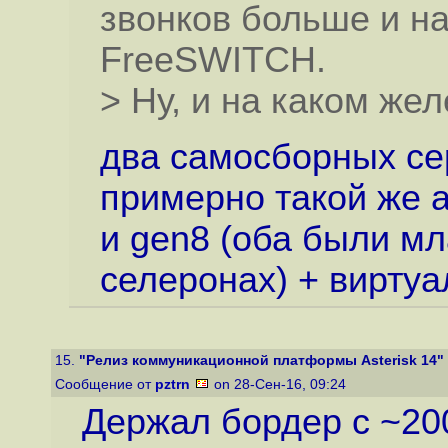
звонков больше и на
FreeSWITCH.
> Ну, и на каком же
два самосборных сер
примерно такой же a
и gen8 (оба были м
селеронах) + виртуа
15.
"Релиз коммуникационной платформы Asterisk 14"
Сообщение от
pztrn
on 28-Сен-16, 09:24
Держал бордер с ~200C