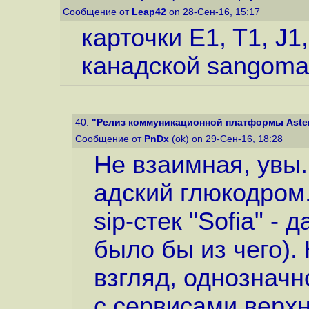
Сообщение от
Leap42
on 28-Сен-16, 15:17
карточки E1, T1, J1
канадской sangoma
40.
"Релиз коммуникационной платформы Aster
Сообщение от
PnDx
(ok) on 29-Сен-16, 18:28
Не взаимная, увы
адский глюкодром
sip-стек "Sofia" -
было бы из чего).
взгляд, однозначн
с сервисами верх