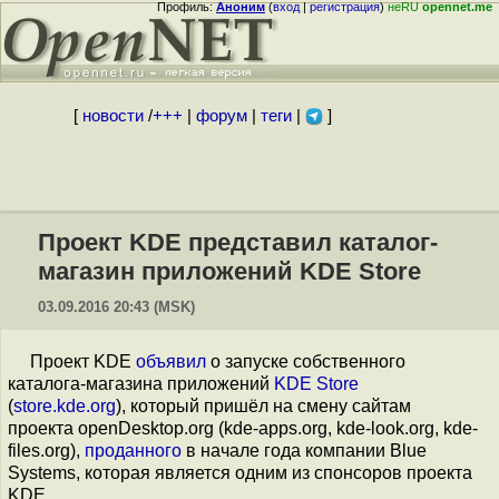
Профиль:
Аноним
(
вход
|
регистрация
)
неRU
opennet.me
[
новости
/
+++
|
форум
|
теги
|
]
Проект KDE представил каталог-
магазин приложений KDE Store
03.09.2016 20:43 (MSK)
Проект KDE
объявил
о запуске собственного
каталога-магазина приложений
KDE Store
(
store.kde.org
), который пришёл на смену сайтам
проекта openDesktop.org (kde-apps.org, kde-look.org, kde-
files.org),
проданного
в начале года компании Blue
Systems, которая является одним из спонсоров проекта
KDE.