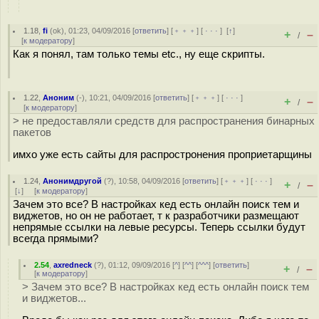
1.18
,
fi
(
ok
), 01:23, 04/09/2016 [
ответить
] [
﹢﹢﹢
] [
· · ·
]
[
↑
]
+
–
/
[
к модератору
]
Как я понял, там только темы etc., ну еще скрипты.
1.22
,
Аноним
(
-
), 10:21, 04/09/2016 [
ответить
] [
﹢﹢﹢
] [
· · ·
]
+
–
/
[
к модератору
]
> не предоставляли средств для распространения бинарных
пакетов
имхо уже есть сайты для распростронения проприетарщины
1.24
,
Анонимдругой
(
?
), 10:58, 04/09/2016 [
ответить
] [
﹢﹢﹢
] [
· · ·
]
+
–
/
[
↓
] [
к модератору
]
Зачем это все? В настройках кед есть онлайн поиск тем и
виджетов, но он не работает, т к разработчики размещают
непрямые ссылки на левые ресурсы. Теперь ссылки будут
всегда прямыми?
2.54
,
axredneck
(
?
), 01:12, 09/09/2016 [
^
] [
^^
] [
^^^
] [
ответить
]
+
–
/
[
к модератору
]
> Зачем это все? В настройках кед есть онлайн поиск тем
и виджетов...