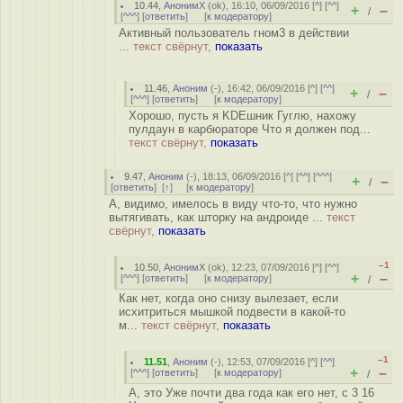
10.44
,
АнонимХ
(
ok
), 16:10, 06/09/2016 [
^
] [
^^
]
+
–
/
[
^^^
] [
ответить
]
[
к модератору
]
Активный пользователь гном3 в действии
...
текст свёрнут,
показать
11.46
,
Аноним
(
-
), 16:42, 06/09/2016 [
^
] [
^^
]
+
–
/
[
^^^
] [
ответить
]
[
к модератору
]
Хорошо, пусть я KDEшник Гуглю, нахожу
пулдаун в карбюраторе Что я должен под...
текст свёрнут,
показать
9.47
,
Аноним
(
-
), 18:13, 06/09/2016 [
^
] [
^^
] [
^^^
]
+
–
/
[
ответить
]
[
↑
] [
к модератору
]
А, видимо, имелось в виду что-то, что нужно
вытягивать, как шторку на андроиде ...
текст
свёрнут,
показать
–1
10.50
,
АнонимХ
(
ok
), 12:23, 07/09/2016 [
^
] [
^^
]
+
–
[
^^^
] [
ответить
]
[
к модератору
]
/
Как нет, когда оно снизу вылезает, если
исхитриться мышкой подвести в какой-то
м...
текст свёрнут,
показать
–1
11.51
,
Аноним
(
-
), 12:53, 07/09/2016 [
^
] [
^^
]
+
–
[
^^^
] [
ответить
]
[
к модератору
]
/
А, это Уже почти два года как его нет, с 3 16