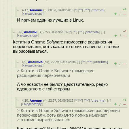
+1
4.17
,
Аноним
(
-
), 00:37, 04/09/2016 [
^
] [
^^
] [
^^^
] [
ответить
]
+
–
[
к модератору
]
/
И причем один из лучших в Linux.
–1
3.8
,
Аноним
(
-
), 22:27, 03/09/2016 [
^
] [
^^
] [
^^^
] [
ответить
]
[
↑
]
+
–
[
к модератору
]
/
Кстати в Gnome Software гномовские расширения
перекочевали, хоть какая-то логика начинает в гноме
вырисовываться.
4.9
,
АнонимХ
(
ok
), 22:29, 03/09/2016 [
^
] [
^^
] [
^^^
] [
ответить
]
+
–
/
[
к модератору
]
> Кстати в Gnome Software гномовские
расширения перекочевали
А чо новости не было? Действительно, редко
адекватного с той стороны
+1
4.10
,
Аноним
(
-
), 22:37, 03/09/2016 [
^
] [
^^
] [
^^^
] [
ответить
]
[
↓
]
+
–
[
к модератору
]
/
> Кстати в Gnome Software гномовские расширения
перекочевали, хоть какая-то логика начинает
> в гноме вырисовываться.
Когда успели? Я на Planet GNOME подписан, и то не