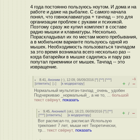
4 года постоянно пользуюсь ноутом. И дома и на
работе и даже на рыбалке. С самого начала
понял, что говноклавиатура + тачпад -- это для
организации проблем с руками и психикой.
Поэтому сразу же купил комплект в составе
радио мышки и клавиатуры. Несколько.
Пораскладывал их по местам моего пребывания,
а в мобильном варианте пользуюсь одной из
мышек. Необходимость пользоваться тачпадом
за это время возникала всего несколько раз --
когда батарейки в мышке садились и пару раз
попутал приемники от мышек. Тачпад -- это
извращение.
–1
8.41
,
Аноним
(
-
), 12:09, 06/09/2016 [
^
] [
^^
] [
^^^
]
+
–
[
ответить
]
[
↓
] [
к модератору
]
/
Нормальный мультитач-тачпад _очень_ удобен
Подчеркиваю _нормальный_, а не то, ...
большой
текст свёрнут,
показать
9.45
,
АнонимХ
(
ok
), 16:23, 06/09/2016 [
^
] [
^^
]
+
–
/
[
^^^
] [
ответить
]
[
к модератору
]
Вот расписал-то, расписал Использую
трекпоинт 7 лет, мыши нет Теоретически,
тр...
текст свёрнут,
показать