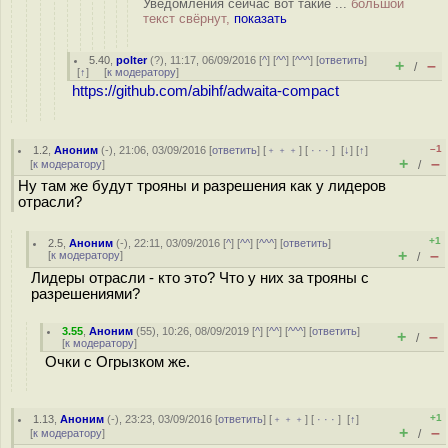
Уведомления сейчас вот такие ...
большой
текст свёрнут,
показать
5.40
,
polter
(
?
), 11:17, 06/09/2016 [
^
] [
^^
] [
^^^
] [
ответить
]
+
–
/
[
↑
] [
к модератору
]
https://github.com/abihf/adwaita-compact
–1
1.2
,
Аноним
(
-
), 21:06, 03/09/2016 [
ответить
] [
﹢﹢﹢
] [
· · ·
]
[
↓
] [
↑
]
+
–
[
к модератору
]
/
Ну там же будут трояны и разрешения как у лидеров
отрасли?
+1
2.5
,
Аноним
(
-
), 22:11, 03/09/2016 [
^
] [
^^
] [
^^^
] [
ответить
]
+
–
[
к модератору
]
/
Лидеры отрасли - кто это? Что у них за трояны с
разрешениями?
3.55
,
Аноним
(
55
), 10:26, 08/09/2019 [
^
] [
^^
] [
^^^
] [
ответить
]
+
–
/
[
к модератору
]
Очки с Огрызком же.
+1
1.13
,
Аноним
(
-
), 23:23, 03/09/2016 [
ответить
] [
﹢﹢﹢
] [
· · ·
]
[
↑
]
+
–
[
к модератору
]
/