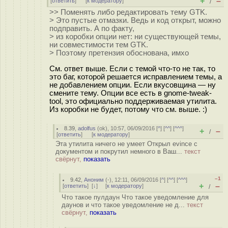
+
–
[
ответить
]
[
к модератору
]
/
>> Поменять либо редактировать тему GTK.
> Это пустые отмазки. Ведь и код открыт, можно
подправить. А по факту,
> из коробки опции нет: ни cуществующей темы,
ни совместимости тем GTK.
> Поэтому претензия обоснована, имхо
См. ответ выше. Если с темой что-то не так, то
это баг, которой решается исправлением темы, а
не добавлением опции. Если вкусовщина — ну
смените тему. Опции все есть в gnome-tweak-
tool, это официально поддерживаемая утилита.
Из коробки не будет, потому что см. выше. :)
8.39
,
adolfus
(
ok
), 10:57, 06/09/2016 [
^
] [
^^
] [
^^^
]
+
–
/
[
ответить
]
[
к модератору
]
Эта утилита ничего не умеет Открыл evince с
документом и покрутил немного в Ваш...
текст
свёрнут,
показать
–1
9.42
,
Аноним
(
-
), 12:11, 06/09/2016 [
^
] [
^^
] [
^^^
]
+
–
[
ответить
]
[
↓
] [
к модератору
]
/
Что такое пулдаун Что такое уведомление для
даунов и что такое уведомление не д...
текст
свёрнут,
показать