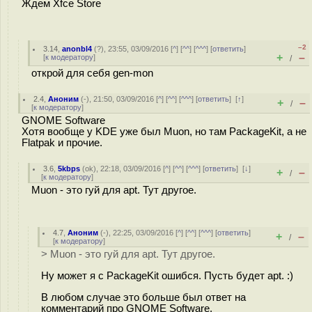
Ждем Xfce Store
–2
3.14
,
anonbl4
(
?
), 23:55, 03/09/2016 [
^
] [
^^
] [
^^^
] [
ответить
]
+
–
[
к модератору
]
/
открой для себя gen-mon
2.4
,
Аноним
(
-
), 21:50, 03/09/2016 [
^
] [
^^
] [
^^^
] [
ответить
]
[
↑
]
+
–
/
[
к модератору
]
GNOME Software
Хотя вообще у KDE уже был Muon, но там PackageKit, а не
Flatpak и прочие.
3.6
,
5kbps
(
ok
), 22:18, 03/09/2016 [
^
] [
^^
] [
^^^
] [
ответить
]
[
↓
]
+
–
/
[
к модератору
]
Muon - это гуй для apt. Тут другое.
4.7
,
Аноним
(
-
), 22:25, 03/09/2016 [
^
] [
^^
] [
^^^
] [
ответить
]
+
–
/
[
к модератору
]
> Muon - это гуй для apt. Тут другое.
Ну может я с PackageKit ошибся. Пусть будет apt. :)
В любом случае это больше был ответ на
комментарий про GNOME Software.