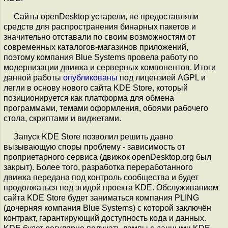
Сайты openDesktop устарели, не предоставляли
средств для распространения бинарных пакетов и
значительно отставали по своим возможностям от
современных каталогов-магазинов приложений,
поэтому компания Blue Systems провела работу по
модернизации движка и серверных компонентов. Итоги
данной работы
опубликованы
под лицензией AGPL и
легли в основу нового сайта KDE Store, который
позиционируется как платформа для обмена
программами, темами оформления, обоями рабочего
стола, скриптами и виджетами.
Запуск KDE Store позволил решить давно
вызывающую споры проблему - зависимость от
проприетарного сервиса (движок openDesktop.org был
закрыт). Более того, разработка переработанного
движка передана под контроль сообщества и будет
продолжаться под эгидой проекта KDE. Обслуживанием
сайта KDE Store будет заниматься компания PLING
(дочерняя компания Blue Systems) с которой заключён
контракт, гарантирующий доступность кода и данных.