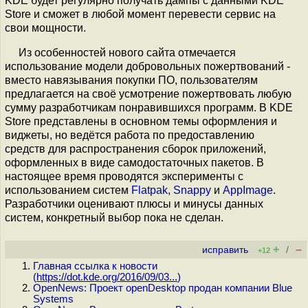
KDE будет регулярно получать дампы с данными KDE
Store и сможет в любой момент перевести сервис на
свои мощности.
Из особенностей нового сайта отмечается
использование модели добровольных пожертвований -
вместо навязывания покупки ПО, пользователям
предлагается на своё усмотрение пожертвовать любую
сумму разработчикам понравившихся программ. В KDE
Store представлены в основном темы оформления и
виджеты, но ведётся работа по предоставлению
средств для распространения сборок приложений,
оформленных в виде самодостаточных пакетов. В
настоящее время проводятся эксперименты с
использованием систем
Flatpak
,
Snappy
и
AppImage
.
Разработчики оценивают плюсы и минусы данных
систем, конкретный выбор пока не сделан.
+
–
исправить
/
+12
Главная ссылка к новости
(
https://dot.kde.org/2016/09/03...
)
OpenNews: Проект openDesktop продан компании Blue
Systems