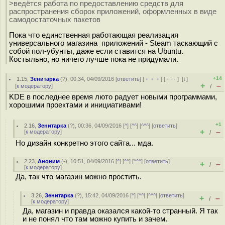
>ведётся работа по предоставлению средств для
распространения сборок приложений, оформленных в виде
самодостаточных пакетов
Пока что единственная работающая реализация
универсального магазина приложений - Steam таскающий с
собой пол-убунты, даже если ставится на Ubuntu.
Костыльно, но ничего лучше пока не придумали.
+14
1.15
,
Зенитарка
(
?
), 00:34, 04/09/2016 [
ответить
] [
﹢﹢﹢
] [
· · ·
]
[
↓
]
+
–
[
к модератору
]
/
KDE в последнее время люто радует новыми программами,
хорошими проектами и инициативами!
+1
2.16
,
Зенитарка
(
?
), 00:36, 04/09/2016 [
^
] [
^^
] [
^^^
] [
ответить
]
+
–
[
к модератору
]
/
Но дизайн конкретно этого сайта... мда.
2.23
,
Аноним
(
-
), 10:51, 04/09/2016 [
^
] [
^^
] [
^^^
] [
ответить
]
+
–
/
[
к модератору
]
Да, так что магазин можно простить.
3.26
,
Зенитарка
(
?
), 15:42, 04/09/2016 [
^
] [
^^
] [
^^^
] [
ответить
]
+
–
/
[
к модератору
]
Да, магазин и правда оказался какой-то странный. Я так
и не понял что там можно купить и зачем.