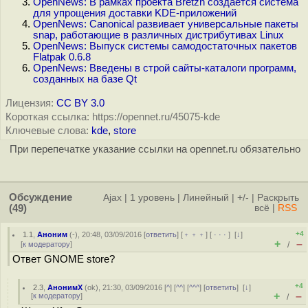
OpenNews: В рамках проекта Bretzn создается система
для упрощения доставки KDE-приложений
OpenNews: Canonical развивает универсальные пакеты
snap, работающие в различных дистрибутивах Linux
OpenNews: Выпуск системы самодостаточных пакетов
Flatpak 0.6.8
OpenNews: Введены в строй сайты-каталоги программ,
созданных на базе Qt
Лицензия:
CC BY 3.0
Короткая ссылка: https://opennet.ru/45075-kde
Ключевые слова:
kde
,
store
При перепечатке указание ссылки на opennet.ru обязательно
Обсуждение
Ajax
|
1 уровень
|
Линейный
|
+/-
|
Раскрыть
(49)
всё
|
RSS
+4
1.1
,
Аноним
(
-
), 20:48, 03/09/2016 [
ответить
] [
﹢﹢﹢
] [
· · ·
]
[
↓
]
+
–
[
к модератору
]
/
Ответ GNOME store?
+4
2.3
,
АнонимХ
(
ok
), 21:30, 03/09/2016 [
^
] [
^^
] [
^^^
] [
ответить
]
[
↓
]
+
–
[
к модератору
]
/