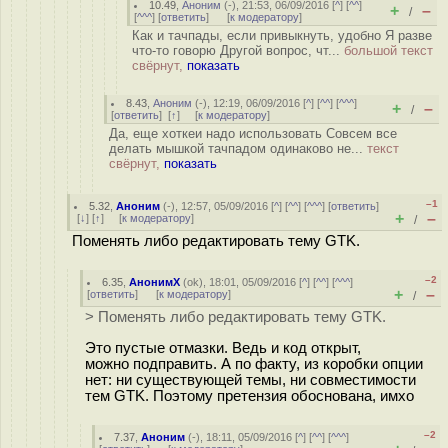
10.49
,
Аноним
(
-
), 21:53, 06/09/2016 [
^
] [
^^
]
+
–
/
[
^^^
] [
ответить
]
[
к модератору
]
Как и тачпады, если привыкнуть, удобно Я разве
что-то говорю Другой вопрос, чт...
большой текст
свёрнут,
показать
8.43
,
Аноним
(
-
), 12:19, 06/09/2016 [
^
] [
^^
] [
^^^
]
+
–
/
[
ответить
]
[
↑
] [
к модератору
]
Да, еще хоткеи надо использовать Совсем все
делать мышкой тачпадом одинаково не...
текст
свёрнут,
показать
–1
5.32
,
Аноним
(
-
), 12:57, 05/09/2016 [
^
] [
^^
] [
^^^
] [
ответить
]
+
–
[
↓
] [
↑
] [
к модератору
]
/
Поменять либо редактировать тему GTK.
–2
6.35
,
АнонимХ
(
ok
), 18:01, 05/09/2016 [
^
] [
^^
] [
^^^
]
+
–
[
ответить
]
[
к модератору
]
/
> Поменять либо редактировать тему GTK.
Это пустые отмазки. Ведь и код открыт,
можно подправить. А по факту, из коробки опции
нет: ни cуществующей темы, ни совместимости
тем GTK. Поэтому претензия обоснована, имхо
–2
7.37
,
Аноним
(
-
), 18:11, 05/09/2016 [
^
] [
^^
] [
^^^
]