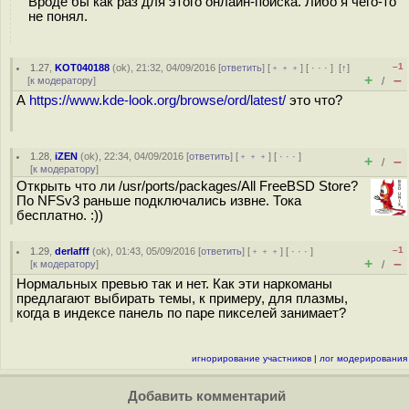
Вроде бы как раз для этого онлайн-поиска. Либо я чего-то
не понял.
–1
1.27
,
KOT040188
(
ok
), 21:32, 04/09/2016 [
ответить
] [
﹢﹢﹢
] [
· · ·
]
[
↑
]
+
–
[
к модератору
]
/
А
https://www.kde-look.org/browse/ord/latest/
это что?
1.28
,
iZEN
(
ok
), 22:34, 04/09/2016 [
ответить
] [
﹢﹢﹢
] [
· · ·
]
+
–
/
[
к модератору
]
Открыть что ли /usr/ports/packages/All FreeBSD Store?
По NFSv3 раньше подключались извне. Тока
бесплатно. :))
–1
1.29
,
derlafff
(
ok
), 01:43, 05/09/2016 [
ответить
] [
﹢﹢﹢
] [
· · ·
]
+
–
[
к модератору
]
/
Нормальных превью так и нет. Как эти наркоманы
предлагают выбирать темы, к примеру, для плазмы,
когда в индексе панель по паре пикселей занимает?
игнорирование участников
|
лог модерирования
Добавить комментарий