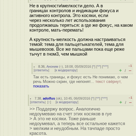
Не в крупности\мелкости дело. А в
границах контролов и индикации фокуса и
активного контрола. Это косяки, если
через несколько лет использования
продолжаешь теряться: а где же фокус, на каком
контроле, мать-перемать!
А крупность-мелкость должна настраиваться
темой: тема для пальцетыкателей, тема для
мышевозов. Все же пальцами пока еще реже
тычут в гном3, чем мышкой
–1
8.36
,
Аноним
(
-
), 18:08, 05/09/2016 [
^
] [
^^
] [
^^^
]
+
–
[
ответить
]
[
к модератору
]
/
Так есть границы, и фокус есть Не понимаю, о чем
речь Можно скрин, где непонят...
текст свёрнут,
показать
–1
7.38
,
adolfus
(
ok
), 10:45, 06/09/2016 [
^
] [
^^
] [
^^^
]
+
–
[
ответить
]
[
↑
] [
к модератору
]
/
>> Поддержу вопрос. Аналогично
недоумеваю на счет этих косяков в гуе
> А это не косяки. Тоже раньше
недоумевал, а теперь все остальное кажется
> мелким и неудобным. На тачпаде просто
красота.