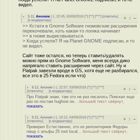
видел.
5.11
,
Аноним
(
-
), 22:45, 03/09/2016 [
^
] [
^^
] [
^^^
] [
ответить
]
+
–
/
[
к модератору
]
>> Кстати в Gnome Software гномовские расширения
перекочевали, хоть какая-то логика начинает
>> в гноме вырисовываться.
> Когда успели? Я на Planet GNOME подписан, и то
не видел.
Сайт тоже остался, но теперь ставить\удалять
можно прям из Gnome Software, меня всегда дико
напрягало ставить расширения через сайт. Ну и
Flatpak завезли вроде в GS, хотя еще не разбирался,
все это в 25 Fedora если что)
6.12
,
Аноним
(
-
), 22:57, 03/09/2016 [
^
] [
^^
] [
^^^
]
+
–
/
[
ответить
]
[
к модератору
]
Про Flatpak знаю, там это не раз писалось Поискал еще
раз по постам hughsie он...
большой текст свёрнут,
показать
6.21
,
Аноним
(
-
), 10:12, 04/09/2016 [
^
] [
^^
] [
^^^
]
+
–
/
[
ответить
]
[
к модератору
]
Проверил Естественно, это из репозиториев Федоры
пишу с альфы 25 root local...
большой текст свёрнут,
показать