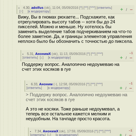
4.30
,
adolfus
(
ok
), 11:04, 05/09/2016 [
^
] [
^^
] [
^^^
] [
ответить
]
+
–
/
[
↑
] [
к модератору
]
Вижу, Вы в гномах рюхаете... Подскажите, как
отрегулировать высоту табов -- хотя бы до 24
пикселей. Можно и меньше. Ну хотелось бы
заменить выделение табов подчеркиванием на что-то
более заметное. Да, и границы элементов управления
неплохо было бы обозначить с точностью до пиксела.
–1
5.31
,
АнонимХ
(
ok
), 11:13, 05/09/2016 [
^
] [
^^
] [
^^^
]
+
–
[
ответить
]
[
↓
] [
к модератору
]
/
Поддержу вопрос. Аналогично недоумеваю на
счет этих косяков в гуе
–1
6.33
,
Аноним
(
-
), 12:58, 05/09/2016 [
^
] [
^^
] [
^^^
]
+
–
[
ответить
]
[
к модератору
]
/
> Поддержу вопрос. Аналогично недоумеваю на
счет этих косяков в гуе
А это не косяки. Тоже раньше недоумевал, а
теперь все остальное кажется мелким и
неудобным. На тачпаде просто красота.
–1
7.34
,
АнонимХ
(
ok
), 17:59, 05/09/2016 [
^
] [
^^
] [
^^^
]
+
–
[
ответить
]
[
↓
] [
к модератору
]
/