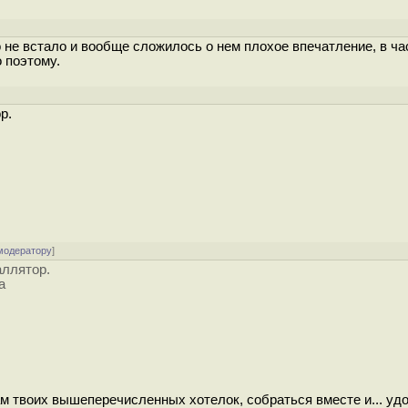
 не встало и вообще сложилось о нем плохое впечатление, в ча
 поэтому.
р.
модератору
]
аллятор.
а
м твоих вышеперечисленных хотелок, собраться вместе и... уд