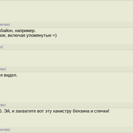
ратору
]
абайон, например.
ное, включая упомянутые =)
ру
]
ору
]
я видел.
ору
]
 Эй, и захватите вот эту канистру бензина и спички!
ратору
]