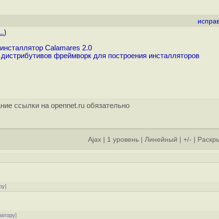
испра
..
)
инсталлятор Calamares 2.0
 дистрибутивов фреймворк для построения инсталляторов
ние ссылки на opennet.ru обязательно
Ajax
|
1 уровень
|
Линейный
|
+/-
|
Раскры
]
ру
]
ратору
]