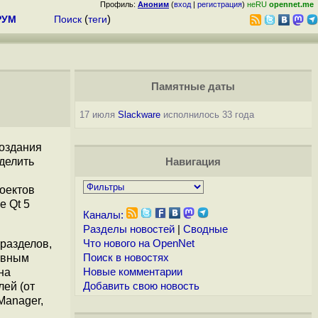
Профиль:
Аноним
(
вход
|
регистрация
)
неRU
opennet.me
РУМ
Поиск
(
теги
)
Памятные даты
17 июля
Slackware
исполнилось 33 года
создания
делить
Навигация
роектов
е Qt 5
Каналы:
Разделы новостей
|
Сводные
разделов,
Что нового на OpenNet
ивным
Поиск в новостях
на
Новые комментарии
ей (от
Добавить свою новость
Manager,