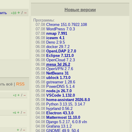
Новые версии
+
–
вить
/
+10
Программы:
07.08
Chrome 151.0.7922.108
07.08
WordPress 7.0.3
07.08
nmap 7.991
06.08
icewm 4.1
06.08
Deno 2.9.5
06.08
docker 29.7.2
06.08
OpenLDAP 2.7.0
06.08
Eclipse 7.121.0
06.08
OpenCloud 7.2.3
06.08
mesa 3d 26.2
05.08
OpenVPN 2.7.6
05.08
NetBeans 31
05.08
ublock 1.73.0
05.08
gstreamer 1.28.6
ть всё
|
RSS
05.08
PowerDNS 5.1.4
05.08
node.js 26.7.0
+
–
/
05.08
VSCode 1.132.0
+2
05.08
home-assistant 2026.8.0
05.08
Python 3.13.15, 3.14.7
05.08
hyprland 0.56.2
+
–
/
04.08
Electron 43.3.0
+6
04.08
Mattermost 11.10.0
04.08
Django 5.2.17, 6.0.8
vln
04.08
Grafana 13.1.2
+
–
/
04.08
GNOME 49.9, 50.4