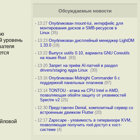
Обсуждаемые новости
-
13:27
Опубликован mount-tui, интерфейс для
монтирования дисков и SMB-ресурсов в
Linux
(35)
ью
й уровень
-
13:23
Опубликован дисплейный менеджер LightDM
1.33.0
(19)
вателя
ется
-
13:22
Выпуск uutils 0.10, варианта GNU Coreutils
на языке Rust
(93)
-
13:20
Запрет на приём AI-патчей в раздел
drivers/staging ядра Linux
(30)
-
13:16
Опубликован Midnight Commander 6 c
поддержкой панельных плагинов
(97)
-
13:14
TONTOU - атака на CPU Intel и AMD,
позволяющая обойти защиту от уязвимостей
Spectre v2
(25)
-
12:30
Представлен Denial, композитный сервер со
встроенным движком Flutter
(20)
-
12:17
Zapscape - уязвимость в гипервизоре KVM,
айловой
позволяющая получить root-доступ к хост-
системе
(4)