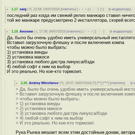
1.17
,
sarg
(
?
), 22:58, 03/07/2016 [
ответить
] [
﹢﹢﹢
] [
· · ·
]
[
↑
] [
к модератору
]
последний раз когда им свежий релиз манжаро ставил ничего
той же манжаре предусмотрено 2 инсталлятора, скорей всего
1.19
,
Аноним
(
-
), 17:38, 04/07/2016 [
ответить
] [
﹢﹢﹢
] [
· · ·
]
[
к модератору
]
Да, было бы очень удобно иметь универсальный инсталлято
Вставил загрузочную флешку и после включения компа
чтобы можно было выбрать:
1) установка винды
2) установка макоси
3) установка любого дистра линукса/бзди
4) любой софт к ним на выбор
И это реально. Но кое-кто тормозит.
2.20
,
Andrey Mitrofanov
(
?
), 18:37, 04/07/2016 [
^
] [
^^
] [
^^^
] [
ответить
]
[
к 
> Да, было бы очень удобно иметь универсальный инст
> Вставил загрузочную флешку и после включения комп
> чтобы можно было выбрать:
> 1) установка винды
> 2) установка макоси
> 3) установка любого дистра линукса/бзди
> 4) любой софт к ним на выбор
> И это реально. Но кое-кто тормозит.
Рука Рынка мешает всем этим достойным донам, автора