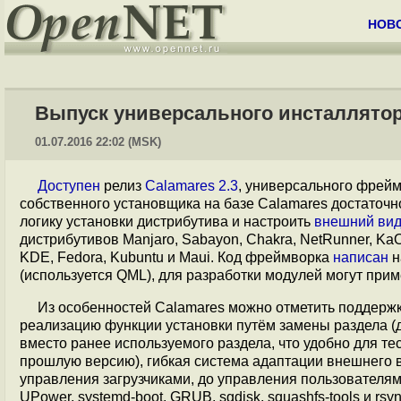
НОВ
Выпуск универсального инсталлятора
01.07.2016 22:02 (MSK)
Доступен
релиз
Calamares 2.3
, универсального фрейм
собственного установщика на базе Calamares достаточ
логику установки дистрибутива и настроить
внешний ви
дистрибутивов Manjaro, Sabayon, Chakra, NetRunner, Ka
KDE, Fedora, Kubuntu и Maui. Код фреймворка
написан
н
(используется QML), для разработки модулей могут прим
Из особенностей Calamares можно отметить поддержк
реализацию функции установки путём замены раздела (
вместо ранее используемого раздела, что удобно для те
прошлую версию), гибкая система адаптации внешнего в
управления загрузчиками, до управления пользователя
UPower, systemd-boot, GRUB, sgdisk, squashfs-tools и 