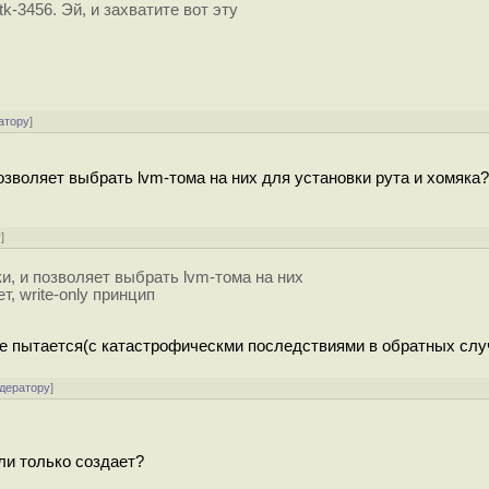
-3456. Эй, и захватите вот эту
атору
]
зволяет выбрать lvm-тома на них для установки рута и хомяка
у
]
, и позволяет выбрать lvm-тома на них
, write-only принцип
 не пытается(с катастрофическми последствиями в обратных слу
одератору
]
или только создает?