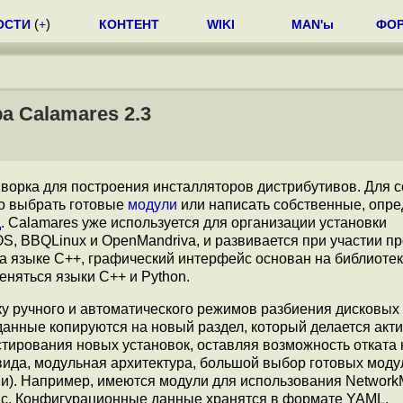
ОСТИ
(
+
)
КОНТЕНТ
WIKI
MAN'ы
ФО
 Calamares 2.3
ворка для построения инсталляторов дистрибутивов. Для 
но выбрать готовые
модули
или написать собственные, опре
д
. Calamares уже используется для организации установки
OS, BBQLinux и OpenMandriva, и развивается при участии п
а языке С++, графический интерфейс основан на библиотек
еняться языки C++ и Python.
у ручного и автоматического режимов разбиения дисковых 
данные копируются на новый раздел, который делается акт
стирования новых установок, оставляя возможность отката 
ида, модульная архитектура, большой выбор готовых модул
ми). Например, имеются модули для использования Network
rsync. Конфигурационные данные хранятся в формате YAML.