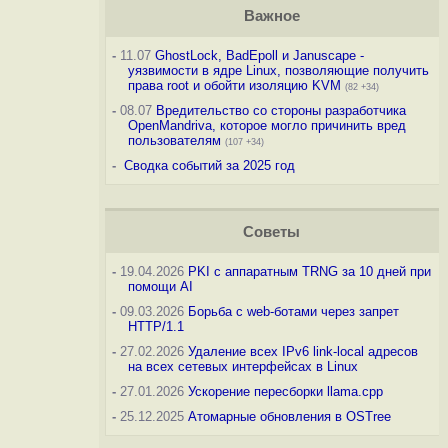
Важное
-
11.07
GhostLock, BadEpoll и Januscape -
уязвимости в ядре Linux, позволяющие получить
права root и обойти изоляцию KVM
(82 +34)
-
08.07
Вредительство со стороны разработчика
OpenMandriva, которое могло причинить вред
пользователям
(107 +34)
-
Сводка событий за 2025 год
Советы
-
19.04.2026
PKI с аппаратным TRNG за 10 дней при
помощи AI
-
09.03.2026
Борьба с web-ботами через запрет
HTTP/1.1
-
27.02.2026
Удаление всех IPv6 link-local адресов
на всех сетевых интерфейсах в Linux
-
27.01.2026
Ускорение пересборки llama.cpp
-
25.12.2025
Атомарные обновления в OSTree