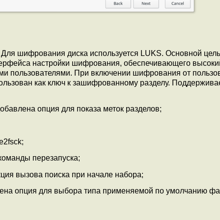
 Для шифрования диска используется LUKS. Основной цел
терфейса настройки шифрования, обеспечивающего высоки
ми пользователями. При включении шифрования от пользо
спользован как ключ к зашифрованному разделу. Поддержива
обавлена опция для показа меток разделов;
2fsck;
команды перезапуска;
ция вызова поиска при начале набора;
ена опция для выбора типа применяемой по умолчанию ф