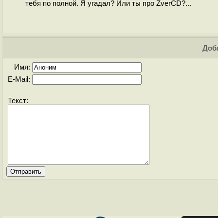
тебя по полной. Я угадал? Или ты про ZverCD?...
Доба
Имя:
E-Mail:
Текст: