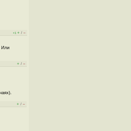
+
–
/
+1
? Или
+
–
/
чаях).
+
–
/