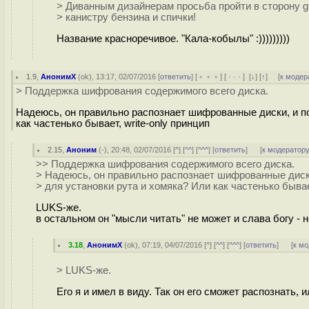
> Диванным дизайнерам просьба пройти в сторону gtk
> канистру бензина и спички!
Название красноречивое. "Кала-кобылы" :)))))))))
1.9
,
АнонимХ
(
ok
), 13:17, 02/07/2016 [
ответить
] [
﹢﹢﹢
] [
· · ·
]
[
↓
] [
↑
] [
к модер
> Поддержка шифрования содержимого всего диска.
Надеюсь, он правильно распознает шифрованные диски, и по
как частенько бывает, write-only принцип
2.15
,
Аноним
(
-
), 20:48, 02/07/2016 [
^
] [
^^
] [
^^^
] [
ответить
]
[
к модератор
>> Поддержка шифрования содержимого всего диска.
> Надеюсь, он правильно распознает шифрованные диски
> для установки рута и хомяка? Или как частенько бывает
LUKS-же.
в остальном он "мысли читать" не может и слава богу -
3.18
,
АнонимХ
(
ok
), 07:19, 04/07/2016 [
^
] [
^^
] [
^^^
] [
ответить
]
[
к м
> LUKS-же.
Его я и имел в виду. Так он его сможет распознать, 