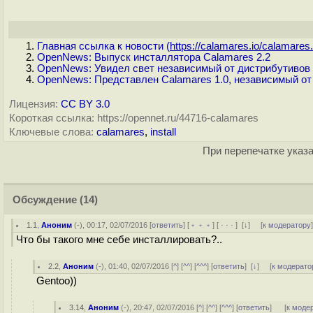
Главная ссылка к новости (
https://calamares.io/calamares.
OpenNews: Выпуск инсталлятора Calamares 2.2
OpenNews: Увидел свет независимый от дистрибутивов 
OpenNews: Представлен Calamares 1.0, независимый от
Лицензия:
CC BY 3.0
Короткая ссылка: https://opennet.ru/44716-calamares
Ключевые слова:
calamares
,
install
При перепечатке указа
Обсуждение
(14)
1.1
,
Аноним
(
-
), 00:17, 02/07/2016 [
ответить
] [
﹢﹢﹢
] [
· · ·
]
[
↓
] [
к модератору
Что бы такого мне себе инсталлировать?..
2.2
,
Аноним
(
-
), 01:40, 02/07/2016 [
^
] [
^^
] [
^^^
] [
ответить
]
[
↓
] [
к модерато
Gentoo))
3.14
,
Аноним
(
-
), 20:47, 02/07/2016 [
^
] [
^^
] [
^^^
] [
ответить
]
[
к моде