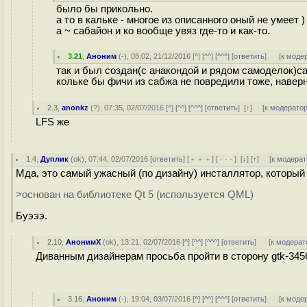
было бы прикольно.
а то в кальке - многое из описанного оный не умеет )
а ~ сабайон и ко вообще увяз где-то и как-то.
3.21
,
Аноним
(
-
), 08:02, 21/12/2016 [
^
] [
^^
] [
^^^
] [
ответить
]
[
к моде
так и был создан(с анакондой и рядом самоделок)с
кольке бы фичи из сабжа не повредили тоже, навер
2.3
,
anonkz
(
?
), 07:35, 02/07/2016 [
^
] [
^^
] [
^^^
] [
ответить
]
[
↑
] [
к модерато
LFS же
1.4
,
Дуплик
(
ok
), 07:44, 02/07/2016 [
ответить
] [
﹢﹢﹢
] [
· · ·
]
[
↓
] [
↑
] [
к модерат
Мда, это самый ужасный (по дизайну) инсталлятор, который 
>основан на библиотеке Qt 5 (используется QML)
Буэээ.
2.10
,
АнонимХ
(
ok
), 13:21, 02/07/2016 [
^
] [
^^
] [
^^^
] [
ответить
]
[
к модерат
Диванным дизайнерам просьба пройти в сторону gtk-3456.
3.16
,
Аноним
(
-
), 19:04, 03/07/2016 [
^
] [
^^
] [
^^^
] [
ответить
]
[
к моде