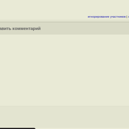
игнорирование участников
|
вить комментарий