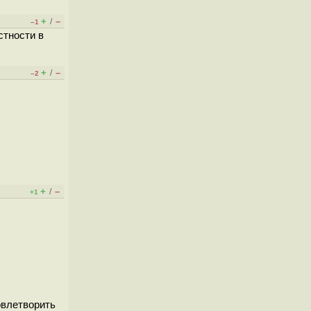
+
–
/
–1
стности в
+
–
/
–2
+
–
/
+1
овлетворить