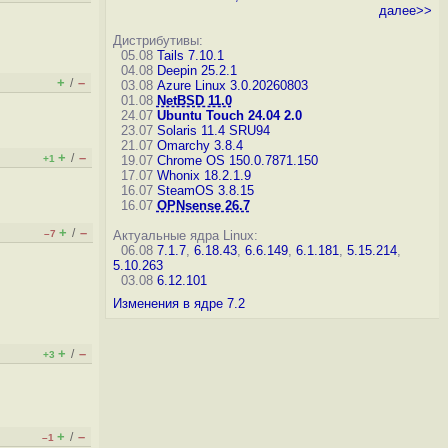
далее>>
Дистрибутивы:
05.08
Tails 7.10.1
04.08
Deepin 25.2.1
+
–
/
03.08
Azure Linux 3.0.20260803
01.08
NetBSD 11.0
24.07
Ubuntu Touch 24.04 2.0
23.07
Solaris 11.4 SRU94
21.07
Omarchy 3.8.4
+
–
/
+1
19.07
Chrome OS 150.0.7871.150
17.07
Whonix 18.2.1.9
16.07
SteamOS 3.8.15
16.07
OPNsense 26.7
+
–
/
–7
Актуальные ядра Linux:
06.08
7.1.7
,
6.18.43
,
6.6.149
,
6.1.181
,
5.15.214
,
5.10.263
03.08
6.12.101
Изменения в ядре 7.2
+
–
/
+3
+
–
/
–1