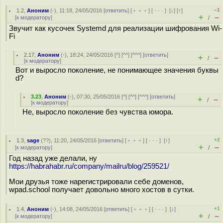
–1
1.2
,
Аноним
(
-
), 11:18, 24/05/2016 [
ответить
] [
﹢﹢﹢
] [
· · ·
]
[
↓
] [
↑
]
+
–
[
к модератору
]
/
Звучит как кусочек Systemd для реализации шифрования Wi-
Fi
2.17
,
Аноним
(
-
), 18:24, 24/05/2016 [
^
] [
^^
] [
^^^
] [
ответить
]
+
–
/
[
к модератору
]
Вот и выросло поколение, не понимающее значения буквы
d?
3.23
,
Аноним
(
-
), 07:30, 25/05/2016 [
^
] [
^^
] [
^^^
] [
ответить
]
+
–
/
[
к модератору
]
Не, выросло поколение без чувства юмора.
+2
1.3
,
sage
(
??
), 11:20, 24/05/2016 [
ответить
] [
﹢﹢﹢
] [
· · ·
]
[
↑
]
+
–
[
к модератору
]
/
Год назад уже делали, ну
https://habrahabr.ru/company/mailru/blog/259521/
Мои друзья тоже нарегистрировали себе доменов,
wpad.school получает довольно много хостов в сутки.
+1
1.4
,
Аноним
(
-
), 14:08, 24/05/2016 [
ответить
] [
﹢﹢﹢
] [
· · ·
]
[
↓
]
+
–
[
к модератору
]
/