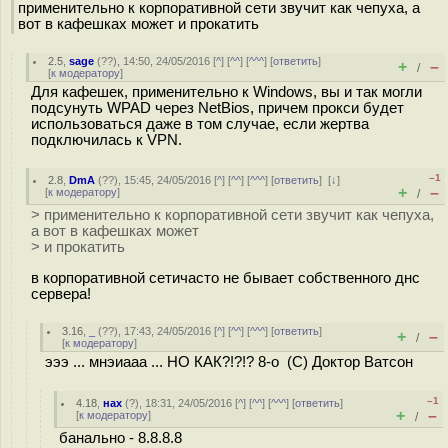
применительно к корпоративной сети звучит как чепуха, а
вот в кафешках может и прокатить
2.5
,
sage
(
??
), 14:50, 24/05/2016 [
^
] [
^^
] [
^^^
] [
ответить
]
+
–
/
[
к модератору
]
Для кафешек, применительно к Windows, вы и так могли
подсунуть WPAD через NetBios, причем прокси будет
использоваться даже в том случае, если жертва
подключилась к VPN.
–1
2.8
,
DmA
(
??
), 15:45, 24/05/2016 [
^
] [
^^
] [
^^^
] [
ответить
]
[
↓
]
+
–
[
к модератору
]
/
> применительно к корпоративной сети звучит как чепуха,
а вот в кафешках может
> и прокатить
в корпоративной сетичасто не бывает собственного днс
сервера!
3.16
,
_
(
??
), 17:43, 24/05/2016 [
^
] [
^^
] [
^^^
] [
ответить
]
+
–
/
[
к модератору
]
эээ ... мнэиааа ... НО КАК?!?!? 8-о (С) Доктор Ватсон
–1
4.18
,
нах
(
?
), 18:31, 24/05/2016 [
^
] [
^^
] [
^^^
] [
ответить
]
+
–
[
к модератору
]
/
банально - 8.8.8.8