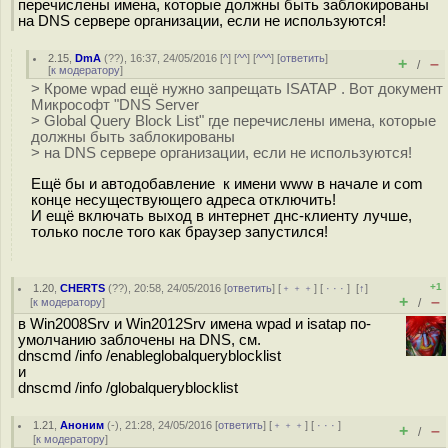
перечислены имена, которые должны быть заблокированы
на DNS сервере организации, если не используются!
2.15
,
DmA
(
??
), 16:37, 24/05/2016 [
^
] [
^^
] [
^^^
] [
ответить
]
+
–
/
[
к модератору
]
> Кроме wpad ещё нужно запрещать ISATAP . Вот документ
Микрософт "DNS Server
> Global Query Block List" где перечислены имена, которые
должны быть заблокированы
> на DNS сервере организации, если не используются!
Ещё бы и автодобавление к имени www в начале и com
конце несуществующего адреса отключить!
И ещё включать выход в интернет днс-клиенту лучше,
только после того как браузер запустился!
+1
1.20
,
CHERTS
(
??
), 20:58, 24/05/2016 [
ответить
] [
﹢﹢﹢
] [
· · ·
]
[
↑
]
+
–
[
к модератору
]
/
в Win2008Srv и Win2012Srv имена wpad и isatap по-
умолчанию заблочены на DNS, см.
dnscmd /info /enableglobalqueryblocklist
и
dnscmd /info /globalqueryblocklist
1.21
,
Аноним
(
-
), 21:28, 24/05/2016 [
ответить
] [
﹢﹢﹢
] [
· · ·
]
+
–
/
[
к модератору
]