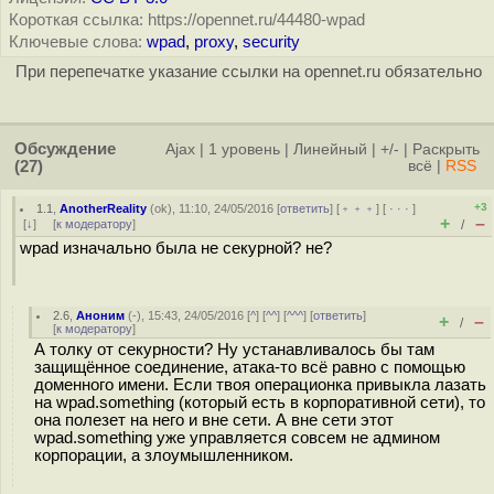
Короткая ссылка: https://opennet.ru/44480-wpad
Ключевые слова:
wpad
,
proxy
,
security
При перепечатке указание ссылки на opennet.ru обязательно
Обсуждение
Ajax
|
1 уровень
|
Линейный
|
+/-
|
Раскрыть
(27)
всё
|
RSS
+3
1.1
,
AnotherReality
(
ok
), 11:10, 24/05/2016 [
ответить
] [
﹢﹢﹢
] [
· · ·
]
+
–
[
↓
] [
к модератору
]
/
wpad изначально была не секурной? не?
2.6
,
Аноним
(
-
), 15:43, 24/05/2016 [
^
] [
^^
] [
^^^
] [
ответить
]
+
–
/
[
к модератору
]
А толку от секурности? Ну устанавливалось бы там
защищённое соединение, атака-то всё равно с помощью
доменного имени. Если твоя операционка привыкла лазать
на wpad.somеthing (который есть в корпоративной сети), то
она полезет на него и вне сети. А вне сети этот
wpad.somеthing уже управляется совсем не админом
корпорации, а злоумышленником.