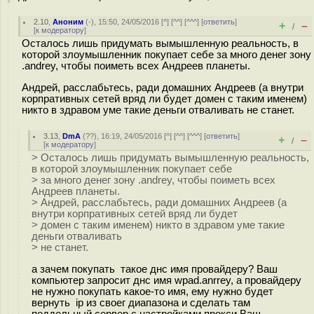
2.10
,
Аноним
(
-
), 15:50, 24/05/2016 [
^
] [
^^
] [
^^^
] [
ответить
]
+
–
/
[
к модератору
]
Осталось лишь придумать вымышленную реальность, в
которой злоумышленник покупает себе за много денег зону
.andrey, чтобы поиметь всех Андреев планеты.
Андрей, расслабьтесь, ради домашних Андреев (а внутри
корпративных сетей вряд ли будет домен с таким именем)
никто в здравом уме такие деньги отваливать не станет.
3.13
,
DmA
(
??
), 16:19, 24/05/2016 [
^
] [
^^
] [
^^^
] [
ответить
]
+
–
/
[
к модератору
]
> Осталось лишь придумать вымышленную реальность,
в которой злоумышленник покупает себе
> за много денег зону .andrey, чтобы поиметь всех
Андреев планеты.
> Андрей, расслабьтесь, ради домашних Андреев (а
внутри корпративных сетей вряд ли будет
> домен с таким именем) никто в здравом уме такие
деньги отваливать
> не станет.
а зачем покупать такое днс имя провайдеру? Ваш
компьютер запросит днс имя wpad.anrrey, а провайдеру
не нужно покупать какое-то имя, ему нужно будет
вернуть ip из своег диапазона и сделать там
поддельный сервер с настройками прокси.Ваш