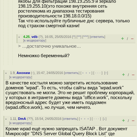
якобы для фильтрации 198.19.255.9 и зеркало
198.19.255.10(это похоже внутренняя сеть
ростелекома из диапазона тестирования
производительности 198.18.0.0/15)
Так что используйте публичные днс сервера, только
под страхом смертной казни!
4.25
,
vdb
(
?
), 16:05, 25/05/2016 [
^
] [
^^
] [
^^^
] [
ответить
]
+
–
/
[
к модератору
]
> …достаточно уникальное…
Немножко беременный?
1.9
,
Аноним
(
-
), 15:47, 24/05/2016 [
ответить
] [
﹢﹢﹢
] [
· · ·
]
[
↑
]
+
–
/
[
к модератору
]
В качестве костыля можно запретить использование
доменов "wpad". То есть, чтобы сайты вида "wpad.work"
существовать не могли. Это не решит проблему корпораций,
у которых в интранете домены вида "office.work", поскольку
вредоносный адрес будет уже иметь поддомен
(wpad.office.work), но лучше, чем ничего.
1.11
,
DmA
(
??
), 15:54, 24/05/2016 [
ответить
] [
﹢﹢﹢
] [
· · ·
]
[
↓
]
+
–
/
[
к модератору
]
Кроме wpad ещё нужно запрещать ISATAP . Вот документ
Микрософт "DNS Server Global Query Block List" где