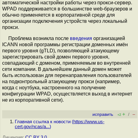
автоматической настройки работы через прокси-сервер.
WPAD поддерживается в большинстве web-браузеров и
обычно применяется в корпоративной среде для
организации подключения устройств через локальный
прокси.
Проблема возникла после
введения
организацией
ICANN новой программы регистрации доменных имён
первого уровня (gTLD), позволяющей атакующему
зарегистрировать свой домен первого уровня,
совпадающий с доменом, применяемым во внутренней
сети компании. В дальнейшем данный домен может
быть использован для перенаправления пользователей
на подконтрольный атакующему прокси (например,
когда с ноутбука, настроенного на получение
конфигурации WPAD, осуществляется выход в интернет
не из корпоративной сети).
+
–
исправить
/
+2
Главная ссылка к новости (
https://www.us-
cert.gov/ncas/a...
)
Лицензия:
CC BY 3.0