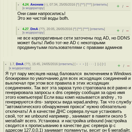
4.24
,
Аноним
(
-
), 07:34, 25/05/2016 [
^
] [
^^
] [
^^^
] [
ответить
]
+
–
/
[
к модератору
]
Они сами напросились!
Это же чистой воды bofh.
4.27
,
DmA
(
??
), 20:05, 26/05/2016 [
^
] [
^^
] [
^^^
] [
ответить
]
+
–
/
[
к модератору
]
не все корпоративные сети заточены под AD, но DDNS
может быть! Либо тот-же AD с некоторыми
продвинутыми пользователями с правами админов
1.7
,
DmA
(
??
), 15:45, 24/05/2016 [
ответить
] [
﹢﹢﹢
] [
· · ·
]
[
↓
] [
↑
]
+
–
/
[
к модератору
]
Я тут пару месяцев назад баловался включением в Windows
блокировки по умолчанию для всех исходящих соединений и
выключал при этом все правила в этих исходящих
соединениях. Так вот эта зараза тупо стратовала всё равно и
генерировала запросы к dns серверу сообщая за одно имя
этого компьютера! Если ваш комп называется andrey , то
генерируются dns- запросы вида wpad.andrey. Так что службу
"автоматического обнаружения прокси" нужно обязательно
отключать! А в качестве ДНС сервера лучше установить
свой, тот же unbound например , занимает в памяти около 5
мегабайт всего. Установка и настройка unbound (настройка
сводится к прописыванию в качестве днс сервера ip с
адресом 127.0.0.1) занимает полминуты, весит он 6 мегабайт.