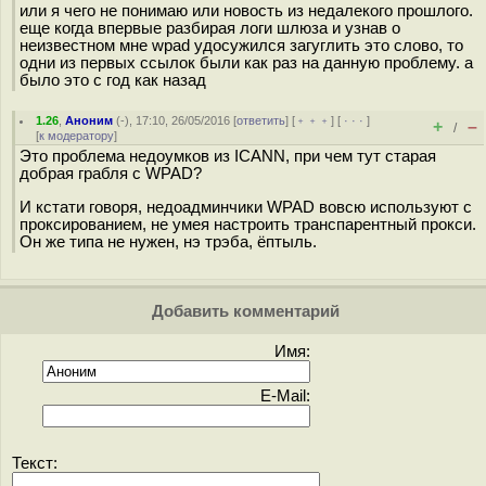
или я чего не понимаю или новость из недалекого прошлого.
еще когда впервые разбирая логи шлюза и узнав о
неизвестном мне wpad удосужился загуглить это слово, то
одни из первых ссылок были как раз на данную проблему. а
было это с год как назад
1.26
,
Аноним
(
-
), 17:10, 26/05/2016 [
ответить
] [
﹢﹢﹢
] [
· · ·
]
+
–
/
[
к модератору
]
Это проблема недоумков из ICANN, при чем тут старая
добрая грабля с WPAD?
И кстати говоря, недоадминчики WPAD вовсю используют с
проксированием, не умея настроить транспарентный прокси.
Он же типа не нужен, нэ трэба, ёптыль.
Добавить комментарий
Имя:
E-Mail:
Текст: