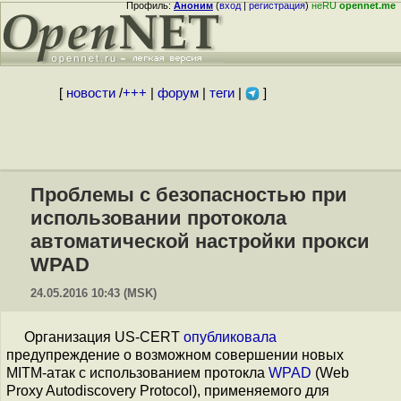
Профиль:
Аноним
(
вход
|
регистрация
)
неRU
opennet.me
[
новости
/
+++
|
форум
|
теги
|
]
Проблемы с безопасностью при
использовании протокола
автоматической настройки прокси
WPAD
24.05.2016 10:43 (MSK)
Организация US-CERT
опубликовала
предупреждение о возможном совершении новых
MITM-атак с использованием протокла
WPAD
(Web
Proxy Autodiscovery Protocol), применяемого для