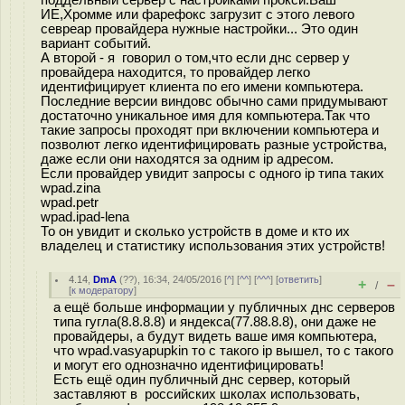
ИЕ,Хромме или фарефокс загрузит с этого левого
севреар провайдера нужные настройки... Это один
вариант событий.
А второй - я говорил о том,что если днс сервер у
провайдера находится, то провайдер легко
идентифицирует клиента по его имени компьютера.
Последние версии виндовс обычно сами придумывают
достаточно уникальное имя для компьютера.Так что
такие запросы проходят при включении компьютера и
позволют легко идентифицировать разные устройства,
даже если они находятся за одним ip адресом.
Если провайдер увидит запросы с одного ip типа таких
wpad.zina
wpad.petr
wpad.ipad-lena
То он увидит и сколько устройств в доме и кто их
владелец и статистику использования этих устройств!
4.14
,
DmA
(
??
), 16:34, 24/05/2016 [
^
] [
^^
] [
^^^
] [
ответить
]
+
–
/
[
к модератору
]
а ещё больше информации у публичных днс серверов
типа гугла(8.8.8.8) и яндекса(77.88.8.8), они даже не
провайдеры, а будут видеть ваше имя компьютера,
что wpad.vasyapupkin то с такого ip вышел, то с такого
и могут его однозначно идентифицировать!
Есть ещё один публичный днс сервер, который
заставляют в российских школах использовать,