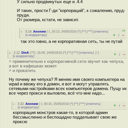
У сильно продвинутых еще и .4.4
И таких, прости Г-ди "корпораций", к сожалению, пруд-
пруди.
От размера, кстати, не зависит.
+5
5.19
,
Аноним
(
-
), 20:13, 24/05/2016 [
^
] [
^^
] [
^^^
] [
ответить
]
+
–
[
к модератору
]
/
так это го⁠вно, а не корпоративная сеть, ты не путай
2.12
,
DmA
(
??
), 16:09, 24/05/2016 [
^
] [
^^
] [
^^^
] [
ответить
]
[
↑
]
+
–
/
[
к модератору
]
> применительно к корпоративной сети звучит как чепуха,
а вот в кафешках может
> и прокатить
Ну почему же чепуха? Я меняю имя своего компьютера на
wpad и ввожу его в домен, и вот я могут управлять
сетевыми настройками всех компьютеров домена. Пущу их
все через прокси и выловлю, всё что мне надо...
3.22
,
Аноним
(
-
), 00:16, 25/05/2016 [
^
] [
^^
] [
^^^
] [
ответить
]
+
–
/
[
к модератору
]
корпорация монстров какая-то, в которой админ
бессмысленно и беспощадно подделывает свою же
проксю