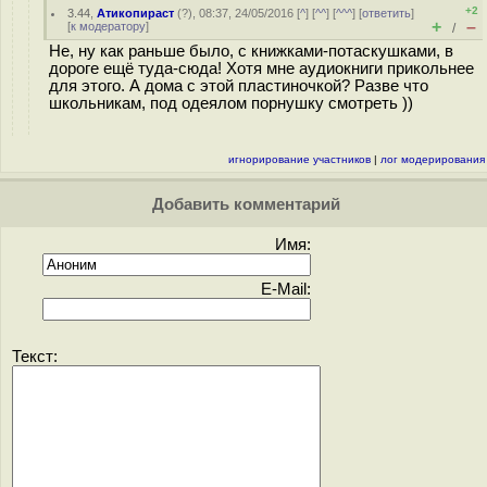
+2
3.44
,
Атикопираст
(
?
), 08:37, 24/05/2016 [
^
] [
^^
] [
^^^
] [
ответить
]
+
–
[
к модератору
]
/
Не, ну как раньше было, с книжками-потаскушками, в
дороге ещё туда-сюда! Хотя мне аудиокниги прикольнее
для этого. А дома с этой пластиночкой? Разве что
школьникам, под одеялом порнушку смотреть ))
игнорирование участников
|
лог модерирования
Добавить комментарий
Имя:
E-Mail:
Текст: