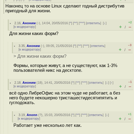
Наконец то на основе Linux сделают годный дистрибутив
пригодный для жизни.
+2
2.16
,
Аноним
(
-
), 14:04, 20/05/2016 [
^
] [
^^
] [
^^^
] [
ответить
]
[
↓
]
+
–
[
к модератору
]
/
Для жизни каких форм?
–3
3.35
,
Аноним
(
-
), 09:05, 21/05/2016 [
^
] [
^^
] [
^^^
] [
ответить
]
+
–
[
к модератору
]
/
> Для жизни каких форм?
Формы, которые живут, а не существуют, как 1-3%
пользователей никс на десктопе.
–1
2.18
,
Аноним
(
18
), 14:41, 20/05/2016 [
^
] [
^^
] [
^^^
] [
ответить
]
[
↓
] [
↑
]
+
–
[
к модератору
]
/
всё одно ЛибреОфис на этом чуде не работает, а без
него будете некошерно тристашестидесятипятить и
гуглодокать.
+1
3.19
,
Anonn
(
?
), 15:03, 20/05/2016 [
^
] [
^^
] [
^^^
] [
ответить
]
[
↓
]
+
–
[
к модератору
]
/
Работает уже несколько лет как.