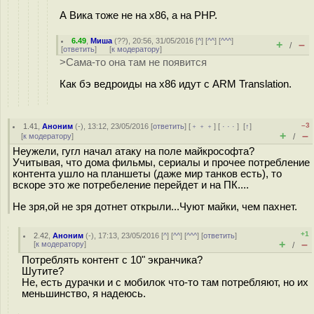
А Вика тоже не на x86, а на PHP.
6.49
,
Миша
(
??
), 20:56, 31/05/2016 [
^
] [
^^
] [
^^^
]
+
–
/
[
ответить
]
[
к модератору
]
>Сама-то она там не появится
Как бэ ведроиды на x86 идут с ARM Translation.
–3
1.41
,
Аноним
(
-
), 13:12, 23/05/2016 [
ответить
] [
﹢﹢﹢
] [
· · ·
]
[
↑
]
+
–
[
к модератору
]
/
Неужели, гугл начал атаку на поле майкрософта?
Учитывая, что дома фильмы, сериалы и прочее потребление
контента ушло на планшеты (даже мир танков есть), то
вскоре это же потребеление перейдет и на ПК....
Не зря,ой не зря дотнет открыли...Чуют майки, чем пахнет.
+1
2.42
,
Аноним
(
-
), 17:13, 23/05/2016 [
^
] [
^^
] [
^^^
] [
ответить
]
+
–
[
к модератору
]
/
Потреблять контент с 10" экранчика?
Шутите?
Не, есть дурачки и с мобилок что-то там потребляют, но их
меньшинство, я надеюсь.