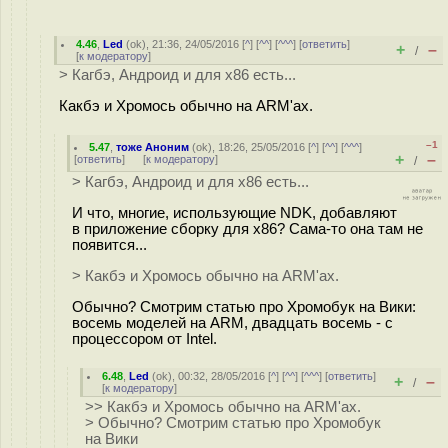
4.46
,
Led
(
ok
), 21:36, 24/05/2016 [
^
] [
^^
] [
^^^
] [
ответить
]
+
–
/
[
к модератору
]
> Кагбэ, Андроид и для x86 есть...
Какбэ и Хромось обычно на ARM'ах.
–1
5.47
,
тоже Аноним
(
ok
), 18:26, 25/05/2016 [
^
] [
^^
] [
^^^
]
+
–
[
ответить
]
[
к модератору
]
/
> Кагбэ, Андроид и для x86 есть...
И что, многие, использующие NDK, добавляют
в приложение сборку для x86? Сама-то она там не
появится...
> Какбэ и Хромось обычно на ARM'ах.
Обычно? Смотрим статью про Хромобук на Вики:
восемь моделей на ARM, двадцать восемь - с
процессором от Intel.
6.48
,
Led
(
ok
), 00:32, 28/05/2016 [
^
] [
^^
] [
^^^
] [
ответить
]
+
–
/
[
к модератору
]
>> Какбэ и Хромось обычно на ARM'ах.
> Обычно? Смотрим статью про Хромобук
на Вики