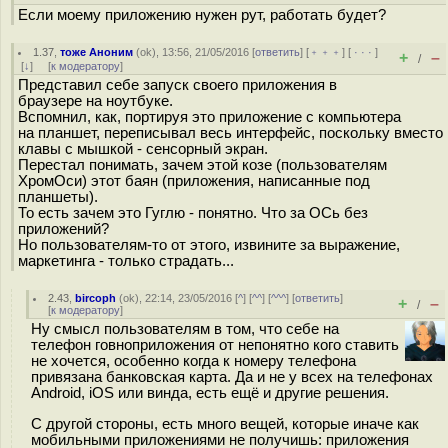
Если моему приложению нужен рут, работать будет?
1.37
,
тоже Аноним
(
ok
), 13:56, 21/05/2016 [
ответить
] [
﹢﹢﹢
] [
· · ·
]
+
–
/
[
↓
] [
к модератору
]
Представил себе запуск своего приложения в
браузере на ноутбуке.
Вспомнил, как, портируя это приложение с компьютера
на планшет, переписывал весь интерфейс, поскольку вместо
клавы с мышкой - сенсорный экран.
Перестал понимать, зачем этой козе (пользователям
ХромОси) этот баян (приложения, написанные под
планшеты).
То есть зачем это Гуглю - понятно. Что за ОСь без
приложений?
Но пользователям-то от этого, извините за выражение,
маркетинга - только страдать...
2.43
,
bircoph
(
ok
), 22:14, 23/05/2016 [
^
] [
^^
] [
^^^
] [
ответить
]
+
–
/
[
к модератору
]
Ну смысл пользователям в том, что себе на
телефон говноприложения от непонятно кого ставить
не хочется, особенно когда к номеру телефона
привязана банковская карта. Да и не у всех на телефонах
Android, iOS или винда, есть ещё и другие решения.
С другой стороны, есть много вещей, которые иначе как
мобильными приложениями не получишь: приложения