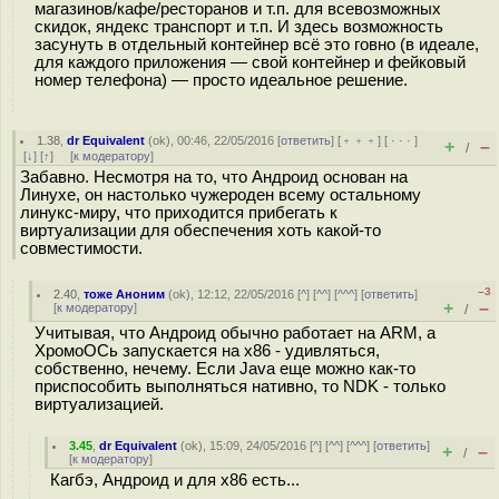
магазинов/кафе/ресторанов и т.п. для всевозможных
скидок, яндекс транспорт и т.п. И здесь возможность
засунуть в отдельный контейнер всё это говно (в идеале,
для каждого приложения — свой контейнер и фейковый
номер телефона) — просто идеальное решение.
1.38
,
dr Equivalent
(
ok
), 00:46, 22/05/2016 [
ответить
] [
﹢﹢﹢
] [
· · ·
]
+
–
/
[
↓
] [
↑
] [
к модератору
]
Забавно. Несмотря на то, что Андроид основан на
Линухе, он настолько чужероден всему остальному
линукс-миру, что приходится прибегать к
виртуализации для обеспечения хоть какой-то
совместимости.
–3
2.40
,
тоже Аноним
(
ok
), 12:12, 22/05/2016 [
^
] [
^^
] [
^^^
] [
ответить
]
+
–
[
к модератору
]
/
Учитывая, что Андроид обычно работает на ARM, а
ХромоОСь запускается на x86 - удивляться,
собственно, нечему. Если Java еще можно как-то
приспособить выполняться нативно, то NDK - только
виртуализацией.
3.45
,
dr Equivalent
(
ok
), 15:09, 24/05/2016 [
^
] [
^^
] [
^^^
] [
ответить
]
+
–
/
[
к модератору
]
Кагбэ, Андроид и для x86 есть...