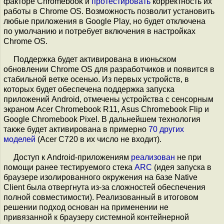
факторе Chromebook и
протестировать
корректность их
работы в Chrome OS. Возможность позволит установить
любые приложения в Google Play, но будет отключена
по умолчанию и потребует включения в настройках
Chrome OS.
Поддержка будет активирована в июньском
обновлении Chrome OS для разработчиков и появится в
стабильной ветке осенью. Из первых устройств, в
которых будет обеспечена поддержка запуска
приложений Android, отмечены устройства с сенсорным
экраном Acer Chromebook R11, Asus Chromebook Flip и
Google Chromebook Pixel. В дальнейшем технология
также будет активирована в примерно
70 других
моделей
(Acer C720 в их число не входит).
Доступ к Android-приложениям
реализован
не при
помощи ранее тестируемого стека
ARC
(идея запуска в
браузере изолированного окружения на базе Native
Client была отвергнута из-за сложностей обеспечения
полной совместимости). Реализованный в итоговом
решении подход основан на применении не
привязанной к браузеру системной контейнерной