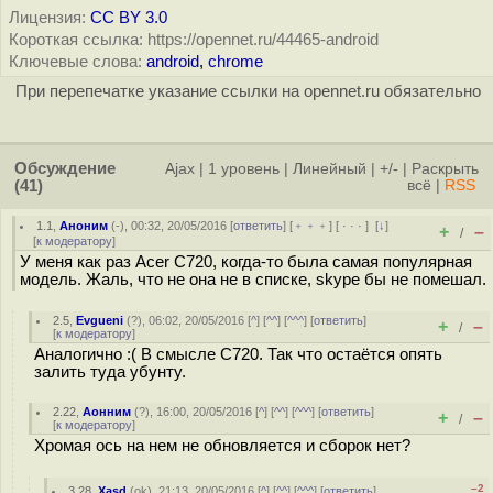
Лицензия:
CC BY 3.0
Короткая ссылка: https://opennet.ru/44465-android
Ключевые слова:
android
,
chrome
При перепечатке указание ссылки на opennet.ru обязательно
Обсуждение
Ajax
|
1 уровень
|
Линейный
|
+/-
|
Раскрыть
(41)
всё
|
RSS
1.1
,
Аноним
(
-
), 00:32, 20/05/2016 [
ответить
] [
﹢﹢﹢
] [
· · ·
]
[
↓
]
+
–
/
[
к модератору
]
У меня как раз Acer C720, когда-то была самая популярная
модель. Жаль, что не она не в списке, skype бы не помешал.
2.5
,
Evgueni
(
?
), 06:02, 20/05/2016 [
^
] [
^^
] [
^^^
] [
ответить
]
+
–
/
[
к модератору
]
Аналогично :( В смысле C720. Так что остаётся опять
залить туда убунту.
2.22
,
Аонним
(
?
), 16:00, 20/05/2016 [
^
] [
^^
] [
^^^
] [
ответить
]
+
–
/
[
к модератору
]
Хромая ось на нем не обновляется и сборок нет?
–2
3.28
,
Xasd
(
ok
), 21:13, 20/05/2016 [
^
] [
^^
] [
^^^
] [
ответить
]