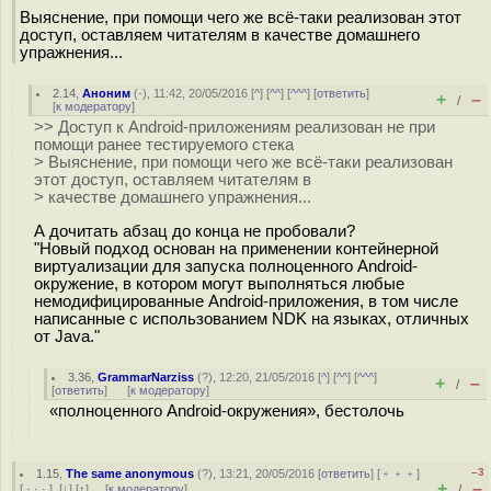
Выяснение, при помощи чего же всё-таки реализован этот
доступ, оставляем читателям в качестве домашнего
упражнения...
2.14
,
Аноним
(
-
), 11:42, 20/05/2016 [
^
] [
^^
] [
^^^
] [
ответить
]
+
–
/
[
к модератору
]
>> Доступ к Android-приложениям реализован не при
помощи ранее тестируемого стека
> Выяснение, при помощи чего же всё-таки реализован
этот доступ, оставляем читателям в
> качестве домашнего упражнения...
А дочитать абзац до конца не пробовали?
"Новый подход основан на применении контейнерной
виртуализации для запуска полноценного Android-
окружение, в котором могут выполняться любые
немодифицированные Android-приложения, в том числе
написанные с использованием NDK на языках, отличных
от Java."
3.36
,
GrammarNarziss
(
?
), 12:20, 21/05/2016 [
^
] [
^^
] [
^^^
]
+
–
/
[
ответить
]
[
к модератору
]
«полноценного Android-окружения», бестолочь
–3
1.15
,
The same anonymous
(
?
), 13:21, 20/05/2016 [
ответить
] [
﹢﹢﹢
]
+
–
[
· · ·
]
[
↓
] [
↑
] [
к модератору
]
/