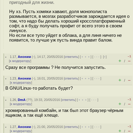
пригодный для жизни.
Ну хз. Пусть хомяки хавают, доля монополиста
размывается, в мозгах разработчиков зарождается идея о
том, что надо бы делать хороший кроссплатформенный
софт, а я буду получать профит от всего этого в своем
линуксе.
Но если все тупо уйдет в облака, а для линя ничего не
появится, то лучше уж пусть винда правит балом.
–1
1.17
,
Аноним
(
-
), 14:17, 20/05/2016 [
ответить
] [
﹢﹢﹢
] [
· · ·
]
[
↑
]
+
–
[
к модератору
]
/
Сразу все программы ? Не получится запустить.
1.23
,
Аноним
(
-
), 16:01, 20/05/2016 [
ответить
] [
﹢﹢﹢
] [
· · ·
]
+
–
/
[
к модератору
]
В GNU/Linux-то работать будет?
–1
1.26
,
DmA
(
??
), 19:33, 20/05/2016 [
ответить
] [
﹢﹢﹢
] [
· · ·
]
+
–
[
к модератору
]
/
хромированный комбайн, и так был этот браузер чёрным
ящиком, а так ещё хлеще.
–1
1.27
,
Аноним
(
-
), 21:00, 20/05/2016 [
ответить
] [
﹢﹢﹢
] [
· · ·
]
+
–
[
к модератору
]
/