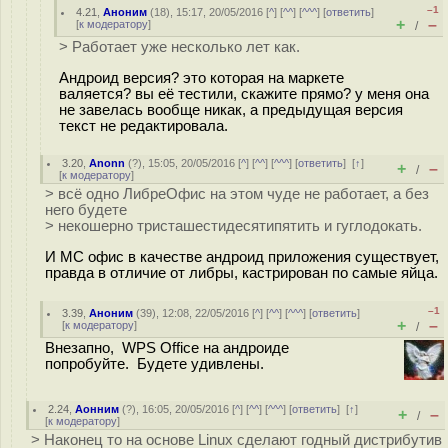
–1
4.21
,
Аноним
(
18
), 15:17, 20/05/2016 [
^
] [
^^
] [
^^^
] [
ответить
]
+
–
[
к модератору
]
/
> Работает уже несколько лет как.
Андроид версия? это которая на маркете
валяется? вы её тестили, скажите прямо? у меня она
не завелась вообще никак, а предыдущая версия
текст не редактировала.
3.20
,
Anonn
(
?
), 15:05, 20/05/2016 [
^
] [
^^
] [
^^^
] [
ответить
]
[
↑
]
+
–
/
[
к модератору
]
> всё одно ЛибреОфис на этом чуде не работает, а без
него будете
> некошерно тристашестидесятипятить и гуглодокать.
И МС офис в качестве андроид приложения существует,
правда в отличие от либры, кастрирован по самые яйца.
–1
3.39
,
Аноним
(
39
), 12:08, 22/05/2016 [
^
] [
^^
] [
^^^
] [
ответить
]
+
–
[
к модератору
]
/
Внезапно, WPS Office на андроиде
попробуйте. Будете удивлены.
2.24
,
Аонним
(
?
), 16:05, 20/05/2016 [
^
] [
^^
] [
^^^
] [
ответить
]
[
↑
]
+
–
/
[
к модератору
]
> Наконец то на основе Linux сделают годный дистрибутив