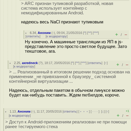
> ARC признан тупиковой разработкой, новая
система использует контейнер с
немодифицированным Android.
надеюсь весь NaCl признают тупиковым
6.34
,
Аноним
(
-
), 09:04, 21/05/2016 [
^
] [
^^
] [
^^^
]
+
–
/
[
ответить
]
[
к модератору
]
Ну конечно. А машинные трансляции из ЯП в js-
представление это просто светлое будущее. Зато
текштовое, ага.
2.25
,
axredneck
(
?
), 18:17, 20/05/2016 [
^
] [
^^
] [
^^^
] [
ответить
]
[
↑
]
+
–
/
[
к модератору
]
> ... Реализованный в итоговом решении подход основан на
применении _не привязанной к браузеру_ системной
контейнерной виртуализации ...
Надеюсь, отдельным пакетом в обычном линуксе можно
будет как-нибудь поставить. Ждем пкгбилдов, короче.
+1
1.13
,
Аноним
(
-
), 11:17, 20/05/2016 [
ответить
] [
﹢﹢﹢
] [
· · ·
]
[
↓
] [
↑
]
+
–
[
к модератору
]
/
> Доступ к Android-приложениям реализован не при помощи
ранее тестируемого стека