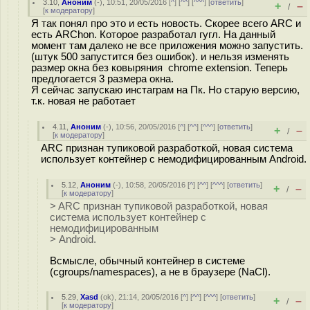
3.10
,
Аноним
(
-
), 10:51, 20/05/2016 [
^
] [
^^
] [
^^^
] [
ответить
]
+
–
/
[
к модератору
]
Я так понял про это и есть новость. Скорее всего ARC и
есть ARChon. Которое разработал гугл. На данный
момент там далеко не все приложения можно запустить.
(штук 500 запустится без ошибок). и нельзя изменять
размер окна без ковыряния chrome extension. Теперь
предлогается 3 размера окна.
Я сейчас запускаю инстаграм на Пк. Но старую версию,
т.к. новая не работает
4.11
,
Аноним
(
-
), 10:56, 20/05/2016 [
^
] [
^^
] [
^^^
] [
ответить
]
+
–
/
[
к модератору
]
ARC признан тупиковой разработкой, новая система
использует контейнер с немодифицированным Android.
5.12
,
Аноним
(
-
), 10:58, 20/05/2016 [
^
] [
^^
] [
^^^
] [
ответить
]
+
–
/
[
к модератору
]
> ARC признан тупиковой разработкой, новая
система использует контейнер с
немодифицированным
> Android.
Всмысле, обычный контейнер в системе
(cgroups/namespaces), а не в браузере (NaCl).
5.29
,
Xasd
(
ok
), 21:14, 20/05/2016 [
^
] [
^^
] [
^^^
] [
ответить
]
+
–
/
[
к модератору
]