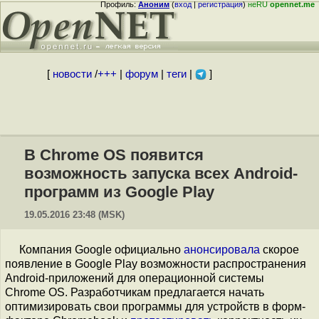
Профиль:
Аноним
(
вход
|
регистрация
)
неRU
opennet.me
[
новости
/
+++
|
форум
|
теги
|
]
В Chrome OS появится
возможность запуска всех Android-
программ из Google Play
19.05.2016 23:48 (MSK)
Компания Google официально
анонсировала
скорое
появление в Google Play возможности распространения
Android-приложений для операционной системы
Chrome OS. Разработчикам предлагается начать
оптимизировать свои программы для устройств в форм-