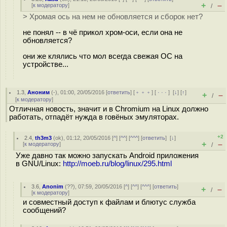
+
–
[
к модератору
]
/
> Хромая ось на нем не обновляется и сборок нет?
не понял -- в чё прикол хром-оси, если она не
обновляется?
они же клялись что мол всегда свежая ОС на
устройстве...
1.3
,
Аноним
(
-
), 01:00, 20/05/2016 [
ответить
] [
﹢﹢﹢
] [
· · ·
]
[
↓
] [
↑
]
+
–
/
[
к модератору
]
Отличная новость, значит и в Chromium на Linux должно
работать, отпадёт нужда в говёных эмуляторах.
+2
2.4
,
th3m3
(
ok
), 01:12, 20/05/2016 [
^
] [
^^
] [
^^^
] [
ответить
]
[
↓
]
+
–
[
к модератору
]
/
Уже давно так можно запускать Android приложения
в GNU/Linux:
http://moeb.ru/blog/linux/295.html
3.6
,
Anonim
(
??
), 07:59, 20/05/2016 [
^
] [
^^
] [
^^^
] [
ответить
]
+
–
/
[
к модератору
]
и совместный доступ к файлам и блютус служба
сообщений?