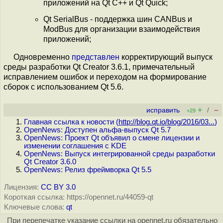
приложений на Qt C++ и Qt Quick;
Qt SerialBus - поддержка шин CANBus и
ModBus для организации взаимодействия
приложений;
Одновременно
представлен
корректирующий выпуск
среды разработки Qt Creator 3.6.1, примечательный
исправлением ошибок и переходом на формирование
сборок с использованием Qt 5.6.
+
–
исправить
/
+29
Главная ссылка к новости (
http://blog.qt.io/blog/2016/03...
)
OpenNews: Доступен альфа-выпуск Qt 5.7
OpenNews: Проект Qt объявил о смене лицензии и
изменении соглашения с KDE
OpenNews: Выпуск интегрированной среды разработки
Qt Creator 3.6.0
OpenNews: Релиз фреймворка Qt 5.5
Лицензия:
CC BY 3.0
Короткая ссылка: https://opennet.ru/44059-qt
Ключевые слова:
qt
При перепечатке указание ссылки на opennet.ru обязательно