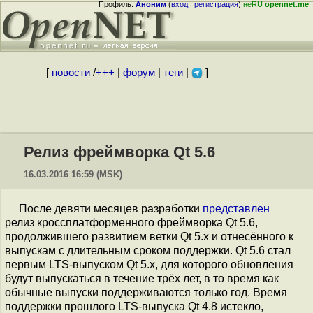
Профиль:
Аноним
(
вход
|
регистрация
)
неRU
opennet.me
[
новости
/
+++
|
форум
|
теги
|
]
Релиз фреймворка Qt 5.6
16.03.2016 16:59 (MSK)
После девяти месяцев разработки
представлен
релиз кроссплатформенного фреймворка Qt 5.6,
продолжившего развитием ветки Qt 5.x и отнесённого к
выпускам с длительным сроком поддержки. Qt 5.6 стал
первым LTS-выпуском Qt 5.x, для которого обновления
будут выпускаться в течение трёх лет, в то время как
обычные выпуски поддерживаются только год. Время
поддержки прошлого LTS-выпуска Qt 4.8 истекло,