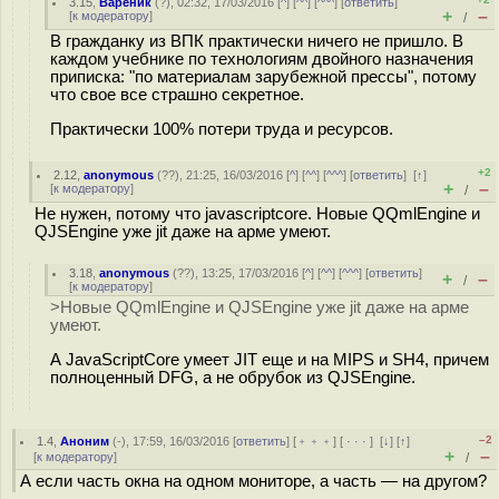
3.15
,
Вареник
(
?
), 02:32, 17/03/2016 [
^
] [
^^
] [
^^^
] [
ответить
]
+
–
[
к модератору
]
/
В гражданку из ВПК практически ничего не пришло. В
каждом учебнике по технологиям двойного назначения
приписка: "по материалам зарубежной прессы", потому
что свое все страшно секретное.
Практически 100% потери труда и ресурсов.
+2
2.12
,
anonymous
(
??
), 21:25, 16/03/2016 [
^
] [
^^
] [
^^^
] [
ответить
]
[
↑
]
+
–
[
к модератору
]
/
Не нужен, потому что javascriptcore. Новые QQmlEngine и
QJSEngine уже jit даже на арме умеют.
3.18
,
anonymous
(
??
), 13:25, 17/03/2016 [
^
] [
^^
] [
^^^
] [
ответить
]
+
–
/
[
к модератору
]
>Новые QQmlEngine и QJSEngine уже jit даже на арме
умеют.
А JavaScriptCore умеет JIT еще и на MIPS и SH4, причем
полноценный DFG, а не обрубок из QJSEngine.
–2
1.4
,
Аноним
(
-
), 17:59, 16/03/2016 [
ответить
] [
﹢﹢﹢
] [
· · ·
]
[
↓
] [
↑
]
+
–
[
к модератору
]
/
А если часть окна на одном мониторе, а часть — на другом?