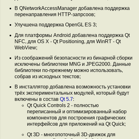
В QNetworkAccessManager добавлена поддержка
перенаправления HTTP-запрсоов;
Улучшена поддержка OpenGL ES 3;
Для платформы Android добавлена поддержка Qt
NFC, для OS X - Qt Positioning, для WinRT - Qt
WebView;
Из соображений безопасности из бинарной сборки
исключены библиотеки MNG и JPEG2000. Данные
библиотеки по-прежнему можно использовать,
собрав из исходных текстов;
В инсталлятор добавлена возможность установки
трёх экспериментальных модулей, который будут
включены в состав
Qt 5.7
:
Qt Quick Controls 2 - полностью
переписанный и оптимизированный набор
компонентов для построения графических
интерфейсов для приложений на Qt Quick;
Qt 3D - многопоточный 3D-движок для