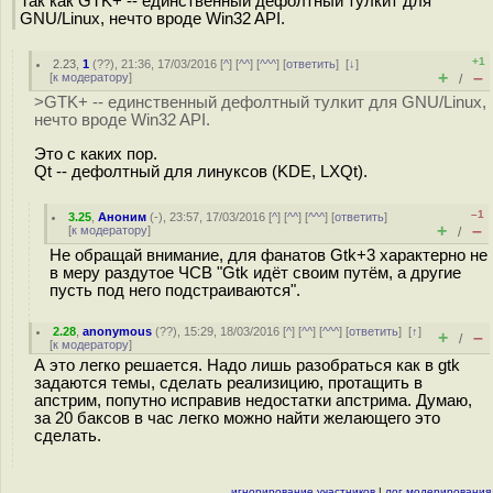
Так как GTK+ -- единственный дефолтный тулкит для
GNU/Linux, нечто вроде Win32 API.
+1
2.23
,
1
(
??
), 21:36, 17/03/2016 [
^
] [
^^
] [
^^^
] [
ответить
]
[
↓
]
+
–
[
к модератору
]
/
>GTK+ -- единственный дефолтный тулкит для GNU/Linux,
нечто вроде Win32 API.
Это с каких пор.
Qt -- дефолтный для линуксов (KDE, LXQt).
–1
3.25
,
Аноним
(
-
), 23:57, 17/03/2016 [
^
] [
^^
] [
^^^
] [
ответить
]
+
–
[
к модератору
]
/
Не обращай внимание, для фанатов Gtk+3 характерно не
в меру раздутое ЧСВ "Gtk идёт своим путём, а другие
пусть под него подстраиваются".
2.28
,
anonymous
(
??
), 15:29, 18/03/2016 [
^
] [
^^
] [
^^^
] [
ответить
]
[
↑
]
+
–
/
[
к модератору
]
А это легко решается. Надо лишь разобраться как в gtk
задаются темы, сделать реализицию, протащить в
апстрим, попутно исправив недостатки апстрима. Думаю,
за 20 баксов в час легко можно найти желающего это
сделать.
игнорирование участников
|
лог модерирования