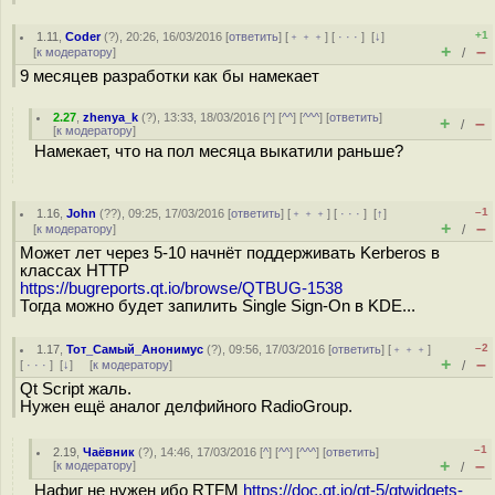
+1
1.11
,
Coder
(
?
), 20:26, 16/03/2016 [
ответить
] [
﹢﹢﹢
] [
· · ·
]
[
↓
]
+
–
[
к модератору
]
/
9 месяцев разработки как бы намекает
2.27
,
zhenya_k
(
?
), 13:33, 18/03/2016 [
^
] [
^^
] [
^^^
] [
ответить
]
+
–
/
[
к модератору
]
Намекает, что на пол месяца выкатили раньше?
–1
1.16
,
John
(
??
), 09:25, 17/03/2016 [
ответить
] [
﹢﹢﹢
] [
· · ·
]
[
↑
]
+
–
[
к модератору
]
/
Может лет через 5-10 начнёт поддерживать Kerberos в
классах HTTP
https://bugreports.qt.io/browse/QTBUG-1538
Тогда можно будет запилить Single Sign-On в KDE...
–2
1.17
,
Тот_Самый_Анонимус
(
?
), 09:56, 17/03/2016 [
ответить
] [
﹢﹢﹢
]
+
–
[
· · ·
]
[
↓
] [
к модератору
]
/
Qt Script жаль.
Нужен ещё аналог делфийного RadioGroup.
–1
2.19
,
Чаёвник
(
?
), 14:46, 17/03/2016 [
^
] [
^^
] [
^^^
] [
ответить
]
+
–
[
к модератору
]
/
Нафиг не нужен ибо RTFM
https://doc.qt.io/qt-5/qtwidgets-