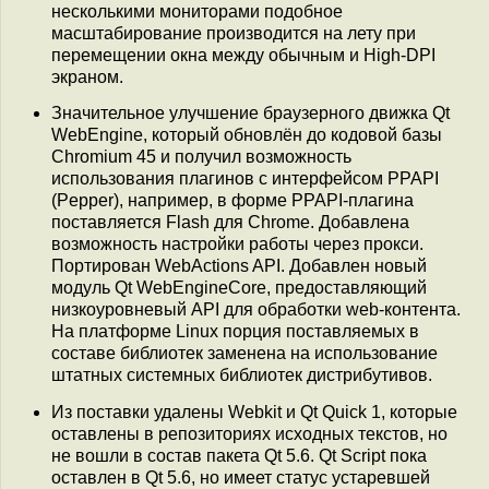
несколькими мониторами подобное
масштабирование производится на лету при
перемещении окна между обычным и High-DPI
экраном.
Значительное улучшение браузерного движка Qt
WebEngine, который обновлён до кодовой базы
Chromium 45 и получил возможность
использования плагинов с интерфейсом PPAPI
(Pepper), например, в форме PPAPI-плагина
поставляется Flash для Chrome. Добавлена
возможность настройки работы через прокси.
Портирован WebActions API. Добавлен новый
модуль Qt WebEngineCore, предоставляющий
низкоуровневый API для обработки web-контента.
На платформе Linux порция поставляемых в
составе библиотек заменена на использование
штатных системных библиотек дистрибутивов.
Из поставки удалены Webkit и Qt Quick 1, которые
оставлены в репозиториях исходных текстов, но
не вошли в состав пакета Qt 5.6. Qt Script пока
оставлен в Qt 5.6, но имеет статус устаревшей