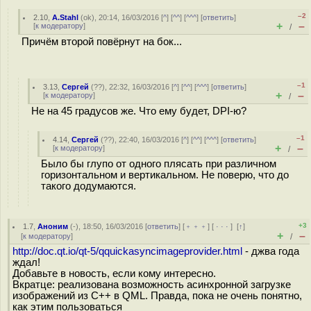
–2
2.10
,
A.Stahl
(
ok
), 20:14, 16/03/2016 [
^
] [
^^
] [
^^^
] [
ответить
]
+
–
[
к модератору
]
/
Причём второй повёрнут на бок...
–1
3.13
,
Сергей
(
??
), 22:32, 16/03/2016 [
^
] [
^^
] [
^^^
] [
ответить
]
+
–
[
к модератору
]
/
Не на 45 градусов же. Что ему будет, DPI-ю?
–1
4.14
,
Сергей
(
??
), 22:40, 16/03/2016 [
^
] [
^^
] [
^^^
] [
ответить
]
+
–
[
к модератору
]
/
Было бы глупо от одного плясать при различном
горизонтальном и вертикальном. Не поверю, что до
такого додумаются.
+3
1.7
,
Аноним
(
-
), 18:50, 16/03/2016 [
ответить
] [
﹢﹢﹢
] [
· · ·
]
[
↑
]
+
–
[
к модератору
]
/
http://doc.qt.io/qt-5/qquickasyncimageprovider.html
- джва года
ждал!
Добавьте в новость, если кому интересно.
Вкратце: реализована возможность асинхронной загрузке
изображений из C++ в QML. Правда, пока не очень понятно,
как этим пользоваться