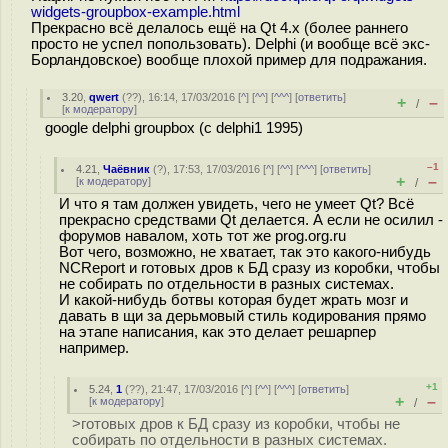
widgets-groupbox-example.html
Прекрасно всё делалось ещё на Qt 4.x (более раннего
просто не успел попользовать). Delphi (и вообще всё экс-
Борландовское) вообще плохой пример для подражания.
3.20
,
qwert
(
??
), 16:14, 17/03/2016 [
^
] [
^^
] [
^^^
] [
ответить
]
+
–
/
[
к модератору
]
google delphi groupbox (с delphi1 1995)
–1
4.21
,
Чаёвник
(
?
), 17:53, 17/03/2016 [
^
] [
^^
] [
^^^
] [
ответить
]
+
–
[
к модератору
]
/
И что я там должен увидеть, чего не умеет Qt? Всё
прекрасно средствами Qt делается. А если не осилил -
форумов навалом, хоть тот же prog.org.ru
Вот чего, возможно, не хватает, так это какого-нибудь
NCReport и готовых дров к БД сразу из коробки, чтобы
не собирать по отдельности в разных системах.
И какой-нибудь ботвы которая будет жрать мозг и
давать в щи за дерьмовый стиль кодирования прямо
на этапе написания, как это делает решарпер
например.
+1
5.24
,
1
(
??
), 21:47, 17/03/2016 [
^
] [
^^
] [
^^^
] [
ответить
]
+
–
[
к модератору
]
/
>готовых дров к БД сразу из коробки, чтобы не
собирать по отдельности в разных системах.