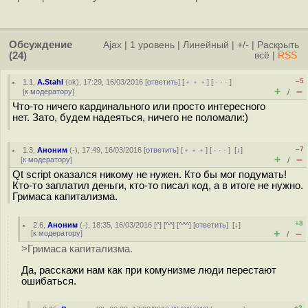
Обсуждение
Ajax
|
1 уровень
|
Линейный
|
+/-
|
Раскрыть
(24)
всё
|
RSS
–5
1.1
,
A.Stahl
(
ok
), 17:29, 16/03/2016 [
ответить
] [
﹢﹢﹢
] [
· · ·
]
+
–
[
к модератору
]
/
Что-то ничего кардинального или просто интересного
нет. Зато, будем надеяться, ничего не поломали:)
–7
1.3
,
Аноним
(
-
), 17:49, 16/03/2016 [
ответить
] [
﹢﹢﹢
] [
· · ·
]
[
↓
]
+
–
[
к модератору
]
/
Qt script оказался никому не нужен. Кто бы мог подумать!
Кто-то заплатил деньги, кто-то писал код, а в итоге не нужно.
Гримаса капитализма.
+8
2.6
,
Аноним
(
-
), 18:35, 16/03/2016 [
^
] [
^^
] [
^^^
] [
ответить
]
[
↓
]
+
–
[
к модератору
]
/
>Гримаса капитализма.
Да, расскажи нам как при комунизме люди перестают
ошибаться.
+2