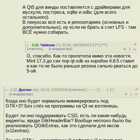
А Qt5 для винды поставляется с драйверами для
мускуля, постгреса, sqlite и odbc (для всего
остального).
В линуксах всё есть в репозитариях (основных и
дополнительных), ну если не брать в счет LFS - там
ВСЁ нужно собирать.
–1
6.26
,
Чаёвник
(
?
), 01:40, 18/03/2016 [
^
] [
^^
] [
^^^
]
+
–
[
ответить
]
[
к модератору
]
/
О, спасибо. Как-то пролетела мимо эта новостя.
Mint 17.3 до сих пор qt-sdk из коробки 4.8.5 ставит
и как-то не было раньше резона сильно рваться до
5-ой.
–7
1.22
,
Дуплик
(
ok
), 20:19, 17/03/2016 [
ответить
] [
﹢﹢﹢
] [
· · ·
]
[
↑
]
+
–
[
к модератору
]
/
Когда оно будет нормально мимикрировать под
GTK+3? Без слёз на программы на Qt не взглянешь.
Будет ли оно поддерживать CSD, есть ли какие-нибудь
виджеты, вроде GtkHeaderBar? Вообще неплохо было бы
реализовать QGtkExtras, как это сделали для иксов
(x11extras).