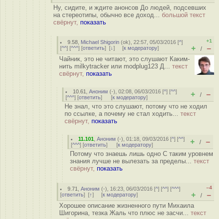
Ну, сидите, и ждите анонсов До людей, подсевших
на стереотипы, обычно все доход...
большой текст
свёрнут,
показать
+1
9.58
,
Michael Shigorin
(
ok
), 22:57, 05/03/2016 [
^
]
+
–
[
^^
] [
^^^
] [
ответить
]
[
↓
] [
к модератору
]
/
Чайник, это не читают, это слушают Каким-
нить milkytracker или modplug123 Д...
текст
свёрнут,
показать
10.61
,
Аноним
(
-
), 02:08, 06/03/2016 [
^
] [
^^
]
+
–
/
[
^^^
] [
ответить
]
[
к модератору
]
Не знал, что это слушают, потому что не ходил
по ссылке, а почему не стал ходить...
текст
свёрнут,
показать
11.101
,
Аноним
(
-
), 01:18, 09/03/2016 [
^
] [
^^
]
+
–
/
[
^^^
] [
ответить
]
[
к модератору
]
Потому что знаешь лишь одно С таким уровнем
знания лучше не вылезать за пределы...
текст
свёрнут,
показать
–4
9.71
,
Аноним
(
-
), 16:23, 06/03/2016 [
^
] [
^^
] [
^^^
]
+
–
[
ответить
]
[
↑
] [
к модератору
]
/
Хорошее описание жизненного пути Михаила
Шигорина, тезка Жаль что плюс не засчи...
текст