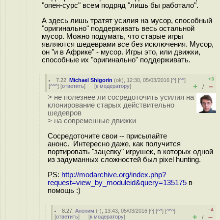
"опен-сурс" всем подряд "лишь бы работало".
А здесь лишь тратят усилия на мусор, способный
"оригинально" поддерживать весь остальной
мусор. Можно подумать, что старые игры
являются шедеврами все без исключения. Мусор,
он "и в Африке" - мусор. Игры это, или движки,
способные их "оригинально" поддерживать.
+3
7.22
,
Michael Shigorin
(
ok
), 12:30, 05/03/2016 [
^
] [
^^
]
+
–
[
^^^
] [
ответить
]
[
к модератору
]
/
> не полезнее ли сосредоточить усилия на
клонирование старых действительно
шедевров
> на современные движки
Сосредоточите свои -- присылайте
анонс. Интересно даже, как получится
портировать "зацепку" игрушек, в которых одной
из задуманных сложностей был pixel hunting.
PS:
http://modarchive.org/index.php?
request=view_by_moduleid&query=135175
в
помощь :)
–4
8.27
,
Аноним
(
-
), 13:43, 05/03/2016 [
^
] [
^^
] [
^^^
]
+
–
[
ответить
]
[
к модератору
]
/