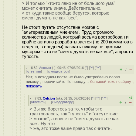
> И только "кто-то явно не от большого ума"
может считать иначе. Действительно,
> от куда такие вообще берутся, которые
смеют думать не как "все".
Не стоит путать отсутствие мозгов с
"альтернативным мнением". Труд огромного
количества людей, который весьма востребован и
крайне активно разрабатывается (по 200 коммитов в
неделю, в среднем) назвать никому не нужным
мусором - это не "сметь думать не как все", а просто
тупость.
6.82
,
Аноним
(
-
), 00:43, 07/03/2016 [
^
] [
^^
] [
^^^
]
+
–
/
[
ответить
]
[
к модератору
]
Нет, в исходном посте не было употреблено слово
никому , перечитайте По поводу...
большой текст свёрнут,
показать
+2
7.83
,
Celcion
(
ok
), 01:35, 07/03/2016 [
^
] [
^^
] [
^^^
]
+
–
[
ответить
]
[
к модератору
]
/
> Вы же боретесь за то, чтобы это
трактовалось, как "тупость" и "отсутствие
> мозгов", а вовсе не "сметь думать не как
все". Ну что
> же, это тоже ваше право так считать.