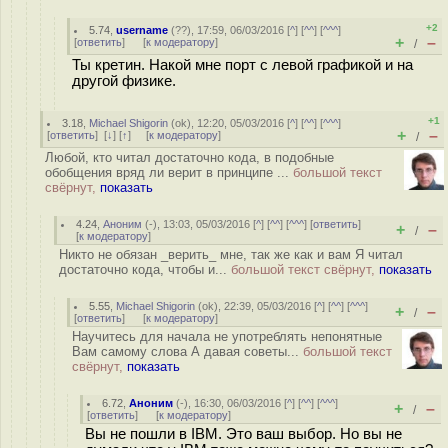
+2
5.74
,
username
(
??
), 17:59, 06/03/2016 [
^
] [
^^
] [
^^^
]
+
–
[
ответить
]
[
к модератору
]
/
Ты кретин. Накой мне порт с левой графикой и на
другой физике.
+1
3.18
,
Michael Shigorin
(
ok
), 12:20, 05/03/2016 [
^
] [
^^
] [
^^^
]
+
–
[
ответить
]
[
↓
] [
↑
] [
к модератору
]
/
Любой, кто читал достаточно кода, в подобные
обобщения вряд ли верит в принципе ...
большой текст
свёрнут,
показать
4.24
,
Аноним
(
-
), 13:03, 05/03/2016 [
^
] [
^^
] [
^^^
] [
ответить
]
+
–
/
[
к модератору
]
Никто не обязан _верить_ мне, так же как и вам Я читал
достаточно кода, чтобы и...
большой текст свёрнут,
показать
5.55
,
Michael Shigorin
(
ok
), 22:39, 05/03/2016 [
^
] [
^^
] [
^^^
]
+
–
/
[
ответить
]
[
к модератору
]
Научитесь для начала не употреблять непонятные
Вам самому слова А давая советы...
большой текст
свёрнут,
показать
6.72
,
Аноним
(
-
), 16:30, 06/03/2016 [
^
] [
^^
] [
^^^
]
+
–
/
[
ответить
]
[
к модератору
]
Вы не пошли в IBM. Это ваш выбор. Но вы не