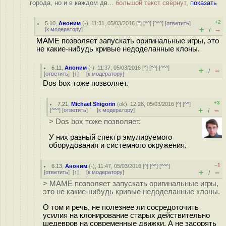
города, но и в каждом дв...
большой текст свёрнут,
показать
+2
5.10
,
Аноним
(
-
), 11:31, 05/03/2016 [
^
] [
^^
] [
^^^
] [
ответить
]
+
–
[
к модератору
]
/
MAME позволяет запускать оригинальные игры, это
не какие-нибудь кривые недоделанные клоны.
6.11
,
Аноним
(
-
), 11:37, 05/03/2016 [
^
] [
^^
] [
^^^
]
+
–
/
[
ответить
]
[
↓
] [
к модератору
]
Dos box тоже позволяет.
+3
7.21
,
Michael Shigorin
(
ok
), 12:28, 05/03/2016 [
^
] [
^^
]
+
–
[
^^^
] [
ответить
]
[
к модератору
]
/
> Dos box тоже позволяет.
У них разный спектр эмулируемого
оборудования и системного окружения.
–1
6.13
,
Аноним
(
-
), 11:47, 05/03/2016 [
^
] [
^^
] [
^^^
]
+
–
[
ответить
]
[
↑
] [
к модератору
]
/
> MAME позволяет запускать оригинальные игры,
это не какие-нибудь кривые недоделанные клоны.
О том и речь, не полезнее ли сосредоточить
усилия на клонирование старых действительно
шедевров на современные движки. А не засорять