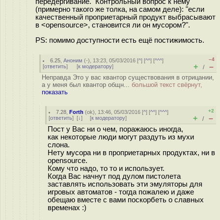
передёргивание. Контрольный вопрос к нему
(примерно такого же толка, на самом деле): "если
качественный проприетарный продукт выбрасывают
в <opensource>, становится ли он мусором?".
PS: помимо доступности есть ещё постижимость.
–4
6.25
,
Аноним
(
-
), 13:23, 05/03/2016 [
^
] [
^^
] [
^^^
]
+
–
[
ответить
]
[
к модератору
]
/
Неправда Это у вас квантор существования в отрицании,
а у меня был квантор общн...
большой текст свёрнут,
показать
+2
7.28
,
Forth
(
ok
), 13:46, 05/03/2016 [
^
] [
^^
] [
^^^
]
+
–
[
ответить
]
[
↓
] [
к модератору
]
/
Пост у Вас ни о чем, поражаюсь иногда,
как некоторые люди могут раздуть из мухи
слона.
Нету мусора ни в проприетарных продуктах, ни в
opensource.
Кому что надо, то то и использует.
Когда Вас начнут под дулом пистолета
заставлять использовать эти эмуляторы для
игровых автоматов - тогда пожалею и даже
обещаю вместе с вами поскорбеть о славных
временах :)