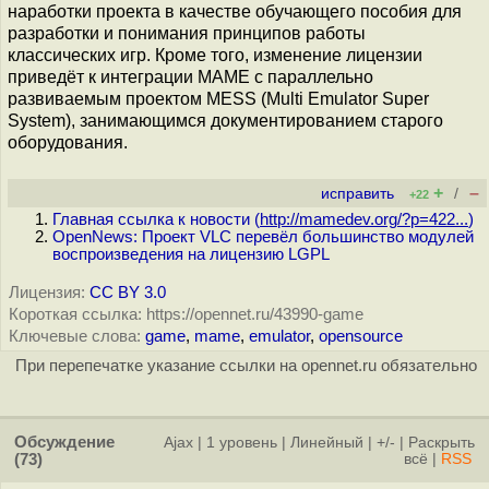
наработки проекта в качестве обучающего пособия для
разработки и понимания принципов работы
классических игр. Кроме того, изменение лицензии
приведёт к интеграции MAME с параллельно
развиваемым проектом MESS (Multi Emulator Super
System), занимающимся документированием старого
оборудования.
+
–
исправить
/
+22
Главная ссылка к новости (
http://mamedev.org/?p=422...
)
OpenNews: Проект VLC перевёл большинство модулей
воспроизведения на лицензию LGPL
Лицензия:
CC BY 3.0
Короткая ссылка: https://opennet.ru/43990-game
Ключевые слова:
game
,
mame
,
emulator
,
opensource
При перепечатке указание ссылки на opennet.ru обязательно
Обсуждение
Ajax
|
1 уровень
|
Линейный
|
+/-
|
Раскрыть
(73)
всё
|
RSS