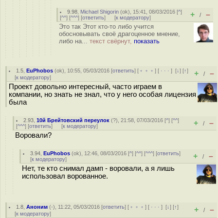
9.98
,
Michael Shigorin
(
ok
), 15:41, 08/03/2016 [
^
]
+
–
/
[
^^
] [
^^^
] [
ответить
]
[
к модератору
]
Это так Этот кто-то либо учится
обосновывать своё драгоценное мнение,
либо на...
текст свёрнут,
показать
1.5
,
EuPhobos
(
ok
), 10:55, 05/03/2016 [
ответить
] [
﹢﹢﹢
] [
· · ·
]
[
↓
] [
↑
]
+
–
/
[
к модератору
]
Проект довольно интересный, часто играем в
компании, но знать не знал, что у него особая лицензия
была
2.93
,
10й Брейтовский переулок
(
?
), 21:58, 07/03/2016 [
^
] [
^^
]
+
–
/
[
^^^
] [
ответить
]
[
к модератору
]
Воровали?
3.94
,
EuPhobos
(
ok
), 12:46, 08/03/2016 [
^
] [
^^
] [
^^^
] [
ответить
]
+
–
/
[
к модератору
]
Нет, те кто снимал дамп - воровали, а я лишь
использовал ворованное.
1.8
,
Аноним
(
-
), 11:22, 05/03/2016 [
ответить
] [
﹢﹢﹢
] [
· · ·
]
[
↓
] [
↑
]
+
–
/
[
к модератору
]