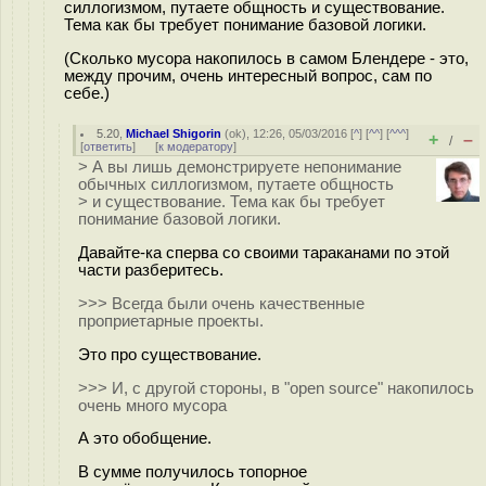
силлогизмом, путаете общность и существование.
Тема как бы требует понимание базовой логики.
(Сколько мусора накопилось в самом Блендере - это,
между прочим, очень интересный вопрос, сам по
себе.)
5.20
,
Michael Shigorin
(
ok
), 12:26, 05/03/2016 [
^
] [
^^
] [
^^^
]
+
–
/
[
ответить
]
[
к модератору
]
> А вы лишь демонстрируете непонимание
обычных силлогизмом, путаете общность
> и существование. Тема как бы требует
понимание базовой логики.
Давайте-ка сперва со своими тараканами по этой
части разберитесь.
>>> Всегда были очень качественные
проприетарные проекты.
Это про существование.
>>> И, с другой стороны, в "open source" накопилось
очень много мусора
А это обобщение.
В сумме получилось топорное