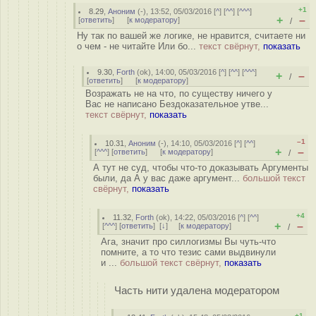
+1
8.29
,
Аноним
(
-
), 13:52, 05/03/2016 [
^
] [
^^
] [
^^^
]
+
–
[
ответить
]
[
к модератору
]
/
Ну так по вашей же логике, не нравится, считаете ни
о чем - не читайте Или бо...
текст свёрнут,
показать
9.30
,
Forth
(
ok
), 14:00, 05/03/2016 [
^
] [
^^
] [
^^^
]
+
–
/
[
ответить
]
[
к модератору
]
Возражать не на что, по существу ничего у
Вас не написано Бездоказательное утве...
текст свёрнут,
показать
–1
10.31
,
Аноним
(
-
), 14:10, 05/03/2016 [
^
] [
^^
]
+
–
[
^^^
] [
ответить
]
[
к модератору
]
/
А тут не суд, чтобы что-то доказывать Аргументы
были, да А у вас даже аргумент...
большой текст
свёрнут,
показать
+4
11.32
,
Forth
(
ok
), 14:22, 05/03/2016 [
^
] [
^^
]
+
–
[
^^^
] [
ответить
]
[
↓
] [
к модератору
]
/
Ага, значит про силлогизмы Вы чуть-что
помните, а то что тезис сами выдвинули
и ...
большой текст свёрнут,
показать
Часть нити удалена модератором
+1