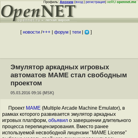
Профиль:
Аноним
(
вход
|
регистрация
)
неRU
opennet.me
[
новости
/
+++
|
форум
|
теги
|
]
Эмулятор аркадных игровых
автоматов MAME стал свободным
проектом
05.03.2016 09:16 (MSK)
Проект
MAME
(Multiple Arcade Machine Emulator), в
рамках которого развивается эмулятор аркадных
игровых платформ,
объявил
о завершении длительного
процесса перелицензирования. Вместо ранее
используемой несвободной лицензии "MAME License"