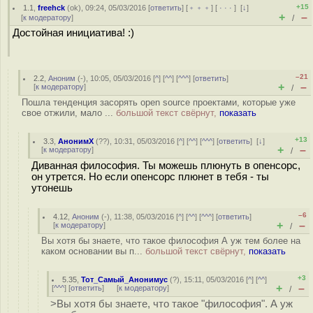
+15
1.1
,
freehck
(
ok
), 09:24, 05/03/2016 [
ответить
] [
﹢﹢﹢
] [
· · ·
]
[
↓
]
+
–
[
к модератору
]
/
Достойная инициатива! :)
–21
2.2
,
Аноним
(
-
), 10:05, 05/03/2016 [
^
] [
^^
] [
^^^
] [
ответить
]
+
–
[
к модератору
]
/
Пошла тенденция засорять open source проектами, которые уже
свое отжили, мало ...
большой текст свёрнут,
показать
+13
3.3
,
АнонимХ
(
??
), 10:31, 05/03/2016 [
^
] [
^^
] [
^^^
] [
ответить
]
[
↓
]
+
–
[
к модератору
]
/
Диванная философия. Ты можешь плюнуть в опенсорс,
он утрется. Но если опенсорс плюнет в тебя - ты
утонешь
–6
4.12
,
Аноним
(
-
), 11:38, 05/03/2016 [
^
] [
^^
] [
^^^
] [
ответить
]
+
–
[
к модератору
]
/
Вы хотя бы знаете, что такое философия А уж тем более на
каком основании вы п...
большой текст свёрнут,
показать
+3
5.35
,
Тот_Самый_Анонимус
(
?
), 15:11, 05/03/2016 [
^
] [
^^
]
+
–
[
^^^
] [
ответить
]
[
к модератору
]
/
>Вы хотя бы знаете, что такое "философия". А уж