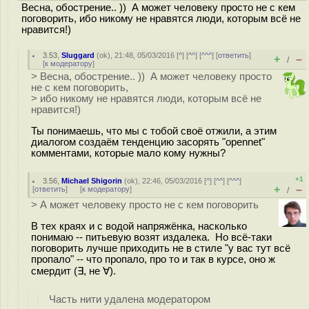
Весна, обострение.. )) А может человеку просто не с кем
поговорить, ибо никому не нравятся люди, которым всё не
нравится!)
3.53
,
Sluggard
(
ok
), 21:48, 05/03/2016 [
^
] [
^^
] [
^^^
] [
ответить
]
+
–
/
[
к модератору
]
> Весна, обострение.. )) А может человеку просто
не с кем поговорить,
> ибо никому не нравятся люди, которым всё не
нравится!)
Ты понимаешь, что мы с тобой своё отжили, а этим
диалогом создаём тенденцию засорять "opennet"
комментами, которые мало кому нужны?
+1
3.56
,
Michael Shigorin
(
ok
), 22:46, 05/03/2016 [
^
] [
^^
] [
^^^
]
+
–
[
ответить
]
[
к модератору
]
/
> А может человеку просто не с кем поговорить
В тех краях и с водой напряжёнка, насколько
понимаю -- питьевую возят издалека. Но всё-таки
поговорить лучше приходить не в стиле "у вас тут всё
пропало" -- что пропало, про то и так в курсе, оно ж
смердит (∃, не ∀).
Часть нити удалена модератором