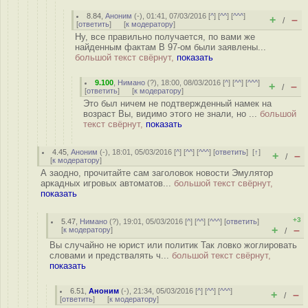
8.84
,
Аноним
(
-
), 01:41, 07/03/2016 [
^
] [
^^
] [
^^^
]
+
–
/
[
ответить
]
[
к модератору
]
Ну, все правильно получается, по вами же
найденным фактам В 97-ом были заявлены...
большой текст свёрнут,
показать
9.100
,
Нимано
(
?
), 18:00, 08/03/2016 [
^
] [
^^
] [
^^^
]
+
–
/
[
ответить
]
[
к модератору
]
Это был ничем не подтвержденный намек на
возраст Вы, видимо этого не знали, но ...
большой
текст свёрнут,
показать
4.45
,
Аноним
(
-
), 18:01, 05/03/2016 [
^
] [
^^
] [
^^^
] [
ответить
]
[
↑
]
+
–
/
[
к модератору
]
А заодно, прочитайте сам заголовок новости Эмулятор
аркадных игровых автоматов...
большой текст свёрнут,
показать
+3
5.47
,
Нимано
(
?
), 19:01, 05/03/2016 [
^
] [
^^
] [
^^^
] [
ответить
]
+
–
[
к модератору
]
/
Вы случайно не юрист или политик Так ловко жоглировать
словами и предствалять ч...
большой текст свёрнут,
показать
6.51
,
Аноним
(
-
), 21:34, 05/03/2016 [
^
] [
^^
] [
^^^
]
+
–
/
[
ответить
]
[
к модератору
]