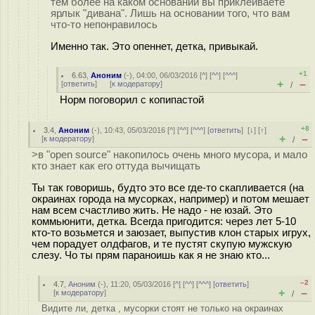
тем более на каком основании вы приклеиваете
ярлык "дивана". Лишь на основании того, что вам
что-то непонравилось
Именно так. Это опеннет, детка, привыкай.
+1
6.63
,
Аноним
(
-
), 04:00, 06/03/2016 [
^
] [
^^
] [
^^^
]
+
–
[
ответить
]
[
к модератору
]
/
Норм поговорил с копипастой
+8
3.4
,
Аноним
(
-
), 10:43, 05/03/2016 [
^
] [
^^
] [
^^^
] [
ответить
]
[
↓
] [
↑
]
+
–
[
к модератору
]
/
>в "open source" накопилось очень много мусора, и мало
кто знает как его оттуда вычищать
Ты так говоришь, будто это все где-то скапливается (на
окраинах города на мусорках, например) и потом мешает
нам всем счастливо жить. Не надо - не юзай. Это
коммьюнити, детка. Всегда пригодится: через лет 5-10
кто-то возьмется и заюзает, выпустив клон старых игрух,
чем порадует олдфагов, и те пустят скупую мужскую
слезу. Чо ты прям параноишь как я не знаю кто...
–2
4.7
,
Аноним
(
-
), 11:20, 05/03/2016 [
^
] [
^^
] [
^^^
] [
ответить
]
+
–
[
к модератору
]
/
Видите ли, детка , мусорки стоят не только на окраинах