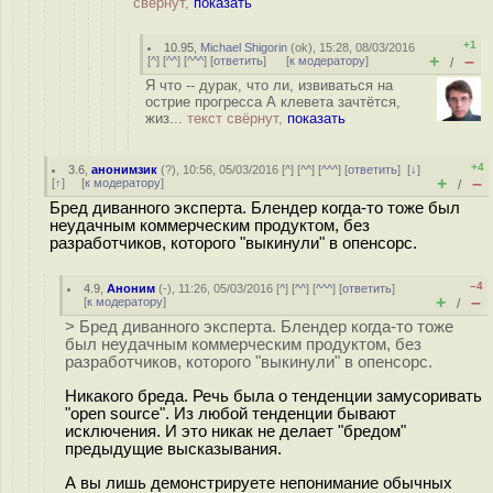
свёрнут,
показать
+1
10.95
,
Michael Shigorin
(
ok
), 15:28, 08/03/2016
+
–
[
^
] [
^^
] [
^^^
] [
ответить
]
[
к модератору
]
/
Я что -- дурак, что ли, извиваться на
острие прогресса А клевета зачтётся,
жиз...
текст свёрнут,
показать
+4
3.6
,
анонимзик
(
?
), 10:56, 05/03/2016 [
^
] [
^^
] [
^^^
] [
ответить
]
[
↓
]
+
–
[
↑
] [
к модератору
]
/
Бред диванного эксперта. Блендер когда-то тоже был
неудачным коммерческим продуктом, без
разработчиков, которого "выкинули" в опенсорс.
–4
4.9
,
Аноним
(
-
), 11:26, 05/03/2016 [
^
] [
^^
] [
^^^
] [
ответить
]
+
–
[
к модератору
]
/
> Бред диванного эксперта. Блендер когда-то тоже
был неудачным коммерческим продуктом, без
разработчиков, которого "выкинули" в опенсорс.
Никакого бреда. Речь была о тенденции замусоривать
"open source". Из любой тенденции бывают
исключения. И это никак не делает "бредом"
предыдущие высказывания.
А вы лишь демонстрируете непонимание обычных