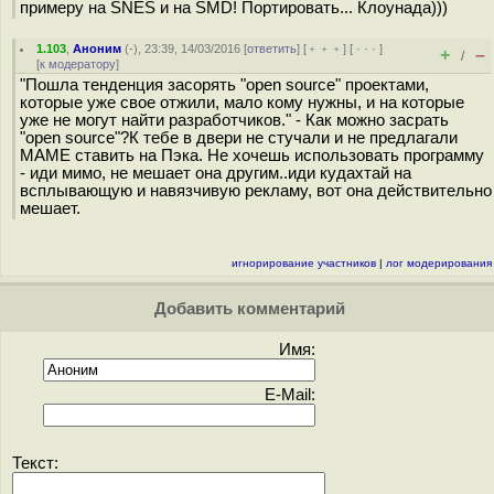
примеру на SNES и на SMD! Портировать... Клоунада)))
1.103
,
Аноним
(
-
), 23:39, 14/03/2016 [
ответить
] [
﹢﹢﹢
] [
· · ·
]
+
–
/
[
к модератору
]
"Пошла тенденция засорять "open source" проектами,
которые уже свое отжили, мало кому нужны, и на которые
уже не могут найти разработчиков." - Как можно засрать
"open source"?К тебе в двери не стучали и не предлагали
MAME ставить на Пэка. Не хочешь использовать программу
- иди мимо, не мешает она другим..иди кудахтай на
всплывающую и навязчивую рекламу, вот она действительно
мешает.
игнорирование участников
|
лог модерирования
Добавить комментарий
Имя:
E-Mail:
Текст: