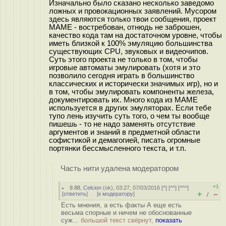
Изначально было сказано несколько заведомо
ложных и провокационных заявлений. Мусором
здесь являются только твои сообщения, проект
MAME - востребован, отнюдь не заброшен,
качество кода там на достаточном уровне, чтобы
иметь близкой к 100% эмуляцию большинства
существующих CPU, звуковых и видеочипов.
Суть этого проекта не только в том, чтобы
игровые автоматы эмулировать (хотя и это
позволило сегодня играть в большинство
классических и исторически значимых игр), но и
в том, чтобы эмулировать компоненты железа,
документировать их. Много кода из MAME
используется в других эмуляторах. Если тебе
тупо лень изучить суть того, о чем ты вообще
пишешь - то не надо заменять отсутствие
аргументов и знаний в предметной области
софистикой и демагогией, писать огромные
портянки бессмысленного текста, и т.п.
Часть нити удалена модератором
+1
9.88
,
Celcion
(
ok
), 03:27, 07/03/2016 [
^
] [
^^
] [
^^^
]
+
–
[
ответить
]
[
к модератору
]
/
Есть мнения, а есть факты А еще есть
весьма спорные и ничем не обоснованные
суж...
большой текст свёрнут,
показать