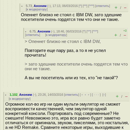
5.73
,
Аноним
(
-
), 17:13, 06/03/2016 [
^
] [
^^
] [
^^^
] [
ответить
]
+
–
/
[
к модератору
]
Опеннет близко не стоял с IBM DW, зато здешние
посетители очень гордятся тем что они не такие.
+2
6.75
,
Аноним
(
-
), 18:46, 06/03/2016 [
^
] [
^^
] [
^^^
]
+
–
[
ответить
]
[
к модератору
]
/
> Опеннет близко не стоял с IBM DW,
Повторите еще пару раз, а то я не успел
прочитать!
> зато здешние посетители очень гордятся тем что
они не такие.
А вы не посетитель или из тех, кто "не такой"?
1.102
,
Аноним
(
-
), 23:26, 14/03/2016 [
ответить
] [
﹢﹢﹢
] [
· · ·
]
[
↑
]
+
–
/
[
к модератору
]
Огромное кол-во игр ни один мульти-эмулятор не сможет
воспроизвести качественней, чем эмулятор одной
конкретной консоли. Портировать под современные? Не
смешите! Невозможно это, игра все равно будет заметно
отличаться от оригинала, звуком, пикселями, это ностальгия,
а не HD Remake. Сравните некоторые игры, выходившие к