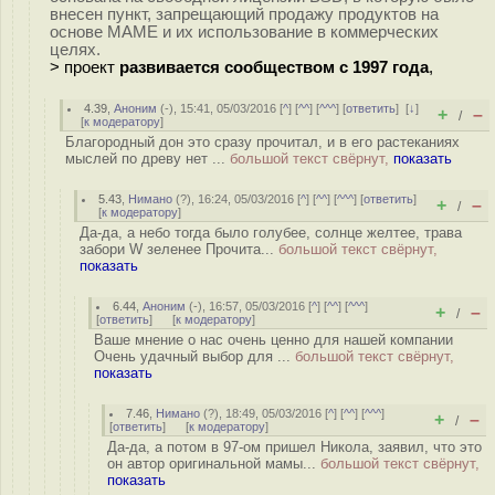
внесен пункт, запрещающий продажу продуктов на
основе MAME и их использование в коммерческих
целях.
> проект
развивается сообществом с 1997 года
,
4.39
,
Аноним
(
-
), 15:41, 05/03/2016 [
^
] [
^^
] [
^^^
] [
ответить
]
[
↓
]
+
–
/
[
к модератору
]
Благородный дон это сразу прочитал, и в его растеканиях
мыслей по древу нет ...
большой текст свёрнут,
показать
5.43
,
Нимано
(
?
), 16:24, 05/03/2016 [
^
] [
^^
] [
^^^
] [
ответить
]
+
–
/
[
к модератору
]
Да-да, а небо тогда было голубее, солнце желтее, трава
забори W зеленее Прочита...
большой текст свёрнут,
показать
6.44
,
Аноним
(
-
), 16:57, 05/03/2016 [
^
] [
^^
] [
^^^
]
+
–
/
[
ответить
]
[
к модератору
]
Ваше мнение о нас очень ценно для нашей компании
Очень удачный выбор для ...
большой текст свёрнут,
показать
7.46
,
Нимано
(
?
), 18:49, 05/03/2016 [
^
] [
^^
] [
^^^
]
+
–
/
[
ответить
]
[
к модератору
]
Да-да, а потом в 97-ом пришел Никола, заявил, что это
он автор оригинальной мамы...
большой текст свёрнут,
показать