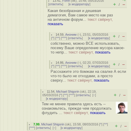
13.41
,
Forth
(
ok
), 15:48, 05/03/2016
+
–
[
ответить
]
[
к модератору
]
/
Какая безобразная и дешевая
демагогия, Вам самое место как раз
на античном форум...
текст свёрнут,
показать
14.59
,
Аноним
(
-
), 23:51, 05/03/2016
+
–
/
[
^
] [
^^
] [
^^^
] [
ответить
]
[
к модератору
]
собственно, можно ВСЕ использовать,
посему Ваше определение мусора какое-
то непр...
текст свёрнут,
показать
14.86
,
Аноним
(
-
), 02:20, 07/03/2016
+
–
/
[
^
] [
^^
] [
^^^
] [
ответить
]
[
к модератору
]
Расскажите это бомжам на свалке А если
что-то было не отходами, а просто
сверху...
текст свёрнут,
показать
11.54
,
Michael Shigorin
(
ok
), 22:19,
+
–
05/03/2016 [
^
] [
^^
] [
^^^
] [
ответить
]
[
↑
]
/
[
к модератору
]
Тем не менее правила здесь есть --
ознакомьтесь, прежде чем продолжать
флудить ...
текст свёрнут,
показать
7.99
,
Michael Shigorin
(
ok
), 15:58, 08/03/2016 [
^
] [
^^
]
+
–
/
[
^^^
] [
ответить
]
[
↑
] [
к модератору
]