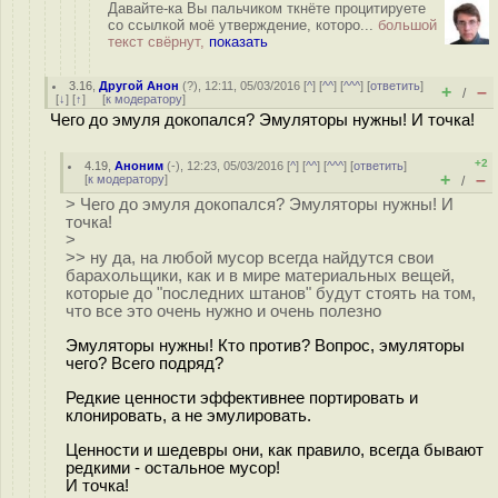
Давайте-ка Вы пальчиком ткнёте процитируете
со ссылкой моё утверждение, которо...
большой
текст свёрнут,
показать
3.16
,
Другой Анон
(
?
), 12:11, 05/03/2016 [
^
] [
^^
] [
^^^
] [
ответить
]
+
–
/
[
↓
] [
↑
] [
к модератору
]
Чего до эмуля докопался? Эмуляторы нужны! И точка!
+2
4.19
,
Аноним
(
-
), 12:23, 05/03/2016 [
^
] [
^^
] [
^^^
] [
ответить
]
+
–
[
к модератору
]
/
> Чего до эмуля докопался? Эмуляторы нужны! И
точка!
>
>> ну да, на любой мусор всегда найдутся свои
барахольщики, как и в мире материальных вещей,
которые до "последних штанов" будут стоять на том,
что все это очень нужно и очень полезно
Эмуляторы нужны! Кто против? Вопрос, эмуляторы
чего? Всего подряд?
Редкие ценности эффективнее портировать и
клонировать, а не эмулировать.
Ценности и шедевры они, как правило, всегда бывают
редкими - остальное мусор!
И точка!