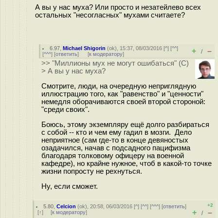
А вы у нас муха? Или просто и незатейлево всех
остальных "несогласных" мухами считаете?
6.97
,
Michael Shigorin
(
ok
), 15:37, 08/03/2016 [
^
] [
^^
]
+
–
/
[
^^^
] [
ответить
]
[
к модератору
]
>> "Миллионы мух не могут ошибаться" (С)
> А вы у нас муха?
Смотрите, люди, на очередную неприглядную
иллюстрацию того, как "равенство" и "ценности"
немедля оборачиваются своей второй стороной:
"среди своих".
Боюсь, этому экземпляру ещё долго разбираться
с собой -- кто и чем ему гадил в мозги. Дело
неприятное (сам где-то в конце девяностых
озадачился, начав с подсадного пацифизма
благодаря толковому офицеру на военной
кафедре), но крайне нужное, чтоб в какой-то точке
жизни попросту не рехнуться.
Ну, если сможет.
+2
5.80
,
Celcion
(
ok
), 20:58, 06/03/2016 [
^
] [
^^
] [
^^^
] [
ответить
]
+
–
[
↑
] [
к модератору
]
/