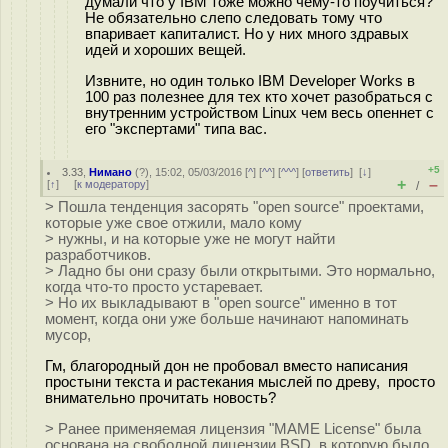
думали что у IBM тоже можно чему-то поучиться?
Не обязательно слепо следовать тому что
впаривает капиталист. Но у них много здравых
идей и хороших вещей.
Извните, но один только IBM Developer Works в
100 раз полезнее для тех кто хочет разобраться с
внутренним устройством Linux чем весь опеннет с
его "экспертами" типа вас.
+5
3.33
,
Нимано
(
?
), 15:02, 05/03/2016 [
^
] [
^^
] [
^^^
] [
ответить
]
[
↓
]
+
–
[
↑
] [
к модератору
]
/
> Пошла тенденция засорять "open source" проектами,
которые уже свое отжили, мало кому
> нужны, и на которые уже не могут найти
разработчиков.
> Ладно бы они сразу были открытыми. Это нормально,
когда что-то просто устаревает.
> Но их выкладывают в "open source" именно в тот
момент, когда они уже больше начинают напоминать
мусор,
Гм, благородный дон не пробовал вместо написания
простыни текста и растекания мыслей по древу, просто
внимательно прочитать новость?
> Ранее применяемая лицензия "MAME License" была
основана на свободной лицензии BSD, в которую было