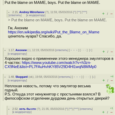
Put the blame on MAME, boys. Put the blame on MAME.
2.15
,
Andrey Mitrofanov
(
?
), 11:59, 05/03/2016 [
^
] [
^^
] [
^^^
]
+
–
/
[
ответить
]
[
к модератору
]
> Put the blame on MAME, boys. Put the blame on MAME.
Гм, Аноним
https://en.wikipedia.org/wiki/Put_the_Blame_on_Mame
ценитель нуара? Спасибо, да.
1.17
,
Аноним
(
-
), 12:19, 05/03/2016 [
ответить
] [
﹢﹢﹢
] [
· · ·
]
[
↑
]
+
–
/
[
к модератору
]
Хорошее видео о применении этого менеджера эмуляторов в
4 частях:
https://www.youtube.com/watch?v=h3zn-
CX9NeE&list=PL7FAuHvhKY85V29D4Hl1wqN8MMp0
+4
1.48
,
Sluggard
(
ok
), 19:58, 05/03/2016 [
ответить
] [
﹢﹢﹢
] [
· · ·
]
[
↓
]
+
–
[
к модератору
]
/
Неплохая новость, потому что эмулятор весьма
годный.
P.S. Откуда этот ненужнятор с простынями взялся? В
философском отделении дурдома день открытых дверей?
+1
2.52
,
хоть бы кто
(
?
), 21:35, 05/03/2016 [
^
] [
^^
] [
^^^
] [
ответить
]
+
–
[
к модератору
]
/