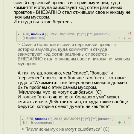
самый серьезный проект в истории эмуляции, куда
коммитят и откуда заимствуют код сотни различных
проектов - ВНЕЗАПНО стал отжившим свое и никому не
нужным мусором.
И откуда вы такие беретесь...
–3
4.76
,
Аноним
(
-
), 19:26, 06/03/2016 [
^
] [
^^
] [
^^^
] [
ответить
]
+
–
[
к модератору
]
/
> Самый большой и самый серьезный проект в
истории эмуляции, куда коммитят и откуда
заимствуют код сотни различных проектов -
ВНЕЗАПНО стал отжившим свое и никому не нужным
мусором.
А так, ну да, конечно, чем "самее", "больше" и
"серьезнее" проект, чем больше там "всех", которые
туда га^Wкоммитят, тем безусловно меньше должно
быть проблем с этим самым мусором.
"Миллионы мух не могут ошибаться" (С)
И только "кто-то явно не от большого ума" может
считать иначе. Действительно, от куда такие вообще
берутся, которые смеют думать не как "все".
+1
5.78
,
Анониа
(
?
), 20:18, 06/03/2016 [
^
] [
^^
] [
^^^
] [
ответить
]
+
–
[
↓
] [
к модератору
]
/
> "Миллионы мух не могут ошибаться" (С)