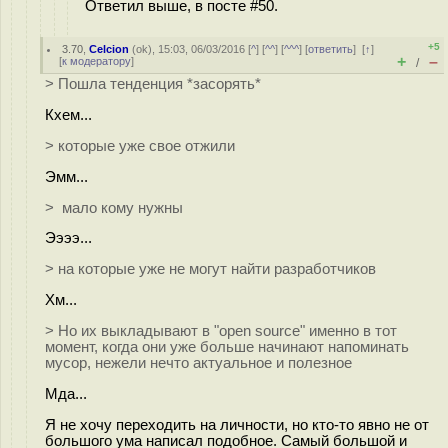
Ответил выше, в посте #50.
+5
3.70
,
Celcion
(
ok
), 15:03, 06/03/2016 [
^
] [
^^
] [
^^^
] [
ответить
]
[
↑
]
+
–
[
к модератору
]
/
> Пошла тенденция *засорять*
Кхем...
> которые уже свое отжили
Эмм...
> мало кому нужны
Ээээ...
> на которые уже не могут найти разработчиков
Хм...
> Но их выкладывают в "open source" именно в тот
момент, когда они уже больше начинают напоминать
мусор, нежели нечто актуальное и полезное
Мда...
Я не хочу переходить на личности, но кто-то явно не от
большого ума написал подобное. Самый большой и