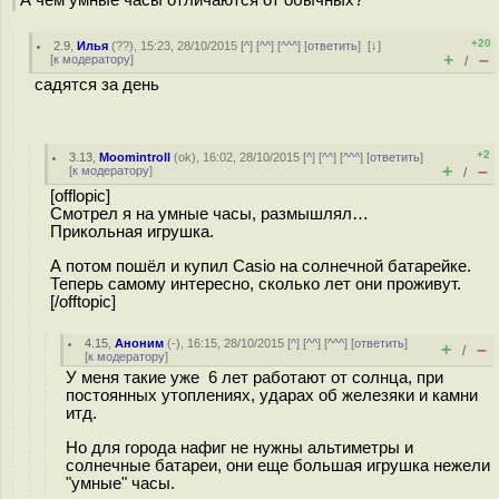
А чем умные часы отличаются от обычных?
+20
2.9
,
Илья
(
??
), 15:23, 28/10/2015 [
^
] [
^^
] [
^^^
] [
ответить
]
[
↓
]
+
–
[
к модератору
]
/
садятся за день
+2
3.13
,
Moomintroll
(
ok
), 16:02, 28/10/2015 [
^
] [
^^
] [
^^^
] [
ответить
]
+
–
[
к модератору
]
/
[offlopic]
Смотрел я на умные часы, размышлял…
Прикольная игрушка.
А потом пошёл и купил Casio на солнечной батарейке.
Теперь самому интересно, сколько лет они проживут.
[/offtopic]
4.15
,
Аноним
(
-
), 16:15, 28/10/2015 [
^
] [
^^
] [
^^^
] [
ответить
]
+
–
/
[
к модератору
]
У меня такие уже 6 лет работают от солнца, при
постоянных утоплениях, ударах об железяки и камни
итд.
Но для города нафиг не нужны альтиметры и
солнечные батареи, они еще большая игрушка нежели
"умные" часы.