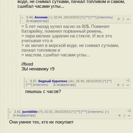
воде, не снимал сутками, пачкал топливом и самом,
сшибал часами углы...
5.44
,
Аноним
(
-
), 02:44, 29/10/2015 [
^
] [
^^
] [
^^^
] [
ответить
]
+
–
/
[
к модератору
]
> 5 лет назад купил касио за 80$. Поменял
батарейку, поменял порванный ремень,
> пара мелких царапин на стекле. И все это
учитывая что я
> их мочил в морской воде, не снимал сутками,
пачкал топливом и
> маслом, сшибал часами углы...
//fixed
ЗЫ ненавижу т9
+1
6.47
,
бедный буратино
(
ok
), 05:49, 29/10/2015 [
^
] [
^^
]
+
–
[
^^^
] [
ответить
]
[
к модератору
]
/
пишешь с часов?
+2
2.41
,
juvvidildo
(
?
), 01:02, 29/10/2015 [
^
] [
^^
] [
^^^
] [
ответить
]
[
↑
]
+
–
[
к модератору
]
/
Они умнее тех, кто их покупает