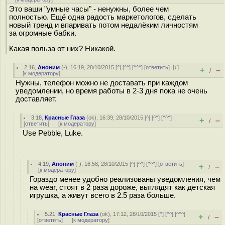
Это ваши "умные часы" - ненужны, более чем
полностью. Ещё одна радость маркетологов, сделать
новый тренд и впаривать потом недалёким личностям
за огромные бабки.
Какая польза от них? Никакой.
2.16
,
Аноним
(
-
), 16:19, 28/10/2015 [
^
] [
^^
] [
^^^
] [
ответить
]
[
↓
]
+
–
/
[
к модератору
]
Нужны, телефон можно не доставать при каждом
уведомлении, но время работы в 2-3 дня пока не очень
доставляет.
3.18
,
Красные Глаза
(
ok
), 16:39, 28/10/2015 [
^
] [
^^
] [
^^^
]
+
–
/
[
ответить
]
[
к модератору
]
Use Pebble, Luke.
4.19
,
Аноним
(
-
), 16:58, 28/10/2015 [
^
] [
^^
] [
^^^
] [
ответить
]
+
–
/
[
к модератору
]
Гораздо менее удобно реализованы уведомления, чем
на wear, стоят в 2 раза дороже, выглядят как детская
игрушка, а живут всего в 2.5 раза больше.
5.21
,
Красные Глаза
(
ok
), 17:12, 28/10/2015 [
^
] [
^^
] [
^^^
]
+
–
/
[
ответить
]
[
к модератору
]