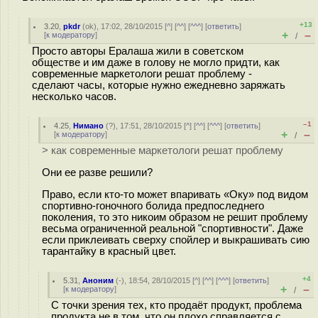
+13
3.20
,
pkdr
(
ok
), 17:02, 28/10/2015 [
^
] [
^^
] [
^^^
] [
ответить
]
+
–
[
к модератору
]
/
Просто авторы Ералаша жили в советском
обществе и им даже в голову не могло придти, как
современные маркетологи решат проблему -
сделают часы, которые нужно ежедневно заряжать
несколько часов.
–1
4.25
,
Нимано
(
?
), 17:51, 28/10/2015 [
^
] [
^^
] [
^^^
] [
ответить
]
+
–
[
к модератору
]
/
> как современные маркетологи решат проблему
Они ее разве решили?
Право, если кто-то может впаривать «Оку» под видом
спортивно-гоночного болида предпоследнего
поколения, то это никоим образом не решит проблему
весьма ограниченной реальной "спортивности". Даже
если приклеивать сверху спойлер и выкрашивать сию
тарантайку в красный цвет.
+4
5.31
,
Аноним
(
-
), 18:54, 28/10/2015 [
^
] [
^^
] [
^^^
] [
ответить
]
+
–
[
к модератору
]
/
С точки зрения тех, кто продаёт продукт, проблема
продукта не в том, что он плохо справляется с