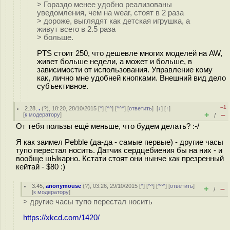
> Гораздо менее удобно реализованы
уведомления, чем на wear, стоят в 2 раза
> дороже, выглядят как детская игрушка, а
живут всего в 2.5 раза
> больше.
PTS стоит 250, что дешевле многих моделей на AW,
живет больше недели, а может и больше, в
зависимости от использования. Управление кому
как, лично мне удобней кнопками. Внешний вид дело
субъективное.
–1
2.28
,
.
(
?
), 18:20, 28/10/2015 [
^
] [
^^
] [
^^^
] [
ответить
]
[
↓
] [
↑
]
+
–
[
к модератору
]
/
От тебя пользы ещё меньше, что будем делать? :-/
Я как заимел Pebble (да-да - самые первые) - другие часы
тупо перестал носить. Датчик сердцебиения бы на них - и
вообще шЫкарно. Кстати стоят они нынче как презренный
кейтай - $80 :)
3.45
,
anonymouse
(
?
), 03:26, 29/10/2015 [
^
] [
^^
] [
^^^
] [
ответить
]
+
–
/
[
к модератору
]
> другие часы тупо перестал носить
https://xkcd.com/1420/