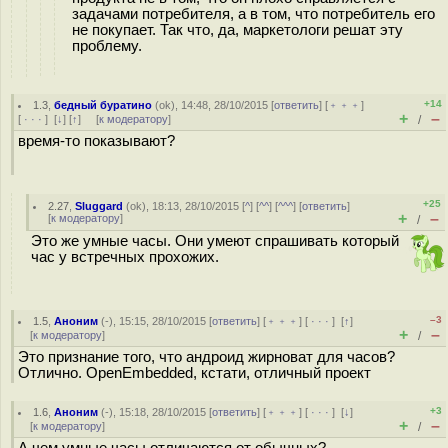
задачами потребителя, а в том, что потребитель его
не покупает. Так что, да, маркетологи решат эту
проблему.
+14
1.3
,
бедный буратино
(
ok
), 14:48, 28/10/2015 [
ответить
] [
﹢﹢﹢
]
+
–
[
· · ·
]
[
↓
] [
↑
] [
к модератору
]
/
время-то показывают?
+25
2.27
,
Sluggard
(
ok
), 18:13, 28/10/2015 [
^
] [
^^
] [
^^^
] [
ответить
]
+
–
[
к модератору
]
/
Это же умные часы. Они умеют спрашивать который
час у встречных прохожих.
–3
1.5
,
Аноним
(
-
), 15:15, 28/10/2015 [
ответить
] [
﹢﹢﹢
] [
· · ·
]
[
↑
]
+
–
[
к модератору
]
/
Это признание того, что андроид жирноват для часов?
Отлично. OpenEmbedded, кстати, отличный проект
+3
1.6
,
Аноним
(
-
), 15:18, 28/10/2015 [
ответить
] [
﹢﹢﹢
] [
· · ·
]
[
↓
]
+
–
[
к модератору
]
/