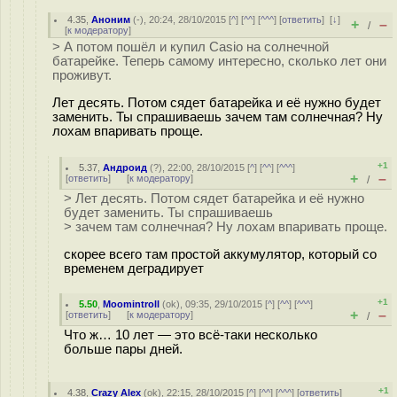
4.35
,
Аноним
(
-
), 20:24, 28/10/2015 [
^
] [
^^
] [
^^^
] [
ответить
]
[
↓
]
+
–
/
[
к модератору
]
> А потом пошёл и купил Casio на солнечной
батарейке. Теперь самому интересно, сколько лет они
проживут.
Лет десять. Потом сядет батарейка и её нужно будет
заменить. Ты спрашиваешь зачем там солнечная? Ну
лохам впаривать проще.
+1
5.37
,
Андроид
(
?
), 22:00, 28/10/2015 [
^
] [
^^
] [
^^^
]
+
–
[
ответить
]
[
к модератору
]
/
> Лет десять. Потом сядет батарейка и её нужно
будет заменить. Ты спрашиваешь
> зачем там солнечная? Ну лохам впаривать проще.
скорее всего там простой аккумулятор, который со
временем деградирует
+1
5.50
,
Moomintroll
(
ok
), 09:35, 29/10/2015 [
^
] [
^^
] [
^^^
]
+
–
[
ответить
]
[
к модератору
]
/
Что ж… 10 лет — это всё-таки несколько
больше пары дней.
+1
4.38
,
Crazy Alex
(
ok
), 22:15, 28/10/2015 [
^
] [
^^
] [
^^^
] [
ответить
]