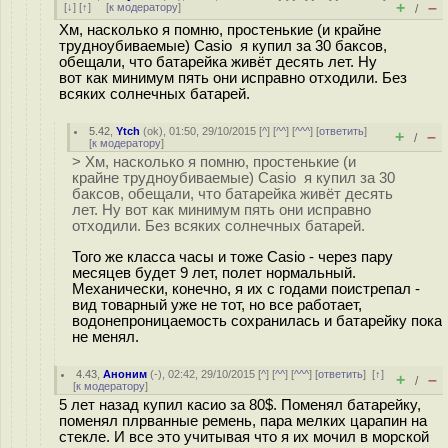
+
–
[
↓
] [
↑
] [
к модератору
]
/
Хм, насколько я помню, простенькие (и крайне
трудноубиваемые) Casio я купил за 30 баксов,
обещали, что батарейка живёт десять лет. Ну
вот как минимум пять они исправно отходили. Без
всяких солнечных батарей.
5.42
,
Ytch
(
ok
), 01:50, 29/10/2015 [
^
] [
^^
] [
^^^
] [
ответить
]
+
–
/
[
к модератору
]
> Хм, насколько я помню, простенькие (и
крайне трудноубиваемые) Casio я купил за 30
баксов, обещали, что батарейка живёт десять
лет. Ну вот как минимум пять они исправно
отходили. Без всяких солнечных батарей.
Того же класса часы и тоже Сasio - через пару
месяцев будет 9 лет, полет нормальный.
Механически, конечно, я их с годами поистрепал -
вид товарный уже не тот, но все работает,
водонепроницаемость сохранилась и батарейку пока
не менял.
4.43
,
Аноним
(
-
), 02:42, 29/10/2015 [
^
] [
^^
] [
^^^
] [
ответить
]
[
↑
]
+
–
/
[
к модератору
]
5 лет назад купил касио за 80$. Поменял батарейку,
поменял плрванные ремень, пара мелких царапин на
стекле. И все это учитывая что я их мочил в морской