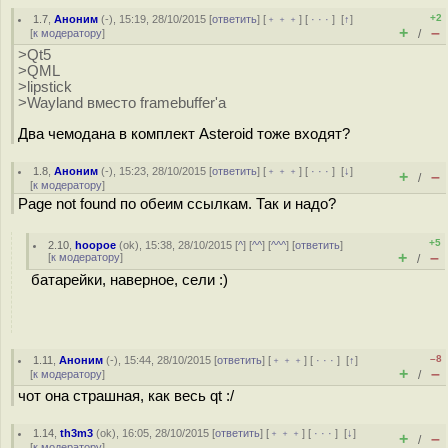
+2
1.7
,
Аноним
(
-
), 15:19, 28/10/2015 [
ответить
] [
﹢﹢﹢
] [
· · ·
]
[
↑
]
+
–
[
к модератору
]
/
>Qt5
>QML
>lipstick
>Wayland вместо framebuffer'а
Два чемодана в комплект Asteroid тоже входят?
1.8
,
Аноним
(
-
), 15:23, 28/10/2015 [
ответить
] [
﹢﹢﹢
] [
· · ·
]
[
↓
]
+
–
/
[
к модератору
]
Page not found по обеим ссылкам. Так и надо?
+5
2.10
,
hoopoe
(
ok
), 15:38, 28/10/2015 [
^
] [
^^
] [
^^^
] [
ответить
]
+
–
[
к модератору
]
/
батарейки, наверное, сели :)
–8
1.11
,
Аноним
(
-
), 15:44, 28/10/2015 [
ответить
] [
﹢﹢﹢
] [
· · ·
]
[
↑
]
+
–
[
к модератору
]
/
чот она страшная, как весь qt :/
1.14
,
th3m3
(
ok
), 16:05, 28/10/2015 [
ответить
] [
﹢﹢﹢
] [
· · ·
]
[
↓
]
+
–
/
[
к модератору
]