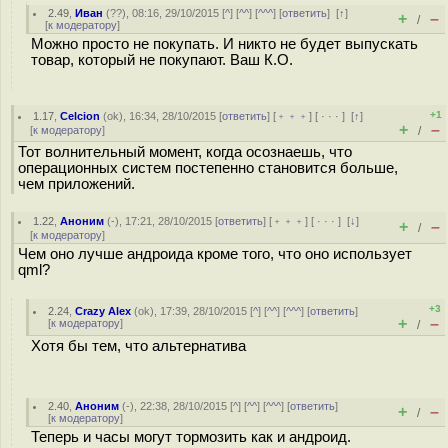
2.49
,
Иван
(
??
), 08:16, 29/10/2015 [
^
] [
^^
] [
^^^
] [
ответить
]
[
↑
]
+
–
/
[
к модератору
]
Можно просто не покупать. И никто не будет выпускать
товар, который не покупают. Ваш К.О.
+1
1.17
,
Celcion
(
ok
), 16:34, 28/10/2015 [
ответить
] [
﹢﹢﹢
] [
· · ·
]
[
↑
]
+
–
[
к модератору
]
/
Тот волнительный момент, когда осознаешь, что
операционных систем постепенно становится больше,
чем приложений.
1.22
,
Аноним
(
-
), 17:21, 28/10/2015 [
ответить
] [
﹢﹢﹢
] [
· · ·
]
[
↓
]
+
–
/
[
к модератору
]
Чем оно лучше андроида кроме того, что оно использует
qml?
+3
2.24
,
Crazy Alex
(
ok
), 17:39, 28/10/2015 [
^
] [
^^
] [
^^^
] [
ответить
]
+
–
[
к модератору
]
/
Хотя бы тем, что альтернатива
2.40
,
Аноним
(
-
), 22:38, 28/10/2015 [
^
] [
^^
] [
^^^
] [
ответить
]
+
–
/
[
к модератору
]
Теперь и часы могут тормозить как и андроид.