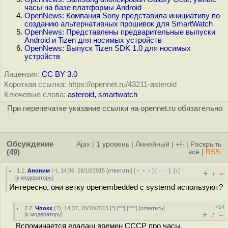
часы на базе платформы Android
OpenNews: Компания Sony представила инициативу по
созданию альтернативных прошивок для SmartWatch
OpenNews: Представлены предварительные выпуски
Android и Tizen для носимых устройств
OpenNews: Выпуск Tizen SDK 1.0 для носимых
устройств
Лицензия:
CC BY 3.0
Короткая ссылка: https://opennet.ru/43211-asteroid
Ключевые слова:
asteroid
,
smartwatch
При перепечатке указание ссылки на opennet.ru обязательно
Обсуждение
Ajax
|
1 уровень
|
Линейный
|
+/-
|
Раскрыть
(49)
всё
|
RSS
1.1
,
Аноним
(
-
), 14:36, 28/10/2015 [
ответить
] [
﹢﹢﹢
] [
· · ·
]
[
↓
]
+
–
/
[
к модератору
]
Интересно, они ветку openembedded с systemd используют?
+14
2.2
,
Чпокк
(
?
), 14:37, 28/10/2015 [
^
] [
^^
] [
^^^
] [
ответить
]
+
–
[
к модератору
]
/
Вспоминается ералаш времен СССР про часы.