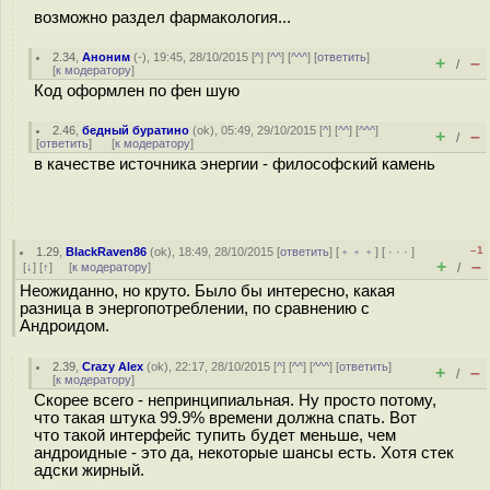
возможно раздел фармакология...
2.34
,
Аноним
(
-
), 19:45, 28/10/2015 [
^
] [
^^
] [
^^^
] [
ответить
]
+
–
/
[
к модератору
]
Код оформлен по фен шую
2.46
,
бедный буратино
(
ok
), 05:49, 29/10/2015 [
^
] [
^^
] [
^^^
]
+
–
/
[
ответить
]
[
к модератору
]
в качестве источника энергии - философский камень
–1
1.29
,
BlackRaven86
(
ok
), 18:49, 28/10/2015 [
ответить
] [
﹢﹢﹢
] [
· · ·
]
+
–
[
↓
] [
↑
] [
к модератору
]
/
Неожиданно, но круто. Было бы интересно, какая
разница в энергопотреблении, по сравнению с
Андроидом.
2.39
,
Crazy Alex
(
ok
), 22:17, 28/10/2015 [
^
] [
^^
] [
^^^
] [
ответить
]
+
–
/
[
к модератору
]
Скорее всего - непринципиальная. Ну просто потому,
что такая штука 99.9% времени должна спать. Вот
что такой интерфейс тупить будет меньше, чем
андроидные - это да, некоторые шансы есть. Хотя стек
адски жирный.