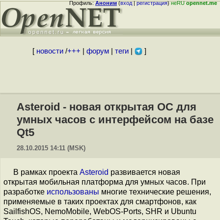
Профиль:
Аноним
(
вход
|
регистрация
)
неRU
opennet.me
[
новости
/
+++
|
форум
|
теги
|
]
Asteroid - новая открытая ОС для
умных часов с интерфейсом на базе
Qt5
28.10.2015 14:11 (MSK)
В рамках проекта
Asteroid
развивается новая
открытая мобильная платформа для умных часов. При
разработке
использованы
многие технические решения,
применяемые в таких проектах для смартфонов, как
SailfishOS, NemoMobile, WebOS-Ports, SHR и Ubuntu