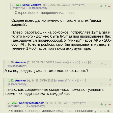
3.51
,
Mihail Zenkov
(
ok
), 12:30, 29/10/2015 [
^
] [
^^
] [
^^^
]
+
–
/
[
ответить
]
[
к модератору
]
> Скорее всего - непринципиальная.
Скорее всего да, но именно от того, что стек "адски
жирный".
Плеер, работающий на рокбоксе, потребляет 12ma (да и
то это много - должно быть 8-9ma) при проигрывании flac
(декодируется процессором). У "умных" часов АКБ - 200-
600mAh. То есть рокбокс смог бы проигрывать музыку в
течении 17-50 часов при таком аккумуляторе.
1.48
,
Анином
(
?
), 05:55, 29/10/2015 [
ответить
] [
﹢﹢﹢
] [
· · ·
]
[
↑
]
+
–
/
[
к модератору
]
А на ведроидныц смарт тоже можно поставить?
+3
1.52
,
Аноним
(
-
), 14:38, 29/10/2015 [
ответить
] [
﹢﹢﹢
] [
· · ·
]
+
–
[
к модератору
]
/
я знаю, как современные смарт-часы помогают узнавать
время - их надо заряжать каждый час
2.53
,
Andrey Mitrofanov
(
?
), 16:11, 29/10/2015 [
^
] [
^^
] [
^^^
]
+
–
/
[
ответить
]
[
к модератору
]
> я знаю, как современные смарт-часы помогают узнавать