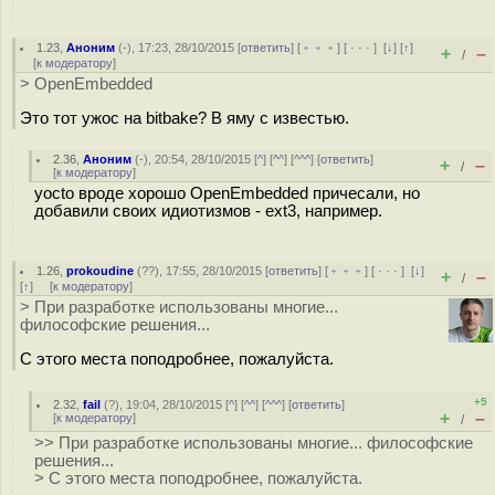
1.23
,
Аноним
(
-
), 17:23, 28/10/2015 [
ответить
] [
﹢﹢﹢
] [
· · ·
]
[
↓
] [
↑
]
+
–
/
[
к модератору
]
> OpenEmbedded
Это тот ужос на bitbake? В яму с известью.
2.36
,
Аноним
(
-
), 20:54, 28/10/2015 [
^
] [
^^
] [
^^^
] [
ответить
]
+
–
/
[
к модератору
]
yocto вроде хорошо OpenEmbedded причесали, но
добавили своих идиотизмов - ext3, например.
1.26
,
prokoudine
(
??
), 17:55, 28/10/2015 [
ответить
] [
﹢﹢﹢
] [
· · ·
]
[
↓
]
+
–
/
[
↑
] [
к модератору
]
> При разработке использованы многие...
философские решения...
С этого места поподробнее, пожалуйста.
+5
2.32
,
fail
(
?
), 19:04, 28/10/2015 [
^
] [
^^
] [
^^^
] [
ответить
]
+
–
[
к модератору
]
/
>> При разработке использованы многие... философские
решения...
> С этого места поподробнее, пожалуйста.