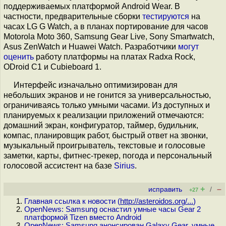
поддерживаемых платформой Android Wear. В
частности, предварительные сборки
тестируются
на
часах LG G Watch, а в планах портирование для часов
Motorola Moto 360, Samsung Gear Live, Sony Smartwatch,
Asus ZenWatch и Huawei Watch. Разработчики
могут
оценить
работу платформы на платах Radxa Rock,
ODroid C1 и Cubieboard 1.
Интерфейс изначально оптимизирован для
небольших экранов и не гонится за универсальностью,
ограничиваясь только умными часами. Из доступных и
планируемых к реализации приложений отмечаются:
домашний экран, конфигуратор, таймер, будильник,
компас, планировщик работ, быстрый ответ на звонки,
музыкальный проигрыватель, текстовые и голосовые
заметки, карты, фитнес-трекер, погода и персональный
голосовой ассистент на базе
Sirius
.
+
–
исправить
/
+27
Главная ссылка к новости (
http://asteroidos.org/...
)
OpenNews: Samsung оснастил умные часы Gear 2
платформой Tizen вместо Android
OpenNews: Samsung анонсирован Galaxy Gear, умные