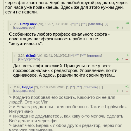
через фиг знает чего. Берёшь любой другой редактор, через
пол часа уже привыкаешь. Здесь же для этого нужны дни,
если не недели.
+6
2.6
,
Crazy Alex
(
ok
), 15:57, 05/10/2015 [
^
] [
^^
] [
^^^
] [
ответить
]
[
↓
]
+
–
[
к модератору
]
/
Особенность любого профессионального софта -
ориентация на эффективность работы, а не
"интуитивность".
+1
3.24
,
th3m3
(
ok
), 02:41, 06/10/2015 [
^
] [
^^
] [
^^^
] [
ответить
]
+
–
[
к модератору
]
/
Дак, весь софт похожий. Принципы те же у всех
профессиональных редакторов. Управление, почти
одинаковое. А здесь, решили пойти своим путём...
+1
2.16
,
Бордю
(
?
), 19:10, 05/10/2015 [
^
] [
^^
] [
^^^
] [
ответить
]
[
↑
]
+
–
[
к модератору
]
/
> Когда-то пробовал его освоить. Какой-то он не для
людей. Это как Vim
> и Emacs редакторы - для особенных. Так и с Lightworks.
Интуитивно
> никогда не додумаетесь, как какую-то мелочь сделать.
Всё делается через фиг
> знает чего. Берёшь любой другой редактор, через пол
часа уже привыкаешь.