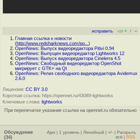
+
–
исправить
/
+19
Главная ссылка к новости
(
http://www.redsharknews.com/po...
)
OpenNews: Выпуск видеоредактора Pitivi 0.94
OpenNews: Выпущен видеоредактор Lightworks 12
OpenNews: Выпуск видеоредактора Cinelerra 4.5
OpenNews: Свободный видеоредактор OpenShot
мигрирует с GTK+ на Qt
OpenNews: Релиз свободного видеоредактора Avidemux
2.6.0
Лицензия:
CC BY 3.0
Короткая ссылка: https://opennet.ru/43089-lightworks
Ключевые слова:
lightworks
При перепечатке указание ссылки на opennet.ru обязательно
Обсуждение
Ajax
|
1 уровень
|
Линейный
|
+/-
|
Раскрыть
(34)
всё
|
RSS