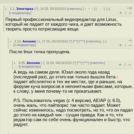
+35
1.1
,
Зенитарка
(
?
), 14:20, 05/10/2015 [
ответить
] [
﹢﹢﹢
] [
· · ·
]
[
↓
]
+
–
[
к модератору
]
/
Первый профессиональный видеоредактор для Linux,
который не падает от каждого чиха, и дает возможность
творить просто потрясающие вещи.
+3
2.13
,
Аноним
(
-
), 17:50, 05/10/2015 [
^
] [
^^
] [
^^^
] [
ответить
]
[
↓
]
+
–
[
к модератору
]
/
После linux точка пропущена.
3.25
,
Аноним
(
-
), 11:00, 06/10/2015 [
^
] [
^^
] [
^^^
] [
ответить
]
+
–
/
[
к модератору
]
А ведь на самом деле. Юзал около года назад
(последний раз), до этого как только вышла бета -
падает абсолютно в тех же местах, где и раньше, на
форуме куча вопросов в непонятными фиксами, которые,
к слову, у меня почему-то не прокатывают.
P.S. Пользователь vegas (с 4 версии), AE/AP (с 6.5),
очень жаль, что лайтворкс так часто падает. Может
сейчас изменилось, надо посмотреть, но то, что он падал
до этого на каждый чих - сущая правда. Как и то, что
редактор сам по себе очень функционален и быстр, что
радует.