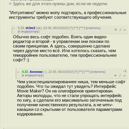
> Здесь же для этого нужны дни, если не недели.
"Интуитивно" можно жопу подтирать, а профессиональные
инструменты требуют соответствующего обучения.
3.23
,
th3m3
(
ok
), 02:39, 06/10/2015 [
^
] [
^^
] [
^^^
] [
ответить
]
+
–
/
[
к модератору
]
Обычно весь софт подобен. Взять один видео-
редактор и второй - в управлении они похожи по
своим принципам. А здесь, совершенно сделано
через другое место всё. Или хотелось сказать, чем
геморройнее пользователю, тем профессиональнее
софт? :)
–1
4.33
,
Аноним
(
-
), 22:30, 06/10/2015 [
^
] [
^^
] [
^^^
] [
ответить
]
+
–
[
к модератору
]
/
Чем узкоспециализированнее ниша, тем меньше софт
подобен. Что ты ожидал тут увидеть? Интерфейс
Movie Maker? Он на олигофренов ориентирован.
Авторы молодцы, что не стали упрощать интерфейс
по хигу, а сделали его максимально заточенным под
получение качественного результата, а не wmv-
какашки со скрытыми от пользователя параметрами
кодирования.