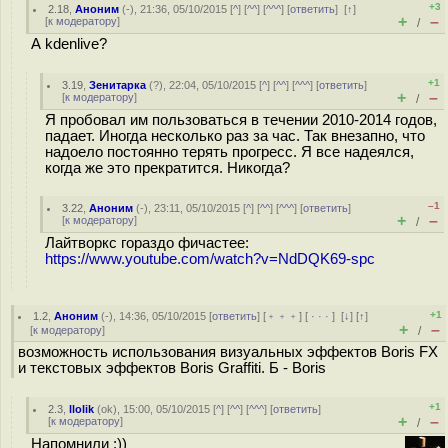
+3
2.18
,
Аноним
(
-
), 21:36, 05/10/2015 [
^
] [
^^
] [
^^^
] [
ответить
]
[
↑
]
+
–
[
к модератору
]
/
А kdenlive?
+1
3.19
,
Зенитарка
(
?
), 22:04, 05/10/2015 [
^
] [
^^
] [
^^^
] [
ответить
]
+
–
[
к модератору
]
/
Я пробовал им пользоваться в течении 2010-2014 годов,
падает. Иногда несколько раз за час. Так внезапно, что
надоело постоянно терять прогресс. Я все надеялся,
когда же это прекратится. Никогда?
–1
3.22
,
Аноним
(
-
), 23:11, 05/10/2015 [
^
] [
^^
] [
^^^
] [
ответить
]
+
–
[
к модератору
]
/
Лайтворкс гораздо фичастее:
https://www.youtube.com/watch?v=NdDQK69-spc
+1
1.2
,
Аноним
(
-
), 14:36, 05/10/2015 [
ответить
] [
﹢﹢﹢
] [
· · ·
]
[
↓
] [
↑
]
+
–
[
к модератору
]
/
возможность использования визуальных эффектов Boris FX
и текстовых эффектов Boris Graffiti. Б - Boris
+1
2.3
,
llolik
(
ok
), 15:00, 05/10/2015 [
^
] [
^^
] [
^^^
] [
ответить
]
+
–
[
к модератору
]
/
Напомнили :))