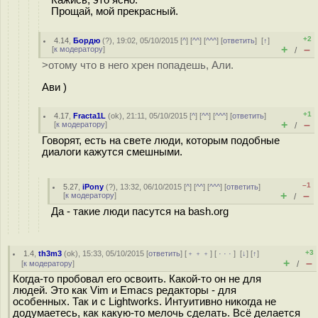
Кажись, это ясно.
Прощай, мой прекрасный.
+2
4.14
,
Бордю
(
?
), 19:02, 05/10/2015 [
^
] [
^^
] [
^^^
] [
ответить
]
[
↑
]
+
–
[
к модератору
]
/
>отому что в него хрен попадешь, Али.
Ави )
+1
4.17
,
Fracta1L
(
ok
), 21:11, 05/10/2015 [
^
] [
^^
] [
^^^
] [
ответить
]
+
–
[
к модератору
]
/
Говорят, есть на свете люди, которым подобные
диалоги кажутся смешными.
–1
5.27
,
iPony
(
?
), 13:32, 06/10/2015 [
^
] [
^^
] [
^^^
] [
ответить
]
+
–
[
к модератору
]
/
Да - такие люди пасутся на bash.org
+3
1.4
,
th3m3
(
ok
), 15:33, 05/10/2015 [
ответить
] [
﹢﹢﹢
] [
· · ·
]
[
↓
] [
↑
]
+
–
[
к модератору
]
/
Когда-то пробовал его освоить. Какой-то он не для
людей. Это как Vim и Emacs редакторы - для
особенных. Так и с Lightworks. Интуитивно никогда не
додумаетесь, как какую-то мелочь сделать. Всё делается