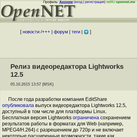
Профиль:
Аноним
(
вход
|
регистрация
)
неRU
opennet.me
[
новости
/
+++
|
форум
|
теги
|
]
Релиз видеоредактора Lightworks
12.5
05.10.2015 13:57 (MSK)
После года разработки компания EditShare
опубликовала
выпуск видеоредактора Lightworks 12.5,
доступный в том числе для платформы Linux.
Бесплатная версия Lightworks
ограничена
сохранением
результатов работы в форматах для Web (например,
MPEG4/H.264) с разрешением до 720p и не включает
некоторые расширенные возможности, такие как