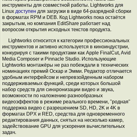
инструменты для совместной работы. Lightworks для
Linux
доступен
для загрузки в виде 64-разрядной сборки
в форматах RPM и DEB. Код Lightworks пока остаётся
закрытым, но компания EditShare работает над
вопросом открытия исходных текстов продукта.
Lightworks относится к категории профессиональных
инструментов и активно используется в киноиндустрии,
конкурируя с такими продуктами как Apple FinalCut, Avid
Media Composer и Pinnacle Studio. Использующие
Lightworks монтажёры не раз побеждали в технических
номинациях премий Оскар и Эмми. Редактор отличается
удобным интерфейсом и непревзойденным набором
поддерживаемых функций, среди которых большой
набор средств для синхронизации видео и звука,
возможности по наложению разнообразных
видеоэффектов в режиме реального времени, "родная"
поддержка видео с разрешением SD, HD, 2K и 4K в
форматах DPX и RED, средства для одновременного
редактирования данных, снятых на несколько камер,
задействование GPU для ускорения вычислительных
задач.