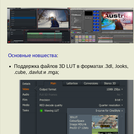
Основные
новшества
:
Поддержка файлов 3D LUT в форматах .3dl, .looks,
.cube, .davlut и .mga;