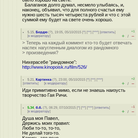
было хорошо на свете.
Балаганов долго думал, несмело улыбаясь, и,
наконец, объявил, что для полного счастья ему
нужно шесть тысяч четыреста рублей и что с этой
суммой ему будет на свете очень хорошо.
+1
5.15
,
Бордю
(
?
), 19:05, 05/10/2015 [
^
] [
^^
] [
^^^
] [
ответить
]
+
–
[
к модератору
]
/
> Теперь на каждый коммент кто-то будет отвечать
наспех нагугленным диалогом из рандомного
> произведения?
Нихерасебе "рандомное":
http://www.kinopoisk.ru/film/526/
+2
5.21
,
Картинка
(
?
), 23:00, 05/10/2015 [
^
] [
^^
] [
^^^
]
+
–
[
ответить
]
[
к модератору
]
/
Иди примитивно мимо, если не знаешь наизусть
творчество Гая Ричи.
–1
5.34
,
б.б.
(
?
), 06:29, 07/10/2015 [
^
] [
^^
] [
^^^
] [
ответить
]
+
–
[
к модератору
]
/
Душа моя Павел,
Держись моих правил:
Люби то-то, то-то,
Не делай того-то.