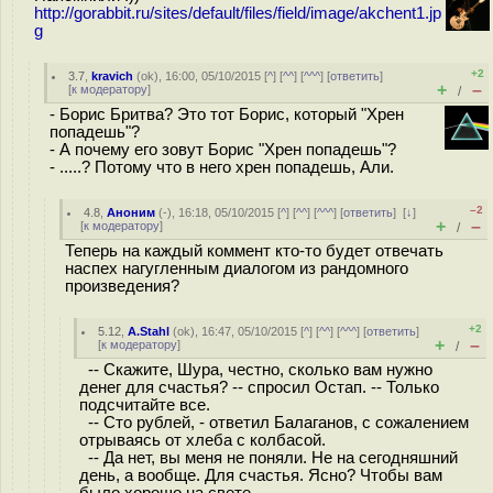
http://gorabbit.ru/sites/default/files/field/image/akchent1.jp
g
+2
3.7
,
kravich
(
ok
), 16:00, 05/10/2015 [
^
] [
^^
] [
^^^
] [
ответить
]
+
–
[
к модератору
]
/
- Борис Бритва? Это тот Борис, который "Хрен
попадешь"?
- А почему его зовут Борис "Хрен попадешь"?
- .....? Потому что в него хрен попадешь, Али.
–2
4.8
,
Аноним
(
-
), 16:18, 05/10/2015 [
^
] [
^^
] [
^^^
] [
ответить
]
[
↓
]
+
–
[
к модератору
]
/
Теперь на каждый коммент кто-то будет отвечать
наспех нагугленным диалогом из рандомного
произведения?
+2
5.12
,
A.Stahl
(
ok
), 16:47, 05/10/2015 [
^
] [
^^
] [
^^^
] [
ответить
]
+
–
[
к модератору
]
/
-- Скажите, Шура, честно, сколько вам нужно
денег для счастья? -- спросил Остап. -- Только
подсчитайте все.
-- Сто рублей, - ответил Балаганов, с сожалением
отрываясь от хлеба с колбасой.
-- Да нет, вы меня не поняли. Не на сегодняшний
день, а вообще. Для счастья. Ясно? Чтобы вам