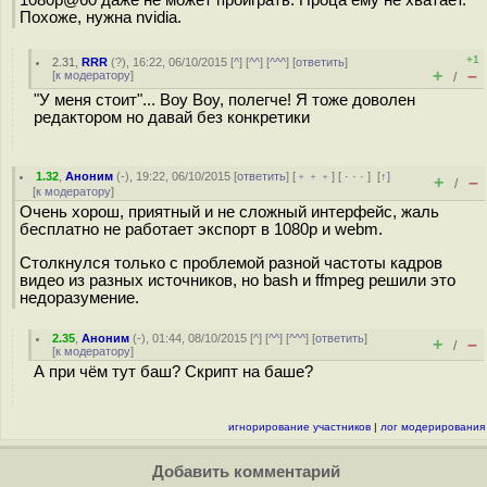
1080p@60 даже не может проиграть. Проца ему не хватает.
Похоже, нужна nvidia.
+1
2.31
,
RRR
(
?
), 16:22, 06/10/2015 [
^
] [
^^
] [
^^^
] [
ответить
]
+
–
[
к модератору
]
/
"У меня стоит"... Воу Воу, полегче! Я тоже доволен
редактором но давай без конкретики
1.32
,
Аноним
(
-
), 19:22, 06/10/2015 [
ответить
] [
﹢﹢﹢
] [
· · ·
]
[
↑
]
+
–
/
[
к модератору
]
Очень хорош, приятный и не сложный интерфейс, жаль
бесплатно не работает экспорт в 1080p и webm.
Столкнулся только с проблемой разной частоты кадров
видео из разных источников, но bash и ffmpeg решили это
недоразумение.
2.35
,
Аноним
(
-
), 01:44, 08/10/2015 [
^
] [
^^
] [
^^^
] [
ответить
]
+
–
/
[
к модератору
]
А при чём тут баш? Скрипт на баше?
игнорирование участников
|
лог модерирования
Добавить комментарий