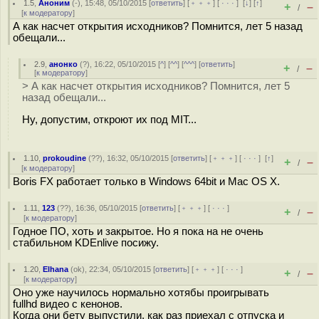
1.5
,
Аноним
(
-
), 15:48, 05/10/2015 [
ответить
] [
﹢﹢﹢
] [
· · ·
]
[
↓
] [
↑
]
+
–
/
[
к модератору
]
А как насчет открытия исходников? Помнится, лет 5 назад
обещали...
2.9
,
анонко
(
?
), 16:22, 05/10/2015 [
^
] [
^^
] [
^^^
] [
ответить
]
+
–
/
[
к модератору
]
> А как насчет открытия исходников? Помнится, лет 5
назад обещали...
Ну, допустим, откроют их под MIT...
1.10
,
prokoudine
(
??
), 16:32, 05/10/2015 [
ответить
] [
﹢﹢﹢
] [
· · ·
]
[
↑
]
+
–
/
[
к модератору
]
Boris FX работает только в Windows 64bit и Mac OS X.
1.11
,
123
(
??
), 16:36, 05/10/2015 [
ответить
] [
﹢﹢﹢
] [
· · ·
]
+
–
/
[
к модератору
]
Годное ПО, хоть и закрытое. Но я пока на не очень
стабильном KDEnlive посижу.
1.20
,
Elhana
(
ok
), 22:34, 05/10/2015 [
ответить
] [
﹢﹢﹢
] [
· · ·
]
+
–
/
[
к модератору
]
Оно уже научилось нормально хотябы проигрывать
fullhd видео с кенонов.
Когда они бету выпустили, как раз приехал с отпуска и