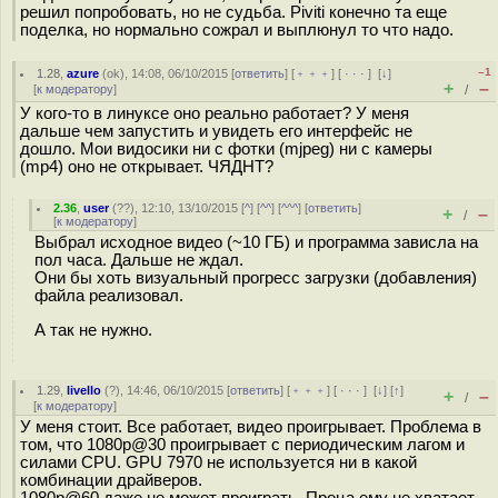
решил попробовать, но не судьба. Piviti конечно та еще
поделка, но нормально сожрал и выплюнул то что надо.
–1
1.28
,
azure
(
ok
), 14:08, 06/10/2015 [
ответить
] [
﹢﹢﹢
] [
· · ·
]
[
↓
]
+
–
[
к модератору
]
/
У кого-то в линуксе оно реально работает? У меня
дальше чем запустить и увидеть его интерфейс не
дошло. Мои видосики ни с фотки (mjpeg) ни с камеры
(mp4) оно не открывает. ЧЯДНТ?
2.36
,
user
(
??
), 12:10, 13/10/2015 [
^
] [
^^
] [
^^^
] [
ответить
]
+
–
/
[
к модератору
]
Выбрал исходное видео (~10 ГБ) и программа зависла на
пол часа. Дальше не ждал.
Они бы хоть визуальный прогресс загрузки (добавления)
файла реализовал.
А так не нужно.
1.29
,
livello
(
?
), 14:46, 06/10/2015 [
ответить
] [
﹢﹢﹢
] [
· · ·
]
[
↓
] [
↑
]
+
–
/
[
к модератору
]
У меня стоит. Все работает, видео проигрывает. Проблема в
том, что 1080p@30 проигрывает с периодическим лагом и
силами CPU. GPU 7970 не используется ни в какой
комбинации драйверов.