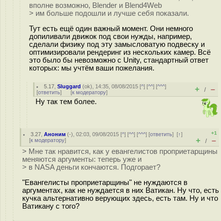
вполне возможно, Blender и Blend4Web
> им больше подошли и лучше себя показали.
Тут есть ещё один важный момент. Они немного
допиливали движок под свои нужды, например,
сделали физику под эту замысловатую подвеску и
оптимизировали рендеринг из нескольких камер. Всё
это было бы невозможно с Unity, стандартный ответ
которых: мы учтём ваши пожелания.
5.17
,
Sluggard
(
ok
), 14:35, 08/08/2015 [
^
] [
^^
] [
^^^
]
+
–
/
[
ответить
]
[
к модератору
]
Ну так тем более.
+1
3.27
,
Аноним
(
-
), 02:03, 09/08/2015 [
^
] [
^^
] [
^^^
] [
ответить
]
[
↑
]
+
–
[
к модератору
]
/
> Мне так нравится, как у евангелистов проприетарщины
меняются аргументы: теперь уже и
> в NASA деньги кончаются. Подгорает?
"Евангелисты проприетарщины" не нуждаются в
аргументах, как не нуждается в них Ватикан. Ну что, есть
кучка альтернативно верующих здесь, есть там. Ну и что
Ватикану с того?