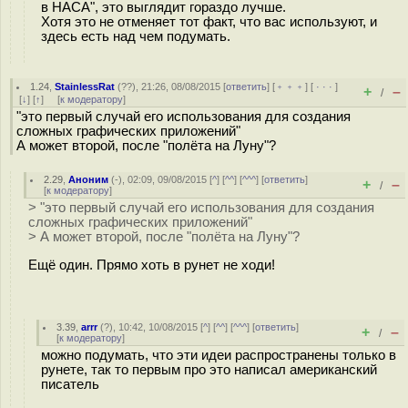
в НАСА", это выглядит гораздо лучше.
Хотя это не отменяет тот факт, что вас используют, и
здесь есть над чем подумать.
1.24
,
StainlessRat
(
??
), 21:26, 08/08/2015 [
ответить
] [
﹢﹢﹢
] [
· · ·
]
+
–
/
[
↓
] [
↑
] [
к модератору
]
"это первый случай его использования для создания
сложных графических приложений"
А может второй, после "полёта на Луну"?
2.29
,
Аноним
(
-
), 02:09, 09/08/2015 [
^
] [
^^
] [
^^^
] [
ответить
]
+
–
/
[
к модератору
]
> "это первый случай его использования для создания
сложных графических приложений"
> А может второй, после "полёта на Луну"?
Ещё один. Прямо хоть в рунет не ходи!
3.39
,
arrr
(
?
), 10:42, 10/08/2015 [
^
] [
^^
] [
^^^
] [
ответить
]
+
–
/
[
к модератору
]
можно подумать, что эти идеи распространены только в
рунете, так то первым про это написал американский
писатель