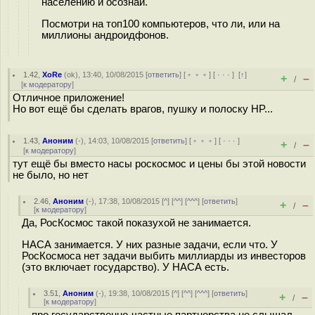
населению и осознай.
Посмотри на топ100 компьютеров, что ли, или на
миллионы андроидфонов.
1.42
,
XoRe
(
ok
), 13:40, 10/08/2015 [
ответить
] [
﹢﹢﹢
] [
· · ·
]
[
↑
]
+
–
/
[
к модератору
]
Отличное приложение!
Но вот ещё бы сделать врагов, пушку и полоску HP...
1.43
,
Аноним
(
-
), 14:03, 10/08/2015 [
ответить
] [
﹢﹢﹢
] [
· · ·
]
+
–
/
[
к модератору
]
тут ещё бы вместо насы роскосмос и цены бы этой новости
не было, но нет
2.46
,
Аноним
(
-
), 17:38, 10/08/2015 [
^
] [
^^
] [
^^^
] [
ответить
]
+
–
/
[
к модератору
]
Да, РосКосмос такой показухой не занимается.
НАСА занимается. У них разные задачи, если что. У
РосКосмоса нет задачи выбить миллиарды из инвесторов
(это включает государство). У НАСА есть.
3.51
,
Аноним
(
-
), 19:38, 10/08/2015 [
^
] [
^^
] [
^^^
] [
ответить
]
+
–
/
[
к модератору
]