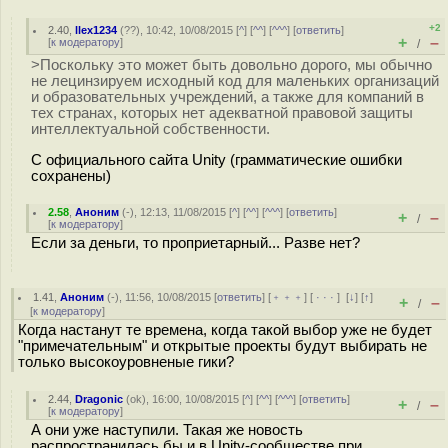
+2
2.40
,
llex1234
(
??
), 10:42, 10/08/2015 [
^
] [
^^
] [
^^^
] [
ответить
]
+
–
[
к модератору
]
/
>Поскольку это может быть довольно дорого, мы обычно
не лецинзируем исходный код для маленьких организаций
и образовательных учреждений, а также для компаний в
тех странах, которых нет адекватной правовой защиты
интеллектуальной собственности.
С официального сайта Unity (грамматические ошибки
сохранены)
2.58
,
Аноним
(
-
), 12:13, 11/08/2015 [
^
] [
^^
] [
^^^
] [
ответить
]
+
–
/
[
к модератору
]
Если за деньги, то проприетарный... Разве нет?
1.41
,
Аноним
(
-
), 11:56, 10/08/2015 [
ответить
] [
﹢﹢﹢
] [
· · ·
]
[
↓
] [
↑
]
+
–
/
[
к модератору
]
Когда настанут те времена, когда такой выбор уже не будет
"примечательным" и открытые проекты будут выбирать не
только высокоуровненые гики?
2.44
,
Dragonic
(
ok
), 16:00, 10/08/2015 [
^
] [
^^
] [
^^^
] [
ответить
]
+
–
/
[
к модератору
]
А они уже наступили. Такая же новость
распространилась бы и в Unity-сообществе при