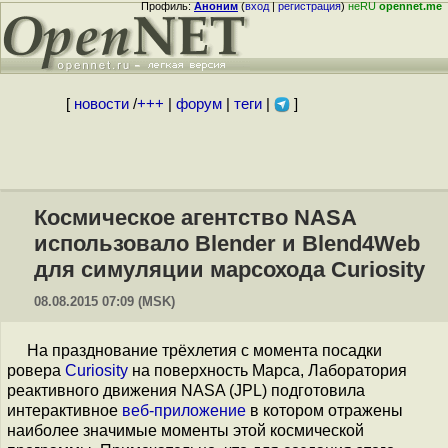
Профиль:
Аноним
(
вход
|
регистрация
)
неRU
opennet.me
[
новости
/
+++
|
форум
|
теги
|
]
Космическое агентство NASA
использовало Blender и Blend4Web
для симуляции марсохода Curiosity
08.08.2015 07:09 (MSK)
На празднование трёхлетия с момента посадки
ровера
Curiosity
на поверхность Марса, Лаборатория
реактивного движения NASA (JPL) подготовила
интерактивное
веб-приложение
в котором отражены
наиболее значимые моменты этой космической