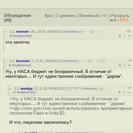
Обсуждение
Ajax
|
1 уровень
|
Линейный
|
+/-
|
Раскрыть
(49)
всё
|
RSS
+11
1.1
,
manster
(
ok
), 10:54, 08/08/2015 [
ответить
] [
﹢﹢﹢
] [
· · ·
]
+
–
[
к модератору
]
/
это зачетно
–3
1.2
,
Аноним
(
-
), 11:31, 08/08/2015 [
ответить
] [
﹢﹢﹢
] [
· · ·
]
[
↓
]
+
–
[
к модератору
]
/
Угу, у НАСА бюджет не безграничный. В отличие от
некоторых.... И тут единственное соображение - "даром".
+5
2.3
,
мшефд
(
?
), 11:42, 08/08/2015 [
^
] [
^^
] [
^^^
] [
ответить
]
[
↓
]
+
–
[
к модератору
]
/
>Угу, у НАСА бюджет не безграничный. В отличие от
некоторых.... И тут единственное соображение - "даром".
>>До этого для этих целей использовались проприетарные
технологии Flash и Unity3D.
И что, лицензии закончились?