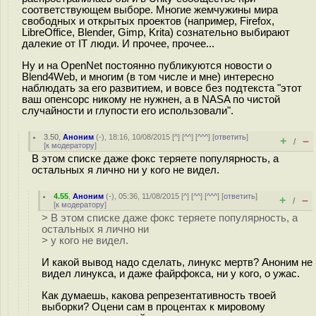
соответствующем выборе. Многие жемчужины мира
свободных и открытых проектов (например, Firefox,
LibreOffice, Blender, Gimp, Krita) сознательно выбирают
далекие от IT люди. И прочее, прочее...
Ну и на OpenNet постоянно публикуются новости о
Blend4Web, и многим (в том числе и мне) интересно
наблюдать за его развитием, и вовсе без подтекста "этот
ваш опенсорс никому не нужнен, а в NASA по чистой
случайности и глупости его использовали".
3.50
,
Аноним
(
-
), 18:16, 10/08/2015 [
^
] [
^^
] [
^^^
] [
ответить
]
+
–
/
[
к модератору
]
В этом списке даже фокс теряете популярность, а
остальных я лично ни у кого не видел.
4.55
,
Аноним
(
-
), 05:36, 11/08/2015 [
^
] [
^^
] [
^^^
] [
ответить
]
+
–
/
[
к модератору
]
> В этом списке даже фокс теряете популярность, а
остальных я лично ни
> у кого не видел.
И какой вывод надо сделать, линукс мертв? Аноним не
видел линукса, и даже файрфокса, ни у кого, о ужас.
Как думаешь, какова репрезентативность твоей
выборки? Оцени сам в процентах к мировому