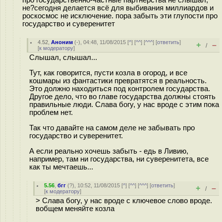
про государственно-частные партнерства не слышал,
не?сегодня делается всё для выбивания миллиардов и
роскосмос не исключение. пора забыть эти глупости про
государство и суверенитет
4.52
,
Аноним
(
-
), 04:48, 11/08/2015 [
^
] [
^^
] [
^^^
] [
ответить
]
+
–
/
[
к модератору
]
Слышал, слышал...
Тут, как говорится, пусти козла в огород, и все
кошмары из фантастики превратятся в реальность.
Это должно находиться под контролем государства.
Другое дело, что во главе государства должны стоять
правильные люди. Слава богу, у нас вроде с этим пока
проблем нет.
Так что давайте на самом деле не забывать про
государство и суверенитет.
А если реально хочешь забыть - едь в Ливию,
например, там ни государства, ни суверенитета, все
как ты мечтаешь...
5.56
,
бгг
(
?
), 10:52, 11/08/2015 [
^
] [
^^
] [
^^^
] [
ответить
]
+
–
/
[
к модератору
]
> Слава богу, у нас вроде с ключевое слово вроде.
вобщем меняйте козла