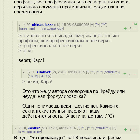
профаны, все профессионалы в неё верят. ни одного
серьёзного аргумента противники высадки так и не
представили.
+4
4.20
,
chinarulezzz
(
ok
), 15:05, 08/08/2015 [
^
] [
^^
] [
^^^
]
+
–
[
ответить
]
[
к модератору
]
/
>сомневаются в высадке американцев только
профаны, все профессионалы в неё верят.
>профессионалы в неё верят.
>верят
верят, Карл!
5.37
,
Анончег
(
?
), 23:02, 09/08/2015 [
^
] [
^^
] [
^^^
] [
ответить
]
+
–
/
[
к модератору
]
> верят, Карл!
Это что же, у автора оговорочка по Фрейду или
неудачная формулировочка?
Одни понимаешь верят, другие нет. Какие-то
сектантские группы населяют нашу
действительность. "А истина где там..."(C)
3.18
,
Zenitur
(
ok
), 14:37, 08/08/2015 [
^
] [
^^
] [
^^^
] [
ответить
]
[
↑
]
+
–
/
[
к модератору
]
В годы "до пропаганды" по ТВ показывали фильм