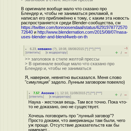
В оригинале вообще мало что сказано про
Блендер и, чтобы не заниматься рекламой, я
написал его приближённо к тому, с каким эта новость
распространяется среди Blender-сообщества, см
https://twitter.com/tonroosendaal/status/6291978772570
72640
и
http://www.blendernation.com/2015/08/07/nasa-
uses-blender-and-blend4web-on-th
–1
6.23
,
неважно
(
?
), 18:08, 08/08/2015 [
^
] [
^^
] [
^^^
]
+
–
[
ответить
]
[
к модератору
]
/
>> заголовок в стиле желтой прессы
> В оригинале вообще мало что сказано про
Блендер и, чтобы не заниматься
Я, наверное, невнятно высказался. Меня слово
"симуляция" задело. Лунным заговором повеяло)
7.57
,
Аноним
(
-
), 12:10, 11/08/2015 [
^
] [
^^
] [
^^^
]
+
–
/
[
ответить
]
[
к модератору
]
Наука - жестокая вещь. Там все точно. Пока что-
то не доказано, оно не существует.
Хочешь поговорить про "лунный заговор"?
Просто докажи, что американцы там были, чего
уж проще. Отсутствие доказательств как бы
намекает...