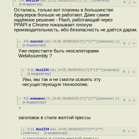
3.4
,
llex1234
(
ok
), 11:51, 08/08/2015 [
^
] [
^^
] [
^^^
] [
ответить
]
+
–
/
[
к модератору
]
Остались, только вот плагины в большинстве
браузеров больше не работают. Даже самое
надёжное решение - Flash, работающий через
PPAPI в Chrome показывает плохую
производительность, ибо безопасность не даётся даром.
4.8
,
manster
(
ok
), 13:38, 08/08/2015 [
^
] [
^^
] [
^^^
] [
ответить
]
[
↓
]
+
–
/
[
к модератору
]
Уже перестаете быть неосиляторами
WebAssembly ?
5.11
,
llex1234
(
ok
), 14:05, 08/08/2015 [
^
] [
^^
] [
^^^
] [
ответить
]
+
–
/
[
к модератору
]
Увы, мы так и не смогли освоить эту
несуществующую технологию.
4.9
,
неважно
(
?
), 13:48, 08/08/2015 [
^
] [
^^
] [
^^^
] [
ответить
]
[
↑
]
+
–
/
[
к модератору
]
>
заголовок в стиле желтой прессы
5.12
,
llex1234
(
ok
), 14:09, 08/08/2015 [
^
] [
^^
] [
^^^
]
+
–
/
[
ответить
]
[
к модератору
]
> заголовок в стиле желтой прессы