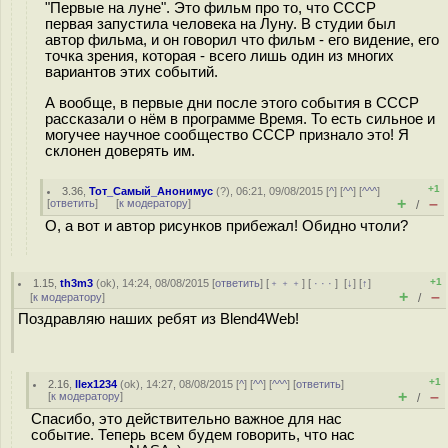
"Первые на луне". Это фильм про то, что СССР
первая запустила человека на Луну. В студии был
автор фильма, и он говорил что фильм - его видение, его
точка зрения, которая - всего лишь один из многих
вариантов этих событий.
А вообще, в первые дни после этого события в СССР
рассказали о нём в программе Время. То есть сильное и
могучее научное сообщество СССР признало это! Я
склонен доверять им.
+1
3.36
,
Тот_Самый_Анонимус
(
?
), 06:21, 09/08/2015 [
^
] [
^^
] [
^^^
]
+
–
[
ответить
]
[
к модератору
]
/
О, а вот и автор рисунков прибежал! Обидно чтоли?
+1
1.15
,
th3m3
(
ok
), 14:24, 08/08/2015 [
ответить
] [
﹢﹢﹢
] [
· · ·
]
[
↓
] [
↑
]
+
–
[
к модератору
]
/
Поздравляю наших ребят из Blend4Web!
+1
2.16
,
llex1234
(
ok
), 14:27, 08/08/2015 [
^
] [
^^
] [
^^^
] [
ответить
]
+
–
[
к модератору
]
/
Спасибо, это действительно важное для нас
событие. Теперь всем будем говорить, что нас