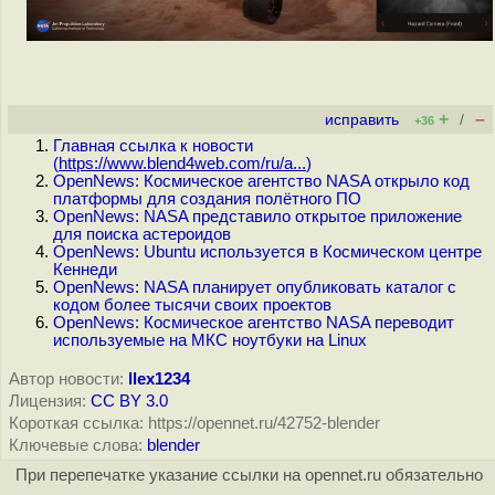
+
–
исправить
/
+36
Главная ссылка к новости
(
https://www.blend4web.com/ru/a...
)
OpenNews: Космическое агентство NASA открыло код
платформы для создания полётного ПО
OpenNews: NASA представило открытое приложение
для поиска астероидов
OpenNews: Ubuntu используется в Космическом центре
Кеннеди
OpenNews: NASA планирует опубликовать каталог с
кодом более тысячи своих проектов
OpenNews: Космическое агентство NASA переводит
используемые на МКС ноутбуки на Linux
Автор новости:
llex1234
Лицензия:
CC BY 3.0
Короткая ссылка: https://opennet.ru/42752-blender
Ключевые слова:
blender
При перепечатке указание ссылки на opennet.ru обязательно