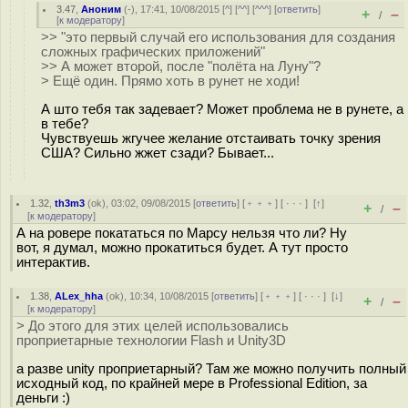
3.47
,
Аноним
(
-
), 17:41, 10/08/2015 [
^
] [
^^
] [
^^^
] [
ответить
]
+
–
/
[
к модератору
]
>> "это первый случай его использования для создания
сложных графических приложений"
>> А может второй, после "полёта на Луну"?
> Ещё один. Прямо хоть в рунет не ходи!
А што тебя так задевает? Может проблема не в рунете, а
в тебе?
Чувствуешь жгучее желание отстаивать точку зрения
США? Сильно жжет сзади? Бывает...
1.32
,
th3m3
(
ok
), 03:02, 09/08/2015 [
ответить
] [
﹢﹢﹢
] [
· · ·
]
[
↑
]
+
–
/
[
к модератору
]
А на ровере покататься по Марсу нельзя что ли? Ну
вот, я думал, можно прокатиться будет. А тут просто
интерактив.
1.38
,
ALex_hha
(
ok
), 10:34, 10/08/2015 [
ответить
] [
﹢﹢﹢
] [
· · ·
]
[
↓
]
+
–
/
[
к модератору
]
> До этого для этих целей использовались
проприетарные технологии Flash и Unity3D
а разве unity проприетарный? Там же можно получить полный
исходный код, по крайней мере в Professional Edition, за
деньги :)