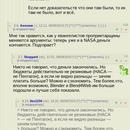
Если нет доказательств что они там были, то их
там не было, вот и всё.
+10
2.6
,
Аноним
(
-
), 12:12, 08/08/2015 [
^
] [
^^
] [
^^^
] [
ответить
]
[
↓
] [
↑
]
+
–
[
к модератору
]
/
Мне так нравится, как у евангелистов проприетарщины
меняются аргументы: теперь уже и в NASA деньги
кончаются. Подгорает?
+1
3.7
,
Sluggard
(
ok
), 13:32, 08/08/2015 [
^
] [
^^
] [
^^^
] [
ответить
]
[
↓
]
+
–
[
к модератору
]
/
Никто не говорил, что деньги закончились. Но
бюджеты действительно не резиновые (НАСА —
не Пентагон), а если не видно разныцы — зачем
платить больше? Можно и сэкономить. Тем более,что,
вполне возможно, Blender и Blend4Web им больше
подошли и лучше себя показали.
4.14
,
llex1234
(
ok
), 14:20, 08/08/2015 [
^
] [
^^
] [
^^^
] [
ответить
]
+
–
/
[
к модератору
]
> Никто не говорил, что деньги закончились. Но
бюджеты действительно не резиновые (НАСА
> — не Пентагон), а если не видно разныцы —
зачем платить
> больше? Можно и сэкономить. Тем более,что,