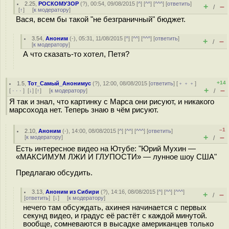
2.25
,
РОСКОМУЗОР
(
?
), 00:54, 09/08/2015 [
^
] [
^^
] [
^^^
] [
ответить
]
+
–
/
[
↑
] [
к модератору
]
Вася, всем бы такой "не безграничный" бюджет.
3.54
,
Аноним
(
-
), 05:31, 11/08/2015 [
^
] [
^^
] [
^^^
] [
ответить
]
+
–
/
[
к модератору
]
А что сказать-то хотел, Пeтя?
+14
1.5
,
Тот_Самый_Анонимус
(
?
), 12:00, 08/08/2015 [
ответить
] [
﹢﹢﹢
]
+
–
[
· · ·
]
[
↓
] [
↑
] [
к модератору
]
/
Я так и знал, что картинку с Марса они рисуют, и никакого
марсохода нет. Теперь знаю в чём рисуют.
–1
2.10
,
Аноним
(
-
), 14:00, 08/08/2015 [
^
] [
^^
] [
^^^
] [
ответить
]
+
–
[
к модератору
]
/
Есть интересное видео на Ютубе: "Юрий Мухин —
«МАКСИМУМ ЛЖИ И ГЛУПОСТИ» — лунное шоу США"
Предлагаю обсудить.
3.13
,
Аноним из Сибири
(
?
), 14:16, 08/08/2015 [
^
] [
^^
] [
^^^
]
+
–
/
[
ответить
]
[
↓
] [
к модератору
]
нечего там обсуждать, ахинея начинается с первых
секунд видео, и градус её растёт с каждой минутой.
вообще, сомневаются в высадке американцев только