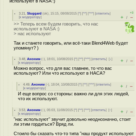
используют в NASA :)
+3
3.21
,
Sluggard
(
ok
), 15:15, 08/08/2015 [
^
] [
^^
] [
^^^
] [
ответить
]
+
–
[
к модератору
]
/
>> Теперь всем будем говорить, что нас
используют в NASA :)
> нас используют
Так и станете говорить, или всё-таки Blend4Web будет
упомянут? )
3.48
,
Аноним
(
-
), 18:01, 10/08/2015 [
^
] [
^^
] [
^^^
] [
ответить
]
[
↓
]
+
–
/
[
к модератору
]
Можно вопрос, что для вас главнее, то что вас
используют? Или что используют в НАСА?
4.49
,
Аноним
(
-
), 18:04, 10/08/2015 [
^
] [
^^
] [
^^^
] [
ответить
]
+
–
/
[
к модератору
]
И еще вопрос со стороны: важно ли для этих людей,
что их используют.
3.53
,
Аноним
(
-
), 05:03, 11/08/2015 [
^
] [
^^
] [
^^^
] [
ответить
]
[
↑
]
+
–
/
[
к модератору
]
"нас используют" звучит довольно неоднозначно, стоит
ли этим гордиться? Вряд ли.
Стоило бы сказать что-то типа "наш продукт используют