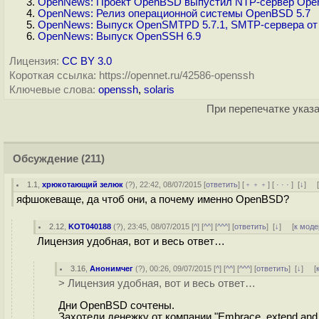
OpenNews: Проект OpenBSD выпустил NTP-сервер Ope
OpenNews: Релиз операционной системы OpenBSD 5.7
OpenNews: Выпуск OpenSMTPD 5.7.1, SMTP-сервера от
OpenNews: Выпуск OpenSSH 6.9
Лицензия:
CC BY 3.0
Короткая ссылка: https://opennet.ru/42586-openssh
Ключевые слова:
openssh
,
solaris
При перепечатке указа
Обсуждение
(211)
1.1
,
хрюкотающий зелюк
(
?
), 22:42, 08/07/2015 [
ответить
] [
﹢﹢﹢
] [
· · ·
]
[
↓
] 
яфшокеваще, да чтоб они, а почему именно OpenBSD?
2.12
,
KOT040188
(
?
), 23:45, 08/07/2015 [
^
] [
^^
] [
^^^
] [
ответить
]
[
↓
] [
к моде
Лицензия удобная, вот и весь ответ…
3.16
,
Анонимчег
(
?
), 00:26, 09/07/2015 [
^
] [
^^
] [
^^^
] [
ответить
]
[
↓
] [
> Лицензия удобная, вот и весь ответ…
Дни OpenBSD сочтены.
Захотели денежку от компании "Embrace, extend and e