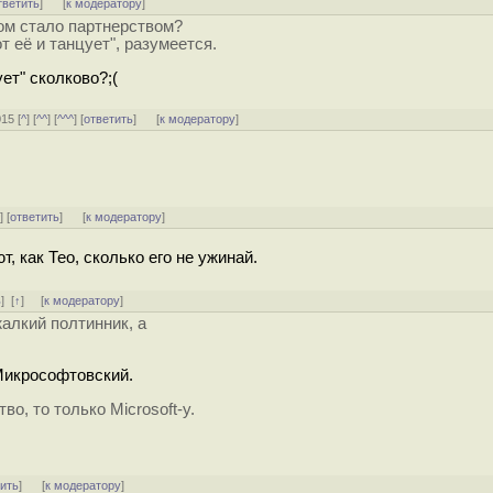
тветить
]
[
к модератору
]
том стало партнерством?
от её и танцует", разумеется.
ет" сколково?;(
015 [
^
] [
^^
] [
^^^
] [
ответить
]
[
к модератору
]
^
] [
ответить
]
[
к модератору
]
 как Тео, сколько его не ужинай.
ь
]
[
↑
] [
к модератору
]
жалкий полтинник, а
 Микрософтовский.
во, то только Microsoft-у.
тить
]
[
к модератору
]