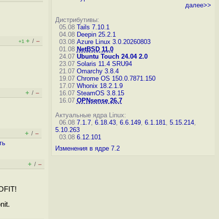
далее>>
Дистрибутивы:
05.08
Tails 7.10.1
04.08
Deepin 25.2.1
+
–
/
03.08
Azure Linux 3.0.20260803
+1
01.08
NetBSD 11.0
24.07
Ubuntu Touch 24.04 2.0
23.07
Solaris 11.4 SRU94
21.07
Omarchy 3.8.4
19.07
Chrome OS 150.0.7871.150
17.07
Whonix 18.2.1.9
+
–
/
16.07
SteamOS 3.8.15
16.07
OPNsense 26.7
Актуальные ядра Linux:
06.08
7.1.7
,
6.18.43
,
6.6.149
,
6.1.181
,
5.15.214
,
5.10.263
+
–
/
03.08
6.12.101
ть
Изменения в ядре 7.2
+
–
/
OFIT!
it.