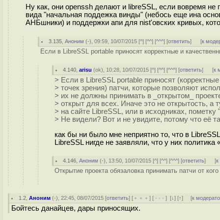
Ну как, они openssh делают и libreSSL, если вовремя не
вида "начальная поддежка винды" (небось еще ина основ
АНБшники) и поддержки апи для nist'овских кривых, кот
3.135
,
Аноним
(
-
), 09:59, 10/07/2015 [
^
] [
^^
] [
^^^
] [
ответить
]
[
к моде
Если в LibreSSL portable приносят корректные и качественн
4.140
,
arisu
(
ok
), 10:28, 10/07/2015 [
^
] [
^^
] [
^^^
] [
ответить
]
[
к 
> Если в LibreSSL portable приносят (корректны
> точек зрения) патчи, которые позволяют испол
> их не должны принимать в _открытом_ проекте
> открыт для всех. Иначе это не открытость, а 
> на сайте LibreSSL, или в исходниках, пометку 
> Не видели? Вот и не увидите, потому что её та
как бы ни было мне неприятно то, что в LibreSS
LibreSSL нигде не заявляли, что у них политика 
4.146
,
Аноним
(
-
), 13:50, 10/07/2015 [
^
] [
^^
] [
^^^
] [
ответить
]
[
к
Открытие проекта обязаловка принимать патчи от кого
1.2
,
Аноним
(
-
), 22:45, 08/07/2015 [
ответить
] [
﹢﹢﹢
] [
· · ·
]
[
↓
] [
↑
] [
к модерат
Бойтесь данайцев, дары приносящих.