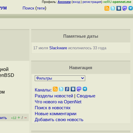
Профиль:
Аноним
(
вход
|
регистрация
)
неRU
opennet.me
РУМ
Поиск
(
теги
)
Памятные даты
17 июля
Slackware
исполнилось 33 года
Навигация
дной
penBSD
Каналы:
рм
Разделы новостей
|
Сводные
Что нового на OpenNet
Поиск в новостях
Новые комментарии
+
–
вить
/
+12
Добавить свою новость