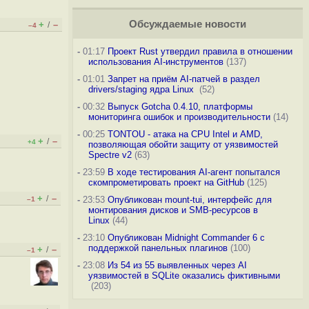
Обсуждаемые новости
+
–
/
–4
-
01:17
Проект Rust утвердил правила в отношении
использования AI-инструментов
(137)
-
01:01
Запрет на приём AI-патчей в раздел
drivers/staging ядра Linux
(52)
-
00:32
Выпуск Gotcha 0.4.10, платформы
мониторинга ошибок и производительности
(14)
-
00:25
TONTOU - атака на CPU Intel и AMD,
+
–
/
+4
позволяющая обойти защиту от уязвимостей
Spectre v2
(63)
-
23:59
В ходе тестирования AI-агент попытался
скомпрометировать проект на GitHub
(125)
+
–
/
-
23:53
Опубликован mount-tui, интерфейс для
–1
монтирования дисков и SMB-ресурсов в
Linux
(44)
-
23:10
Опубликован Midnight Commander 6 c
поддержкой панельных плагинов
(100)
+
–
/
–1
-
23:08
Из 54 из 55 выявленных через AI
уязвимостей в SQLite оказались фиктивными
(203)