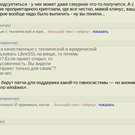
 подсуетиться - у них может даже секурное что-то получится. А 
е проприетарного криптоапи, где все честно, мамой клянус, ваш
орое вообще надо было выпилить - ну вы поняли...
ратору
]
ые с технической и юри...
большой текст свёрнут,
показать
модератору
]
е и качественные с технической и юридической
ьзовать LibreSSL на винде, то почему
? Если проект открыт, то
тусовочность. Вы видели
"проект только для своих"?
м нет.
L берут патчи для поддержки какой‐то говносистемы — но аноним
«no windows».
 модератору
]
 попало И принимать патчи...
большой текст свёрнут,
показать
ору
]