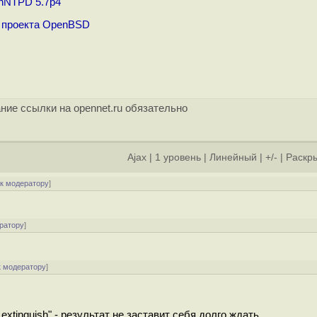
nNTPD 5.7p4
 проекта OpenBSD
ние ссылки на opennet.ru обязательно
Ajax
|
1 уровень
|
Линейный
|
+/-
|
Раскры
[
к модератору
]
ратору
]
к модератору
]
xtinguish" - результат не заставит себя долго ждать.