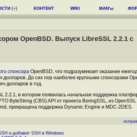
ОСТИ
(
+
)
КОНТЕНТ
WIKI
MAN'ы
ФО
сором OpenBSD. Выпуск LibreSSL 2.2.1 с
ого спонсора
OpenBSD, что подразумевает оказание ежего
яч долларов. До сих пор наиболее крупными спонсорами O
яч долларов в год.
SL 2.2.1, в котором появилась начальная поддержка платфо
TO ByteString (CBS) API от проекта BoringSSL, из OpenSSL
2nid, прекращена поддержка Dynamic Engine и MDC-2DES.
испра
)
nSSH и добавит SSH в Windows