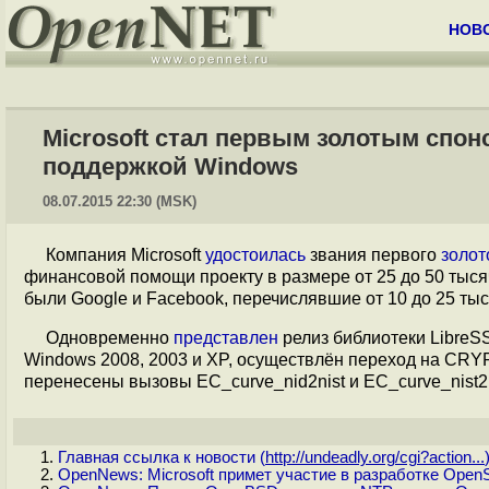
НОВ
Microsoft стал первым золотым спон
поддержкой Windows
08.07.2015 22:30 (MSK)
Компания Microsoft
удостоилась
звания первого
золот
финансовой помощи проекту в размере от 25 до 50 тыс
были Google и Facebook, перечислявшие от 10 до 25 тыс
Одновременно
представлен
релиз библиотеки LibreS
Windows 2008, 2003 и XP, осуществлён переход на CRYP
перенесены вызовы EC_curve_nid2nist и EC_curve_nist
Главная ссылка к новости (
http://undeadly.org/cgi?action...
OpenNews: Microsoft примет участие в разработке Ope