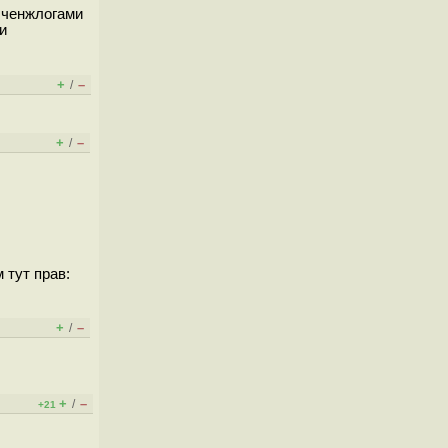
с ченжлогами
и
+
–
/
+
–
/
 тут прав:
+
–
/
+
–
/
+21