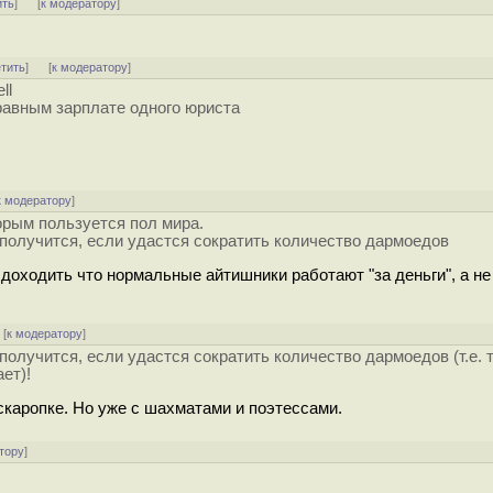
ить
]
[
к модератору
]
етить
]
[
к модератору
]
ll
 равным зарплате одного юриста
к модератору
]
орым пользуется пол мира.
получится, если удастся сократить количество дармоедов
доходить что нормальные айтишники работают "за деньги", а не
[
к модератору
]
олучится, если удастся сократить количество дармоедов (т.е. т
ет)!
скаропке. Но уже с шахматами и поэтессами.
тору
]