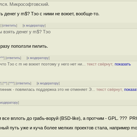
ился. Микрософтовский.
ть денег у m$? Тэо с ними не воюет, вообще‐то.
] [
ответить
]
[
к модератору
]
бы взять денег у m$? Тэо
разу поползли пилить.
^^^
] [
ответить
]
[
к модератору
]
то Тэо с m не воюет поэтому у него нет ни...
текст свёрнут,
показать
^
] [
^^
] [
^^^
] [
ответить
]
[
к модератору
]
инник - повяилась поддержка это не отменяет Э...
текст свёрнут,
показа
 модератору
]
все вплоть до грабь-воруй (BSD-like), а протчим - GPL. ??? PR
ный путь уже и куча более мелких проектов стала, например mon