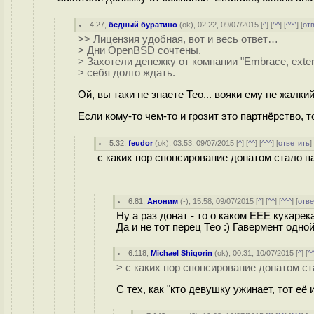
4.27
,
бедный буратино
(
ok
), 02:22, 09/07/2015 [
^
] [
^^
] [
^^^
] [
от
>> Лицензия удобная, вот и весь ответ…
> Дни OpenBSD сочтены.
> Захотели денежку от компании "Embrace, extend
> себя долго ждать.
Ой, вы таки не знаете Тео... вояки ему не жалки
Если кому-то чем-то и грозит это партнёрство, то
5.32
,
feudor
(
ok
), 03:53, 09/07/2015 [
^
] [
^^
] [
^^^
] [
ответить
с каких пор спонсирование донатом стало 
6.81
,
Аноним
(
-
), 15:58, 09/07/2015 [
^
] [
^^
] [
^^^
] [
отве
Ну а раз донат - то о каком ЕЕЕ кукаре
Да и не тот перец Тео :) Гавермент одно
6.118
,
Michael Shigorin
(
ok
), 00:31, 10/07/2015 [
^
] [
^
> с каких пор спонсирование донатом с
С тех, как "кто девушку ужинает, тот её 