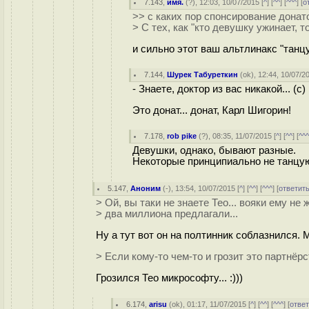
7.143
,
имя.
(
?
), 12:03, 10/07/2015 [
^
] [
^^
] [
^^^
] [
о
>> с каких пор спонсирование дона
> С тех, как "кто девушку ужинает, т
и сильно этот ваш альтлинакс "танцу
7.144
,
Шурек Табуреткин
(
ok
), 12:44, 10/07/2
- Знаете, доктор из вас никакой... (с)
Это донат... донат, Карл Шигорин!
7.178
,
rob pike
(
?
), 08:35, 11/07/2015 [
^
] [
^^
] [
^^
Девушки, однако, бывают разные.
Некоторые принципиально не танцуют,
5.147
,
Аноним
(
-
), 13:54, 10/07/2015 [
^
] [
^^
] [
^^^
] [
ответит
> Ой, вы таки не знаете Тео... вояки ему не 
> два миллиона предлагали...
Ну а тут вот он на полтинник соблазнился.
> Если кому-то чем-то и грозит это партнёрст
Грозился Тео микрософту... :)))
6.174
,
arisu
(
ok
), 01:17, 11/07/2015 [
^
] [
^^
] [
^^^
] [
отве