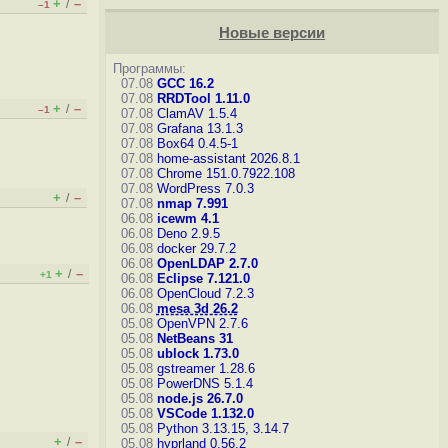
+
–
/
–1
Новые версии
Программы:
07.08
GCC 16.2
07.08
RRDTool 1.11.0
+
–
/
–1
07.08
ClamAV 1.5.4
07.08
Grafana 13.1.3
07.08
Box64 0.4.5-1
07.08
home-assistant 2026.8.1
07.08
Chrome 151.0.7922.108
07.08
WordPress 7.0.3
+
–
/
07.08
nmap 7.991
06.08
icewm 4.1
06.08
Deno 2.9.5
06.08
docker 29.7.2
06.08
OpenLDAP 2.7.0
+
–
/
+1
06.08
Eclipse 7.121.0
06.08
OpenCloud 7.2.3
06.08
mesa 3d 26.2
05.08
OpenVPN 2.7.6
05.08
NetBeans 31
05.08
ublock 1.73.0
05.08
gstreamer 1.28.6
05.08
PowerDNS 5.1.4
05.08
node.js 26.7.0
05.08
VSCode 1.132.0
05.08
Python 3.13.15, 3.14.7
+
–
/
05.08
hyprland 0.56.2