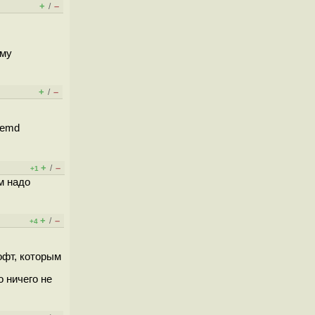
+
–
/
ему
+
–
/
temd
+
–
/
+1
м надо
+
–
/
+4
офт, которым
о ничего не