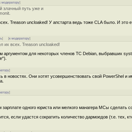
к модератору
]
й злачный путь уже и
onit.
сех. Treason uncloaked! У апстарта ведь тоже CLA было. И это 
ть
]
[
к модератору
]
л их всех. Treason uncloaked!
ым аргументом для некоторых членов TC Debian, выбравших sys
е*).
ратору
]
ь в новостях. Они хотят усовершенствовать свой PowerShel и и
а.
ратору
]
ым зарплате одного юриста или мелкого манагера МСы сделать с
ся, если удастся сократить количество дармоедов (т.е. тех, кт