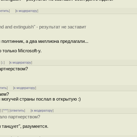
ветить
]
[
к модератору
]
 and extinguish" - результат не заставит
й полтинник, а два миллиона предлагали...
 только Microsoft-у.
]
[
↓
] [
к модератору
]
партнерством?
тить
]
[
к модератору
]
каем?
й могучей страны послал в открытую :)
^
] [
^^^
] [
ответить
]
[
к модератору
]
тало партнерством?
и танцует", разумеется.