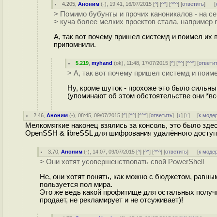
4.205
,
Аноним
(
-
), 19:41, 16/07/2015 [
^
] [
^^
] [
^^^
] [
ответить
]
[
> Помимо бубунты и прочих каноникалов - на се
> куча более мелких проектов стала, например m
А, так вот почему пришел системд и поимел их в
припомнили.
5.219
,
myhand
(
ok
), 11:48, 17/07/2015 [
^
] [
^^
] [
^^^
] [
ответи
> А, так вот почему пришел системд и поиме
Ну, кроме шуток - прохоже это было сильн
(упоминают об этом обстоятельстве они *вс
2.46
,
Аноним
(
-
), 08:45, 09/07/2015 [
^
] [
^^
] [
^^^
] [
ответить
]
[
↓
] [
↑
] [
к моде
Мелкомягкие наконец взялись за консоль, это было здес
OpenSSH & libreSSL для шифрования удалённого доступ
3.70
,
Аноним
(
-
), 14:07, 09/07/2015 [
^
] [
^^
] [
^^^
] [
ответить
]
[
к моде
> Они хотят усовершенствовать свой PowerShell
Не, они хотят понять, как можно с бюджетом, равн
пользуется пол мира.
Это же ведь какой профитище для остальных получит
продает, не рекламирует и не отсуживает)!