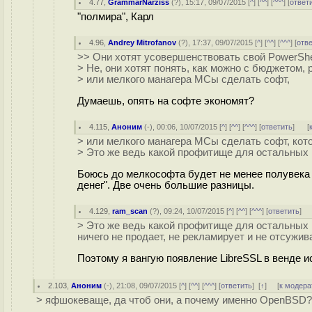
4.77
,
GrammarNarziss
(
?
), 15:17, 09/07/2015 [
^
] [
^^
] [
^^^
] [
ответ
"полмира", Карл
4.96
,
Andrey Mitrofanov
(
?
), 17:37, 09/07/2015 [
^
] [
^^
] [
^^^
] [
отв
>> Они хотят усовершенствовать свой PowerShe
> Не, они хотят понять, как можно с бюджетом,
> или мелкого манагера МСы сделать софт,
Думаешь, опять на софте экономят?
4.115
,
Аноним
(
-
), 00:06, 10/07/2015 [
^
] [
^^
] [
^^^
] [
ответить
]
[
> или мелкого манагера МСы сделать софт, кот
> Это же ведь какой профитище для остальных 
Боюсь до мелкософта будет не менее полувека 
денег". Две очень большие разницы.
4.129
,
ram_scan
(
?
), 09:24, 10/07/2015 [
^
] [
^^
] [
^^^
] [
ответить
]
> Это же ведь какой профитище для остальных п
ничего не продает, не рекламирует и не отсужива
Поэтому я вангую появление LibreSSL в венде и
2.103
,
Аноним
(
-
), 21:08, 09/07/2015 [
^
] [
^^
] [
^^^
] [
ответить
]
[
↑
] [
к модера
> яфшокеваще, да чтоб они, а почему именно OpenBSD?