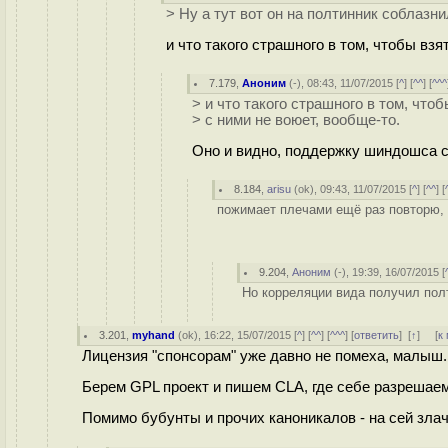
> Ну а тут вот он на полтинник соблазн
и что такого страшного в том, чтобы взя
7.179
,
Аноним
(
-
), 08:43, 11/07/2015 [
^
] [
^^
] [
^^^
> и что такого страшного в том, что
> с ними не воюет, вообще‐то.
Оно и видно, поддержку шиндошса с
8.184
,
arisu
(
ok
), 09:43, 11/07/2015 [
^
] [
^^
] [
пожимает плечами ещё раз повторю, ч
9.204
,
Аноним
(
-
), 19:39, 16/07/2015 [
Но корреляции вида получил полт
3.201
,
myhand
(
ok
), 16:22, 15/07/2015 [
^
] [
^^
] [
^^^
] [
ответить
]
[
↑
] [
к
Лицензия "спонсорам" уже давно не помеха, малыш.
Берем GPL проект и пишем CLA, где себе разрешаем 
Помимо бубунты и прочих каноникалов - на сей злач