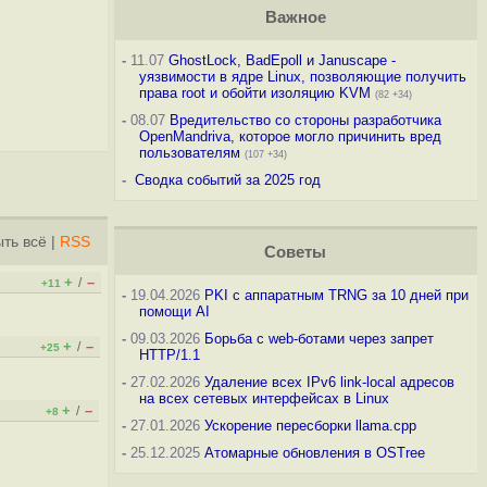
Важное
-
11.07
GhostLock, BadEpoll и Januscape -
уязвимости в ядре Linux, позволяющие получить
права root и обойти изоляцию KVM
(82 +34)
-
08.07
Вредительство со стороны разработчика
OpenMandriva, которое могло причинить вред
пользователям
(107 +34)
-
Сводка событий за 2025 год
ть всё
|
RSS
Советы
+
–
/
+11
-
19.04.2026
PKI с аппаратным TRNG за 10 дней при
помощи AI
-
09.03.2026
Борьба с web-ботами через запрет
+
–
/
+25
HTTP/1.1
-
27.02.2026
Удаление всех IPv6 link-local адресов
на всех сетевых интерфейсах в Linux
+
–
/
+8
-
27.01.2026
Ускорение пересборки llama.cpp
-
25.12.2025
Атомарные обновления в OSTree