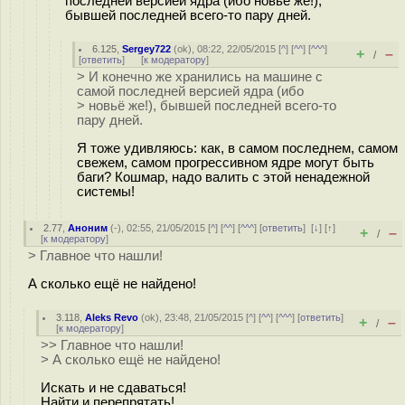
последней версией ядра (ибо новьё же!),
бывшей последней всего-то пару дней.
6.125
,
Sergey722
(
ok
), 08:22, 22/05/2015 [
^
] [
^^
] [
^^^
]
+
–
/
[
ответить
]
[
к модератору
]
> И конечно же хранились на машине с
самой последней версией ядра (ибо
> новьё же!), бывшей последней всего-то
пару дней.
Я тоже удивляюсь: как, в самом последнем, самом
свежем, самом прогрессивном ядре могут быть
баги? Кошмар, надо валить с этой ненадежной
системы!
2.77
,
Аноним
(
-
), 02:55, 21/05/2015 [
^
] [
^^
] [
^^^
] [
ответить
]
[
↓
] [
↑
]
+
–
/
[
к модератору
]
> Главное что нашли!
А сколько ещё не найдено!
3.118
,
Aleks Revo
(
ok
), 23:48, 21/05/2015 [
^
] [
^^
] [
^^^
] [
ответить
]
+
–
/
[
к модератору
]
>> Главное что нашли!
> А сколько ещё не найдено!
Искать и не сдаваться!
Найти и перепрятать!