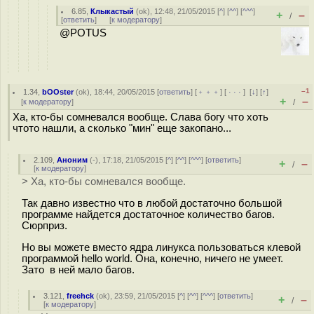
6.85
,
Клыкастый
(
ok
), 12:48, 21/05/2015 [
^
] [
^^
] [
^^^
]
+
–
/
[
ответить
]
[
к модератору
]
@POTUS
–1
1.34
,
bOOster
(
ok
), 18:44, 20/05/2015 [
ответить
] [
﹢﹢﹢
] [
· · ·
]
[
↓
] [
↑
]
+
–
[
к модератору
]
/
Ха, кто-бы сомневался вообще. Слава богу что хоть
чтото нашли, а сколько "мин" еще закопано...
2.109
,
Аноним
(
-
), 17:18, 21/05/2015 [
^
] [
^^
] [
^^^
] [
ответить
]
+
–
/
[
к модератору
]
> Ха, кто-бы сомневался вообще.
Так давно известно что в любой достаточно большой
программе найдется достаточное количество багов.
Сюрприз.
Но вы можете вместо ядра линукса пользоваться клевой
программой hello world. Она, конечно, ничего не умеет.
Зато в ней мало багов.
3.121
,
freehck
(
ok
), 23:59, 21/05/2015 [
^
] [
^^
] [
^^^
] [
ответить
]
+
–
/
[
к модератору
]