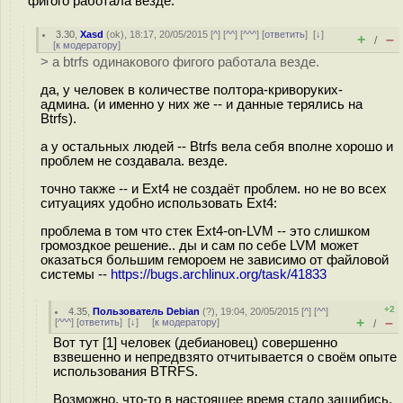
фигого работала везде.
3.30
,
Xasd
(
ok
), 18:17, 20/05/2015 [
^
] [
^^
] [
^^^
] [
ответить
]
[
↓
]
+
–
/
[
к модератору
]
> а btrfs одинакового фигого работала везде.
да, у человек в количестве полтора-криворуких-
админа. (и именно у них же -- и данные терялись на
Btrfs).
а у остальных людей -- Btrfs вела себя вполне хорошо и
проблем не создавала. везде.
точно также -- и Ext4 не создаёт проблем. но не во всех
ситуациях удобно использовать Ext4:
проблема в том что стек Ext4-on-LVM -- это слишком
громоздкое решение.. ды и сам по себе LVM может
оказаться большим гемороем не зависимо от файловой
системы --
https://bugs.archlinux.org/task/41833
+2
4.35
,
Пользователь Debian
(
?
), 19:04, 20/05/2015 [
^
] [
^^
]
+
–
[
^^^
] [
ответить
]
[
↓
] [
к модератору
]
/
Вот тут [1] человек (дебиановец) совершенно
взвешенно и непредвзято отчитывается о своём опыте
использования BTRFS.
Возможно, что-то в настоящее время стало зашибись,