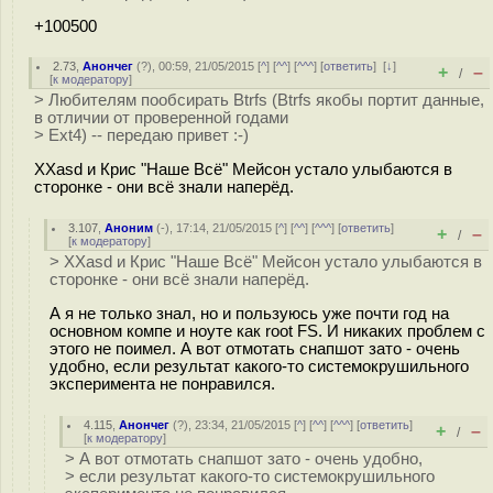
+100500
2.73
,
Анончег
(
?
), 00:59, 21/05/2015 [
^
] [
^^
] [
^^^
] [
ответить
]
[
↓
]
+
–
/
[
к модератору
]
> Любителям пообсирать Btrfs (Btrfs якобы портит данные,
в отличии от проверенной годами
> Ext4) -- передаю привет :-)
XXasd и Крис "Наше Всё" Мейсон устало улыбаются в
сторонке - они всё знали наперёд.
3.107
,
Аноним
(
-
), 17:14, 21/05/2015 [
^
] [
^^
] [
^^^
] [
ответить
]
+
–
/
[
к модератору
]
> XXasd и Крис "Наше Всё" Мейсон устало улыбаются в
сторонке - они всё знали наперёд.
А я не только знал, но и пользуюсь уже почти год на
основном компе и ноуте как root FS. И никаких проблем с
этого не поимел. А вот отмотать снапшот зато - очень
удобно, если результат какого-то системокрушильного
эксперимента не понравился.
4.115
,
Анончег
(
?
), 23:34, 21/05/2015 [
^
] [
^^
] [
^^^
] [
ответить
]
+
–
/
[
к модератору
]
> А вот отмотать снапшот зато - очень удобно,
> если результат какого-то системокрушильного