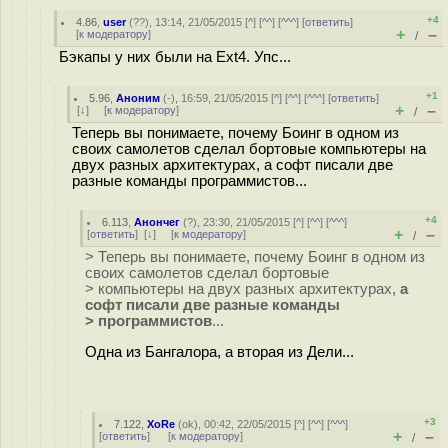
+4
4.86
,
user
(
??
), 13:14, 21/05/2015 [
^
] [
^^
] [
^^^
] [
ответить
]
+
–
[
к модератору
]
/
Бэкапы у них были на Ext4. Упс...
+1
5.96
,
Аноним
(
-
), 16:59, 21/05/2015 [
^
] [
^^
] [
^^^
] [
ответить
]
+
–
[
↓
] [
к модератору
]
/
Теперь вы понимаете, почему Боинг в одном из
своих самолетов сделал бортовые компьютеры на
двух разных архитектурах, а софт писали две
разные команды программистов...
+4
6.113
,
Анончег
(
?
), 23:30, 21/05/2015 [
^
] [
^^
] [
^^^
]
+
–
[
ответить
]
[
↓
] [
к модератору
]
/
> Теперь вы понимаете, почему Боинг в одном из
своих самолетов сделал бортовые
> компьютеры на двух разных архитектурах,
а
софт писали две разные команды
> программистов
...
Одна из Бангалора, а вторая из Дели...
+3
7.122
,
XoRe
(
ok
), 00:42, 22/05/2015 [
^
] [
^^
] [
^^^
]
+
–
[
ответить
]
[
к модератору
]
/