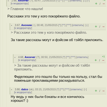
2.66
,
Анончег
(
?
), 00:47, 21/05/2015 [
^
] [
^^
] [
^^^
] [
ответить
]
[
↓
] [
↑
]
+
–
[
к модератору
]
/
> Главное что нашли!
Расскажи это тем у кого покорёжило файло.
3.67
,
Аноним
(
-
), 00:48, 21/05/2015 [
^
] [
^^
] [
^^^
] [
ответить
]
[
↓
]
+
–
/
[
к модератору
]
> Расскажи это тем у кого покорёжило файло.
За такие рассказы могут и фэйсом об тэйбл приложить.
+1
4.68
,
Анончег
(
?
), 00:50, 21/05/2015 [
^
] [
^^
] [
^^^
] [
ответить
]
+
–
[
к модератору
]
/
> За такие рассказы могут и фэйсом об тэйбл
приложить.
Фиделюшке это пошло бы только на пользу, стал бы
поменьше прокламациями раскидываться.
3.80
,
dalco
(
ok
), 03:15, 21/05/2015 [
^
] [
^^
] [
^^^
] [
ответить
]
[
↑
]
+
–
/
[
к модератору
]
Ну ведь у них были бэкапы и все кончилось
хорошо? :)