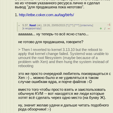
но из чтения указанного ресурса лично я сделал
вывод "для продакшена пока неготово".
1.
http://etbe.coker.com.au/tag/btrfs/
–1
5.37
,
Xasd
(
ok
), 19:26, 20/05/2015 [
^
] [
^^
] [
^^^
] [
ответить
]
+
–
[
к модератору
]
/
ааааааа... ну теперь-то всё ясно стало...
не готово для продакшена, говорите?
> Then I reverted to kernel 3.13.10 but the reboot to
apply that kernel change failed. Systemd was unable to
umount the root filesystem (maybe because of a
problem with Xen) and then hung the system instead of
rebooting
это же просто очередной любитель поизвращяться с
Xen :-) .. можно было и не удивляться в таком
случае ошибкам ядра, и порче файлов :-D
вместо того чтобы просто взять и заиспользовать
обычную KVM -- вот находятся же люди которые
хотят всё сделать через одно место (на букву Ж).
ну, значит желаю удачи и дальше читать подобного
рода обзорчики! :-)