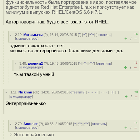
функциональность была портирована в ядро, поставляемое
в дистрибутиве Red Hat Enterprise Linux и присутствует как
минимум в выпусках RHEL/CentOS 6.6 и 7.1.
Автор говорит так, будто все юзают этот RHEL.
+6
2.19
,
Мегазаычы
(
?
), 16:14, 20/05/2015 [
^
] [
^^
] [
^^^
] [
ответить
]
+
–
[
к модератору
]
/
админы локалхоста - нет.
множество энтерпрайзов с большими деньгами - да.
–2
3.40
,
аноним2
(
?
), 19:45, 20/05/2015 [
^
] [
^^
] [
^^^
] [
ответить
]
+
–
[
к модератору
]
/
тыы таакой умный
+5
1.11
,
Nicknnn
(
ok
), 14:31, 20/05/2015 [
ответить
] [
﹢﹢﹢
] [
· · ·
]
[
↓
] [
↑
]
+
–
[
к модератору
]
/
Энтерпрайзненько
+1
2.70
,
Анончег
(
?
), 00:55, 21/05/2015 [
^
] [
^^
] [
^^^
] [
ответить
]
+
–
[
к модератору
]
/
> Энтерпрайзненько