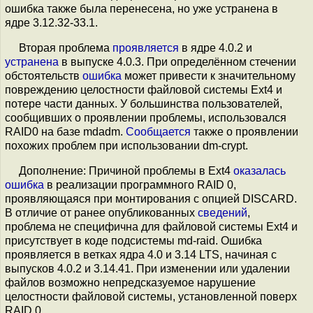
ошибка также была перенесена, но уже устранена в
ядре 3.12.32-33.1.
Вторая проблема
проявляется
в ядре 4.0.2 и
устранена
в выпуске 4.0.3. При определённом стечении
обстоятельств
ошибка
может привести к значительному
повреждению целостности файловой системы Ext4 и
потере части данных. У большинства пользователей,
сообщивших о проявлении проблемы, использовался
RAID0 на базе mdadm.
Сообщается
также о проявлении
похожих проблем при использовании dm-crypt.
Дополнение: Причиной проблемы в Ext4
оказалась
ошибка
в реализации программного RAID 0,
проявляющаяся при монтирования с опцией DISCARD.
В отличие от ранее опубликованных
сведений
,
проблема не специфична для файловой системы Ext4 и
присутствует в коде подсистемы md-raid. Ошибка
проявляется в ветках ядра 4.0 и 3.14 LTS, начиная с
выпусков 4.0.2 и 3.14.41. При изменении или удалении
файлов возможно непредсказуемое нарушение
целостности файловой системы, установленной поверх
RAID 0.