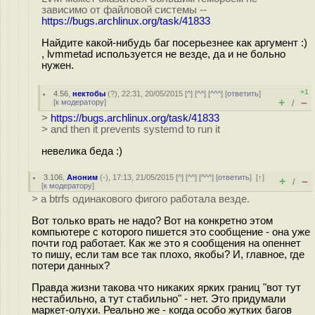
зависимо от файловой системы --
https://bugs.archlinux.org/task/41833
Найдите какой-нибудь баг посерьезнее как аргумент :)
, lvmmetad используется не везде, да и не больно
нужен.
+1
4.56
,
нектобы
(
?
), 22:31, 20/05/2015 [
^
] [
^^
] [
^^^
] [
ответить
]
+
–
[
к модератору
]
/
>
https://bugs.archlinux.org/task/41833
> and then it prevents systemd to run it
невелика беда :)
3.106
,
Аноним
(
-
), 17:13, 21/05/2015 [
^
] [
^^
] [
^^^
] [
ответить
]
[
↑
]
+
–
/
[
к модератору
]
> а btrfs одинакового фигого работала везде.
Вот только врать не надо? Вот на конкретно этом
компьютере с которого пишется это сообщение - она уже
почти год работает. Как же это я сообщения на опеннет
то пишу, если там все так плохо, якобы? И, главное, где
потери данных?
Правда жизни такова что никаких ярких границ "вот тут
нестабильно, а тут стабильно" - нет. Это придумали
маркет-олухи. Реально же - когда особо жутких багов