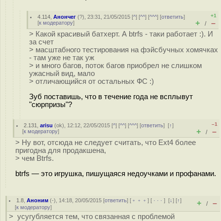
+1
4.114
,
Анончег
(
?
), 23:31, 21/05/2015 [
^
] [
^^
] [
^^^
] [
ответить
]
+
–
[
к модератору
]
/
> Какой красивый батхерт. А btrfs - таки работает :). И
за счет
> масштабного тестирования на фэйсбучных хомячках
- там уже не так уж
> и много багов, поток багов приобрел не слишком
ужасный вид, мало
> отличающийся от остальных ФС :)
Зуб поставишь, что в течение года не всплывут
"сюрпризы"?
–1
2.131
,
arisu
(
ok
), 12:12, 22/05/2015 [
^
] [
^^
] [
^^^
] [
ответить
]
[
↑
]
+
–
[
к модератору
]
/
> Ну вот, отсюда не следует считать, что Ext4 более
пригодна для продакшена,
> чем Btrfs.
btrfs — это игрушка, пишущаяся недоучками и профанами.
1.8
,
Аноним
(
-
), 14:18, 20/05/2015 [
ответить
] [
﹢﹢﹢
] [
· · ·
]
[
↓
] [
↑
]
+
–
/
[
к модератору
]
> усугубляется тем, что связанная с проблемой