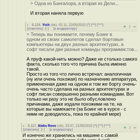
> Одна из Бангалора, а вторая из Дели...
И вторая наняла первую
6.124
,
Ytch
(
ok
), 01:11, 22/05/2015 [
^
] [
^^
] [
^^^
]
+
–
/
[
ответить
]
[
↑
] [
к модератору
]
> Теперь вы понимаете, почему Боинг в
одном из своих самолетов сделал бортовые
компьютеры на двух разных архитектурах, а
софт писали две разные команды программистов...
А пруф какой-нить можно? Даже не столько самого
факта, сколько того что причина была именно
такой.
Просто из того что лично встречал: аналогичная
(ну или очень похожая) по назначению аппаратура,
примененная даже на одном и том же борту очень-
очень часто сделана на разных архитектурах и
софт писан совершенно разными командами. Вот
только ни разу это не было обусловлено
причинами, даже издали похожими на те, на
которые вы намекаете (за Боинг не в курсе - с
ними не доводилось, пока по крайней мере)
5.117
,
Aleks Revo
(
ok
), 23:47, 21/05/2015 [
^
] [
^^
] [
^^^
]
+
–
/
[
ответить
]
[
↑
] [
к модератору
]
И конечно же хранились на машине с самой