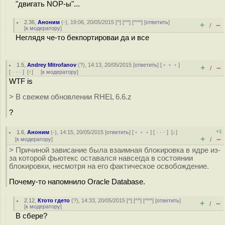
"двигать NOP-ы"...
2.36
,
Аноним
(
-
), 19:06, 20/05/2015 [
^
] [
^^
] [
^^^
] [
ответить
]
+
–
/
[
к модератору
]
Неглядя че-то бекпортироваи да и все
1.5
,
Andrey Mitrofanov
(
?
), 14:13, 20/05/2015 [
ответить
] [
﹢﹢﹢
]
+
–
/
[
· · ·
]
[
↑
] [
к модератору
]
WTF is
> В свежем обновлении RHEL 6.6.z
?
+1
1.6
,
Аноним
(
-
), 14:15, 20/05/2015 [
ответить
] [
﹢﹢﹢
] [
· · ·
]
[
↓
]
+
–
[
к модератору
]
/
> Причиной зависание была взаимная блокировка в ядре из-
за которой фьютекс оставался навсегда в состоянии
блокировки, несмотря на его фактическое освобождение.
Почему-то напомнило Oracle Database.
2.12
,
Ктото гдето
(
?
), 14:33, 20/05/2015 [
^
] [
^^
] [
^^^
] [
ответить
]
+
–
/
[
к модератору
]
В сбере?