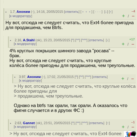
–4
1.7
,
Аноним
(
-
), 14:16, 20/05/2015 [
ответить
] [
﹢﹢﹢
] [
· · ·
]
[
↓
] [
↑
]
+
–
[
к модератору
]
/
Ну вот, отсюда не следует считать, что Ext4 более пригодна
для продакшена, чем Btrfs.
+17
2.16
,
A.Stahl
(
ok
), 15:23, 20/05/2015 [
^
] [
^^
] [
^^^
] [
ответить
]
[
↓
]
+
–
[
к модератору
]
/
4% круглых покрышек шинного завода "росава" --
брак.
Ну вот, отсюда не следует считать, что круглые
колёса более пригодны для продакшена, чем треугольные.
3.97
,
Аноним
(
-
), 17:02, 21/05/2015 [
^
] [
^^
] [
^^^
] [
ответить
]
+
–
/
[
к модератору
]
> Ну вот, отсюда не следует считать, что круглые колёса
более пригодны для
> продакшена, чем треугольные.
Однако на btrfs так орали, так орали. А оказалось что
фигня случается и в других ФС :)
–1
2.63
,
Gannet
(
ok
), 23:51, 20/05/2015 [
^
] [
^^
] [
^^^
] [
ответить
]
[
↑
]
+
–
[
к модератору
]
/
> Ну вот, отсюда не следует считать, что Ext4 более