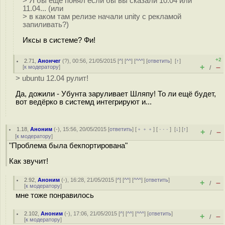
> Я бы ещё понял если бы вы сказали 10.04 или
11.04... (или
> в каком там релизе начали unity с рекламой
запиливать?)
Иксы в системе? Фи!
+2
2.71
,
Анончег
(
?
), 00:56, 21/05/2015 [
^
] [
^^
] [
^^^
] [
ответить
]
[
↑
]
+
–
[
к модератору
]
/
> ubuntu 12.04 рулит!
Да, дожили - Убунта заруливает Шляпу! То ли ещё будет,
вот ведёрко в системд интегрируют и...
1.18
,
Аноним
(
-
), 15:56, 20/05/2015 [
ответить
] [
﹢﹢﹢
] [
· · ·
]
[
↓
] [
↑
]
+
–
/
[
к модератору
]
"Проблема была бекпортирована"
Как звучит!
2.92
,
Аноним
(
-
), 16:28, 21/05/2015 [
^
] [
^^
] [
^^^
] [
ответить
]
+
–
/
[
к модератору
]
мне тоже понравилось
2.102
,
Аноним
(
-
), 17:06, 21/05/2015 [
^
] [
^^
] [
^^^
] [
ответить
]
+
–
/
[
к модератору
]