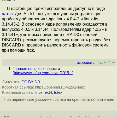
В настоящее время исправление доступно в виде
патча
. Для Arch Linux уже выпущены устраняющие
проблему обновления ядра linux 4.0.4-2 и linux-lts
3.14.43-2. В основном ядре исправления ожидаются в
выпусках 4.0.5 и 3.14.44. Пользователям ядер 4.0.2+ и
3.14.41+, у которых применяется RAID0 с опцией
DISCARD, рекомендуется перемонтировать раздел без
DISCARD и проверить целостность файловой системы
при помощи fsck.
+
–
исправить
/
+31
Главная ссылка к новости
(
http://www.infoq.com/news/2015...
)
Лицензия:
CC BY 3.0
Короткая ссылка: https://opennet.ru/42262-linux
Ключевые слова:
linux
,
ext4
,
futex
При перепечатке указание ссылки на opennet.ru обязательно