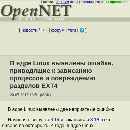
Профиль:
Аноним
(
вход
|
регистрация
)
неRU
opennet.me
[
новости
/
+++
|
форум
|
теги
|
]
В ядре Linux выявлены ошибки,
приводящие к зависанию
процессов и повреждению
разделов EXT4
20.05.2015 13:51 (MSK)
В ядре Linux выявлены две неприятные ошибки:
Начиная с выпуска
3.14
и заканчивая
3.18
, т.е. с
января по октябрь 2014 года, в ядре Linux