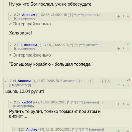
Ну уж что Бог послал, уж не обессудьте.
2.78
,
Аноним
(
-
), 02:58, 21/05/2015 [
^
] [
^^
] [
^^^
] [
ответить
]
+
–
/
[
к модератору
]
> Энтерпрайзненько
Халява же!
+1
2.101
,
Аноним
(
-
), 17:05, 21/05/2015 [
^
] [
^^
] [
^^^
] [
ответить
]
+
–
[
к модератору
]
/
> Энтерпрайзненько
"Большому кораблю - большая торпеда!"
–3
1.14
,
Аноним
(
-
), 14:57, 20/05/2015 [
ответить
] [
﹢﹢﹢
] [
· · ·
]
[
↓
] [
↑
]
+
–
[
к модератору
]
/
ubuntu 12.04 рулит!
2.17
,
cat666
(
ok
), 15:50, 20/05/2015 [
^
] [
^^
] [
^^^
] [
ответить
]
[
↓
]
+
–
/
[
к модератору
]
Рулить то рулит, только тормозит при этом и
виснет....
3.28
,
Andrey
(
??
), 18:11, 20/05/2015 [
^
] [
^^
] [
^^^
] [
ответить
]
+
–
/