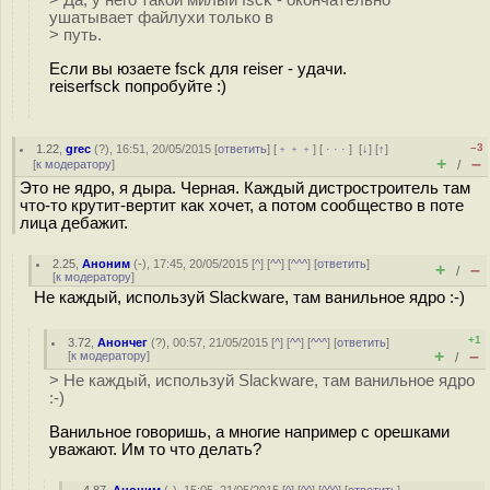
> Да, у него такой милый fsck - окончательно
ушатывает файлухи только в
> путь.
Если вы юзаете fsck для reiser - удачи.
reiserfsck попробуйте :)
–3
1.22
,
grec
(
?
), 16:51, 20/05/2015 [
ответить
] [
﹢﹢﹢
] [
· · ·
]
[
↓
] [
↑
]
+
–
[
к модератору
]
/
Это не ядро, я дыра. Черная. Каждый дистростроитель там
что-то крутит-вертит как хочет, а потом сообщество в поте
лица дебажит.
2.25
,
Аноним
(
-
), 17:45, 20/05/2015 [
^
] [
^^
] [
^^^
] [
ответить
]
+
–
/
[
к модератору
]
Не каждый, используй Slackware, там ванильное ядро :-)
+1
3.72
,
Анончег
(
?
), 00:57, 21/05/2015 [
^
] [
^^
] [
^^^
] [
ответить
]
+
–
[
к модератору
]
/
> Не каждый, используй Slackware, там ванильное ядро
:-)
Ванильное говоришь, а многие например с орешками
уважают. Им то что делать?