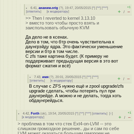
+1
6.41
,
ананим.orig
(
?
), 19:47, 20/05/2015 [
^
] [
^^
] [
^^^
]
+
–
[
ответить
]
[
к модератору
]
/
>> Then I reverted to kernel 3.13.10
> вместо того чтобы просто взять и
заиспользовать обычную KVM
Да дело не в ксенах.
Дело в том, что бтр очень чувствительна к
даунгрэйду ядра. Это фактически уменьшение
версии и бтр в том числе.
С zfs таже картина будет. (К примеру не
поддерживает предыдущая версия в это вот
формат сжатия и всё)
7.43
,
имя
(
?
), 20:01, 20/05/2015 [
^
] [
^^
] [
^^^
]
+
–
/
[
ответить
]
[
к модератору
]
В случае с ZFS нужно ещё и zpool upgrade/zfs
upgrade сделать, чтобы потерять пул при
даунгрейде. А можно и не делать, тогда хоть
обдаунгрейдься.
+1
4.42
,
Forth
(
ok
), 19:54, 20/05/2015 [
^
] [
^^
] [
^^^
] [
ответить
]
[
↑
]
+
–
[
к модератору
]
/
> проблема в том что стек Ext4-on-LVM -- это
слишком громоздкое решение.. ды и сам по себе
LVM может оказаться большим гемороем не