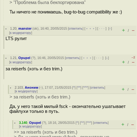
> "Проблема была бекпортирована"
Ты ничего не понимаешь, bug-to-bug compatibility же :)
1.20
,
manster
(
ok
), 16:40, 20/05/2015 [
ответить
] [
﹢﹢﹢
] [
· · ·
]
[
↑
]
+
–
/
[
к модератору
]
LTS рулит
–2
1.21
,
Opupel
(
?
), 16:46, 20/05/2015 [
ответить
] [
﹢﹢﹢
] [
· · ·
]
[
↓
]
+
–
[
к модератору
]
/
за reiserfs (хоть и без trim.)
2.103
,
Аноним
(
-
), 17:07, 21/05/2015 [
^
] [
^^
] [
^^^
] [
ответить
]
+
–
/
[
к модератору
]
> за reiserfs (хоть и без trim.)
Да, у него такой милый fsck - окончательно ушатывает
файлухи только в путь.
3.140
,
Opupel
(
?
), 18:16, 28/05/2015 [
^
] [
^^
] [
^^^
] [
ответить
]
+
–
/
[
к модератору
]
>> за reiserfs (хоть и без trim.)