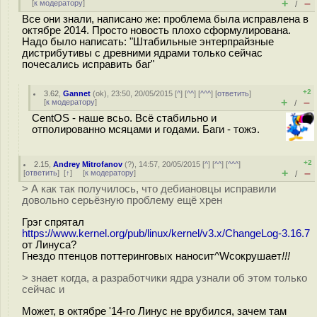
+
–
[
к модератору
]
/
Все они знали, написано же: проблема была исправлена в
октябре 2014. Просто новость плохо сформулирована.
Надо было написать: "Штабильные энтерпрайзные
дистрибутивы с древними ядрами только сейчас
почесались исправить баг"
+2
3.62
,
Gannet
(
ok
), 23:50, 20/05/2015 [
^
] [
^^
] [
^^^
] [
ответить
]
+
–
[
к модератору
]
/
СentOS - наше всьо. Всё стабильно и
отполированно мсяцами и годами. Баги - тожэ.
+2
2.15
,
Andrey Mitrofanov
(
?
), 14:57, 20/05/2015 [
^
] [
^^
] [
^^^
]
+
–
[
ответить
]
[
↑
] [
к модератору
]
/
> А как так получилось, что дебиановцы исправили
довольно серьёзную проблему ещё хрен
Грэг спрятал
https://www.kernel.org/pub/linux/kernel/v3.x/ChangeLog-3.16.7
от Линуса?
Гнездо птенцов поттеринговых наносит^Wсокрушает
!!!
> знает когда, а разработчики ядра узнали об этом только
сейчас и
Может, в октябре '14-го Линус не врубился, зачем там