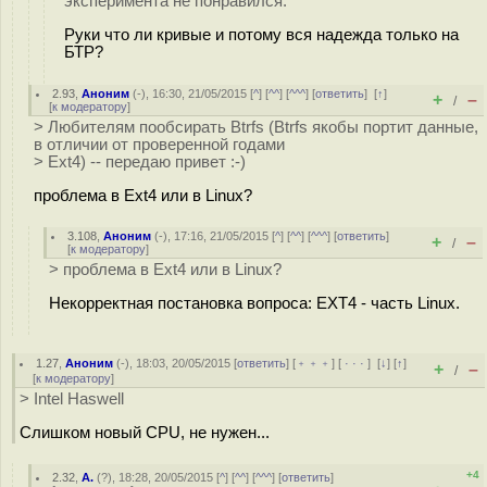
эксперимента не понравился.
Руки что ли кривые и потому вся надежда только на
БТР?
2.93
,
Аноним
(
-
), 16:30, 21/05/2015 [
^
] [
^^
] [
^^^
] [
ответить
]
[
↑
]
+
–
/
[
к модератору
]
> Любителям пообсирать Btrfs (Btrfs якобы портит данные,
в отличии от проверенной годами
> Ext4) -- передаю привет :-)
проблема в Ext4 или в Linux?
3.108
,
Аноним
(
-
), 17:16, 21/05/2015 [
^
] [
^^
] [
^^^
] [
ответить
]
+
–
/
[
к модератору
]
> проблема в Ext4 или в Linux?
Некорректная постановка вопроса: EXT4 - часть Linux.
1.27
,
Аноним
(
-
), 18:03, 20/05/2015 [
ответить
] [
﹢﹢﹢
] [
· · ·
]
[
↓
] [
↑
]
+
–
/
[
к модератору
]
> Intel Haswell
Слишком новый CPU, не нужен...
+4
2.32
,
A.
(
?
), 18:28, 20/05/2015 [
^
] [
^^
] [
^^^
] [
ответить
]