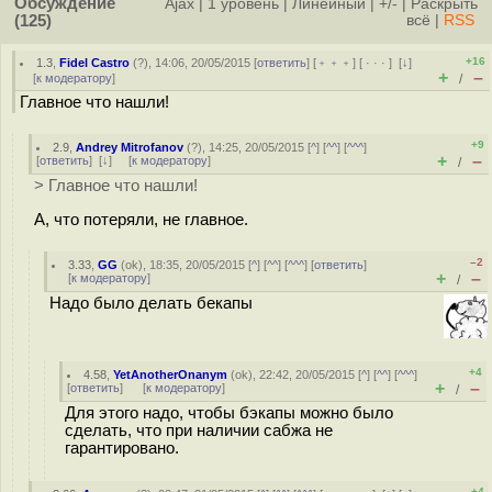
Обсуждение
Ajax
|
1 уровень
|
Линейный
|
+/-
|
Раскрыть
(125)
всё
|
RSS
+16
1.3
,
Fidel Castro
(
?
), 14:06, 20/05/2015 [
ответить
] [
﹢﹢﹢
] [
· · ·
]
[
↓
]
+
–
[
к модератору
]
/
Главное что нашли!
+9
2.9
,
Andrey Mitrofanov
(
?
), 14:25, 20/05/2015 [
^
] [
^^
] [
^^^
]
+
–
[
ответить
]
[
↓
] [
к модератору
]
/
> Главное что нашли!
А, что потеряли, не главное.
–2
3.33
,
GG
(
ok
), 18:35, 20/05/2015 [
^
] [
^^
] [
^^^
] [
ответить
]
+
–
[
к модератору
]
/
Надо было делать бекапы
+4
4.58
,
YetAnotherOnanym
(
ok
), 22:42, 20/05/2015 [
^
] [
^^
] [
^^^
]
+
–
[
ответить
]
[
к модератору
]
/
Для этого надо, чтобы бэкапы можно было
сделать, что при наличии сабжа не
гарантировано.
+4