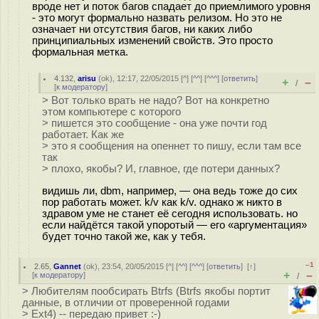
вроде нет и поток багов спадает до приемлимого уровня
- это могут формально назвать релизом. Но это не
означает ни отсутствия багов, ни каких либо
принципиальных изменений свойств. Это просто
формальная метка.
4.132
,
arisu
(
ok
), 12:17, 22/05/2015 [
^
] [
^^
] [
^^^
] [
ответить
]
+
–
/
[
к модератору
]
> Вот только врать не надо? Вот на конкретно
этом компьютере с которого
> пишется это сообщение - она уже почти год
работает. Как же
> это я сообщения на опеннет то пишу, если там все
так
> плохо, якобы? И, главное, где потери данных?
видишь ли, dbm, например, — она ведь тоже до сих
пор работать может. k/v как k/v. однако ж никто в
здравом уме не станет её сегодня использовать. но
если найдётся такой упоротый — его «аргументация»
будет точно такой же, как у тебя.
–1
2.65
,
Gannet
(
ok
), 23:54, 20/05/2015 [
^
] [
^^
] [
^^^
] [
ответить
]
[
↑
]
+
–
[
к модератору
]
/
> Любителям пообсирать Btrfs (Btrfs якобы портит
данные, в отличии от проверенной годами
> Ext4) -- передаю привет :-)