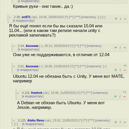
[
к модератору
]
Кривые руки - они такие.. да :)
2.38
,
vn971
(
ok
), 19:36, 20/05/2015 [
^
] [
^^
] [
^^^
] [
ответить
]
[
↓
] [
↑
]
+
–
/
[
к модератору
]
Я бы ещё понял если бы вы сказали 10.04 или
11.04... (или в каком там релизе начали unity с
рекламой запиливать?)
3.44
,
Аноним
(
-
), 20:12, 20/05/2015 [
^
] [
^^
] [
^^^
] [
ответить
]
+
–
/
[
к модератору
]
Они уже не поддерживаются, в отличие от 12.04
+1
3.91
,
Аноним
(
-
), 16:06, 21/05/2015 [
^
] [
^^
] [
^^^
] [
ответить
]
[
↓
]
+
–
[
к модератору
]
/
Ubuntu 12.04 не обязана быть с Unity. У меня вот MATE,
например
+1
4.119
,
freehck
(
ok
), 23:48, 21/05/2015 [
^
] [
^^
] [
^^^
] [
ответить
]
+
–
[
к модератору
]
/
А Debian не обязан быть Ubuntu. У меня вот
Jessie, например.
3.120
,
Aleks Revo
(
ok
), 23:52, 21/05/2015 [
^
] [
^^
] [
^^^
] [
ответить
]
+
–
/
[
↑
] [
к модератору
]