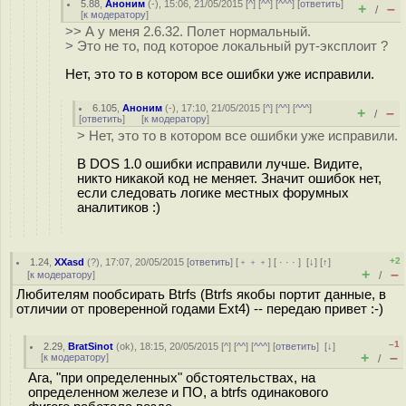
5.88
,
Аноним
(
-
), 15:06, 21/05/2015 [
^
] [
^^
] [
^^^
] [
ответить
]
+
–
/
[
к модератору
]
>> А у меня 2.6.32. Полет нормальный.
> Это не то, под которое локальный рут-эксплоит ?
Нет, это то в котором все ошибки уже исправили.
6.105
,
Аноним
(
-
), 17:10, 21/05/2015 [
^
] [
^^
] [
^^^
]
+
–
/
[
ответить
]
[
к модератору
]
> Нет, это то в котором все ошибки уже исправили.
В DOS 1.0 ошибки исправили лучше. Видите,
никто никакой код не меняет. Значит ошибок нет,
если следовать логике местных форумных
аналитиков :)
+2
1.24
,
XXasd
(
?
), 17:07, 20/05/2015 [
ответить
] [
﹢﹢﹢
] [
· · ·
]
[
↓
] [
↑
]
+
–
[
к модератору
]
/
Любителям пообсирать Btrfs (Btrfs якобы портит данные, в
отличии от проверенной годами Ext4) -- передаю привет :-)
–1
2.29
,
BratSinot
(
ok
), 18:15, 20/05/2015 [
^
] [
^^
] [
^^^
] [
ответить
]
[
↓
]
+
–
[
к модератору
]
/
Ага, "при определенных" обстоятельствах, на
определенном железе и ПО, а btrfs одинакового