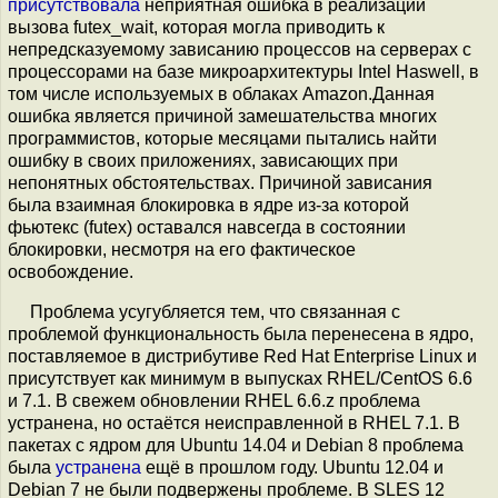
присутствовала
неприятная ошибка в реализации
вызова futex_wait, которая могла приводить к
непредсказуемому зависанию процессов на серверах с
процессорами на базе микроархитектуры Intel Haswell, в
том числе используемых в облаках Amazon.Данная
ошибка является причиной замешательства многих
программистов, которые месяцами пытались найти
ошибку в своих приложениях, зависающих при
непонятных обстоятельствах. Причиной зависания
была взаимная блокировка в ядре из-за которой
фьютекс (futex) оставался навсегда в состоянии
блокировки, несмотря на его фактическое
освобождение.
Проблема усугубляется тем, что связанная с
проблемой функциональность была перенесена в ядро,
поставляемое в дистрибутиве Red Hat Enterprise Linux и
присутствует как минимум в выпусках RHEL/CentOS 6.6
и 7.1. В свежем обновлении RHEL 6.6.z проблема
устранена, но остаётся неисправленной в RHEL 7.1. В
пакетах с ядром для Ubuntu 14.04 и Debian 8 проблема
была
устранена
ещё в прошлом году. Ubuntu 12.04 и
Debian 7 не были подвержены проблеме. В SLES 12