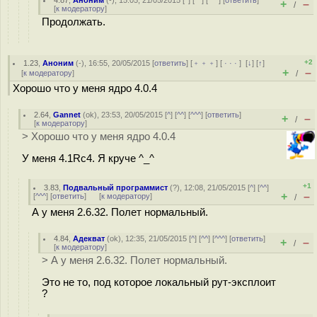
4.87
,
Аноним
(
-
), 15:05, 21/05/2015 [
^
] [
^^
] [
^^^
] [
ответить
]
+
–
/
[
к модератору
]
Продолжать.
+2
1.23
,
Аноним
(
-
), 16:55, 20/05/2015 [
ответить
] [
﹢﹢﹢
] [
· · ·
]
[
↓
] [
↑
]
+
–
[
к модератору
]
/
Хорошо что у меня ядро 4.0.4
2.64
,
Gannet
(
ok
), 23:53, 20/05/2015 [
^
] [
^^
] [
^^^
] [
ответить
]
+
–
/
[
к модератору
]
> Хорошо что у меня ядро 4.0.4
У меня 4.1Rc4. Я круче ^_^
+1
3.83
,
Подвальный программист
(
?
), 12:08, 21/05/2015 [
^
] [
^^
]
+
–
[
^^^
] [
ответить
]
[
к модератору
]
/
А у меня 2.6.32. Полет нормальный.
4.84
,
Адекват
(
ok
), 12:35, 21/05/2015 [
^
] [
^^
] [
^^^
] [
ответить
]
+
–
/
[
к модератору
]
> А у меня 2.6.32. Полет нормальный.
Это не то, под которое локальный рут-эксплоит
?