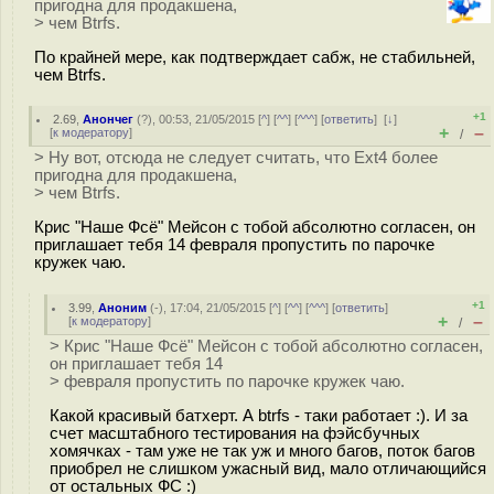
пригодна для продакшена,
> чем Btrfs.
По крайней мере, как подтверждает сабж, не стабильней,
чем Btrfs.
+1
2.69
,
Анончег
(
?
), 00:53, 21/05/2015 [
^
] [
^^
] [
^^^
] [
ответить
]
[
↓
]
+
–
[
к модератору
]
/
> Ну вот, отсюда не следует считать, что Ext4 более
пригодна для продакшена,
> чем Btrfs.
Крис "Наше Фсё" Мейсон с тобой абсолютно согласен, он
приглашает тебя 14 февраля пропустить по парочке
кружек чаю.
+1
3.99
,
Аноним
(
-
), 17:04, 21/05/2015 [
^
] [
^^
] [
^^^
] [
ответить
]
+
–
[
к модератору
]
/
> Крис "Наше Фсё" Мейсон с тобой абсолютно согласен,
он приглашает тебя 14
> февраля пропустить по парочке кружек чаю.
Какой красивый батхерт. А btrfs - таки работает :). И за
счет масштабного тестирования на фэйсбучных
хомячках - там уже не так уж и много багов, поток багов
приобрел не слишком ужасный вид, мало отличающийся
от остальных ФС :)