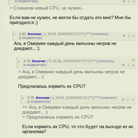
+
–
[
к модератору
]
/
> Слишком новый CPU, не нужен...
Если вам не нужен, не могли бы отдать его мне? Мне бы
пригодился ;)
3.60
,
Аноним
(
-
), 23:03, 20/05/2015 [
^
] [
^^
] [
^^^
] [
ответить
]
+
–
/
[
к модератору
]
Ага, в Омерике каждый день мильоны негров не
доедают... :)
+1
4.74
,
Анончег
(
?
), 01:00, 21/05/2015 [
^
] [
^^
] [
^^^
] [
ответить
]
+
–
[
к модератору
]
/
> Ага, в Омерике каждый день мильоны негров не
доедают... :)
Предлагаешь кормить их CPU?
5.79
,
Аноним
(
-
), 03:01, 21/05/2015 [
^
] [
^^
] [
^^^
] [
ответить
]
+
–
/
[
к модератору
]
>> Ага, в Омерике каждый день мильоны негров не
доедают... :)
> Предлагаешь кормить их CPU?
Если кормить их CPU, то что будет на выходе из их
организма?