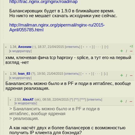
http://trac.nginx.org/nginx/roadmap
Балансировщих будет в 1.9.0 в ближайшее время.
Но никто не мешает скачать исходники уже сейчас.
http://mailman.nginx.org/pipermail/nginx-ru/2015-
April/055785.html
+2
1.34
,
Аноним
(
-
), 18:37, 21/04/2015 [
ответить
] [
﹢﹢﹢
] [
· · ·
]
[
↑
]
+
–
[
к модератору
]
/
хмм, ключевая фича tcp haproxy - splice, а тут его на первый
взгляд -нет
1.36
,
Ivan_83
(
?
), 19:50, 21/04/2015 [
ответить
] [
﹢﹢﹢
] [
· · ·
]
[
↓
]
+
–
/
[
к модератору
]
Баналансить можно было и в PF и поди в иптаблес, вообще
ядреная реализация.
2.53
,
AlexAT
(
ok
), 08:58, 22/04/2015 [
^
] [
^^
] [
^^^
] [
ответить
]
+
–
/
[
к модератору
]
> Баналансить можно было и в PF и поди в
иптаблес, вообще ядреная
> реализация.
А как насчёт двух и более балансеров с возможностью
получить IP клиента для бэкэнда?