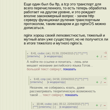
Еще один был бы ftp, а tcp это транспорт для
всего перечисленного, то есть теперь обработка
работает на другом уровне, и это рождает
вполне закономерный вопрос - зачем http
серверу функционал руления транспортным
протоколом, таким макаром и до nginxOS можно
дописаться.
nginx хорош своей легковестностью, тяжелый и
мутный апач уже существует, но не получится ли
в итоге тяжелого и мутного nginx'a.
–1
8.41
,
csdoc
(
ok
), 01:59, 22/04/2015 [
^
] [
^^
] [
^^^
]
+
–
[
ответить
]
[
к модератору
]
/
А пойти по ссылке и почитать - лень или
мешает незнание английского языка Готов...
большой текст свёрнут,
показать
+1
9.43
,
cmp
(
ok
), 04:58, 22/04/2015 [
^
] [
^^
] [
^^^
]
+
–
[
ответить
]
[
к модератору
]
/
Незачем, не собираюсь юзать, даже
рассматривать теоритическую возможность
такой ...
текст свёрнут,
показать
10.44
,
csdoc
(
ok
), 05:12, 22/04/2015 [
^
] [
^^
]
+
–
/
[
^^^
] [
ответить
]
[
↓
] [
к модератору
]