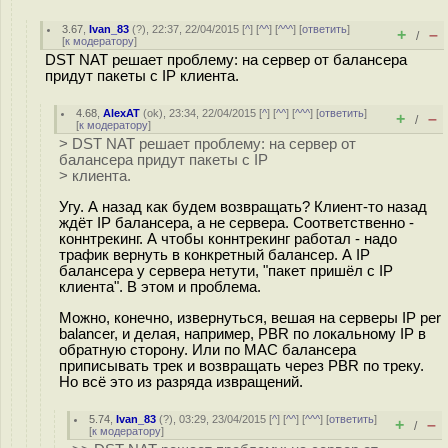
3.67
,
Ivan_83
(
?
), 22:37, 22/04/2015 [
^
] [
^^
] [
^^^
] [
ответить
]
+
–
/
[
к модератору
]
DST NAT решает проблему: на сервер от балансера
придут пакеты с IP клиента.
4.68
,
AlexAT
(
ok
), 23:34, 22/04/2015 [
^
] [
^^
] [
^^^
] [
ответить
]
+
–
/
[
к модератору
]
> DST NAT решает проблему: на сервер от
балансера придут пакеты с IP
> клиента.
Угу. А назад как будем возвращать? Клиент-то назад
ждёт IP балансера, а не сервера. Соответственно -
коннтрекинг. А чтобы коннтрекинг работал - надо
трафик вернуть в конкретный балансер. А IP
балансера у сервера нетути, "пакет пришёл с IP
клиента". В этом и проблема.
Можно, конечно, извернуться, вешая на серверы IP per
balancer, и делая, например, PBR по локальному IP в
обратную сторону. Или по MAC балансера
приписывать трек и возвращать через PBR по треку.
Но всё это из разряда извращений.
5.74
,
Ivan_83
(
?
), 03:29, 23/04/2015 [
^
] [
^^
] [
^^^
] [
ответить
]
+
–
/
[
к модератору
]