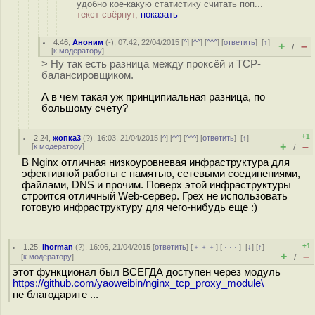
удобно кое-какую статистику считать поп...
текст свёрнут,
показать
4.46
,
Аноним
(
-
), 07:42, 22/04/2015 [
^
] [
^^
] [
^^^
] [
ответить
]
[
↑
]
+
–
/
[
к модератору
]
> Ну так есть разница между проксёй и TCP-
балансировщиком.
А в чем такая уж принципиальная разница, по
большому счету?
+1
2.24
,
жопка3
(
?
), 16:03, 21/04/2015 [
^
] [
^^
] [
^^^
] [
ответить
]
[
↑
]
+
–
[
к модератору
]
/
В Nginx отличная низкоуровневая инфраструктура для
эфективной работы с памятью, сетевыми соединениями,
файлами, DNS и прочим. Поверх этой инфраструктуры
строится отличный Web-сервер. Грех не использовать
готовую инфраструктуру для чего-нибудь еще :)
+1
1.25
,
ihorman
(
?
), 16:06, 21/04/2015 [
ответить
] [
﹢﹢﹢
] [
· · ·
]
[
↓
] [
↑
]
+
–
[
к модератору
]
/
этот функционал был ВСЕГДА доступен через модуль
https://github.com/yaoweibin/nginx_tcp_proxy_module\
не благодарите ...