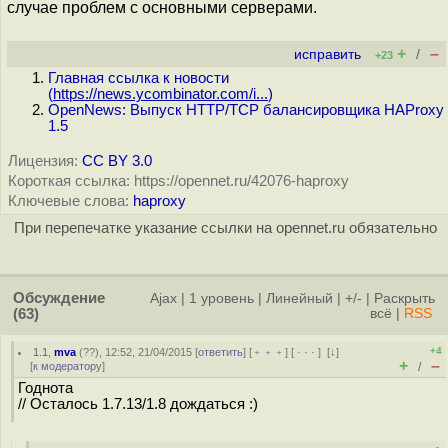
случае проблем с основными серверами.
+
–
исправить
/
+23
Главная ссылка к новости
(
https://news.ycombinator.com/i...
)
OpenNews: Выпуск HTTP/TCP балансировщика HAProxy
1.5
Лицензия:
CC BY 3.0
Короткая ссылка: https://opennet.ru/42076-haproxy
Ключевые слова:
haproxy
При перепечатке указание ссылки на opennet.ru обязательно
Обсуждение
Ajax
|
1 уровень
|
Линейный
|
+/-
|
Раскрыть
(63)
всё
|
RSS
+4
1.1
,
mva
(
??
), 12:52, 21/04/2015 [
ответить
] [
﹢﹢﹢
] [
· · ·
]
[
↓
]
+
–
[
к модератору
]
/
Годнота
// Осталось 1.7.13/1.8 дождаться :)