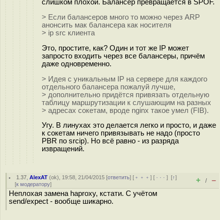
слишком плохой. Балансер превращается в SPOF.
> Если балансеров много то можно через ARP
анонсить мак балансера как носителя
> ip src клиента
Это, простите, как? Один и тот же IP может
запросто входить через все балансеры, причём
даже одновременно.
> Идея с уникальным IP на сервере для каждого
отдельного балансера пожалуй лучше,
> дополнительно придётся привязать отдельную
таблицу маршрутизации к слушающим на разных
> адресах сокетам, вроде nginx такое умел (FIB).
Угу. В линухах это делается легко и просто, и даже
к сокетам ничего привязывать не надо (просто
PBR по srcip). Но всё равно - из разряда
извращений.
1.37
,
AlexAT
(
ok
), 19:58, 21/04/2015 [
ответить
] [
﹢﹢﹢
] [
· · ·
]
[
↑
]
+
–
/
[
к модератору
]
Неплохая замена haproxy, кстати. С учётом
send/expect - вообще шикарно.