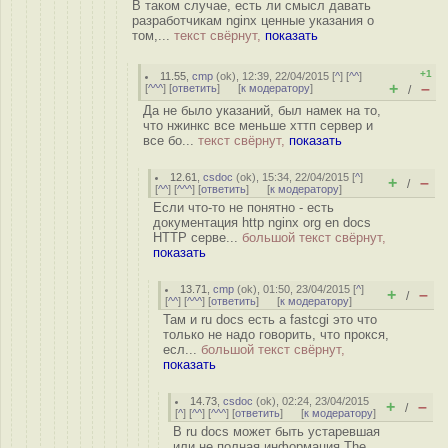
В таком случае, есть ли смысл давать
разработчикам nginx ценные указания о
том,...
текст свёрнут,
показать
+1
11.55
,
cmp
(
ok
), 12:39, 22/04/2015 [
^
] [
^^
]
+
–
[
^^^
] [
ответить
]
[
к модератору
]
/
Да не было указаний, был намек на то,
что нжинкс все меньше хттп сервер и
все бо...
текст свёрнут,
показать
12.61
,
csdoc
(
ok
), 15:34, 22/04/2015 [
^
]
+
–
/
[
^^
] [
^^^
] [
ответить
]
[
к модератору
]
Если что-то не понятно - есть
документация http nginx org en docs
HTTP серве...
большой текст свёрнут,
показать
13.71
,
cmp
(
ok
), 01:50, 23/04/2015 [
^
]
+
–
/
[
^^
] [
^^^
] [
ответить
]
[
к модератору
]
Там и ru docs есть а fastcgi это что
только не надо говорить, что прокся,
есл...
большой текст свёрнут,
показать
14.73
,
csdoc
(
ok
), 02:24, 23/04/2015
+
–
/
[
^
] [
^^
] [
^^^
] [
ответить
]
[
к модератору
]
В ru docs может быть устаревшая
или не полная информация The