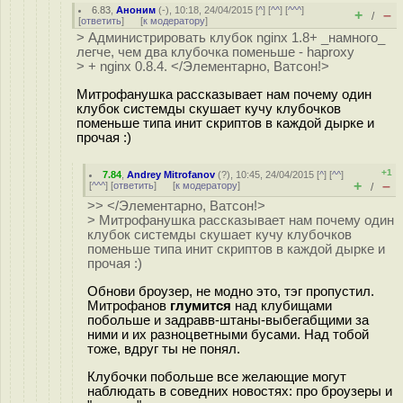
6.83
,
Аноним
(
-
), 10:18, 24/04/2015 [
^
] [
^^
] [
^^^
]
+
–
/
[
ответить
]
[
к модератору
]
> Администрировать клубок nginx 1.8+ _намного_
легче, чем два клубочка поменьше - haproxy
> + nginx 0.8.4. </Элементарно, Ватсон!>
Митрофанушка рассказывает нам почему один
клубок системды скушает кучу клубочков
поменьше типа инит скриптов в каждой дырке и
прочая :)
+1
7.84
,
Andrey Mitrofanov
(
?
), 10:45, 24/04/2015 [
^
] [
^^
]
+
–
[
^^^
] [
ответить
]
[
к модератору
]
/
>> </Элементарно, Ватсон!>
> Митрофанушка рассказывает нам почему один
клубок системды скушает кучу клубочков
поменьше типа инит скриптов в каждой дырке и
прочая :)
Обнови броузер, не модно это, тэг пропустил.
Митрофанов
глумится
над клубищами
побольше и задравв-штаны-выбегабщими за
ними и их разноцветными бусами. Над тобой
тоже, вдруг ты не понял.
Клубочки побольше все желающие могут
наблюдать в соведних новостях: про броузеры и