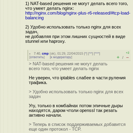
1) NAT-based решения не могут делать всего того,
что умеет делать nginx:
http://nginx.com/blog/nginx-plus-r6-released/#tcp-load-
balancing
2) Удобно использовать только nginx для всех
задач,
не добавляя при этом лишних сущностей в виде
stunnel или haproxy.
+2
7.40
,
cmp
(
ok
), 01:29, 22/04/2015 [
^
] [
^^
] [
^^^
]
+
–
[
ответить
]
[
к модератору
]
/
> NAT-based решения не могут делать
всего того, что умеет делать nginx
Не уверен, что iptables слабее в части руления
трафика.
> Удобно использовать только nginx для всех
задач
Угу, только в комбайнах потом эпичные дыры
находятся, даром чтоли openssl так резать
активно начали.
> Теперь в список поддерживаемых добавится
еще один протокол - TCP.