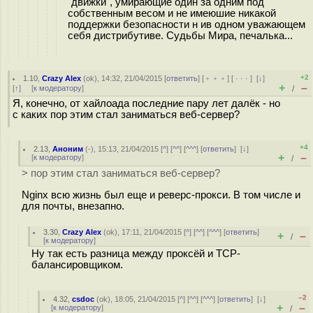
"движки", умирающие один за одним под
собственным весом и не имеюшие никакой
поддержки безопасности н ив одном уважающем
себя дистрибутиве. Судьбы Мира, печалька...
+2
1.10
,
Crazy Alex
(
ok
), 14:32, 21/04/2015 [
ответить
] [
﹢﹢﹢
] [
· · ·
]
[
↓
]
+
–
[
↑
] [
к модератору
]
/
Я, конечно, от хайлоада последние пару лет далёк - но
с каких пор этим стал заниматься веб-сервер?
+4
2.13
,
Аноним
(
-
), 15:13, 21/04/2015 [
^
] [
^^
] [
^^^
] [
ответить
]
[
↓
]
+
–
[
к модератору
]
/
> пор этим стал заниматься веб-сервер?
Nginx всю жизнь был еще и реверс-прокси. В том числе и
для почты, внезапно.
3.30
,
Crazy Alex
(
ok
), 17:11, 21/04/2015 [
^
] [
^^
] [
^^^
] [
ответить
]
+
–
/
[
к модератору
]
Ну так есть разница между проксёй и TCP-
балансировщиком.
–2
4.32
,
csdoc
(
ok
), 18:05, 21/04/2015 [
^
] [
^^
] [
^^^
] [
ответить
]
[
↓
]
+
–
[
к модератору
]
/