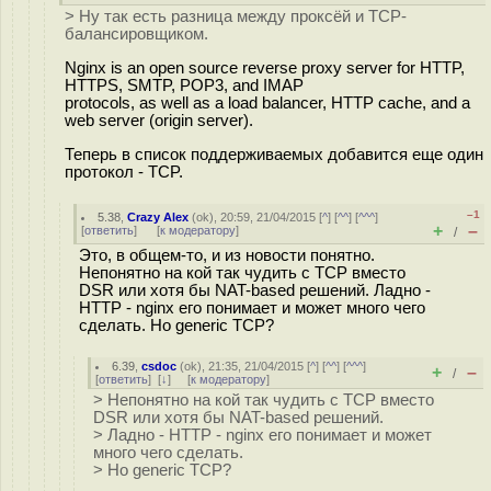
> Ну так есть разница между проксёй и TCP-
балансировщиком.
Nginx is an open source reverse proxy server for HTTP,
HTTPS, SMTP, POP3, and IMAP
protocols, as well as a load balancer, HTTP cache, and a
web server (origin server).
Теперь в список поддерживаемых добавится еще один
протокол - TCP.
–1
5.38
,
Crazy Alex
(
ok
), 20:59, 21/04/2015 [
^
] [
^^
] [
^^^
]
+
–
[
ответить
]
[
к модератору
]
/
Это, в общем-то, и из новости понятно.
Непонятно на кой так чудить с TCP вместо
DSR или хотя бы NAT-based решений. Ладно -
HTTP - nginx его понимает и может много чего
сделать. Но generic TCP?
6.39
,
csdoc
(
ok
), 21:35, 21/04/2015 [
^
] [
^^
] [
^^^
]
+
–
/
[
ответить
]
[
↓
] [
к модератору
]
> Непонятно на кой так чудить с TCP вместо
DSR или хотя бы NAT-based решений.
> Ладно - HTTP - nginx его понимает и может
много чего сделать.
> Но generic TCP?