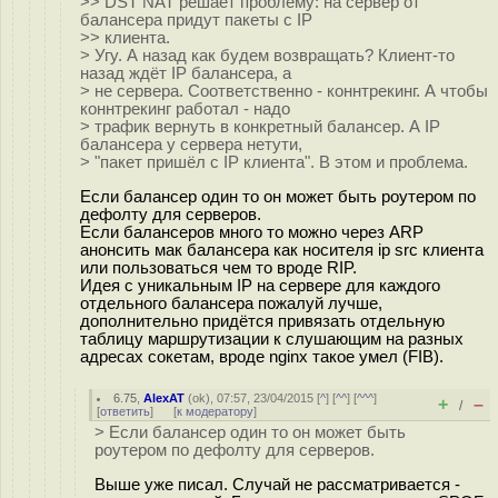
>> DST NAT решает проблему: на сервер от
балансера придут пакеты с IP
>> клиента.
> Угу. А назад как будем возвращать? Клиент-то
назад ждёт IP балансера, а
> не сервера. Соответственно - коннтрекинг. А чтобы
коннтрекинг работал - надо
> трафик вернуть в конкретный балансер. А IP
балансера у сервера нетути,
> "пакет пришёл с IP клиента". В этом и проблема.
Если балансер один то он может быть роутером по
дефолту для серверов.
Если балансеров много то можно через ARP
анонсить мак балансера как носителя ip src клиента
или пользоваться чем то вроде RIP.
Идея с уникальным IP на сервере для каждого
отдельного балансера пожалуй лучше,
дополнительно придётся привязать отдельную
таблицу маршрутизации к слушающим на разных
адресах сокетам, вроде nginx такое умел (FIB).
6.75
,
AlexAT
(
ok
), 07:57, 23/04/2015 [
^
] [
^^
] [
^^^
]
+
–
/
[
ответить
]
[
к модератору
]
> Если балансер один то он может быть
роутером по дефолту для серверов.
Выше уже писал. Случай не рассматривается -