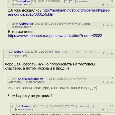
+1
2.33
,
shadow
(
??
), 18:30, 21/04/2015 [
^
] [
^^
] [
^^^
] [
ответить
]
+
–
[
к модератору
]
/
1.8 уже дождались
http://mailman.nginx.org/pipermail/nginx-
announce/2015/000156.html
2.49
,
CSRedRat
(
ok
), 08:05, 22/04/2015 [
^
] [
^^
] [
^^^
] [
ответить
]
+
–
/
[
к модератору
]
В тот же день!
https://www.opennet.ru/opennews/art.shtml?num=42082
1.2
,
rachok
(
ok
), 12:55, 21/04/2015 [
ответить
] [
﹢﹢﹢
] [
· · ·
]
[
↓
] [
↑
]
+
–
/
[
к модератору
]
Хорошая новость, нужно попробовать на тестовом
кластере, а потом можна и в прод =)
+2
2.3
,
Andrey Mitrofanov
(
?
), 13:14, 21/04/2015 [
^
] [
^^
] [
^^^
]
+
–
[
ответить
]
[
к модератору
]
/
>на тестовом кластере, а потом можна и в прод =)
Чем haproxy не устроил?
+3
3.4
,
Anonnn
(
?
), 13:23, 21/04/2015 [
^
] [
^^
] [
^^^
] [
ответить
]
[
↓
]
+
–
[
к модератору
]
/