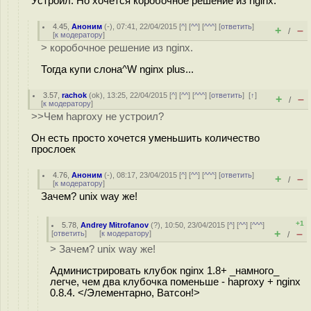
Устроил. Но хочется коробочное решение из nginx.
4.45
,
Аноним
(
-
), 07:41, 22/04/2015 [
^
] [
^^
] [
^^^
] [
ответить
]
+
–
/
[
к модератору
]
> коробочное решение из nginx.
Тогда купи слона^W nginx plus...
3.57
,
rachok
(
ok
), 13:25, 22/04/2015 [
^
] [
^^
] [
^^^
] [
ответить
]
[
↑
]
+
–
/
[
к модератору
]
>>Чем haproxy не устроил?
Он есть просто хочется уменьшить количество
прослоек
4.76
,
Аноним
(
-
), 08:17, 23/04/2015 [
^
] [
^^
] [
^^^
] [
ответить
]
+
–
/
[
к модератору
]
Зачем? unix way же!
+1
5.78
,
Andrey Mitrofanov
(
?
), 10:50, 23/04/2015 [
^
] [
^^
] [
^^^
]
+
–
[
ответить
]
[
к модератору
]
/
> Зачем? unix way же!
Администрировать клубок nginx 1.8+ _намного_
легче, чем два клубочка поменьше - haproxy + nginx
0.8.4. </Элементарно, Ватсон!>