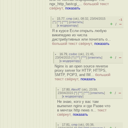
ngx_http_fastcgi_...
большой текст
свёрнут,
показать
15.77
,
cmp
(
ok
), 08:32, 23/04/2015
–1
[
^
] [
^^
] [
^^^
] [
ответить
]
+
–
/
[
к модератору
]
Я в курсе Если открыть любую
википедию из числа
дистрибутивных или почитать о...
большой текст свёрнут,
показать
16.79
,
csdoc
(
ok
), 21:45,
+
–
23/04/2015 [
^
] [
^^
] [
^^^
] [
ответить
]
/
[
к модератору
]
Nginx is an open source reverse
proxy server for HTTP, HTTPS,
SMTP, POP3, and IM...
большой
текст свёрнут,
показать
17.80
,
AlexAT
(
ok
), 23:59,
+
–
23/04/2015 [
^
] [
^^
] [
^^^
] [
ответить
]
/
[
к модератору
]
Не знаю, кого у вас там
выпилил nginx и где Разве что
в мечтах http news n...
текст
свёрнут,
показать
17.81
,
cmp
(
ok
), 05:38,
+
–