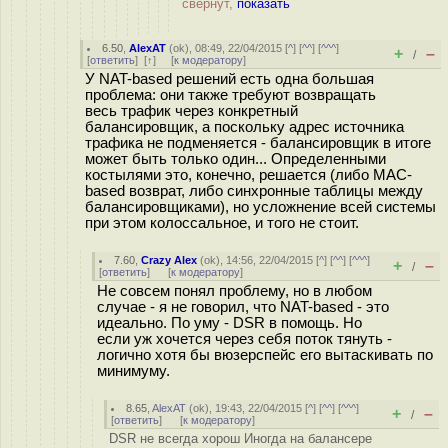
свёрнут,
показать
6.50
,
AlexAT
(
ok
), 08:49, 22/04/2015 [
^
] [
^^
] [
^^^
]
+
–
/
[
ответить
]
[
↑
] [
к модератору
]
У NAT-based решений есть одна большая
проблема: они также требуют возвращать
весь трафик через конкретный
балансировщик, а поскольку адрес источника
трафика не подменяется - балансировщик в итоге
может быть только один... Определенными
костылями это, конечно, решается (либо MAC-
based возврат, либо синхронные таблицы между
балансировщиками), но усложнение всей системы
при этом колоссальное, и того не стоит.
7.60
,
Crazy Alex
(
ok
), 14:56, 22/04/2015 [
^
] [
^^
] [
^^^
]
+
–
/
[
ответить
]
[
к модератору
]
Не совсем понял проблему, но в любом
случае - я не говорил, что NAT-based - это
идеально. По уму - DSR в помощь. Но
если уж хочется через себя поток тянуть -
логично хотя бы вюзерспейс его вытаскивать по
минимуму.
8.65
,
AlexAT
(
ok
), 19:43, 22/04/2015 [
^
] [
^^
] [
^^^
]
+
–
/
[
ответить
]
[
к модератору
]
DSR не всегда хорош Иногда на балансере