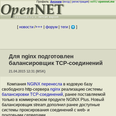
Профиль:
Аноним
(
вход
|
регистрация
)
неRU
opennet.me
[
новости
/
+++
|
форум
|
теги
|
]
Для nginx подготовлен
балансировщик TCP-соединений
21.04.2015 12:31 (MSK)
Компания
NGINX
перенесла
в кодовую базу
свободного http-сервера
nginx
реализацию системы
балансировки TCP-соединений
, ранее поставляемой
только в коммерческом продукте NGINX Plus. Новый
балансировщик stream дополнил ранее доступные
системы проксирования соединений с web- и
почтовыми серверами.