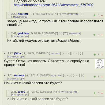
Подробнее об этом:
http://habrahabr.ru/post/195742/#comment_6797402
2.29
,
Аноним
(
-
), 17:09, 21/04/2015 [
^
] [
^^
] [
^^^
] [
ответить
]
[
↑
]
+
–
/
[
к модератору
]
заброщеный и год не троганый ? там правда исправляются
ошибки ?
2.42
,
geektime
(
?
), 02:16, 22/04/2015 [
^
] [
^^
] [
^^^
] [
ответить
]
+
–
/
[
к модератору
]
Китайский модуль это как китайские айфоны.
1.27
,
jOKer
(
ok
), 16:22, 21/04/2015 [
ответить
] [
﹢﹢﹢
] [
· · ·
]
[
↑
]
+
–
/
[
к модератору
]
Супер! Отличная новость. Обязательно опробую на
продакшене!
1.31
,
Аноним
(
-
), 17:51, 21/04/2015 [
ответить
] [
﹢﹢﹢
] [
· · ·
]
[
↓
]
+
–
/
[
к модератору
]
Начиная с какой версии это будет?
2.35
,
csdoc
(
ok
), 18:49, 21/04/2015 [
^
] [
^^
] [
^^^
] [
ответить
]
+
–
/
[
к модератору
]
> Начиная с какой версии это будет?