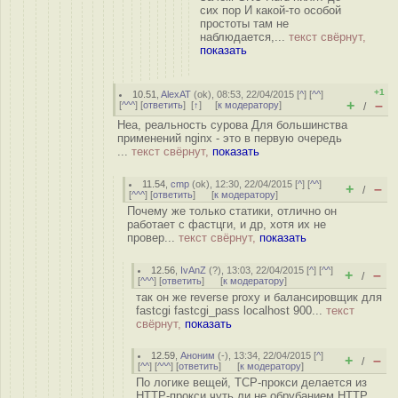
сих пор И какой-то особой
простоты там не
наблюдается,...
текст свёрнут,
показать
+1
10.51
,
AlexAT
(
ok
), 08:53, 22/04/2015 [
^
] [
^^
]
+
–
[
^^^
] [
ответить
]
[
↑
] [
к модератору
]
/
Неа, реальность сурова Для большинства
применений nginx - это в первую очередь
...
текст свёрнут,
показать
11.54
,
cmp
(
ok
), 12:30, 22/04/2015 [
^
] [
^^
]
+
–
/
[
^^^
] [
ответить
]
[
к модератору
]
Почему же только статики, отлично он
работает с фастцги, и др, хотя их не
провер...
текст свёрнут,
показать
12.56
,
IvAnZ
(
?
), 13:03, 22/04/2015 [
^
] [
^^
]
+
–
/
[
^^^
] [
ответить
]
[
к модератору
]
так он же reverse proxy и балансировщик для
fastcgi fastcgi_pass localhost 900...
текст
свёрнут,
показать
12.59
,
Аноним
(
-
), 13:34, 22/04/2015 [
^
]
+
–
/
[
^^
] [
^^^
] [
ответить
]
[
к модератору
]
По логике вещей, TCP-прокси делается из
HTTP-прокси чуть ли не обрубанием HTTP ...