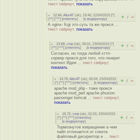
текст свёрнут,
показать
12.64
,
AlexAT
(
ok
), 19:40, 22/04/2015 [
^
]
+
–
/
[
^^
] [
^^^
] [
ответить
]
[
к модератору
]
А nginx- fcgi это суть та же прокся ...
текст свёрнут,
показать
13.69
,
cmp
(
ok
), 00:01, 23/04/2015 [
^
]
+
–
/
[
^^
] [
^^^
] [
ответить
]
[
к модератору
]
Согласен, но тогда любой хттп-
сервер прокся для того, что генерит
контент Идея ...
текст свёрнут,
показать
14.70
,
AlexAT
(
ok
), 00:04, 23/04/2015
+
–
/
[
^
] [
^^
] [
^^^
] [
ответить
]
[
к модератору
]
apache mod_php - тоже прокся
apache mod_perl apache phusion
passenger tomcat ...
текст свёрнут,
показать
15.72
,
cmp
(
ok
), 02:03, 23/04/2015
+
–
[
^
] [
^^
] [
^^^
] [
ответить
]
/
[
к модератору
]
Тормознутое извращение а чем
пайп отличается от сокета
файловый дескриптор и ...
текст