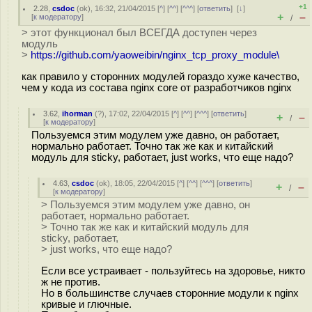
+1
2.28
,
csdoc
(
ok
), 16:32, 21/04/2015 [
^
] [
^^
] [
^^^
] [
ответить
]
[
↓
]
+
–
[
к модератору
]
/
> этот функционал был ВСЕГДА доступен через
модуль
>
https://github.com/yaoweibin/nginx_tcp_proxy_module\
как правило у сторонних модулей гораздо хуже качество,
чем у кода из состава nginx core от разработчиков nginx
3.62
,
ihorman
(
?
), 17:02, 22/04/2015 [
^
] [
^^
] [
^^^
] [
ответить
]
+
–
/
[
к модератору
]
Пользуемся этим модулем уже давно, он работает,
нормально работает. Точно так же как и китайский
модуль для sticky, работает, just works, что еще надо?
4.63
,
csdoc
(
ok
), 18:05, 22/04/2015 [
^
] [
^^
] [
^^^
] [
ответить
]
+
–
/
[
к модератору
]
> Пользуемся этим модулем уже давно, он
работает, нормально работает.
> Точно так же как и китайский модуль для
sticky, работает,
> just works, что еще надо?
Если все устраивает - пользуйтесь на здоровье, никто
ж не против.
Но в большинстве случаев сторонние модули к nginx
кривые и глючные.