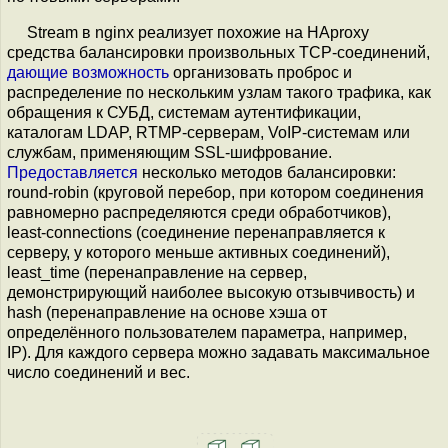
Stream в nginx реализует похожие на HAproxy
средства балансировки произвольных TCP-соединений,
дающие возможность
организовать проброс и
распределение по нескольким узлам такого трафика, как
обращения к СУБД, системам аутентификации,
каталогам LDAP, RTMP-серверам, VoIP-системам или
службам, применяющим SSL-шифрование.
Предоставляется
несколько методов балансировки:
round-robin (круговой перебор, при котором соединения
равномерно распределяются среди обработчиков),
least-connections (соединение перенаправляется к
серверу, у которого меньше активных соединений),
least_time (перенаправление на сервер,
демонстрирующий наиболее высокую отзывчивость) и
hash (перенаправление на основе хэша от
определённого пользователем параметра, например,
IP). Для каждого сервера можно задавать максимальное
число соединений и вес.