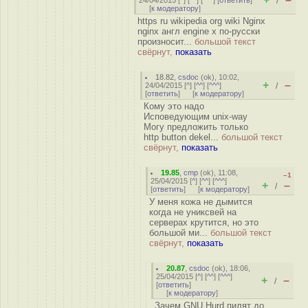
24/04/2015 [
^
] [
^^
] [
^^^
] [
ответить
]
/
[
к модератору
]
https ru wikipedia org wiki Nginx
nginx англ engine x по-русски
произносит...
большой текст
свёрнут,
показать
18.82
,
csdoc
(
ok
), 10:02,
+
–
24/04/2015 [
^
] [
^^
] [
^^^
]
/
[
ответить
]
[
к модератору
]
Кому это надо
Исповедующим unix-way
Могу предложить только
http button dekel...
большой текст
свёрнут,
показать
19.85
,
cmp
(
ok
), 11:08,
–1
25/04/2015 [
^
] [
^^
] [
^^^
]
+
–
/
[
ответить
]
[
к модератору
]
У меня кожа не дымится
когда не униксвей на
серверах крутится, но это
большой ми...
большой текст
свёрнут,
показать
20.87
,
csdoc
(
ok
), 18:06,
25/04/2015 [
^
] [
^^
] [
^^^
]
+
–
/
[
ответить
]
[
к модератору
]
Зачем GNU Hurd пилят до