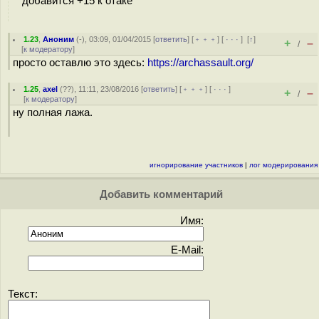
добавится +15 к отаке
1.23
,
Аноним
(
-
), 03:09, 01/04/2015 [
ответить
] [
﹢﹢﹢
] [
· · ·
]
[
↑
]
+
–
/
[
к модератору
]
просто оставлю это здесь:
https://archassault.org/
1.25
,
axel
(
??
), 11:11, 23/08/2016 [
ответить
] [
﹢﹢﹢
] [
· · ·
]
+
–
/
[
к модератору
]
ну полная лажа.
игнорирование участников
|
лог модерирования
Добавить комментарий
Имя:
E-Mail:
Текст: