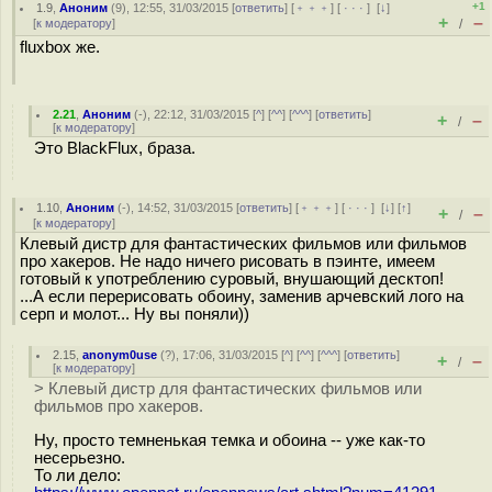
+1
1.9
,
Аноним
(
9
), 12:55, 31/03/2015 [
ответить
] [
﹢﹢﹢
] [
· · ·
]
[
↓
]
+
–
[
к модератору
]
/
fluxbox же.
2.21
,
Аноним
(
-
), 22:12, 31/03/2015 [
^
] [
^^
] [
^^^
] [
ответить
]
+
–
/
[
к модератору
]
Это BlackFlux, браза.
1.10
,
Аноним
(
-
), 14:52, 31/03/2015 [
ответить
] [
﹢﹢﹢
] [
· · ·
]
[
↓
] [
↑
]
+
–
/
[
к модератору
]
Клевый дистр для фантастических фильмов или фильмов
про хакеров. Не надо ничего рисовать в пэинте, имеем
готовый к употреблению суровый, внушающий десктоп!
...А если перерисовать обоину, заменив арчевский лого на
серп и молот... Ну вы поняли))
2.15
,
anonym0use
(
?
), 17:06, 31/03/2015 [
^
] [
^^
] [
^^^
] [
ответить
]
+
–
/
[
к модератору
]
> Клевый дистр для фантастических фильмов или
фильмов про хакеров.
Ну, просто темненькая темка и обоина -- уже как-то
несерьезно.
То ли дело: