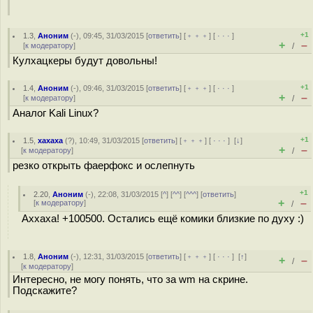
+1
1.3
,
Аноним
(
-
), 09:45, 31/03/2015 [
ответить
] [
﹢﹢﹢
] [
· · ·
]
+
–
[
к модератору
]
/
Кулхацкеры будут довольны!
+1
1.4
,
Аноним
(
-
), 09:46, 31/03/2015 [
ответить
] [
﹢﹢﹢
] [
· · ·
]
+
–
[
к модератору
]
/
Аналог Kali Linux?
+1
1.5
,
xaxaxa
(
?
), 10:49, 31/03/2015 [
ответить
] [
﹢﹢﹢
] [
· · ·
]
[
↓
]
+
–
[
к модератору
]
/
резко открыть фаерфокс и ослепнуть
+1
2.20
,
Аноним
(
-
), 22:08, 31/03/2015 [
^
] [
^^
] [
^^^
] [
ответить
]
+
–
[
к модератору
]
/
Аххаха! +100500. Остались ещё комики близкие по духу :)
1.8
,
Аноним
(
-
), 12:31, 31/03/2015 [
ответить
] [
﹢﹢﹢
] [
· · ·
]
[
↑
]
+
–
/
[
к модератору
]
Интересно, не могу понять, что за wm на скрине.
Подскажите?