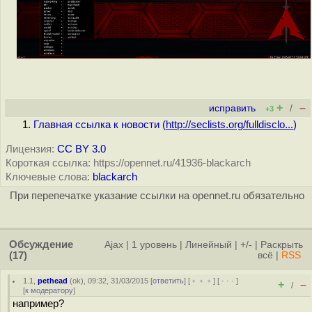
+
–
исправить
/
+3
Главная ссылка к новости (
http://seclists.org/fulldisclo...
)
Лицензия:
CC BY 3.0
Короткая ссылка: https://opennet.ru/41936-blackarch
Ключевые слова:
blackarch
При перепечатке указание ссылки на opennet.ru обязательно
Обсуждение
Ajax
|
1 уровень
|
Линейный
|
+/-
|
Раскрыть
(17)
всё
|
RSS
1.1
,
pethead
(
ok
), 09:32, 31/03/2015 [
ответить
] [
﹢﹢﹢
] [
· · ·
]
+
–
/
[
к модератору
]
например?