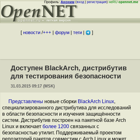
Профиль:
Аноним
(
вход
|
регистрация
)
неRU
opennet.me
[
новости
/
+++
|
форум
|
теги
|
]
Доступен BlackArch, дистрибутив
для тестирования безопасности
31.03.2015 09:17 (MSK)
Представлены
новые сборки
BlackArch Linux
,
специализированного дистрибутива для исследований
в области безопасности и изучения защищённости
систем. Дистрибутив построен на пакетной базе Arch
Linux и включает
более 1200
связанных с
безопасностью утилит. Поддерживаемый проектом
репозиторий пакетов совместим с Arch Linux и может