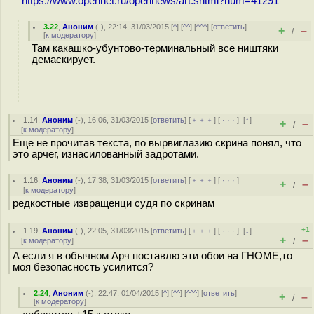
https://www.opennet.ru/opennews/art.shtml?num=41291
3.22
,
Аноним
(
-
), 22:14, 31/03/2015 [
^
] [
^^
] [
^^^
] [
ответить
]
+
–
/
[
к модератору
]
Там какашко-убунтово-терминальный все ништяки
демаскирует.
1.14
,
Аноним
(
-
), 16:06, 31/03/2015 [
ответить
] [
﹢﹢﹢
] [
· · ·
]
[
↑
]
+
–
/
[
к модератору
]
Еще не прочитав текста, по вырвиглазию скрина понял, что
это арчег, изнасилованный задрoтами.
1.16
,
Аноним
(
-
), 17:38, 31/03/2015 [
ответить
] [
﹢﹢﹢
] [
· · ·
]
+
–
/
[
к модератору
]
редкостные извращенци судя по скринам
+1
1.19
,
Аноним
(
-
), 22:05, 31/03/2015 [
ответить
] [
﹢﹢﹢
] [
· · ·
]
[
↓
]
+
–
[
к модератору
]
/
А если я в обычном Арч поставлю эти обои на ГНОМЕ,то
моя безопасность усилится?
2.24
,
Аноним
(
-
), 22:47, 01/04/2015 [
^
] [
^^
] [
^^^
] [
ответить
]
+
–
/
[
к модератору
]