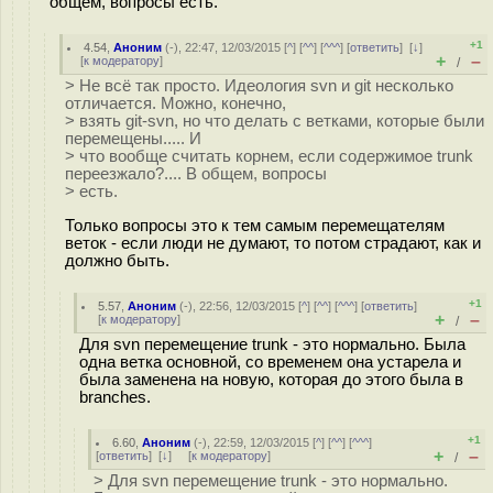
общем, вопросы есть.
+1
4.54
,
Аноним
(
-
), 22:47, 12/03/2015 [
^
] [
^^
] [
^^^
] [
ответить
]
[
↓
]
+
–
[
к модератору
]
/
> Не всё так просто. Идеология svn и git несколько
отличается. Можно, конечно,
> взять git-svn, но что делать с ветками, которые были
перемещены..... И
> что вообще считать корнем, если содержимое trunk
переезжало?.... В общем, вопросы
> есть.
Только вопросы это к тем самым перемещателям
веток - если люди не думают, то потом страдают, как и
должно быть.
+1
5.57
,
Аноним
(
-
), 22:56, 12/03/2015 [
^
] [
^^
] [
^^^
] [
ответить
]
+
–
[
к модератору
]
/
Для svn перемещение trunk - это нормально. Была
одна ветка основной, со временем она устарела и
была заменена на новую, которая до этого была в
branches.
+1
6.60
,
Аноним
(
-
), 22:59, 12/03/2015 [
^
] [
^^
] [
^^^
]
+
–
[
ответить
]
[
↓
] [
к модератору
]
/
> Для svn перемещение trunk - это нормально.