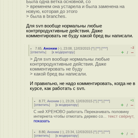
Была одна ветка основной, со
> временем она устарела и была заменена на
новую, которая до этого
> была в branches.
Для svn вообще нормальны любые
контрпродуктивные действия. Даже
комментировать не буду какой бред вы написали.
–2
7.65
,
Аноним
(
-
), 23:08, 12/03/2015 [
^
] [
^^
] [
^^^
]
+
–
[
ответить
]
[
к модератору
]
/
> Для svn вообще нормальны любые
контрпродуктивные действия. Даже
комментировать не буду
> какой бред вы написали.
И правильно, не надо комментировать, когда не в
курсе, как работать с svn.
+1
8.77
,
Аноним
(
-
), 23:29, 12/03/2015 [
^
] [
^^
] [
^^^
]
+
–
[
ответить
]
[
к модератору
]
/
С ней ХРЕНОВО работать Перекачивать половину
интернета чтобы отмотать дерево со...
текст свёрнут,
показать
8.80
,
Аноним
(
-
), 23:34, 12/03/2015 [
^
] [
^^
] [
^^^
]
+
–
/
[
ответить
]
[
к модератору
]