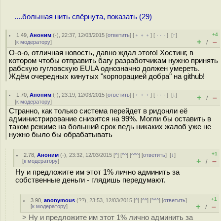
....большая нить свёрнута, показать (29)
+4
1.49
,
Аноним
(
-
), 22:37, 12/03/2015 [
ответить
] [
﹢﹢﹢
] [
· · ·
]
[
↑
]
+
–
[
к модератору
]
/
О-о-о, отличная новость, давно ждал этого! Хостинг, в
котором чтобы отправить багу разработчикам нужно принять
рабскую гугловскую EULA однозначно должен умереть.
Ждём очередных кинутых "корпорацией добра" на github!
1.70
,
Аноним
(
-
), 23:19, 12/03/2015 [
ответить
] [
﹢﹢﹢
] [
· · ·
]
[
↓
]
+
–
/
[
к модератору
]
Странно, как только система перейдет в ридонли её
администрирование снизится на 99%. Могли бы оставить в
таком режиме на больший срок ведь никаких жалоб уже не
нужно было бы обрабатывать
+1
2.78
,
Аноним
(
-
), 23:32, 12/03/2015 [
^
] [
^^
] [
^^^
] [
ответить
]
[
↓
]
+
–
[
к модератору
]
/
Ну и предложите им этот 1% лично админить за
собственные деньги - глядишь передумают.
+1
3.90
,
anonymous
(
??
), 23:53, 12/03/2015 [
^
] [
^^
] [
^^^
] [
ответить
]
+
–
[
к модератору
]
/
> Ну и предложите им этот 1% лично админить за