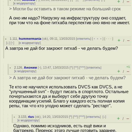
+
–
/
[
к модератору
]
> Могли бы оставить в таком режиме на больший срок
А оно им надо? Нагрузку на инфраструктуру оно создает,
при том что на фоне гитхаба перспектив оно явно не имеет.
1.111
,
hummermania
(
ok
), 09:11, 13/03/2015 [
ответить
] [
﹢﹢﹢
] [
· · ·
]
+
–
/
[
↓
] [
↑
] [
к модератору
]
А завтра не дай бог закроют гитхаб - че делать будем?
+1
2.126
,
Аноним
(
-
), 13:47, 13/03/2015 [
^
] [
^^
] [
^^^
] [
ответить
]
+
–
[
к модератору
]
/
> А завтра не дай бог закроют гитхаб - че делать будем?
Те кто не научился использовать DVCS как DVCS, а не
"улучшенный svn" - будут писать в спортлото. Остальные
почертыхаются да и выберут себе другую точку
координации усилий. Благо у каждого есть полная копия
репы, так что кто угодно может сделать "рестарт".
3.133
,
rius
(
ok
), 14:20, 13/03/2015 [
^
] [
^^
] [
^^^
] [
ответить
]
[
↓
]
+
–
/
[
к модератору
]
Однако, помимо исходников, есть ещё вики и
багтрекер. Перенос этого лучше готовить заранее.