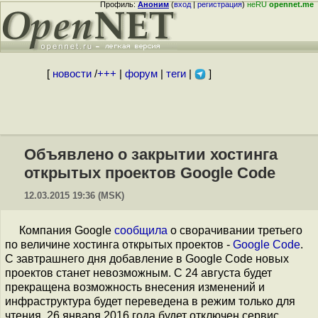
Профиль:
Аноним
(
вход
|
регистрация
)
неRU
opennet.me
[
новости
/
+++
|
форум
|
теги
|
]
Объявлено о закрытии хостинга
открытых проектов Google Code
12.03.2015 19:36 (MSK)
Компания Google
сообщила
о сворачивании третьего
по величине хостинга открытых проектов -
Google Code
.
С завтрашнего дня добавление в Google Code новых
проектов станет невозможным. С 24 августа будет
прекращена возможность внесения изменений и
инфраструктура будет переведена в режим только для
чтения. 26 января 2016 года будет отключен сервис