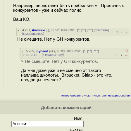
Например, перестанет быть прибыльным. Приличных
конкурентов - уже и сейчас полно.
Ваш КО.
4.261
,
Аноним
(
-
), 17:52, 16/03/2015 [
^
] [
^^
] [
^^^
] [
ответить
]
+
–
/
[
к модератору
]
Не смешите. Нет у GH конкурентов.
–1
5.265
,
myhand
(
ok
), 18:08, 16/03/2015 [
^
] [
^^
] [
^^^
]
+
–
[
ответить
]
[
к модератору
]
/
> Не смешите. Нет у GH конкурентов.
Да мне даже уже и не смешно от такого
наплыва школоты. Bitbucket, Gitlab - это что,
продавцы печенек?
игнорирование участников
|
лог модерирования
Добавить комментарий
Имя:
E-Mail: