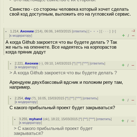
Свинство - со стороны человека который хочет сделать
свой код доступным, выложить его на гугловский сервис.
–2
1.214
,
Аноним
(
214
), 06:06, 14/03/2015 [
ответить
] [
﹢﹢﹢
] [
· · ·
]
[
↑
]
+
–
[
к модератору
]
/
А когда Github закроется что вы будете делать ? Так
же ныть на опеннете. Все надеятесь на корпорастов
когда пряник дадут
2.221
,
Аноним
(
-
), 09:10, 14/03/2015 [
^
] [
^^
] [
^^^
] [
ответить
]
+
–
/
[
к модератору
]
> А когда Github закроется что вы будете делать ?
Арендуем двухбаксовый вдсник и положим репу там,
например.
2.254
,
day
(
?
), 16:05, 15/03/2015 [
^
] [
^^
] [
^^^
] [
ответить
]
+
–
/
[
к модератору
]
С какого прибыльный проект будет закрываться?
3.255
,
myhand
(
ok
), 18:22, 15/03/2015 [
^
] [
^^
] [
^^^
] [
ответить
]
+
–
/
[
к модератору
]
> С какого прибыльный проект будет
закрываться?