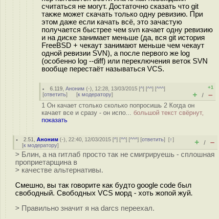
считаться не могут. Достаточно сказать что git
также может скачать только одну ревизию. При
этом даже если качать всё, это зачастую
получается быстрее чем svn качает одну ревизию
и на диске занимает меньше (да, вся git история
FreeBSD + чекаут занимают меньше чем чекаут
одной ревизии SVN), а после первого же log
(особенно log --diff) или переключения веток SVN
вообще перестаёт называться VCS.
+1
6.119
,
Аноним
(
-
), 12:28, 13/03/2015 [
^
] [
^^
] [
^^^
]
+
–
[
ответить
]
[
к модератору
]
/
1 Он качает столько сколько попросишь 2 Когда он
качает все и сразу - он испо...
большой текст свёрнут,
показать
2.51
,
Аноним
(
-
), 22:40, 12/03/2015 [
^
] [
^^
] [
^^^
] [
ответить
]
[
↑
]
+
–
/
[
к модератору
]
> Блин, а на гитлаб просто так не смигрируешь - сплошная
проприетарщина в
> качестве альтернативы.
Смешно, вы так говорите как будто google code был
свободный. Свободных VCS морд - хоть жопой жуй.
> Правильно значит я на darcs переехал.