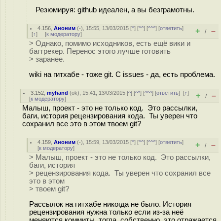
Резюмируя: github идеален, а вы безграмотны.
4.156
,
Аноним
(
-
), 15:55, 13/03/2015 [
^
] [
^^
] [
^^^
] [
ответить
]
+
–
/
[
↑
] [
к модератору
]
> Однако, помимо исходников, есть ещё вики и
багтрекер. Перенос этого лучше готовить
> заранее.
wiki на гитхабе - тоже git. С issues - да, есть проблема.
3.152
,
myhand
(
ok
), 15:41, 13/03/2015 [
^
] [
^^
] [
^^^
] [
ответить
]
[
↑
]
+
–
/
[
к модератору
]
Малыш, проект - это не только код. Это рассылки,
баги, история рецензирования кода. Ты уверен что
сохранил все это в этом твоем git?
4.159
,
Аноним
(
-
), 15:59, 13/03/2015 [
^
] [
^^
] [
^^^
] [
ответить
]
+
–
/
[
к модератору
]
> Малыш, проект - это не только код. Это рассылки,
баги, история
> рецензирования кода. Ты уверен что сохранил все
это в этом
> твоем git?
Рассылок на гитхабе никогда не было. История
рецензирования нужна только если из-за неё
меняются коммиты, тогда, собственно, это отражается