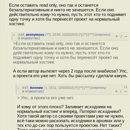
Если оставить read only, оно так и останется
безальтернативным и никто не зачешется. Если оно
действительно кому-то нужно, пусть этот кто-то поднимет
одну точку и хотя бы перенесёт проект на нормальный
хостинг.
3.64
,
anonymous
(
??
), 23:04, 12/03/2015 [
^
] [
^^
] [
^^^
] [
ответить
]
+
–
/
[
к модератору
]
>Если оставить read only, оно так и останется
безальтернативным и никто не зачешется. Если оно
действительно кому-то нужно, пусть этот кто-то
поднимет одну точку и хотя бы перенесёт проект на
нормальный хостинг.
А если автор вылезет через 2 года после анабиоза? Упс,
а проекта его уже нет. Хоть бы рассылку сделали какую.
+1
4.67
,
Аноним
(
-
), 23:11, 12/03/2015 [
^
] [
^^
] [
^^^
] [
ответить
]
+
–
[
к модератору
]
/
> Упс, а проекта его уже нет.
И кому от этого плохо? Заливает исходники на
нормальный хостинг и вперёд. Потерял исходники?
Хотя такой автор со своими проектами уже не нужен,
всё-таки можно раскопать исходники в архивах или у
тех кто до сих пор пользуется проектом. Нет таких?
Тогда автор со своими проектами не нужен уже