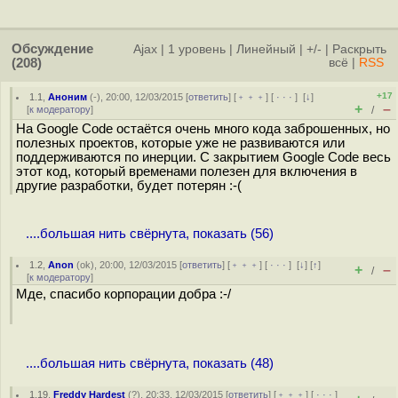
Обсуждение
Ajax
|
1 уровень
|
Линейный
|
+/-
|
Раскрыть
(208)
всё
|
RSS
+17
1.1
,
Аноним
(
-
), 20:00, 12/03/2015 [
ответить
] [
﹢﹢﹢
] [
· · ·
]
[
↓
]
+
–
[
к модератору
]
/
На Google Code остаётся очень много кода заброшенных, но
полезных проектов, которые уже не развиваются или
поддерживаются по инерции. С закрытием Google Code весь
этот код, который временами полезен для включения в
другие разработки, будет потерян :-(
....большая нить свёрнута, показать (56)
1.2
,
Anon
(
ok
), 20:00, 12/03/2015 [
ответить
] [
﹢﹢﹢
] [
· · ·
]
[
↓
] [
↑
]
+
–
/
[
к модератору
]
Мде, спасибо корпорации добра :-/
....большая нить свёрнута, показать (48)
1.19
,
Freddy Hardest
(
?
), 20:33, 12/03/2015 [
ответить
] [
﹢﹢﹢
] [
· · ·
]