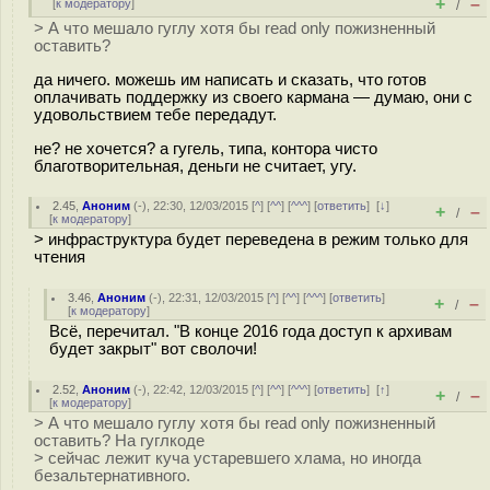
+
–
[
к модератору
]
/
> А что мешало гуглу хотя бы read only пожизненный
оставить?
да ничего. можешь им написать и сказать, что готов
оплачивать поддержку из своего кармана — думаю, они с
удовольствием тебе передадут.
не? не хочется? а гугель, типа, контора чисто
благотворительная, деньги не считает, угу.
2.45
,
Аноним
(
-
), 22:30, 12/03/2015 [
^
] [
^^
] [
^^^
] [
ответить
]
[
↓
]
+
–
/
[
к модератору
]
> инфраструктура будет переведена в режим только для
чтения
3.46
,
Аноним
(
-
), 22:31, 12/03/2015 [
^
] [
^^
] [
^^^
] [
ответить
]
+
–
/
[
к модератору
]
Всё, перечитал. "В конце 2016 года доступ к архивам
будет закрыт" вот сволочи!
2.52
,
Аноним
(
-
), 22:42, 12/03/2015 [
^
] [
^^
] [
^^^
] [
ответить
]
[
↑
]
+
–
/
[
к модератору
]
> А что мешало гуглу хотя бы read only пожизненный
оставить? На гуглкоде
> сейчас лежит куча устаревшего хлама, но иногда
безальтернативного.