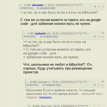
6.164
,
Аноним
(
-
), 16:10, 13/03/2015 [
^
] [
^^
] [
^^^
]
+
–
/
[
ответить
]
[
к модератору
]
> кстат, ну а как быть если я хочу на bitbucket?
С тем же успехом можете оставить его на google
code - для забвения кнопки жать не нужно.
–1
7.182
,
myhand
(
ok
), 16:54, 13/03/2015 [
^
] [
^^
] [
^^^
]
+
–
[
ответить
]
[
к модератору
]
/
>> кстат, ну а как быть если я хочу на
bitbucket?
> С тем же успехом можете оставить его
на google code - для
> забвения кнопки жать не нужно.
Что, школьники не любят и bitbucket? Оч.
хорошо, буду учитывать при размещении
проектов.
–1
8.188
,
Аноним
(
-
), 18:01, 13/03/2015 [
^
] [
^^
] [
^^^
]
+
–
[
ответить
]
[
к модератору
]
/
Школьники Если в прямом смысле, то текущие
школьники это то кто завтра вольёт...
большой текст
свёрнут,
показать
9.191
,
arisu
(
ok
), 18:11, 13/03/2015 [
^
] [
^^
] [
^^^
]