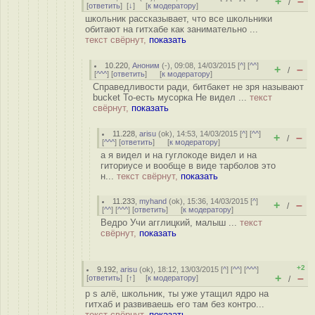
+
–
/
[
ответить
]
[
↓
] [
к модератору
]
школьник рассказывает, что все школьники
обитают на гитхабе как занимательно ...
текст свёрнут,
показать
10.220
,
Аноним
(
-
), 09:08, 14/03/2015 [
^
] [
^^
]
+
–
/
[
^^^
] [
ответить
]
[
к модератору
]
Справедливости ради, битбакет не зря называют
bucket То-есть мусорка Не видел ...
текст
свёрнут,
показать
11.228
,
arisu
(
ok
), 14:53, 14/03/2015 [
^
] [
^^
]
+
–
/
[
^^^
] [
ответить
]
[
к модератору
]
а я видел и на гуглокоде видел и на
гиториусе и вообще в виде тарболов это
н...
текст свёрнут,
показать
11.233
,
myhand
(
ok
), 15:36, 14/03/2015 [
^
]
+
–
/
[
^^
] [
^^^
] [
ответить
]
[
к модератору
]
Ведро Учи агглицкий, малыш ...
текст
свёрнут,
показать
+2
9.192
,
arisu
(
ok
), 18:12, 13/03/2015 [
^
] [
^^
] [
^^^
]
+
–
[
ответить
]
[
↑
] [
к модератору
]
/
p s алё, школьник, ты уже утащил ядро на
гитхаб и развиваешь его там без контро...
текст свёрнут,
показать