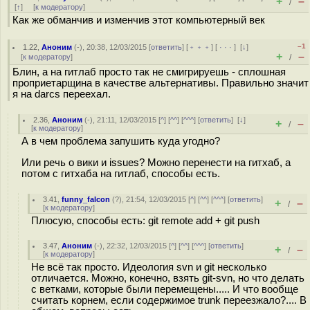
+
–
/
[
↑
] [
к модератору
]
Как же обманчив и изменчив этот компьютерный век
–1
1.22
,
Аноним
(
-
), 20:38, 12/03/2015 [
ответить
] [
﹢﹢﹢
] [
· · ·
]
[
↓
]
+
–
[
к модератору
]
/
Блин, а на гитлаб просто так не смигрируешь - сплошная
проприетарщина в качестве альтернативы. Правильно значит
я на darcs переехал.
2.36
,
Аноним
(
-
), 21:11, 12/03/2015 [
^
] [
^^
] [
^^^
] [
ответить
]
[
↓
]
+
–
/
[
к модератору
]
А в чем проблема запушить куда угодно?
Или речь о вики и issues? Можно перенести на гитхаб, а
потом с гитхаба на гитлаб, способы есть.
3.41
,
funny_falcon
(
?
), 21:54, 12/03/2015 [
^
] [
^^
] [
^^^
] [
ответить
]
+
–
/
[
к модератору
]
Плюсую, способы есть: git remote add + git push
3.47
,
Аноним
(
-
), 22:32, 12/03/2015 [
^
] [
^^
] [
^^^
] [
ответить
]
+
–
/
[
к модератору
]
Не всё так просто. Идеология svn и git несколько
отличается. Можно, конечно, взять git-svn, но что делать
с ветками, которые были перемещены..... И что вообще
считать корнем, если содержимое trunk переезжало?.... В