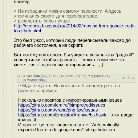
пример.
> Но исходники можно самому перенести. А здесь
упоминался скрипт для переноса issue,
> результаты imho лучше:
http://evennia.blogspot.ru/2014/02/moving-from-google-code-
to-github.html
Это был ужос, который люди переписывали заново до
рабочего состояния, а не скрипт.
Вот потому и хотелось бы увидеть результаты "родной"
конвертилки, чтобы сравнить. Гложет сомнение что
может зря с переносом поторопились... ;-)
4.249
,
rius
(
ok
), 19:05, 14/03/2015 [
^
] [
^^
] [
^^^
] [
ответить
]
+
–
/
[
к модератору
]
> Мда, негусто. Но хотелось бы посмотреть на
реальный пример.
Несколько проектов с импортированными issues
https://github.com/lemire/lbimproved/issues
https://github.com/vrana/php-lzw/issues
https://github.com/EmulatorArchive/bizhawk
- этот вроде
крупный.
И просто куча по запросу в гугле: "Automatically
exported from code.google.com" site:github.com