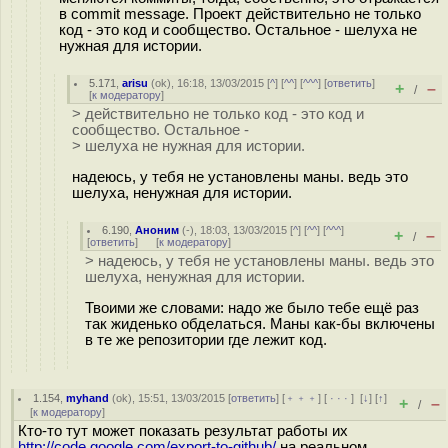
в commit message. Проект действительно не только
код - это код и сообщество. Остальное - шелуха не
нужная для истории.
5.171
,
arisu
(
ok
), 16:18, 13/03/2015 [
^
] [
^^
] [
^^^
] [
ответить
]
+
–
/
[
к модератору
]
> действительно не только код - это код и
сообщество. Остальное -
> шелуха не нужная для истории.
надеюсь, у тебя не установлены маны. ведь это
шелуха, ненужная для истории.
6.190
,
Аноним
(
-
), 18:03, 13/03/2015 [
^
] [
^^
] [
^^^
]
+
–
/
[
ответить
]
[
к модератору
]
> надеюсь, у тебя не установлены маны. ведь это
шелуха, ненужная для истории.
Твоими же словами: надо же было тебе ещё раз
так жиденько обделаться. Маны как-бы включены
в те же репозитории где лежит код.
1.154
,
myhand
(
ok
), 15:51, 13/03/2015 [
ответить
] [
﹢﹢﹢
] [
· · ·
]
[
↓
] [
↑
]
+
–
/
[
к модератору
]
Кто-то тут может показать результат работы их
http://code.google.com/export-to-github/
на реальном