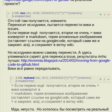
проекте?
2.158
,
rius
(
ok
), 15:58, 13/03/2015 [
^
] [
^^
] [
^^^
] [
ответить
]
+
–
/
[
к модератору
]
Отстой там получается, извините.
Переносит исходники, пытается перенести вики и
issues.
Если первое ещё получается, второе не очень > вики
конвертит в markdown, теряя вложенные изображения
(оставляет ссылки на googlecode, который сами же и
закроют. ага), и сохраняет в ветку wiki.
Но исходники можно самому перенести. А здесь
упоминался скрипт для переноса issue, результаты imho
лучше:
http://evennia.blogspot.ru/2014/02/moving-from-google-
code-to-github.html
Вики всё равно переделывать.
3.246
,
myhand
(
ok
), 18:21, 14/03/2015 [
^
] [
^^
] [
^^^
] [
ответить
]
+
–
/
[
к модератору
]
> Если первое ещё получается, второе не очень >
вики конвертит в
> markdown, теряя вложенные изображения
(оставляет ссылки на googlecode, который сами же
> и закроют. ага), и сохраняет в ветку wiki.
Мда, негусто. Но хотелось бы посмотреть на реальный