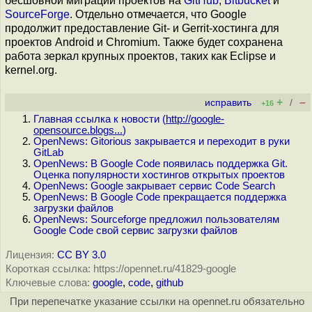
бесшовной миграции проектов на
GitHub
,
Bitbucket
и
SourceForge
. Отдельно отмечается, что Google
продолжит предоставление Git- и Gerrit-хостинга для
проектов Android и Chromium. Также будет сохранена
работа зеркал крупных проектов, таких как Eclipse и
kernel.org.
+
–
исправить
/
+16
Главная ссылка к новости (
http://google-
opensource.blogs...
)
OpenNews: Gitorious закрывается и переходит в руки
GitLab
OpenNews: В Google Code появилась поддержка Git.
Оценка популярности хостингов открытых проектов
OpenNews: Google закрывает сервис Code Search
OpenNews: В Google Code прекращается поддержка
загрузки файлов
OpenNews: Sourceforge предложил пользователям
Google Code свой сервис загрузки файлов
Лицензия:
CC BY 3.0
Короткая ссылка: https://opennet.ru/41829-google
Ключевые слова:
google
,
code
,
github
При перепечатке указание ссылки на opennet.ru обязательно