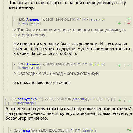
Так бы и сказали что просто нашли повод упомянуть эту
мертвечину.
+2
3.82
,
Аноним
(
-
), 23:35, 12/03/2015 [
^
] [
^^
] [
^^^
] [
ответить
]
+
–
[
к модератору
]
/
> Так бы и сказали что просто нашли повод упомянуть
эту мертвечину.
Ну нравится человеку быть некрофилом. И поэтому он
сменил один трупик на другой. Будет взаимодействовать
в своем darcs ... сам с собой :).
3.99
,
Аноним
(
-
), 04:33, 13/03/2015 [
^
] [
^^
] [
^^^
] [
ответить
]
+
–
/
[
к модератору
]
> Свободных VCS морд - хоть жопой жуй
и к сожалению все не очень
1.42
,
anonymous
(
??
), 22:04, 12/03/2015 [
ответить
] [
﹢﹢﹢
] [
· · ·
]
[
↓
]
+
–
/
[
↑
] [
к модератору
]
А что мешало гуглу хотя бы read only пожизненный оставить?
На гуглкоде сейчас лежит куча устаревшего хлама, но иногда
безальтернативного.
+1
2.43
,
arisu
(
ok
), 22:06, 12/03/2015 [
^
] [
^^
] [
^^^
] [
ответить
]