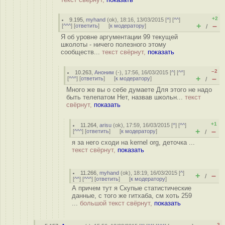
+2
9.195
,
myhand
(
ok
), 18:16, 13/03/2015 [
^
] [
^^
]
+
–
[
^^^
] [
ответить
]
[
к модератору
]
/
Я об уровне аргументации 99 текущей
школоты - ничего полезного этому
сообществ...
текст свёрнут,
показать
–2
10.263
,
Аноним
(
-
), 17:56, 16/03/2015 [
^
] [
^^
]
+
–
[
^^^
] [
ответить
]
[
к модератору
]
/
Много же вы о себе думаете Для этого не надо
быть телепатом Нет, назвав школьн...
текст
свёрнут,
показать
+1
11.264
,
arisu
(
ok
), 17:59, 16/03/2015 [
^
] [
^^
]
+
–
[
^^^
] [
ответить
]
[
к модератору
]
/
я за него сходи на kernel org, деточка ...
текст свёрнут,
показать
11.266
,
myhand
(
ok
), 18:19, 16/03/2015 [
^
]
+
–
/
[
^^
] [
^^^
] [
ответить
]
[
к модератору
]
А причем тут я Скупые статистические
данные, с того же гитхаба, см хоть 259
...
большой текст свёрнут,
показать
–2