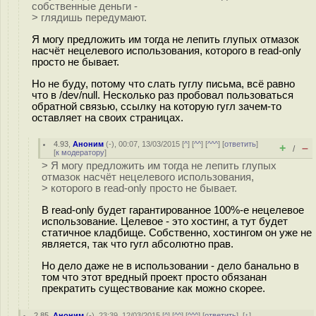
собственные деньги -
> глядишь передумают.
Я могу предложить им тогда не лепить глупых отмазок
насчёт нецелевого использования, которого в read-only
просто не бывает.
Но не буду, потому что слать гуглу письма, всё равно
что в /dev/null. Несколько раз пробовал пользоваться
обратной связью, ссылку на которую гугл зачем-то
оставляет на своих страницах.
4.93
,
Аноним
(
-
), 00:07, 13/03/2015 [
^
] [
^^
] [
^^^
] [
ответить
]
+
–
/
[
к модератору
]
> Я могу предложить им тогда не лепить глупых
отмазок насчёт нецелевого использования,
> которого в read-only просто не бывает.
В read-only будет гарантированное 100%-е нецелевое
использование. Целевое - это хостинг, а тут будет
статичное кладбище. Собственно, хостингом он уже не
является, так что гугл абсолютно прав.
Но дело даже не в использовании - дело банально в
том что этот вредный проект просто обязанан
прекратить существование как можно скорее.
2.85
,
Аноним
(
-
), 23:39, 12/03/2015 [
^
] [
^^
] [
^^^
] [
ответить
]
[
↑
]