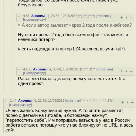
безусловно.
4.83
,
Аноним
(
-
), 23:37, 12/03/2015 [
^
] [
^^
] [
^^^
] [
ответить
]
+
–
/
[
к модератору
]
> А если автор вылезет через 2 года после анабиоза?
Ну если проект 2 года был всем пофиг - так может и
невелика потеря?
// есть надежда что автор LZ4 наконец выучит git :)
4.105
,
Аноним
(
-
), 06:06, 13/03/2015 [
^
] [
^^
] [
^^^
] [
ответить
]
+
–
/
[
к модератору
]
Рассылка была сделана, всем у кого есть хотя бы
один проект.
1.44
,
Аноним
(
-
), 22:29, 12/03/2015 [
ответить
] [
﹢﹢﹢
] [
· · ·
]
[
↓
] [
↑
]
+
–
/
[
к модератору
]
Очень жалко. Конкуренция нужна. А то опять разместят
порно с детьми на гитхабе, и ботоюзеры нажмут
"перепостить себе". Им поприкалываться, а у нас в России
работа встанет, потомцу что у нас блокируют не URL, а весь
сайт.