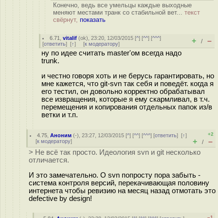
Конечно, ведь все умельцы каждые выходные
меняют местами транк со стабильной вет...
текст
свёрнут,
показать
6.71
,
vitalif
(
ok
), 23:20, 12/03/2015 [
^
] [
^^
] [
^^^
]
+
–
/
[
ответить
]
[
↑
] [
к модератору
]
ну по идее считать master'ом всегда надо
trunk.
и честно говоря хоть и не берусь гарантировать, но
мне кажется, что git-svn так себя и поведёт. когда я
его тестил, он довольно корректно обрабатывал
все извращения, которые я ему скармливал, в т.ч.
перемещения и копирования отдельных папок из/в
ветки и т.п.
+2
4.75
,
Аноним
(
-
), 23:27, 12/03/2015 [
^
] [
^^
] [
^^^
] [
ответить
]
[
↑
]
+
–
[
к модератору
]
/
> Не всё так просто. Идеология svn и git несколько
отличается.
И это замечательно. О svn попросту пора забыть -
система контроля версий, перекачивающая половину
интернета чтобы ревизию на месяц назад отмотать это
defective by design!
–1