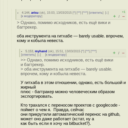
+1
4.144
,
arisu
(
ok
), 15:03, 13/03/2015 [
^
] [
^^
] [
^^^
] [
ответить
]
[
↓
]
+
–
[
к модератору
]
/
> Однако, помимо исходников, есть ещё вики и
багтрекер.
оба инструмента на гитхабе — barely usable. впрочем,
кому и кобыла невеста.
5.153
,
myhand
(
ok
), 15:51, 13/03/2015 [
^
] [
^^
] [
^^^
]
+
–
/
[
ответить
]
[
↓
] [
к модератору
]
>> Однако, помимо исходников, есть ещё вики
и багтрекер.
> оба инструмента на гитхабе — barely usable.
впрочем, кому и кобыла невеста.
У гитхаба в этом отношении, однако, есть большой и
жирный
плюс - багтракер можно человеческим образом
экспортировать.
Кто трахался с переносом проектов с googlecode -
поймет о чем я. Правда, сейчас
они прикрутили автоматический перенос на github,
может оно даже работает (кстат, ну а
как быть если я хочу на bitbucket?).