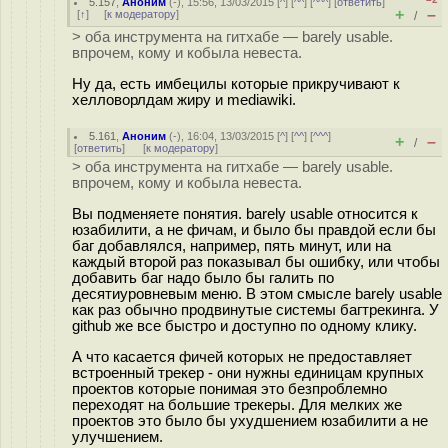
5.157
,
Аноним
(
-
), 15:56, 13/03/2015 [
^
] [
^^
] [
^^^
] [
ответить
]
+
–
[
↑
] [
к модератору
]
/
> оба инструмента на гитхабе — barely usable.
впрочем, кому и кобыла невеста.
Ну да, есть имбецилы которые прикручивают к
хелловорлдам жиру и mediawiki.
5.161
,
Аноним
(
-
), 16:04, 13/03/2015 [
^
] [
^^
] [
^^^
]
+
–
/
[
ответить
]
[
к модератору
]
> оба инструмента на гитхабе — barely usable.
впрочем, кому и кобыла невеста.
Вы подменяете понятия. barely usable относится к
юзабилити, а не фичам, и было бы правдой если бы
баг добавлялся, например, пять минут, или на
каждый второй раз показывал бы ошибку, или чтобы
добавить баг надо было бы галить по
десятиуровневым меню. В этом смысле barely usable
как раз обычно продвинутые системы багтрекинга. У
github же все быстро и доступно по одному клику.
А что касается фичей которых не предоставляет
встроенный трекер - они нужны единицам крупных
проектов которые понимая это безпроблемно
переходят на большие трекеры. Для мелких же
проектов это было бы ухудшением юзабилити а не
улучшением.