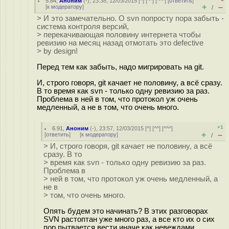
5.84
,
Аноним
(
-
), 23:38, 12/03/2015 [
^
] [
^^
] [
^^^
] [
ответить
]
+
–
[
к модератору
]
/
> И это замечательно. О svn попросту пора забыть -
система контроля версий,
> перекачивающая половину интернета чтобы
ревизию на месяц назад отмотать это defective
> by design!
Перед тем как забыть, надо мигрировать на git.
И, строго говоря, git качает не половину, а всё сразу.
В то время как svn - только одну ревизию за раз.
Проблема в ней в том, что протокол уж очень
медленный, а не в том, что очень много.
+1
6.91
,
Аноним
(
-
), 23:57, 12/03/2015 [
^
] [
^^
] [
^^^
]
+
–
[
ответить
]
[
к модератору
]
/
> И, строго говоря, git качает не половину, а всё
сразу. В то
> время как svn - только одну ревизию за раз.
Проблема в
> ней в том, что протокол уж очень медленный, а
не в
> том, что очень много.
Опять будем это начинать? В этих разговорах
SVN растоптан уже много раз, а все кто их о сих
пор пытвается вести иначе как нeвеждами