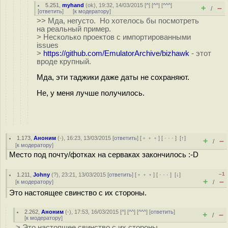
5.251
,
myhand
(
ok
), 19:32, 14/03/2015 [
^
] [
^^
] [
^^^
]
+
–
/
[
ответить
]
[
к модератору
]
>> Мда, негусто. Но хотелось бы посмотреть
на реальный пример.
> Несколько проектов с импортированными
issues
>
https://github.com/EmulatorArchive/bizhawk
- этот
вроде крупный.
Мда, эти таджики даже даты не сохраняют.
Не, у меня лучше получилось.
1.173
,
Аноним
(
-
), 16:23, 13/03/2015 [
ответить
] [
﹢﹢﹢
] [
· · ·
]
[
↑
]
+
–
/
[
к модератору
]
Место под почту/фотках на серваках закончилось :-D
–1
1.211
,
Johny
(
?
), 23:21, 13/03/2015 [
ответить
] [
﹢﹢﹢
] [
· · ·
]
[
↓
]
+
–
[
к модератору
]
/
Это настоящее свинство с их стороны.
2.262
,
Аноним
(
-
), 17:53, 16/03/2015 [
^
] [
^^
] [
^^^
] [
ответить
]
+
–
/
[
к модератору
]
> Это настоящее свинство с их стороны.