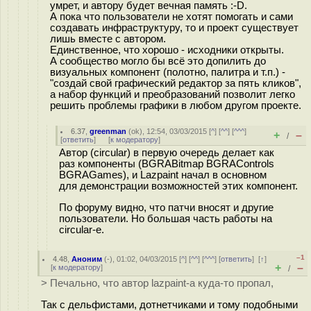
умрет, и автору будет вечная память :-D.
А пока что пользователи не хотят помогать и сами
создавать инфраструктуру, то и проект существует
лишь вместе с автором.
Единственное, что хорошо - исходники открыты.
А сообщество могло бы всё это допилить до
визуальных компонент (полотно, палитра и т.п.) -
"создай свой графический редактор за пять кликов",
а набор функций и преобразований позволит легко
решить проблемы графики в любом другом проекте.
6.37
,
greenman
(
ok
), 12:54, 03/03/2015 [
^
] [
^^
] [
^^^
]
+
–
/
[
ответить
]
[
к модератору
]
Автор (circular) в первую очередь делает как
раз компоненты (BGRABitmap BGRAControls
BGRAGames), и Lazpaint начал в основном
для демонстрации возможностей этих компонент.
По форуму видно, что патчи вносят и другие
пользователи. Но большая часть работы на
circular-е.
–1
4.48
,
Аноним
(
-
), 01:02, 04/03/2015 [
^
] [
^^
] [
^^^
] [
ответить
]
[
↑
]
+
–
[
к модератору
]
/
> Печально, что автор lazpaint-а куда-то пропал,
Так с дельфистами, дотнетчиками и тому подобными