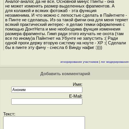
Аналог-аналог, да не все. Основной минус Пинты - она
не может изменять размер выделенных фрагментов. А
для колажей и всяких фотожаб - эта функция
незаменима. И что можно с легкостью сделать в Пайнтнете -
в Пинте не сделаешь. Из-за такой фигни она для меня теряет
всякий практический интерес- я делаю темки оформления с
помощью ДонтНета и мне необходима фунция изменнеия
размера фрагменты. Гимп ради этого изучать не охота (там
все по иному)а Пайнтнет на Убунте не запустить :( Ради
одной проги держу вторую систему на ноуте - ХР :( Сделали
бы в пинте эту фичу - снесла б Винду нафиг :))))
игнорирование участников
|
лог модерирования
Добавить комментарий
Имя:
E-Mail:
Текст: