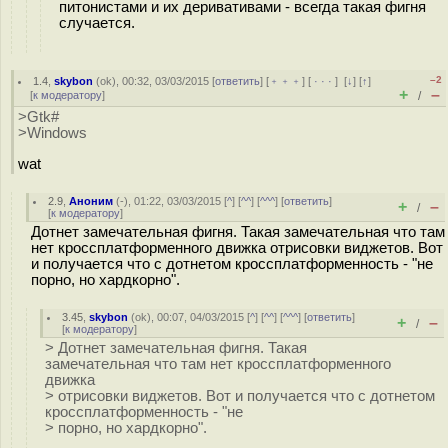
питонистами и их деривативами - всегда такая фигня
случается.
–2
1.4
,
skybon
(
ok
), 00:32, 03/03/2015 [
ответить
] [
﹢﹢﹢
] [
· · ·
]
[
↓
] [
↑
]
+
–
[
к модератору
]
/
>Gtk#
>Windows
wat
2.9
,
Аноним
(
-
), 01:22, 03/03/2015 [
^
] [
^^
] [
^^^
] [
ответить
]
+
–
/
[
к модератору
]
Дотнет замечательная фигня. Такая замечательная что там
нет кроссплатформенного движка отрисовки виджетов. Вот
и получается что с дотнетом кроссплатформенность - "не
порно, но хардкорно".
3.45
,
skybon
(
ok
), 00:07, 04/03/2015 [
^
] [
^^
] [
^^^
] [
ответить
]
+
–
/
[
к модератору
]
> Дотнет замечательная фигня. Такая
замечательная что там нет кроссплатформенного
движка
> отрисовки виджетов. Вот и получается что с дотнетом
кроссплатформенность - "не
> порно, но хардкорно".