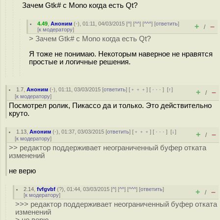
Зачем Gtk# с Mono когда есть Qt?
4.49
,
Аноним
(
-
), 01:11, 04/03/2015 [
^
] [
^^
] [
^^^
] [
ответить
]
+
–
/
[
к модератору
]
> Зачем Gtk# с Mono когда есть Qt?
Я тоже не понимаю. Некоторым наверное не нравятся
простые и логичные решения.
1.7
,
Аноним
(
-
), 01:11, 03/03/2015 [
ответить
] [
﹢﹢﹢
] [
· · ·
]
[
↑
]
+
–
/
[
к модератору
]
Посмотрел ролик, Пикассо да и только. Это действительно
круто.
1.13
,
Аноним
(
-
), 01:37, 03/03/2015 [
ответить
] [
﹢﹢﹢
] [
· · ·
]
[
↓
]
+
–
/
[
к модератору
]
>> редактор поддерживает неограниченный буфер отката
изменений
не верю
2.14
,
fvfgvbf
(
?
), 01:44, 03/03/2015 [
^
] [
^^
] [
^^^
] [
ответить
]
+
–
/
[
к модератору
]
>>> редактор поддерживает неограниченный буфер отката
изменений