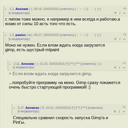
+3
1.2
,
Аноним
(
-
), 00:16, 03/03/2015 [
ответить
] [
﹢﹢﹢
] [
· · ·
]
[
↑
]
+
–
[
к модератору
]
/
с гмпом тоже можно. я например в нем всегда и работаю.а
юзаю от силы 10 асть того что есть.
+3
1.3
,
paulus
(
ok
), 00:27, 03/03/2015 [
ответить
] [
﹢﹢﹢
] [
· · ·
]
[
↓
]
+
–
[
к модератору
]
/
Моно не нужен. Если влом ждать когда загрузится
gimp, есть шустрый mtpaint
+1
2.11
,
Аноним
(
-
), 01:23, 03/03/2015 [
^
] [
^^
] [
^^^
] [
ответить
]
[
↓
]
+
–
[
к модератору
]
/
> Если влом ждать когда загрузится gimp,
...попробуйте программу на моно. Gimp сразу покажется
очень быстро стартующей программой! :)
+1
3.17
,
Аномсис
(
?
), 02:01, 03/03/2015 [
^
] [
^^
] [
^^^
] [
ответить
]
+
–
[
к модератору
]
/
Специально сравнил скорость запуска Gimp'а и
Pint'ы.