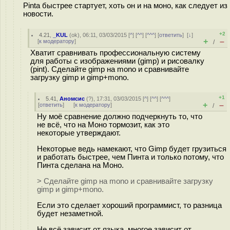
Pinta быстрее стартует, хоть он и на моно, как следует из
новости.
+2
4.21
,
_KUL
(
ok
), 06:11, 03/03/2015 [
^
] [
^^
] [
^^^
] [
ответить
]
[
↓
]
+
–
[
к модератору
]
/
Хватит сравнивать профессиональную систему
для работы с изображениями (gimp) и рисовалку
(pint). Сделайте gimp на mono и сравнивайте
загрузку gimp и gimp+mono.
+1
5.41
,
Аномсис
(
?
), 17:31, 03/03/2015 [
^
] [
^^
] [
^^^
]
+
–
[
ответить
]
[
к модератору
]
/
Ну моё сравнение должно подчеркнуть то, что
не всё, что на Моно тормозит, как это
некоторые утверждают.
Некоторые ведь намекают, что Gimp будет грузиться
и работать быстрее, чем Пинта и только потому, что
Пинта сделана на Моно.
> Сделайте gimp на mono и сравнивайте загрузку
gimp и gimp+mono.
Если это сделает хороший программист, то разница
будет незаметной.
Не всё зависит от языка, многое зависит от