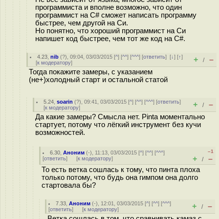
программиста и вполне возможно, что один
программист на С# сможет написать программу
быстрее, чем другой на Си.
Но понятно, что хороший программист на Си
напишет код быстрее, чем тот же код на C#.
4.23
,
nib
(
?
), 09:04, 03/03/2015 [
^
] [
^^
] [
^^^
] [
ответить
]
[
↓
] [
↑
]
+
–
/
[
к модератору
]
Тогда покажите замеры, с указанием
(не+)холодный старт и остальной статой
5.24
,
soarin
(
?
), 09:41, 03/03/2015 [
^
] [
^^
] [
^^^
] [
ответить
]
+
–
/
[
к модератору
]
Да какие замеры? Смысла нет. Pinta моментально
стартует, потому что лёгкий инструмент без кучи
возможностей.
–1
6.30
,
Аноним
(
-
), 11:13, 03/03/2015 [
^
] [
^^
] [
^^^
]
+
–
[
ответить
]
[
к модератору
]
/
То есть ветка сошлась к тому, что пинта плоха
только потому, что будь она гимпом она долго
стартовала бы?
7.33
,
Аноним
(
-
), 12:01, 03/03/2015 [
^
] [
^^
] [
^^^
]
+
–
/
[
ответить
]
[
к модератору
]
Ветка сошлась в том, что сравнивать камаз с