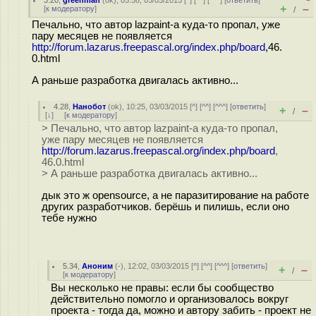
3.20
,
greenman
(
ok
), 05:58, 03/03/2015 [
^
] [
^^
] [
^^^
] [
ответить
]
+
–
[
к модератору
]
/
Печально, что автор lazpaint-а куда-то пропал, уже
пару месяцев не появляется
http://forum.lazarus.freepascal.org/index.php/board
,46.
0.html
А раньше разработка двигалась активно...
4.28
,
Нанобот
(
ok
), 10:25, 03/03/2015 [
^
] [
^^
] [
^^^
] [
ответить
]
+
–
/
[
↓
] [
к модератору
]
> Печально, что автор lazpaint-а куда-то пропал,
уже пару месяцев не появляется
http://forum.lazarus.freepascal.org/index.php/board
,
46.0.html
> А раньше разработка двигалась активно...
дык это ж opensource, а не паразитирование на работе
других разработчиков. берёшь и пилишь, если оно
тебе нужно
5.34
,
Аноним
(
-
), 12:02, 03/03/2015 [
^
] [
^^
] [
^^^
] [
ответить
]
+
–
/
[
к модератору
]
Вы несколько не правы: если бы сообщество
действительно помогло и организовалось вокруг
проекта - тогда да, можно и автору забить - проект не