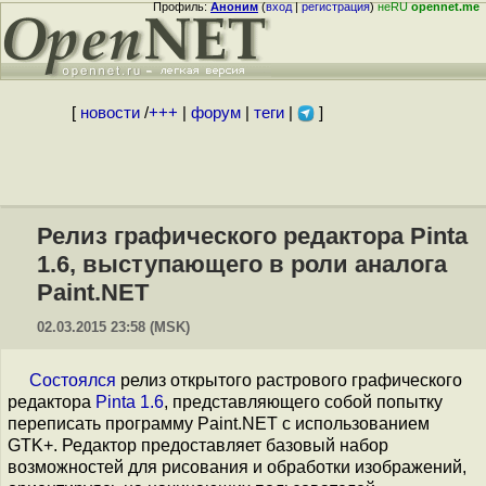
Профиль:
Аноним
(
вход
|
регистрация
)
неRU
opennet.me
[
новости
/
+++
|
форум
|
теги
|
]
Релиз графического редактора Pinta
1.6, выступающего в роли аналога
Paint.NET
02.03.2015 23:58 (MSK)
Состоялся
релиз открытого растрового графического
редактора
Pinta 1.6
, представляющего собой попытку
переписать программу Paint.NET с использованием
GTK+. Редактор предоставляет базовый набор
возможностей для рисования и обработки изображений,