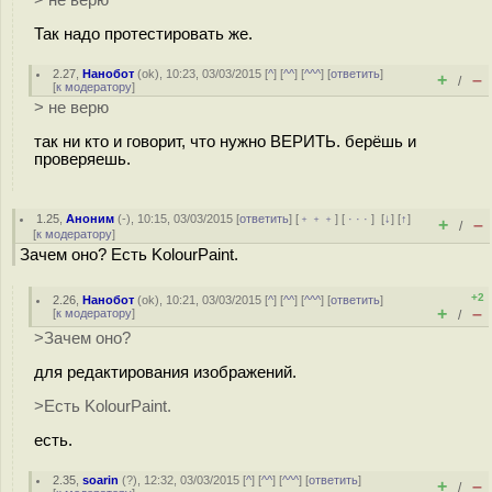
> не верю
Так надо протестировать же.
2.27
,
Нанобот
(
ok
), 10:23, 03/03/2015 [
^
] [
^^
] [
^^^
] [
ответить
]
+
–
/
[
к модератору
]
> не верю
так ни кто и говорит, что нужно ВЕРИТЬ. берёшь и
проверяешь.
1.25
,
Аноним
(
-
), 10:15, 03/03/2015 [
ответить
] [
﹢﹢﹢
] [
· · ·
]
[
↓
] [
↑
]
+
–
/
[
к модератору
]
Зачем оно? Есть KolourPaint.
+2
2.26
,
Нанобот
(
ok
), 10:21, 03/03/2015 [
^
] [
^^
] [
^^^
] [
ответить
]
+
–
[
к модератору
]
/
>Зачем оно?
для редактирования изображений.
>Есть KolourPaint.
есть.
2.35
,
soarin
(
?
), 12:32, 03/03/2015 [
^
] [
^^
] [
^^^
] [
ответить
]
+
–
/