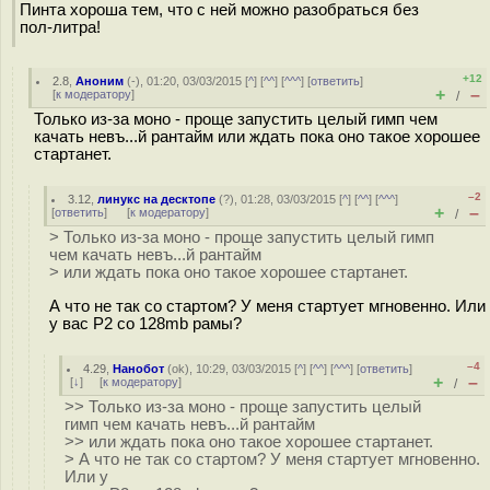
Пинта хороша тем, что с ней можно разобраться без
пол-литра!
+12
2.8
,
Аноним
(
-
), 01:20, 03/03/2015 [
^
] [
^^
] [
^^^
] [
ответить
]
+
–
[
к модератору
]
/
Только из-за моно - проще запустить целый гимп чем
качать невъ...й рантайм или ждать пока оно такое хорошее
стартанет.
–2
3.12
,
линукс на десктопе
(
?
), 01:28, 03/03/2015 [
^
] [
^^
] [
^^^
]
+
–
[
ответить
]
[
к модератору
]
/
> Только из-за моно - проще запустить целый гимп
чем качать невъ...й рантайм
> или ждать пока оно такое хорошее стартанет.
А что не так со стартом? У меня стартует мгновенно. Или
у вас P2 cо 128mb рамы?
–4
4.29
,
Нанобот
(
ok
), 10:29, 03/03/2015 [
^
] [
^^
] [
^^^
] [
ответить
]
+
–
[
↓
] [
к модератору
]
/
>> Только из-за моно - проще запустить целый
гимп чем качать невъ...й рантайм
>> или ждать пока оно такое хорошее стартанет.
> А что не так со стартом? У меня стартует мгновенно.
Или у