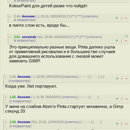
[
к модератору
]
KolourPaint для детей разве что пойдёт
2.44
,
Аноним
(
-
), 23:10, 03/03/2015 [
^
] [
^^
] [
^^^
] [
ответить
]
+
–
/
[
к модератору
]
в пинте слои есть, вроде бы...
+1
2.51
,
sorrymak
(
ok
), 18:08, 04/03/2015 [
^
] [
^^
] [
^^^
] [
ответить
]
+
–
[
к модератору
]
/
Это принципиально разные вещи. Pinta далеко ушла
от примитивной рисовалки и в большинстве случаев
для домашнего использования с лихвой может
заменить GIMP.
1.43
,
Аноним
(
-
), 23:06, 03/03/2015 [
ответить
] [
﹢﹢﹢
] [
· · ·
]
[
↑
]
+
–
/
[
к модератору
]
Когда уже .Net портируют.
1.52
,
Аноним
(
-
), 11:38, 05/03/2015 [
ответить
] [
﹢﹢﹢
] [
· · ·
]
+
–
/
[
к модератору
]
У меня на слабом Atom'e Pinta стартует мгновенно, а Gimp
секунд 20
1.53
,
Аноним
(
53
), 22:01, 22/04/2015 [
ответить
] [
﹢﹢﹢
] [
· · ·
]
+
–
/
[
к модератору
]