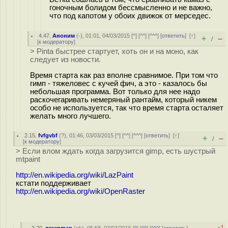
гоночным болидом бессмысленно и не важно,
что под капотом у обоих движок от мерседес.
4.47
,
Аноним
(
-
), 01:01, 04/03/2015 [
^
] [
^^
] [
^^^
] [
ответить
]
[
↑
]
+
–
/
[
к модератору
]
> Pinta быстрее стартует, хоть он и на моно, как
следует из новости.
Время старта как раз вполне сравнимое. При том что
гимп - тяжеловес с кучей фич, а это - казалось бы
небольшая программа. Вот только для нее надо
раскочегаривать немеряный рантайм, который никем
особо не используется, так что время старта осталяет
желать много лучшего.
2.15
,
fvfgvbf
(
?
), 01:46, 03/03/2015 [
^
] [
^^
] [
^^^
] [
ответить
]
[
↑
]
+
–
/
[
к модератору
]
> Если влом ждать когда загрузится gimp, есть шустрый
mtpaint
http://en.wikipedia.org/wiki/LazPaint
кстати поддерживает
http://en.wikipedia.org/wiki/OpenRaster
–1