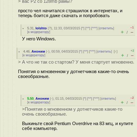
> вас P2 cо 128mb рамы?
просто чел начитался страшилок в интернетах, и
теперь боится даже скачать и попробовать
–1
5.31
,
lolshto
(
?
), 11:33, 03/03/2015 [
^
] [
^^
] [
^^^
] [
ответить
]
+
–
[
к модератору
]
/
У него Windows.
+2
4.46
,
Аноним
(
-
), 00:59, 04/03/2015 [
^
] [
^^
] [
^^^
] [
ответить
]
[
↑
]
+
–
[
к модератору
]
/
> А что не так со стартом? У меня стартует мгновенно.
Понятия о мгновенном у дотнетчиков какие-то очень
своеобразные.
–2
5.50
,
Аноним
(
-
), 01:15, 04/03/2015 [
^
] [
^^
] [
^^^
] [
ответить
]
+
–
[
к модератору
]
/
>Понятия о мгновенном у дотнетчиков какие-то
очень своеобразные.
Выкиньте свой Pentium Overdrive на 83 мгц, и купите
себе компьютер.