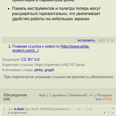
Панель инструментов и палитра теперь могут
расширяться горизонтально, что увеличивает
удобство работы на небольших экранах.
+
–
исправить
/
+2
Главная ссылка к новости (
http://www.pinta-
project.com/r...
)
Лицензия:
CC BY 3.0
Короткая ссылка: https://opennet.ru/41767-pinta
Ключевые слова:
pinta
,
graph
При перепечатке указание ссылки на opennet.ru обязательно
Обсуждение
Ajax
|
1 уровень
|
Линейный
|
+/-
|
Раскрыть
(40)
всё
|
RSS
+7
1.1
,
A.Stahl
(
ok
), 00:04, 03/03/2015 [
ответить
] [
﹢﹢﹢
] [
· · ·
]
[
↓
]
+
–
[
к модератору
]
/