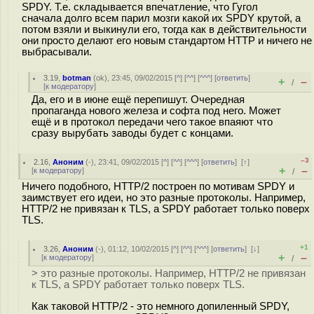
SPDY. Т.е. складывается впечатление, что Гугол
сначала долго всем парил мозги какой их SPDY крутой, а
потом взяли и выкинули его, тогда как в действительности
они просто делают его новым стандартом HTTP и ничего не
выбрасывали.
3.19
,
botman
(
ok
), 23:45, 09/02/2015 [
^
] [
^^
] [
^^^
] [
ответить
]
+
–
/
[
к модератору
]
Да, его и в июне ещё перепишут. Очередная
пропаганда нового железа и софта под него. Может
ещё и в протокол передачи чего такое впаяют что
сразу вырубать заводы будет с концами.
–3
2.16
,
Аноним
(
-
), 23:41, 09/02/2015 [
^
] [
^^
] [
^^^
] [
ответить
]
[
↑
]
+
–
[
к модератору
]
/
Ничего подобного, HTTP/2 построен по мотивам SPDY и
заимствует его идеи, но это разные протоколы. Например,
HTTP/2 не привязан к TLS, а SPDY работает только поверх
TLS.
+1
3.26
,
Аноним
(
-
), 01:12, 10/02/2015 [
^
] [
^^
] [
^^^
] [
ответить
]
[
↓
]
+
–
[
к модератору
]
/
> это разные протоколы. Например, HTTP/2 не привязан
к TLS, а SPDY работает только поверх TLS.
Как таковой HTTP/2 - это немного допиленный SPDY,