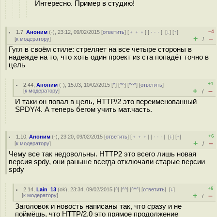
Интересно. Пример в студию!
–4
1.7
,
Аноним
(
-
), 23:12, 09/02/2015 [
ответить
] [
﹢﹢﹢
] [
· · ·
]
[
↓
] [
↑
]
+
–
[
к модератору
]
/
Гугл в своём стиле: стреляет на все четыре стороны в
надежде на то, что хоть один проект из ста попадёт точно в
цель
+1
2.44
,
Аноним
(
-
), 15:03, 10/02/2015 [
^
] [
^^
] [
^^^
] [
ответить
]
+
–
[
к модератору
]
/
И таки он попал в цель, HTTP/2 это переименованный
SPDY/4. А теперь бегом учить мат.часть.
+6
1.10
,
Аноним
(
-
), 23:20, 09/02/2015 [
ответить
] [
﹢﹢﹢
] [
· · ·
]
[
↓
] [
↑
]
+
–
[
к модератору
]
/
Чему все так недовольны. HTTP2 это всего лишь новая
версия spdy, они раньше всегда отключали старые версии
spdy
+6
2.14
,
Lain_13
(
ok
), 23:34, 09/02/2015 [
^
] [
^^
] [
^^^
] [
ответить
]
[
↓
]
+
–
[
к модератору
]
/
Заголовок и новость написаны так, что сразу и не
поймёшь, что HTTP/2.0 это прямое продолжение