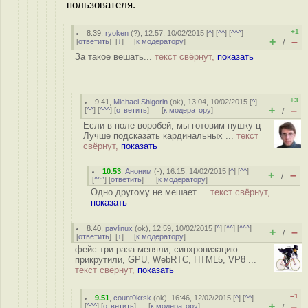
пользователя.
+1
8.39
,
ryoken
(
?
), 12:57, 10/02/2015 [
^
] [
^^
] [
^^^
]
+
–
[
ответить
]
[
↓
] [
к модератору
]
/
За такое вешать...
текст свёрнут,
показать
+3
9.41
,
Michael Shigorin
(
ok
), 13:04, 10/02/2015 [
^
]
+
–
[
^^
] [
^^^
] [
ответить
]
[
к модератору
]
/
Если в поле воробей, мы готовим пушку ц
Лучше подсказать кардинальных ...
текст
свёрнут,
показать
10.53
,
Аноним
(
-
), 16:15, 14/02/2015 [
^
] [
^^
]
+
–
/
[
^^^
] [
ответить
]
[
к модератору
]
Одно другому не мешает ...
текст свёрнут,
показать
8.40
,
pavlinux
(
ok
), 12:59, 10/02/2015 [
^
] [
^^
] [
^^^
]
+
–
/
[
ответить
]
[
↑
] [
к модератору
]
фейс три раза меняли, синхронизацию
прикрутили, GPU, WebRTC, HTML5, VP8 ...
текст свёрнут,
показать
–1
9.51
,
count0krsk
(
ok
), 16:46, 12/02/2015 [
^
] [
^^
]
+
–
[
^^^
] [
ответить
]
[
к модератору
]
/