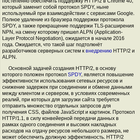
постепенно обеспечить поддержку HTTP/2 в Chrome 40,
который заменит собой протокол SPDY, ныне
используемый при взаимодействии с сервисами Google.
Полное удаление из браузера поддержки протокола
SPDY, а также прекращение поддержи TLS-расширения
NPN, на смену которому пришел ALPN (Application-
Layer Protocol Negotiation), ожидается в начале 2016
года. Ожидается, что такой шаг подтолкнёт
разработчиков серверных систем к
внедрению
HTTP/2 и
ALPN.
Основной задачей создания HTTP/2, в основу
которого положен протокол
SPDY
, является повышение
эффективности использования сетевых ресурсов и
снижение задержек при соединении и обмене данными
между клиентом и сервером, в условиях современных
реалий, при которых для загрузки сайта требуется
отправить множество отдельных запросов для
получения CSS, файлов JavaScript и картинок. Протокол
HTTP/1.1, в силу конвейерной передачи данных в
рамках одного соединения и высоких накладных
расходов на отдачу ресурсов небольшого размера, не
может обеспечить должную эффективность. HTTP/2