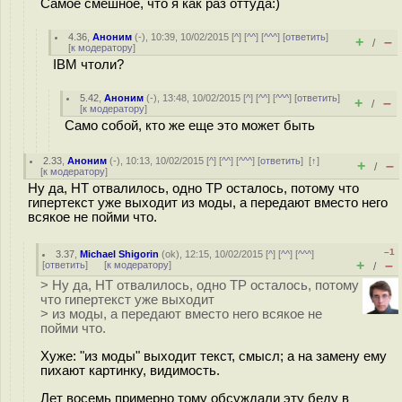
Самое смешное, что я как раз оттуда:)
4.36
,
Аноним
(
-
), 10:39, 10/02/2015 [
^
] [
^^
] [
^^^
] [
ответить
]
+
–
/
[
к модератору
]
IBM чтоли?
5.42
,
Аноним
(
-
), 13:48, 10/02/2015 [
^
] [
^^
] [
^^^
] [
ответить
]
+
–
/
[
к модератору
]
Само собой, кто же еще это может быть
2.33
,
Аноним
(
-
), 10:13, 10/02/2015 [
^
] [
^^
] [
^^^
] [
ответить
]
[
↑
]
+
–
/
[
к модератору
]
Ну да, HT отвалилось, одно TP осталось, потому что
гипертекст уже выходит из моды, а передают вместо него
всякое не пойми что.
–1
3.37
,
Michael Shigorin
(
ok
), 12:15, 10/02/2015 [
^
] [
^^
] [
^^^
]
+
–
[
ответить
]
[
к модератору
]
/
> Ну да, HT отвалилось, одно TP осталось, потому
что гипертекст уже выходит
> из моды, а передают вместо него всякое не
пойми что.
Хуже: "из моды" выходит текст, смысл; а на замену ему
пихают картинку, видимость.
Лет восемь примерно тому обсуждали эту беду в