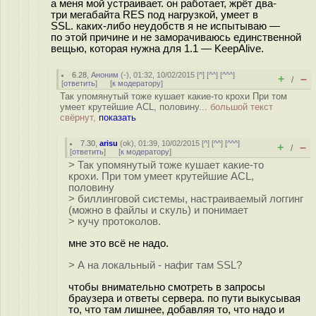
а меня мой устраивает. он работает, жрёт два-
три мегабайта RES под нагрузкой, умеет в
SSL. каких-либо неудобств я не испытываю —
по этой причине и не заморачиваюсь единственной
вещью, которая нужна для 1.1 — KeepAlive.
6.28
,
Аноним
(
-
), 01:32, 10/02/2015 [
^
] [
^^
] [
^^^
]
+
–
/
[
ответить
]
[
к модератору
]
Так упомянутый тоже кушает какие-то крохи При том
умеет крутейшие ACL, половину...
большой текст
свёрнут,
показать
7.30
,
arisu
(
ok
), 01:39, 10/02/2015 [
^
] [
^^
] [
^^^
]
+
–
/
[
ответить
]
[
к модератору
]
> Так упомянутый тоже кушает какие-то
крохи. При том умеет крутейшие ACL,
половину
> биллинговой системы, настраиваемый логгинг
(можно в файлы и скуль) и понимает
> кучу протоколов.
мне это всё не надо.
> А на локальный - нафиг там SSL?
чтобы внимательно смотреть в запросы
браузера и ответы сервера. по пути выкусывая
то, что там лишнее, добавляя то, что надо и