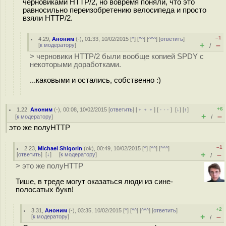
черновиками HTTP/2, но вовремя поняли, что это
равносильно переизобретению велосипеда и просто
взяли HTTP/2.
–1
4.29
,
Аноним
(
-
), 01:33, 10/02/2015 [
^
] [
^^
] [
^^^
] [
ответить
]
+
–
[
к модератору
]
/
> черновики HTTP/2 были вообще копией SPDY с
некоторыми доработками.
...каковыми и остались, собственно :)
+6
1.22
,
Аноним
(
-
), 00:08, 10/02/2015 [
ответить
] [
﹢﹢﹢
] [
· · ·
]
[
↓
] [
↑
]
+
–
[
к модератору
]
/
это же полуHTTP
–1
2.23
,
Michael Shigorin
(
ok
), 00:49, 10/02/2015 [
^
] [
^^
] [
^^^
]
+
–
[
ответить
]
[
↓
] [
к модератору
]
/
> это же полуHTTP
Тише, в треде могут оказаться люди из сине-
полосатых букв!
+2
3.31
,
Аноним
(
-
), 03:35, 10/02/2015 [
^
] [
^^
] [
^^^
] [
ответить
]
+
–
[
к модератору
]
/