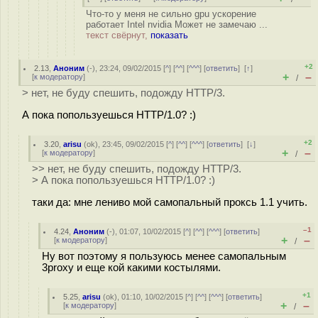
Что-то у меня не сильно gpu ускорение
работает Intel nvidia Может не замечаю ...
текст свёрнут,
показать
+2
2.13
,
Аноним
(
-
), 23:24, 09/02/2015 [
^
] [
^^
] [
^^^
] [
ответить
]
[
↑
]
+
–
[
к модератору
]
/
> нет, не буду спешить, подожду HTTP/3.
А пока попользуешься HTTP/1.0? :)
+2
3.20
,
arisu
(
ok
), 23:45, 09/02/2015 [
^
] [
^^
] [
^^^
] [
ответить
]
[
↓
]
+
–
[
к модератору
]
/
>> нет, не буду спешить, подожду HTTP/3.
> А пока попользуешься HTTP/1.0? :)
таки да: мне лениво мой самопальный проксь 1.1 учить.
–1
4.24
,
Аноним
(
-
), 01:07, 10/02/2015 [
^
] [
^^
] [
^^^
] [
ответить
]
+
–
[
к модератору
]
/
Ну вот поэтому я пользуюсь менее самопальным
3proxy и еще кой какими костылями.
+1
5.25
,
arisu
(
ok
), 01:10, 10/02/2015 [
^
] [
^^
] [
^^^
] [
ответить
]
+
–
[
к модератору
]
/