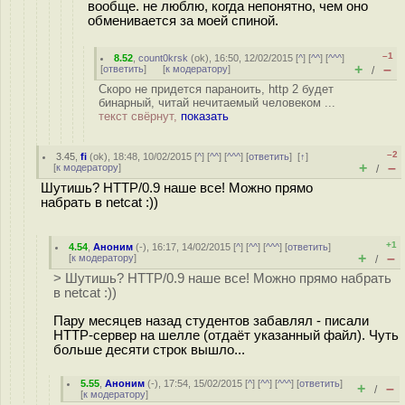
вообще. не люблю, когда непонятно, чем оно
обменивается за моей спиной.
–1
8.52
,
count0krsk
(
ok
), 16:50, 12/02/2015 [
^
] [
^^
] [
^^^
]
+
–
[
ответить
]
[
к модератору
]
/
Скоро не придется параноить, http 2 будет
бинарный, читай нечитаемый человеком ...
текст свёрнут,
показать
–2
3.45
,
fi
(
ok
), 18:48, 10/02/2015 [
^
] [
^^
] [
^^^
] [
ответить
]
[
↑
]
+
–
[
к модератору
]
/
Шутишь? HTTP/0.9 наше все! Можно прямо
набрать в netcat :))
+1
4.54
,
Аноним
(
-
), 16:17, 14/02/2015 [
^
] [
^^
] [
^^^
] [
ответить
]
+
–
[
к модератору
]
/
> Шутишь? HTTP/0.9 наше все! Можно прямо набрать
в netcat :))
Пару месяцев назад студентов забавлял - писали
HTTP-сервер на шелле (отдаёт указанный файл). Чуть
больше десяти строк вышло...
5.55
,
Аноним
(
-
), 17:54, 15/02/2015 [
^
] [
^^
] [
^^^
] [
ответить
]
+
–
/
[
к модератору
]