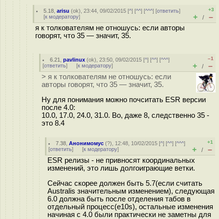
+3
5.18
,
arisu
(
ok
), 23:44, 09/02/2015 [
^
] [
^^
] [
^^^
] [
ответить
]
+
–
[
к модератору
]
/
я к толкователям не отношусь: если авторы
говорят, что 35 — значит, 35.
–1
6.21
,
pavlinux
(
ok
), 23:50, 09/02/2015 [
^
] [
^^
] [
^^^
]
+
–
[
ответить
]
[
к модератору
]
/
> я к толкователям не отношусь: если
авторы говорят, что 35 — значит, 35.
Ну для понимания можно почситать ESR версии
после 4.0:
10.0, 17.0, 24.0, 31.0. Во, даже 8, следственно 35 -
это 8.4
+1
7.38
,
Анонимомус
(
?
), 12:48, 10/02/2015 [
^
] [
^^
] [
^^^
]
+
–
[
ответить
]
[
к модератору
]
/
ESR релизы - не привносят координальных
изменений, это лишь долгоиграющие ветки.
Сейчас скорее должен быть 5.7(если считать
Australis значительным изменением), следующая
6.0 должна быть после отделения табов в
отдельный процесс(e10s), остальные изменения
начиная с 4.0 были практически не заметны для