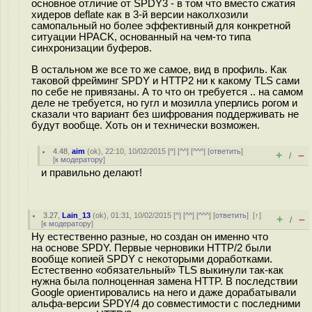
основное отличие от SPDY3 - в том что вместо сжатия
хидеров deflate как в 3-й версии наколхозили
самопальный но более эффективный для конкретной
ситуации HPACK, основанный на чем-то типа
синхронизации буферов.
В остальном же все то же самое, вид в профиль. Как
таковой фрейминг SPDY и HTTP2 ни к какому TLS сами
по себе не привязаны. А то что он требуется .. на самом
деле не требуется, но гугл и мозилла уперлись рогом и
сказали что вариант без шифрования поддерживать не
будут вообще. Хоть он и технически возможен.
4.48
,
aim
(
ok
), 22:10, 10/02/2015 [
^
] [
^^
] [
^^^
] [
ответить
]
+
–
/
[
к модератору
]
и правильно делают!
3.27
,
Lain_13
(
ok
), 01:31, 10/02/2015 [
^
] [
^^
] [
^^^
] [
ответить
]
[
↑
]
+
–
/
[
к модератору
]
Ну естественно разные, но создан он именно что
на основе SPDY. Первые черновики HTTP/2 были
вообще копией SPDY с некоторыми доработками.
Естественно «обязательный» TLS выкинули так-как
нужна была полноценная замена HTTP. В последствии
Google ориентировались на него и даже дорабатывали
альфа-версии SPDY/4 до совместимости с последними