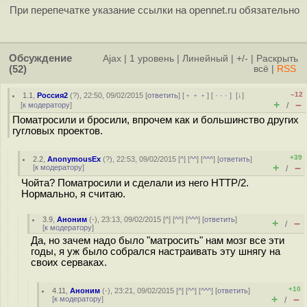
При перепечатке указание ссылки на opennet.ru обязательно
Обсуждение
Ajax
|
1 уровень
|
Линейный
|
+/-
|
Раскрыть
(52)
всё
|
RSS
–12
1.1
,
Россия2
(
?
), 22:50, 09/02/2015 [
ответить
] [
﹢﹢﹢
] [
· · ·
]
[
↓
]
+
–
[
к модератору
]
/
Поматросили и бросили, впрочем как и большинство других
гугловых проектов.
+39
2.2
,
AnonymousEx
(
?
), 22:53, 09/02/2015 [
^
] [
^^
] [
^^^
] [
ответить
]
+
–
[
к модератору
]
/
Чойта? Поматросили и сделали из него HTTP/2.
Нормально, я считаю.
3.9
,
Аноним
(
-
), 23:13, 09/02/2015 [
^
] [
^^
] [
^^^
] [
ответить
]
+
–
/
[
к модератору
]
Да, но зачем надо было "матросить" нам мозг все эти
годы, я уж было собрался настраивать эту шнягу на
своих серваках.
+10
4.11
,
Аноним
(
-
), 23:21, 09/02/2015 [
^
] [
^^
] [
^^^
] [
ответить
]
+
–
[
к модератору
]
/