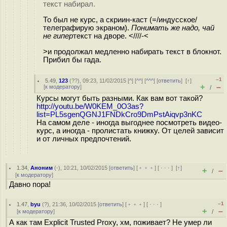
текст набирал.
То был не курс, а скриин-каст (=/индусское/
телеграфирую экраном).
Понимать же надо, чай
не гипер
текст на дворе. <////-<
>и продолжал медленно набирать текст в блокнот.
Прибил бы гада.
–1
5.49
,
123
(
??
), 09:23, 11/02/2015 [
^
] [
^^
] [
^^^
] [
ответить
]
[
↑
]
+
–
[
к модератору
]
/
Курсы могут быть разными. Как вам вот такой?
http://youtu.be/W0KEM_0O3as?
list=PL5sgenQGNJ1FNDkCro9DmPstAiqvp3nKC
На самом деле - иногда выгоднее посмотреть видео-
курс, а иногда - пролистать книжку. От целей зависит
и от личных предпочтений.
1.34
,
Аноним
(
-
), 10:21, 10/02/2015 [
ответить
] [
﹢﹢﹢
] [
· · ·
]
[
↑
]
+
–
/
[
к модератору
]
Давно пора!
–1
1.47
,
byu
(
?
), 21:36, 10/02/2015 [
ответить
] [
﹢﹢﹢
] [
· · ·
]
+
–
[
к модератору
]
/
А как там Explicit Trusted Proxy, хм, поживает? Не умер ли