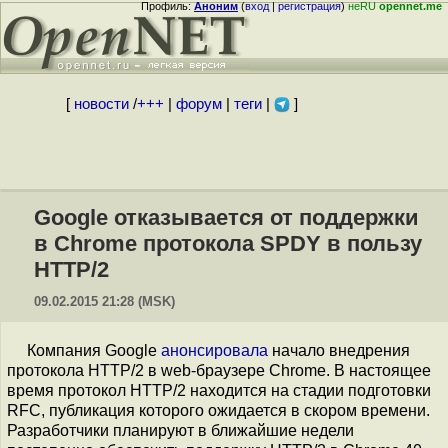
Профиль:
Аноним
(
вход
|
регистрация
)
неRU
opennet.me
[
новости
/
+++
|
форум
|
теги
|
]
Google отказывается от поддержки
в Chrome протокола SPDY в пользу
HTTP/2
09.02.2015 21:28 (MSK)
Компания Google
анонсировала
начало внедрения
протокола HTTP/2 в web-браузере Chrome. В настоящее
время протокол HTTP/2 находится на стадии подготовки
RFC, публикация которого ожидается в скором времени.
Разработчики планируют в ближайшие недели