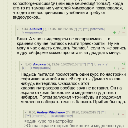
schoolforge-discuss@ (или ещё seul-edu@ тогда?), когда
кто-то из тамошних учителей мимоходом пожаловался,
что дети не воспринимают учебники и требуют
видеоуроков...
+1
4.43
,
Аноним
(
-
), 14:45, 10/02/2015 [
^
] [
^^
] [
^^^
] [
ответить
]
+
–
[
к модератору
]
/
Блин. А я вот видеокурсы не воспринимаю — в
крайнем случае пытаюсь найти транскрипты. Ну не
могу я час сидеть слушать *запись*, если ту же запись
в другой форме можно прочитать за двадцать минут.
+1
5.46
,
Аноним
(
-
), 19:59, 10/02/2015 [
^
] [
^^
] [
^^^
] [
ответить
]
+
–
[
↓
] [
к модератору
]
/
Надысь пытался посмотреть один курс по настройки
софтинки элитной и как ей вертеть. Думал что как-
нибудь вытерплю. Оказалось этот
хварпанпутрахеров вообще звук не вставил. Он на
экране открыл блокнотик и медленно туда текст
набирал. Потом запускал что-нибудь и продолжал
медленно набирать текст в блокнот. Прибил бы гада.
6.50
,
Andrey Mitrofanov
(
?
), 10:20, 11/02/2015 [
^
] [
^^
]
+
–
/
[
^^^
] [
ответить
]
[
к модератору
]
>один курс по настройки
>Он на экране открыл блокнотик и медленно туда