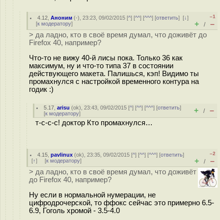
–1
4.12
,
Аноним
(
-
), 23:23, 09/02/2015 [
^
] [
^^
] [
^^^
] [
ответить
]
[
↓
]
+
–
[
к модератору
]
/
> да ладно, кто в своё время думал, что доживёт до
Firefox 40, например?
Что-то не вижу 40-й лисы пока. Только 36 как
максимум, ну и что-то типа 37 в состоянии
действующего макета. Палишься, кэп! Видимо ты
промахнулся с настройкой временного контура на
годик :)
5.17
,
arisu
(
ok
), 23:43, 09/02/2015 [
^
] [
^^
] [
^^^
] [
ответить
]
+
–
/
[
к модератору
]
т-с-с-с! доктор Кто промахнулся…
–2
4.15
,
pavlinux
(
ok
), 23:35, 09/02/2015 [
^
] [
^^
] [
^^^
] [
ответить
]
+
–
[
↑
] [
к модератору
]
/
> да ладно, кто в своё время думал, что доживёт
до Firefox 40, например?
Ну если в нормальной нумерации, не
цифродрочерской, то ффокс сейчас это примерно 6.5-
6.9, Гоголь хромой - 3.5-4.0