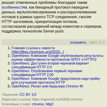
решает отмеченные проблемы благодаря таким
особенностям
, как бинарный протокол передачи
данных, мультиплексирование и распараллеливание
потоков в рамках одного TCP-соединения, сжатие
HTTP-заголовков, приоритизация потоков,
согласование расширений между клиентом и сервером,
поддержка технологии Server push.
+
–
исправить
/
+28
Главная ссылка к новости
(
http://blog.chromium.org/2015/...
)
OpenNews: Компания Google опубликовала результаты
оценки эффективности протоколов SPDY и HTTP/2
OpenNews: Доступен второй черновой вариант
спецификации HTTP 2.0
OpenNews: Опубликован первый черновик
спецификации HTTP 2.00
OpenNews: Компания Google предложила надстройку
для улучшения протокола HTTP
OpenNews: Релиз web-браузера Chrome 40
Лицензия:
CC BY 3.0
Короткая ссылка: https://opennet.ru/41639-chrome
Ключевые слова:
chrome
,
http2