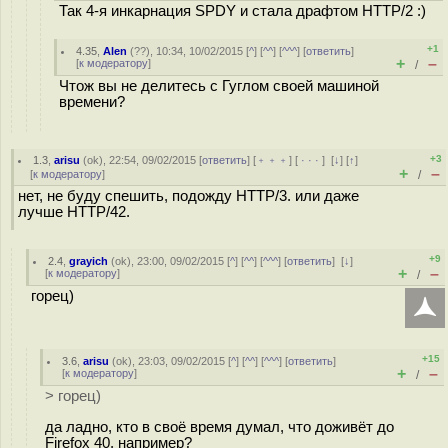
Так 4-я инкарнация SPDY и стала драфтом HTTP/2 :)
+1
4.35
,
Alen
(
??
), 10:34, 10/02/2015 [
^
] [
^^
] [
^^^
] [
ответить
]
+
–
[
к модератору
]
/
Чтож вы не делитесь с Гуглом своей машиной
времени?
+3
1.3
,
arisu
(
ok
), 22:54, 09/02/2015 [
ответить
] [
﹢﹢﹢
] [
· · ·
]
[
↓
] [
↑
]
+
–
[
к модератору
]
/
нет, не буду спешить, подожду HTTP/3. или даже
лучше HTTP/42.
+9
2.4
,
grayich
(
ok
), 23:00, 09/02/2015 [
^
] [
^^
] [
^^^
] [
ответить
]
[
↓
]
+
–
[
к модератору
]
/
горец)
+15
3.6
,
arisu
(
ok
), 23:03, 09/02/2015 [
^
] [
^^
] [
^^^
] [
ответить
]
+
–
[
к модератору
]
/
> горец)
да ладно, кто в своё время думал, что доживёт до
Firefox 40, например?