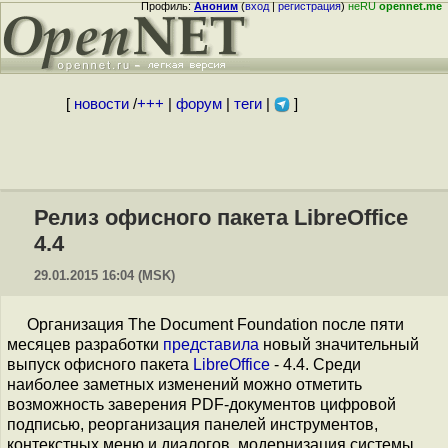
Профиль:
Аноним
(
вход
|
регистрация
)
неRU
opennet.me
[
новости
/
+++
|
форум
|
теги
|
]
Релиз офисного пакета LibreOffice
4.4
29.01.2015 16:04 (MSK)
Организация The Document Foundation после пяти
месяцев разработки
представила
новый значительный
выпуск офисного пакета
LibreOffice
- 4.4. Среди
наиболее заметных изменений можно отметить
возможность заверения PDF-документов цифровой
подписью, реорганизация панелей инструментов,
контекстных меню и диалогов, модернизация системы