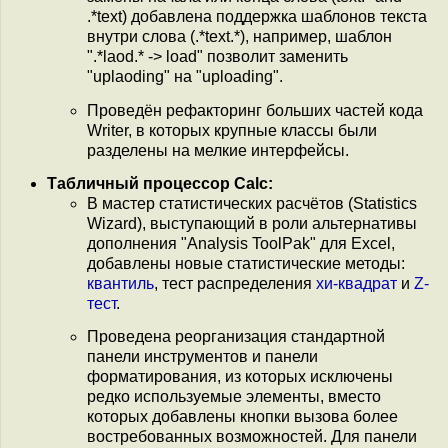
.*text) добавлена поддержка шаблонов текста
внутри слова (.*text.*), например, шаблон
".*laod.* -> load" позволит заменить
"uplaoding" на "uploading".
Проведён рефакторинг больших частей кода
Writer, в которых крупные классы были
разделены на мелкие интерфейсы.
Табличный процессор Calc:
В мастер статистических расчётов (Statistics
Wizard), выступающий в роли альтернативы
дополнения "Analysis ToolPak" для Excel,
добавлены новые статистические методы:
квантиль
, тест распределения
хи-квадрат
и
Z-
тест
.
Проведена реорганизация стандартной
панели инструментов и панели
форматирования, из которых исключены
редко используемые элементы, вместо
которых добавлены кнопки вызова более
востребованных возможностей. Для панели