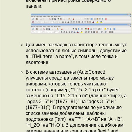
включены при настройке содержимого
панели.
Для имён закладок в навигаторе теперь могут
использоваться любые символы, допустимые
в HTML теге "a name", в том числе точка и
двоеточие;
В системе автозамены (AutoCorrect)
улучшены средства замены тире между
цифрами, которые теперь учитывают
контекст (например, "1:15--2:15 p.m." будет
заменено на "1:15–2:15 p.m" (длинное тире), а
"ages 3--5" и "(1977--81)" на "ages 3–5" и "
(1977–81)"). В предлагаемом по умолчанию
списке замены добавлены шаблоны
подстановки ("(tm)" на "™", "A->B" на "A→B",
"H_2O" на "H₂O"). В дополнение к шаблонам
замены начала или конца слова (text.* and