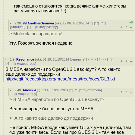
так смешно становится, когда всякие аниме-хипстеры
размышлять начинают! :)
+5
2.38
,
YetAnotherOnanym
(
ok
), 12:06, 18/10/2014 [
^
] [
^^
] [
^^^
]
+
–
[
ответить
]
[
↑
] [
к модератору
]
/
> Motorola возвращается!
Угу. Говорят, женился недавно.
1.9
,
Resonance
(
ok
), 01:19, 18/10/2014 [
ответить
] [
﹢﹢﹢
] [
· · ·
]
[
↓
]
+
–
/
[
↑
] [
к модератору
]
В MESA наработки по OpenGL 3.1 ввойдут? А то как-то
еще далеко до поддержки
http://cgit.freedesktop.org/mesa/mesa/tree/docs/GL3.txt
2.48
,
Аноним
(
-
), 13:43, 18/10/2014 [
^
] [
^^
] [
^^^
] [
ответить
]
+
–
/
[
к модератору
]
> В MESA наработки по OpenGL 3.1 ввойдут?
Ведроид вроде бы не пользуется MESA...
> А то как-то еще далеко до поддержки
Не понял. MESA вроде как умеет GL 3.x уже целиком, там
4.x уже почти весь. Если вы про GL ES 3.1 - там не все