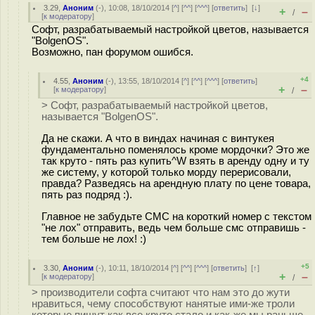
3.29
,
Аноним
(
-
), 10:08, 18/10/2014 [
^
] [
^^
] [
^^^
] [
ответить
]
[
↓
]
+
–
/
[
к модератору
]
Софт, разрабатываемый настройкой цветов, называется
"BolgenOS".
Возможно, пан форумом ошибся.
+4
4.55
,
Аноним
(
-
), 13:55, 18/10/2014 [
^
] [
^^
] [
^^^
] [
ответить
]
+
–
[
к модератору
]
/
> Софт, разрабатываемый настройкой цветов,
называется "BolgenOS".
Да не скажи. А что в виндах начиная с винтукея
фундаментально поменялось кроме мордочки? Это же
так круто - пять раз купить^W взять в аренду одну и ту
же систему, у которой только морду перерисовали,
правда? Разведясь на арендную плату по цене товара,
пять раз подряд :).
Главное не забудьте СМС на короткий номер с текстом
"не лох" отправить, ведь чем больше смс отправишь -
тем больше не лох! :)
+5
3.30
,
Аноним
(
-
), 10:11, 18/10/2014 [
^
] [
^^
] [
^^^
] [
ответить
]
[
↑
]
+
–
[
к модератору
]
/
> производители софта считают что нам это до жути
нравиться, чему способствуют нанятые ими-же троли