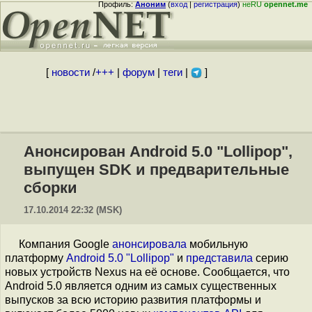
Профиль:
Аноним
(
вход
|
регистрация
)
неRU
opennet.me
[
новости
/
+++
|
форум
|
теги
|
]
Анонсирован Android 5.0 "Lollipop",
выпущен SDK и предварительные
сборки
17.10.2014 22:32 (MSK)
Компания Google
анонсировала
мобильную
платформу
Android 5.0 "Lollipop"
и
представила
серию
новых устройств Nexus на её основе. Сообщается, что
Android 5.0 является одним из самых существенных
выпусков за всю историю развития платформы и