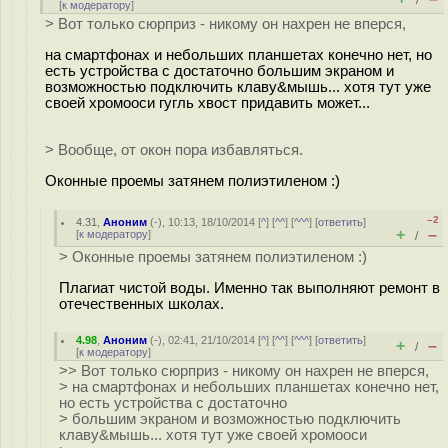
/
[
к модератору
]
> Вот только сюрприз - никому он нахрен не вперся,
на смартфонах и небольших планшетах конечно нет, но
есть устройства с достаточно большим экраном и
возможностью подключить клаву&мышь... хотя тут уже
своей хромооси гугль хвост придавить может...
> Вообще, от окон пора избавляться.
Оконные проемы затянем полиэтиленом :)
–2
4.31
,
Аноним
(
-
), 10:13, 18/10/2014 [
^
] [
^^
] [
^^^
] [
ответить
]
+
–
[
к модератору
]
/
> Оконные проемы затянем полиэтиленом :)
Плагиат чистой воды. Именно так выполняют ремонт в
отечественных школах.
4.98
,
Аноним
(
-
), 02:41, 21/10/2014 [
^
] [
^^
] [
^^^
] [
ответить
]
+
–
/
[
к модератору
]
>> Вот только сюрприз - никому он нахрен не вперся,
> на смартфонах и небольших планшетах конечно нет,
но есть устройства с достаточно
> большим экраном и возможностью подключить
клаву&мышь... хотя тут уже своей хромооси