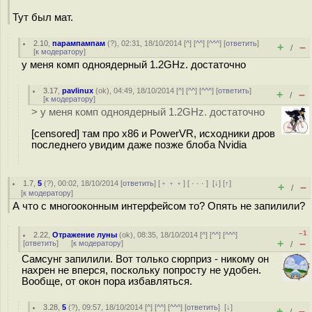
Тут был мат.
2.10
,
парампампам
(
?
), 02:31, 18/10/2014 [
^
] [
^^
] [
^^^
] [
ответить
]
+
–
/
[
к модератору
]
у меня комп одноядерный 1.2GHz. достаточно
3.17
,
pavlinux
(
ok
), 04:49, 18/10/2014 [
^
] [
^^
] [
^^^
] [
ответить
]
+
–
/
[
к модератору
]
> у меня комп одноядерный 1.2GHz. достаточно
[censored] там про x86 и PowerVR, исходники дров
последнего увидим даже позже блоба Nvidia
1.7
,
5
(
?
), 00:02, 18/10/2014 [
ответить
] [
﹢﹢﹢
] [
· · ·
]
[
↓
] [
↑
]
+
–
/
[
к модератору
]
А что с многооконным интерфейсом то? Опять не запилили?
–1
2.22
,
Отражение луны
(
ok
), 08:35, 18/10/2014 [
^
] [
^^
] [
^^^
]
+
–
[
ответить
]
[
к модератору
]
/
Самсунг запилили. Вот только сюрприз - никому он
нахрен не вперся, поскольку попросту не удобен.
Вообще, от окон пора избавляться.
3.28
,
5
(
?
), 09:57, 18/10/2014 [
^
] [
^^
] [
^^^
] [
ответить
]
[
↓
]
+
–