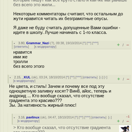
которые пишут как все круто стало и как-же мы раньше
без всего это жили...
Некоторые комментаторы считают, что остальным до
жути нравится читать их безграмотные опусы.
Я даже не буду считать допущенные Вами ошибки -
идите в школу. Лучше начинать с 1-го класса.
3.80
,
Grammar_Nazi
(
?
), 09:38, 19/10/2014 [
^
] [
^^
] [
^^^
]
+
–
/
[
ответить
]
[
к модератору
]
нравится
ими же
тролли
без всего этого
2.15
,
_KUL
(
ok
), 03:24, 18/10/2014 [
^
] [
^^
] [
^^^
] [
ответить
]
[
↓
] [
↑
]
+
–
/
[
к модератору
]
Не цвета, и стиль! Зачем и почему все под эту
одноцветную заливку косят? Вин8, айос, теперь и
андроид ... Кто вообще сказал, что отсутствие
градиента это красиво???
Зы. За нативность жирный плюс!
–1
3.16
,
pavlinux
(
ok
), 04:47, 18/10/2014 [
^
] [
^^
] [
^^^
] [
ответить
]
[
↓
]
+
–
[
к модератору
]
/
> Кто вообще сказал, что отсутствие градиента