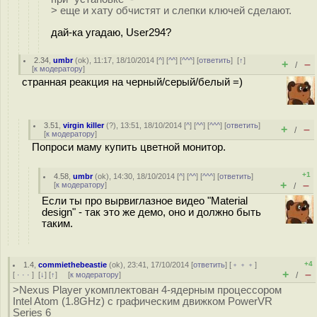
> еще и хату обчистят и слепки ключей сделают.
дай-ка угадаю, User294?
2.34
,
umbr
(
ok
), 11:17, 18/10/2014 [
^
] [
^^
] [
^^^
] [
ответить
]
[
↑
]
+
–
/
[
к модератору
]
странная реакция на черный/серый/белый =)
3.51
,
virgin killer
(
?
), 13:51, 18/10/2014 [
^
] [
^^
] [
^^^
] [
ответить
]
+
–
/
[
к модератору
]
Попроси маму купить цветной монитор.
+1
4.58
,
umbr
(
ok
), 14:30, 18/10/2014 [
^
] [
^^
] [
^^^
] [
ответить
]
+
–
[
к модератору
]
/
Если ты про вырвиглазное видео "Material
design" - так это же демо, оно и должно быть
таким.
+4
1.4
,
commiethebeastie
(
ok
), 23:41, 17/10/2014 [
ответить
] [
﹢﹢﹢
]
+
–
[
· · ·
]
[
↓
] [
↑
] [
к модератору
]
/
>Nexus Player укомплектован 4-ядерным процессором
Intel Atom (1.8GHz) с графическим движком PowerVR
Series 6