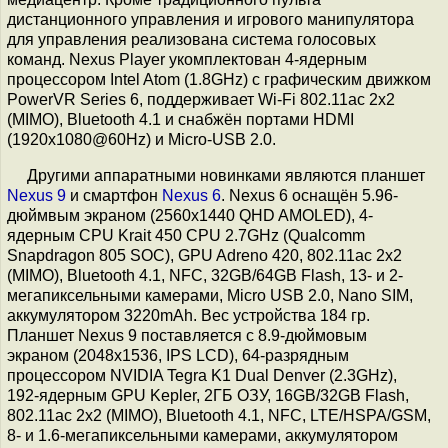
дистанционного управления и игрового манипулятора
для управления реализована система голосовых
команд. Nexus Player укомплектован 4-ядерным
процессором Intel Atom (1.8GHz) с графическим движком
PowerVR Series 6, поддерживает Wi-Fi 802.11ac 2x2
(MIMO), Bluetooth 4.1 и снабжён портами HDMI
(1920x1080@60Hz) и Micro-USB 2.0.
Другими аппаратными новинками являются планшет
Nexus 9
и смартфон
Nexus 6
. Nexus 6 оснащён 5.96-
дюймвым экраном (2560x1440 QHD AMOLED), 4-
ядерным CPU Krait 450 CPU 2.7GHz (Qualcomm
Snapdragon 805 SOC), GPU Adreno 420, 802.11ac 2x2
(MIMO), Bluetooth 4.1, NFC, 32GB/64GB Flash, 13- и 2-
мегапиксельными камерами, Micro USB 2.0, Nano SIM,
аккумулятором 3220mAh. Вес устройства 184 гр.
Планшет Nexus 9 поставляется с 8.9-дюймовым
экраном (2048x1536, IPS LCD), 64-разрядным
процессором NVIDIA Tegra K1 Dual Denver (2.3GHz),
192-ядерным GPU Kepler, 2ГБ ОЗУ, 16GB/32GB Flash,
802.11ac 2x2 (MIMO), Bluetooth 4.1, NFC, LTE/HSPA/GSM,
8- и 1.6-мегапиксельными камерами, аккумулятором