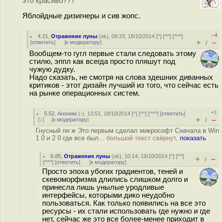
это красиво???
Яблойдные дизигнеры и сив жопс.
–4
4.21
,
Отражение луны
(
ok
), 08:33, 18/10/2014 [
^
] [
^^
] [
^^^
]
+
–
[
ответить
]
[
к модератору
]
/
Вообщем-то гугл первые стали следовать этому
стилю, эппл как всегда просто пляшут под
чужую дудку.
Надо сказать, не смотря на слова здешних диванных
критиков - этот дизайн лучший из того, что сейчас есть
на рынке операционных систем.
+1
5.52
,
Аноним
(
-
), 13:51, 18/10/2014 [
^
] [
^^
] [
^^^
] [
ответить
]
+
–
[
↓
] [
к модератору
]
/
Гнусный пи ж Это первым сделал микрософт Сначала в Win
1 0 и 2 0 где все был...
большой текст свёрнут,
показать
6.85
,
Отражение луны
(
ok
), 10:14, 19/10/2014 [
^
] [
^^
]
+
–
/
[
^^^
] [
ответить
]
[
к модератору
]
Просто эпоха убогих градиентов, теней и
скевоморфизма длились слишком долго и
принесла лишь унылые уродливые
интерфейсы, которыми дико неудобно
пользоваться. Как только появились на все это
ресурсы - их стали использовать где нужно и где
нет, сейчас же это все более-менее приходит в