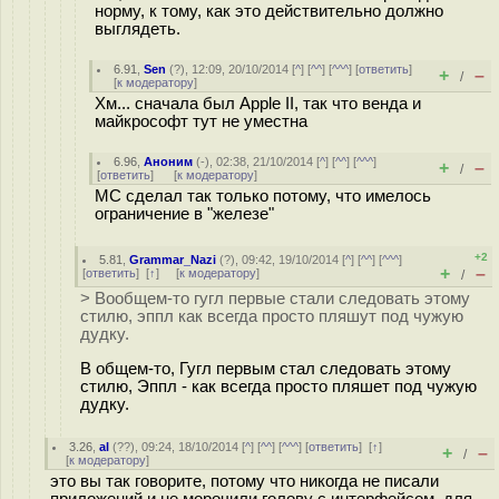
норму, к тому, как это действительно должно
выглядеть.
6.91
,
Sen
(
?
), 12:09, 20/10/2014 [
^
] [
^^
] [
^^^
] [
ответить
]
+
–
/
[
к модератору
]
Хм... сначала был Apple II, так что венда и
майкрософт тут не уместна
6.96
,
Аноним
(
-
), 02:38, 21/10/2014 [
^
] [
^^
] [
^^^
]
+
–
/
[
ответить
]
[
к модератору
]
МС сделал так только потому, что имелось
ограничение в "железе"
+2
5.81
,
Grammar_Nazi
(
?
), 09:42, 19/10/2014 [
^
] [
^^
] [
^^^
]
+
–
[
ответить
]
[
↑
] [
к модератору
]
/
> Вообщем-то гугл первые стали следовать этому
стилю, эппл как всегда просто пляшут под чужую
дудку.
В общем-то, Гугл первым стал следовать этому
стилю, Эппл - как всегда просто пляшет под чужую
дудку.
3.26
,
al
(
??
), 09:24, 18/10/2014 [
^
] [
^^
] [
^^^
] [
ответить
]
[
↑
]
+
–
/
[
к модератору
]
это вы так говорите, потому что никогда не писали