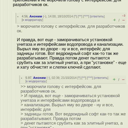
приложений и не морочили голову с интерфейсом. для
разработчиков ок.
–3
4.56
,
Аноним
(
-
), 14:00, 18/10/2014 [
^
] [
^^
] [
^^^
] [
ответить
]
+
–
[
к модератору
]
/
> морочили голову с интерфейсом. для разработчиков
ок.
И правда, вот еще - заморачиваться установкой
унитаза и интерфейсами водопровода и канализации.
Вырыл яму во дворе - ну и все, интерфейс для
задницы готов. Вот ведроидный софт как-то так же
разрабатывают. Правда потом денег пытаются
срубить как за элитный унитаз, а при "установке" - еще
и хату обчистят и слепки ключей сделают.
5.97
,
Аноним
(
-
), 02:39, 21/10/2014 [
^
] [
^^
] [
^^^
] [
ответить
]
+
–
/
[
к модератору
]
>> морочили голову с интерфейсом. для
разработчиков ок.
> И правда, вот еще - заморачиваться установкой
унитаза и интерфейсами водопровода и
> канализации. Вырыл яму во дворе - ну и все,
интерфейс для
> задницы готов. Вот ведроидный софт как-то так же
разрабатывают. Правда потом
> денег пытаются срубить как за элитный унитаз, а
при "установке" -