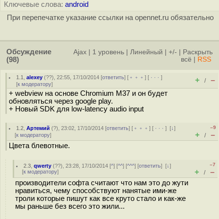
Ключевые слова:
android
При перепечатке указание ссылки на opennet.ru обязательно
Обсуждение
Ajax
|
1 уровень
|
Линейный
|
+/-
|
Раскрыть
(98)
всё
|
RSS
1.1
,
alexey
(
??
), 22:55, 17/10/2014 [
ответить
] [
﹢﹢﹢
] [
· · ·
]
+
–
/
[
к модератору
]
+ webview на основе Chromium M37 и он будет
обновляться через google play.
+ Новый SDK для low-latency audio input
–9
1.2
,
Артемий
(
?
), 23:02, 17/10/2014 [
ответить
] [
﹢﹢﹢
] [
· · ·
]
[
↓
]
+
–
[
к модератору
]
/
Цвета блевотные.
–7
2.3
,
qwerty
(
??
), 23:28, 17/10/2014 [
^
] [
^^
] [
^^^
] [
ответить
]
[
↓
]
+
–
[
к модератору
]
/
производители софта считают что нам это до жути
нравиться, чему способствуют нанятые ими-же
троли которые пишут как все круто стало и как-же
мы раньше без всего это жили...