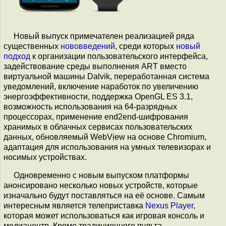
Новый выпуск примечателен реализацией ряда
существенных
нововведений
, среди которых
новый
подход
к организации пользовательского интерфейса,
задействование среды выполнения ART вместо
виртуальной машины Dalvik, переработанная система
уведомлений, включение наработок по увеличению
энергоэффективности, поддержка OpenGL ES 3.1,
возможность использования на 64-разрядных
процессорах, применение end2end-шифрования
хранимых в облачных сервисах пользовательских
данных, обновляемый WebView на основе Chromium,
адаптация для использования на умных телевизорах и
носимых устройствах.
Одновременно с новым выпуском платформы
анонсировано несколько новых устройств, которые
изначально будут поставляться на её основе. Самым
интересным является телеприставка
Nexus Player
,
которая может использоваться как игровая консоль и
медиацентр. Кроме традиционного пульта