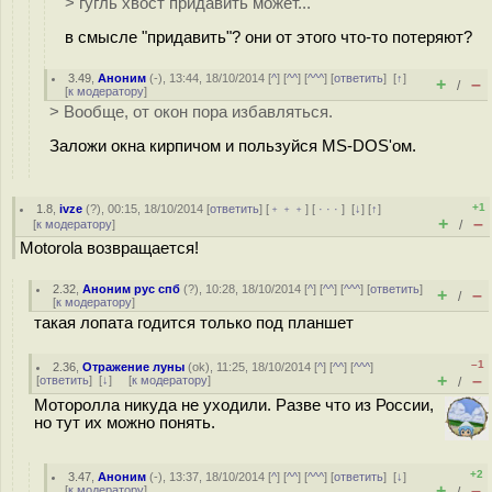
> гугль хвост придавить может...
в смысле "придавить"? они от этого что-то потеряют?
3.49
,
Аноним
(
-
), 13:44, 18/10/2014 [
^
] [
^^
] [
^^^
] [
ответить
]
[
↑
]
+
–
/
[
к модератору
]
> Вообще, от окон пора избавляться.
Заложи окна кирпичом и пользуйся MS-DOS'ом.
+1
1.8
,
ivze
(
?
), 00:15, 18/10/2014 [
ответить
] [
﹢﹢﹢
] [
· · ·
]
[
↓
] [
↑
]
+
–
[
к модератору
]
/
Motorola возвращается!
2.32
,
Аноним рус спб
(
?
), 10:28, 18/10/2014 [
^
] [
^^
] [
^^^
] [
ответить
]
+
–
/
[
к модератору
]
такая лопата годится только под планшет
–1
2.36
,
Отражение луны
(
ok
), 11:25, 18/10/2014 [
^
] [
^^
] [
^^^
]
+
–
[
ответить
]
[
↓
] [
к модератору
]
/
Моторолла никуда не уходили. Разве что из России,
но тут их можно понять.
+2
3.47
,
Аноним
(
-
), 13:37, 18/10/2014 [
^
] [
^^
] [
^^^
] [
ответить
]
[
↓
]
+
–
[
к модератору
]