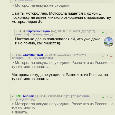
/
> Моторолла никуда не уходили.
Сам ты мотороллер. Моторола пишется с одной L,
поскольку не имеет никакого отношения к производству
мотороллеров :P.
4.84
,
Отражение луны
(
ok
), 10:08, 19/10/2014 [
^
] [
^^
] [
^^^
]
+
–
/
[
ответить
]
[
к модератору
]
Настолько давно пользовался ей, что уже даже
и не помню, как пишется)
3.82
,
Grammar_Nazi
(
?
), 09:45, 19/10/2014 [
^
] [
^^
] [
^^^
]
+
–
/
[
ответить
]
[
↑
] [
к модератору
]
> Моторолла никуда не уходили. Разве что из России, но
тут их можно понять.
Моторола никуда не уходила. Разве что из России, но
тут её можно понять.
3.99
,
Аноним
(
-
), 02:43, 21/10/2014 [
^
] [
^^
] [
^^^
] [
ответить
]
+
–
/
[
к модератору
]
> Моторолла никуда не уходили. Разве что из России, но
тут их можно
> понять.