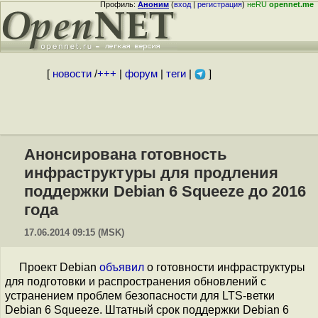
Профиль:
Аноним
(
вход
|
регистрация
)
неRU
opennet.me
[
новости
/
+++
|
форум
|
теги
|
]
Анонсирована готовность
инфраструктуры для продления
поддержки Debian 6 Squeeze до 2016
года
17.06.2014 09:15 (MSK)
Проект Debian
объявил
о готовности инфраструктуры
для подготовки и распространения обновлений с
устранением проблем безопасности для LTS-ветки
Debian 6 Squeeze. Штатный срок поддержки Debian 6