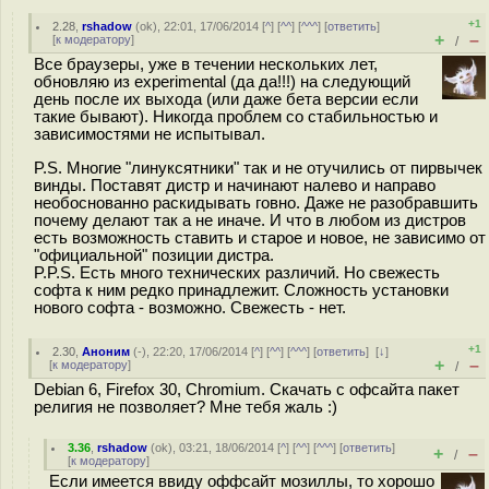
+1
2.28
,
rshadow
(
ok
), 22:01, 17/06/2014 [
^
] [
^^
] [
^^^
] [
ответить
]
+
–
[
к модератору
]
/
Все браузеры, уже в течении нескольких лет,
обновляю из experimental (да да!!!) на следующий
день после их выхода (или даже бета версии если
такие бывают). Никогда проблем со стабильностью и
зависимостями не испытывал.
P.S. Многие "линуксятники" так и не отучились от пирвычек
винды. Поставят дистр и начинают налево и направо
необоснованно раскидывать говно. Даже не разобравшить
почему делают так а не иначе. И что в любом из дистров
есть возможность ставить и старое и новое, не зависимо от
"официальной" позиции дистра.
P.P.S. Есть много технических различий. Но свежесть
софта к ним редко принадлежит. Сложность установки
нового софта - возможно. Свежесть - нет.
+1
2.30
,
Аноним
(
-
), 22:20, 17/06/2014 [
^
] [
^^
] [
^^^
] [
ответить
]
[
↓
]
+
–
[
к модератору
]
/
Debian 6, Firefox 30, Chromium. Скачать с офсайта пакет
религия не позволяет? Мне тебя жаль :)
3.36
,
rshadow
(
ok
), 03:21, 18/06/2014 [
^
] [
^^
] [
^^^
] [
ответить
]
+
–
/
[
к модератору
]
Если имеется ввиду оффсайт мозиллы, то хорошо