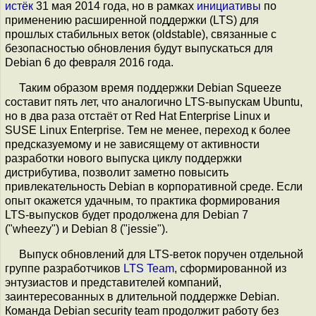
истёк
31 мая 2014 года, но в рамках
инициативы
по
применению расширенной поддержки (LTS) для
прошлых стабильных веток (oldstable), связанные с
безопасностью обновления будут выпускаться для
Debian 6 до февраля 2016 года.
Таким образом время поддержки Debian Squeeze
составит пять лет, что аналогично LTS-выпускам Ubuntu,
но в два раза отстаёт от Red Hat Enterprise Linux и
SUSE Linux Enterprise. Тем не менее, переход к более
предсказуемому и не зависящему от активности
разработки нового выпуска циклу поддержки
дистрибутива, позволит заметно повысить
привлекательность Debian в корпоративной среде. Если
опыт окажется удачным, то практика формирования
LTS-выпусков будет продолжена для Debian 7
("wheezy") и Debian 8 ("jessie").
Выпуск обновлений для LTS-веток поручен отдельной
группе разработчиков
LTS Team
, сформированной из
энтузиастов и представителей компаний,
заинтересованных в длительной поддержке Debian.
Команда Debian security team продолжит работу без