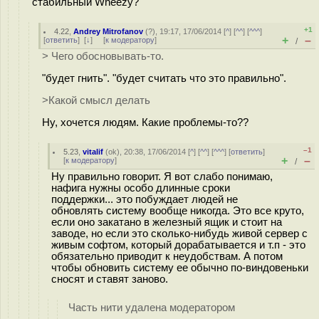
стабильный Wheezy?
+1
4.22
,
Andrey Mitrofanov
(
?
), 19:17, 17/06/2014 [
^
] [
^^
] [
^^^
]
+
–
[
ответить
]
[
↓
] [
к модератору
]
/
> Чего обосновывать-то.
"будет гнить". "будет считать что это правильно".
>Какой смысл делать
Ну, хочется людям. Какие проблемы-то??
–1
5.23
,
vitalif
(
ok
), 20:38, 17/06/2014 [
^
] [
^^
] [
^^^
] [
ответить
]
+
–
[
к модератору
]
/
Ну правильно говорит. Я вот слабо понимаю,
нафига нужны особо длинные сроки
поддержки... это побуждает людей не
обновлять систему вообще никогда. Это все круто,
если оно закатано в железный ящик и стоит на
заводе, но если это сколько-нибудь живой сервер с
живым софтом, который дорабатывается и т.п - это
обязательно приводит к неудобствам. А потом
чтобы обновить систему ее обычно по-виндовеньки
сносят и ставят заново.
Часть нити удалена модератором