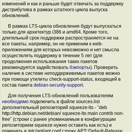
изменений и как и раньше будет отвечать за поддержку
дистрибутива в рамках штатного цикла выпуска
обновлений.
В рамках LTS-цикла обновления будут выпускаться
только для архитектур i386 и amd64. Кроме того,
длительный срок поддержки распространяется не на
все пакеты, например, он не применим к web-
приложениям для которых невозможно и нет смысла
осуществлять поддержку в течение 5 лет (для
продолжения использования таких пакетов
рекомендуется задействовать
бэкпорты
). Проверить
наличие в системе неподдерживемых пакетов можно
при помощи утилиты check-support-status, входящей в
состав пакета
debian-security-support
.
Для получения LTS-обновлений пользователям
необходимо
подключить в файле sources.list
дополнительный репозиторий squeeze-lts - "deb
http://http.debian.net/debian/ squeeze-lts main contrib non-
free" (строки с ранее упоминаемым в конфигурации
репозиторием squeeze нужно оставить как есть) и
поменять в /etc/apt/apt.conf строку APT::Default-Release