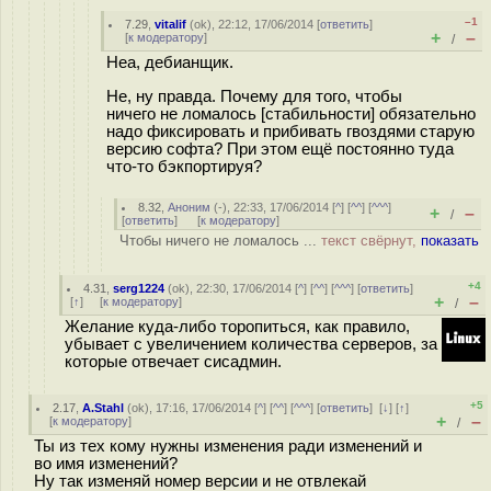
–1
7.29
,
vitalif
(
ok
), 22:12, 17/06/2014 [
ответить
]
+
–
[
к модератору
]
/
Неа, дебианщик.
Не, ну правда. Почему для того, чтобы
ничего не ломалось [стабильности] обязательно
надо фиксировать и прибивать гвоздями старую
версию софта? При этом ещё постоянно туда
что-то бэкпортируя?
8.32
,
Аноним
(
-
), 22:33, 17/06/2014 [
^
] [
^^
] [
^^^
]
+
–
/
[
ответить
]
[
к модератору
]
Чтобы ничего не ломалось ...
текст свёрнут,
показать
+4
4.31
,
serg1224
(
ok
), 22:30, 17/06/2014 [
^
] [
^^
] [
^^^
] [
ответить
]
+
–
[
↑
] [
к модератору
]
/
Желание куда-либо торопиться, как правило,
убывает с увеличением количества серверов, за
которые отвечает сисадмин.
+5
2.17
,
A.Stahl
(
ok
), 17:16, 17/06/2014 [
^
] [
^^
] [
^^^
] [
ответить
]
[
↓
] [
↑
]
+
–
[
к модератору
]
/
Ты из тех кому нужны изменения ради изменений и
во имя изменений?
Ну так изменяй номер версии и не отвлекай