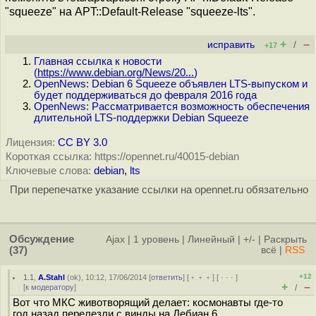
"squeeze" на APT::Default-Release "squeeze-lts".
+
–
исправить
/
+17
Главная ссылка к новости
(
https://www.debian.org/News/20...
)
OpenNews: Debian 6 Squeeze объявлен LTS-выпуском и
будет поддерживаться до февраля 2016 года
OpenNews: Рассматривается возможность обеспечения
длительной LTS-поддержки Debian Squeeze
Лицензия:
CC BY 3.0
Короткая ссылка: https://opennet.ru/40015-debian
Ключевые слова:
debian
,
lts
При перепечатке указание ссылки на opennet.ru обязательно
Обсуждение
Ajax
|
1 уровень
|
Линейный
|
+/-
|
Раскрыть
(37)
всё
|
RSS
+12
1.1
,
A.Stahl
(
ok
), 10:12, 17/06/2014 [
ответить
] [
﹢﹢﹢
] [
· · ·
]
+
–
[
к модератору
]
/
Вот что МКС животворящий делает: космонавты где-то
год назад перелезли с винды на Дебиан 6...