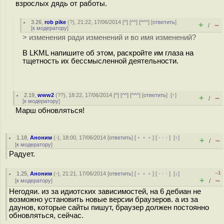
взрослых дядь от работы.
3.26
,
rob pike
(
?
), 21:22, 17/06/2014 [
^
] [
^^
] [
^^^
] [
ответить
]
+
–
/
[
к модератору
]
> изменения ради изменений и во имя изменений?
В LKML напишите об этом, раскройте им глаза на
тщетность их бессмысленной деятельности.
2.19
,
www2
(
??
), 18:22, 17/06/2014 [
^
] [
^^
] [
^^^
] [
ответить
]
[
↑
]
+
–
/
[
к модератору
]
Марш обновляться!
1.18
,
Аноним
(
-
), 18:00, 17/06/2014 [
ответить
] [
﹢﹢﹢
] [
· · ·
]
[
↑
]
+
–
/
[
к модератору
]
Радует.
–1
1.25
,
Аноним
(
-
), 21:21, 17/06/2014 [
ответить
] [
﹢﹢﹢
] [
· · ·
]
[
↓
]
+
–
[
к модератору
]
/
Негодяи. из за идиотских зависимостей, на 6 дебиан не
возможно установить новые версии браузеров. а из за
даунов, которые сайты пишут, браузер должен постоянно
обновляться, сейчас.