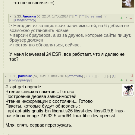
что не позволяет =)
2.33
,
Аноним
(
-
), 22:34, 17/06/2014 [
^
] [
^^
] [
^^^
] [
ответить
]
[
↑
]
+
–
/
[
к модератору
]
> Негодяи. из за идиотских зависимостей, на 6 дебиан не
возможно установить новые
> версии браузеров. а из за даунов, которые сайты пишут,
браузер должен
> постоянно обновляться, сейчас.
У меня Iceweasel 24 ESR, все работает, что я делаю не
так?
–1
1.35
,
pavlinux
(
ok
), 03:19, 18/06/2014 [
ответить
] [
﹢﹢﹢
] [
· · ·
]
[
↓
] [
↑
]
+
–
[
к модератору
]
/
# apt-get upgrade
Чтение списков пакетов... Готово
Построение дерева зависимостей
Чтение информации о состоянии... Готово
Пакеты, которые будут обновлены:
apt apt-utils gnutls-bin libgnutls26 libssl-dev libssl0.9.8 linux-
base linux-image-2.6.32-5-amd64 linux-libc-dev openssl
Мля, опять сервак перегружать.