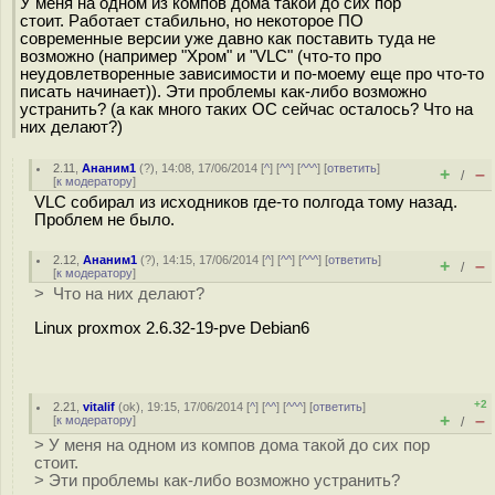
У меня на одном из компов дома такой до сих пор
стоит. Работает стабильно, но некоторое ПО
современные версии уже давно как поставить туда не
возможно (например "Хром" и "VLC" (что-то про
неудовлетворенные зависимости и по-моему еще про что-то
писать начинает)). Эти проблемы как-либо возможно
устранить? (а как много таких ОС сейчас осталось? Что на
них делают?)
2.11
,
Ананим1
(
?
), 14:08, 17/06/2014 [
^
] [
^^
] [
^^^
] [
ответить
]
+
–
/
[
к модератору
]
VLC собирал из исходников где-то полгода тому назад.
Проблем не было.
2.12
,
Ананим1
(
?
), 14:15, 17/06/2014 [
^
] [
^^
] [
^^^
] [
ответить
]
+
–
/
[
к модератору
]
> Что на них делают?
Linux proxmox 2.6.32-19-pve Debian6
+2
2.21
,
vitalif
(
ok
), 19:15, 17/06/2014 [
^
] [
^^
] [
^^^
] [
ответить
]
+
–
[
к модератору
]
/
> У меня на одном из компов дома такой до сих пор
стоит.
> Эти проблемы как-либо возможно устранить?