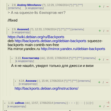
2.8
,
Andrey Mitrofanov
(
?
), 12:29, 17/06/2014 [
^
] [
^^
] [
^^^
]
+
–
/
[
ответить
]
[
к модератору
]
> А на squeeze-lts бэкпортов нет?
//fixed
2.9
,
Ананим1
(
?
), 12:33, 17/06/2014 [
^
] [
^^
] [
^^^
] [
ответить
]
+
–
/
[
к модератору
]
https://wiki.debian.org/ru/Backports
deb
http://backports.debian.org/debian-backports
squeeze-
backports main contrib non-free
На mirror.yandex.ru
http://mirror.yandex.ru/debian-backports
3.13
,
Константавр
(
ok
), 15:03, 17/06/2014 [
^
] [
^^
] [
^^^
] [
ответить
]
+
–
/
[
к модератору
]
А я не нашёл, увидел только для джесси и визи
4.14
,
Аноним
(
-
), 15:44, 17/06/2014 [
^
] [
^^
] [
^^^
] [
ответить
]
+
–
/
[
к модератору
]
http://backports.debian.org/Instructions/
–1
1.10
,
ua9oas
(
ok
), 13:57, 17/06/2014 [
ответить
] [
﹢﹢﹢
] [
· · ·
]
[
↓
] [
↑
]
+
–
[
к модератору
]
/