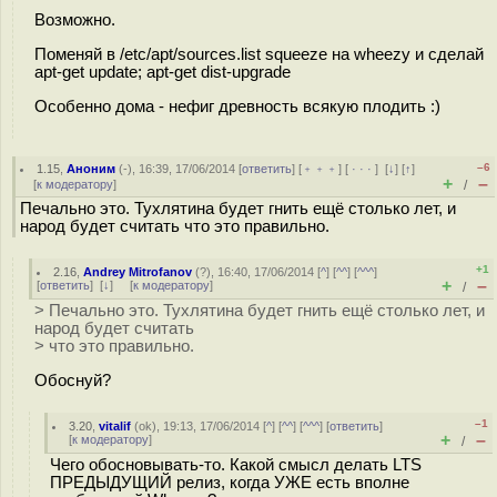
Возможно.
Поменяй в /etc/apt/sources.list squeeze на wheezy и сделай
apt-get update; apt-get dist-upgrade
Особенно дома - нефиг древность всякую плодить :)
–6
1.15
,
Аноним
(
-
), 16:39, 17/06/2014 [
ответить
] [
﹢﹢﹢
] [
· · ·
]
[
↓
] [
↑
]
+
–
[
к модератору
]
/
Печально это. Тухлятина будет гнить ещё столько лет, и
народ будет считать что это правильно.
+1
2.16
,
Andrey Mitrofanov
(
?
), 16:40, 17/06/2014 [
^
] [
^^
] [
^^^
]
+
–
[
ответить
]
[
↓
] [
к модератору
]
/
> Печально это. Тухлятина будет гнить ещё столько лет, и
народ будет считать
> что это правильно.
Обоснуй?
–1
3.20
,
vitalif
(
ok
), 19:13, 17/06/2014 [
^
] [
^^
] [
^^^
] [
ответить
]
+
–
[
к модератору
]
/
Чего обосновывать-то. Какой смысл делать LTS
ПРЕДЫДУЩИЙ релиз, когда УЖЕ есть вполне