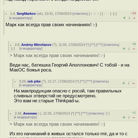
–11
1.4
,
SergMarkov
(
ok
), 10:41, 17/06/2014 [
ответить
] [
﹢﹢﹢
] [
· · ·
]
[
↓
]
+
–
[
к модератору
]
/
Марк как всегда прав своих начинаниях! :-)
+6
2.6
,
Andrey Mitrofanov
(
?
), 11:05, 17/06/2014 [
^
] [
^^
] [
^^^
] [
ответить
]
+
–
[
↓
] [
к модератору
]
/
> Марк как всегда прав своих начинаниях! :-)
Веди нас, батюшка Георгий Аполлонович! С тобой - и на
МакОС божья роса.
3.24
,
rob pike
(
?
), 21:17, 17/06/2014 [
^
] [
^^
] [
^^^
] [
ответить
]
+
–
/
[
к модератору
]
На макпродукции опасно с росой, там правильных
сливных отверстий не предусмотрено.
Это вам не старые Thinkpad-ы.
+1
2.34
,
Аноним
(
-
), 22:35, 17/06/2014 [
^
] [
^^
] [
^^^
] [
ответить
]
[
↑
]
+
–
[
к модератору
]
/
> Марк как всегда прав своих начинаниях! :-)
Из его начинаний в живых остался только mir, да и то с