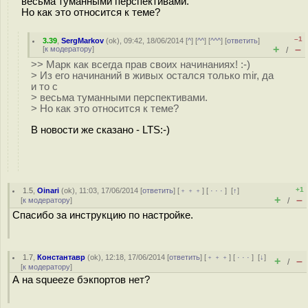
весьма туманными перспективами.
Но как это относится к теме?
–1
3.39
,
SergMarkov
(
ok
), 09:42, 18/06/2014 [
^
] [
^^
] [
^^^
] [
ответить
]
+
–
[
к модератору
]
/
>> Марк как всегда прав своих начинаниях! :-)
> Из его начинаний в живых остался только mir, да
и то с
> весьма туманными перспективами.
> Но как это относится к теме?
В новости же сказано - LTS:-)
+1
1.5
,
Oinari
(
ok
), 11:03, 17/06/2014 [
ответить
] [
﹢﹢﹢
] [
· · ·
]
[
↑
]
+
–
[
к модератору
]
/
Спасибо за инструкцию по настройке.
1.7
,
Константавр
(
ok
), 12:18, 17/06/2014 [
ответить
] [
﹢﹢﹢
] [
· · ·
]
[
↓
]
+
–
/
[
к модератору
]
А на squeeze бэкпортов нет?