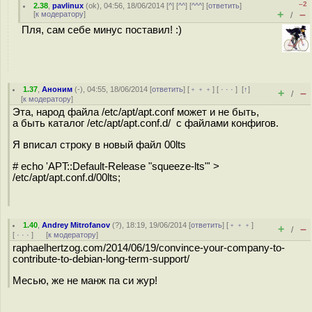
–2
2.38
,
pavlinux
(
ok
), 04:56, 18/06/2014 [
^
] [
^^
] [
^^^
] [
ответить
]
+
–
[
к модератору
]
/
Пля, сам себе минус поставил! :)
1.37
,
Аноним
(
-
), 04:55, 18/06/2014 [
ответить
] [
﹢﹢﹢
] [
· · ·
]
[
↑
]
+
–
/
[
к модератору
]
Эта, народ файла /etc/apt/apt.conf может и не быть,
а быть каталог /etc/apt/apt.conf.d/ с файлами конфигов.
Я вписал строку в новый файл 00lts
# echo 'APT::Default-Release "squeeze-lts"' >
/etc/apt/apt.conf.d/00lts;
1.40
,
Andrey Mitrofanov
(
?
), 18:19, 19/06/2014 [
ответить
] [
﹢﹢﹢
]
+
–
/
[
· · ·
]
[
к модератору
]
raphaelhertzog.com/2014/06/19/convince-your-company-to-
contribute-to-debian-long-term-support/
Месью, же не манж па си жур!