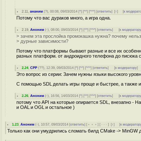
2.11
,
ананим
(
?
), 00:08, 09/03/2014 [
^
] [
^^
] [
^^^
] [
ответить
]
[
↑
] [
к модерат
Потому что вас дураков много, а игра одна.
2.19
,
Аноним
(
-
), 08:00, 09/03/2014 [
^
] [
^^
] [
^^^
] [
ответить
]
[
к модератор
> зачем эта прослойка промокашка нужна? почему нельз
> дурные зависимости?
Потому что платформы бывают разные и все их особенно
разных платформ. от андроидного телефона до писюка с 
2.24
,
CPP
(
??
), 12:39, 09/03/2014 [
^
] [
^^
] [
^^^
] [
ответить
]
[
к модератору
]
Это вопрос из серии: Зачем нужны языки высокого уровн
С помощью SDL делать игры проще и быстрее, а также и
2.26
,
Аноним
(
-
), 16:56, 14/03/2014 [
^
] [
^^
] [
^^^
] [
ответить
]
[
к модератор
потому что API на которые опирается SDL, внезапно - Н
и OAL и OGL и остальное )
1.23
,
Аноним
(
-
), 10:57, 09/03/2014 [
ответить
] [
﹢﹢﹢
] [
· · ·
]
[
↑
] [
к модератор
Только как они умудрились сломать билд CMake -> MinGW д