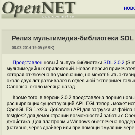
НОВ
Релиз мультимедиа-библиотеки SDL 2
08.03.2014 19:05 (MSK)
Представлен
новый выпуск библиотеки
SDL 2.0.2
(Sim
мультимедийных приложений. Новая версия примечатель
которая отключена по умолчанию, но может быть активи
около двух лет развивался в отдельной эксперименталь
Canonical около месяца назад.
Кроме того, в версии 2.0.2 представлена порция но
расширяющих существующий API. EGL теперь может исп
OpenGL ES 1.x/2.x. Добавлен API для загрузки из файл
testgles2 для демонстрации возможностей работы с Ope
джойстика. Для платформы Windows обеспечена поддер
(нативно, через драйвер или при помощи эмуляции чере