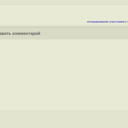
игнорирование участников
|
вить комментарий