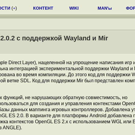
ОСТИ
(
+
)
КОНТЕНТ
WIKI
MAN'ы
ФО
.0.2 с поддержкой Wayland и Mir
ple Direct Layer), нацеленной на упрощение написания игр 
на интеграцией экспериментальной поддержки Wayland и M
рована во время компиляции. До этого код для поддержки 
ной ветке SDL. Код для поддержки Mir был представлен ком
вых функций, не нарушающих обратную совместимость, но
ользоваться для создания и управления контекстами Open
а базы данных маппинга игровых контроллеров. Добавлена у
nGL ES 2.0. В варианте для платформы Android добавлена
жка контекстов OpenGL ES 2.x с использованием WGL или 
з ANGLE).