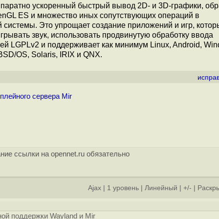
аппаратно ускоренный быстрый вывод 2D- и 3D-графики, об
enGL ES и множество иных сопутствующих операций в
 системы. Это упрощает создание приложений и игр, кото
грывать звук, использовать продвинутую обработку ввода
ией LGPLv2 и поддерживает как минимум Linux, Android, Win
D/OS, Solaris, IRIX и QNX.
испра
лейного сервера Mir
ние ссылки на opennet.ru обязательно
Ajax
|
1 уровень
|
Линейный
|
+/-
|
Раскры
]
ой поддержки Wayland и Mir