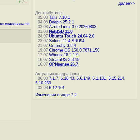
+
–
/
далее>>
Дистрибутивы:
05.08
Tails 7.10.1
04.08
Deepin 25.2.1
лог модерирования
03.08
Azure Linux 3.0.20260803
01.08
NetBSD 11.0
24.07
Ubuntu Touch 24.04 2.0
23.07
Solaris 11.4 SRU94
21.07
Omarchy 3.8.4
19.07
Chrome OS 150.0.7871.150
17.07
Whonix 18.2.1.9
16.07
SteamOS 3.8.15
16.07
OPNsense 26.7
Актуальные ядра Linux:
06.08
7.1.7
,
6.18.43
,
6.6.149
,
6.1.181
,
5.15.214
,
5.10.263
03.08
6.12.101
Изменения в ядре 7.2