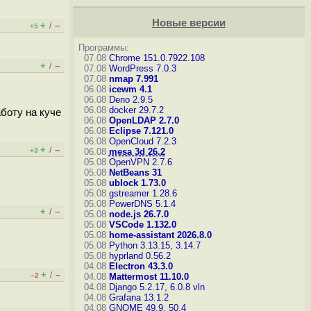
Новые версии
+
–
/
+5
Программы:
07.08
Chrome 151.0.7922.108
+
–
/
07.08
WordPress 7.0.3
07.08
nmap 7.991
06.08
icewm 4.1
06.08
Deno 2.9.5
06.08
docker 29.7.2
боту на куче
06.08
OpenLDAP 2.7.0
06.08
Eclipse 7.121.0
06.08
OpenCloud 7.2.3
+
–
/
+3
06.08
mesa 3d 26.2
05.08
OpenVPN 2.7.6
05.08
NetBeans 31
05.08
ublock 1.73.0
05.08
gstreamer 1.28.6
05.08
PowerDNS 5.1.4
+
–
/
05.08
node.js 26.7.0
05.08
VSCode 1.132.0
05.08
home-assistant 2026.8.0
05.08
Python 3.13.15, 3.14.7
05.08
hyprland 0.56.2
04.08
Electron 43.3.0
+
–
/
–2
04.08
Mattermost 11.10.0
04.08
Django 5.2.17, 6.0.8
vln
04.08
Grafana 13.1.2
04.08
GNOME 49.9, 50.4