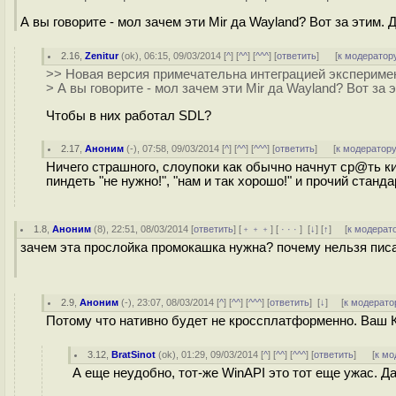
А вы говорите - мол зачем эти Mir да Wayland? Вот за этим.
2.16
,
Zenitur
(
ok
), 06:15, 09/03/2014 [
^
] [
^^
] [
^^^
] [
ответить
]
[
к модератор
>> Новая версия примечательна интеграцией экспериме
> А вы говорите - мол зачем эти Mir да Wayland? Вот за 
Чтобы в них работал SDL?
2.17
,
Аноним
(
-
), 07:58, 09/03/2014 [
^
] [
^^
] [
^^^
] [
ответить
]
[
к модератор
Ничего страшного, слоупоки как обычно начнут сp@ть к
пиндеть "не нужно!", "нам и так хорошо!" и прочий стан
1.8
,
Аноним
(
8
), 22:51, 08/03/2014 [
ответить
] [
﹢﹢﹢
] [
· · ·
]
[
↓
] [
↑
] [
к модерат
зачем эта прослойка промокашка нужна? почему нельзя писа
2.9
,
Аноним
(
-
), 23:07, 08/03/2014 [
^
] [
^^
] [
^^^
] [
ответить
]
[
↓
] [
к модерато
Потому что нативно будет не кроссплатформенно. Ваш 
3.12
,
BratSinot
(
ok
), 01:29, 09/03/2014 [
^
] [
^^
] [
^^^
] [
ответить
]
[
к мо
А еще неудобно, тот-же WinAPI это тот еще ужас. Да 