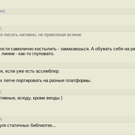
ору
]
у
]
я писать нативно, не привлекая всякие
сти самолично костылить - замахаешься. А обувать себя на ра
линем - как-то глуповато.
я, если уже есть ассемблер.
х легче портировать на разные платформы.
у
]
ативные, всюду, кроме венды )
у
]
ля статичных библиотек...