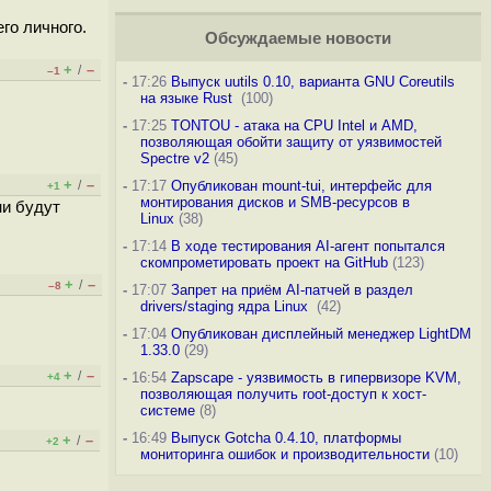
го личного.
Обсуждаемые новости
+
–
/
–1
-
17:26
Выпуск uutils 0.10, варианта GNU Coreutils
на языке Rust
(100)
-
17:25
TONTOU - атака на CPU Intel и AMD,
позволяющая обойти защиту от уязвимостей
Spectre v2
(45)
+
–
/
-
17:17
Опубликован mount-tui, интерфейс для
+1
монтирования дисков и SMB-ресурсов в
ни будут
Linux
(38)
-
17:14
В ходе тестирования AI-агент попытался
скомпрометировать проект на GitHub
(123)
+
–
/
–8
-
17:07
Запрет на приём AI-патчей в раздел
drivers/staging ядра Linux
(42)
-
17:04
Опубликован дисплейный менеджер LightDM
1.33.0
(29)
+
–
/
-
16:54
Zapscape - уязвимость в гипервизоре KVM,
+4
позволяющая получить root-доступ к хост-
системе
(8)
-
16:49
Выпуск Gotcha 0.4.10, платформы
+
–
/
+2
мониторинга ошибок и производительности
(10)