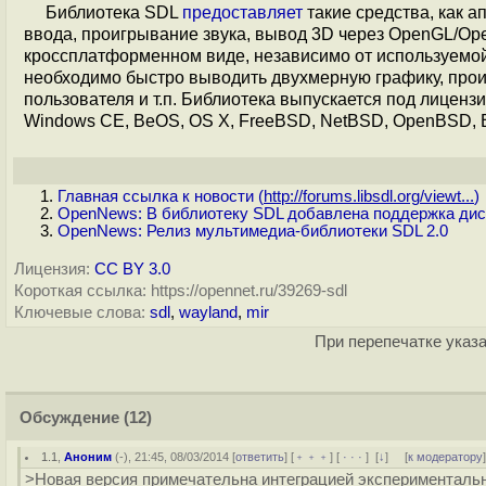
Библиотека SDL
предоставляет
такие средства, как 
ввода, проигрывание звука, вывод 3D через OpenGL/Op
кроссплатформенном виде, независимо от используемой
необходимо быстро выводить двухмерную графику, прои
пользователя и т.п. Библиотека выпускается под лиценз
Windows CE, BeOS, OS X, FreeBSD, NetBSD, OpenBSD, BS
Главная ссылка к новости (
http://forums.libsdl.org/viewt...
)
OpenNews: В библиотеку SDL добавлена поддержка дисп
OpenNews: Релиз мультимедиа-библиотеки SDL 2.0
Лицензия:
CC BY 3.0
Короткая ссылка: https://opennet.ru/39269-sdl
Ключевые слова:
sdl
,
wayland
,
mir
При перепечатке указа
Обсуждение
(12)
1.1
,
Аноним
(
-
), 21:45, 08/03/2014 [
ответить
] [
﹢﹢﹢
] [
· · ·
]
[
↓
] [
к модератору
>Новая версия примечательна интеграцией экспериментальн