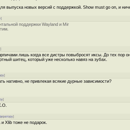
 Для выпуска новых версий с поддержкой. Show must go on, и ниче
у
]
нтальной поддержки Wayland и Mir
этим.
у
]
ирпичами лишь когда все дистры повыбросят иксы. До тех пор о
дартный шитец, который уже несколько навяз на зубах.
ору
]
ть нативно, не привлекая всякие дурные зависимости?
ру
]
К.О.
дератору
]
и Xlib тоже не подарок.