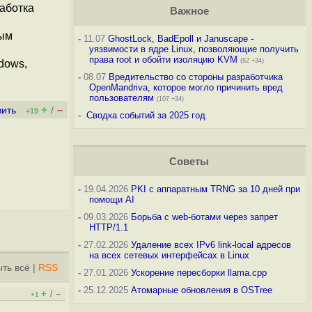
работка
Важное
рым
-
11.07
GhostLock, BadEpoll и Januscape -
уязвимости в ядре Linux, позволяющие получить
права root и обойти изоляцию KVM
(82 +34)
dows,
-
08.07
Вредительство со стороны разработчика
OpenMandriva, которое могло причинить вред
пользователям
(107 +34)
+
–
вить
/
+19
-
Сводка событий за 2025 год
Советы
-
19.04.2026
PKI с аппаратным TRNG за 10 дней при
помощи AI
-
09.03.2026
Борьба с web-ботами через запрет
HTTP/1.1
-
27.02.2026
Удаление всех IPv6 link-local адресов
на всех сетевых интерфейсах в Linux
ть всё
|
RSS
-
27.01.2026
Ускорение пересборки llama.cpp
-
25.12.2025
Атомарные обновления в OSTree
+
–
/
+1