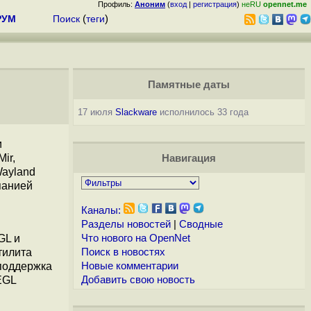
Профиль:
Аноним
(
вход
|
регистрация
)
неRU
opennet.me
РУМ
Поиск
(
теги
)
Памятные даты
17 июля
Slackware
исполнилось 33 года
и
ir,
Навигация
Wayland
панией
Каналы:
Разделы новостей
|
Сводные
GL и
Что нового на OpenNet
тилита
Поиск в новостях
 поддержка
Новые комментарии
EGL
Добавить свою новость