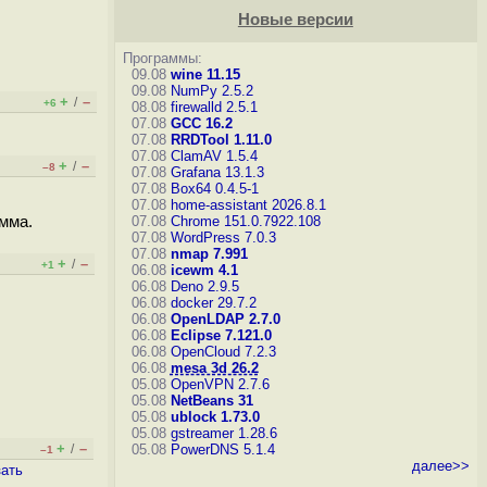
Новые версии
Программы:
09.08
wine 11.15
09.08
NumPy 2.5.2
+
–
/
+6
08.08
firewalld 2.5.1
07.08
GCC 16.2
07.08
RRDTool 1.11.0
07.08
ClamAV 1.5.4
+
–
/
–8
07.08
Grafana 13.1.3
07.08
Box64 0.4.5-1
07.08
home-assistant 2026.8.1
мма.
07.08
Chrome 151.0.7922.108
07.08
WordPress 7.0.3
07.08
nmap 7.991
+
–
/
+1
06.08
icewm 4.1
06.08
Deno 2.9.5
06.08
docker 29.7.2
06.08
OpenLDAP 2.7.0
06.08
Eclipse 7.121.0
06.08
OpenCloud 7.2.3
06.08
mesa 3d 26.2
05.08
OpenVPN 2.7.6
05.08
NetBeans 31
05.08
ublock 1.73.0
05.08
gstreamer 1.28.6
+
–
/
05.08
PowerDNS 5.1.4
–1
далее>>
зать