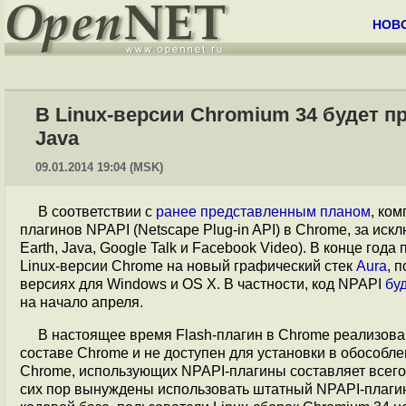
НОВ
В Linux-версии Chromium 34 будет п
Java
09.01.2014 19:04 (MSK)
В соответствии с
ранее представленным планом
, ко
плагинов NPAPI (Netscape Plug-in API) в Chrome, за искл
Earth, Java, Google Talk и Facebook Video). В конце го
Linux-версии Chrome на новый графический стек
Aura
, 
версиях для Windows и OS X. В частности, код NPAPI
бу
на начало апреля.
В настоящее время Flash-плагин в Chrome реализова
составе Chrome и не доступен для установки в обособле
Chrome, использующих NPAPI-плагины составляет всего 0
сих пор вынуждены использовать штатный NPAPI-плагин