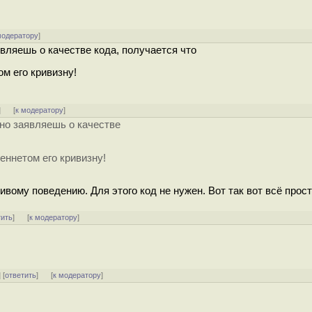
модератору
]
являешь о качестве кода, получается что
м его кривизну!
]
[
к модератору
]
тно заявляешь о качестве
.
еннетом его кривизну!
ивому поведению. Для этого код не нужен. Вот так вот всё прост
тить
]
[
к модератору
]
] [
ответить
]
[
к модератору
]