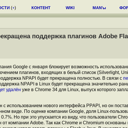
ОСТИ
(
+
)
КОНТЕНТ
WIKI
MAN'ы
ФО
рекращена поддержка плагинов Adobe Fla
мпания Google с января блокирует возможность использован
ючением плагинов, входящих в белый список (Silverlight, Uni
да поддержка NPAPI будет прекращена полностью. В связи с
п
поддержка NPAPI в Linux будет прекращена значительно ран
дет удалён
уже в Chrome 34 для Linux, выпуск которого зап
н с использованием нового интерфейса PPAPI, но он поста
нном виде. По оценке компании Google, доля Linux-пользов
.7%. Но при это упускается из виду, что пользователи Chr
 от компании Adobe. Так как Chrome и Chromium основаны 