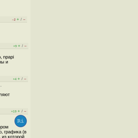
+
–
/
–2
+
–
/
+9
, npapi
ны и
+
–
/
+4
.
вляют
+
–
/
+19
ором
, графика (в
 из которой