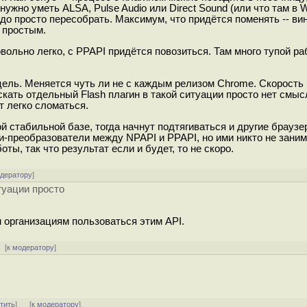
 нужно уметь ALSA, Pulse Audio или Direct Sound (или что там в 
надо просто пересобрать. Максимум, что придётся поменять -- в
 простым.
ольно легко, с PPAPI придётся повозиться. Там много тупой ра
цель. Меняется чуть ли не с каждым релизом Chrome. Скорость
кать отдельный Flash плагин в такой ситуации просто нет смысл
 легко сломаться.
й стабильной базе, тогда начнут подтягиваться и другие браузе
и-преобразователи между NPAPI и PPAPI, но ими никто не заним
ты, так что результат если и будет, то не скоро.
одератору
]
туации просто
 организациям пользоваться этим API.
[
к модератору
]
тить
]
[
к модератору
]