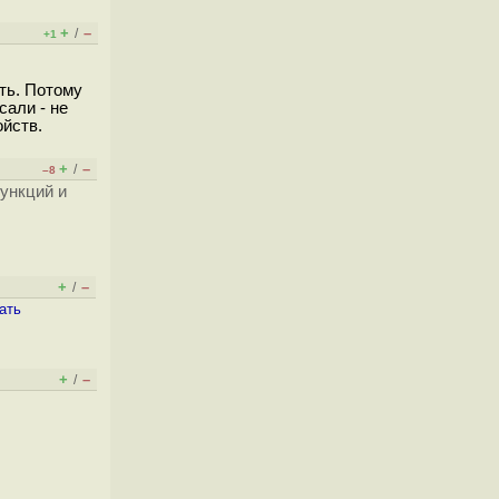
+
–
/
+1
ить. Потому
сали - не
йств.
+
–
/
–8
ункций и
+
–
/
ать
+
–
/