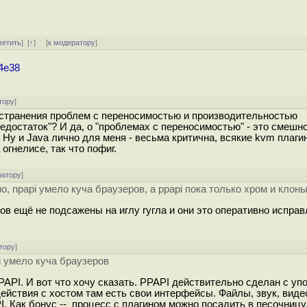
ветить
]
[
↑
] [
к модератору
]
74e38
тору
]
странения проблем с переносимостью и производительностью
едостаток"? И да, о "проблемах с переносимостью" - это смешно
. Ну и Java лично для меня - весьма критична, всякие kvm плаги
 огнелисе, так что пофиг.
ратору
]
о, npapi умело куча браузеров, а ppapi пока только хром и клоны
нов ещё не подсажены на иглу гугла и они это оперативно испра
тору
]
i умело куча браузеров
PAPI. И вот что хочу сказать. PPAPI действительно сделан с уп
йствия с хостом там есть свои интерфейсы. Файлы, звук, видео
. Как бонус -- процесс с плагином можно посадить в песочницу,