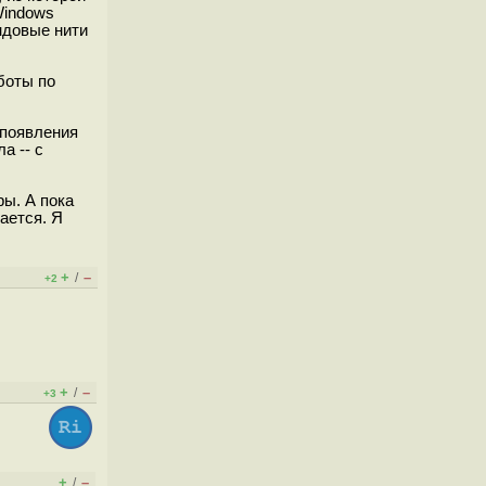
Windows
индовые нити
боты по
 появления
а -- с
ры. А пока
ается. Я
+
–
/
+2
+
–
/
+3
+
–
/