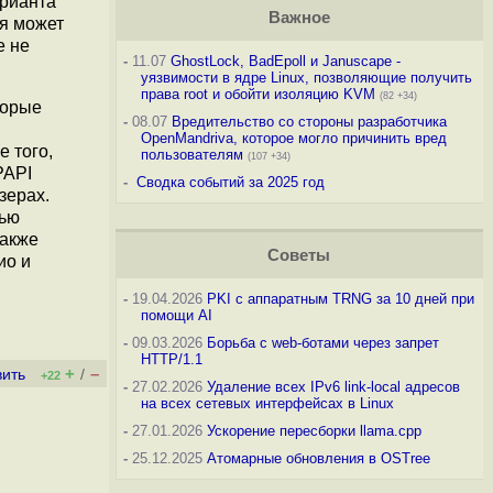
арианта
Важное
ия может
e не
-
11.07
GhostLock, BadEpoll и Januscape -
уязвимости в ядре Linux, позволяющие получить
права root и обойти изоляцию KVM
(82 +34)
торые
-
08.07
Вредительство со стороны разработчика
OpenMandriva, которое могло причинить вред
 того,
пользователям
(107 +34)
PAPI
-
Сводка событий за 2025 год
зерах.
тью
также
Советы
ио и
-
19.04.2026
PKI с аппаратным TRNG за 10 дней при
помощи AI
-
09.03.2026
Борьба с web-ботами через запрет
HTTP/1.1
+
–
вить
/
+22
-
27.02.2026
Удаление всех IPv6 link-local адресов
на всех сетевых интерфейсах в Linux
-
27.01.2026
Ускорение пересборки llama.cpp
-
25.12.2025
Атомарные обновления в OSTree