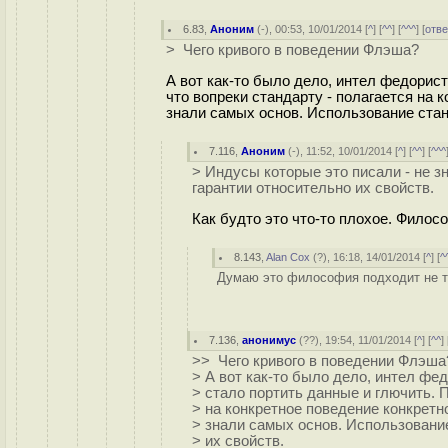
6.83
,
Аноним
(
-
), 00:53, 10/01/2014 [
^
] [
^^
] [
^^^
] [
отве
> Чего кривого в поведении Флэша?
А вот как-то было дело, интел федорист
что вопреки стандарту - полагается на 
знали самых основ. Использование стан
7.116
,
Аноним
(
-
), 11:52, 10/01/2014 [
^
] [
^^
] [
^^^
> Индусы которые это писали - не 
гарантии относительно их свойств.
Как будто это что-то плохое. Философ
8.143
,
Alan Cox
(
?
), 16:18, 14/01/2014 [
^
] [
^
Думаю это философия подходит не то
7.136
,
анонимус
(
??
), 19:54, 11/01/2014 [
^
] [
^^
] 
>> Чего кривого в поведении Флэша
> А вот как-то было дело, интел фе
> стало портить данные и глючить. 
> на конкретное поведение конкретно
> знали самых основ. Использовани
> их свойств.