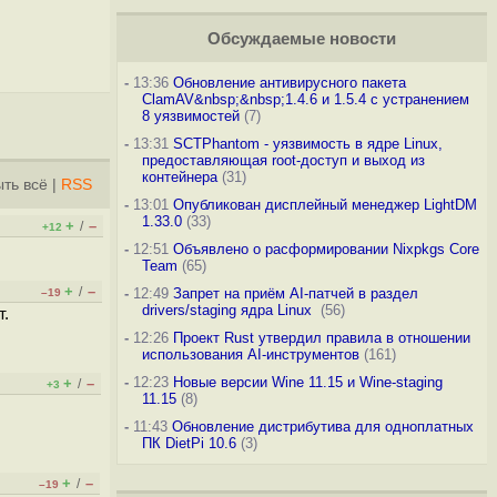
Обсуждаемые новости
-
13:36
Обновление антивирусного пакета
ClamAV&nbsp;&nbsp;1.4.6 и 1.5.4 с устранением
8 уязвимостей
(7)
-
13:31
SCTPhantom - уязвимость в ядре Linux,
предоставляющая root-доступ и выход из
контейнера
(31)
ть всё
|
RSS
-
13:01
Опубликован дисплейный менеджер LightDM
1.33.0
(33)
+
–
/
+12
-
12:51
Объявлено о расформировании Nixpkgs Core
Team
(65)
+
–
/
-
12:49
Запрет на приём AI-патчей в раздел
–19
drivers/staging ядра Linux
(56)
т.
-
12:26
Проект Rust утвердил правила в отношении
использования AI-инструментов
(161)
-
12:23
Новые версии Wine 11.15 и Wine-staging
+
–
/
+3
11.15
(8)
-
11:43
Обновление дистрибутива для одноплатных
ПК DietPi 10.6
(3)
+
–
/
–19