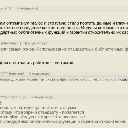
тить
]
[
↓
] [
к модератору
]
ам оптимизнул malloc и это гумно стало портить данные и глюч
конкретное поведение конкретного malloc. Индусы которые это пи
дартных библиотечных функций и гарантии относительно их сво
] [
ответить
]
[
↓
] [
к модератору
]
знали самых основ. Использование стандартных библиотечных ф
ия unix гласит: работает - не трогай.
^
] [
^^^
] [
ответить
]
[
к модератору
]
лько для unix можно так сказать про любую сист...
текст свёрнут,
показ
[
^^^
] [
ответить
]
[
↑
] [
к модератору
]
?
дористам оптимизнул malloc и это гумно
Потому что вопреки стандарту - полагается
го malloc. Индусы которые это писали - не
е стандартных библиотечных функций и гарантии относительно