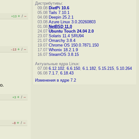
Дистрибутивы:
09.08
DietPi 10.6
05.08
Tails 7.10.1
+
–
/
+13
04.08
Deepin 25.2.1
03.08
Azure Linux 3.0.20260803
01.08
NetBSD 11.0
24.07
Ubuntu Touch 24.04 2.0
23.07
Solaris 11.4 SRU94
21.07
Omarchy 3.8.4
19.07
Chrome OS 150.0.7871.150
+
–
/
17.07
Whonix 18.2.1.9
–13
16.07
SteamOS 3.8.15
Актуальные ядра Linux:
07.08
6.12.102
,
6.6.150
,
6.1.182
,
5.15.215
,
5.10.264
06.08
7.1.7
,
6.18.43
Изменения в ядре 7.2
о.
+
–
/
+3
+
–
/
–8