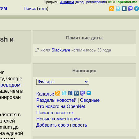
Профиль:
Аноним
(
вход
|
регистрация
)
неRU
opennet.me
РУМ
Поиск
(
теги
)
sh и
Памятные даты
17 июля
Slackware
исполнилось 33 года
Навигация
ия
ty, Google
ереводом
ьше, чем в
Каналы:
ланирован
Разделы новостей
|
Сводные
Что нового на OpenNet
Поиск в новостях
вляется в
Новые комментарии
ателей
Добавить свою новость
omium до
на единой