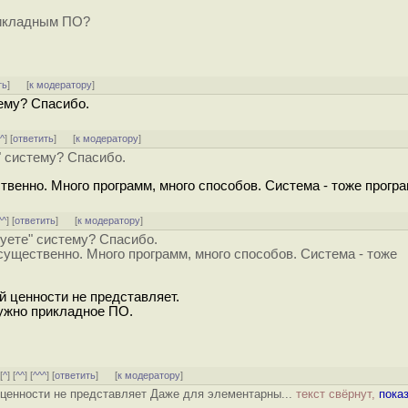
рикладным ПО?
ть
]
[
к модератору
]
тему? Спасибо.
^^
] [
ответить
]
[
к модератору
]
" систему? Спасибо.
венно. Много программ, много способов. Система - тоже програ
^^
] [
ответить
]
[
к модератору
]
уете" систему? Спасибо.
ущественно. Много программ, много способов. Система - тоже
й ценности не представляет.
ужно прикладное ПО.
[
^
] [
^^
] [
^^^
] [
ответить
]
[
к модератору
]
ценности не представляет Даже для элементарны...
текст свёрнут,
пока