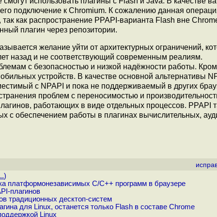
 смогут использовать плагины с Flash и Java. В качестве в
и его подключение к Chromium. К сожалению данная операц
так как распространение PPAPI-варианта Flash вне Chrom
анный плагин через репозитории.
зывается желание уйти от архитектурных ограничений, ко
лет назад и не соответствующий современным реалиям.
лемам с безопасностью и низкой надёжности работы. Кроме
обильных устройств. В качестве основной альтернативы N
вместимый с NPAPI и пока не поддерживаемый в других брау
странения проблем с переносимостью и производительнос
плагинов, работающих в виде отдельных процессов. PPAPI 
х с обеспечением работы в плагинах вычислительных, ауд
испра
..
)
уска платформонезависимых C/C++ программ в браузере
PI-плагинов
ов традиционных десктоп-систем
ина для Linux, останется только Flash в составе Chrome
поддержкой Linux