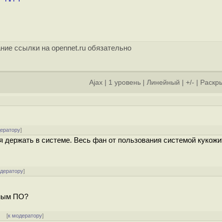
ние ссылки на opennet.ru обязательно
Ajax
|
1 уровень
|
Линейный
|
+/-
|
Раскры
]
дератору
]
 держать в системе. Весь фан от пользования системой кукожи
одератору
]
дным ПО?
]
[
к модератору
]