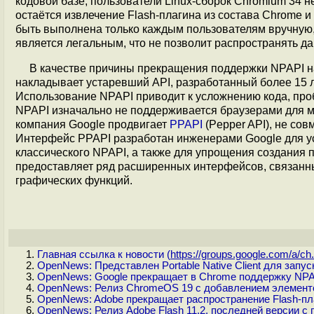
кодовой базе, пользователи Linux-сборок Chromium 34 не
остаётся извлечение Flash-плагина из состава Chrome 
быть выполнена только каждым пользователям вручную, 
является легальным, что не позволит распространять д
В качестве причины прекращения поддержки NPAPI на
накладывает устаревший API, разработанный более 15 
Использование NPAPI приводит к усложнению кода, проб
NPAPI изначально не поддерживается браузерами для м
компания Google продвигает
PPAPI
(Pepper API), не со
Интерфейс PPAPI разработан инженерами Google для у
классического NPAPI, а также для упрощения создания 
предоставляет ряд расширенных интерфейсов, связанны
графических функций.
Главная ссылка к новости (
https://groups.google.com/a/ch.
OpenNews: Представлен Portable Native Client для зап
OpenNews: Google прекращает в Chrome поддержку NPA
OpenNews: Релиз ChromeOS 19 с добавлением элемент
OpenNews: Adobe прекращает распространение Flash-плаг
OpenNews: Релиз Adobe Flash 11.2, последней версии с 