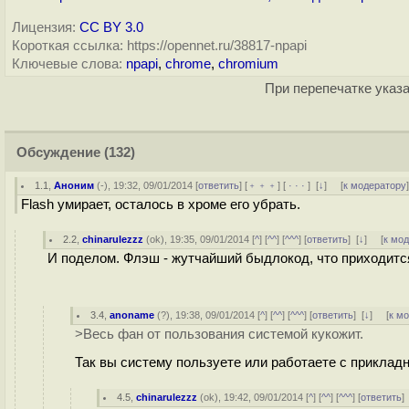
Лицензия:
CC BY 3.0
Короткая ссылка: https://opennet.ru/38817-npapi
Ключевые слова:
npapi
,
chrome
,
chromium
При перепечатке указа
Обсуждение
(132)
1.1
,
Аноним
(
-
), 19:32, 09/01/2014 [
ответить
] [
﹢﹢﹢
] [
· · ·
]
[
↓
] [
к модератору
Flash умирает, осталось в хроме его убрать.
2.2
,
chinarulezzz
(
ok
), 19:35, 09/01/2014 [
^
] [
^^
] [
^^^
] [
ответить
]
[
↓
] [
к мо
И поделом. Флэш - жутчайший быдлокод, что приходится
3.4
,
anoname
(
?
), 19:38, 09/01/2014 [
^
] [
^^
] [
^^^
] [
ответить
]
[
↓
] [
к м
>Весь фан от пользования системой кукожит.
Так вы систему пользуете или работаете с прикла
4.5
,
chinarulezzz
(
ok
), 19:42, 09/01/2014 [
^
] [
^^
] [
^^^
] [
ответить