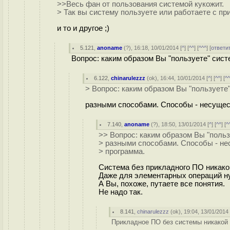
>>Весь фан от пользования системой кукожит.
> Так вы систему пользуете или работаете с п
и то и другое ;)
5.121
,
anoname
(
?
), 16:18, 10/01/2014 [
^
] [
^^
] [
^^^
] [
ответи
Вопрос: каким образом Вы "пользуете" сис
6.122
,
chinarulezzz
(
ok
), 16:44, 10/01/2014 [
^
] [
^^
] [
^
> Вопрос: каким образом Вы "пользуете
разными способами. Способы - несущест
7.140
,
anoname
(
?
), 18:50, 13/01/2014 [
^
] [
^^
] [
^
>> Вопрос: каким образом Вы "польз
> разными способами. Способы - нес
> программа.
Система без прикладного ПО никако
Даже для элементарных операций н
А Вы, похоже, путаете все понятия.
Не надо так.
8.141
,
chinarulezzz
(
ok
), 19:04, 13/01/2014 
Прикладное ПО без системы никакой 