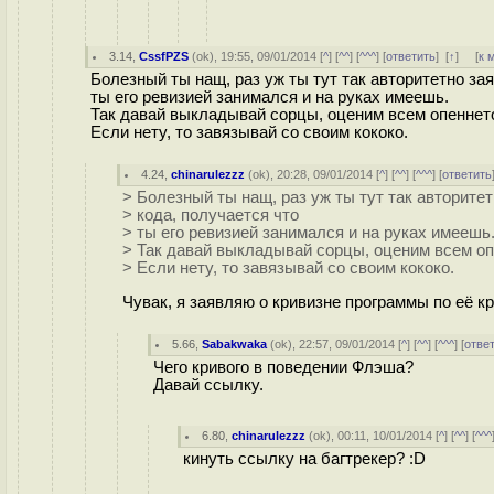
3.14
,
CssfPZS
(
ok
), 19:55, 09/01/2014 [
^
] [
^^
] [
^^^
] [
ответить
]
[
↑
] [
к 
Болезный ты нащ, раз уж ты тут так авторитетно за
ты его ревизией занимался и на руках имеешь.
Так давай выкладывай сорцы, оценим всем опеннето
Если нету, то завязывай со своим кококо.
4.24
,
chinarulezzz
(
ok
), 20:28, 09/01/2014 [
^
] [
^^
] [
^^^
] [
ответить
> Болезный ты нащ, раз уж ты тут так авторите
> кода, получается что
> ты его ревизией занимался и на руках имеешь
> Так давай выкладывай сорцы, оценим всем оп
> Если нету, то завязывай со своим кококо.
Чувак, я заявляю о кривизне программы по её кр
5.66
,
Sabakwaka
(
ok
), 22:57, 09/01/2014 [
^
] [
^^
] [
^^^
] [
отве
Чего кривого в поведении Флэша?
Давай ссылку.
6.80
,
chinarulezzz
(
ok
), 00:11, 10/01/2014 [
^
] [
^^
] [
^^^
кинуть ссылку на багтрекер? :D