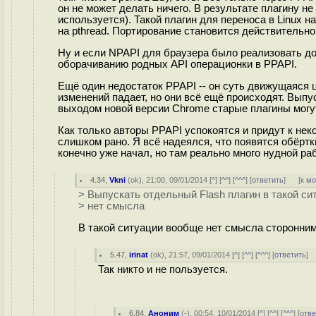
он не может делать ничего. В результате плагину не
используется). Такой плагин для переноса в Linux 
на pthread. Портирование становится действительно
Ну и если NPAPI для браузера было реализовать дов
оборачиванию родных API операционки в PPAPI.
Ещё один недостаток PPAPI -- он суть движущаяся 
изменений падает, но они всё ещё происходят. Выпус
выходом новой версии Chrome старые плагины могут
Как только авторы PPAPI успокоятся и придут к неко
слишком рано. Я всё надеялся, что появятся обёртк
конечно уже начал, но там реально много нудной рабо
4.34
,
Vkni
(
ok
), 21:00, 09/01/2014 [
^
] [
^^
] [
^^^
] [
ответить
]
[
к м
> Выпускать отдельный Flash плагин в такой си
> нет смысла
В такой ситуации вообще нет смысла сторонним
5.47
,
irinat
(
ok
), 21:57, 09/01/2014 [
^
] [
^^
] [
^^^
] [
ответить
]
Так никто и не пользуется.
6.84
,
Аноним
(
-
), 00:54, 10/01/2014 [
^
] [
^^
] [
^^^
] [
отве