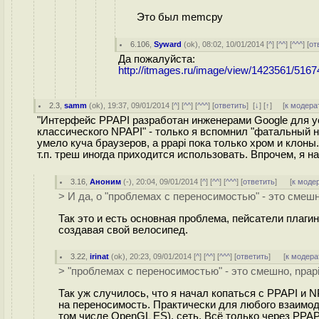
Это был memcpy
6.106
,
Syward
(
ok
), 08:02, 10/01/2014 [
^
] [
^^
] [
^^^
] [
от
Да пожалуйста:
http://itmages.ru/image/view/1423561/516
2.3
,
samm
(
ok
), 19:37, 09/01/2014 [
^
] [
^^
] [
^^^
] [
ответить
]
[
↓
] [
↑
] [
к модера
"Интерфейс PPAPI разработан инженерами Google для у
классического NPAPI" - только я вспомнил "фатальный н
умело куча браузеров, а ppapi пока только хром и клоны
т.п. треш иногда приходится использовать. Впрочем, я на
3.16
,
Аноним
(
-
), 20:04, 09/01/2014 [
^
] [
^^
] [
^^^
] [
ответить
]
[
к моде
> И да, о "проблемах с переносимостью" - это смешн
Так это и есть основная проблема, пейсатели плаги
создавая свой велосипед.
3.22
,
irinat
(
ok
), 20:23, 09/01/2014 [
^
] [
^^
] [
^^^
] [
ответить
]
[
к модера
> "проблемах с переносимостью" - это смешно, npap
Так уж случилось, что я начал копаться с PPAPI и N
на переносимость. Практически для любого взаимоде
том числе OpenGL ES), сеть. Всё только через PPAPI